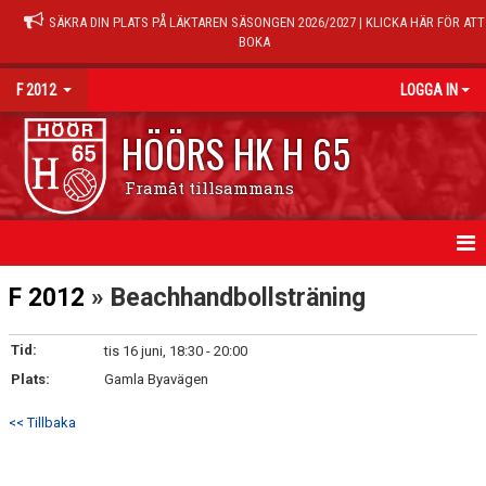
SÄKRA DIN PLATS PÅ LÄKTAREN SÄSONGEN 2026/2027 | KLICKA HÄR FÖR ATT
BOKA
F 2012
LOGGA IN
HÖÖRS HK H 65
Framåt tillsammans
HEM
F 2012
» Beachhandbollsträning
NYHETER
Tid:
tis 16 juni, 18:30 - 20:00
Plats:
KALENDER
Gamla Byavägen
<< Tillbaka
TRÄNINGSTIDER
MATCHER