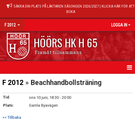
SÄKRA DIN PLATS PÅ LÄKTAREN SÄSONGEN 2026/2027 | KLICKA HÄR FÖR ATT
BOKA
F 2012
LOGGA IN
HÖÖRS HK H 65
Framåt tillsammans
HEM
F 2012
» Beachhandbollsträning
NYHETER
Tid:
ons 10 juni, 18:30 - 20:00
Plats:
KALENDER
Gamla Byavägen
<< Tillbaka
TRÄNINGSTIDER
MATCHER