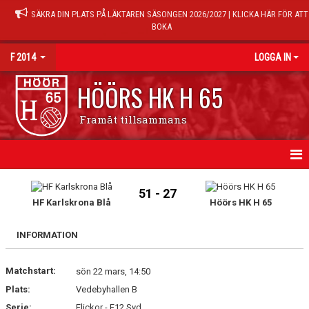
SÄKRA DIN PLATS PÅ LÄKTAREN SÄSONGEN 2026/2027 | KLICKA HÄR FÖR ATT
BOKA
F 2014
LOGGA IN
HÖÖRS HK H 65
Framåt tillsammans
HEM
51 - 27
HF Karlskrona Blå
Höörs HK H 65
NYHETER
INFORMATION
KALENDER
Matchstart:
TRÄNINGSTIDER
sön 22 mars, 14:50
Plats:
Vedebyhallen B
MATCHER
Serie:
Flickor - F12 Syd