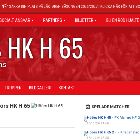
SÄKRA DIN PLATS PÅ LÄKTAREN SÄSONGEN 2026/2027 | KLICKA HÄR FÖR ATT B
SOCIALT ANSVAR
PARTNERS
BILJETTER
BLI EN RÖD HJÄLTE
 HK H 65
ns
TRUPPEN
BILDGALLERI
KONTAKT
örs HK H 65
SPELADE MATCHER
Höörs HK H 65
- IFK Malmö HF G
Lör 18/4 11:00
Höörs HK H 65 2
- IF Kristianstad
Lör 11/4 15:00