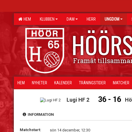
HEM
KLUBBEN
DAM
HERR
UNGDOM
HÖÖRS
Framåt tillsamma
HEM
NYHETER
KALENDER
TRÄNINGSTIDER
MATCHER
36 - 16
Lugi HF 2
Hö
INFORMATION
Matchstart:
sön 14 december, 12:30