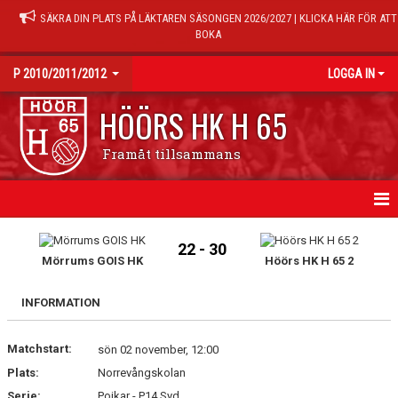
SÄKRA DIN PLATS PÅ LÄKTAREN SÄSONGEN 2026/2027 | KLICKA HÄR FÖR ATT
BOKA
P 2010/2011/2012
LOGGA IN
HÖÖRS HK H 65
Framåt tillsammans
HEM
22 - 30
Mörrums GOIS HK
Höörs HK H 65 2
NYHETER
INFORMATION
KALENDER
Matchstart:
TRÄNINGSTIDER
sön 02 november, 12:00
Plats:
Norrevångskolan
MATCHER
Serie:
Pojkar - P14 Syd