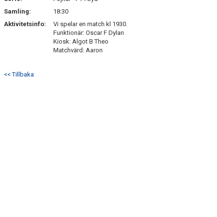
Samling:
18:30
TRUPPEN
Aktivitetsinfo:
Vi spelar en match kl 1930.
Funktionär: Oscar F Dylan
BILDGALLERI
Kiosk: Algot B Theo
Matchvärd: Aaron
KONTAKT
<< Tillbaka