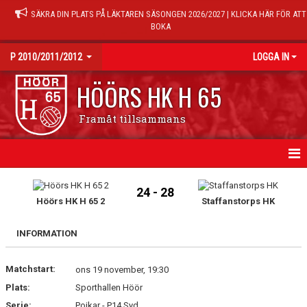
SÄKRA DIN PLATS PÅ LÄKTAREN SÄSONGEN 2026/2027 | KLICKA HÄR FÖR ATT
BOKA
P 2010/2011/2012
LOGGA IN
HÖÖRS HK H 65
Framåt tillsammans
HEM
24 - 28
Höörs HK H 65 2
Staffanstorps HK
NYHETER
INFORMATION
KALENDER
Matchstart:
TRÄNINGSTIDER
ons 19 november, 19:30
Plats:
Sporthallen Höör
MATCHER
Serie:
Pojkar - P14 Syd