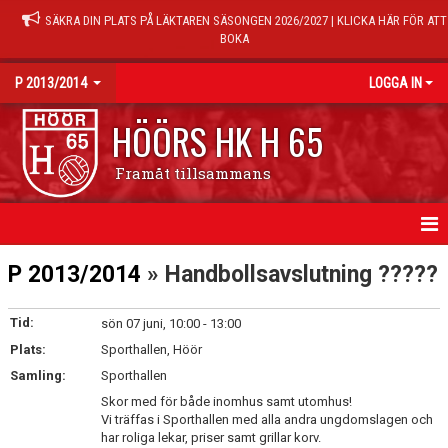
SÄKRA DIN PLATS PÅ LÄKTAREN SÄSONGEN 2026/2027 | KLICKA HÄR FÖR ATT
BOKA
P 2013/2014
LOGGA IN
HÖÖRS HK H 65
Framåt tillsammans
HEM
P 2013/2014
» Handbollsavslutning ?????
NYHETER
Tid:
sön 07 juni, 10:00 - 13:00
Plats:
KALENDER
Sporthallen, Höör
Samling:
Sporthallen
TRUPPEN
Skor med för både inomhus samt utomhus!
Vi träffas i Sporthallen med alla andra ungdomslagen och
BILDGALLERI
har roliga lekar, priser samt grillar korv.