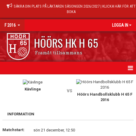
SÄKRA DIN PLATS PÅ LÄKTAREN SÄSONGEN 2026/2027 | KLICKA HÄR FÖR ATT
BOKA
F 2016
LOGGA IN
HÖÖRS HK H 65
Framåt tillsammans
HEM
Kävlinge
vs
NYHETER
Höörs Handbollsklubb H 65 F
2016
KALENDER
INFORMATION
MATCHER
Matchstart:
sön 21 december, 12:50
TRUPPEN