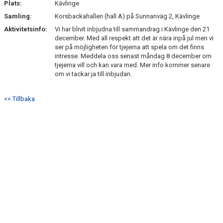
Plats:
Kävlinge
BILDGALLERI
Samling:
Korsbackahallen (hall A) på Sunnanväg 2, Kävlinge
Aktivitetsinfo:
Vi har blivit inbjudna till sammandrag i Kävlinge den 21
DOKUMENT
december. Med all respekt att det är nära inpå jul men vi
ser på möjligheten för tjejerna att spela om det finns
intresse. Meddela oss senast måndag 8 december om
KONTAKT
tjejerna vill och kan vara med. Mer info kommer senare
om vi tackar ja till inbjudan.
<< Tillbaka