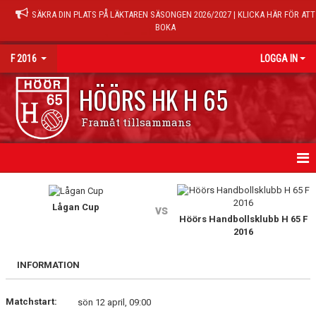
SÄKRA DIN PLATS PÅ LÄKTAREN SÄSONGEN 2026/2027 | KLICKA HÄR FÖR ATT
BOKA
F 2016
LOGGA IN
HÖÖRS HK H 65
Framåt tillsammans
HEM
Lågan Cup
vs
NYHETER
Höörs Handbollsklubb H 65 F
2016
KALENDER
INFORMATION
MATCHER
Matchstart:
sön 12 april, 09:00
TRUPPEN