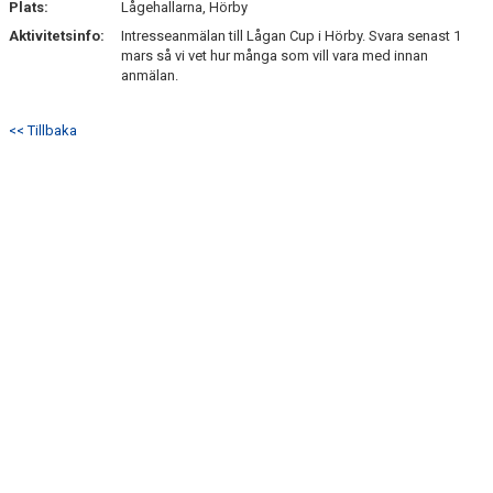
Plats:
Lågehallarna, Hörby
BILDGALLERI
Aktivitetsinfo:
Intresseanmälan till Lågan Cup i Hörby. Svara senast 1
mars så vi vet hur många som vill vara med innan
anmälan.
DOKUMENT
KONTAKT
<< Tillbaka