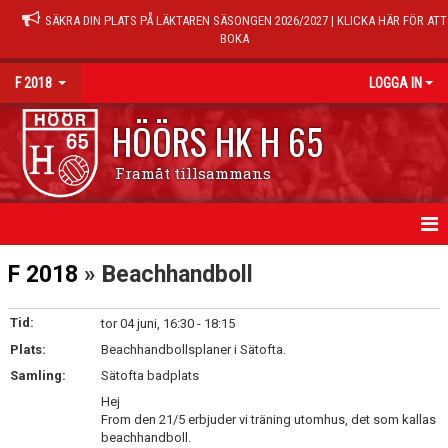
SÄKRA DIN PLATS PÅ LÄKTAREN SÄSONGEN 2026/2027 | KLICKA HÄR FÖR ATT
BOKA
F 2018
LOGGA IN
HÖÖRS HK H 65
Framåt tillsammans
HEM
F 2018
» Beachhandboll
NYHETER
Tid:
tor 04 juni, 16:30 - 18:15
Plats:
KALENDER
Beachhandbollsplaner i Sätofta.
Samling:
Sätofta badplats
MATCHER
Hej
From den 21/5 erbjuder vi träning utomhus, det som kallas
TRUPPEN
beachhandboll.