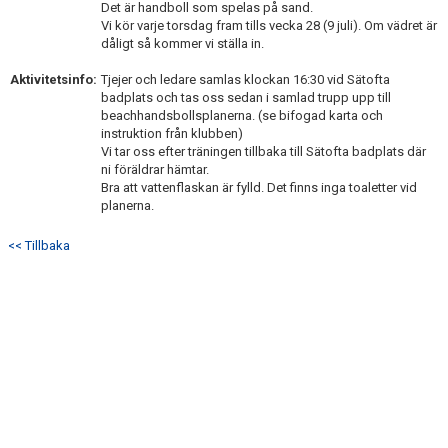
Det är handboll som spelas på sand.
Vi kör varje torsdag fram tills vecka 28 (9 juli). Om vädret är
BILDGALLERI
dåligt så kommer vi ställa in.
DOKUMENT
Aktivitetsinfo:
Tjejer och ledare samlas klockan 16:30 vid Sätofta
badplats och tas oss sedan i samlad trupp upp till
beachhandsbollsplanerna. (se bifogad karta och
KONTAKT
instruktion från klubben)
Vi tar oss efter träningen tillbaka till Sätofta badplats där
ni föräldrar hämtar.
Bra att vattenflaskan är fylld. Det finns inga toaletter vid
planerna.
<< Tillbaka