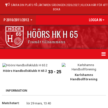
SÄKRA DIN PLATS PÅ LÄKTAREN SÄSONGEN 2026/2027 | KLICKA HÄR FÖR ATT
BOKA
P 2010/2011/2012
LOGGA IN
HÖÖRS HK H 65
Framåt tillsammans
HEM
Höörs Handbollsklubb H 65 2
33 - 25
NYHETER
Karlshamns
Handbollförening
KALENDER
INFORMATION
TRÄNINGSTIDER
Matchstart:
lör 29 mars, 13:40
MATCHER