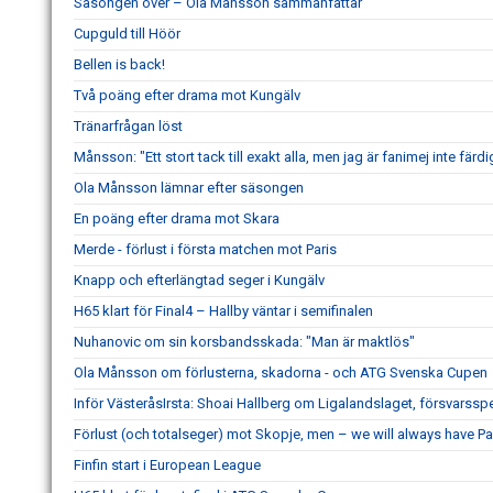
Säsongen över – Ola Månsson sammanfattar
Cupguld till Höör
Bellen is back!
Två poäng efter drama mot Kungälv
Tränarfrågan löst
Månsson: "Ett stort tack till exakt alla, men jag är fanimej inte färd
Ola Månsson lämnar efter säsongen
En poäng efter drama mot Skara
Merde - förlust i första matchen mot Paris
Knapp och efterlängtad seger i Kungälv
H65 klart för Final4 – Hallby väntar i semifinalen
Nuhanovic om sin korsbandsskada: "Man är maktlös"
Ola Månsson om förlusterna, skadorna - och ATG Svenska Cupen
Inför VästeråsIrsta: Shoai Hallberg om Ligalandslaget, försvarss
Förlust (och totalseger) mot Skopje, men – we will always have Pa
Finfin start i European League