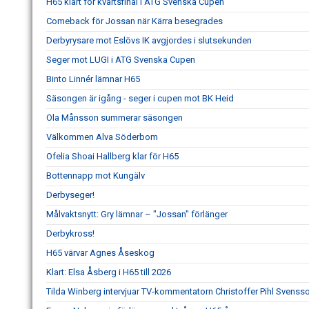
H65 klart för kvartsfinal i ATG Svenska Cupen
Comeback för Jossan när Kärra besegrades
Derbyrysare mot Eslövs IK avgjordes i slutsekunden
Seger mot LUGI i ATG Svenska Cupen
Binto Linnér lämnar H65
Säsongen är igång - seger i cupen mot BK Heid
Ola Månsson summerar säsongen
Välkommen Alva Söderbom
Ofelia Shoai Hallberg klar för H65
Bottennapp mot Kungälv
Derbyseger!
Målvaktsnytt: Gry lämnar – "Jossan" förlänger
Derbykross!
H65 värvar Agnes Åseskog
Klart: Elsa Åsberg i H65 till 2026
Tilda Winberg intervjuar TV-kommentatorn Christoffer Pihl Svenss