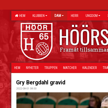
HEM
KLUBBEN
DAM
HERR
UNGDOM
HÖÖRS
Framåt tillsamma
HEM
NYHETER
TRUPPEN
MATCHER
KALENDER
TRÄ
Gry Bergdahl gravid
2022-08-01 08:00