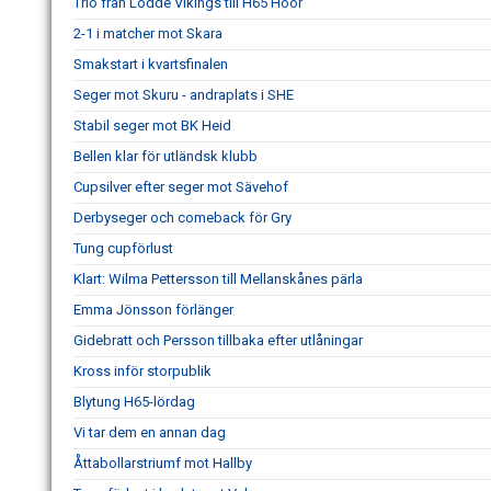
Trio från Lödde Vikings till H65 Höör
2-1 i matcher mot Skara
Smakstart i kvartsfinalen
Seger mot Skuru - andraplats i SHE
Stabil seger mot BK Heid
Bellen klar för utländsk klubb
Cupsilver efter seger mot Sävehof
Derbyseger och comeback för Gry
Tung cupförlust
Klart: Wilma Pettersson till Mellanskånes pärla
Emma Jönsson förlänger
Gidebratt och Persson tillbaka efter utlåningar
Kross inför storpublik
Blytung H65-lördag
Vi tar dem en annan dag
Åttabollarstriumf mot Hallby