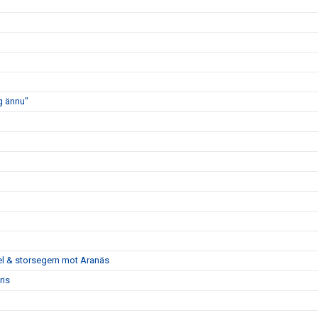
ig ännu"
pel & storsegern mot Aranäs
ris