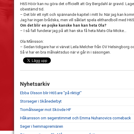
H65 Höör kan nu göra det officiellt att Gry Bergdahl är gravid. Lag
obestämd tid.
– Det blir ett nytt och spännande kapitel i mitt liv. När jag kan komm
Jag har ingen brådska, men vill såklart spela elithandboll med H65
Om det blir en pojke kanske han kan heta Ola?
– I så fall funderar jag på att han ska få heta Mats-Ola-Micke…
Ola Månsson:
– Sedan tidigare har vi värvat Leila Melcher från OV Helsingborg 
Så vi har en bra målvaktsduo när vi går in i säsongen.
Nyhetsarkiv
Ebba Olsson blir H65:are "på riktigt"
Storseger i Skånederbyt
Tiomålsseger mot Skövde HF
Håkansson om segerstimmet och Emma Nuhanovics comeback
Seger i hemmapremiären