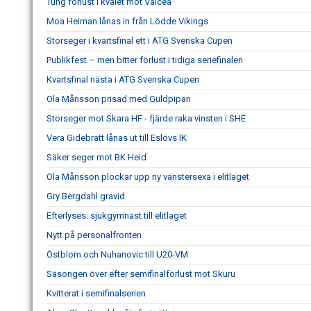
Tung förlust i kvalet mot Valcea
Moa Heiman lånas in från Lödde Vikings
Storseger i kvartsfinal ett i ATG Svenska Cupen
Publikfest – men bitter förlust i tidiga seriefinalen
Kvartsfinal nästa i ATG Svenska Cupen
Ola Månsson prisad med Guldpipan
Storseger mot Skara HF - fjärde raka vinsten i SHE
Vera Gidebratt lånas ut till Eslövs IK
Säker seger mot BK Heid
Ola Månsson plockar upp ny vänstersexa i elitlaget
Gry Bergdahl gravid
Efterlyses: sjukgymnast till elitlaget
Nytt på personalfronten
Östblom och Nuhanovic till U20-VM
Säsongen över efter semifinalförlust mot Skuru
Kvitterat i semifinalserien