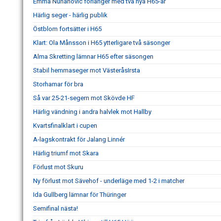
Emma Nuhanovic förlänger med två nya H65-år
Härlig seger - härlig publik
Östblom fortsätter i H65
Klart: Ola Månsson i H65 ytterligare två säsonger
Alma Skretting lämnar H65 efter säsongen
Stabil hemmaseger mot VästeråsIrsta
Storhamar för bra
Så var 25-21-segern mot Skövde HF
Härlig vändning i andra halvlek mot Hallby
Kvartsfinalklart i cupen
A-lagskontrakt för Jalang Linnér
Härlig triumf mot Skara
Förlust mot Skuru
Ny förlust mot Sävehof - underläge med 1-2 i matcher
Ida Gullberg lämnar för Thüringer
Semifinal nästa!