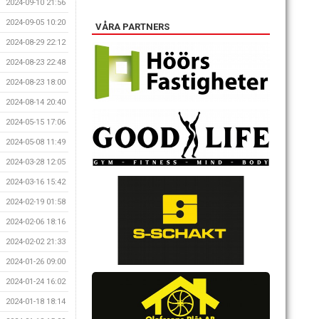
2024-09-10 21:56
2024-09-05 10:20
VÅRA PARTNERS
2024-08-29 22:12
2024-08-23 22:48
2024-08-23 18:00
2024-08-14 20:40
2024-05-15 17:06
2024-05-08 11:49
2024-03-28 12:05
2024-03-16 15:42
2024-02-19 01:58
2024-02-06 18:16
2024-02-02 21:33
2024-01-26 09:00
2024-01-24 16:02
2024-01-18 18:14