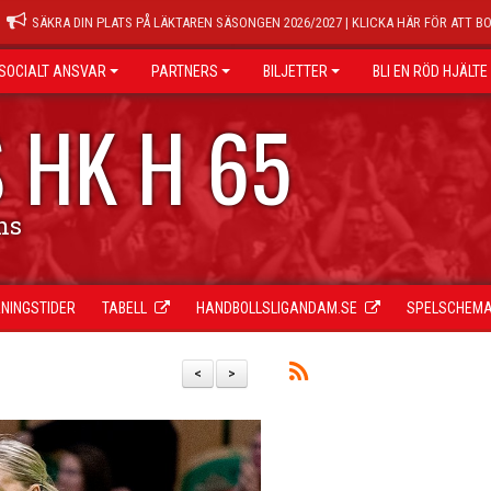
SÄKRA DIN PLATS PÅ LÄKTAREN SÄSONGEN 2026/2027 | KLICKA HÄR FÖR ATT B
SOCIALT ANSVAR
PARTNERS
BILJETTER
BLI EN RÖD HJÄLTE
 HK H 65
ns
NINGSTIDER
TABELL
HANDBOLLSLIGANDAM.SE
SPELSCHEM
<
>