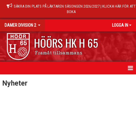
SÄKRA DIN PLATS PÅ LÄKTAREN SÄSONGEN 2026/2027 | KLICKA HÄR FÖR ATT
BOKA
DAMER DIVISION 2
LOGGA IN
HÖÖRS HK H 65
Framåt tillsammans
HEM
Nyheter
NYHETER
KALENDER
TRÄNINGSTIDER
MATCHER