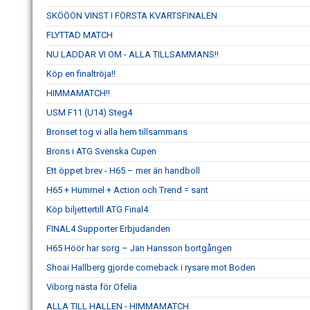
SKÖÖÖN VINST I FÖRSTA KVARTSFINALEN
FLYTTAD MATCH
NU LADDAR VI OM - ALLA TILLSAMMANS!!
Köp en finaltröja!!
HIMMAMATCH!!
USM F11 (U14) Steg4
Bronset tog vi alla hem tillsammans
Brons i ATG Svenska Cupen
Ett öppet brev - H65 – mer än handboll
H65 + Hummel + Action och Trend = sant
Köp biljettertill ATG Final4
FINAL4 Supporter Erbjudanden
H65 Höör har sorg – Jan Hansson bortgången
Shoai Hallberg gjorde comeback i rysare mot Boden
Viborg nästa för Ofelia
ALLA TILL HALLEN - HIMMAMATCH