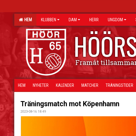
HEM
KLUBBEN
DAM
HERR
UNGDOM
HÖÖRS
Framåt tillsamma
HEM
NYHETER
KALENDER
MATCHER
TRÄNINGSTIDER
Träningsmatch mot Köpenhamn
2023-08-16 18:49