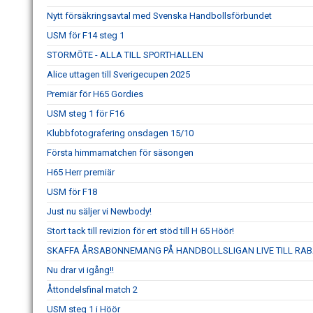
Nytt försäkringsavtal med Svenska Handbollsförbundet
USM för F14 steg 1
STORMÖTE - ALLA TILL SPORTHALLEN
Alice uttagen till Sverigecupen 2025
Premiär för H65 Gordies
USM steg 1 för F16
Klubbfotografering onsdagen 15/10
Första himmamatchen för säsongen
H65 Herr premiär
USM för F18
Just nu säljer vi Newbody!
Stort tack till revizion för ert stöd till H 65 Höör!
SKAFFA ÅRSABONNEMANG PÅ HANDBOLLSLIGAN LIVE TILL RAB
Nu drar vi igång!!
Åttondelsfinal match 2
USM steg 1 i Höör