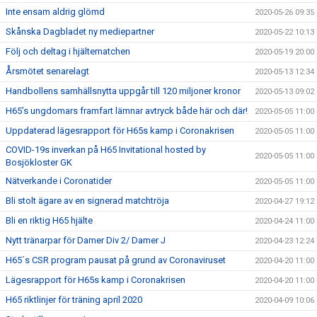
Inte ensam aldrig glömd
2020-05-26 09:35
Skånska Dagbladet ny mediepartner
2020-05-22 10:13
Följ och deltag i hjältematchen
2020-05-19 20:00
Årsmötet senarelagt
2020-05-13 12:34
Handbollens samhällsnytta uppgår till 120 miljoner kronor
2020-05-13 09:02
H65’s ungdomars framfart lämnar avtryck både här och där!
2020-05-05 11:00
Uppdaterad lägesrapport för H65s kamp i Coronakrisen
2020-05-05 11:00
COVID-19s inverkan på H65 Invitational hosted by
2020-05-05 11:00
Bosjökloster GK
Nätverkande i Coronatider
2020-05-05 11:00
Bli stolt ägare av en signerad matchtröja
2020-04-27 19:12
Bli en riktig H65 hjälte
2020-04-24 11:00
Nytt tränarpar för Damer Div 2/ Damer J
2020-04-23 12:24
H65´s CSR program pausat på grund av Coronaviruset
2020-04-20 11:00
Lägesrapport för H65s kamp i Coronakrisen
2020-04-20 11:00
H65 riktlinjer för träning april 2020
2020-04-09 10:06