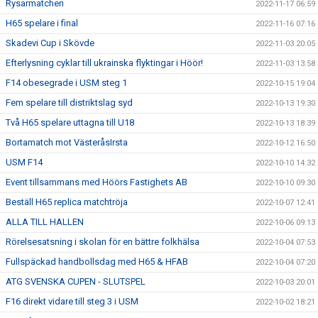
Rysarmatchen
2022-11-17 06:59
H65 spelare i final
2022-11-16 07:16
Skadevi Cup i Skövde
2022-11-03 20:05
Efterlysning cyklar till ukrainska flyktingar i Höör!
2022-11-03 13:58
F14 obesegrade i USM steg 1
2022-10-15 19:04
Fem spelare till distriktslag syd
2022-10-13 19:30
Två H65 spelare uttagna till U18
2022-10-13 18:39
Bortamatch mot VästeråsIrsta
2022-10-12 16:50
USM F14
2022-10-10 14:32
Event tillsammans med Höörs Fastighets AB
2022-10-10 09:30
Beställ H65 replica matchtröja
2022-10-07 12:41
ALLA TILL HALLEN
2022-10-06 09:13
Rörelsesatsning i skolan för en bättre folkhälsa
2022-10-04 07:53
Fullspäckad handbollsdag med H65 & HFAB
2022-10-04 07:20
ATG SVENSKA CUPEN - SLUTSPEL
2022-10-03 20:01
F16 direkt vidare till steg 3 i USM
2022-10-02 18:21