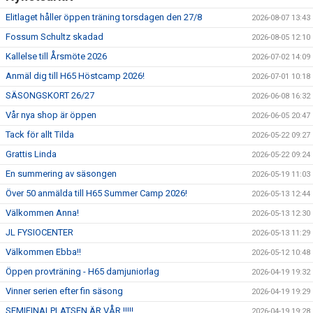
Elitlaget håller öppen träning torsdagen den 27/8
2026-08-07 13:43
Fossum Schultz skadad
2026-08-05 12:10
Kallelse till Årsmöte 2026
2026-07-02 14:09
Anmäl dig till H65 Höstcamp 2026!
2026-07-01 10:18
SÄSONGSKORT 26/27
2026-06-08 16:32
Vår nya shop är öppen
2026-06-05 20:47
Tack för allt Tilda
2026-05-22 09:27
Grattis Linda
2026-05-22 09:24
En summering av säsongen
2026-05-19 11:03
Över 50 anmälda till H65 Summer Camp 2026!
2026-05-13 12:44
Välkommen Anna!
2026-05-13 12:30
JL FYSIOCENTER
2026-05-13 11:29
Välkommen Ebba!!
2026-05-12 10:48
Öppen provträning - H65 damjuniorlag
2026-04-19 19:32
Vinner serien efter fin säsong
2026-04-19 19:29
SEMIFINALPLATSEN ÄR VÅR !!!!!
2026-04-19 19:28