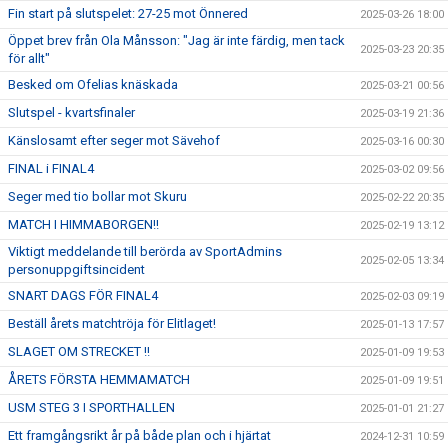
Fin start på slutspelet: 27-25 mot Önnered
2025-03-26 18:00
Öppet brev från Ola Månsson: "Jag är inte färdig, men tack
2025-03-23 20:35
för allt"
Besked om Ofelias knäskada
2025-03-21 00:56
Slutspel - kvartsfinaler
2025-03-19 21:36
Känslosamt efter seger mot Sävehof
2025-03-16 00:30
FINAL i FINAL4
2025-03-02 09:56
Seger med tio bollar mot Skuru
2025-02-22 20:35
MATCH I HIMMABORGEN!!
2025-02-19 13:12
Viktigt meddelande till berörda av SportAdmins
2025-02-05 13:34
personuppgiftsincident
SNART DAGS FÖR FINAL4
2025-02-03 09:19
Beställ årets matchtröja för Elitlaget!
2025-01-13 17:57
SLAGET OM STRECKET !!
2025-01-09 19:53
ÅRETS FÖRSTA HEMMAMATCH
2025-01-09 19:51
USM STEG 3 I SPORTHALLEN
2025-01-01 21:27
Ett framgångsrikt år på både plan och i hjärtat
2024-12-31 10:59