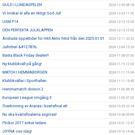
GULD I LUNDASPELEN
2024-12-30 08:18
Vi önskar er alla en riktigt God Jul!
2024-12-23 11:35
USM P14
2024-12-13 15:03
DEN PERFEKTA JULKLAPPEN
2024-12-13 15:02
Ändrade öppettider för H65 Aktiv fritid från den 2025.01.01
2024-12-11 20:33
Jullotteri &#127876;
2024-12-04 13:24
Bästa Black Friday dealen!!
2024-11-28 07:00
Ny klubbkväll på gång!
2024-11-19 12:03
MATCH I HEMMABORGEN
2024-11-11 19:54
Klubbkvällar i Sporthallen
2024-11-11 13:40
Hemmamatch divison 2
2024-11-06 08:33
European League omgång 3
2024-11-05 07:02
Överkörning av Aranäs i kvartsfinal ett
2024-10-29 23:14
Nu ska kvartsfinalerna avgöras!
2024-10-28 09:09
Flickor 2017 söker ledare
2024-10-21 12:47
JOYNA oss idag!
2024-10-16 14:46