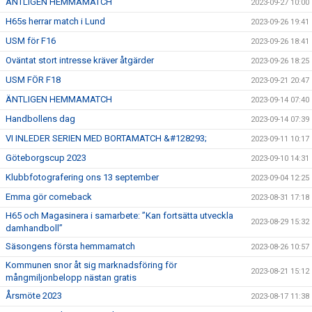
ÄNTLIGEN HEMMAMATCH
2023-09-27 10:00
H65s herrar match i Lund
2023-09-26 19:41
USM för F16
2023-09-26 18:41
Oväntat stort intresse kräver åtgärder
2023-09-26 18:25
USM FÖR F18
2023-09-21 20:47
ÄNTLIGEN HEMMAMATCH
2023-09-14 07:40
Handbollens dag
2023-09-14 07:39
VI INLEDER SERIEN MED BORTAMATCH &#128293;
2023-09-11 10:17
Göteborgscup 2023
2023-09-10 14:31
Klubbfotografering ons 13 september
2023-09-04 12:25
Emma gör comeback
2023-08-31 17:18
H65 och Magasinera i samarbete: ”Kan fortsätta utveckla
2023-08-29 15:32
damhandboll”
Säsongens första hemmamatch
2023-08-26 10:57
Kommunen snor åt sig marknadsföring för
2023-08-21 15:12
mångmiljonbelopp nästan gratis
Årsmöte 2023
2023-08-17 11:38