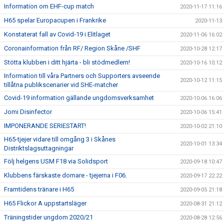
Information om EHF-cup match
2020-11-17 11:16
H65 spelar Europacupen i Frankrike
2020-11-13
Konstaterat fall av Covid-19 i Elitlaget
2020-11-06 16:02
Coronainformation från RF/ Region Skåne /SHF
2020-10-28 12:17
Stötta klubben i ditt hjärta - bli stödmedlem!
2020-10-16 10:12
Information till våra Partners och Supporters avseende
2020-10-12 11:15
tillåtna publikscenarier vid SHE-matcher
Covid-19 information gällande ungdomsverksamhet
2020-10-06 16:06
Jomi Disinfector
2020-10-06 15:41
IMPONERANDE SERIESTART!
2020-10-02 21:10
H65-tjejer vidare till omgång 3 i Skånes
2020-10-01 13:34
Distriktslagsuttagningar
Följ helgens USM F18 via Solidsport
2020-09-18 10:47
Klubbens färskaste domare - tjejerna i F06.
2020-09-17 22:22
Framtidens tränare i H65
2020-09-05 21:18
H65 Flickor A uppstartsläger
2020-08-31 21:12
Träningstider ungdom 2020/21
2020-08-28 12:56