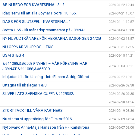
ÄR NI REDO FÖR KVARTSFINAL 3 !!?
2024-04-22 12:44
Idag ser vi till att alla Joynar Höörs HK H65!
2024-04-21 10:07
DAGS FÖR SLUTSPEL - KVARTSFINAL 1
2024-04-11 19:57
Stötta H65 - Bli månadsprenumerant på JOYNA!
2024-04-04 16:00
NY HUVUDTRÄNARE FÖR HERRARNA SÄSONGEN 24/25!
2024-04-02 16:57
NU ÖPPNAR VI UPP BOLLEKIS
2024-03-31 12:55
USM STEG 4
2024-03-15 14:21
&#11088;&#65039;NYHET – VÅR FÖRENING HAR
2024-03-03 09:11
JOYNAT!&#11088;&#65039;
Inbjudan till föreläsning - Inte Ensam Aldrig Glömd
2024-02-27 10:51
Uttagna till riksläger 1 & 3
2024-02-26 09:38
SILVER I ATG SVENSKA CUPEN&#129352;
2024-02-26 07:35
2024-02-20 14:56
STORT TACK TILL VÅRA PARTNERS
2024-02-19 08:36
Nu startar vi upp träning för Flickor 2016
2024-02-09 14:14
Nyförvärv: Anna-Maja Hansson från HF Karlskrona
2024-02-07 09:00