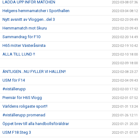
LADDA UPP INFÖR MATCHEN
2022-03-08 07:36
Helgens hemmamatcher i Sporthallen
2022-03-04 08:12
Nytt avsnitt av Vloggen...del 3
2022-02-23 09:49
Hemmamatch mot Skuru
2022-02-23 09:43
Sammandrag för F10
2022-02-20 14:49
H65 möter Västeråsirsta
2022-02-19 10:42
ALLA TILL LUND !!
2022-02-10 18:00
2022-02-09 18:00
ÄNTLIGEN...NU FYLLER VI HALLEN!!
2022-02-08 23:27
USM för F14
2022-02-04 09:43
#viställerupp
2022-02-03 17:52
Premiär för H65 Vlogg
2022-02-01 07:52
Världens roligaste sport!!
2022-01-31 13:24
#viställerupp promenad
2022-01-26 12:11
Öppet brev till alla handbollsföräldrar
2022-01-21 20:20
USM F18 Steg 3
2022-01-21 07:57