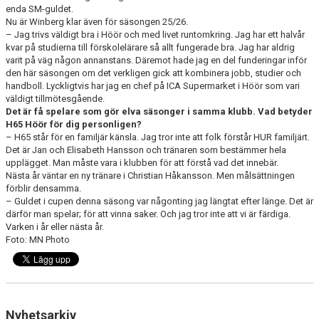
enda SM-guldet.
Nu är Winberg klar även för säsongen 25/26.
MEDLEMSAVGIFTER 2026/2027
– Jag trivs väldigt bra i Höör och med livet runtomkring. Jag har ett halvår
kvar på studierna till förskolelärare så allt fungerade bra. Jag har aldrig
USM
varit på väg någon annanstans. Däremot hade jag en del funderingar inför
den här säsongen om det verkligen gick att kombinera jobb, studier och
HANDBOLLSAKADEMIN
handboll. Lyckligtvis har jag en chef på ICA Supermarket i Höör som vari
väldigt tillmötesgående.
Det är få spelare som gör elva säsonger i samma klubb. Vad betyder
JL FYSIOCENTER
H65 Höör för dig personligen?
– H65 står för en familjär känsla. Jag tror inte att folk förstår HUR familjärt.
IDROTTSFÖRSÄKRINGAR
Det är Jan och Elisabeth Hansson och tränaren som bestämmer hela
upplägget. Man måste vara i klubben för att förstå vad det innebär.
Nästa år väntar en ny tränare i Christian Håkansson. Men målsättningen
förblir densamma.
– Guldet i cupen denna säsong var någonting jag längtat efter länge. Det är
därför man spelar; för att vinna saker. Och jag tror inte att vi är färdiga.
Varken i år eller nästa år.
Foto: MN Photo
Nyhetsarkiv