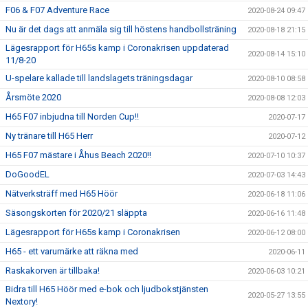
F06 & F07 Adventure Race
2020-08-24 09:47
Nu är det dags att anmäla sig till höstens handbollsträning
2020-08-18 21:15
Lägesrapport för H65s kamp i Coronakrisen uppdaterad
2020-08-14 15:10
11/8-20
U-spelare kallade till landslagets träningsdagar
2020-08-10 08:58
Årsmöte 2020
2020-08-08 12:03
H65 F07 inbjudna till Norden Cup!!
2020-07-17
Ny tränare till H65 Herr
2020-07-12
H65 F07 mästare i Åhus Beach 2020!!
2020-07-10 10:37
DoGoodEL
2020-07-03 14:43
Nätverksträff med H65 Höör
2020-06-18 11:06
Säsongskorten för 2020/21 släppta
2020-06-16 11:48
Lägesrapport för H65s kamp i Coronakrisen
2020-06-12 08:00
H65 - ett varumärke att räkna med
2020-06-11
Raskakorven är tillbaka!
2020-06-03 10:21
Bidra till H65 Höör med e-bok och ljudbokstjänsten
2020-05-27 13:55
Nextory!