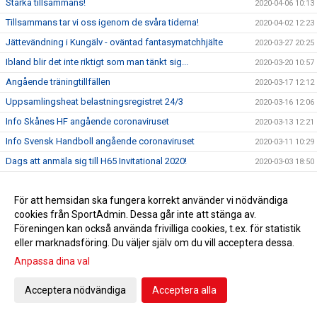
Starka tillsammans!
2020-04-06 10:13
Tillsammans tar vi oss igenom de svåra tiderna!
2020-04-02 12:23
Jättevändning i Kungälv - oväntad fantasymatchhjälte
2020-03-27 20:25
Ibland blir det inte riktigt som man tänkt sig...
2020-03-20 10:57
Angående träningtillfällen
2020-03-17 12:12
Uppsamlingsheat belastningsregistret 24/3
2020-03-16 12:06
Info Skånes HF angående coronaviruset
2020-03-13 12:21
Info Svensk Handboll angående coronaviruset
2020-03-11 10:29
Dags att anmäla sig till H65 Invitational 2020!
2020-03-03 18:50
I lördags fick vi två nya hedersmedlemmar
2020-02-23 20:41
För att hemsidan ska fungera korrekt använder vi nödvändiga
Skretting tillbaka när Kungälvs HK besegrades
2020-02-22 17:32
cookies från SportAdmin. Dessa går inte att stänga av.
Supporterbuss Lund 16/2
2020-02-10 15:26
Föreningen kan också använda frivilliga cookies, t.ex. för statistik
F 05 vidare till Steg 4 i USM
2020-02-05 10:31
eller marknadsföring. Du väljer själv om du vill acceptera dessa.
De va la gött
Anpassa dina val
2020-01-20 20:35
Hvenfelt representerade H65 Höör i debatt om jämställdhet
2020-01-17 09:55
Acceptera nödvändiga
Acceptera alla
Guld i Hallbybollen 2020
2020-01-08 09:26