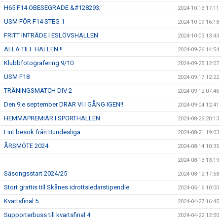
H65 F14 OBESEGRADE &#128293;
2024-10-13 17:11
USM FÖR F14 STEG 1
2024-10-09 16:18
FRITT INTRÄDE I ESLÖVSHALLEN
2024-10-03 13:43
ALLA TILL HALLEN !!
2024-09-26 14:54
Klubbfotografering 9/10
2024-09-25 12:07
USM F18
2024-09-17 12:22
TRÄNINGSMATCH DIV 2
2024-09-12 07:46
Den 9:e september DRAR VI I GÅNG IGEN!!
2024-09-04 12:41
HEMMAPREMIÄR I SPORTHALLEN
2024-08-26 20:13
Fint besök från Bundesliga
2024-08-21 19:03
ÅRSMÖTE 2024
2024-08-14 10:35
2024-08-13 13:19
Säsongsstart 2024/25
2024-08-12 17:58
Stort grattis till Skånes idrottsledarstipendie
2024-05-16 10:00
Kvartsfinal 5
2024-04-27 16:45
Supporterbuss till kvartsfinal 4
2024-04-22 12:50