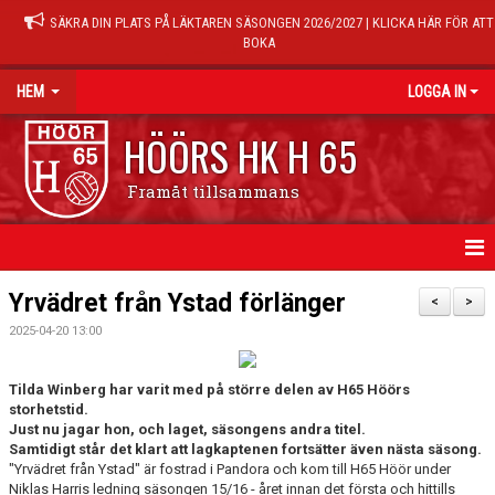
SÄKRA DIN PLATS PÅ LÄKTAREN SÄSONGEN 2026/2027 | KLICKA HÄR FÖR ATT
BOKA
HEM
LOGGA IN
HÖÖRS HK H 65
Framåt tillsammans
HEM
Yrvädret från Ystad förlänger
<
>
2025-04-20 13:00
NYHETER
KALENDER
Tilda Winberg har varit med på större delen av H65 Höörs
storhetstid.
Just nu jagar hon, och laget, säsongens andra titel.
MATCHER
Samtidigt står det klart att lagkaptenen fortsätter även nästa säsong.
"Yrvädret från Ystad" är fostrad i Pandora och kom till H65 Höör under
TRÄNINGSTIDER
Niklas Harris ledning säsongen 15/16 - året innan det första och hittills