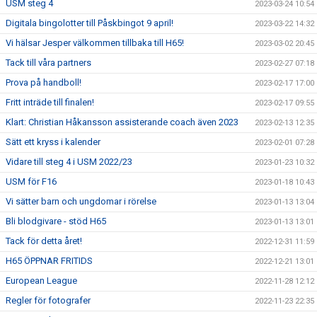
USM steg 4
2023-03-24 10:54
Digitala bingolotter till Påskbingot 9 april!
2023-03-22 14:32
Vi hälsar Jesper välkommen tillbaka till H65!
2023-03-02 20:45
Tack till våra partners
2023-02-27 07:18
Prova på handboll!
2023-02-17 17:00
Fritt inträde till finalen!
2023-02-17 09:55
Klart: Christian Håkansson assisterande coach även 2023
2023-02-13 12:35
Sätt ett kryss i kalender
2023-02-01 07:28
Vidare till steg 4 i USM 2022/23
2023-01-23 10:32
USM för F16
2023-01-18 10:43
Vi sätter barn och ungdomar i rörelse
2023-01-13 13:04
Bli blodgivare - stöd H65
2023-01-13 13:01
Tack för detta året!
2022-12-31 11:59
H65 ÖPPNAR FRITIDS
2022-12-21 13:01
European League
2022-11-28 12:12
Regler för fotografer
2022-11-23 22:35