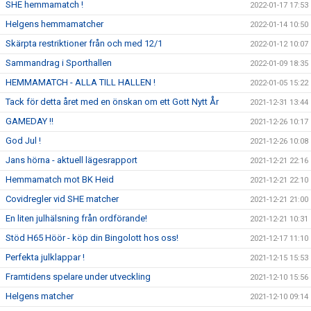
SHE hemmamatch !
2022-01-17 17:53
Helgens hemmamatcher
2022-01-14 10:50
Skärpta restriktioner från och med 12/1
2022-01-12 10:07
Sammandrag i Sporthallen
2022-01-09 18:35
HEMMAMATCH - ALLA TILL HALLEN !
2022-01-05 15:22
Tack för detta året med en önskan om ett Gott Nytt År
2021-12-31 13:44
GAMEDAY !!
2021-12-26 10:17
God Jul !
2021-12-26 10:08
Jans hörna - aktuell lägesrapport
2021-12-21 22:16
Hemmamatch mot BK Heid
2021-12-21 22:10
Covidregler vid SHE matcher
2021-12-21 21:00
En liten julhälsning från ordförande!
2021-12-21 10:31
Stöd H65 Höör - köp din Bingolott hos oss!
2021-12-17 11:10
Perfekta julklappar !
2021-12-15 15:53
Framtidens spelare under utveckling
2021-12-10 15:56
Helgens matcher
2021-12-10 09:14