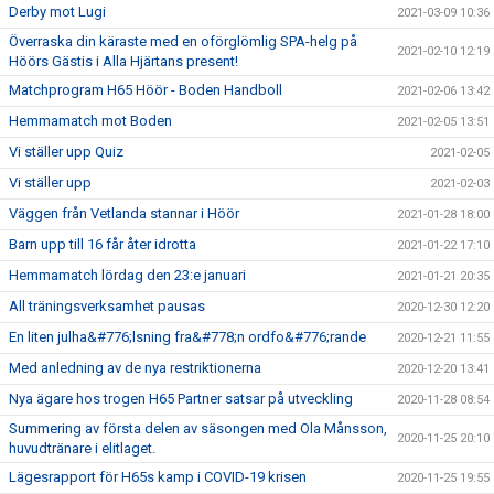
Derby mot Lugi
2021-03-09 10:36
Överraska din käraste med en oförglömlig SPA-helg på
2021-02-10 12:19
Höörs Gästis i Alla Hjärtans present!
Matchprogram H65 Höör - Boden Handboll
2021-02-06 13:42
Hemmamatch mot Boden
2021-02-05 13:51
Vi ställer upp Quiz
2021-02-05
Vi ställer upp
2021-02-03
Väggen från Vetlanda stannar i Höör
2021-01-28 18:00
Barn upp till 16 får åter idrotta
2021-01-22 17:10
Hemmamatch lördag den 23:e januari
2021-01-21 20:35
All träningsverksamhet pausas
2020-12-30 12:20
En liten julha&#776;lsning fra&#778;n ordfo&#776;rande
2020-12-21 11:55
Med anledning av de nya restriktionerna
2020-12-20 13:41
Nya ägare hos trogen H65 Partner satsar på utveckling
2020-11-28 08:54
Summering av första delen av säsongen med Ola Månsson,
2020-11-25 20:10
huvudtränare i elitlaget.
Lägesrapport för H65s kamp i COVID-19 krisen
2020-11-25 19:55