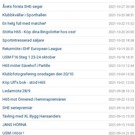
Årets första SHE-seger
2021-10-27 20:58
Klubbkvällar i Sporthallen
2021-10-25 08:31
En helg full med matcher!
2021-10-22 15:52
Stötta H65 - Köp dina Bingolotter hos oss!
2021-10-20 20:00
Sportintresserad säljare
2021-10-20 18:58
Returmöte i EHF European League
2021-10-19 20:21
USM F16 Steg 1 23-24 oktober
2021-10-18 18:31
H65 möter Sävehof i Partille
2021-10-12 12:44
Klubbfotografering onsdagen den 20/10
2021-10-04 13:56
Köp Ulf’s bok - stöd H65
2021-10-01 12:05
Ledarmöte 28/9
2021-09-28 16:13
H65 mot Önnered i hemmapremiären
2021-09-22 15:53
SHE seriepremiär
2021-09-16 09:12
Tävling med XL Bygg Hansanders
2021-09-15 19:29
JANS HÖRNA
2021-09-15 19:00
USM i Höör !
2021-09-14 21:09