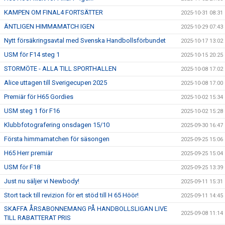
KAMPEN OM FINAL4 FORTSÄTTER
2025-10-31 08:31
ÄNTLIGEN HIMMAMATCH IGEN
2025-10-29 07:43
Nytt försäkringsavtal med Svenska Handbollsförbundet
2025-10-17 13:02
USM för F14 steg 1
2025-10-15 20:25
STORMÖTE - ALLA TILL SPORTHALLEN
2025-10-08 17:02
Alice uttagen till Sverigecupen 2025
2025-10-08 17:00
Premiär för H65 Gordies
2025-10-02 15:34
USM steg 1 för F16
2025-10-02 15:28
Klubbfotografering onsdagen 15/10
2025-09-30 16:47
Första himmamatchen för säsongen
2025-09-25 15:06
H65 Herr premiär
2025-09-25 15:04
USM för F18
2025-09-25 13:39
Just nu säljer vi Newbody!
2025-09-11 15:31
Stort tack till revizion för ert stöd till H 65 Höör!
2025-09-11 14:45
SKAFFA ÅRSABONNEMANG PÅ HANDBOLLSLIGAN LIVE
2025-09-08 11:14
TILL RABATTERAT PRIS