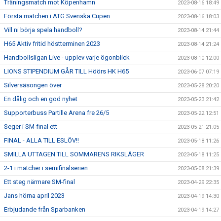
Träningsmatch mot Köpenhamn
2023-08-16 18:49
Första matchen i ATG Svenska Cupen
2023-08-16 18:03
Vill ni börja spela handboll?
2023-08-14 21:44
H65 Aktiv fritid höstterminen 2023
2023-08-14 21:24
Handbollsligan Live - upplev varje ögonblick
2023-08-10 12:00
LIONS STIPENDIUM GÅR TILL Höörs HK H65
2023-06-07 07:19
Silversäsongen över
2023-05-28 20:20
En dålig och en god nyhet
2023-05-23 21:42
Supporterbuss Partille Arena fre 26/5
2023-05-22 12:51
Seger i SM-final ett
2023-05-21 21:05
FINAL - ALLA TILL ESLÖV!!
2023-05-18 11:26
SMILLA UTTAGEN TILL SOMMARENS RIKSLÄGER
2023-05-18 11:25
2-1 i matcher i semifinalserien
2023-05-08 21:39
Ett steg närmare SM-final
2023-04-29 22:35
Jans hörna april 2023
2023-04-19 14:30
Erbjudande från Sparbanken
2023-04-19 14:27