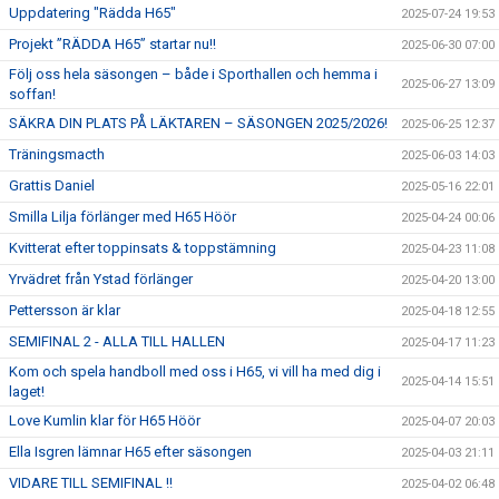
Uppdatering "Rädda H65"
2025-07-24 19:53
Projekt ”RÄDDA H65” startar nu!!
2025-06-30 07:00
Följ oss hela säsongen – både i Sporthallen och hemma i
2025-06-27 13:09
soffan!
SÄKRA DIN PLATS PÅ LÄKTAREN – SÄSONGEN 2025/2026!
2025-06-25 12:37
Träningsmacth
2025-06-03 14:03
Grattis Daniel
2025-05-16 22:01
Smilla Lilja förlänger med H65 Höör
2025-04-24 00:06
Kvitterat efter toppinsats & toppstämning
2025-04-23 11:08
Yrvädret från Ystad förlänger
2025-04-20 13:00
Pettersson är klar
2025-04-18 12:55
SEMIFINAL 2 - ALLA TILL HALLEN
2025-04-17 11:23
Kom och spela handboll med oss i H65, vi vill ha med dig i
2025-04-14 15:51
laget!
Love Kumlin klar för H65 Höör
2025-04-07 20:03
Ella Isgren lämnar H65 efter säsongen
2025-04-03 21:11
VIDARE TILL SEMIFINAL !!
2025-04-02 06:48