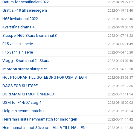
Datum för semifinaler 2022
2022-04-19 22:07
Grattis F19 till seriesegern
2022-04-19 19:40
H65 Invitational 2022
2022-04-15 20:46
Kvartsfinaldrama 4
2022-04-13 06:33
Slutspel H65-Skara kvartsfinal 3
2022-04-07 16:22
F15 vann sin serie
2022-04-05 11:49
F16 vann sin serie
2022-04-04 15:20
Vlogg - Kvartsfinal 2 i Skara
2022-04-04 07:46
Imorgon startar slutspelet
2022-03-26 10:10
H65 F16 DRAR TILL GÖTEBORG FÖR USM STEG 4
2022-03-23 08:37
DAGS FÖR SLUTSPEL !!
2022-03-22 12:35
BORTAMATCH MOT ÖNNERED
2022-03-17 11:14
USM för F14/07 steg 4
2022-03-15 00:03
Helgens hemmamatcher
2022-03-12 09:14
Herrarnas sista hemmamatch för säsongen
2022-03-11 14:42
Hemmamatch mot Sävehof - ALLA TILL HALLEN !
2022-03-11 14:38