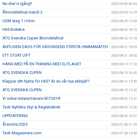
Nu drar vi igång!!
2025-09-04 06:44
Åttondelsfinal match 2
2025-09-03 16:39
USM steg 1 i Höör
2025-08-29 12:04
H65 Bollekis
2025-08-25 18:10
ATG Svenska Cupen åttondelsfinal
2025-08-25 15:18
ÄNTLIGEN DAGS FÖR SÄSONGENS FÖRSTA HIMMAMATCH
2025-08-21 18:09
ETT STORT LYFT
2025-08-21 18:05
HÄNG MED PÅ EN TRÄNING MED ELITLAGET
2025-08-19 17:23
ATG SVENSKA CUPEN
2025-08-19 16:45
Klappar ditt hjärta för H65? Är du vår nya eldsjäl!?
2025-08-15 13:30
ATG SVENSKA CUPEN
2025-08-13 13:32
Vi söker ledare/tränare till F2019!
2025-08-05 13:37
Tack Nyhléns Styr & Reglerteknik
2025-08-05 13:26
UPPDATERING
2025-08-04 10:57
Årsmöte 2025
2025-07-28 21:29
Tack Magasinera.com
2025-07-28 12:40