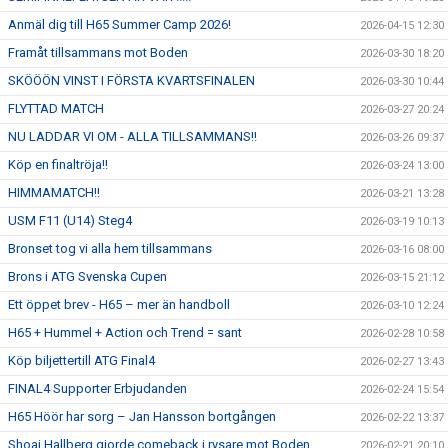
Anmäl dig till H65 Summer Camp 2026!
2026-04-15 12:30
Framåt tillsammans mot Boden
2026-03-30 18:20
SKÖÖÖN VINST I FÖRSTA KVARTSFINALEN
2026-03-30 10:44
FLYTTAD MATCH
2026-03-27 20:24
NU LADDAR VI OM - ALLA TILLSAMMANS!!
2026-03-26 09:37
Köp en finaltröja!!
2026-03-24 13:00
HIMMAMATCH!!
2026-03-21 13:28
USM F11 (U14) Steg4
2026-03-19 10:13
Bronset tog vi alla hem tillsammans
2026-03-16 08:00
Brons i ATG Svenska Cupen
2026-03-15 21:12
Ett öppet brev - H65 – mer än handboll
2026-03-10 12:24
H65 + Hummel + Action och Trend = sant
2026-02-28 10:58
Köp biljettertill ATG Final4
2026-02-27 13:43
FINAL4 Supporter Erbjudanden
2026-02-24 15:54
H65 Höör har sorg – Jan Hansson bortgången
2026-02-22 13:37
Shoai Hallberg gjorde comeback i rysare mot Boden
2026-02-21 20:10