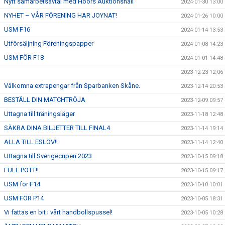
Nytt samarbetsavtal med Höörs Auktionshall
2024-01-30 13:00
NYHET – VÅR FÖRENING HAR JOYNAT!
2024-01-26 10:00
USM F16
2024-01-14 13:53
Utförsäljning Föreningspapper
2024-01-08 14:23
USM FÖR F18
2024-01-01 14:48
2023-12-23 12:06
Välkomna extrapengar från Sparbanken Skåne.
2023-12-14 20:53
BESTÄLL DIN MATCHTRÖJA
2023-12-09 09:57
Uttagna till träningsläger
2023-11-18 12:48
SÄKRA DINA BILJETTER TILL FINAL4
2023-11-14 19:14
ALLA TILL ESLÖV!!
2023-11-14 12:40
Uttagna till Sverigecupen 2023
2023-10-15 09:18
FULL POTT!!
2023-10-15 09:17
USM för F14
2023-10-10 10:01
USM FÖR P14
2023-10-05 18:31
Vi fattas en bit i vårt handbollspussel!
2023-10-05 10:28