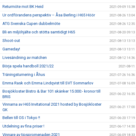
Returmöte mot BK Heid
2021-09-09 15:38
Ur ordförandens perspektiv – Åsa Berling i H65 Höör
2021-08-26 13:04
ATG Svenska Cupen dubbelmöte
2021-08-26 12:35
Bli en miljöhjälte och stötta samtidigt H65
2021-08-20 09:13
Shoot-out
2021-08-13 13:13
Gameday!
2021-08-13 13:11
Livesändning av matchen
2021-08-12 14:36
Börja spela handboll 2021/22
2021-08-11
Träningsturnering i Åhus
2021-07-26 16:36
Emma Rask och Emma Lindqvist till SVT Sommarlov
2021-07-08 16:09
Bosjökloster Bistro & Bar 101 skänker 15.000:- kronor till
2021-06-22 16:35
BRIS
Vinnarna av H65 Invitational 2021 hosted by Bosjökloster
2021-06-21 17:00
GK
Bellen till OS i Tokyo !!
2021-06-20 17:19
Utdelning av fina priser !
2021-06-17 14:30
Vinnare av tipspromenaden 2021
2021-06-09 18:33