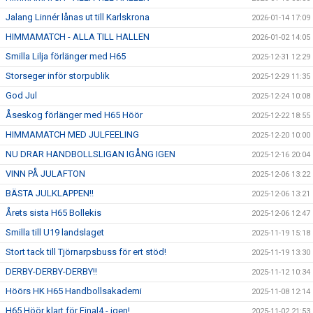
Jalang Linnér lånas ut till Karlskrona
2026-01-14 17:09
HIMMAMATCH - ALLA TILL HALLEN
2026-01-02 14:05
Smilla Lilja förlänger med H65
2025-12-31 12:29
Storseger inför storpublik
2025-12-29 11:35
God Jul
2025-12-24 10:08
Åseskog förlänger med H65 Höör
2025-12-22 18:55
HIMMAMATCH MED JULFEELING
2025-12-20 10:00
NU DRAR HANDBOLLSLIGAN IGÅNG IGEN
2025-12-16 20:04
VINN PÅ JULAFTON
2025-12-06 13:22
BÄSTA JULKLAPPEN!!
2025-12-06 13:21
Årets sista H65 Bollekis
2025-12-06 12:47
Smilla till U19 landslaget
2025-11-19 15:18
Stort tack till Tjörnarpsbuss för ert stöd!
2025-11-19 13:30
DERBY-DERBY-DERBY!!
2025-11-12 10:34
Höörs HK H65 Handbollsakademi
2025-11-08 12:14
H65 Höör klart för Final4 - igen!
2025-11-02 21:53