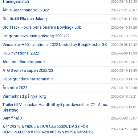
Träningsmatch
2022-08-13 10:39
Åhus Beachhandboll 2022
2022-07-21 20:07
Grattis till Ella och Jalang !
2022-07-04 12:56
Stort tack Höörs pensionärers Bowlingklubb
2022-06-15 11:20
Umgdomsavslutning säsong 2021/22
2022-06-13 08:35
Vinnare av H65 Invitational 2022 hosted by Bosjökloster GK
2022-06-08 19:42
H65 Invitational 2022
2022-06-08 19:39
Akut omhändertagande
2022-05-24 07:07
ATG Svenska cupen 2022/23
2022-05-19 16:49
H65s grundare har somnat in
2022-05-18 14:53
Årsmöte 2022
2022-05-18 09:48
Vårmarknad på Nya Torg
2022-05-18 08:21
Trailer till Vi snackar Handboll nytt poddavsnitt nr. 72 - Alma
2022-05-12 11:01
Skretting
Semifinal 3
2022-05-03 08:07
&#129342;&#8205;&#9794;&#65039; DAGS FÖR
2022-04-26 09:44
SEMIFINALER &#129342;&#8205;&#9794;&#65039;