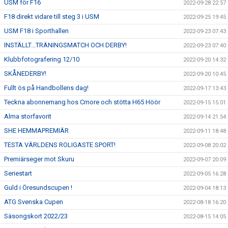
USM för F16
2022-09-28 22:57
F18 direkt vidare till steg 3 i USM
2022-09-25 19:45
USM F18 i Sporthallen
2022-09-23 07:43
INSTÄLLT...TRÄNINGSMATCH OCH DERBY!
2022-09-23 07:40
Klubbfotografering 12/10
2022-09-20 14:32
SKÅNEDERBY!
2022-09-20 10:45
Fullt ös på Handbollens dag!
2022-09-17 13:43
Teckna abonnemang hos Cmore och stötta H65 Höör
2022-09-15 15:01
Alma storfavorit
2022-09-14 21:54
SHE HEMMAPREMIÄR
2022-09-11 18:48
TESTA VÄRLDENS ROLIGASTE SPORT!
2022-09-08 20:02
Premiärseger mot Skuru
2022-09-07 20:09
Seriestart
2022-09-05 16:28
Guld i Öresundscupen !
2022-09-04 18:13
ATG Svenska Cupen
2022-08-18 16:20
Säsongskort 2022/23
2022-08-15 14:05