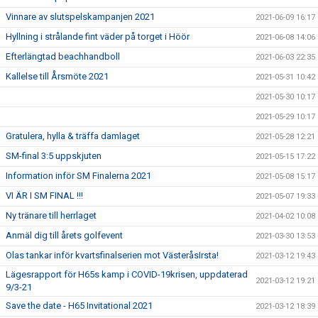
Vinnare av slutspelskampanjen 2021
2021-06-09 16:17
Hyllning i strålande fint väder på torget i Höör
2021-06-08 14:06
Efterlängtad beachhandboll
2021-06-03 22:35
Kallelse till Årsmöte 2021
2021-05-31 10:42
2021-05-30 10:17
2021-05-29 10:17
Gratulera, hylla & träffa damlaget
2021-05-28 12:21
SM-final 3:5 uppskjuten
2021-05-15 17:22
Information inför SM Finalerna 2021
2021-05-08 15:17
VI ÄR I SM FINAL !!!
2021-05-07 19:33
Ny tränare till herrlaget
2021-04-02 10:08
Anmäl dig till årets golfevent
2021-03-30 13:53
Olas tankar inför kvartsfinalserien mot VästeråsIrsta!
2021-03-12 19:43
Lägesrapport för H65s kamp i COVID-19krisen, uppdaterad
2021-03-12 19:21
9/3-21
Save the date - H65 Invitational 2021
2021-03-12 18:39