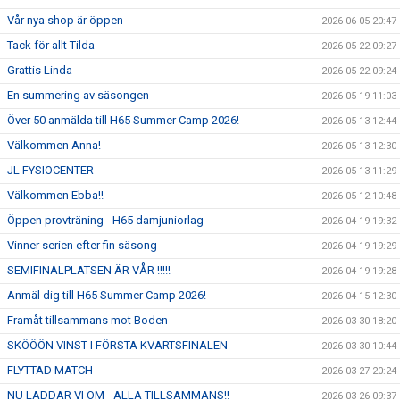
Vår nya shop är öppen
2026-06-05 20:47
Tack för allt Tilda
2026-05-22 09:27
Grattis Linda
2026-05-22 09:24
En summering av säsongen
2026-05-19 11:03
Över 50 anmälda till H65 Summer Camp 2026!
2026-05-13 12:44
Välkommen Anna!
2026-05-13 12:30
JL FYSIOCENTER
2026-05-13 11:29
Välkommen Ebba!!
2026-05-12 10:48
Öppen provträning - H65 damjuniorlag
2026-04-19 19:32
Vinner serien efter fin säsong
2026-04-19 19:29
SEMIFINALPLATSEN ÄR VÅR !!!!!
2026-04-19 19:28
Anmäl dig till H65 Summer Camp 2026!
2026-04-15 12:30
Framåt tillsammans mot Boden
2026-03-30 18:20
SKÖÖÖN VINST I FÖRSTA KVARTSFINALEN
2026-03-30 10:44
FLYTTAD MATCH
2026-03-27 20:24
NU LADDAR VI OM - ALLA TILLSAMMANS!!
2026-03-26 09:37