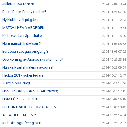
Jullotteri &#127876;
2024-12-04 13:24
Bästa Black Friday dealen!!
2024-11-28 07:00
Ny klubbkväll på gång!
2024-11-19 12:03
MATCH I HEMMABORGEN
2024-11-11 19:54
Klubbkvällar i Sporthallen
2024-11-11 13:40
Hemmamatch divison 2
2024-11-06 08:33
European League omgång 3
2024-11-05 07:02
Överkörning av Aranäs i kvartsfinal ett
2024-10-29 23:14
Nu ska kvartsfinalerna avgöras!
2024-10-28 09:09
Flickor 2017 söker ledare
2024-10-21 12:47
JOYNA oss idag!
2024-10-16 14:46
H65 F14 OBESEGRADE &#128293;
2024-10-13 17:11
USM FÖR F14 STEG 1
2024-10-09 16:18
FRITT INTRÄDE I ESLÖVSHALLEN
2024-10-03 13:43
ALLA TILL HALLEN !!
2024-09-26 14:54
Klubbfotografering 9/10
2024-09-25 12:07