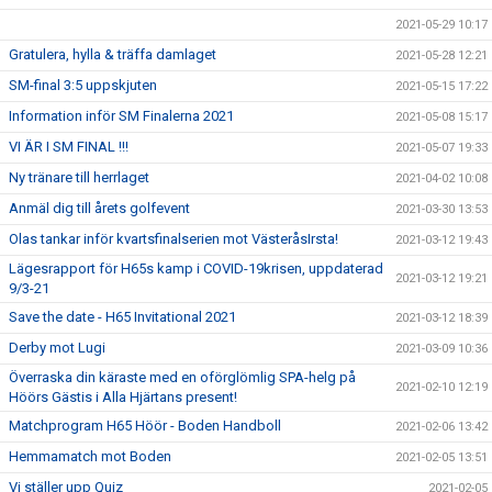
2021-05-29 10:17
Gratulera, hylla & träffa damlaget
2021-05-28 12:21
SM-final 3:5 uppskjuten
2021-05-15 17:22
Information inför SM Finalerna 2021
2021-05-08 15:17
VI ÄR I SM FINAL !!!
2021-05-07 19:33
Ny tränare till herrlaget
2021-04-02 10:08
Anmäl dig till årets golfevent
2021-03-30 13:53
Olas tankar inför kvartsfinalserien mot VästeråsIrsta!
2021-03-12 19:43
Lägesrapport för H65s kamp i COVID-19krisen, uppdaterad
2021-03-12 19:21
9/3-21
Save the date - H65 Invitational 2021
2021-03-12 18:39
Derby mot Lugi
2021-03-09 10:36
Överraska din käraste med en oförglömlig SPA-helg på
2021-02-10 12:19
Höörs Gästis i Alla Hjärtans present!
Matchprogram H65 Höör - Boden Handboll
2021-02-06 13:42
Hemmamatch mot Boden
2021-02-05 13:51
Vi ställer upp Quiz
2021-02-05