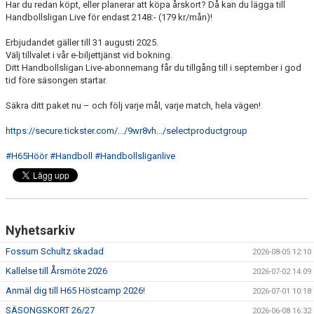
Har du redan köpt, eller planerar att köpa årskort? Då kan du lägga till
Handbollsligan Live för endast 2148:- (179 kr/mån)!
MEDLEMSAVGIFTER 2026/2027
Erbjudandet gäller till 31 augusti 2025.
USM
Välj tillvalet i vår e-biljettjänst vid bokning.
Ditt Handbollsligan Live-abonnemang får du tillgång till i september i god
tid före säsongen startar.
HANDBOLLSAKADEMIN
Säkra ditt paket nu – och följ varje mål, varje match, hela vägen!
JL FYSIOCENTER
https://secure.tickster.com/.../9wr8vh.../selectproductgroup
IDROTTSFÖRSÄKRINGAR
#H65Höör
#Handboll
#Handbollsliganlive
Nyhetsarkiv
Fossum Schultz skadad
2026-08-05 12:10
Kallelse till Årsmöte 2026
2026-07-02 14:09
Anmäl dig till H65 Höstcamp 2026!
2026-07-01 10:18
SÄSONGSKORT 26/27
2026-06-08 16:32