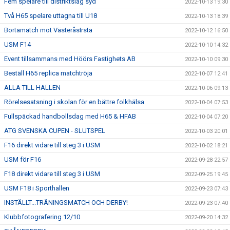
Fem spelare till distriktslag syd
2022-10-13 19:30
Två H65 spelare uttagna till U18
2022-10-13 18:39
Bortamatch mot VästeråsIrsta
2022-10-12 16:50
USM F14
2022-10-10 14:32
Event tillsammans med Höörs Fastighets AB
2022-10-10 09:30
Beställ H65 replica matchtröja
2022-10-07 12:41
ALLA TILL HALLEN
2022-10-06 09:13
Rörelsesatsning i skolan för en bättre folkhälsa
2022-10-04 07:53
Fullspäckad handbollsdag med H65 & HFAB
2022-10-04 07:20
ATG SVENSKA CUPEN - SLUTSPEL
2022-10-03 20:01
F16 direkt vidare till steg 3 i USM
2022-10-02 18:21
USM för F16
2022-09-28 22:57
F18 direkt vidare till steg 3 i USM
2022-09-25 19:45
USM F18 i Sporthallen
2022-09-23 07:43
INSTÄLLT...TRÄNINGSMATCH OCH DERBY!
2022-09-23 07:40
Klubbfotografering 12/10
2022-09-20 14:32