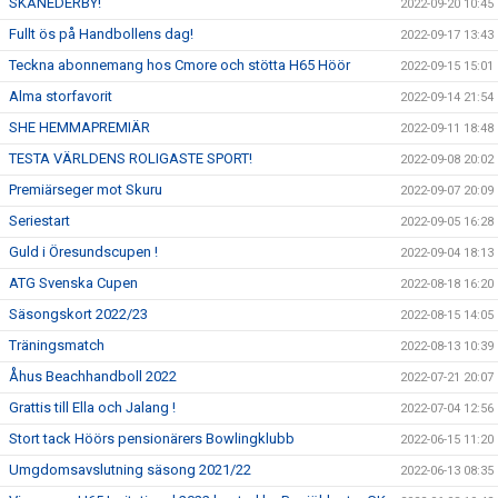
SKÅNEDERBY!
2022-09-20 10:45
Fullt ös på Handbollens dag!
2022-09-17 13:43
Teckna abonnemang hos Cmore och stötta H65 Höör
2022-09-15 15:01
Alma storfavorit
2022-09-14 21:54
SHE HEMMAPREMIÄR
2022-09-11 18:48
TESTA VÄRLDENS ROLIGASTE SPORT!
2022-09-08 20:02
Premiärseger mot Skuru
2022-09-07 20:09
Seriestart
2022-09-05 16:28
Guld i Öresundscupen !
2022-09-04 18:13
ATG Svenska Cupen
2022-08-18 16:20
Säsongskort 2022/23
2022-08-15 14:05
Träningsmatch
2022-08-13 10:39
Åhus Beachhandboll 2022
2022-07-21 20:07
Grattis till Ella och Jalang !
2022-07-04 12:56
Stort tack Höörs pensionärers Bowlingklubb
2022-06-15 11:20
Umgdomsavslutning säsong 2021/22
2022-06-13 08:35