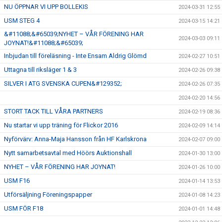
NU ÖPPNAR VI UPP BOLLEKIS
2024-03-31 12:55
USM STEG 4
2024-03-15 14:21
&#11088;&#65039;NYHET – VÅR FÖRENING HAR
2024-03-03 09:11
JOYNAT!&#11088;&#65039;
Inbjudan till föreläsning - Inte Ensam Aldrig Glömd
2024-02-27 10:51
Uttagna till riksläger 1 & 3
2024-02-26 09:38
SILVER I ATG SVENSKA CUPEN&#129352;
2024-02-26 07:35
2024-02-20 14:56
STORT TACK TILL VÅRA PARTNERS
2024-02-19 08:36
Nu startar vi upp träning för Flickor 2016
2024-02-09 14:14
Nyförvärv: Anna-Maja Hansson från HF Karlskrona
2024-02-07 09:00
Nytt samarbetsavtal med Höörs Auktionshall
2024-01-30 13:00
NYHET – VÅR FÖRENING HAR JOYNAT!
2024-01-26 10:00
USM F16
2024-01-14 13:53
Utförsäljning Föreningspapper
2024-01-08 14:23
USM FÖR F18
2024-01-01 14:48