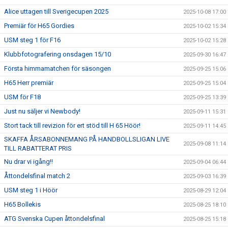
Alice uttagen till Sverigecupen 2025
2025-10-08 17:00
Premiär för H65 Gordies
2025-10-02 15:34
USM steg 1 för F16
2025-10-02 15:28
Klubbfotografering onsdagen 15/10
2025-09-30 16:47
Första himmamatchen för säsongen
2025-09-25 15:06
H65 Herr premiär
2025-09-25 15:04
USM för F18
2025-09-25 13:39
Just nu säljer vi Newbody!
2025-09-11 15:31
Stort tack till revizion för ert stöd till H 65 Höör!
2025-09-11 14:45
SKAFFA ÅRSABONNEMANG PÅ HANDBOLLSLIGAN LIVE
2025-09-08 11:14
TILL RABATTERAT PRIS
Nu drar vi igång!!
2025-09-04 06:44
Åttondelsfinal match 2
2025-09-03 16:39
USM steg 1 i Höör
2025-08-29 12:04
H65 Bollekis
2025-08-25 18:10
ATG Svenska Cupen åttondelsfinal
2025-08-25 15:18