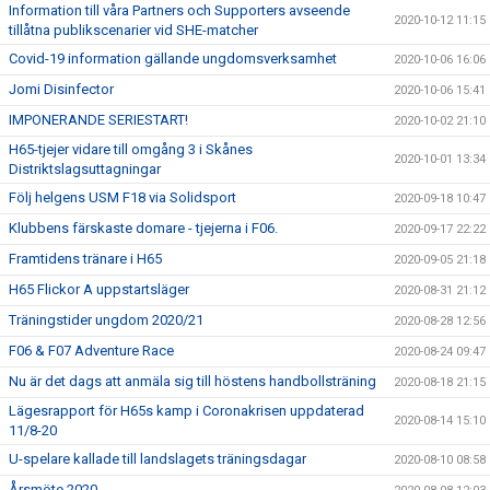
Information till våra Partners och Supporters avseende
2020-10-12 11:15
tillåtna publikscenarier vid SHE-matcher
Covid-19 information gällande ungdomsverksamhet
2020-10-06 16:06
Jomi Disinfector
2020-10-06 15:41
IMPONERANDE SERIESTART!
2020-10-02 21:10
H65-tjejer vidare till omgång 3 i Skånes
2020-10-01 13:34
Distriktslagsuttagningar
Följ helgens USM F18 via Solidsport
2020-09-18 10:47
Klubbens färskaste domare - tjejerna i F06.
2020-09-17 22:22
Framtidens tränare i H65
2020-09-05 21:18
H65 Flickor A uppstartsläger
2020-08-31 21:12
Träningstider ungdom 2020/21
2020-08-28 12:56
F06 & F07 Adventure Race
2020-08-24 09:47
Nu är det dags att anmäla sig till höstens handbollsträning
2020-08-18 21:15
Lägesrapport för H65s kamp i Coronakrisen uppdaterad
2020-08-14 15:10
11/8-20
U-spelare kallade till landslagets träningsdagar
2020-08-10 08:58
Årsmöte 2020