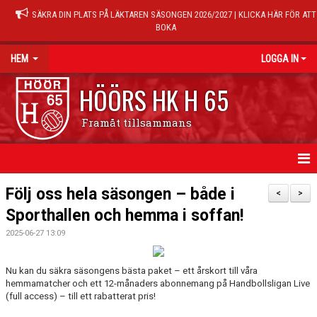
SÄKRA DIN PLATS PÅ LÄKTAREN SÄSONGEN 2026/2027 | KLICKA HÄR FÖR ATT
BOKA
HEM
LOGGA IN
HÖÖRS HK H 65
Framåt tillsammans
HEM
Följ oss hela säsongen – både i
<
>
Sporthallen och hemma i soffan!
NYHETER
2025-06-27 13:09
KALENDER
Nu kan du säkra säsongens bästa paket – ett årskort till våra
MATCHER
hemmamatcher och ett 12-månaders abonnemang på Handbollsligan Live
(full access) – till ett rabatterat pris!
TRÄNINGSTIDER