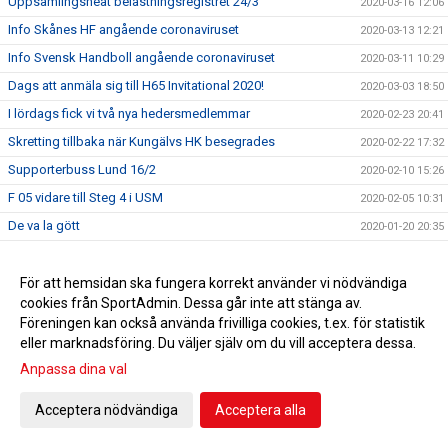
Uppsamlingsheat belastningsregistret 24/3
2020-03-16 12:06
Info Skånes HF angående coronaviruset
2020-03-13 12:21
Info Svensk Handboll angående coronaviruset
2020-03-11 10:29
Dags att anmäla sig till H65 Invitational 2020!
2020-03-03 18:50
I lördags fick vi två nya hedersmedlemmar
2020-02-23 20:41
Skretting tillbaka när Kungälvs HK besegrades
2020-02-22 17:32
Supporterbuss Lund 16/2
2020-02-10 15:26
F 05 vidare till Steg 4 i USM
2020-02-05 10:31
De va la gött
2020-01-20 20:35
Hvenfelt representerade H65 Höör i debatt om jämställdhet
2020-01-17 09:55
Guld i Hallbybollen 2020
För att hemsidan ska fungera korrekt använder vi nödvändiga
2020-01-08 09:26
cookies från SportAdmin. Dessa går inte att stänga av.
En liten julhälsning &#127876;
2019-12-23 11:23
Föreningen kan också använda frivilliga cookies, t.ex. för statistik
Bli H65 volontär
2019-12-12 11:34
eller marknadsföring. Du väljer själv om du vill acceptera dessa.
Nylansering - H65 Shoppen
2019-11-28 17:00
Anpassa dina val
Flickor A vidare till Steg 3 i USM
2019-11-25 09:51
Acceptera nödvändiga
Acceptera alla
Radiointervju med tre tjejer från F 09
2019-11-13 11:16