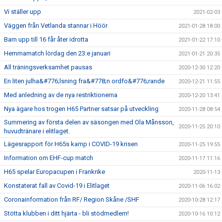
Vi ställer upp
2021-02-03
Väggen från Vetlanda stannar i Höör
2021-01-28 18:00
Barn upp till 16 får åter idrotta
2021-01-22 17:10
Hemmamatch lördag den 23:e januari
2021-01-21 20:35
All träningsverksamhet pausas
2020-12-30 12:20
En liten julha&#776;lsning fra&#778;n ordfo&#776;rande
2020-12-21 11:55
Med anledning av de nya restriktionerna
2020-12-20 13:41
Nya ägare hos trogen H65 Partner satsar på utveckling
2020-11-28 08:54
Summering av första delen av säsongen med Ola Månsson,
2020-11-25 20:10
huvudtränare i elitlaget.
Lägesrapport för H65s kamp i COVID-19 krisen
2020-11-25 19:55
Information om EHF-cup match
2020-11-17 11:16
H65 spelar Europacupen i Frankrike
2020-11-13
Konstaterat fall av Covid-19 i Elitlaget
2020-11-06 16:02
Coronainformation från RF/ Region Skåne /SHF
2020-10-28 12:17
Stötta klubben i ditt hjärta - bli stödmedlem!
2020-10-16 10:12