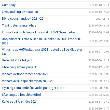
Gameday!
2021-08-13 13:11
Livesändning av matchen
2021-08-12 14:36
Börja spela handboll 2021/22
2021-08-11
Träningsturnering i Åhus
2021-07-26 16:36
Emma Rask och Emma Lindqvist till SVT Sommarlov
2021-07-08 16:09
Bosjökloster Bistro & Bar 101 skänker 15.000:- kronor till
2021-06-22 16:35
BRIS
Vinnarna av H65 Invitational 2021 hosted by Bosjökloster
2021-06-21 17:00
GK
Bellen till OS i Tokyo !!
2021-06-20 17:19
Utdelning av fina priser !
2021-06-17 14:30
Vinnare av tipspromenaden 2021
2021-06-09 18:33
Vinnare av slutspelskampanjen 2021
2021-06-09 16:17
Hyllning i strålande fint väder på torget i Höör
2021-06-08 14:06
Efterlängtad beachhandboll
2021-06-03 22:35
Kallelse till Årsmöte 2021
2021-05-31 10:42
2021-05-30 10:17