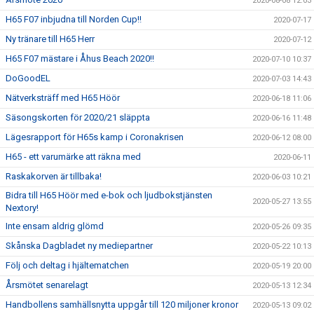
2020-08-08 12:03
H65 F07 inbjudna till Norden Cup!!
2020-07-17
Ny tränare till H65 Herr
2020-07-12
H65 F07 mästare i Åhus Beach 2020!!
2020-07-10 10:37
DoGoodEL
2020-07-03 14:43
Nätverksträff med H65 Höör
2020-06-18 11:06
Säsongskorten för 2020/21 släppta
2020-06-16 11:48
Lägesrapport för H65s kamp i Coronakrisen
2020-06-12 08:00
H65 - ett varumärke att räkna med
2020-06-11
Raskakorven är tillbaka!
2020-06-03 10:21
Bidra till H65 Höör med e-bok och ljudbokstjänsten
2020-05-27 13:55
Nextory!
Inte ensam aldrig glömd
2020-05-26 09:35
Skånska Dagbladet ny mediepartner
2020-05-22 10:13
Följ och deltag i hjältematchen
2020-05-19 20:00
Årsmötet senarelagt
2020-05-13 12:34
Handbollens samhällsnytta uppgår till 120 miljoner kronor
2020-05-13 09:02