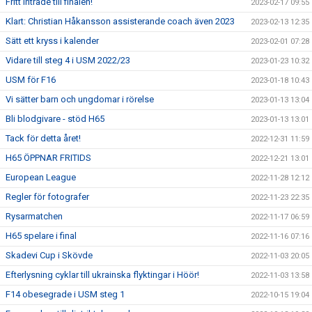
Fritt inträde till finalen!
2023-02-17 09:55
Klart: Christian Håkansson assisterande coach även 2023
2023-02-13 12:35
Sätt ett kryss i kalender
2023-02-01 07:28
Vidare till steg 4 i USM 2022/23
2023-01-23 10:32
USM för F16
2023-01-18 10:43
Vi sätter barn och ungdomar i rörelse
2023-01-13 13:04
Bli blodgivare - stöd H65
2023-01-13 13:01
Tack för detta året!
2022-12-31 11:59
H65 ÖPPNAR FRITIDS
2022-12-21 13:01
European League
2022-11-28 12:12
Regler för fotografer
2022-11-23 22:35
Rysarmatchen
2022-11-17 06:59
H65 spelare i final
2022-11-16 07:16
Skadevi Cup i Skövde
2022-11-03 20:05
Efterlysning cyklar till ukrainska flyktingar i Höör!
2022-11-03 13:58
F14 obesegrade i USM steg 1
2022-10-15 19:04