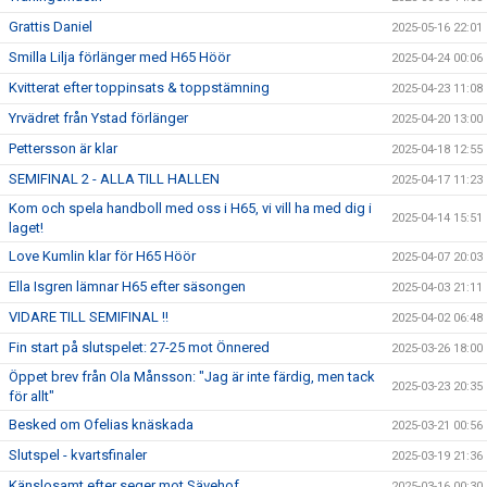
Grattis Daniel
2025-05-16 22:01
Smilla Lilja förlänger med H65 Höör
2025-04-24 00:06
Kvitterat efter toppinsats & toppstämning
2025-04-23 11:08
Yrvädret från Ystad förlänger
2025-04-20 13:00
Pettersson är klar
2025-04-18 12:55
SEMIFINAL 2 - ALLA TILL HALLEN
2025-04-17 11:23
Kom och spela handboll med oss i H65, vi vill ha med dig i
2025-04-14 15:51
laget!
Love Kumlin klar för H65 Höör
2025-04-07 20:03
Ella Isgren lämnar H65 efter säsongen
2025-04-03 21:11
VIDARE TILL SEMIFINAL !!
2025-04-02 06:48
Fin start på slutspelet: 27-25 mot Önnered
2025-03-26 18:00
Öppet brev från Ola Månsson: "Jag är inte färdig, men tack
2025-03-23 20:35
för allt"
Besked om Ofelias knäskada
2025-03-21 00:56
Slutspel - kvartsfinaler
2025-03-19 21:36
Känslosamt efter seger mot Sävehof
2025-03-16 00:30