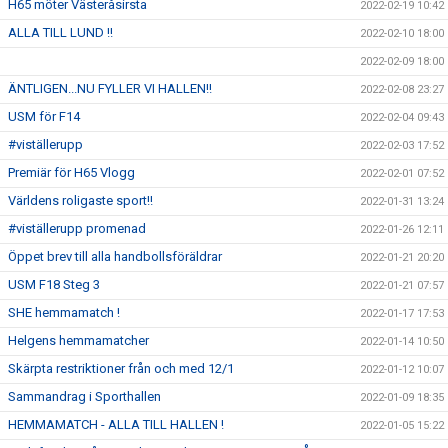
H65 möter Västeråsirsta
2022-02-19 10:42
ALLA TILL LUND !!
2022-02-10 18:00
2022-02-09 18:00
ÄNTLIGEN...NU FYLLER VI HALLEN!!
2022-02-08 23:27
USM för F14
2022-02-04 09:43
#viställerupp
2022-02-03 17:52
Premiär för H65 Vlogg
2022-02-01 07:52
Världens roligaste sport!!
2022-01-31 13:24
#viställerupp promenad
2022-01-26 12:11
Öppet brev till alla handbollsföräldrar
2022-01-21 20:20
USM F18 Steg 3
2022-01-21 07:57
SHE hemmamatch !
2022-01-17 17:53
Helgens hemmamatcher
2022-01-14 10:50
Skärpta restriktioner från och med 12/1
2022-01-12 10:07
Sammandrag i Sporthallen
2022-01-09 18:35
HEMMAMATCH - ALLA TILL HALLEN !
2022-01-05 15:22