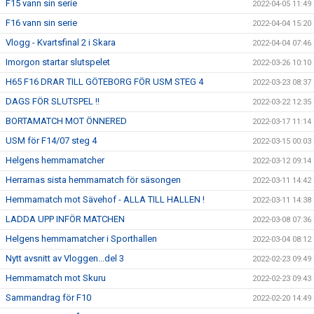
F15 vann sin serie
2022-04-05 11:49
F16 vann sin serie
2022-04-04 15:20
Vlogg - Kvartsfinal 2 i Skara
2022-04-04 07:46
Imorgon startar slutspelet
2022-03-26 10:10
H65 F16 DRAR TILL GÖTEBORG FÖR USM STEG 4
2022-03-23 08:37
DAGS FÖR SLUTSPEL !!
2022-03-22 12:35
BORTAMATCH MOT ÖNNERED
2022-03-17 11:14
USM för F14/07 steg 4
2022-03-15 00:03
Helgens hemmamatcher
2022-03-12 09:14
Herrarnas sista hemmamatch för säsongen
2022-03-11 14:42
Hemmamatch mot Sävehof - ALLA TILL HALLEN !
2022-03-11 14:38
LADDA UPP INFÖR MATCHEN
2022-03-08 07:36
Helgens hemmamatcher i Sporthallen
2022-03-04 08:12
Nytt avsnitt av Vloggen...del 3
2022-02-23 09:49
Hemmamatch mot Skuru
2022-02-23 09:43
Sammandrag för F10
2022-02-20 14:49