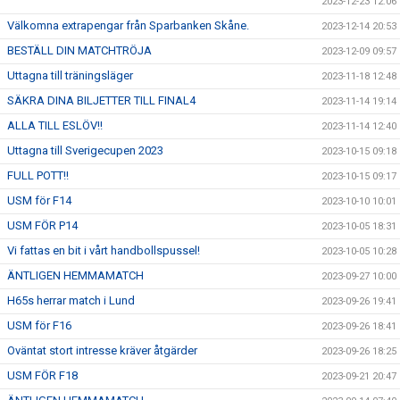
2023-12-23 12:06
Välkomna extrapengar från Sparbanken Skåne.
2023-12-14 20:53
BESTÄLL DIN MATCHTRÖJA
2023-12-09 09:57
Uttagna till träningsläger
2023-11-18 12:48
SÄKRA DINA BILJETTER TILL FINAL4
2023-11-14 19:14
ALLA TILL ESLÖV!!
2023-11-14 12:40
Uttagna till Sverigecupen 2023
2023-10-15 09:18
FULL POTT!!
2023-10-15 09:17
USM för F14
2023-10-10 10:01
USM FÖR P14
2023-10-05 18:31
Vi fattas en bit i vårt handbollspussel!
2023-10-05 10:28
ÄNTLIGEN HEMMAMATCH
2023-09-27 10:00
H65s herrar match i Lund
2023-09-26 19:41
USM för F16
2023-09-26 18:41
Oväntat stort intresse kräver åtgärder
2023-09-26 18:25
USM FÖR F18
2023-09-21 20:47