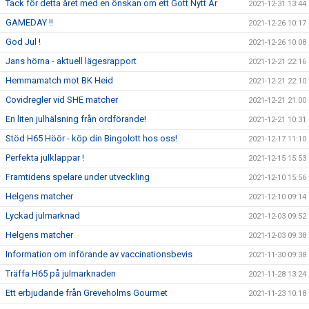
Tack för detta året med en önskan om ett Gott Nytt År
2021-12-31 13:44
GAMEDAY !!
2021-12-26 10:17
God Jul !
2021-12-26 10:08
Jans hörna - aktuell lägesrapport
2021-12-21 22:16
Hemmamatch mot BK Heid
2021-12-21 22:10
Covidregler vid SHE matcher
2021-12-21 21:00
En liten julhälsning från ordförande!
2021-12-21 10:31
Stöd H65 Höör - köp din Bingolott hos oss!
2021-12-17 11:10
Perfekta julklappar !
2021-12-15 15:53
Framtidens spelare under utveckling
2021-12-10 15:56
Helgens matcher
2021-12-10 09:14
Lyckad julmarknad
2021-12-03 09:52
Helgens matcher
2021-12-03 09:38
Information om införande av vaccinationsbevis
2021-11-30 09:38
Träffa H65 på julmarknaden
2021-11-28 13:24
Ett erbjudande från Greveholms Gourmet
2021-11-23 10:18