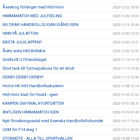
Åseskog förlänger med H65 Höör
2025-12-22 18:55
HIMMAMATCH MED JULFEELING
2025-12-20 10:00
NU DRAR HANDBOLLSLIGAN IGÅNG IGEN
2025-12-16 20:04
VINN PÅ JULAFTON
2025-12-06 13:22
BÄSTA JULKLAPPEN!!
2025-12-06 13:21
Årets sista H65 Bollekis
2025-12-06 12:47
Smilla till U19 landslaget
2025-11-19 15:18
Stort tack till Tjörnarpsbuss för ert stöd!
2025-11-19 13:30
DERBY-DERBY-DERBY!!
2025-11-12 10:34
Höörs HK H65 Handbollsakademi
2025-11-08 12:14
H65 Höör klart för Final4 - igen!
2025-11-02 21:53
KAMPEN OM FINAL4 FORTSÄTTER
2025-10-31 08:31
ÄNTLIGEN HIMMAMATCH IGEN
2025-10-29 07:43
Nytt försäkringsavtal med Svenska Handbollsförbundet
2025-10-17 13:02
USM för F14 steg 1
2025-10-15 20:25
STORMÖTE - ALLA TILL SPORTHALLEN
2025-10-08 17:02