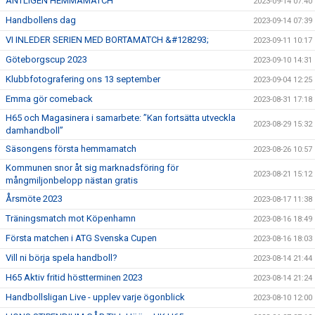
ÄNTLIGEN HEMMAMATCH
2023-09-14 07:40
Handbollens dag
2023-09-14 07:39
VI INLEDER SERIEN MED BORTAMATCH &#128293;
2023-09-11 10:17
Göteborgscup 2023
2023-09-10 14:31
Klubbfotografering ons 13 september
2023-09-04 12:25
Emma gör comeback
2023-08-31 17:18
H65 och Magasinera i samarbete: ”Kan fortsätta utveckla
2023-08-29 15:32
damhandboll”
Säsongens första hemmamatch
2023-08-26 10:57
Kommunen snor åt sig marknadsföring för
2023-08-21 15:12
mångmiljonbelopp nästan gratis
Årsmöte 2023
2023-08-17 11:38
Träningsmatch mot Köpenhamn
2023-08-16 18:49
Första matchen i ATG Svenska Cupen
2023-08-16 18:03
Vill ni börja spela handboll?
2023-08-14 21:44
H65 Aktiv fritid höstterminen 2023
2023-08-14 21:24
Handbollsligan Live - upplev varje ögonblick
2023-08-10 12:00