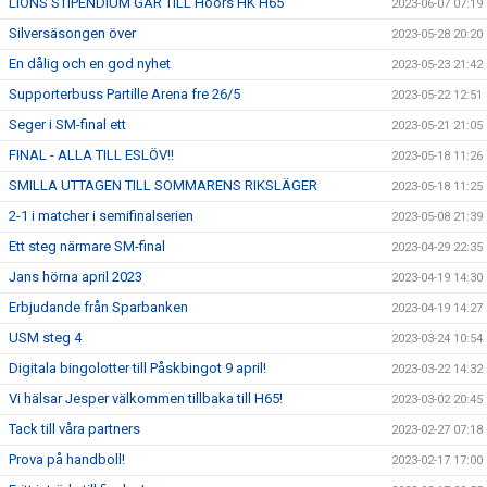
LIONS STIPENDIUM GÅR TILL Höörs HK H65
2023-06-07 07:19
Silversäsongen över
2023-05-28 20:20
En dålig och en god nyhet
2023-05-23 21:42
Supporterbuss Partille Arena fre 26/5
2023-05-22 12:51
Seger i SM-final ett
2023-05-21 21:05
FINAL - ALLA TILL ESLÖV!!
2023-05-18 11:26
SMILLA UTTAGEN TILL SOMMARENS RIKSLÄGER
2023-05-18 11:25
2-1 i matcher i semifinalserien
2023-05-08 21:39
Ett steg närmare SM-final
2023-04-29 22:35
Jans hörna april 2023
2023-04-19 14:30
Erbjudande från Sparbanken
2023-04-19 14:27
USM steg 4
2023-03-24 10:54
Digitala bingolotter till Påskbingot 9 april!
2023-03-22 14:32
Vi hälsar Jesper välkommen tillbaka till H65!
2023-03-02 20:45
Tack till våra partners
2023-02-27 07:18
Prova på handboll!
2023-02-17 17:00