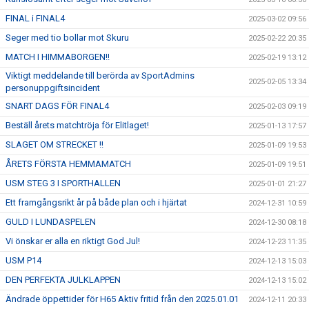
FINAL i FINAL4
2025-03-02 09:56
Seger med tio bollar mot Skuru
2025-02-22 20:35
MATCH I HIMMABORGEN!!
2025-02-19 13:12
Viktigt meddelande till berörda av SportAdmins
2025-02-05 13:34
personuppgiftsincident
SNART DAGS FÖR FINAL4
2025-02-03 09:19
Beställ årets matchtröja för Elitlaget!
2025-01-13 17:57
SLAGET OM STRECKET !!
2025-01-09 19:53
ÅRETS FÖRSTA HEMMAMATCH
2025-01-09 19:51
USM STEG 3 I SPORTHALLEN
2025-01-01 21:27
Ett framgångsrikt år på både plan och i hjärtat
2024-12-31 10:59
GULD I LUNDASPELEN
2024-12-30 08:18
Vi önskar er alla en riktigt God Jul!
2024-12-23 11:35
USM P14
2024-12-13 15:03
DEN PERFEKTA JULKLAPPEN
2024-12-13 15:02
Ändrade öppettider för H65 Aktiv fritid från den 2025.01.01
2024-12-11 20:33