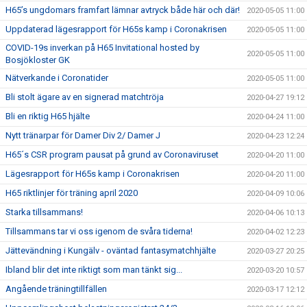
H65’s ungdomars framfart lämnar avtryck både här och där!
2020-05-05 11:00
Uppdaterad lägesrapport för H65s kamp i Coronakrisen
2020-05-05 11:00
COVID-19s inverkan på H65 Invitational hosted by
2020-05-05 11:00
Bosjökloster GK
Nätverkande i Coronatider
2020-05-05 11:00
Bli stolt ägare av en signerad matchtröja
2020-04-27 19:12
Bli en riktig H65 hjälte
2020-04-24 11:00
Nytt tränarpar för Damer Div 2/ Damer J
2020-04-23 12:24
H65´s CSR program pausat på grund av Coronaviruset
2020-04-20 11:00
Lägesrapport för H65s kamp i Coronakrisen
2020-04-20 11:00
H65 riktlinjer för träning april 2020
2020-04-09 10:06
Starka tillsammans!
2020-04-06 10:13
Tillsammans tar vi oss igenom de svåra tiderna!
2020-04-02 12:23
Jättevändning i Kungälv - oväntad fantasymatchhjälte
2020-03-27 20:25
Ibland blir det inte riktigt som man tänkt sig...
2020-03-20 10:57
Angående träningtillfällen
2020-03-17 12:12