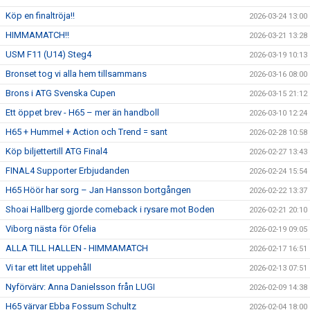
Köp en finaltröja!!
2026-03-24 13:00
HIMMAMATCH!!
2026-03-21 13:28
USM F11 (U14) Steg4
2026-03-19 10:13
Bronset tog vi alla hem tillsammans
2026-03-16 08:00
Brons i ATG Svenska Cupen
2026-03-15 21:12
Ett öppet brev - H65 – mer än handboll
2026-03-10 12:24
H65 + Hummel + Action och Trend = sant
2026-02-28 10:58
Köp biljettertill ATG Final4
2026-02-27 13:43
FINAL4 Supporter Erbjudanden
2026-02-24 15:54
H65 Höör har sorg – Jan Hansson bortgången
2026-02-22 13:37
Shoai Hallberg gjorde comeback i rysare mot Boden
2026-02-21 20:10
Viborg nästa för Ofelia
2026-02-19 09:05
ALLA TILL HALLEN - HIMMAMATCH
2026-02-17 16:51
Vi tar ett litet uppehåll
2026-02-13 07:51
Nyförvärv: Anna Danielsson från LUGI
2026-02-09 14:38
H65 värvar Ebba Fossum Schultz
2026-02-04 18:00