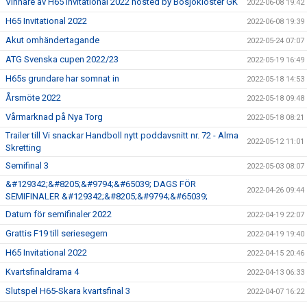
Vinnare av H65 Invitational 2022 hosted by Bosjökloster GK
2022-06-08 19:42
H65 Invitational 2022
2022-06-08 19:39
Akut omhändertagande
2022-05-24 07:07
ATG Svenska cupen 2022/23
2022-05-19 16:49
H65s grundare har somnat in
2022-05-18 14:53
Årsmöte 2022
2022-05-18 09:48
Vårmarknad på Nya Torg
2022-05-18 08:21
Trailer till Vi snackar Handboll nytt poddavsnitt nr. 72 - Alma
2022-05-12 11:01
Skretting
Semifinal 3
2022-05-03 08:07
&#129342;&#8205;&#9794;&#65039; DAGS FÖR
2022-04-26 09:44
SEMIFINALER &#129342;&#8205;&#9794;&#65039;
Datum för semifinaler 2022
2022-04-19 22:07
Grattis F19 till seriesegern
2022-04-19 19:40
H65 Invitational 2022
2022-04-15 20:46
Kvartsfinaldrama 4
2022-04-13 06:33
Slutspel H65-Skara kvartsfinal 3
2022-04-07 16:22