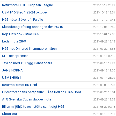
Returmöte i EHF European League
2021-10-19 20:21
USM F16 Steg 1 23-24 oktober
2021-10-18 18:31
H65 möter Sävehof i Partille
2021-10-12 12:44
Klubbfotografering onsdagen den 20/10
2021-10-04 13:56
Köp Ulf’s bok - stöd H65
2021-10-01 12:05
Ledarmöte 28/9
2021-09-28 16:13
H65 mot Önnered i hemmapremiären
2021-09-22 15:53
SHE seriepremiär
2021-09-16 09:12
Tävling med XL Bygg Hansanders
2021-09-15 19:29
JANS HÖRNA
2021-09-15 19:00
USM i Höör !
2021-09-14 21:09
Returmöte mot BK Heid
2021-09-09 15:38
Ur ordförandens perspektiv – Åsa Berling i H65 Höör
2021-08-26 13:04
ATG Svenska Cupen dubbelmöte
2021-08-26 12:35
Bli en miljöhjälte och stötta samtidigt H65
2021-08-20 09:13
Shoot-out
2021-08-13 13:13