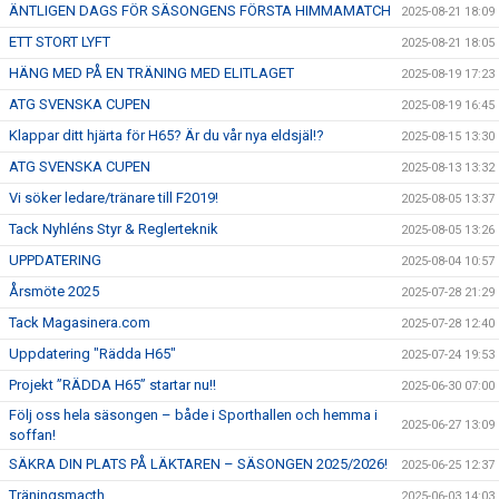
ÄNTLIGEN DAGS FÖR SÄSONGENS FÖRSTA HIMMAMATCH
2025-08-21 18:09
ETT STORT LYFT
2025-08-21 18:05
HÄNG MED PÅ EN TRÄNING MED ELITLAGET
2025-08-19 17:23
ATG SVENSKA CUPEN
2025-08-19 16:45
Klappar ditt hjärta för H65? Är du vår nya eldsjäl!?
2025-08-15 13:30
ATG SVENSKA CUPEN
2025-08-13 13:32
Vi söker ledare/tränare till F2019!
2025-08-05 13:37
Tack Nyhléns Styr & Reglerteknik
2025-08-05 13:26
UPPDATERING
2025-08-04 10:57
Årsmöte 2025
2025-07-28 21:29
Tack Magasinera.com
2025-07-28 12:40
Uppdatering "Rädda H65"
2025-07-24 19:53
Projekt ”RÄDDA H65” startar nu!!
2025-06-30 07:00
Följ oss hela säsongen – både i Sporthallen och hemma i
2025-06-27 13:09
soffan!
SÄKRA DIN PLATS PÅ LÄKTAREN – SÄSONGEN 2025/2026!
2025-06-25 12:37
Träningsmacth
2025-06-03 14:03