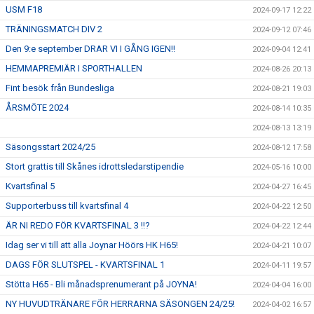
USM F18
2024-09-17 12:22
TRÄNINGSMATCH DIV 2
2024-09-12 07:46
Den 9:e september DRAR VI I GÅNG IGEN!!
2024-09-04 12:41
HEMMAPREMIÄR I SPORTHALLEN
2024-08-26 20:13
Fint besök från Bundesliga
2024-08-21 19:03
ÅRSMÖTE 2024
2024-08-14 10:35
2024-08-13 13:19
Säsongsstart 2024/25
2024-08-12 17:58
Stort grattis till Skånes idrottsledarstipendie
2024-05-16 10:00
Kvartsfinal 5
2024-04-27 16:45
Supporterbuss till kvartsfinal 4
2024-04-22 12:50
ÄR NI REDO FÖR KVARTSFINAL 3 !!?
2024-04-22 12:44
Idag ser vi till att alla Joynar Höörs HK H65!
2024-04-21 10:07
DAGS FÖR SLUTSPEL - KVARTSFINAL 1
2024-04-11 19:57
Stötta H65 - Bli månadsprenumerant på JOYNA!
2024-04-04 16:00
NY HUVUDTRÄNARE FÖR HERRARNA SÄSONGEN 24/25!
2024-04-02 16:57