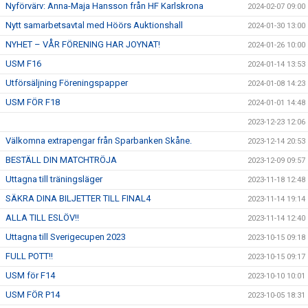
Nyförvärv: Anna-Maja Hansson från HF Karlskrona
2024-02-07 09:00
Nytt samarbetsavtal med Höörs Auktionshall
2024-01-30 13:00
NYHET – VÅR FÖRENING HAR JOYNAT!
2024-01-26 10:00
USM F16
2024-01-14 13:53
Utförsäljning Föreningspapper
2024-01-08 14:23
USM FÖR F18
2024-01-01 14:48
2023-12-23 12:06
Välkomna extrapengar från Sparbanken Skåne.
2023-12-14 20:53
BESTÄLL DIN MATCHTRÖJA
2023-12-09 09:57
Uttagna till träningsläger
2023-11-18 12:48
SÄKRA DINA BILJETTER TILL FINAL4
2023-11-14 19:14
ALLA TILL ESLÖV!!
2023-11-14 12:40
Uttagna till Sverigecupen 2023
2023-10-15 09:18
FULL POTT!!
2023-10-15 09:17
USM för F14
2023-10-10 10:01
USM FÖR P14
2023-10-05 18:31