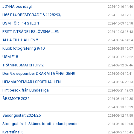
JOYNA oss idag!
2024-10-16 14:46
H65 F14 OBESEGRADE &#128293;
2024-10-13 17:11
USM FÖR F14 STEG 1
2024-10-09 16:18
FRITT INTRÄDE I ESLÖVSHALLEN
2024-10-03 13:43
ALLA TILL HALLEN !!
2024-09-26 14:54
Klubbfotografering 9/10
2024-09-25 12:07
USM F18
2024-09-17 12:22
TRÄNINGSMATCH DIV 2
2024-09-12 07:46
Den 9:e september DRAR VI I GÅNG IGEN!!
2024-09-04 12:41
HEMMAPREMIÄR I SPORTHALLEN
2024-08-26 20:13
Fint besök från Bundesliga
2024-08-21 19:03
ÅRSMÖTE 2024
2024-08-14 10:35
2024-08-13 13:19
Säsongsstart 2024/25
2024-08-12 17:58
Stort grattis till Skånes idrottsledarstipendie
2024-05-16 10:00
Kvartsfinal 5
2024-04-27 16:45