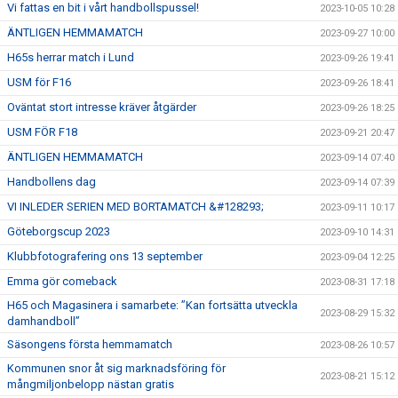
Vi fattas en bit i vårt handbollspussel!
2023-10-05 10:28
ÄNTLIGEN HEMMAMATCH
2023-09-27 10:00
H65s herrar match i Lund
2023-09-26 19:41
USM för F16
2023-09-26 18:41
Oväntat stort intresse kräver åtgärder
2023-09-26 18:25
USM FÖR F18
2023-09-21 20:47
ÄNTLIGEN HEMMAMATCH
2023-09-14 07:40
Handbollens dag
2023-09-14 07:39
VI INLEDER SERIEN MED BORTAMATCH &#128293;
2023-09-11 10:17
Göteborgscup 2023
2023-09-10 14:31
Klubbfotografering ons 13 september
2023-09-04 12:25
Emma gör comeback
2023-08-31 17:18
H65 och Magasinera i samarbete: ”Kan fortsätta utveckla
2023-08-29 15:32
damhandboll”
Säsongens första hemmamatch
2023-08-26 10:57
Kommunen snor åt sig marknadsföring för
2023-08-21 15:12
mångmiljonbelopp nästan gratis