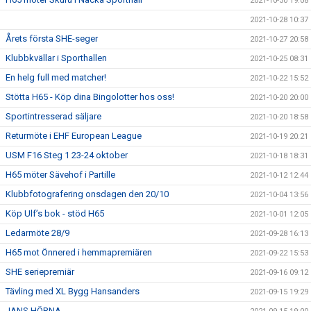
2021-10-30 19:08
2021-10-28 10:37
Årets första SHE-seger
2021-10-27 20:58
Klubbkvällar i Sporthallen
2021-10-25 08:31
En helg full med matcher!
2021-10-22 15:52
Stötta H65 - Köp dina Bingolotter hos oss!
2021-10-20 20:00
Sportintresserad säljare
2021-10-20 18:58
Returmöte i EHF European League
2021-10-19 20:21
USM F16 Steg 1 23-24 oktober
2021-10-18 18:31
H65 möter Sävehof i Partille
2021-10-12 12:44
Klubbfotografering onsdagen den 20/10
2021-10-04 13:56
Köp Ulf’s bok - stöd H65
2021-10-01 12:05
Ledarmöte 28/9
2021-09-28 16:13
H65 mot Önnered i hemmapremiären
2021-09-22 15:53
SHE seriepremiär
2021-09-16 09:12
Tävling med XL Bygg Hansanders
2021-09-15 19:29
JANS HÖRNA