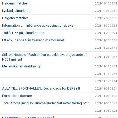
Helgens matcher
2021-12-10 09:14
Lyckad julmarknad
2021-12-03 09:52
Helgens matcher
2021-12-03 09:38
Information om införande av vaccinationsbevis
2021-11-30 09:38
Träffa H65 på julmarknaden
2021-11-28 13:24
Ett erbjudande från Greveholms Gourmet
2021-11-23 10:18
2021-11-22 21:42
Stillton House of Fashion har ett exklusivt erbjudande till
2021-11-21 19:47
H65 familjen!
Mellanskånsk drabbning!
2021-11-18 21:24
2021-11-17 19:48
2021-11-12 17:14
ALLA TILL SPORTHALLEN...Det är dags för DERBY !!
2021-11-08 08:21
Framtidens domare
2021-11-07 11:03
Totalutförsäljning av Hummelkläder fortsätter fredag 5/11
2021-11-03 16:47
2021-11-03 09:28
H65 möter Skuru i Nacka Sporthall