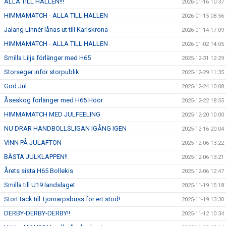
ALLA TILL HALLEN!!!
2026-01-16 10:37
HIMMAMATCH - ALLA TILL HALLEN
2026-01-15 08:56
Jalang Linnér lånas ut till Karlskrona
2026-01-14 17:09
HIMMAMATCH - ALLA TILL HALLEN
2026-01-02 14:05
Smilla Lilja förlänger med H65
2025-12-31 12:29
Storseger inför storpublik
2025-12-29 11:35
God Jul
2025-12-24 10:08
Åseskog förlänger med H65 Höör
2025-12-22 18:55
HIMMAMATCH MED JULFEELING
2025-12-20 10:00
NU DRAR HANDBOLLSLIGAN IGÅNG IGEN
2025-12-16 20:04
VINN PÅ JULAFTON
2025-12-06 13:22
BÄSTA JULKLAPPEN!!
2025-12-06 13:21
Årets sista H65 Bollekis
2025-12-06 12:47
Smilla till U19 landslaget
2025-11-19 15:18
Stort tack till Tjörnarpsbuss för ert stöd!
2025-11-19 13:30
DERBY-DERBY-DERBY!!
2025-11-12 10:34