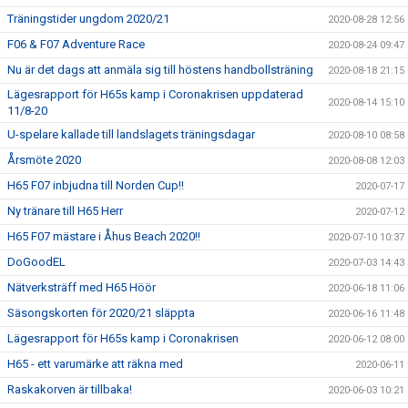
Träningstider ungdom 2020/21
2020-08-28 12:56
F06 & F07 Adventure Race
2020-08-24 09:47
Nu är det dags att anmäla sig till höstens handbollsträning
2020-08-18 21:15
Lägesrapport för H65s kamp i Coronakrisen uppdaterad
2020-08-14 15:10
11/8-20
U-spelare kallade till landslagets träningsdagar
2020-08-10 08:58
Årsmöte 2020
2020-08-08 12:03
H65 F07 inbjudna till Norden Cup!!
2020-07-17
Ny tränare till H65 Herr
2020-07-12
H65 F07 mästare i Åhus Beach 2020!!
2020-07-10 10:37
DoGoodEL
2020-07-03 14:43
Nätverksträff med H65 Höör
2020-06-18 11:06
Säsongskorten för 2020/21 släppta
2020-06-16 11:48
Lägesrapport för H65s kamp i Coronakrisen
2020-06-12 08:00
H65 - ett varumärke att räkna med
2020-06-11
Raskakorven är tillbaka!
2020-06-03 10:21