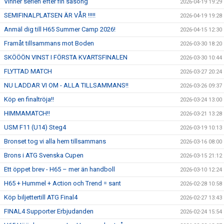
Vinner serien efter fin säsong
2026-04-19 19:29
SEMIFINALPLATSEN ÄR VÅR !!!!!
2026-04-19 19:28
Anmäl dig till H65 Summer Camp 2026!
2026-04-15 12:30
Framåt tillsammans mot Boden
2026-03-30 18:20
SKÖÖÖN VINST I FÖRSTA KVARTSFINALEN
2026-03-30 10:44
FLYTTAD MATCH
2026-03-27 20:24
NU LADDAR VI OM - ALLA TILLSAMMANS!!
2026-03-26 09:37
Köp en finaltröja!!
2026-03-24 13:00
HIMMAMATCH!!
2026-03-21 13:28
USM F11 (U14) Steg4
2026-03-19 10:13
Bronset tog vi alla hem tillsammans
2026-03-16 08:00
Brons i ATG Svenska Cupen
2026-03-15 21:12
Ett öppet brev - H65 – mer än handboll
2026-03-10 12:24
H65 + Hummel + Action och Trend = sant
2026-02-28 10:58
Köp biljettertill ATG Final4
2026-02-27 13:43
FINAL4 Supporter Erbjudanden
2026-02-24 15:54