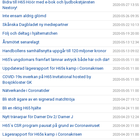
Bidra till H65 Höör med e-bok och ljudbokstjänsten
2020-05-27 13:55
Nextory!
Inte ensam aldrig glömd
2020-05-26 09:35
Skånska Dagbladet ny mediepartner
2020-05-22 10:13
Följ och deltag i hjältematchen
2020-05-19 20:00
Årsmötet senarelagt
2020-05-13 12:34
Handbollens samhällsnytta uppgår till 120 miljoner kronor
2020-05-13 09:02
H65’s ungdomars framfart lämnar avtryck både här och där!
2020-05-05 11:00
Uppdaterad lägesrapport för H65s kamp i Coronakrisen
2020-05-05 11:00
COVID-19s inverkan på H65 Invitational hosted by
2020-05-05 11:00
Bosjökloster GK
Nätverkande i Coronatider
2020-05-05 11:00
Bli stolt ägare av en signerad matchtröja
2020-04-27 19:12
Bli en riktig H65 hjälte
2020-04-24 11:00
Nytt tränarpar för Damer Div 2/ Damer J
2020-04-23 12:24
H65´s CSR program pausat på grund av Coronaviruset
2020-04-20 11:00
Lägesrapport för H65s kamp i Coronakrisen
2020-04-20 11:00