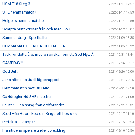
USM F18 Steg 3
2022-01-21 07:57
SHE hemmamatch !
2022-01-17 17:53
Helgens hemmamatcher
2022-01-14 10:50
Skärpta restriktioner från och med 12/1
2022-01-12 10:07
Sammandrag i Sporthallen
2022-01-09 18:35
HEMMAMATCH - ALLA TILL HALLEN !
2022-01-05 15:22
Tack för detta året med en önskan om ett Gott Nytt År
2021-12-31 13:44
GAMEDAY !!
2021-12-26 10:17
God Jul !
2021-12-26 10:08
Jans hörna - aktuell lägesrapport
2021-12-21 22:16
Hemmamatch mot BK Heid
2021-12-21 22:10
Covidregler vid SHE matcher
2021-12-21 21:00
En liten julhälsning från ordförande!
2021-12-21 10:31
Stöd H65 Höör - köp din Bingolott hos oss!
2021-12-17 11:10
Perfekta julklappar !
2021-12-15 15:53
Framtidens spelare under utveckling
2021-12-10 15:56