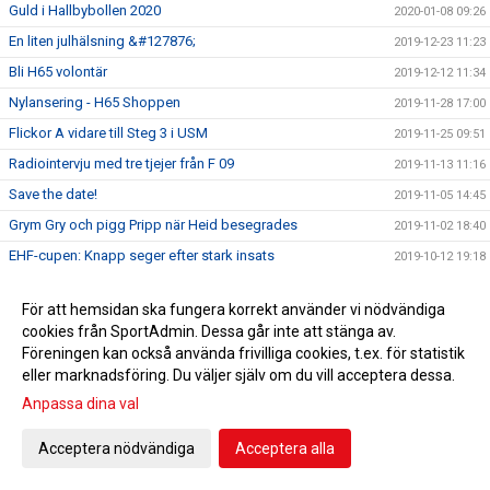
Guld i Hallbybollen 2020
2020-01-08 09:26
En liten julhälsning &#127876;
2019-12-23 11:23
Bli H65 volontär
2019-12-12 11:34
Nylansering - H65 Shoppen
2019-11-28 17:00
Flickor A vidare till Steg 3 i USM
2019-11-25 09:51
Radiointervju med tre tjejer från F 09
2019-11-13 11:16
Save the date!
2019-11-05 14:45
Grym Gry och pigg Pripp när Heid besegrades
2019-11-02 18:40
EHF-cupen: Knapp seger efter stark insats
2019-10-12 19:18
5-6/10 spelas USM i HÖÖR! Gratis inträde! Välkommen!
2019-10-03 13:55
För att hemsidan ska fungera korrekt använder vi nödvändiga
Klubbfotografering onsdagen 9/10
2019-10-03 11:43
cookies från SportAdmin. Dessa går inte att stänga av.
Sparbanken Skåne erbjuder Fri entré!
2019-10-02 13:37
Föreningen kan också använda frivilliga cookies, t.ex. för statistik
eller marknadsföring. Du väljer själv om du vill acceptera dessa.
HSK 13/14
2019-10-02 10:25
Anpassa dina val
Handbollen ställer upp 1 000 000 gånger
2019-09-09 12:55
Klubbfotografering 9 oktober
2019-08-16 10:59
Acceptera nödvändiga
Acceptera alla
Förtydligande om ansvarsfördelning
2019-08-14 14:39