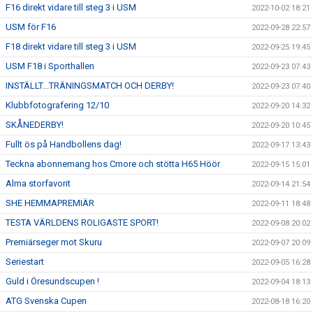
F16 direkt vidare till steg 3 i USM
2022-10-02 18:21
USM för F16
2022-09-28 22:57
F18 direkt vidare till steg 3 i USM
2022-09-25 19:45
USM F18 i Sporthallen
2022-09-23 07:43
INSTÄLLT...TRÄNINGSMATCH OCH DERBY!
2022-09-23 07:40
Klubbfotografering 12/10
2022-09-20 14:32
SKÅNEDERBY!
2022-09-20 10:45
Fullt ös på Handbollens dag!
2022-09-17 13:43
Teckna abonnemang hos Cmore och stötta H65 Höör
2022-09-15 15:01
Alma storfavorit
2022-09-14 21:54
SHE HEMMAPREMIÄR
2022-09-11 18:48
TESTA VÄRLDENS ROLIGASTE SPORT!
2022-09-08 20:02
Premiärseger mot Skuru
2022-09-07 20:09
Seriestart
2022-09-05 16:28
Guld i Öresundscupen !
2022-09-04 18:13
ATG Svenska Cupen
2022-08-18 16:20