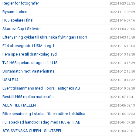
Regler för fotografer
2022-11-23 22:35
Rysarmatchen
2022-11-17 06:59
H65 spelare i final
2022-11-16 07:16
Skadevi Cup i Skövde
2022-11-03 20:05
Efterlysning cyklar till ukrainska flyktingar i Höör!
2022-11-03 13:58
F14 obesegrade i USM steg 1
2022-10-15 19:04
Fem spelare till distriktslag syd
2022-10-13 19:30
Två H65 spelare uttagna till U18
2022-10-13 18:39
Bortamatch mot VästeråsIrsta
2022-10-12 16:50
USM F14
2022-10-10 14:32
Event tillsammans med Höörs Fastighets AB
2022-10-10 09:30
Beställ H65 replica matchtröja
2022-10-07 12:41
ALLA TILL HALLEN
2022-10-06 09:13
Rörelsesatsning i skolan för en bättre folkhälsa
2022-10-04 07:53
Fullspäckad handbollsdag med H65 & HFAB
2022-10-04 07:20
ATG SVENSKA CUPEN - SLUTSPEL
2022-10-03 20:01