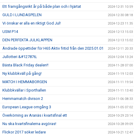
Ett framgångsrikt år på både plan och i hjärtat
2024-12-31 10:59
GULD I LUNDASPELEN
2024-12-30 08:18
Vi önskar er alla en riktigt God Jul!
2024-12-23 11:35
USM P14
2024-12-13 15:03
DEN PERFEKTA JULKLAPPEN
2024-12-13 15:02
Ändrade öppettider för H65 Aktiv fritid från den 2025.01.01
2024-12-11 20:33
Jullotteri &#127876;
2024-12-04 13:24
Bästa Black Friday dealen!!
2024-11-28 07:00
Ny klubbkväll på gång!
2024-11-19 12:03
MATCH I HEMMABORGEN
2024-11-11 19:54
Klubbkvällar i Sporthallen
2024-11-11 13:40
Hemmamatch divison 2
2024-11-06 08:33
European League omgång 3
2024-11-05 07:02
Överkörning av Aranäs i kvartsfinal ett
2024-10-29 23:14
Nu ska kvartsfinalerna avgöras!
2024-10-28 09:09
Flickor 2017 söker ledare
2024-10-21 12:47