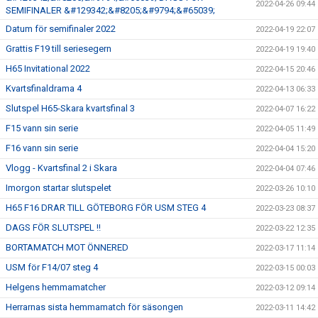
2022-04-26 09:44
SEMIFINALER &#129342;&#8205;&#9794;&#65039;
Datum för semifinaler 2022
2022-04-19 22:07
Grattis F19 till seriesegern
2022-04-19 19:40
H65 Invitational 2022
2022-04-15 20:46
Kvartsfinaldrama 4
2022-04-13 06:33
Slutspel H65-Skara kvartsfinal 3
2022-04-07 16:22
F15 vann sin serie
2022-04-05 11:49
F16 vann sin serie
2022-04-04 15:20
Vlogg - Kvartsfinal 2 i Skara
2022-04-04 07:46
Imorgon startar slutspelet
2022-03-26 10:10
H65 F16 DRAR TILL GÖTEBORG FÖR USM STEG 4
2022-03-23 08:37
DAGS FÖR SLUTSPEL !!
2022-03-22 12:35
BORTAMATCH MOT ÖNNERED
2022-03-17 11:14
USM för F14/07 steg 4
2022-03-15 00:03
Helgens hemmamatcher
2022-03-12 09:14
Herrarnas sista hemmamatch för säsongen
2022-03-11 14:42