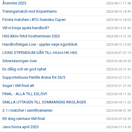
Årsmöte 2023
2023-08-17 11:38
Träningsmatch mot Köpenhamn
2023-08-16 18:49
Första matchen i ATG Svenska Cupen
2023-08-16 18:03
Vill ni börja spela handboll?
2023-08-14 21:44
H65 Aktiv fritid höstterminen 2023
2023-08-14 21:24
Handbollsligan Live - upplev varje ögonblick
2023-08-10 12:00
LIONS STIPENDIUM GÅR TILL Höörs HK H65
2023-06-07 07:19
Silversäsongen över
2023-05-28 20:20
En dålig och en god nyhet
2023-05-23 21:42
Supporterbuss Partille Arena fre 26/5
2023-05-22 12:51
Seger i SM-final ett
2023-05-21 21:05
FINAL - ALLA TILL ESLÖV!!
2023-05-18 11:26
SMILLA UTTAGEN TILL SOMMARENS RIKSLÄGER
2023-05-18 11:25
2-1 i matcher i semifinalserien
2023-05-08 21:39
Ett steg närmare SM-final
2023-04-29 22:35
Jans hörna april 2023
2023-04-19 14:30