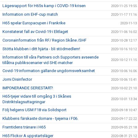
Lägesrapport för H65s kamp i COVID-19 krisen
2020-11-25 19:55
Information om EHF-cup match
2020-11-17 11:16
H65 spelar Europacupen i Frankrike
2020-11-13
Konstaterat fall av Covid-19 i Elitlaget
2020-11-06 16:02
Coronainformation från RF/ Region Skåne /SHF
2020-10-28 12:17
Stötta klubben i ditt hjärta - bli stödmedlem!
2020-10-16 10:12
Information till våra Partners och Supporters avseende
2020-10-12 11:15
tillåtna publikscenarier vid SHE-matcher
Covid-19 information gällande ungdomsverksamhet
2020-10-06 16:06
Jomi Disinfector
2020-10-06 15:41
IMPONERANDE SERIESTART!
2020-10-02 21:10
H65-tjejer vidare till omgång 3 i Skånes
2020-10-01 13:34
Distriktslagsuttagningar
Följ helgens USM F18 via Solidsport
2020-09-18 10:47
Klubbens färskaste domare - tjejerna i F06.
2020-09-17 22:22
Framtidens tränare i H65
2020-09-05 21:18
H65 Flickor A uppstartsläger
2020-08-31 21:12