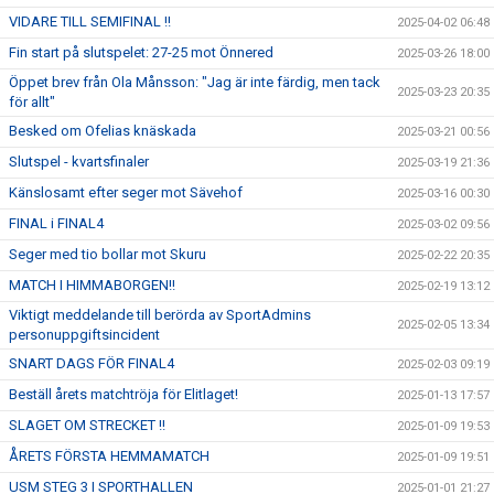
VIDARE TILL SEMIFINAL !!
2025-04-02 06:48
Fin start på slutspelet: 27-25 mot Önnered
2025-03-26 18:00
Öppet brev från Ola Månsson: "Jag är inte färdig, men tack
2025-03-23 20:35
för allt"
Besked om Ofelias knäskada
2025-03-21 00:56
Slutspel - kvartsfinaler
2025-03-19 21:36
Känslosamt efter seger mot Sävehof
2025-03-16 00:30
FINAL i FINAL4
2025-03-02 09:56
Seger med tio bollar mot Skuru
2025-02-22 20:35
MATCH I HIMMABORGEN!!
2025-02-19 13:12
Viktigt meddelande till berörda av SportAdmins
2025-02-05 13:34
personuppgiftsincident
SNART DAGS FÖR FINAL4
2025-02-03 09:19
Beställ årets matchtröja för Elitlaget!
2025-01-13 17:57
SLAGET OM STRECKET !!
2025-01-09 19:53
ÅRETS FÖRSTA HEMMAMATCH
2025-01-09 19:51
USM STEG 3 I SPORTHALLEN
2025-01-01 21:27