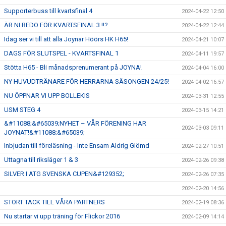
Supporterbuss till kvartsfinal 4
2024-04-22 12:50
ÄR NI REDO FÖR KVARTSFINAL 3 !!?
2024-04-22 12:44
Idag ser vi till att alla Joynar Höörs HK H65!
2024-04-21 10:07
DAGS FÖR SLUTSPEL - KVARTSFINAL 1
2024-04-11 19:57
Stötta H65 - Bli månadsprenumerant på JOYNA!
2024-04-04 16:00
NY HUVUDTRÄNARE FÖR HERRARNA SÄSONGEN 24/25!
2024-04-02 16:57
NU ÖPPNAR VI UPP BOLLEKIS
2024-03-31 12:55
USM STEG 4
2024-03-15 14:21
&#11088;&#65039;NYHET – VÅR FÖRENING HAR
2024-03-03 09:11
JOYNAT!&#11088;&#65039;
Inbjudan till föreläsning - Inte Ensam Aldrig Glömd
2024-02-27 10:51
Uttagna till riksläger 1 & 3
2024-02-26 09:38
SILVER I ATG SVENSKA CUPEN&#129352;
2024-02-26 07:35
2024-02-20 14:56
STORT TACK TILL VÅRA PARTNERS
2024-02-19 08:36
Nu startar vi upp träning för Flickor 2016
2024-02-09 14:14