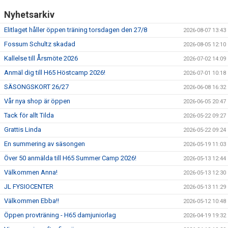
Nyhetsarkiv
MEDLEMSAVGIFTER 2026/2027
Elitlaget håller öppen träning torsdagen den 27/8
2026-08-07 13:43
USM
Fossum Schultz skadad
2026-08-05 12:10
Kallelse till Årsmöte 2026
HANDBOLLSAKADEMIN
2026-07-02 14:09
Anmäl dig till H65 Höstcamp 2026!
2026-07-01 10:18
JL FYSIOCENTER
SÄSONGSKORT 26/27
2026-06-08 16:32
Vår nya shop är öppen
2026-06-05 20:47
IDROTTSFÖRSÄKRINGAR
Tack för allt Tilda
2026-05-22 09:27
Grattis Linda
2026-05-22 09:24
En summering av säsongen
2026-05-19 11:03
Över 50 anmälda till H65 Summer Camp 2026!
2026-05-13 12:44
Välkommen Anna!
2026-05-13 12:30
JL FYSIOCENTER
2026-05-13 11:29
Välkommen Ebba!!
2026-05-12 10:48
Öppen provträning - H65 damjuniorlag
2026-04-19 19:32