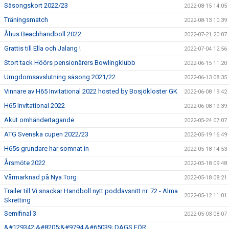
Säsongskort 2022/23
2022-08-15 14:05
Träningsmatch
2022-08-13 10:39
Åhus Beachhandboll 2022
2022-07-21 20:07
Grattis till Ella och Jalang !
2022-07-04 12:56
Stort tack Höörs pensionärers Bowlingklubb
2022-06-15 11:20
Umgdomsavslutning säsong 2021/22
2022-06-13 08:35
Vinnare av H65 Invitational 2022 hosted by Bosjökloster GK
2022-06-08 19:42
H65 Invitational 2022
2022-06-08 19:39
Akut omhändertagande
2022-05-24 07:07
ATG Svenska cupen 2022/23
2022-05-19 16:49
H65s grundare har somnat in
2022-05-18 14:53
Årsmöte 2022
2022-05-18 09:48
Vårmarknad på Nya Torg
2022-05-18 08:21
Trailer till Vi snackar Handboll nytt poddavsnitt nr. 72 - Alma
2022-05-12 11:01
Skretting
Semifinal 3
2022-05-03 08:07
&#129342;&#8205;&#9794;&#65039; DAGS FÖR