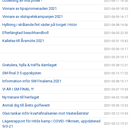
Utdelning av fina priser !
2021-06-17 14:30
Vinnare av tipspromenaden 2021
2021-06-09 18:33
Vinnare av slutspelskampanjen 2021
2021-06-09 16:17
Hyllning i strålande fint väder på torget i Höör
2021-06-08 14:06
Efterlängtad beachhandboll
2021-06-03 22:35
Kallelse till Årsmöte 2021
2021-05-31 10:42
2021-05-30 10:17
2021-05-29 10:17
Gratulera, hylla & träffa damlaget
2021-05-28 12:21
SM-final 3:5 uppskjuten
2021-05-15 17:22
Information inför SM Finalerna 2021
2021-05-08 15:17
VI ÄR I SM FINAL !!!
2021-05-07 19:33
Ny tränare till herrlaget
2021-04-02 10:08
Anmäl dig till årets golfevent
2021-03-30 13:53
Olas tankar inför kvartsfinalserien mot VästeråsIrsta!
2021-03-12 19:43
Lägesrapport för H65s kamp i COVID-19krisen, uppdaterad
2021-03-12 19:21
9/3-21