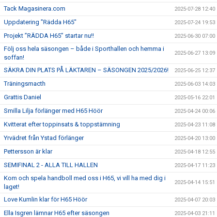
Tack Magasinera.com
2025-07-28 12:40
Uppdatering "Rädda H65"
2025-07-24 19:53
Projekt ”RÄDDA H65” startar nu!!
2025-06-30 07:00
Följ oss hela säsongen – både i Sporthallen och hemma i
2025-06-27 13:09
soffan!
SÄKRA DIN PLATS PÅ LÄKTAREN – SÄSONGEN 2025/2026!
2025-06-25 12:37
Träningsmacth
2025-06-03 14:03
Grattis Daniel
2025-05-16 22:01
Smilla Lilja förlänger med H65 Höör
2025-04-24 00:06
Kvitterat efter toppinsats & toppstämning
2025-04-23 11:08
Yrvädret från Ystad förlänger
2025-04-20 13:00
Pettersson är klar
2025-04-18 12:55
SEMIFINAL 2 - ALLA TILL HALLEN
2025-04-17 11:23
Kom och spela handboll med oss i H65, vi vill ha med dig i
2025-04-14 15:51
laget!
Love Kumlin klar för H65 Höör
2025-04-07 20:03
Ella Isgren lämnar H65 efter säsongen
2025-04-03 21:11