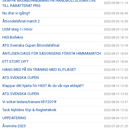
SKAFFA ÅRSABONNEMANG PÅ HANDBOLLSLIGAN LIVE
2025-09-08 11:14
TILL RABATTERAT PRIS
Nu drar vi igång!!
2025-09-04 06:44
Åttondelsfinal match 2
2025-09-03 16:39
USM steg 1 i Höör
2025-08-29 12:04
H65 Bollekis
2025-08-25 18:10
ATG Svenska Cupen åttondelsfinal
2025-08-25 15:18
ÄNTLIGEN DAGS FÖR SÄSONGENS FÖRSTA HIMMAMATCH
2025-08-21 18:09
ETT STORT LYFT
2025-08-21 18:05
HÄNG MED PÅ EN TRÄNING MED ELITLAGET
2025-08-19 17:23
ATG SVENSKA CUPEN
2025-08-19 16:45
Klappar ditt hjärta för H65? Är du vår nya eldsjäl!?
2025-08-15 13:30
ATG SVENSKA CUPEN
2025-08-13 13:32
Vi söker ledare/tränare till F2019!
2025-08-05 13:37
Tack Nyhléns Styr & Reglerteknik
2025-08-05 13:26
UPPDATERING
2025-08-04 10:57
Årsmöte 2025
2025-07-28 21:29