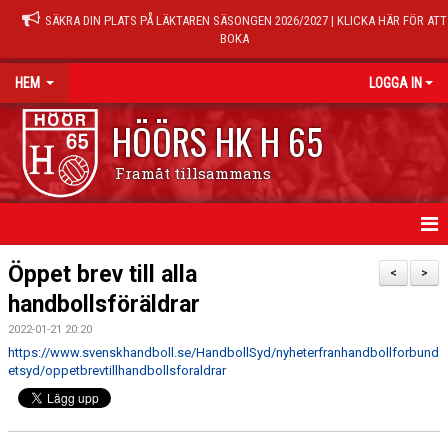
SÄKRA DIN PLATS PÅ LÄKTAREN SÄSONGEN 2026/2027 | KLICKA HÄR FÖR ATT
BOKA
HEM
LOGGA IN
HÖÖRS HK H 65
Framåt tillsammans
HEM
Öppet brev till alla
<
>
handbollsföräldrar
NYHETER
2022-01-21 20:20
KALENDER
https://www.svenskhandboll.se/HandbollSyd/nyheterfranhandbollforbund
etsyd/oppetbrevtillhandbollsforaldrar
MATCHER
TRÄNINGSTIDER