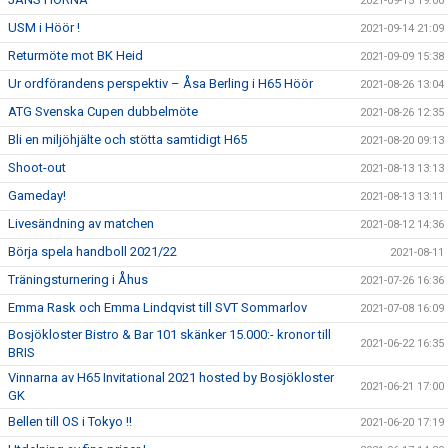
2021-09-15 19:00
USM i Höör !
2021-09-14 21:09
Returmöte mot BK Heid
2021-09-09 15:38
Ur ordförandens perspektiv – Åsa Berling i H65 Höör
2021-08-26 13:04
ATG Svenska Cupen dubbelmöte
2021-08-26 12:35
Bli en miljöhjälte och stötta samtidigt H65
2021-08-20 09:13
Shoot-out
2021-08-13 13:13
Gameday!
2021-08-13 13:11
Livesändning av matchen
2021-08-12 14:36
Börja spela handboll 2021/22
2021-08-11
Träningsturnering i Åhus
2021-07-26 16:36
Emma Rask och Emma Lindqvist till SVT Sommarlov
2021-07-08 16:09
Bosjökloster Bistro & Bar 101 skänker 15.000:- kronor till
2021-06-22 16:35
BRIS
Vinnarna av H65 Invitational 2021 hosted by Bosjökloster
2021-06-21 17:00
GK
Bellen till OS i Tokyo !!
2021-06-20 17:19