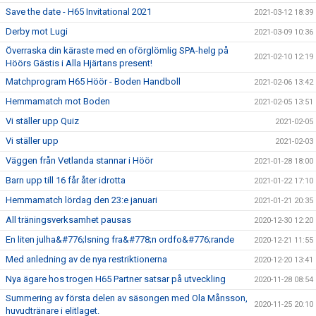
Save the date - H65 Invitational 2021
2021-03-12 18:39
Derby mot Lugi
2021-03-09 10:36
Överraska din käraste med en oförglömlig SPA-helg på
2021-02-10 12:19
Höörs Gästis i Alla Hjärtans present!
Matchprogram H65 Höör - Boden Handboll
2021-02-06 13:42
Hemmamatch mot Boden
2021-02-05 13:51
Vi ställer upp Quiz
2021-02-05
Vi ställer upp
2021-02-03
Väggen från Vetlanda stannar i Höör
2021-01-28 18:00
Barn upp till 16 får åter idrotta
2021-01-22 17:10
Hemmamatch lördag den 23:e januari
2021-01-21 20:35
All träningsverksamhet pausas
2020-12-30 12:20
En liten julha&#776;lsning fra&#778;n ordfo&#776;rande
2020-12-21 11:55
Med anledning av de nya restriktionerna
2020-12-20 13:41
Nya ägare hos trogen H65 Partner satsar på utveckling
2020-11-28 08:54
Summering av första delen av säsongen med Ola Månsson,
2020-11-25 20:10
huvudtränare i elitlaget.