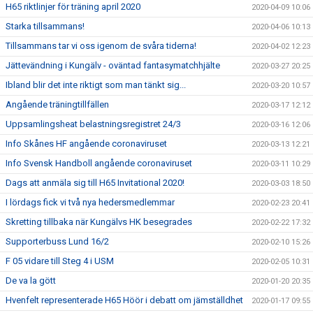
H65 riktlinjer för träning april 2020
2020-04-09 10:06
Starka tillsammans!
2020-04-06 10:13
Tillsammans tar vi oss igenom de svåra tiderna!
2020-04-02 12:23
Jättevändning i Kungälv - oväntad fantasymatchhjälte
2020-03-27 20:25
Ibland blir det inte riktigt som man tänkt sig...
2020-03-20 10:57
Angående träningtillfällen
2020-03-17 12:12
Uppsamlingsheat belastningsregistret 24/3
2020-03-16 12:06
Info Skånes HF angående coronaviruset
2020-03-13 12:21
Info Svensk Handboll angående coronaviruset
2020-03-11 10:29
Dags att anmäla sig till H65 Invitational 2020!
2020-03-03 18:50
I lördags fick vi två nya hedersmedlemmar
2020-02-23 20:41
Skretting tillbaka när Kungälvs HK besegrades
2020-02-22 17:32
Supporterbuss Lund 16/2
2020-02-10 15:26
F 05 vidare till Steg 4 i USM
2020-02-05 10:31
De va la gött
2020-01-20 20:35
Hvenfelt representerade H65 Höör i debatt om jämställdhet
2020-01-17 09:55