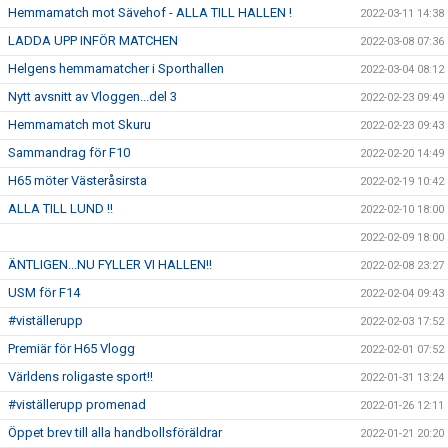
Hemmamatch mot Sävehof - ALLA TILL HALLEN !
2022-03-11 14:38
LADDA UPP INFÖR MATCHEN
2022-03-08 07:36
Helgens hemmamatcher i Sporthallen
2022-03-04 08:12
Nytt avsnitt av Vloggen...del 3
2022-02-23 09:49
Hemmamatch mot Skuru
2022-02-23 09:43
Sammandrag för F10
2022-02-20 14:49
H65 möter Västeråsirsta
2022-02-19 10:42
ALLA TILL LUND !!
2022-02-10 18:00
2022-02-09 18:00
ÄNTLIGEN...NU FYLLER VI HALLEN!!
2022-02-08 23:27
USM för F14
2022-02-04 09:43
#viställerupp
2022-02-03 17:52
Premiär för H65 Vlogg
2022-02-01 07:52
Världens roligaste sport!!
2022-01-31 13:24
#viställerupp promenad
2022-01-26 12:11
Öppet brev till alla handbollsföräldrar
2022-01-21 20:20