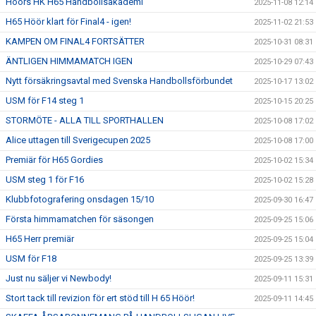
Höörs HK H65 Handbollsakademi
2025-11-08 12:14
H65 Höör klart för Final4 - igen!
2025-11-02 21:53
KAMPEN OM FINAL4 FORTSÄTTER
2025-10-31 08:31
ÄNTLIGEN HIMMAMATCH IGEN
2025-10-29 07:43
Nytt försäkringsavtal med Svenska Handbollsförbundet
2025-10-17 13:02
USM för F14 steg 1
2025-10-15 20:25
STORMÖTE - ALLA TILL SPORTHALLEN
2025-10-08 17:02
Alice uttagen till Sverigecupen 2025
2025-10-08 17:00
Premiär för H65 Gordies
2025-10-02 15:34
USM steg 1 för F16
2025-10-02 15:28
Klubbfotografering onsdagen 15/10
2025-09-30 16:47
Första himmamatchen för säsongen
2025-09-25 15:06
H65 Herr premiär
2025-09-25 15:04
USM för F18
2025-09-25 13:39
Just nu säljer vi Newbody!
2025-09-11 15:31
Stort tack till revizion för ert stöd till H 65 Höör!
2025-09-11 14:45