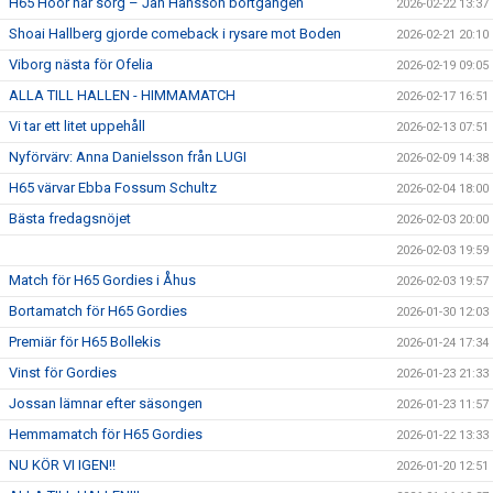
H65 Höör har sorg – Jan Hansson bortgången
2026-02-22 13:37
Shoai Hallberg gjorde comeback i rysare mot Boden
2026-02-21 20:10
Viborg nästa för Ofelia
2026-02-19 09:05
ALLA TILL HALLEN - HIMMAMATCH
2026-02-17 16:51
Vi tar ett litet uppehåll
2026-02-13 07:51
Nyförvärv: Anna Danielsson från LUGI
2026-02-09 14:38
H65 värvar Ebba Fossum Schultz
2026-02-04 18:00
Bästa fredagsnöjet
2026-02-03 20:00
2026-02-03 19:59
Match för H65 Gordies i Åhus
2026-02-03 19:57
Bortamatch för H65 Gordies
2026-01-30 12:03
Premiär för H65 Bollekis
2026-01-24 17:34
Vinst för Gordies
2026-01-23 21:33
Jossan lämnar efter säsongen
2026-01-23 11:57
Hemmamatch för H65 Gordies
2026-01-22 13:33
NU KÖR VI IGEN!!
2026-01-20 12:51