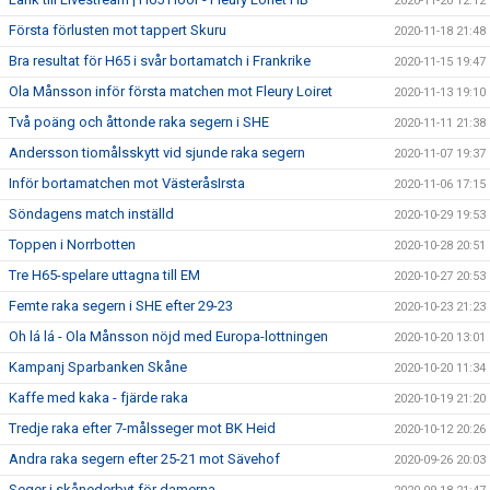
2020-11-20 12:12
Första förlusten mot tappert Skuru
2020-11-18 21:48
Bra resultat för H65 i svår bortamatch i Frankrike
2020-11-15 19:47
Ola Månsson inför första matchen mot Fleury Loiret
2020-11-13 19:10
Två poäng och åttonde raka segern i SHE
2020-11-11 21:38
Andersson tiomålsskytt vid sjunde raka segern
2020-11-07 19:37
Inför bortamatchen mot VästeråsIrsta
2020-11-06 17:15
Söndagens match inställd
2020-10-29 19:53
Toppen i Norrbotten
2020-10-28 20:51
Tre H65-spelare uttagna till EM
2020-10-27 20:53
Femte raka segern i SHE efter 29-23
2020-10-23 21:23
Oh lá lá - Ola Månsson nöjd med Europa-lottningen
2020-10-20 13:01
Kampanj Sparbanken Skåne
2020-10-20 11:34
Kaffe med kaka - fjärde raka
2020-10-19 21:20
Tredje raka efter 7-målsseger mot BK Heid
2020-10-12 20:26
Andra raka segern efter 25-21 mot Sävehof
2020-09-26 20:03
Seger i skånederbyt för damerna