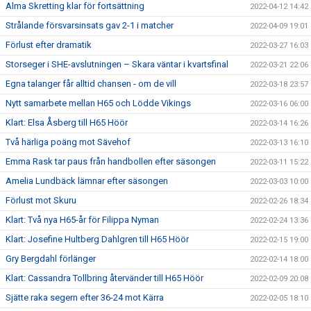
Alma Skretting klar för fortsättning
2022-04-12 14:42
Strålande försvarsinsats gav 2-1 i matcher
2022-04-09 19:01
Förlust efter dramatik
2022-03-27 16:03
Storseger i SHE-avslutningen – Skara väntar i kvartsfinal
2022-03-21 22:06
Egna talanger får alltid chansen - om de vill
2022-03-18 23:57
Nytt samarbete mellan H65 och Lödde Vikings
2022-03-16 06:00
Klart: Elsa Åsberg till H65 Höör
2022-03-14 16:26
Två härliga poäng mot Sävehof
2022-03-13 16:10
Emma Rask tar paus från handbollen efter säsongen
2022-03-11 15:22
Amelia Lundbäck lämnar efter säsongen
2022-03-03 10:00
Förlust mot Skuru
2022-02-26 18:34
Klart: Två nya H65-år för Filippa Nyman
2022-02-24 13:36
Klart: Josefine Hultberg Dahlgren till H65 Höör
2022-02-15 19:00
Gry Bergdahl förlänger
2022-02-14 18:00
Klart: Cassandra Tollbring återvänder till H65 Höör
2022-02-09 20:08
Sjätte raka segern efter 36-24 mot Kärra
2022-02-05 18:10