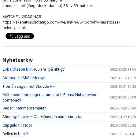
Anna Johansson 40 av 50 matcher
Jonna Linnéll (långtidsskadad nu) 35 av 50 matcher
MATCHEN VISAS HÄR:
https://skanetv.solidtango.com/live/ehf-h-65-hoors-hk-muratpasa-
belediyesi-sk
Nyhetsarkiv
Ebba Olsson blir H65:are "på riktigt"
2025-12-26 11:05
Storseger i Skånederbyt
2025-11-16 15:19
Tiomålsseger mot Skövde HF
2025-10-31 10:38
Håkansson om segerstimmet och Emma Nuhanovics
2025-10-26 20:09
comeback
Seger i hemmapremiären
2025-09-28 20:43
Säsongen över – Ola Månsson sammanfattar
2025-04-29 16:28
Cupguld till Höör
2025-03-02 22:42
Bellen is back!
2025-02-15 01:41