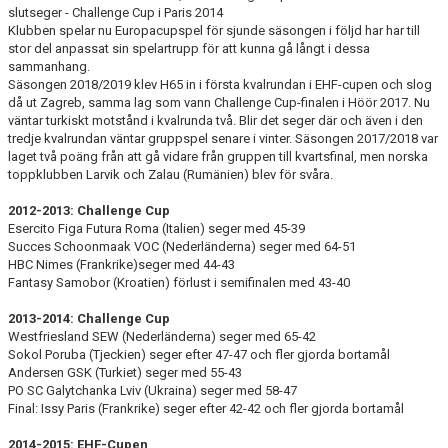
slutseger - Challenge Cup i Paris 2014
Klubben spelar nu Europacupspel för sjunde säsongen i följd har har till
stor del anpassat sin spelartrupp för att kunna gå långt i dessa
sammanhang.
Säsongen 2018/2019 klev H65 in i första kvalrundan i EHF-cupen och slog
då ut Zagreb, samma lag som vann Challenge Cup-finalen i Höör 2017. Nu
väntar turkiskt motstånd i kvalrunda två. Blir det seger där och även i den
tredje kvalrundan väntar gruppspel senare i vinter. Säsongen 2017/2018 var
laget två poäng från att gå vidare från gruppen till kvartsfinal, men norska
toppklubben Larvik och Zalau (Rumänien) blev för svåra.
2012-2013: Challenge Cup
Esercito Figa Futura Roma (Italien) seger med 45-39
Succes Schoonmaak VOC (Nederländerna) seger med 64-51
HBC Nimes (Frankrike)seger med 44-43
Fantasy Samobor (Kroatien) förlust i semifinalen med 43-40
2013-2014: Challenge Cup
Westfriesland SEW (Nederländerna) seger med 65-42
Sokol Poruba (Tjeckien) seger efter 47-47 och fler gjorda bortamål
Andersen GSK (Turkiet) seger med 55-43
PO SC Galytchanka Lviv (Ukraina) seger med 58-47
Final: Issy Paris (Frankrike) seger efter 42-42 och fler gjorda bortamål
2014-2015: EHF-Cupen