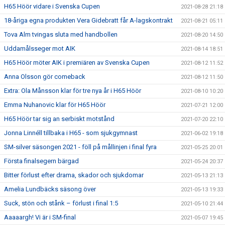
H65 Höör vidare i Svenska Cupen
2021-08-28 21:18
18-åriga egna produkten Vera Gidebratt får A-lagskontrakt
2021-08-21 05:11
Tova Alm tvingas sluta med handbollen
2021-08-20 14:50
Uddamålsseger mot AIK
2021-08-14 18:51
H65 Höör möter AIK i premiären av Svenska Cupen
2021-08-12 11:52
Anna Olsson gör comeback
2021-08-12 11:50
Extra: Ola Månsson klar för tre nya år i H65 Höör
2021-08-10 10:20
Emma Nuhanovic klar för H65 Höör
2021-07-21 12:00
H65 Höör tar sig an serbiskt motstånd
2021-07-20 22:10
Jonna Linnéll tillbaka i H65 - som sjukgymnast
2021-06-02 19:18
SM-silver säsongen 2021 - föll på mållinjen i final fyra
2021-05-25 20:01
Första finalsegern bärgad
2021-05-24 20:37
Bitter förlust efter drama, skador och sjukdomar
2021-05-13 21:13
Amelia Lundbäcks säsong över
2021-05-13 19:33
Suck, stön och stånk – förlust i final 1:5
2021-05-10 21:44
Aaaaargh! Vi är i SM-final
2021-05-07 19:45