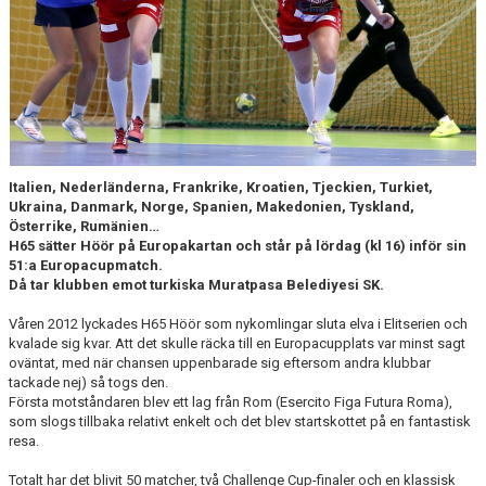
TRÄNINGSTIDER
TABELL
HANDBOLLSLIGANDAM.SE
SPELSCHEMA
Italien, Nederländerna, Frankrike, Kroatien, Tjeckien, Turkiet,
Ukraina, Danmark, Norge, Spanien, Makedonien, Tyskland,
GAMEDAY-APPEN
Österrike, Rumänien…
H65 sätter Höör på Europakartan och står på lördag (kl 16) inför sin
51:a Europacupmatch.
MATCHPROGRAM
Då tar klubben emot turkiska Muratpasa Belediyesi SK.
KONTAKT
Våren 2012 lyckades H65 Höör som nykomlingar sluta elva i Elitserien och
kvalade sig kvar. Att det skulle räcka till en Europacupplats var minst sagt
oväntat, med när chansen uppenbarade sig eftersom andra klubbar
tackade nej) så togs den.
Första motståndaren blev ett lag från Rom (Esercito Figa Futura Roma),
som slogs tillbaka relativt enkelt och det blev startskottet på en fantastisk
resa.
Totalt har det blivit 50 matcher, två Challenge Cup-finaler och en klassisk