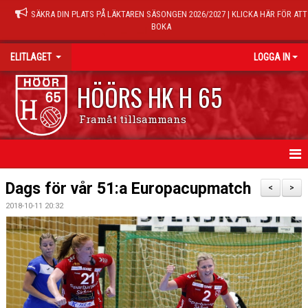
SÄKRA DIN PLATS PÅ LÄKTAREN SÄSONGEN 2026/2027 | KLICKA HÄR FÖR ATT
BOKA
ELITLAGET
LOGGA IN
HÖÖRS HK H 65
Framåt tillsammans
HEM
Dags för vår 51:a Europacupmatch
<
>
2018-10-11 20:32
NYHETER
TRUPPEN
MATCHER
KALENDER