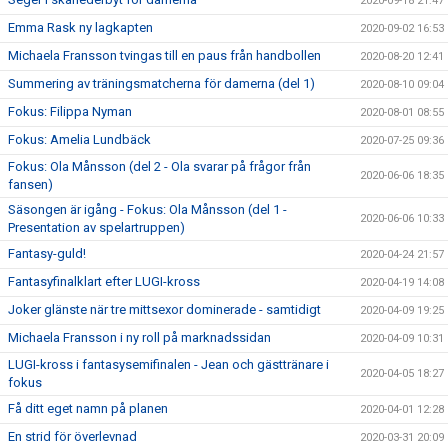
2020-09-18 21:47
Emma Rask ny lagkapten
2020-09-02 16:53
Michaela Fransson tvingas till en paus från handbollen
2020-08-20 12:41
Summering av träningsmatcherna för damerna (del 1)
2020-08-10 09:04
Fokus: Filippa Nyman
2020-08-01 08:55
Fokus: Amelia Lundbäck
2020-07-25 09:36
Fokus: Ola Månsson (del 2 - Ola svarar på frågor från
2020-06-06 18:35
fansen)
Säsongen är igång - Fokus: Ola Månsson (del 1 -
2020-06-06 10:33
Presentation av spelartruppen)
Fantasy-guld!
2020-04-24 21:57
Fantasyfinalklart efter LUGI-kross
2020-04-19 14:08
Joker glänste när tre mittsexor dominerade - samtidigt
2020-04-09 19:25
Michaela Fransson i ny roll på marknadssidan
2020-04-09 10:31
LUGI-kross i fantasysemifinalen - Jean och gästtränare i
2020-04-05 18:27
fokus
Få ditt eget namn på planen
2020-04-01 12:28
En strid för överlevnad
2020-03-31 20:09