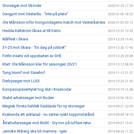
Storseger mot Skövde
2020-01-25 17:23
Oavgjort mot Västerås - "Inte på plats"
2020-01-06 18:25
Ola Månsson inför morgondagens match mot VästeråsIrsta
2020-01-05 20:13
Hedda Källström lånas ut till Eslöv
2019-12-31 12:33
Målfest i Skara
2019-12-29 19:45
31-25 mot Skara - "En dag på jobbet"
2019-12-26 17:40
Finfin insats vid uppstarten av SHE
2019-12-20 20:48
Klart: Ola Månsson klar för säsongen 20/21
2019-12-12 08:55
Tung triumf mot Sävehof
2019-11-12 21:37
Derbyseger mot LUGI
2019-10-23 21:45
Europacupäventyret tog slut i Krasnodar
2019-10-19 16:38
Stabil arbetsseger mot Boden
2019-10-06 18:51
Magisk första halvlek bäddade för ny storseger
2019-09-21 22:09
Kvalrunda ett avklarad - nu väntar ryskt toppmotstånd
2019-09-08 18:10
Åttabollarsseger mot Brühl - Gry tror på tuffare retur
2019-09-07 19:41
Jannike Wiberg ska bli mamma - igen
2019-08-26 11:22