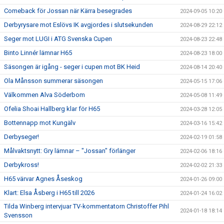
Comeback för Jossan när Kärra besegrades
2024-09-05 10:20
Derbyrysare mot Eslövs IK avgjordes i slutsekunden
2024-08-29 22:12
Seger mot LUGI i ATG Svenska Cupen
2024-08-23 22:48
Binto Linnér lämnar H65
2024-08-23 18:00
Säsongen är igång - seger i cupen mot BK Heid
2024-08-14 20:40
Ola Månsson summerar säsongen
2024-05-15 17:06
Välkommen Alva Söderbom
2024-05-08 11:49
Ofelia Shoai Hallberg klar för H65
2024-03-28 12:05
Bottennapp mot Kungälv
2024-03-16 15:42
Derbyseger!
2024-02-19 01:58
Målvaktsnytt: Gry lämnar – "Jossan" förlänger
2024-02-06 18:16
Derbykross!
2024-02-02 21:33
H65 värvar Agnes Åseskog
2024-01-26 09:00
Klart: Elsa Åsberg i H65 till 2026
2024-01-24 16:02
Tilda Winberg intervjuar TV-kommentatorn Christoffer Pihl
2024-01-18 18:14
Svensson