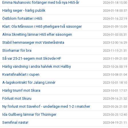
Emma Nuhanovic förlänger med två nya H65-år
2024-01-18 15:00
Härlig seger - härlig publik
2024-01-18 00:37
Östblom fortsätter i H65
2024-01-16 22:19
Klart: Ola Månsson i H65 ytterligare två säsonger
2024-01-09 15:09
Alma Skretting lämnar H65 efter säsongen
2024-01-03 05:31
Stabil hemmaseger mot VästeråsIrsta
2023-12-30 16:29
Storhamar för bra
2023-11-19 21:31
Så var 25-21-segern mot Skövde HF
2023-11-09 21:03
Härlig vändning i andra halvlek mot Hallby
2023-10-26 00:19
Kvartsfinalklart i cupen
2023-10-08 01:04
A-lagskontrakt för Jalang Linnér
2023-10-01 18:10
Härlig triumf mot Skara
2023-10-01 17:57
Förlust mot Skuru
2023-09-16 21:32
Ny förlust mot Sävehof - underläge med 1-2 i matcher
2023-05-26 21:03
Ida Gullberg lämnar för Thüringer
2023-05-25 12:40
Semifinal nästa!
2023-04-19 21:11