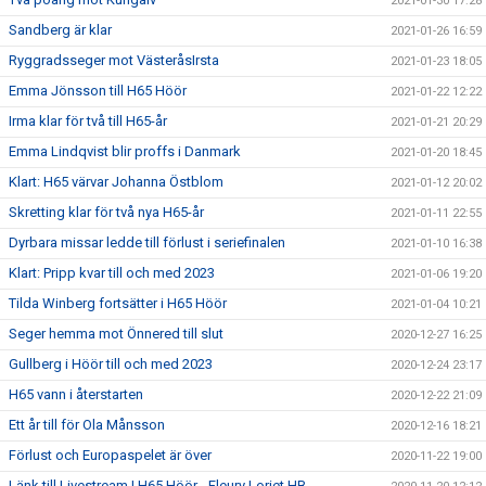
2021-01-30 17:28
Sandberg är klar
2021-01-26 16:59
Ryggradsseger mot VästeråsIrsta
2021-01-23 18:05
Emma Jönsson till H65 Höör
2021-01-22 12:22
Irma klar för två till H65-år
2021-01-21 20:29
Emma Lindqvist blir proffs i Danmark
2021-01-20 18:45
Klart: H65 värvar Johanna Östblom
2021-01-12 20:02
Skretting klar för två nya H65-år
2021-01-11 22:55
Dyrbara missar ledde till förlust i seriefinalen
2021-01-10 16:38
Klart: Pripp kvar till och med 2023
2021-01-06 19:20
Tilda Winberg fortsätter i H65 Höör
2021-01-04 10:21
Seger hemma mot Önnered till slut
2020-12-27 16:25
Gullberg i Höör till och med 2023
2020-12-24 23:17
H65 vann i återstarten
2020-12-22 21:09
Ett år till för Ola Månsson
2020-12-16 18:21
Förlust och Europaspelet är över
2020-11-22 19:00
Länk till Livestream | H65 Höör - Fleury Loriet HB