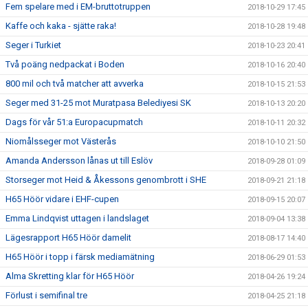
Fem spelare med i EM-bruttotruppen
2018-10-29 17:45
Kaffe och kaka - sjätte raka!
2018-10-28 19:48
Seger i Turkiet
2018-10-23 20:41
Två poäng nedpackat i Boden
2018-10-16 20:40
800 mil och två matcher att avverka
2018-10-15 21:53
Seger med 31-25 mot Muratpasa Belediyesi SK
2018-10-13 20:20
Dags för vår 51:a Europacupmatch
2018-10-11 20:32
Niomålsseger mot Västerås
2018-10-10 21:50
Amanda Andersson lånas ut till Eslöv
2018-09-28 01:09
Storseger mot Heid & Åkessons genombrott i SHE
2018-09-21 21:18
H65 Höör vidare i EHF-cupen
2018-09-15 20:07
Emma Lindqvist uttagen i landslaget
2018-09-04 13:38
Lägesrapport H65 Höör damelit
2018-08-17 14:40
H65 Höör i topp i färsk mediamätning
2018-06-29 01:53
Alma Skretting klar för H65 Höör
2018-04-26 19:24
Förlust i semifinal tre
2018-04-25 21:18