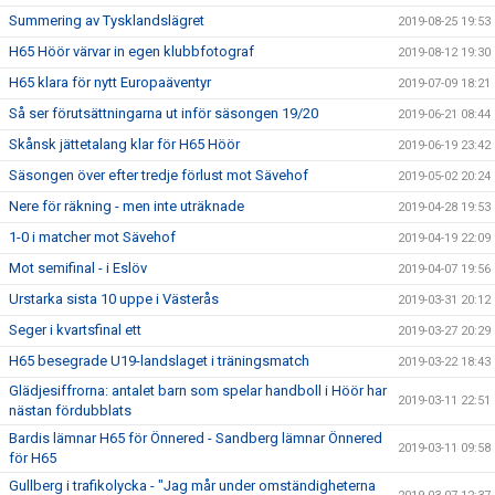
Summering av Tysklandslägret
2019-08-25 19:53
H65 Höör värvar in egen klubbfotograf
2019-08-12 19:30
H65 klara för nytt Europaäventyr
2019-07-09 18:21
Så ser förutsättningarna ut inför säsongen 19/20
2019-06-21 08:44
Skånsk jättetalang klar för H65 Höör
2019-06-19 23:42
Säsongen över efter tredje förlust mot Sävehof
2019-05-02 20:24
Nere för räkning - men inte uträknade
2019-04-28 19:53
1-0 i matcher mot Sävehof
2019-04-19 22:09
Mot semifinal - i Eslöv
2019-04-07 19:56
Urstarka sista 10 uppe i Västerås
2019-03-31 20:12
Seger i kvartsfinal ett
2019-03-27 20:29
H65 besegrade U19-landslaget i träningsmatch
2019-03-22 18:43
Glädjesiffrorna: antalet barn som spelar handboll i Höör har
2019-03-11 22:51
nästan fördubblats
Bardis lämnar H65 för Önnered - Sandberg lämnar Önnered
2019-03-11 09:58
för H65
Gullberg i trafikolycka - "Jag mår under omständigheterna