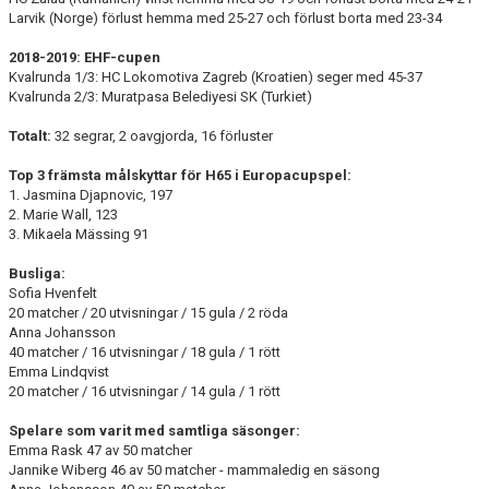
Larvik (Norge) förlust hemma med 25-27 och förlust borta med 23-34
2018-2019: EHF-cupen
Kvalrunda 1/3: HC Lokomotiva Zagreb (Kroatien) seger med 45-37
Kvalrunda 2/3: Muratpasa Belediyesi SK (Turkiet)
Totalt:
32 segrar, 2 oavgjorda, 16 förluster
Top 3 främsta målskyttar för H65 i Europacupspel:
1. Jasmina Djapnovic, 197
2. Marie Wall, 123
3. Mikaela Mässing 91
Busliga:
Sofia Hvenfelt
20 matcher / 20 utvisningar / 15 gula / 2 röda
Anna Johansson
40 matcher / 16 utvisningar / 18 gula / 1 rött
Emma Lindqvist
20 matcher / 16 utvisningar / 14 gula / 1 rött
Spelare som varit med samtliga säsonger:
Emma Rask 47 av 50 matcher
Jannike Wiberg 46 av 50 matcher - mammaledig en säsong