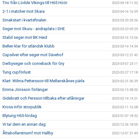
Trio från Lödde Vikings till H65 Höör
2023-04-18 11:02
2-1 i matcher mot Skara
2023-04-16 16:59
Smakstart i kvartsfinalen
2023-03-29 20:56
Seger mot Skuru - andraplats i SHE
2023-03-23 09:29
Stabil seger mot BK Heid
2023-03-16 13:56
Bellen klar för utländsk klubb
2023-03-14 14:34
Cupsilver efter seger mot Sävehof
2023-03-12 21:45
Derbyseger och comeback för Gry
2023-03-07 23:11
Tung cupförlust
2023-02-27 17:18
Klart: Wilma Pettersson till Mellanskånes pärla
2023-02-21 06:39
Emma Jönsson förlänger
2023-02-15 08:00
Gidebratt och Persson tillbaka efter utlåningar
2023-02-14 14:21
Kross inför storpublik
2023-02-11 16:58
Blytung H65-lördag
2023-01-07 18:32
Vi tar dem en annan dag
2022-12-26 18:00
Åttabollarstriumf mot Hallby
2022-12-07 21:49