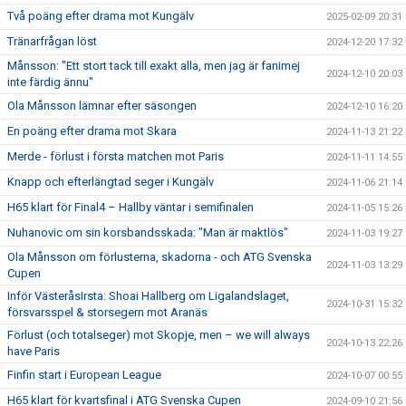
Två poäng efter drama mot Kungälv
2025-02-09 20:31
Tränarfrågan löst
2024-12-20 17:32
Månsson: "Ett stort tack till exakt alla, men jag är fanimej
2024-12-10 20:03
inte färdig ännu"
Ola Månsson lämnar efter säsongen
2024-12-10 16:20
En poäng efter drama mot Skara
2024-11-13 21:22
Merde - förlust i första matchen mot Paris
2024-11-11 14:55
Knapp och efterlängtad seger i Kungälv
2024-11-06 21:14
H65 klart för Final4 – Hallby väntar i semifinalen
2024-11-05 15:26
Nuhanovic om sin korsbandsskada: "Man är maktlös"
2024-11-03 19:27
Ola Månsson om förlusterna, skadorna - och ATG Svenska
2024-11-03 13:29
Cupen
Inför VästeråsIrsta: Shoai Hallberg om Ligalandslaget,
2024-10-31 15:32
försvarsspel & storsegern mot Aranäs
Förlust (och totalseger) mot Skopje, men – we will always
2024-10-13 22:26
have Paris
Finfin start i European League
2024-10-07 00:55
H65 klart för kvartsfinal i ATG Svenska Cupen
2024-09-10 21:56