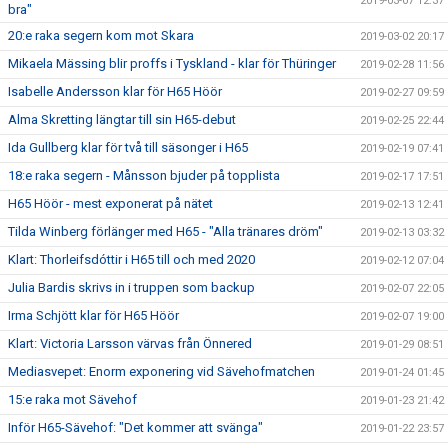
2019-03-07 12:37
bra"
20:e raka segern kom mot Skara
2019-03-02 20:17
Mikaela Mässing blir proffs i Tyskland - klar för Thüringer
2019-02-28 11:56
Isabelle Andersson klar för H65 Höör
2019-02-27 09:59
Alma Skretting längtar till sin H65-debut
2019-02-25 22:44
Ida Gullberg klar för två till säsonger i H65
2019-02-19 07:41
18:e raka segern - Månsson bjuder på topplista
2019-02-17 17:51
H65 Höör - mest exponerat på nätet
2019-02-13 12:41
Tilda Winberg förlänger med H65 - "Alla tränares dröm"
2019-02-13 03:32
Klart: Thorleifsdóttir i H65 till och med 2020
2019-02-12 07:04
Julia Bardis skrivs in i truppen som backup
2019-02-07 22:05
Irma Schjött klar för H65 Höör
2019-02-07 19:00
Klart: Victoria Larsson värvas från Önnered
2019-01-29 08:51
Mediasvepet: Enorm exponering vid Sävehofmatchen
2019-01-24 01:45
15:e raka mot Sävehof
2019-01-23 21:42
Inför H65-Sävehof: "Det kommer att svänga"
2019-01-22 23:57