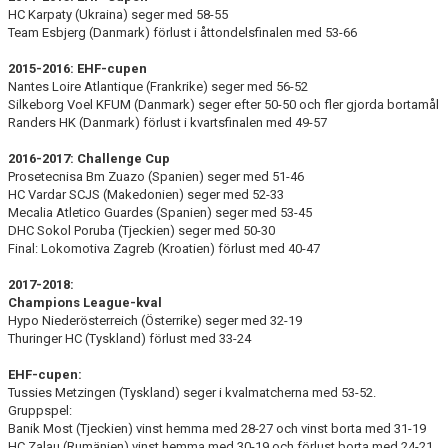
HC Karpaty (Ukraina) seger med 58-55
Team Esbjerg (Danmark) förlust i åttondelsfinalen med 53-66
2015-2016: EHF-cupen
Nantes Loire Atlantique (Frankrike) seger med 56-52
Silkeborg Voel KFUM (Danmark) seger efter 50-50 och fler gjorda bortamål
Randers HK (Danmark) förlust i kvartsfinalen med 49-57
2016-2017: Challenge Cup
Prosetecnisa Bm Zuazo (Spanien) seger med 51-46
HC Vardar SCJS (Makedonien) seger med 52-33
Mecalia Atletico Guardes (Spanien) seger med 53-45
DHC Sokol Poruba (Tjeckien) seger med 50-30
Final: Lokomotiva Zagreb (Kroatien) förlust med 40-47
2017-2018:
Champions League-kval
Hypo Niederösterreich (Österrike) seger med 32-19
Thuringer HC (Tyskland) förlust med 33-24
EHF-cupen:
Tussies Metzingen (Tyskland) seger i kvalmatcherna med 53-52.
Gruppspel:
Banik Most (Tjeckien) vinst hemma med 28-27 och vinst borta med 31-19
HC Zalau (Rumänien) vinst hemma med 30-19 och förlust borta med 24-21