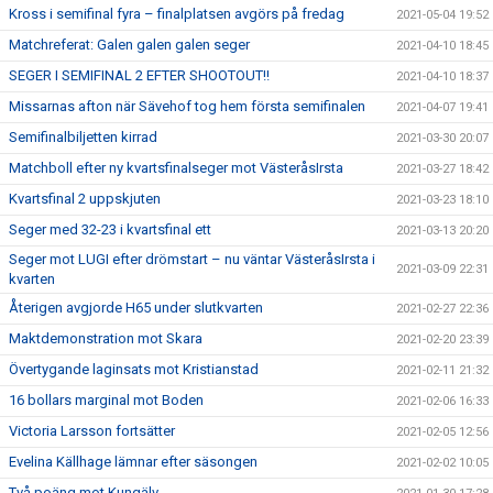
Kross i semifinal fyra – finalplatsen avgörs på fredag
2021-05-04 19:52
Matchreferat: Galen galen galen seger
2021-04-10 18:45
SEGER I SEMIFINAL 2 EFTER SHOOTOUT!!
2021-04-10 18:37
Missarnas afton när Sävehof tog hem första semifinalen
2021-04-07 19:41
Semifinalbiljetten kirrad
2021-03-30 20:07
Matchboll efter ny kvartsfinalseger mot VästeråsIrsta
2021-03-27 18:42
Kvartsfinal 2 uppskjuten
2021-03-23 18:10
Seger med 32-23 i kvartsfinal ett
2021-03-13 20:20
Seger mot LUGI efter drömstart – nu väntar VästeråsIrsta i
2021-03-09 22:31
kvarten
Återigen avgjorde H65 under slutkvarten
2021-02-27 22:36
Maktdemonstration mot Skara
2021-02-20 23:39
Övertygande laginsats mot Kristianstad
2021-02-11 21:32
16 bollars marginal mot Boden
2021-02-06 16:33
Victoria Larsson fortsätter
2021-02-05 12:56
Evelina Källhage lämnar efter säsongen
2021-02-02 10:05
Två poäng mot Kungälv