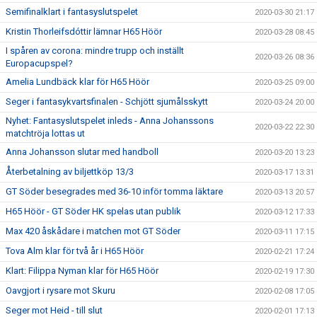
Semifinalklart i fantasyslutspelet
2020-03-30 21:17
Kristin Thorleifsdóttir lämnar H65 Höör
2020-03-28 08:45
I spåren av corona: mindre trupp och inställt
2020-03-26 08:36
Europacupspel?
Amelia Lundbäck klar för H65 Höör
2020-03-25 09:00
Seger i fantasykvartsfinalen - Schjött sjumålsskytt
2020-03-24 20:00
Nyhet: Fantasyslutspelet inleds - Anna Johanssons
2020-03-22 22:30
matchtröja lottas ut
Anna Johansson slutar med handboll
2020-03-20 13:23
Återbetalning av biljettköp 13/3
2020-03-17 13:31
GT Söder besegrades med 36-10 inför tomma läktare
2020-03-13 20:57
H65 Höör - GT Söder HK spelas utan publik
2020-03-12 17:33
Max 420 åskådare i matchen mot GT Söder
2020-03-11 17:15
Tova Alm klar för två år i H65 Höör
2020-02-21 17:24
Klart: Filippa Nyman klar för H65 Höör
2020-02-19 17:30
Oavgjort i rysare mot Skuru
2020-02-08 17:05
Seger mot Heid - till slut
2020-02-01 17:13