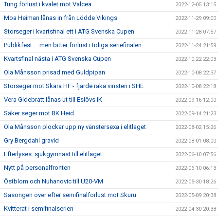
Tung förlust i kvalet mot Valcea
2022-12-05 13:15
Moa Heiman lånas in från Lödde Vikings
2022-11-29 09:00
Storseger i kvartsfinal ett i ATG Svenska Cupen
2022-11-28 07:57
Publikfest – men bitter förlust i tidiga seriefinalen
2022-11-24 21:59
Kvartsfinal nästa i ATG Svenska Cupen
2022-10-22 22:03
Ola Månsson prisad med Guldpipan
2022-10-08 22:37
Storseger mot Skara HF - fjärde raka vinsten i SHE
2022-10-08 22:18
Vera Gidebratt lånas ut till Eslövs IK
2022-09-16 12:00
Säker seger mot BK Heid
2022-09-14 21:23
Ola Månsson plockar upp ny vänstersexa i elitlaget
2022-08-02 15:26
Gry Bergdahl gravid
2022-08-01 08:00
Efterlyses: sjukgymnast till elitlaget
2022-06-10 07:56
Nytt på personalfronten
2022-06-10 06:13
Östblom och Nuhanovic till U20-VM
2022-05-30 18:26
Säsongen över efter semifinalförlust mot Skuru
2022-05-09 20:38
Kvitterat i semifinalserien
2022-04-30 20:38