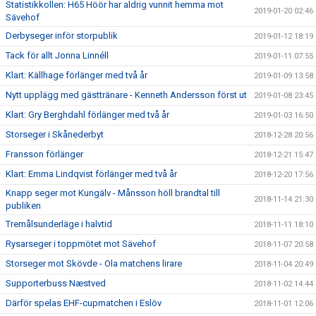
Statistikkollen: H65 Höör har aldrig vunnit hemma mot
2019-01-20 02:46
Sävehof
Derbyseger inför storpublik
2019-01-12 18:19
Tack för allt Jonna Linnéll
2019-01-11 07:55
Klart: Källhage förlänger med två år
2019-01-09 13:58
Nytt upplägg med gästtränare - Kenneth Andersson först ut
2019-01-08 23:45
Klart: Gry Berghdahl förlänger med två år
2019-01-03 16:50
Storseger i Skånederbyt
2018-12-28 20:56
Fransson förlänger
2018-12-21 15:47
Klart: Emma Lindqvist förlänger med två år
2018-12-20 17:56
Knapp seger mot Kungälv - Månsson höll brandtal till
2018-11-14 21:30
publiken
Tremålsunderläge i halvtid
2018-11-11 18:10
Rysarseger i toppmötet mot Sävehof
2018-11-07 20:58
Storseger mot Skövde - Ola matchens lirare
2018-11-04 20:49
Supporterbuss Næstved
2018-11-02 14:44
Därför spelas EHF-cupmatchen i Eslöv
2018-11-01 12:06