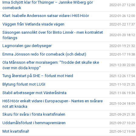
Irma Schjött klar för Thüringer – Jannike Wiberg gör
2022-01-27 12:00
comeback
Klart: Isabelle Andersson satsar vidare i H65 Höör
2022-01-26 12:00
Väggen från Vetlanda visade vägen
2022-01-22 17:37
Säsongen sannolikt över för Binto Linnér - men kontraktet
2022-01-20 18:12
förlängs
Lagmoralen gav derbyseger
2022-01-19 21:32
Emma Jönsson redo för comeback (och debut)
2022-01-17 19:38
Ola Månsson efter moralsegern: "Trodde det skulle ske
2021-12-30 22:00
över min döda kropp"
Tung återstart på SHE – förlust mot Heid
2021-12-26 17:54
Blytung förlust mot LUGI
2021-11-10 21:25
Stabil arbetsseger mot VästeråsIrsta
2021-11-06 19:34
H65 Höör enkelt vidare i Europacupen - Nantes en svårare
2021-10-24 18:09
nöt att knäcka
Skuru för svåra i första kvartsfinalen
2021-09-29 21:30
Uddamålsförlust i hemmapremiären
2021-09-27 10:29
Mot kvartsfinal!
2021-09-12 19:08