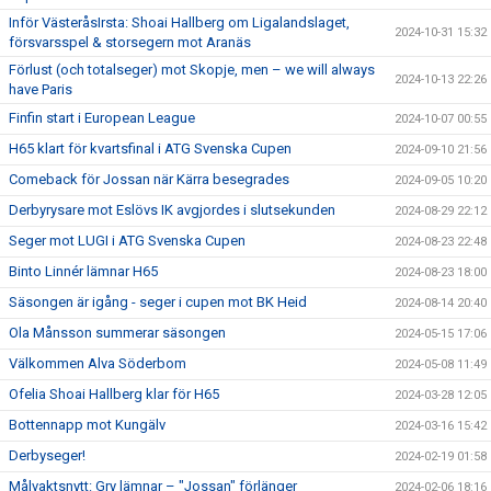
Inför VästeråsIrsta: Shoai Hallberg om Ligalandslaget,
2024-10-31 15:32
försvarsspel & storsegern mot Aranäs
Förlust (och totalseger) mot Skopje, men – we will always
2024-10-13 22:26
have Paris
Finfin start i European League
2024-10-07 00:55
H65 klart för kvartsfinal i ATG Svenska Cupen
2024-09-10 21:56
Comeback för Jossan när Kärra besegrades
2024-09-05 10:20
Derbyrysare mot Eslövs IK avgjordes i slutsekunden
2024-08-29 22:12
Seger mot LUGI i ATG Svenska Cupen
2024-08-23 22:48
Binto Linnér lämnar H65
2024-08-23 18:00
Säsongen är igång - seger i cupen mot BK Heid
2024-08-14 20:40
Ola Månsson summerar säsongen
2024-05-15 17:06
Välkommen Alva Söderbom
2024-05-08 11:49
Ofelia Shoai Hallberg klar för H65
2024-03-28 12:05
Bottennapp mot Kungälv
2024-03-16 15:42
Derbyseger!
2024-02-19 01:58
Målvaktsnytt: Gry lämnar – "Jossan" förlänger
2024-02-06 18:16