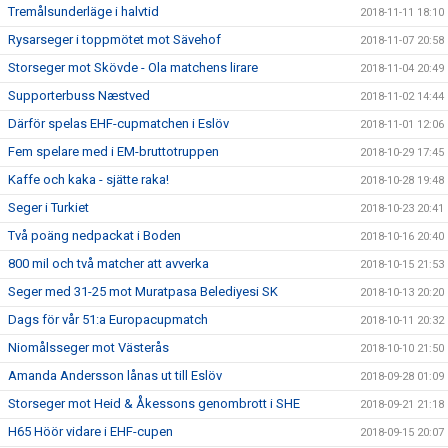
Tremålsunderläge i halvtid
2018-11-11 18:10
Rysarseger i toppmötet mot Sävehof
2018-11-07 20:58
Storseger mot Skövde - Ola matchens lirare
2018-11-04 20:49
Supporterbuss Næstved
2018-11-02 14:44
Därför spelas EHF-cupmatchen i Eslöv
2018-11-01 12:06
Fem spelare med i EM-bruttotruppen
2018-10-29 17:45
Kaffe och kaka - sjätte raka!
2018-10-28 19:48
Seger i Turkiet
2018-10-23 20:41
Två poäng nedpackat i Boden
2018-10-16 20:40
800 mil och två matcher att avverka
2018-10-15 21:53
Seger med 31-25 mot Muratpasa Belediyesi SK
2018-10-13 20:20
Dags för vår 51:a Europacupmatch
2018-10-11 20:32
Niomålsseger mot Västerås
2018-10-10 21:50
Amanda Andersson lånas ut till Eslöv
2018-09-28 01:09
Storseger mot Heid & Åkessons genombrott i SHE
2018-09-21 21:18
H65 Höör vidare i EHF-cupen
2018-09-15 20:07