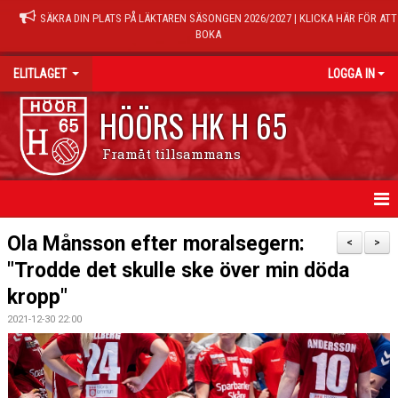
SÄKRA DIN PLATS PÅ LÄKTAREN SÄSONGEN 2026/2027 | KLICKA HÄR FÖR ATT
BOKA
ELITLAGET
LOGGA IN
HÖÖRS HK H 65
Framåt tillsammans
HEM
Ola Månsson efter moralsegern:
<
>
"Trodde det skulle ske över min döda
NYHETER
kropp"
TRUPPEN
2021-12-30 22:00
MATCHER
KALENDER