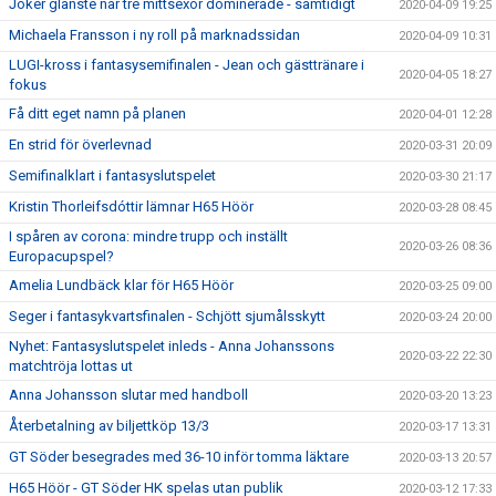
Joker glänste när tre mittsexor dominerade - samtidigt
2020-04-09 19:25
Michaela Fransson i ny roll på marknadssidan
2020-04-09 10:31
LUGI-kross i fantasysemifinalen - Jean och gästtränare i
2020-04-05 18:27
fokus
Få ditt eget namn på planen
2020-04-01 12:28
En strid för överlevnad
2020-03-31 20:09
Semifinalklart i fantasyslutspelet
2020-03-30 21:17
Kristin Thorleifsdóttir lämnar H65 Höör
2020-03-28 08:45
I spåren av corona: mindre trupp och inställt
2020-03-26 08:36
Europacupspel?
Amelia Lundbäck klar för H65 Höör
2020-03-25 09:00
Seger i fantasykvartsfinalen - Schjött sjumålsskytt
2020-03-24 20:00
Nyhet: Fantasyslutspelet inleds - Anna Johanssons
2020-03-22 22:30
matchtröja lottas ut
Anna Johansson slutar med handboll
2020-03-20 13:23
Återbetalning av biljettköp 13/3
2020-03-17 13:31
GT Söder besegrades med 36-10 inför tomma läktare
2020-03-13 20:57
H65 Höör - GT Söder HK spelas utan publik
2020-03-12 17:33