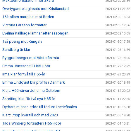
Maktdemonstration mot Skara
2021-02-20 23:39
Övertygande laginsats mot Kristianstad
2021-02-11 21:32
16 bollars marginal mot Boden
2021-02-06 16:33
Victoria Larsson fortsätter
2021-02-05 12:56
Evelina Källhage lämnar efter säsongen
2021-02-02 10:05
Två poäng mot Kungälv
2021-01-30 17:28
Sandberg är klar
2021-01-26 16:59
Ryggradsseger mot VästeråsIrsta
2021-01-23 18:05
Emma Jönsson till H65 Höör
2021-01-22 12:22
Irma klar för två till H65-år
2021-01-21 20:29
Emma Lindqvist blir proffs i Danmark
2021-01-20 18:45
Klart: H65 värvar Johanna Östblom
2021-01-12 20:02
Skretting klar för två nya H65-år
2021-01-11 22:55
Dyrbara missar ledde till förlust i seriefinalen
2021-01-10 16:38
Klart: Pripp kvar till och med 2023
2021-01-06 19:20
Tilda Winberg fortsätter i H65 Höör
2021-01-04 10:21