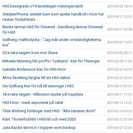
H65 besegrade U19-landslaget i träningsmatch
2019-03-22 18:43
Glädjesiffrorna: antalet barn som spelar handboll i Höör har
2019-03-11 22:51
nästan fördubblats
Bardis lämnar H65 för Önnered - Sandberg lämnar Önnered
2019-03-11 09:58
för H65
Gullberg i trafikolycka - "Jag mår under omständigheterna
2019-03-07 12:37
bra"
20:e raka segern kom mot Skara
2019-03-02 20:17
Mikaela Mässing blir proffs i Tyskland - klar för Thüringer
2019-02-28 11:56
Isabelle Andersson klar för H65 Höör
2019-02-27 09:59
Alma Skretting längtar till sin H65-debut
2019-02-25 22:44
Ida Gullberg klar för två till säsonger i H65
2019-02-19 07:41
18:e raka segern - Månsson bjuder på topplista
2019-02-17 17:51
H65 Höör - mest exponerat på nätet
2019-02-13 12:41
Tilda Winberg förlänger med H65 - "Alla tränares dröm"
2019-02-13 03:32
Klart: Thorleifsdóttir i H65 till och med 2020
2019-02-12 07:04
Julia Bardis skrivs in i truppen som backup
2019-02-07 22:05