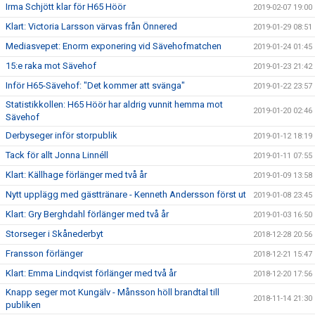
Irma Schjött klar för H65 Höör
2019-02-07 19:00
Klart: Victoria Larsson värvas från Önnered
2019-01-29 08:51
Mediasvepet: Enorm exponering vid Sävehofmatchen
2019-01-24 01:45
15:e raka mot Sävehof
2019-01-23 21:42
Inför H65-Sävehof: "Det kommer att svänga"
2019-01-22 23:57
Statistikkollen: H65 Höör har aldrig vunnit hemma mot
2019-01-20 02:46
Sävehof
Derbyseger inför storpublik
2019-01-12 18:19
Tack för allt Jonna Linnéll
2019-01-11 07:55
Klart: Källhage förlänger med två år
2019-01-09 13:58
Nytt upplägg med gästtränare - Kenneth Andersson först ut
2019-01-08 23:45
Klart: Gry Berghdahl förlänger med två år
2019-01-03 16:50
Storseger i Skånederbyt
2018-12-28 20:56
Fransson förlänger
2018-12-21 15:47
Klart: Emma Lindqvist förlänger med två år
2018-12-20 17:56
Knapp seger mot Kungälv - Månsson höll brandtal till
2018-11-14 21:30
publiken