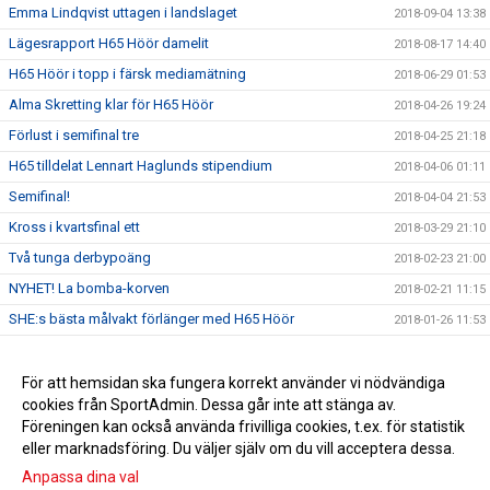
Emma Lindqvist uttagen i landslaget
2018-09-04 13:38
Lägesrapport H65 Höör damelit
2018-08-17 14:40
H65 Höör i topp i färsk mediamätning
2018-06-29 01:53
Alma Skretting klar för H65 Höör
2018-04-26 19:24
Förlust i semifinal tre
2018-04-25 21:18
H65 tilldelat Lennart Haglunds stipendium
2018-04-06 01:11
Semifinal!
2018-04-04 21:53
Kross i kvartsfinal ett
2018-03-29 21:10
Två tunga derbypoäng
2018-02-23 21:00
NYHET! La bomba-korven
2018-02-21 11:15
SHE:s bästa målvakt förlänger med H65 Höör
2018-01-26 11:53
Förlust mot Larvik
2018-01-26 11:35
Ola Månsson klar för H65 nästa säsong
För att hemsidan ska fungera korrekt använder vi nödvändiga
2018-01-26 11:34
cookies från SportAdmin. Dessa går inte att stänga av.
Anna Olsson förlänger med H65 Höör
2018-01-26 11:30
Föreningen kan också använda frivilliga cookies, t.ex. för statistik
eller marknadsföring. Du väljer själv om du vill acceptera dessa.
Anpassa dina val