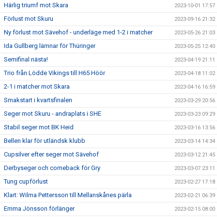
Härlig triumf mot Skara
2023-10-01 17:57
Förlust mot Skuru
2023-09-16 21:32
Ny förlust mot Sävehof - underläge med 1-2 i matcher
2023-05-26 21:03
Ida Gullberg lämnar för Thüringer
2023-05-25 12:40
Semifinal nästa!
2023-04-19 21:11
Trio från Lödde Vikings till H65 Höör
2023-04-18 11:02
2-1 i matcher mot Skara
2023-04-16 16:59
Smakstart i kvartsfinalen
2023-03-29 20:56
Seger mot Skuru - andraplats i SHE
2023-03-23 09:29
Stabil seger mot BK Heid
2023-03-16 13:56
Bellen klar för utländsk klubb
2023-03-14 14:34
Cupsilver efter seger mot Sävehof
2023-03-12 21:45
Derbyseger och comeback för Gry
2023-03-07 23:11
Tung cupförlust
2023-02-27 17:18
Klart: Wilma Pettersson till Mellanskånes pärla
2023-02-21 06:39
Emma Jönsson förlänger
2023-02-15 08:00