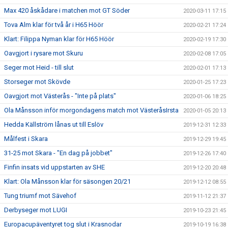
Max 420 åskådare i matchen mot GT Söder
2020-03-11 17:15
Tova Alm klar för två år i H65 Höör
2020-02-21 17:24
Klart: Filippa Nyman klar för H65 Höör
2020-02-19 17:30
Oavgjort i rysare mot Skuru
2020-02-08 17:05
Seger mot Heid - till slut
2020-02-01 17:13
Storseger mot Skövde
2020-01-25 17:23
Oavgjort mot Västerås - "Inte på plats"
2020-01-06 18:25
Ola Månsson inför morgondagens match mot VästeråsIrsta
2020-01-05 20:13
Hedda Källström lånas ut till Eslöv
2019-12-31 12:33
Målfest i Skara
2019-12-29 19:45
31-25 mot Skara - "En dag på jobbet"
2019-12-26 17:40
Finfin insats vid uppstarten av SHE
2019-12-20 20:48
Klart: Ola Månsson klar för säsongen 20/21
2019-12-12 08:55
Tung triumf mot Sävehof
2019-11-12 21:37
Derbyseger mot LUGI
2019-10-23 21:45
Europacupäventyret tog slut i Krasnodar
2019-10-19 16:38