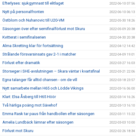
Efterlyses: sjukgymnast till elitlaget
2022-06-10 07:56
Nytt på personalfronten
2022-06-10 06:13
Östblom och Nuhanovic till U20-VM
2022-05-30 18:26
Säsongen över efter semifinalförlust mot Skuru
2022-05-09 20:38
Kvitterat i semifinalserien
2022-04-30 20:38
Alma Skretting klar för fortsättning
2022-04-12 14:42
Strålande försvarsinsats gav 2-1 i matcher
2022-04-09 19:01
Förlust efter dramatik
2022-03-27 16:03
Storseger i SHE-avslutningen – Skara väntar i kvartsfinal
2022-03-21 22:06
Egna talanger får alltid chansen - om de vill
2022-03-18 23:57
Nytt samarbete mellan H65 och Lödde Vikings
2022-03-16 06:00
Klart: Elsa Åsberg till H65 Höör
2022-03-14 16:26
Två härliga poäng mot Sävehof
2022-03-13 16:10
Emma Rask tar paus från handbollen efter säsongen
2022-03-11 15:22
Amelia Lundbäck lämnar efter säsongen
2022-03-03 10:00
Förlust mot Skuru
2022-02-26 18:34