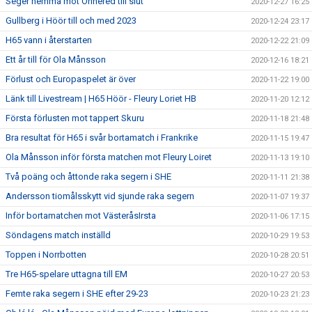
Seger hemma mot Önnered till slut
2020-12-27 16:25
Gullberg i Höör till och med 2023
2020-12-24 23:17
H65 vann i återstarten
2020-12-22 21:09
Ett år till för Ola Månsson
2020-12-16 18:21
Förlust och Europaspelet är över
2020-11-22 19:00
Länk till Livestream | H65 Höör - Fleury Loriet HB
2020-11-20 12:12
Första förlusten mot tappert Skuru
2020-11-18 21:48
Bra resultat för H65 i svår bortamatch i Frankrike
2020-11-15 19:47
Ola Månsson inför första matchen mot Fleury Loiret
2020-11-13 19:10
Två poäng och åttonde raka segern i SHE
2020-11-11 21:38
Andersson tiomålsskytt vid sjunde raka segern
2020-11-07 19:37
Inför bortamatchen mot VästeråsIrsta
2020-11-06 17:15
Söndagens match inställd
2020-10-29 19:53
Toppen i Norrbotten
2020-10-28 20:51
Tre H65-spelare uttagna till EM
2020-10-27 20:53
Femte raka segern i SHE efter 29-23
2020-10-23 21:23