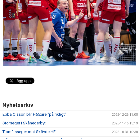
TRÄNINGSTIDER
TABELL
HANDBOLLSLIGANDAM.SE
SPELSCHEMA
GAMEDAY-APPEN
MATCHPROGRAM
KONTAKT
Nyhetsarkiv
Ebba Olsson blir H65:are "på riktigt"
2025-12-26 11:05
Storseger i Skånederbyt
2025-11-16 15:19
Tiomålsseger mot Skövde HF
2025-10-31 10:38