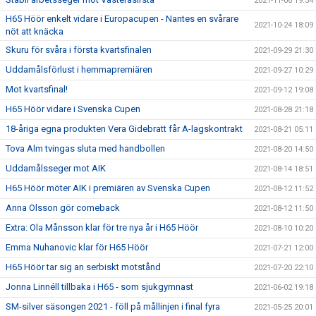
2021-11-06 19:34
H65 Höör enkelt vidare i Europacupen - Nantes en svårare
2021-10-24 18:09
nöt att knäcka
Skuru för svåra i första kvartsfinalen
2021-09-29 21:30
Uddamålsförlust i hemmapremiären
2021-09-27 10:29
Mot kvartsfinal!
2021-09-12 19:08
H65 Höör vidare i Svenska Cupen
2021-08-28 21:18
18-åriga egna produkten Vera Gidebratt får A-lagskontrakt
2021-08-21 05:11
Tova Alm tvingas sluta med handbollen
2021-08-20 14:50
Uddamålsseger mot AIK
2021-08-14 18:51
H65 Höör möter AIK i premiären av Svenska Cupen
2021-08-12 11:52
Anna Olsson gör comeback
2021-08-12 11:50
Extra: Ola Månsson klar för tre nya år i H65 Höör
2021-08-10 10:20
Emma Nuhanovic klar för H65 Höör
2021-07-21 12:00
H65 Höör tar sig an serbiskt motstånd
2021-07-20 22:10
Jonna Linnéll tillbaka i H65 - som sjukgymnast
2021-06-02 19:18
SM-silver säsongen 2021 - föll på mållinjen i final fyra
2021-05-25 20:01