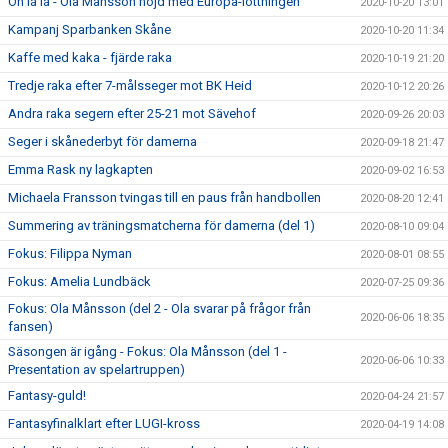
Oh lá lá - Ola Månsson nöjd med Europa-lottningen
2020-10-20 13:01
Kampanj Sparbanken Skåne
2020-10-20 11:34
Kaffe med kaka - fjärde raka
2020-10-19 21:20
Tredje raka efter 7-målsseger mot BK Heid
2020-10-12 20:26
Andra raka segern efter 25-21 mot Sävehof
2020-09-26 20:03
Seger i skånederbyt för damerna
2020-09-18 21:47
Emma Rask ny lagkapten
2020-09-02 16:53
Michaela Fransson tvingas till en paus från handbollen
2020-08-20 12:41
Summering av träningsmatcherna för damerna (del 1)
2020-08-10 09:04
Fokus: Filippa Nyman
2020-08-01 08:55
Fokus: Amelia Lundbäck
2020-07-25 09:36
Fokus: Ola Månsson (del 2 - Ola svarar på frågor från
2020-06-06 18:35
fansen)
Säsongen är igång - Fokus: Ola Månsson (del 1 -
2020-06-06 10:33
Presentation av spelartruppen)
Fantasy-guld!
2020-04-24 21:57
Fantasyfinalklart efter LUGI-kross
2020-04-19 14:08