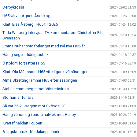
Derbykross!
2024-02-02 21:33
H65 värvar Agnes Åseskog
2024-01-26 09:00
Klart: Elsa Åsberg i H65 till 2026
2024-01-24 16:02
Tilda Winberg intervjuar TV-kommentatorn Christoffer Pihl
2024-01-18 18:14
Svensson
Emma Nuhanovic förlänger med två nya H65-år
2024-01-18 15:00
Härlig seger - härlig publik
2024-01-18 00:37
Östblom fortsätter i H65
2024-01-16 22:19
Klart: Ola Månsson i H65 ytterligare två säsonger
2024-01-09 15:09
Alma Skretting lämnar H65 efter säsongen
2024-01-03 05:31
Stabil hemmaseger mot VästeråsIrsta
2023-12-30 16:29
Storhamar för bra
2023-11-19 21:31
Så var 25-21-segern mot Skövde HF
2023-11-09 21:03
Härlig vändning i andra halvlek mot Hallby
2023-10-26 00:19
Kvartsfinalklart i cupen
2023-10-08 01:04
A-lagskontrakt för Jalang Linnér
2023-10-01 18:10