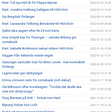
Klart: Två nya H65-år för Filippa Nyman
2022-02-24 13:36
Klart: Josefine Hultberg Dahlgren till H65 Höör
2022-02-15 19:00
Gry Bergdahl förlänger
2022-02-14 18:00
Klart: Cassandra Tollbring återvänder till H65 Höör
2022-02-09 20:08
Sjätte raka segern efter 36-24 mot Kärra
2022-02-05 18:10
Irma Schjött klar för Thüringer – Jannike Wiberg gör
2022-01-27 12:00
comeback
Klart: Isabelle Andersson satsar vidare i H65 Höör
2022-01-26 12:00
Väggen från Vetlanda visade vägen
2022-01-22 17:37
Säsongen sannolikt över för Binto Linnér - men kontraktet
2022-01-20 18:12
förlängs
Lagmoralen gav derbyseger
2022-01-19 21:32
Emma Jönsson redo för comeback (och debut)
2022-01-17 19:38
Ola Månsson efter moralsegern: "Trodde det skulle ske
2021-12-30 22:00
över min döda kropp"
Tung återstart på SHE – förlust mot Heid
2021-12-26 17:54
Blytung förlust mot LUGI
2021-11-10 21:25
Stabil arbetsseger mot VästeråsIrsta