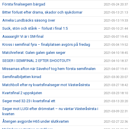
Första finalsegern bärgad
2021-05-24 20:37
Bitter förlust efter drama, skador och sjukdomar
2021-05-13 21:13
Amelia Lundbäcks säsong över
2021-05-13 19:33
Suck, stön och stånk – förlust i final 1:5
2021-05-10 21:44
Aaaaargh! Vi är i SM-final
2021-05-07 19:45
Kross i semifinal fyra – finalplatsen avgörs på fredag
2021-05-04 19:52
Matchreferat: Galen galen galen seger
2021-04-10 18:45
SEGER I SEMIFINAL 2 EFTER SHOOTOUT!!
2021-04-10 18:37
Missarnas afton när Sävehof tog hem första semifinalen
2021-04-07 19:41
Semifinalbiljetten kirrad
2021-03-30 20:07
Matchboll efter ny kvartsfinalseger mot VästeråsIrsta
2021-03-27 18:42
Kvartsfinal 2 uppskjuten
2021-03-23 18:10
Seger med 32-23 i kvartsfinal ett
2021-03-13 20:20
Seger mot LUGI efter drömstart – nu väntar VästeråsIrsta i
2021-03-09 22:31
kvarten
Återigen avgjorde H65 under slutkvarten
2021-02-27 22:36