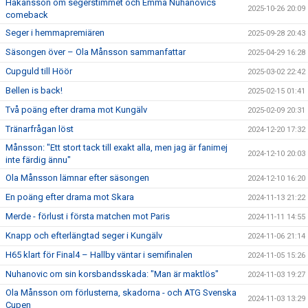
Håkansson om segerstimmet och Emma Nuhanovics
2025-10-26 20:09
comeback
Seger i hemmapremiären
2025-09-28 20:43
Säsongen över – Ola Månsson sammanfattar
2025-04-29 16:28
Cupguld till Höör
2025-03-02 22:42
Bellen is back!
2025-02-15 01:41
Två poäng efter drama mot Kungälv
2025-02-09 20:31
Tränarfrågan löst
2024-12-20 17:32
Månsson: "Ett stort tack till exakt alla, men jag är fanimej
2024-12-10 20:03
inte färdig ännu"
Ola Månsson lämnar efter säsongen
2024-12-10 16:20
En poäng efter drama mot Skara
2024-11-13 21:22
Merde - förlust i första matchen mot Paris
2024-11-11 14:55
Knapp och efterlängtad seger i Kungälv
2024-11-06 21:14
H65 klart för Final4 – Hallby väntar i semifinalen
2024-11-05 15:26
Nuhanovic om sin korsbandsskada: "Man är maktlös"
2024-11-03 19:27
Ola Månsson om förlusterna, skadorna - och ATG Svenska
2024-11-03 13:29
Cupen