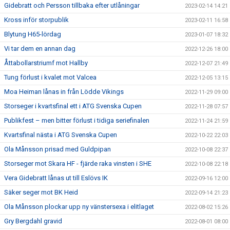
Gidebratt och Persson tillbaka efter utlåningar
2023-02-14 14:21
Kross inför storpublik
2023-02-11 16:58
Blytung H65-lördag
2023-01-07 18:32
Vi tar dem en annan dag
2022-12-26 18:00
Åttabollarstriumf mot Hallby
2022-12-07 21:49
Tung förlust i kvalet mot Valcea
2022-12-05 13:15
Moa Heiman lånas in från Lödde Vikings
2022-11-29 09:00
Storseger i kvartsfinal ett i ATG Svenska Cupen
2022-11-28 07:57
Publikfest – men bitter förlust i tidiga seriefinalen
2022-11-24 21:59
Kvartsfinal nästa i ATG Svenska Cupen
2022-10-22 22:03
Ola Månsson prisad med Guldpipan
2022-10-08 22:37
Storseger mot Skara HF - fjärde raka vinsten i SHE
2022-10-08 22:18
Vera Gidebratt lånas ut till Eslövs IK
2022-09-16 12:00
Säker seger mot BK Heid
2022-09-14 21:23
Ola Månsson plockar upp ny vänstersexa i elitlaget
2022-08-02 15:26
Gry Bergdahl gravid
2022-08-01 08:00