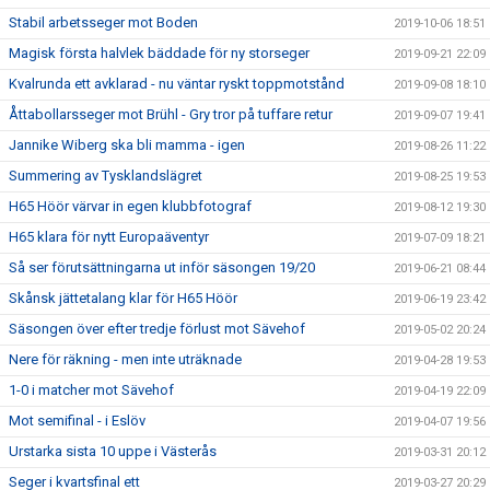
Stabil arbetsseger mot Boden
2019-10-06 18:51
Magisk första halvlek bäddade för ny storseger
2019-09-21 22:09
Kvalrunda ett avklarad - nu väntar ryskt toppmotstånd
2019-09-08 18:10
Åttabollarsseger mot Brühl - Gry tror på tuffare retur
2019-09-07 19:41
Jannike Wiberg ska bli mamma - igen
2019-08-26 11:22
Summering av Tysklandslägret
2019-08-25 19:53
H65 Höör värvar in egen klubbfotograf
2019-08-12 19:30
H65 klara för nytt Europaäventyr
2019-07-09 18:21
Så ser förutsättningarna ut inför säsongen 19/20
2019-06-21 08:44
Skånsk jättetalang klar för H65 Höör
2019-06-19 23:42
Säsongen över efter tredje förlust mot Sävehof
2019-05-02 20:24
Nere för räkning - men inte uträknade
2019-04-28 19:53
1-0 i matcher mot Sävehof
2019-04-19 22:09
Mot semifinal - i Eslöv
2019-04-07 19:56
Urstarka sista 10 uppe i Västerås
2019-03-31 20:12
Seger i kvartsfinal ett
2019-03-27 20:29