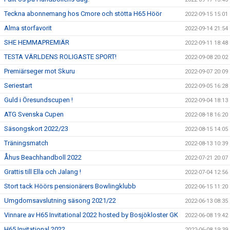
Teckna abonnemang hos Cmore och stötta H65 Höör
2022-09-15 15:01
Alma storfavorit
2022-09-14 21:54
SHE HEMMAPREMIÄR
2022-09-11 18:48
TESTA VÄRLDENS ROLIGASTE SPORT!
2022-09-08 20:02
Premiärseger mot Skuru
2022-09-07 20:09
Seriestart
2022-09-05 16:28
Guld i Öresundscupen !
2022-09-04 18:13
ATG Svenska Cupen
2022-08-18 16:20
Säsongskort 2022/23
2022-08-15 14:05
Träningsmatch
2022-08-13 10:39
Åhus Beachhandboll 2022
2022-07-21 20:07
Grattis till Ella och Jalang !
2022-07-04 12:56
Stort tack Höörs pensionärers Bowlingklubb
2022-06-15 11:20
Umgdomsavslutning säsong 2021/22
2022-06-13 08:35
Vinnare av H65 Invitational 2022 hosted by Bosjökloster GK
2022-06-08 19:42
H65 Invitational 2022
2022-06-08 19:39