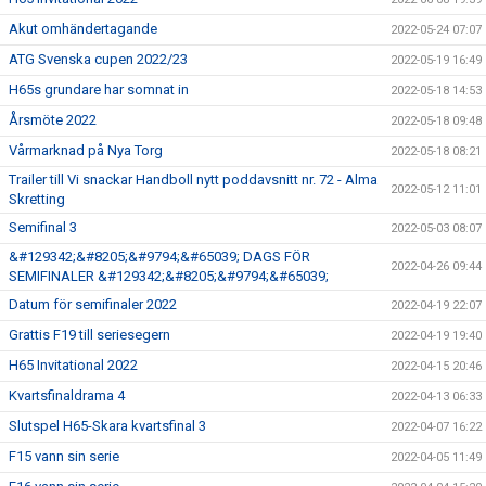
Akut omhändertagande
2022-05-24 07:07
ATG Svenska cupen 2022/23
2022-05-19 16:49
H65s grundare har somnat in
2022-05-18 14:53
Årsmöte 2022
2022-05-18 09:48
Vårmarknad på Nya Torg
2022-05-18 08:21
Trailer till Vi snackar Handboll nytt poddavsnitt nr. 72 - Alma
2022-05-12 11:01
Skretting
Semifinal 3
2022-05-03 08:07
&#129342;&#8205;&#9794;&#65039; DAGS FÖR
2022-04-26 09:44
SEMIFINALER &#129342;&#8205;&#9794;&#65039;
Datum för semifinaler 2022
2022-04-19 22:07
Grattis F19 till seriesegern
2022-04-19 19:40
H65 Invitational 2022
2022-04-15 20:46
Kvartsfinaldrama 4
2022-04-13 06:33
Slutspel H65-Skara kvartsfinal 3
2022-04-07 16:22
F15 vann sin serie
2022-04-05 11:49