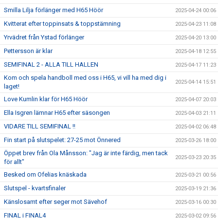
Smilla Lilja förlänger med H65 Höör
2025-04-24 00:06
Kvitterat efter toppinsats & toppstämning
2025-04-23 11:08
Yrvädret från Ystad förlänger
2025-04-20 13:00
Pettersson är klar
2025-04-18 12:55
SEMIFINAL 2 - ALLA TILL HALLEN
2025-04-17 11:23
Kom och spela handboll med oss i H65, vi vill ha med dig i
2025-04-14 15:51
laget!
Love Kumlin klar för H65 Höör
2025-04-07 20:03
Ella Isgren lämnar H65 efter säsongen
2025-04-03 21:11
VIDARE TILL SEMIFINAL !!
2025-04-02 06:48
Fin start på slutspelet: 27-25 mot Önnered
2025-03-26 18:00
Öppet brev från Ola Månsson: "Jag är inte färdig, men tack
2025-03-23 20:35
för allt"
Besked om Ofelias knäskada
2025-03-21 00:56
Slutspel - kvartsfinaler
2025-03-19 21:36
Känslosamt efter seger mot Sävehof
2025-03-16 00:30
FINAL i FINAL4
2025-03-02 09:56