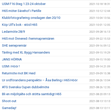
USM F16 Steg 1 23-24 oktober
2021-10-18 18:31
H65 möter Sävehof i Partille
2021-10-12 12:44
Klubbfotografering onsdagen den 20/10
2021-10-04 13:56
Köp Ulf’s bok - stöd H65
2021-10-01 12:05
Ledarmöte 28/9
2021-09-28 16:13
H65 mot Önnered i hemmapremiären
2021-09-22 15:53
SHE seriepremiär
2021-09-16 09:12
Tävling med XL Bygg Hansanders
2021-09-15 19:29
JANS HÖRNA
2021-09-15 19:00
USM i Höör !
2021-09-14 21:09
Returmöte mot BK Heid
2021-09-09 15:38
Ur ordförandens perspektiv – Åsa Berling i H65 Höör
2021-08-26 13:04
ATG Svenska Cupen dubbelmöte
2021-08-26 12:35
Bli en miljöhjälte och stötta samtidigt H65
2021-08-20 09:13
Shoot-out
2021-08-13 13:13
Gameday!
2021-08-13 13:11