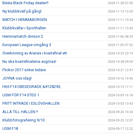
Bästa Black Friday dealen!!
2024-11-28 07:00
Ny klubbkväll på gång!
2024-11-19 12:03
MATCH I HEMMABORGEN
2024-11-11 19:54
Klubbkvällar i Sporthallen
2024-11-11 13:40
Hemmamatch divison 2
2024-11-06 08:33
European League omgång 3
2024-11-05 07:02
Överkörning av Aranäs i kvartsfinal ett
2024-10-29 23:14
Nu ska kvartsfinalerna avgöras!
2024-10-28 09:09
Flickor 2017 söker ledare
2024-10-21 12:47
JOYNA oss idag!
2024-10-16 14:46
H65 F14 OBESEGRADE &#128293;
2024-10-13 17:11
USM FÖR F14 STEG 1
2024-10-09 16:18
FRITT INTRÄDE I ESLÖVSHALLEN
2024-10-03 13:43
ALLA TILL HALLEN !!
2024-09-26 14:54
Klubbfotografering 9/10
2024-09-25 12:07
USM F18
2024-09-17 12:22