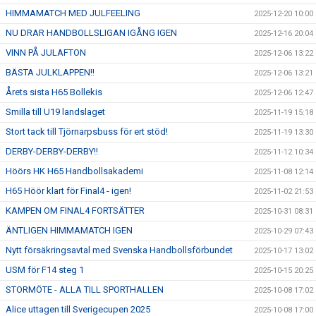
HIMMAMATCH MED JULFEELING
2025-12-20 10:00
NU DRAR HANDBOLLSLIGAN IGÅNG IGEN
2025-12-16 20:04
VINN PÅ JULAFTON
2025-12-06 13:22
BÄSTA JULKLAPPEN!!
2025-12-06 13:21
Årets sista H65 Bollekis
2025-12-06 12:47
Smilla till U19 landslaget
2025-11-19 15:18
Stort tack till Tjörnarpsbuss för ert stöd!
2025-11-19 13:30
DERBY-DERBY-DERBY!!
2025-11-12 10:34
Höörs HK H65 Handbollsakademi
2025-11-08 12:14
H65 Höör klart för Final4 - igen!
2025-11-02 21:53
KAMPEN OM FINAL4 FORTSÄTTER
2025-10-31 08:31
ÄNTLIGEN HIMMAMATCH IGEN
2025-10-29 07:43
Nytt försäkringsavtal med Svenska Handbollsförbundet
2025-10-17 13:02
USM för F14 steg 1
2025-10-15 20:25
STORMÖTE - ALLA TILL SPORTHALLEN
2025-10-08 17:02
Alice uttagen till Sverigecupen 2025
2025-10-08 17:00