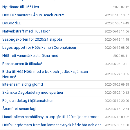
Ny tränare till H65 Herr
2020-07-12
H65 F07 mästare i Åhus Beach 2020!!
2020-07-10 10:37
DoGoodEL
2020-07-03 14:43
Nätverksträff med H65 Höör
2020-06-18 11:06
Säsongskorten för 2020/21 släppta
2020-06-16 11:48
Lägesrapport för H65s kamp i Coronakrisen
2020-06-12 08:00
H65 - ett varumärke att räkna med
2020-06-11
Raskakorven är tillbaka!
2020-06-03 10:21
Bidra till H65 Höör med e-bok och ljudbokstjänsten
2020-05-27 13:55
Nextory!
Inte ensam aldrig glömd
2020-05-26 09:35
Skånska Dagbladet ny mediepartner
2020-05-22 10:13
Följ och deltag i hjältematchen
2020-05-19 20:00
Årsmötet senarelagt
2020-05-13 12:34
Handbollens samhällsnytta uppgår till 120 miljoner kronor
2020-05-13 09:02
H65’s ungdomars framfart lämnar avtryck både här och där!
2020-05-05 11:00