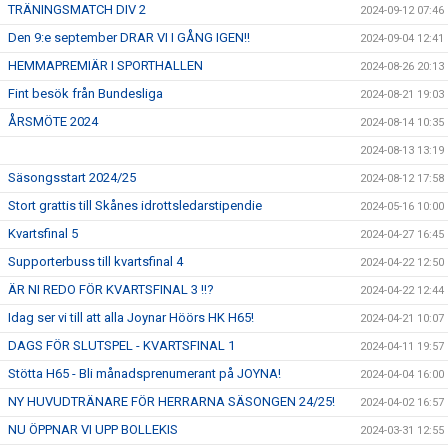
TRÄNINGSMATCH DIV 2
2024-09-12 07:46
Den 9:e september DRAR VI I GÅNG IGEN!!
2024-09-04 12:41
HEMMAPREMIÄR I SPORTHALLEN
2024-08-26 20:13
Fint besök från Bundesliga
2024-08-21 19:03
ÅRSMÖTE 2024
2024-08-14 10:35
2024-08-13 13:19
Säsongsstart 2024/25
2024-08-12 17:58
Stort grattis till Skånes idrottsledarstipendie
2024-05-16 10:00
Kvartsfinal 5
2024-04-27 16:45
Supporterbuss till kvartsfinal 4
2024-04-22 12:50
ÄR NI REDO FÖR KVARTSFINAL 3 !!?
2024-04-22 12:44
Idag ser vi till att alla Joynar Höörs HK H65!
2024-04-21 10:07
DAGS FÖR SLUTSPEL - KVARTSFINAL 1
2024-04-11 19:57
Stötta H65 - Bli månadsprenumerant på JOYNA!
2024-04-04 16:00
NY HUVUDTRÄNARE FÖR HERRARNA SÄSONGEN 24/25!
2024-04-02 16:57
NU ÖPPNAR VI UPP BOLLEKIS
2024-03-31 12:55