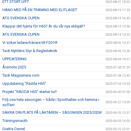
ETT STORT LYFT
2025-08-21 18:05
HÄNG MED PÅ EN TRÄNING MED ELITLAGET
2025-08-19 17:23
ATG SVENSKA CUPEN
2025-08-19 16:45
Klappar ditt hjärta för H65? Är du vår nya eldsjäl!?
2025-08-15 13:30
ATG SVENSKA CUPEN
2025-08-13 13:32
Vi söker ledare/tränare till F2019!
2025-08-05 13:37
Tack Nyhléns Styr & Reglerteknik
2025-08-05 13:26
UPPDATERING
2025-08-04 10:57
Årsmöte 2025
2025-07-28 21:29
Tack Magasinera.com
2025-07-28 12:40
Uppdatering "Rädda H65"
2025-07-24 19:53
Projekt ”RÄDDA H65” startar nu!!
2025-06-30 07:00
Följ oss hela säsongen – både i Sporthallen och hemma i
2025-06-27 13:09
soffan!
SÄKRA DIN PLATS PÅ LÄKTAREN – SÄSONGEN 2025/2026!
2025-06-25 12:37
Träningsmacth
2025-06-03 14:03
Grattis Daniel
2025-05-16 22:01