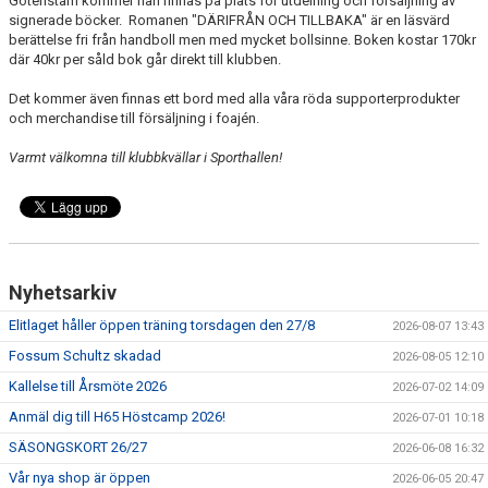
Gotenstam kommer han finnas på plats för utdelning och försäljning av
signerade böcker. Romanen "DÄRIFRÅN OCH TILLBAKA" är en läsvärd
MEDLEMSAVGIFTER 2026/2027
berättelse fri från handboll men med mycket bollsinne. Boken kostar 170kr
där 40kr per såld bok går direkt till klubben.
USM
Det kommer även finnas ett bord med alla våra röda supporterprodukter
och merchandise till försäljning i foajén.
HANDBOLLSAKADEMIN
Varmt välkomna till klubbkvällar i Sporthallen!
JL FYSIOCENTER
IDROTTSFÖRSÄKRINGAR
Nyhetsarkiv
Elitlaget håller öppen träning torsdagen den 27/8
2026-08-07 13:43
Fossum Schultz skadad
2026-08-05 12:10
Kallelse till Årsmöte 2026
2026-07-02 14:09
Anmäl dig till H65 Höstcamp 2026!
2026-07-01 10:18
SÄSONGSKORT 26/27
2026-06-08 16:32
Vår nya shop är öppen
2026-06-05 20:47