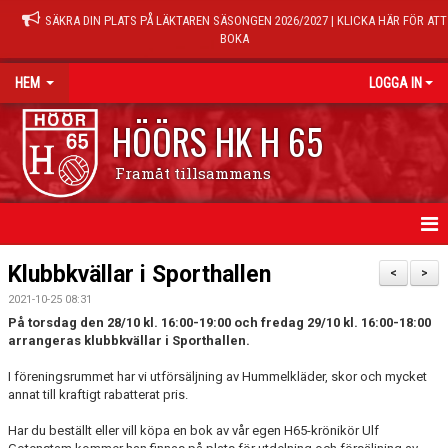
SÄKRA DIN PLATS PÅ LÄKTAREN SÄSONGEN 2026/2027 | KLICKA HÄR FÖR ATT
BOKA
HEM
LOGGA IN
HÖÖRS HK H 65
Framåt tillsammans
HEM
Klubbkvällar i Sporthallen
<
>
2021-10-25 08:31
NYHETER
På torsdag den 28/10 kl. 16:00-19:00 och fredag 29/10 kl. 16:00-18:00
arrangeras klubbkvällar i Sporthallen.
KALENDER
I föreningsrummet har vi utförsäljning av Hummelkläder, skor och mycket
MATCHER
annat till kraftigt rabatterat pris.
Har du beställt eller vill köpa en bok av vår egen H65-krönikör Ulf
TRÄNINGSTIDER