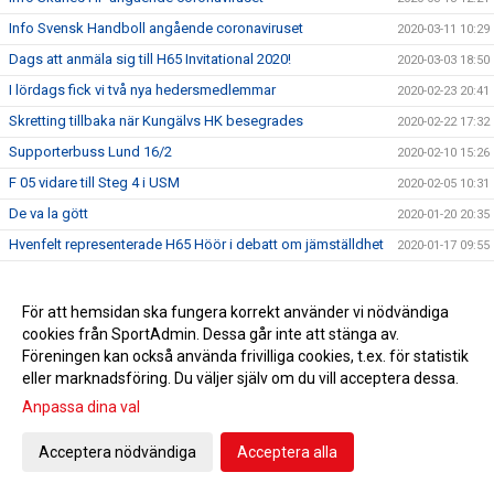
Info Svensk Handboll angående coronaviruset
2020-03-11 10:29
Dags att anmäla sig till H65 Invitational 2020!
2020-03-03 18:50
I lördags fick vi två nya hedersmedlemmar
2020-02-23 20:41
Skretting tillbaka när Kungälvs HK besegrades
2020-02-22 17:32
Supporterbuss Lund 16/2
2020-02-10 15:26
F 05 vidare till Steg 4 i USM
2020-02-05 10:31
De va la gött
2020-01-20 20:35
Hvenfelt representerade H65 Höör i debatt om jämställdhet
2020-01-17 09:55
Guld i Hallbybollen 2020
2020-01-08 09:26
En liten julhälsning &#127876;
2019-12-23 11:23
För att hemsidan ska fungera korrekt använder vi nödvändiga
cookies från SportAdmin. Dessa går inte att stänga av.
Bli H65 volontär
2019-12-12 11:34
Föreningen kan också använda frivilliga cookies, t.ex. för statistik
Nylansering - H65 Shoppen
2019-11-28 17:00
eller marknadsföring. Du väljer själv om du vill acceptera dessa.
Flickor A vidare till Steg 3 i USM
2019-11-25 09:51
Anpassa dina val
Radiointervju med tre tjejer från F 09
2019-11-13 11:16
Acceptera nödvändiga
Acceptera alla
Save the date!
2019-11-05 14:45
Grym Gry och pigg Pripp när Heid besegrades
2019-11-02 18:40