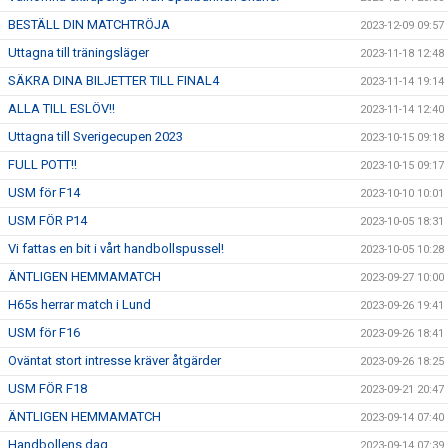
BESTÄLL DIN MATCHTRÖJA
2023-12-09 09:57
Uttagna till träningsläger
2023-11-18 12:48
SÄKRA DINA BILJETTER TILL FINAL4
2023-11-14 19:14
ALLA TILL ESLÖV!!
2023-11-14 12:40
Uttagna till Sverigecupen 2023
2023-10-15 09:18
FULL POTT!!
2023-10-15 09:17
USM för F14
2023-10-10 10:01
USM FÖR P14
2023-10-05 18:31
Vi fattas en bit i vårt handbollspussel!
2023-10-05 10:28
ÄNTLIGEN HEMMAMATCH
2023-09-27 10:00
H65s herrar match i Lund
2023-09-26 19:41
USM för F16
2023-09-26 18:41
Oväntat stort intresse kräver åtgärder
2023-09-26 18:25
USM FÖR F18
2023-09-21 20:47
ÄNTLIGEN HEMMAMATCH
2023-09-14 07:40
Handbollens dag
2023-09-14 07:39