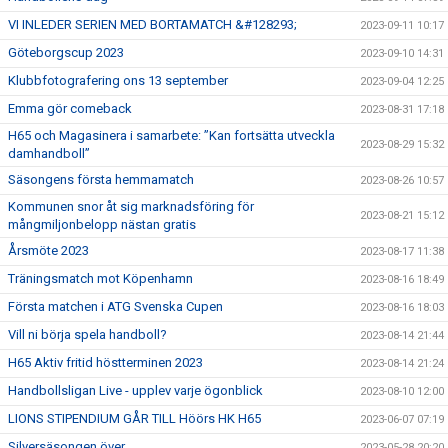
VI INLEDER SERIEN MED BORTAMATCH &#128293;
2023-09-11 10:17
Göteborgscup 2023
2023-09-10 14:31
Klubbfotografering ons 13 september
2023-09-04 12:25
Emma gör comeback
2023-08-31 17:18
H65 och Magasinera i samarbete: ”Kan fortsätta utveckla
2023-08-29 15:32
damhandboll”
Säsongens första hemmamatch
2023-08-26 10:57
Kommunen snor åt sig marknadsföring för
2023-08-21 15:12
mångmiljonbelopp nästan gratis
Årsmöte 2023
2023-08-17 11:38
Träningsmatch mot Köpenhamn
2023-08-16 18:49
Första matchen i ATG Svenska Cupen
2023-08-16 18:03
Vill ni börja spela handboll?
2023-08-14 21:44
H65 Aktiv fritid höstterminen 2023
2023-08-14 21:24
Handbollsligan Live - upplev varje ögonblick
2023-08-10 12:00
LIONS STIPENDIUM GÅR TILL Höörs HK H65
2023-06-07 07:19
Silversäsongen över
2023-05-28 20:20