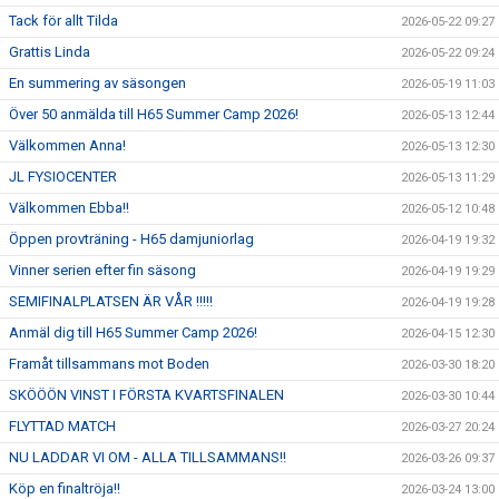
Tack för allt Tilda
2026-05-22 09:27
Grattis Linda
2026-05-22 09:24
En summering av säsongen
2026-05-19 11:03
Över 50 anmälda till H65 Summer Camp 2026!
2026-05-13 12:44
Välkommen Anna!
2026-05-13 12:30
JL FYSIOCENTER
2026-05-13 11:29
Välkommen Ebba!!
2026-05-12 10:48
Öppen provträning - H65 damjuniorlag
2026-04-19 19:32
Vinner serien efter fin säsong
2026-04-19 19:29
SEMIFINALPLATSEN ÄR VÅR !!!!!
2026-04-19 19:28
Anmäl dig till H65 Summer Camp 2026!
2026-04-15 12:30
Framåt tillsammans mot Boden
2026-03-30 18:20
SKÖÖÖN VINST I FÖRSTA KVARTSFINALEN
2026-03-30 10:44
FLYTTAD MATCH
2026-03-27 20:24
NU LADDAR VI OM - ALLA TILLSAMMANS!!
2026-03-26 09:37
Köp en finaltröja!!
2026-03-24 13:00