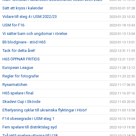
Sätt ett kryss i kalender
2023-02-01 07:28
Vidare till steg 4 i USM 2022/23
2023-01-23 10:32
USM för F16
2023-01-18 10:43
Vi sätter barn och ungdomar i rörelse
2023-01-13 13:04
Bli blodgivare - stöd H65
2023-01-13 13:01
Tack för detta året!
2022-12-31 11:59
H65 ÖPPNAR FRITIDS
2022-12-21 13:01
European League
2022-11-28 12:12
Regler för fotografer
2022-11-23 22:35
Rysarmatchen
2022-11-17 06:59
H65 spelare i final
2022-11-16 07:16
Skadevi Cup i Skövde
2022-11-03 20:05
Efterlysning cyklar till ukrainska flyktingar i Höör!
2022-11-03 13:58
F14 obesegrade i USM steg 1
2022-10-15 19:04
Fem spelare till distriktslag syd
2022-10-13 19:30
Två H65 spelare uttagna till U18
2022-10-13 18:39