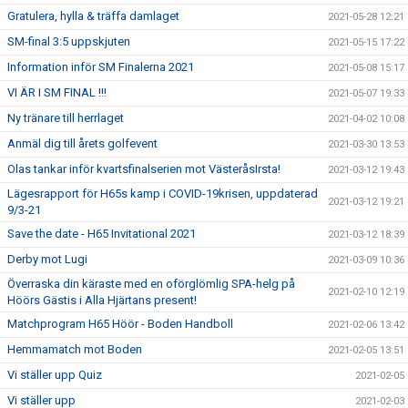
Gratulera, hylla & träffa damlaget
2021-05-28 12:21
SM-final 3:5 uppskjuten
2021-05-15 17:22
Information inför SM Finalerna 2021
2021-05-08 15:17
VI ÄR I SM FINAL !!!
2021-05-07 19:33
Ny tränare till herrlaget
2021-04-02 10:08
Anmäl dig till årets golfevent
2021-03-30 13:53
Olas tankar inför kvartsfinalserien mot VästeråsIrsta!
2021-03-12 19:43
Lägesrapport för H65s kamp i COVID-19krisen, uppdaterad
2021-03-12 19:21
9/3-21
Save the date - H65 Invitational 2021
2021-03-12 18:39
Derby mot Lugi
2021-03-09 10:36
Överraska din käraste med en oförglömlig SPA-helg på
2021-02-10 12:19
Höörs Gästis i Alla Hjärtans present!
Matchprogram H65 Höör - Boden Handboll
2021-02-06 13:42
Hemmamatch mot Boden
2021-02-05 13:51
Vi ställer upp Quiz
2021-02-05
Vi ställer upp
2021-02-03