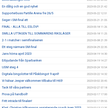
En dålig och en god nyhet
2023-05-23 21:42
Supporterbuss Partille Arena fre 26/5
2023-05-22 12:51
Seger i SM-final ett
2023-05-21 21:05
FINAL - ALLA TILL ESLÖV!!
2023-05-18 11:26
SMILLA UTTAGEN TILL SOMMARENS RIKSLÄGER
2023-05-18 11:25
2-1 i matcher i semifinalserien
2023-05-08 21:39
Ett steg närmare SM-final
2023-04-29 22:35
Jans hörna april 2023
2023-04-19 14:30
Erbjudande från Sparbanken
2023-04-19 14:27
USM steg 4
2023-03-24 10:54
Digitala bingolotter till Påskbingot 9 april!
2023-03-22 14:32
Vi hälsar Jesper välkommen tillbaka till H65!
2023-03-02 20:45
Tack till våra partners
2023-02-27 07:18
Prova på handboll!
2023-02-17 17:00
Fritt inträde till finalen!
2023-02-17 09:55
Klart: Christian Håkansson assisterande coach även 2023
2023-02-13 12:35