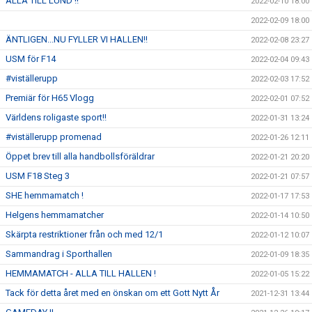
ALLA TILL LUND !!
2022-02-10 18:00
2022-02-09 18:00
ÄNTLIGEN...NU FYLLER VI HALLEN!!
2022-02-08 23:27
USM för F14
2022-02-04 09:43
#viställerupp
2022-02-03 17:52
Premiär för H65 Vlogg
2022-02-01 07:52
Världens roligaste sport!!
2022-01-31 13:24
#viställerupp promenad
2022-01-26 12:11
Öppet brev till alla handbollsföräldrar
2022-01-21 20:20
USM F18 Steg 3
2022-01-21 07:57
SHE hemmamatch !
2022-01-17 17:53
Helgens hemmamatcher
2022-01-14 10:50
Skärpta restriktioner från och med 12/1
2022-01-12 10:07
Sammandrag i Sporthallen
2022-01-09 18:35
HEMMAMATCH - ALLA TILL HALLEN !
2022-01-05 15:22
Tack för detta året med en önskan om ett Gott Nytt År
2021-12-31 13:44