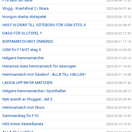
F16 vann sin serie
2022-04-04 15:20
Vlogg - Kvartsfinal 2 i Skara
2022-04-04 07:46
Imorgon startar slutspelet
2022-03-26 10:10
H65 F16 DRAR TILL GÖTEBORG FÖR USM STEG 4
2022-03-23 08:37
DAGS FÖR SLUTSPEL !!
2022-03-22 12:35
BORTAMATCH MOT ÖNNERED
2022-03-17 11:14
USM för F14/07 steg 4
2022-03-15 00:03
Helgens hemmamatcher
2022-03-12 09:14
Herrarnas sista hemmamatch för säsongen
2022-03-11 14:42
Hemmamatch mot Sävehof - ALLA TILL HALLEN !
2022-03-11 14:38
LADDA UPP INFÖR MATCHEN
2022-03-08 07:36
Helgens hemmamatcher i Sporthallen
2022-03-04 08:12
Nytt avsnitt av Vloggen...del 3
2022-02-23 09:49
Hemmamatch mot Skuru
2022-02-23 09:43
Sammandrag för F10
2022-02-20 14:49
H65 möter Västeråsirsta
2022-02-19 10:42