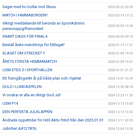
Seger med tio bollar mot Skuru
2025-02-22 20:35
MATCH I HIMMABORGEN!!
2025-02-19 13:12
Viktigt meddelande till berörda av SportAdmins
2025-02-05 13:34
personuppgiftsincident
SNART DAGS FÖR FINAL4
2025-02-03 09:19
Beställ årets matchtröja för Elitlaget!
2025-01-13 17:57
SLAGET OM STRECKET !!
2025-01-09 19:53
ÅRETS FÖRSTA HEMMAMATCH
2025-01-09 19:51
USM STEG 3 I SPORTHALLEN
2025-01-01 21:27
Ett framgångsrikt år på både plan och i hjärtat
2024-12-31 10:59
GULD I LUNDASPELEN
2024-12-30 08:18
Vi önskar er alla en riktigt God Jul!
2024-12-23 11:35
USM P14
2024-12-13 15:03
DEN PERFEKTA JULKLAPPEN
2024-12-13 15:02
Ändrade öppettider för H65 Aktiv fritid från den 2025.01.01
2024-12-11 20:33
Jullotteri &#127876;
2024-12-04 13:24