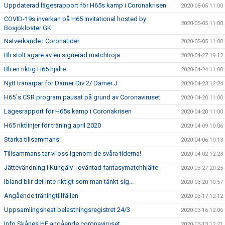
Uppdaterad lägesrapport för H65s kamp i Coronakrisen
2020-05-05 11:00
COVID-19s inverkan på H65 Invitational hosted by
2020-05-05 11:00
Bosjökloster GK
Nätverkande i Coronatider
2020-05-05 11:00
Bli stolt ägare av en signerad matchtröja
2020-04-27 19:12
Bli en riktig H65 hjälte
2020-04-24 11:00
Nytt tränarpar för Damer Div 2/ Damer J
2020-04-23 12:24
H65´s CSR program pausat på grund av Coronaviruset
2020-04-20 11:00
Lägesrapport för H65s kamp i Coronakrisen
2020-04-20 11:00
H65 riktlinjer för träning april 2020
2020-04-09 10:06
Starka tillsammans!
2020-04-06 10:13
Tillsammans tar vi oss igenom de svåra tiderna!
2020-04-02 12:23
Jättevändning i Kungälv - oväntad fantasymatchhjälte
2020-03-27 20:25
Ibland blir det inte riktigt som man tänkt sig...
2020-03-20 10:57
Angående träningtillfällen
2020-03-17 12:12
Uppsamlingsheat belastningsregistret 24/3
2020-03-16 12:06
Info Skånes HF angående coronaviruset
2020-03-13 12:21