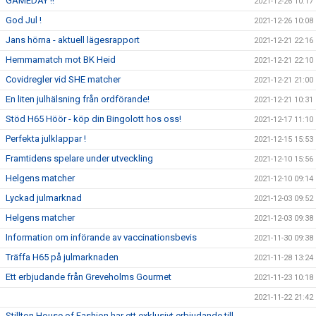
GAMEDAY !!
2021-12-26 10:17
God Jul !
2021-12-26 10:08
Jans hörna - aktuell lägesrapport
2021-12-21 22:16
Hemmamatch mot BK Heid
2021-12-21 22:10
Covidregler vid SHE matcher
2021-12-21 21:00
En liten julhälsning från ordförande!
2021-12-21 10:31
Stöd H65 Höör - köp din Bingolott hos oss!
2021-12-17 11:10
Perfekta julklappar !
2021-12-15 15:53
Framtidens spelare under utveckling
2021-12-10 15:56
Helgens matcher
2021-12-10 09:14
Lyckad julmarknad
2021-12-03 09:52
Helgens matcher
2021-12-03 09:38
Information om införande av vaccinationsbevis
2021-11-30 09:38
Träffa H65 på julmarknaden
2021-11-28 13:24
Ett erbjudande från Greveholms Gourmet
2021-11-23 10:18
2021-11-22 21:42
Stillton House of Fashion har ett exklusivt erbjudande till