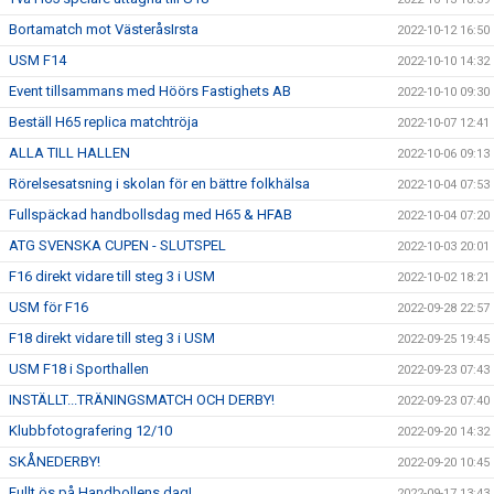
Bortamatch mot VästeråsIrsta
2022-10-12 16:50
USM F14
2022-10-10 14:32
Event tillsammans med Höörs Fastighets AB
2022-10-10 09:30
Beställ H65 replica matchtröja
2022-10-07 12:41
ALLA TILL HALLEN
2022-10-06 09:13
Rörelsesatsning i skolan för en bättre folkhälsa
2022-10-04 07:53
Fullspäckad handbollsdag med H65 & HFAB
2022-10-04 07:20
ATG SVENSKA CUPEN - SLUTSPEL
2022-10-03 20:01
F16 direkt vidare till steg 3 i USM
2022-10-02 18:21
USM för F16
2022-09-28 22:57
F18 direkt vidare till steg 3 i USM
2022-09-25 19:45
USM F18 i Sporthallen
2022-09-23 07:43
INSTÄLLT...TRÄNINGSMATCH OCH DERBY!
2022-09-23 07:40
Klubbfotografering 12/10
2022-09-20 14:32
SKÅNEDERBY!
2022-09-20 10:45
Fullt ös på Handbollens dag!
2022-09-17 13:43