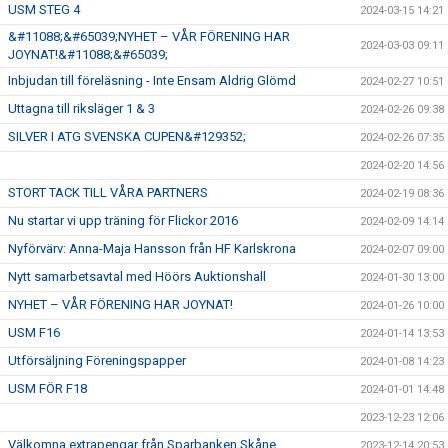
USM STEG 4
2024-03-15 14:21
&#11088;&#65039;NYHET – VÅR FÖRENING HAR
2024-03-03 09:11
JOYNAT!&#11088;&#65039;
Inbjudan till föreläsning - Inte Ensam Aldrig Glömd
2024-02-27 10:51
Uttagna till riksläger 1 & 3
2024-02-26 09:38
SILVER I ATG SVENSKA CUPEN&#129352;
2024-02-26 07:35
2024-02-20 14:56
STORT TACK TILL VÅRA PARTNERS
2024-02-19 08:36
Nu startar vi upp träning för Flickor 2016
2024-02-09 14:14
Nyförvärv: Anna-Maja Hansson från HF Karlskrona
2024-02-07 09:00
Nytt samarbetsavtal med Höörs Auktionshall
2024-01-30 13:00
NYHET – VÅR FÖRENING HAR JOYNAT!
2024-01-26 10:00
USM F16
2024-01-14 13:53
Utförsäljning Föreningspapper
2024-01-08 14:23
USM FÖR F18
2024-01-01 14:48
2023-12-23 12:06
Välkomna extrapengar från Sparbanken Skåne.
2023-12-14 20:53