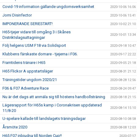
Covid-19 information gällande ungdomsverksamhet
2020-10-06 16:06
Jomi Disinfector
2020-10-06 15:41
IMPONERANDE SERIESTART!
2020-10-02 21:10
H65-tjejer vidare till omgång 3 i Skånes
2020-10-01 13:34
Distriktslagsuttagningar
Följ helgens USM F18 via Solidsport
2020-09-18 10:47
Klubbens färskaste domare - tjejerna i F06.
2020-09-17 22:22
Framtidens tränare i H65
2020-09-05 21:18
H65 Flickor A uppstartsläger
2020-08-31 21:12
Träningstider ungdom 2020/21
2020-08-28 12:56
F06 & F07 Adventure Race
2020-08-24 09:47
Nu är det dags att anmäla sig till höstens handbollsträning
2020-08-18 21:15
Lägesrapport för H65s kamp i Coronakrisen uppdaterad
2020-08-14 15:10
11/8-20
U-spelare kallade till landslagets träningsdagar
2020-08-10 08:58
Årsmöte 2020
2020-08-08 12:03
H65 F07 inbjudna till Norden Cup!!
2020-07-17