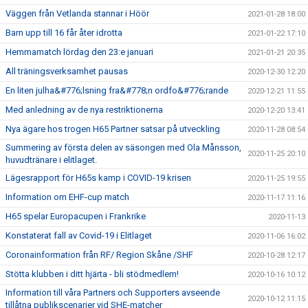
Väggen från Vetlanda stannar i Höör
2021-01-28 18:00
Barn upp till 16 får åter idrotta
2021-01-22 17:10
Hemmamatch lördag den 23:e januari
2021-01-21 20:35
All träningsverksamhet pausas
2020-12-30 12:20
En liten julha&#776;lsning fra&#778;n ordfo&#776;rande
2020-12-21 11:55
Med anledning av de nya restriktionerna
2020-12-20 13:41
Nya ägare hos trogen H65 Partner satsar på utveckling
2020-11-28 08:54
Summering av första delen av säsongen med Ola Månsson,
2020-11-25 20:10
huvudtränare i elitlaget.
Lägesrapport för H65s kamp i COVID-19 krisen
2020-11-25 19:55
Information om EHF-cup match
2020-11-17 11:16
H65 spelar Europacupen i Frankrike
2020-11-13
Konstaterat fall av Covid-19 i Elitlaget
2020-11-06 16:02
Coronainformation från RF/ Region Skåne /SHF
2020-10-28 12:17
Stötta klubben i ditt hjärta - bli stödmedlem!
2020-10-16 10:12
Information till våra Partners och Supporters avseende
2020-10-12 11:15
tillåtna publikscenarier vid SHE-matcher