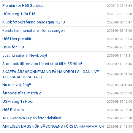
Premiär för H65 Gordies
2025-10-02 15:34
USM steg 1 för F16
2025-10-02 15:28
Klubbfotografering onsdagen 15/10
2025-09-30 16:47
Första himmamatchen för säsongen
2025-09-25 15:06
H65 Herr premiär
2025-09-25 15:04
USM för F18
2025-09-25 13:39
Just nu säljer vi Newbody!
2025-09-11 15:31
Stort tack till revizion för ert stöd till H 65 Höör!
2025-09-11 14:45
SKAFFA ÅRSABONNEMANG PÅ HANDBOLLSLIGAN LIVE
2025-09-08 11:14
TILL RABATTERAT PRIS
Nu drar vi igång!!
2025-09-04 06:44
Åttondelsfinal match 2
2025-09-03 16:39
USM steg 1 i Höör
2025-08-29 12:04
H65 Bollekis
2025-08-25 18:10
ATG Svenska Cupen åttondelsfinal
2025-08-25 15:18
ÄNTLIGEN DAGS FÖR SÄSONGENS FÖRSTA HIMMAMATCH
2025-08-21 18:09