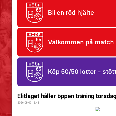
Bli en röd hjälte
Välkommen på match
Köp 50/50 lotter - stö
Elitlaget håller öppen träning torsd
2026-08-07 13:43