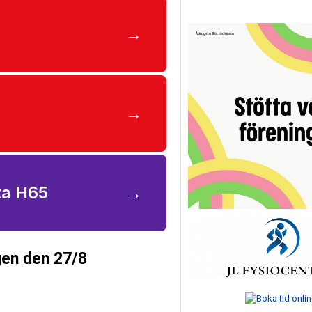
→
→
tta H65
→
agen den 27/8