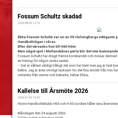
Fossum Schultz skadad
2026-08-05 12:10
Ebba Fossom Schultz var en av OV Helsingborgs viktigaste pjä
Handbollsligan i våras.
Efter det värvades hon till H65 Höör.
Men något spel i Mellanskånes pärla blir det inte kommande
Fossum Schultz har dragit främre korsbandet och missar därmed
en träning för någon vecka sedan.
– Det är såklart väldigt tråkigt det som har hänt men jag är fast b
bättre. Jag är även otroligt tacksam för det fina stödet från min fa
omtanke från vänner och bekanta, hälsar Ebba,
Kallelse till Årsmöte 2026
2026-07-02 14:09
Höörs Handbollsklubb H65 och H 65 Gordies håller sina årsmöten
Måndagen den 24 augusti 2026
Tid för mötet är klockan 19.00