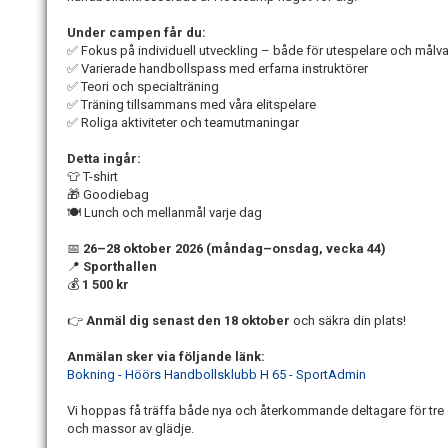
Under campen får du:
✅
Fokus på individuell utveckling – både för utespelare och målva
✅
Varierade handbollspass med erfarna instrukt
ö
rer
✅
Teori och specialtr
ä
ning
✅
Tr
ä
ning tillsammans med v
å
ra elitspelare
✅
Roliga aktiviteter och teamutmaningar
Detta ingår:
👕
T-shirt
🎁
Goodiebag
🍽️
Lunch och mellanmål varje dag
📅
26–28 oktober 2026 (måndag–onsdag, vecka 44)
📍
Sporthallen
💰
1 500 kr
👉
Anmäl dig senast den 18 oktober
och säkra din plats!
Anmälan sker via följande länk:
Bokning - Höörs Handbollsklubb H 65 - SportAdmin
Vi hoppas få träffa både nya och återkommande deltagare för tre 
och massor av glädje.