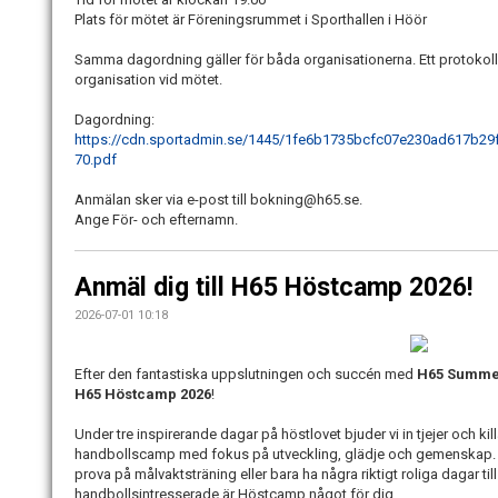
Plats för mötet är Föreningsrummet i Sporthallen i Höör
Samma dagordning gäller för båda organisationerna. Ett protokoll
organisation vid mötet.
Dagordning:
https://cdn.sportadmin.se/1445/1fe6b1735bcfc07e230ad617b2
70.pdf
Anmälan sker via e-post till bokning@h65.se.
Ange För- och efternamn.
Anmäl dig till H65 Höstcamp 2026!
2026-07-01 10:18
Efter den fantastiska uppslutningen och succén med
H65 Summe
H65 Höstcamp 2026
!
Under tre inspirerande dagar på höstlovet bjuder vi in tjejer och ki
handbollscamp med fokus på utveckling, glädje och gemenskap. Oav
prova på målvaktsträning eller bara ha några riktigt roliga dagar 
handbollsintresserade är Höstcamp något för dig.