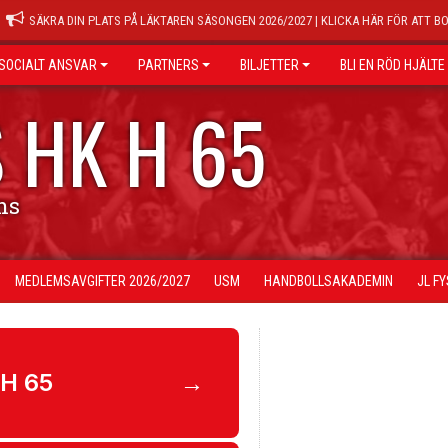
SÄKRA DIN PLATS PÅ LÄKTAREN SÄSONGEN 2026/2027 | KLICKA HÄR FÖR ATT B
SOCIALT ANSVAR
PARTNERS
BILJETTER
BLI EN RÖD HJÄLTE
 HK H 65
ns
MEDLEMSAVGIFTER 2026/2027
USM
HANDBOLLSAKADEMIN
JL F
 H 65
→