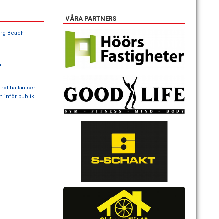
VÅRA PARTNERS
org Beach
a
ollhättan ser
 inför publik