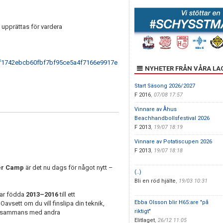
 upprättas för vardera
9f1742ebcb60fbf7bf95ce5a4f7166e9917e
NYHETER FRÅN VÅRA LA
Start Säsong 2026/2027
F 2016
,
07/08 17:57
Vinnare av Åhus
Beachhandbollsfestival 2026
F 2013
,
19/07 18:19
Vinnare av Potatiscupen 2026
F 2013
,
19/07 18:18
r Camp
är det nu dags för något nytt –
(..)
Bli en röd hjälte
,
19/03 10:31
llar födda
2013–2016
till ett
Ebba Olsson blir H65:are "på
sett om du vill finslipa din teknik,
riktigt"
tillsammans med andra
Elitlaget
,
26/12 11:05