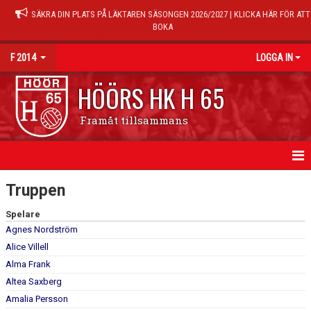
SÄKRA DIN PLATS PÅ LÄKTAREN SÄSONGEN 2026/2027 | KLICKA HÄR FÖR ATT
BOKA
F 2014
LOGGA IN
HÖÖRS HK H 65
Framåt tillsammans
HEM
Truppen
NYHETER
Spelare
Agnes Nordström
KALENDER
Alice Villell
Alma Frank
TRÄNINGSTIDER
Altea Saxberg
Amalia Persson
MATCHER