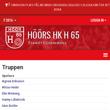
SÄKRA DIN PLATS PÅ LÄKTAREN SÄSONGEN 2026/2027 | KLICKA HÄR FÖR ATT
BOKA
F 2016
LOGGA IN
HÖÖRS HK H 65
Framåt tillsammans
HEM
Truppen
NYHETER
Spelare
Agnes Eriksson
KALENDER
Alicia Hedin
Elle Winberg
MATCHER
Hailey Lilliehöök
Idun Bohlin
TRUPPEN