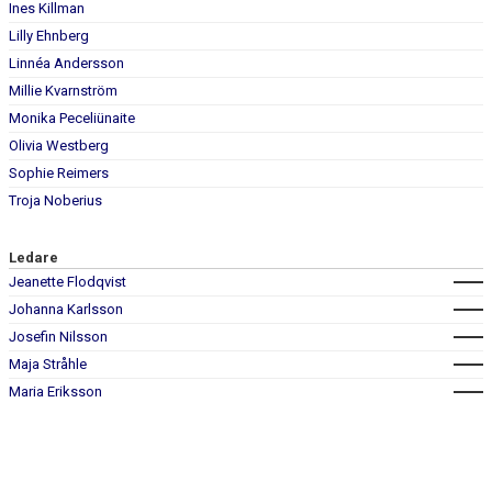
Ines Killman
BILDGALLERI
Lilly Ehnberg
Linnéa Andersson
DOKUMENT
Millie Kvarnström
Monika Peceliünaite
KONTAKT
Olivia Westberg
Sophie Reimers
Troja Noberius
Ledare
Jeanette Flodqvist
Johanna Karlsson
Josefin Nilsson
Maja Stråhle
Maria Eriksson