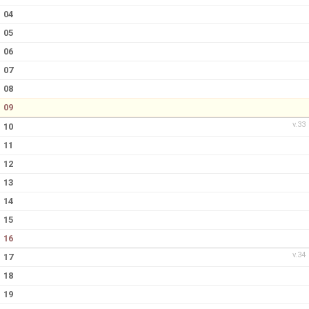
04
BILDGALLERI
05
DOKUMENT
06
07
KONTAKT
08
09
v.33
10
11
12
13
14
15
16
v.34
17
18
19