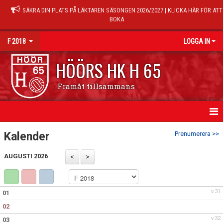
SÄKRA DIN PLATS PÅ LÄKTAREN SÄSONGEN 2026/2027 | KLICKA HÄR FÖR ATT
BOKA
F 2018
LOGGA IN
HÖÖRS HK H 65
Framåt tillsammans
HEM
Kalender
Prenumerera >>
NYHETER
AUGUSTI 2026
KALENDER
v.31
01
MATCHER
02
TRUPPEN
v.32
03