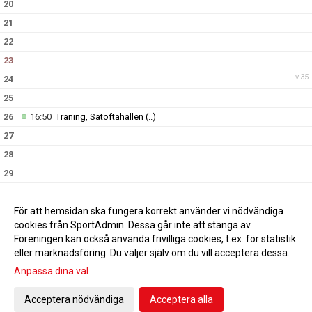
20
21
22
23
v.35
24
25
26
16:50
Träning, Sätoftahallen
(..)
27
28
29
30
v.36
31
För att hemsidan ska fungera korrekt använder vi nödvändiga
cookies från SportAdmin. Dessa går inte att stänga av.
Föreningen kan också använda frivilliga cookies, t.ex. för statistik
eller marknadsföring. Du väljer själv om du vill acceptera dessa.
Anpassa dina val
Cookie-inställningar
Gå till Webbversion
Acceptera nödvändiga
Acceptera alla