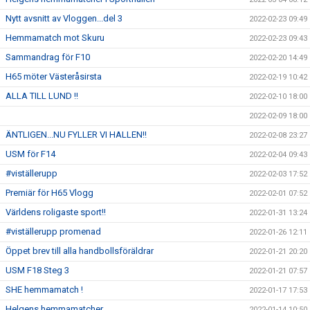
Nytt avsnitt av Vloggen...del 3
2022-02-23 09:49
Hemmamatch mot Skuru
2022-02-23 09:43
Sammandrag för F10
2022-02-20 14:49
H65 möter Västeråsirsta
2022-02-19 10:42
ALLA TILL LUND !!
2022-02-10 18:00
2022-02-09 18:00
ÄNTLIGEN...NU FYLLER VI HALLEN!!
2022-02-08 23:27
USM för F14
2022-02-04 09:43
#viställerupp
2022-02-03 17:52
Premiär för H65 Vlogg
2022-02-01 07:52
Världens roligaste sport!!
2022-01-31 13:24
#viställerupp promenad
2022-01-26 12:11
Öppet brev till alla handbollsföräldrar
2022-01-21 20:20
USM F18 Steg 3
2022-01-21 07:57
SHE hemmamatch !
2022-01-17 17:53
Helgens hemmamatcher
2022-01-14 10:50