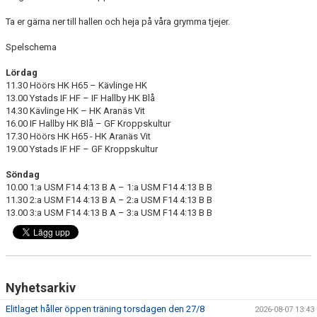
Ta er gärna ner till hallen och heja på våra grymma tjejer.
Spelschema
Lördag
11.30 Höörs HK H65 – Kävlinge HK
13.00 Ystads IF HF – IF Hallby HK Blå
14.30 Kävlinge HK – HK Aranäs Vit
16.00 IF Hallby HK Blå – GF Kroppskultur
17.30 Höörs HK H65 - HK Aranäs Vit
19.00 Ystads IF HF – GF Kroppskultur
Söndag
10.00 1:a USM F14
4:13
B A – 1:a USM F14
4:13
B B
11.30 2:a USM F14
4:13
B A – 2:a USM F14
4:13
B B
13.00 3:a USM F14
4:13
B A – 3:a USM F14
4:13
B B
Nyhetsarkiv
Elitlaget håller öppen träning torsdagen den 27/8
2026-08-07 13:43