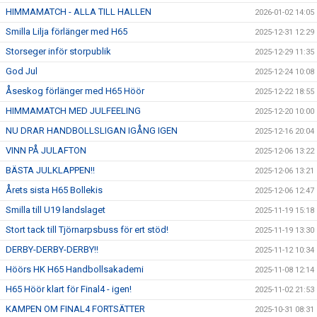
HIMMAMATCH - ALLA TILL HALLEN
2026-01-02 14:05
Smilla Lilja förlänger med H65
2025-12-31 12:29
Storseger inför storpublik
2025-12-29 11:35
God Jul
2025-12-24 10:08
Åseskog förlänger med H65 Höör
2025-12-22 18:55
HIMMAMATCH MED JULFEELING
2025-12-20 10:00
NU DRAR HANDBOLLSLIGAN IGÅNG IGEN
2025-12-16 20:04
VINN PÅ JULAFTON
2025-12-06 13:22
BÄSTA JULKLAPPEN!!
2025-12-06 13:21
Årets sista H65 Bollekis
2025-12-06 12:47
Smilla till U19 landslaget
2025-11-19 15:18
Stort tack till Tjörnarpsbuss för ert stöd!
2025-11-19 13:30
DERBY-DERBY-DERBY!!
2025-11-12 10:34
Höörs HK H65 Handbollsakademi
2025-11-08 12:14
H65 Höör klart för Final4 - igen!
2025-11-02 21:53
KAMPEN OM FINAL4 FORTSÄTTER
2025-10-31 08:31