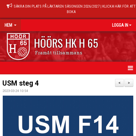
SÄKRA DIN PLATS PÅ LÄKTAREN SÄSONGEN 2026/2027 | KLICKA HÄR FÖR ATT
BOKA
HEM
LOGGA IN
HÖÖRS HK H 65
Framåt tillsammans
HEM
USM steg 4
<
>
2023-03-24 10:54
NYHETER
KALENDER
MATCHER
TRÄNINGSTIDER