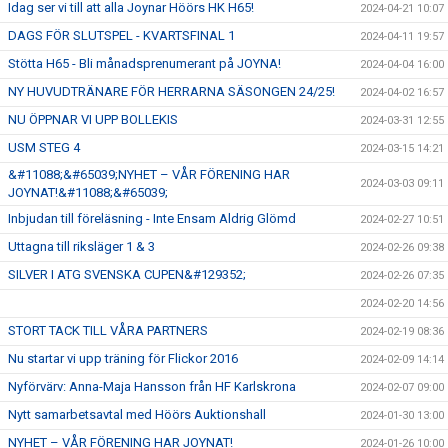
Idag ser vi till att alla Joynar Höörs HK H65!
2024-04-21 10:07
DAGS FÖR SLUTSPEL - KVARTSFINAL 1
2024-04-11 19:57
Stötta H65 - Bli månadsprenumerant på JOYNA!
2024-04-04 16:00
NY HUVUDTRÄNARE FÖR HERRARNA SÄSONGEN 24/25!
2024-04-02 16:57
NU ÖPPNAR VI UPP BOLLEKIS
2024-03-31 12:55
USM STEG 4
2024-03-15 14:21
&#11088;&#65039;NYHET – VÅR FÖRENING HAR
2024-03-03 09:11
JOYNAT!&#11088;&#65039;
Inbjudan till föreläsning - Inte Ensam Aldrig Glömd
2024-02-27 10:51
Uttagna till riksläger 1 & 3
2024-02-26 09:38
SILVER I ATG SVENSKA CUPEN&#129352;
2024-02-26 07:35
2024-02-20 14:56
STORT TACK TILL VÅRA PARTNERS
2024-02-19 08:36
Nu startar vi upp träning för Flickor 2016
2024-02-09 14:14
Nyförvärv: Anna-Maja Hansson från HF Karlskrona
2024-02-07 09:00
Nytt samarbetsavtal med Höörs Auktionshall
2024-01-30 13:00
NYHET – VÅR FÖRENING HAR JOYNAT!
2024-01-26 10:00