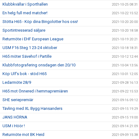
Klubbkvällar i Sporthallen
2021-10-25 08:31
En helg full med matcher!
2021-10-22 15:52
Stötta H65 - Köp dina Bingolotter hos oss!
2021-10-20 20:00
Sportintresserad säljare
2021-10-20 18:58
Returmöte i EHF European League
2021-10-19 20:21
USM F16 Steg 1 23-24 oktober
2021-10-18 18:31
H65 möter Sävehof i Partille
2021-10-12 12:44
Klubbfotografering onsdagen den 20/10
2021-10-04 13:56
Köp Ulf’s bok - stöd H65
2021-10-01 12:05
Ledarmöte 28/9
2021-09-28 16:13
H65 mot Önnered i hemmapremiären
2021-09-22 15:53
SHE seriepremiär
2021-09-16 09:12
Tävling med XL Bygg Hansanders
2021-09-15 19:29
JANS HÖRNA
2021-09-15 19:00
USM i Höör !
2021-09-14 21:09
Returmöte mot BK Heid
2021-09-09 15:38