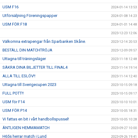
USM F16
2024-01-14 13:53
Utförsäljning Föreningspapper
2024-01-08 14:23
USM FÖR F18
2024-01-01 14:48
2023-12-23 12:06
Välkomna extrapengar från Sparbanken Skåne.
2023-12-14 20:53
BESTÄLL DIN MATCHTRÖJA
2023-12-09 09:57
Uttagna till träningsläger
2023-11-18 12:48
SÄKRA DINA BILJETTER TILL FINAL4
2023-11-14 19:14
ALLA TILL ESLÖV!!
2023-11-14 12:40
Uttagna till Sverigecupen 2023
2023-10-15 09:18
FULL POTT!!
2023-10-15 09:17
USM för F14
2023-10-10 10:01
USM FÖR P14
2023-10-05 18:31
Vi fattas en bit i vårt handbollspussel!
2023-10-05 10:28
ÄNTLIGEN HEMMAMATCH
2023-09-27 10:00
H65s herrar match i Lund
2023-09-26 19:41