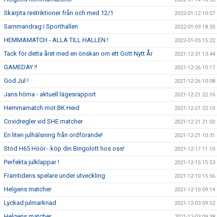
Skärpta restriktioner från och med 12/1
2022-01-12 10:07
Sammandrag i Sporthallen
2022-01-09 18:35
HEMMAMATCH - ALLA TILL HALLEN !
2022-01-05 15:22
Tack för detta året med en önskan om ett Gott Nytt År
2021-12-31 13:44
GAMEDAY !!
2021-12-26 10:17
God Jul !
2021-12-26 10:08
Jans hörna - aktuell lägesrapport
2021-12-21 22:16
Hemmamatch mot BK Heid
2021-12-21 22:10
Covidregler vid SHE matcher
2021-12-21 21:00
En liten julhälsning från ordförande!
2021-12-21 10:31
Stöd H65 Höör - köp din Bingolott hos oss!
2021-12-17 11:10
Perfekta julklappar !
2021-12-15 15:53
Framtidens spelare under utveckling
2021-12-10 15:56
Helgens matcher
2021-12-10 09:14
Lyckad julmarknad
2021-12-03 09:52
Helgens matcher
2021-12-03 09:38