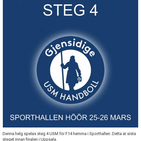
MEDLEMSAVGIFTER 2026/2027
USM
HANDBOLLSAKADEMIN
JL FYSIOCENTER
IDROTTSFÖRSÄKRINGAR
Denna helg spelas steg 4 USM för F14 hemma i Sporthallen. Detta är sista
steget innan finalen i Uppsala.