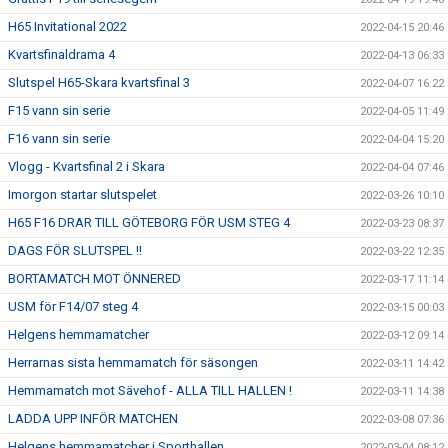
H65 Invitational 2022
2022-04-15 20:46
Kvartsfinaldrama 4
2022-04-13 06:33
Slutspel H65-Skara kvartsfinal 3
2022-04-07 16:22
F15 vann sin serie
2022-04-05 11:49
F16 vann sin serie
2022-04-04 15:20
Vlogg - Kvartsfinal 2 i Skara
2022-04-04 07:46
Imorgon startar slutspelet
2022-03-26 10:10
H65 F16 DRAR TILL GÖTEBORG FÖR USM STEG 4
2022-03-23 08:37
DAGS FÖR SLUTSPEL !!
2022-03-22 12:35
BORTAMATCH MOT ÖNNERED
2022-03-17 11:14
USM för F14/07 steg 4
2022-03-15 00:03
Helgens hemmamatcher
2022-03-12 09:14
Herrarnas sista hemmamatch för säsongen
2022-03-11 14:42
Hemmamatch mot Sävehof - ALLA TILL HALLEN !
2022-03-11 14:38
LADDA UPP INFÖR MATCHEN
2022-03-08 07:36
Helgens hemmamatcher i Sporthallen
2022-03-04 08:12