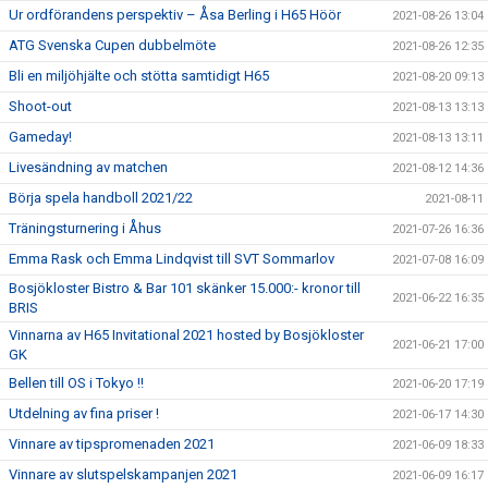
Ur ordförandens perspektiv – Åsa Berling i H65 Höör
2021-08-26 13:04
ATG Svenska Cupen dubbelmöte
2021-08-26 12:35
Bli en miljöhjälte och stötta samtidigt H65
2021-08-20 09:13
Shoot-out
2021-08-13 13:13
Gameday!
2021-08-13 13:11
Livesändning av matchen
2021-08-12 14:36
Börja spela handboll 2021/22
2021-08-11
Träningsturnering i Åhus
2021-07-26 16:36
Emma Rask och Emma Lindqvist till SVT Sommarlov
2021-07-08 16:09
Bosjökloster Bistro & Bar 101 skänker 15.000:- kronor till
2021-06-22 16:35
BRIS
Vinnarna av H65 Invitational 2021 hosted by Bosjökloster
2021-06-21 17:00
GK
Bellen till OS i Tokyo !!
2021-06-20 17:19
Utdelning av fina priser !
2021-06-17 14:30
Vinnare av tipspromenaden 2021
2021-06-09 18:33
Vinnare av slutspelskampanjen 2021
2021-06-09 16:17