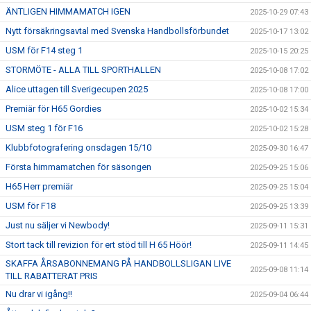
ÄNTLIGEN HIMMAMATCH IGEN
2025-10-29 07:43
Nytt försäkringsavtal med Svenska Handbollsförbundet
2025-10-17 13:02
USM för F14 steg 1
2025-10-15 20:25
STORMÖTE - ALLA TILL SPORTHALLEN
2025-10-08 17:02
Alice uttagen till Sverigecupen 2025
2025-10-08 17:00
Premiär för H65 Gordies
2025-10-02 15:34
USM steg 1 för F16
2025-10-02 15:28
Klubbfotografering onsdagen 15/10
2025-09-30 16:47
Första himmamatchen för säsongen
2025-09-25 15:06
H65 Herr premiär
2025-09-25 15:04
USM för F18
2025-09-25 13:39
Just nu säljer vi Newbody!
2025-09-11 15:31
Stort tack till revizion för ert stöd till H 65 Höör!
2025-09-11 14:45
SKAFFA ÅRSABONNEMANG PÅ HANDBOLLSLIGAN LIVE
2025-09-08 11:14
TILL RABATTERAT PRIS
Nu drar vi igång!!
2025-09-04 06:44