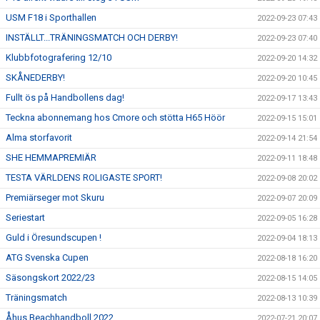
USM F18 i Sporthallen
2022-09-23 07:43
INSTÄLLT...TRÄNINGSMATCH OCH DERBY!
2022-09-23 07:40
Klubbfotografering 12/10
2022-09-20 14:32
SKÅNEDERBY!
2022-09-20 10:45
Fullt ös på Handbollens dag!
2022-09-17 13:43
Teckna abonnemang hos Cmore och stötta H65 Höör
2022-09-15 15:01
Alma storfavorit
2022-09-14 21:54
SHE HEMMAPREMIÄR
2022-09-11 18:48
TESTA VÄRLDENS ROLIGASTE SPORT!
2022-09-08 20:02
Premiärseger mot Skuru
2022-09-07 20:09
Seriestart
2022-09-05 16:28
Guld i Öresundscupen !
2022-09-04 18:13
ATG Svenska Cupen
2022-08-18 16:20
Säsongskort 2022/23
2022-08-15 14:05
Träningsmatch
2022-08-13 10:39
Åhus Beachhandboll 2022
2022-07-21 20:07