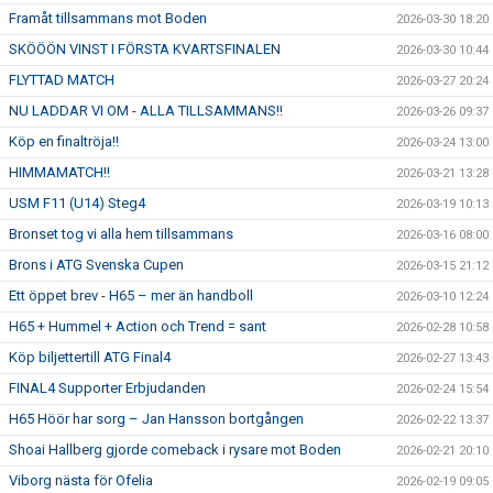
Framåt tillsammans mot Boden
2026-03-30 18:20
SKÖÖÖN VINST I FÖRSTA KVARTSFINALEN
2026-03-30 10:44
FLYTTAD MATCH
2026-03-27 20:24
NU LADDAR VI OM - ALLA TILLSAMMANS!!
2026-03-26 09:37
Köp en finaltröja!!
2026-03-24 13:00
HIMMAMATCH!!
2026-03-21 13:28
USM F11 (U14) Steg4
2026-03-19 10:13
Bronset tog vi alla hem tillsammans
2026-03-16 08:00
Brons i ATG Svenska Cupen
2026-03-15 21:12
Ett öppet brev - H65 – mer än handboll
2026-03-10 12:24
H65 + Hummel + Action och Trend = sant
2026-02-28 10:58
Köp biljettertill ATG Final4
2026-02-27 13:43
FINAL4 Supporter Erbjudanden
2026-02-24 15:54
H65 Höör har sorg – Jan Hansson bortgången
2026-02-22 13:37
Shoai Hallberg gjorde comeback i rysare mot Boden
2026-02-21 20:10
Viborg nästa för Ofelia
2026-02-19 09:05