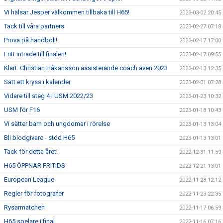
Vi hälsar Jesper välkommen tillbaka till H65!
2023-03-02 20:45
Tack till våra partners
2023-02-27 07:18
Prova på handboll!
2023-02-17 17:00
Fritt inträde till finalen!
2023-02-17 09:55
Klart: Christian Håkansson assisterande coach även 2023
2023-02-13 12:35
Sätt ett kryss i kalender
2023-02-01 07:28
Vidare till steg 4 i USM 2022/23
2023-01-23 10:32
USM för F16
2023-01-18 10:43
Vi sätter barn och ungdomar i rörelse
2023-01-13 13:04
Bli blodgivare - stöd H65
2023-01-13 13:01
Tack för detta året!
2022-12-31 11:59
H65 ÖPPNAR FRITIDS
2022-12-21 13:01
European League
2022-11-28 12:12
Regler för fotografer
2022-11-23 22:35
Rysarmatchen
2022-11-17 06:59
H65 spelare i final
2022-11-16 07:16