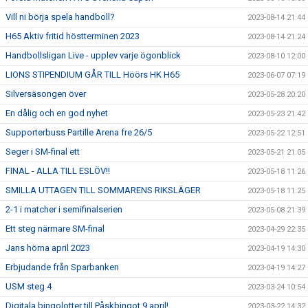
Vill ni börja spela handboll?
2023-08-14 21:44
H65 Aktiv fritid höstterminen 2023
2023-08-14 21:24
Handbollsligan Live - upplev varje ögonblick
2023-08-10 12:00
LIONS STIPENDIUM GÅR TILL Höörs HK H65
2023-06-07 07:19
Silversäsongen över
2023-05-28 20:20
En dålig och en god nyhet
2023-05-23 21:42
Supporterbuss Partille Arena fre 26/5
2023-05-22 12:51
Seger i SM-final ett
2023-05-21 21:05
FINAL - ALLA TILL ESLÖV!!
2023-05-18 11:26
SMILLA UTTAGEN TILL SOMMARENS RIKSLÄGER
2023-05-18 11:25
2-1 i matcher i semifinalserien
2023-05-08 21:39
Ett steg närmare SM-final
2023-04-29 22:35
Jans hörna april 2023
2023-04-19 14:30
Erbjudande från Sparbanken
2023-04-19 14:27
USM steg 4
2023-03-24 10:54
Digitala bingolotter till Påskbingot 9 april!
2023-03-22 14:32