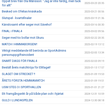
Öppet brev från Ola Månsson: "Jag är inte färdig, men tack
2025-03-23 20:35
för allt"
Besked om Ofelias knäskada
2025-03-21 00:56
Slutspel - kvartsfinaler
2025-03-19 21:36
Känslosamt efter seger mot Sävehof
2025-03-16 00:30
FINAL i FINAL4
2025-03-02 09:56
Seger med tio bollar mot Skuru
2025-02-22 20:35
MATCH I HIMMABORGEN!!
2025-02-19 13:12
Viktigt meddelande till berörda av SportAdmins
2025-02-05 13:34
personuppgiftsincident
SNART DAGS FÖR FINAL4
2025-02-03 09:19
Beställ årets matchtröja för Elitlaget!
2025-01-13 17:57
SLAGET OM STRECKET !!
2025-01-09 19:53
ÅRETS FÖRSTA HEMMAMATCH
2025-01-09 19:51
USM STEG 3 I SPORTHALLEN
2025-01-01 21:27
Ett framgångsrikt år på både plan och i hjärtat
2024-12-31 10:59
GULD I LUNDASPELEN
2024-12-30 08:18