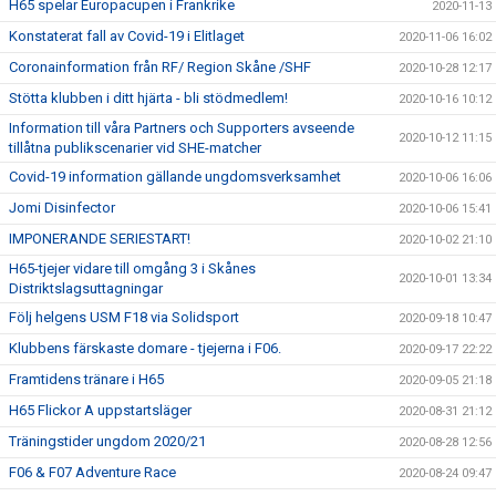
H65 spelar Europacupen i Frankrike
2020-11-13
Konstaterat fall av Covid-19 i Elitlaget
2020-11-06 16:02
Coronainformation från RF/ Region Skåne /SHF
2020-10-28 12:17
Stötta klubben i ditt hjärta - bli stödmedlem!
2020-10-16 10:12
Information till våra Partners och Supporters avseende
2020-10-12 11:15
tillåtna publikscenarier vid SHE-matcher
Covid-19 information gällande ungdomsverksamhet
2020-10-06 16:06
Jomi Disinfector
2020-10-06 15:41
IMPONERANDE SERIESTART!
2020-10-02 21:10
H65-tjejer vidare till omgång 3 i Skånes
2020-10-01 13:34
Distriktslagsuttagningar
Följ helgens USM F18 via Solidsport
2020-09-18 10:47
Klubbens färskaste domare - tjejerna i F06.
2020-09-17 22:22
Framtidens tränare i H65
2020-09-05 21:18
H65 Flickor A uppstartsläger
2020-08-31 21:12
Träningstider ungdom 2020/21
2020-08-28 12:56
F06 & F07 Adventure Race
2020-08-24 09:47