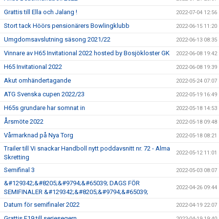
Grattis till Ella och Jalang !
2022-07-04 12:56
Stort tack Höörs pensionärers Bowlingklubb
2022-06-15 11:20
Umgdomsavslutning säsong 2021/22
2022-06-13 08:35
Vinnare av H65 Invitational 2022 hosted by Bosjökloster GK
2022-06-08 19:42
H65 Invitational 2022
2022-06-08 19:39
Akut omhändertagande
2022-05-24 07:07
ATG Svenska cupen 2022/23
2022-05-19 16:49
H65s grundare har somnat in
2022-05-18 14:53
Årsmöte 2022
2022-05-18 09:48
Vårmarknad på Nya Torg
2022-05-18 08:21
Trailer till Vi snackar Handboll nytt poddavsnitt nr. 72 - Alma
2022-05-12 11:01
Skretting
Semifinal 3
2022-05-03 08:07
&#129342;&#8205;&#9794;&#65039; DAGS FÖR
2022-04-26 09:44
SEMIFINALER &#129342;&#8205;&#9794;&#65039;
Datum för semifinaler 2022
2022-04-19 22:07
Grattis F19 till seriesegern
2022-04-19 19:40