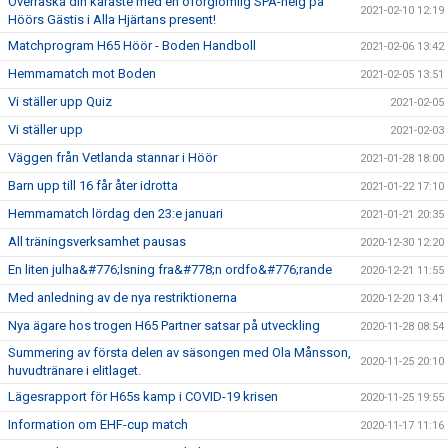
Överraska din käraste med en oförglömlig SPA-helg på
2021-02-10 12:19
Höörs Gästis i Alla Hjärtans present!
Matchprogram H65 Höör - Boden Handboll
2021-02-06 13:42
Hemmamatch mot Boden
2021-02-05 13:51
Vi ställer upp Quiz
2021-02-05
Vi ställer upp
2021-02-03
Väggen från Vetlanda stannar i Höör
2021-01-28 18:00
Barn upp till 16 får åter idrotta
2021-01-22 17:10
Hemmamatch lördag den 23:e januari
2021-01-21 20:35
All träningsverksamhet pausas
2020-12-30 12:20
En liten julha&#776;lsning fra&#778;n ordfo&#776;rande
2020-12-21 11:55
Med anledning av de nya restriktionerna
2020-12-20 13:41
Nya ägare hos trogen H65 Partner satsar på utveckling
2020-11-28 08:54
Summering av första delen av säsongen med Ola Månsson,
2020-11-25 20:10
huvudtränare i elitlaget.
Lägesrapport för H65s kamp i COVID-19 krisen
2020-11-25 19:55
Information om EHF-cup match
2020-11-17 11:16