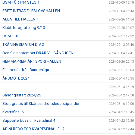
USM FÖR F14 STEG 1
2024-10-09 16:18
FRITT INTRÄDE I ESLÖVSHALLEN
2024-10-03 13:43
ALLA TILL HALLEN !!
2024-09-26 14:54
Klubbfotografering 9/10
2024-09-25 12:07
USM F18
2024-09-17 12:22
TRÄNINGSMATCH DIV 2
2024-09-12 07:46
Den 9:e september DRAR VI I GÅNG IGEN!!
2024-09-04 12:41
HEMMAPREMIÄR I SPORTHALLEN
2024-08-26 20:13
Fint besök från Bundesliga
2024-08-21 19:03
ÅRSMÖTE 2024
2024-08-14 10:35
2024-08-13 13:19
Säsongsstart 2024/25
2024-08-12 17:58
Stort grattis till Skånes idrottsledarstipendie
2024-05-16 10:00
Kvartsfinal 5
2024-04-27 16:45
Supporterbuss till kvartsfinal 4
2024-04-22 12:50
ÄR NI REDO FÖR KVARTSFINAL 3 !!?
2024-04-22 12:44