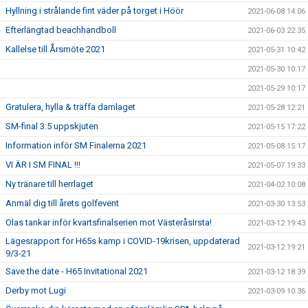
Hyllning i strålande fint väder på torget i Höör
2021-06-08 14:06
Efterlängtad beachhandboll
2021-06-03 22:35
Kallelse till Årsmöte 2021
2021-05-31 10:42
2021-05-30 10:17
2021-05-29 10:17
Gratulera, hylla & träffa damlaget
2021-05-28 12:21
SM-final 3:5 uppskjuten
2021-05-15 17:22
Information inför SM Finalerna 2021
2021-05-08 15:17
VI ÄR I SM FINAL !!!
2021-05-07 19:33
Ny tränare till herrlaget
2021-04-02 10:08
Anmäl dig till årets golfevent
2021-03-30 13:53
Olas tankar inför kvartsfinalserien mot VästeråsIrsta!
2021-03-12 19:43
Lägesrapport för H65s kamp i COVID-19krisen, uppdaterad
2021-03-12 19:21
9/3-21
Save the date - H65 Invitational 2021
2021-03-12 18:39
Derby mot Lugi
2021-03-09 10:36