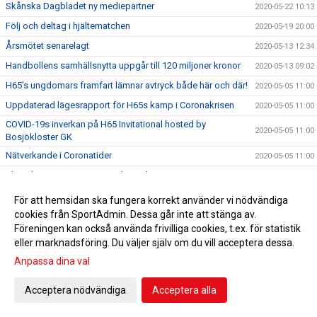
Skånska Dagbladet ny mediepartner
2020-05-22 10:13
Följ och deltag i hjältematchen
2020-05-19 20:00
Årsmötet senarelagt
2020-05-13 12:34
Handbollens samhällsnytta uppgår till 120 miljoner kronor
2020-05-13 09:02
H65’s ungdomars framfart lämnar avtryck både här och där!
2020-05-05 11:00
Uppdaterad lägesrapport för H65s kamp i Coronakrisen
2020-05-05 11:00
COVID-19s inverkan på H65 Invitational hosted by
2020-05-05 11:00
Bosjökloster GK
Nätverkande i Coronatider
2020-05-05 11:00
Bli stolt ägare av en signerad matchtröja
2020-04-27 19:12
Bli en riktig H65 hjälte
2020-04-24 11:00
För att hemsidan ska fungera korrekt använder vi nödvändiga
cookies från SportAdmin. Dessa går inte att stänga av.
Nytt tränarpar för Damer Div 2/ Damer J
2020-04-23 12:24
Föreningen kan också använda frivilliga cookies, t.ex. för statistik
H65´s CSR program pausat på grund av Coronaviruset
2020-04-20 11:00
eller marknadsföring. Du väljer själv om du vill acceptera dessa.
Lägesrapport för H65s kamp i Coronakrisen
2020-04-20 11:00
Anpassa dina val
H65 riktlinjer för träning april 2020
2020-04-09 10:06
Acceptera nödvändiga
Acceptera alla
Starka tillsammans!
2020-04-06 10:13
Tillsammans tar vi oss igenom de svåra tiderna!
2020-04-02 12:23