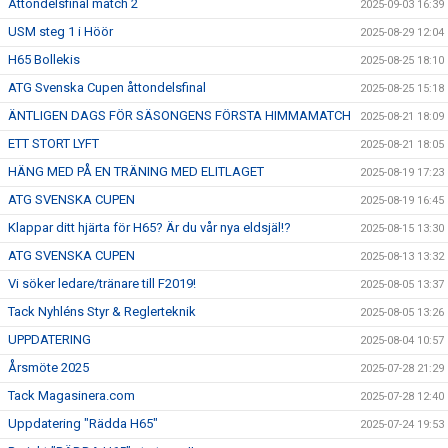
Åttondelsfinal match 2
2025-09-03 16:39
USM steg 1 i Höör
2025-08-29 12:04
H65 Bollekis
2025-08-25 18:10
ATG Svenska Cupen åttondelsfinal
2025-08-25 15:18
ÄNTLIGEN DAGS FÖR SÄSONGENS FÖRSTA HIMMAMATCH
2025-08-21 18:09
ETT STORT LYFT
2025-08-21 18:05
HÄNG MED PÅ EN TRÄNING MED ELITLAGET
2025-08-19 17:23
ATG SVENSKA CUPEN
2025-08-19 16:45
Klappar ditt hjärta för H65? Är du vår nya eldsjäl!?
2025-08-15 13:30
ATG SVENSKA CUPEN
2025-08-13 13:32
Vi söker ledare/tränare till F2019!
2025-08-05 13:37
Tack Nyhléns Styr & Reglerteknik
2025-08-05 13:26
UPPDATERING
2025-08-04 10:57
Årsmöte 2025
2025-07-28 21:29
Tack Magasinera.com
2025-07-28 12:40
Uppdatering "Rädda H65"
2025-07-24 19:53