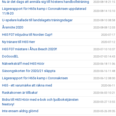
Nu är det dags att anmäla sig till höstens handbollsträning
2020-08-18 21:15
Lägesrapport för H65s kamp i Coronakrisen uppdaterad
2020-08-14 15:10
11/8-20
U-spelare kallade till landslagets träningsdagar
2020-08-10 08:58
Årsmöte 2020
2020-08-08 12:03
H65 F07 inbjudna till Norden Cup!!
2020-07-17
Ny tränare till H65 Herr
2020-07-12
H65 F07 mästare i Åhus Beach 2020!!
2020-07-10 10:37
DoGoodEL
2020-07-03 14:43
Nätverksträff med H65 Höör
2020-06-18 11:06
Säsongskorten för 2020/21 släppta
2020-06-16 11:48
Lägesrapport för H65s kamp i Coronakrisen
2020-06-12 08:00
H65 - ett varumärke att räkna med
2020-06-11
Raskakorven är tillbaka!
2020-06-03 10:21
Bidra till H65 Höör med e-bok och ljudbokstjänsten
2020-05-27 13:55
Nextory!
Inte ensam aldrig glömd
2020-05-26 09:35