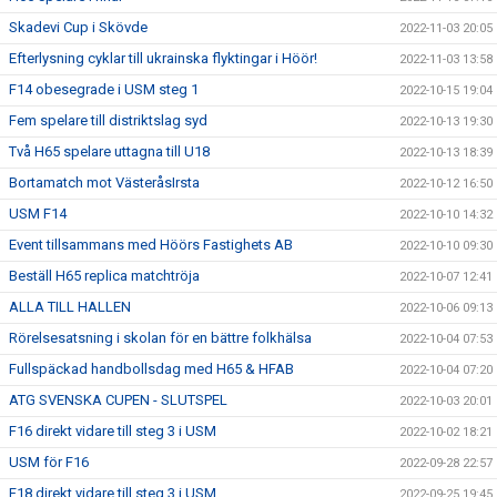
Skadevi Cup i Skövde
2022-11-03 20:05
Efterlysning cyklar till ukrainska flyktingar i Höör!
2022-11-03 13:58
F14 obesegrade i USM steg 1
2022-10-15 19:04
Fem spelare till distriktslag syd
2022-10-13 19:30
Två H65 spelare uttagna till U18
2022-10-13 18:39
Bortamatch mot VästeråsIrsta
2022-10-12 16:50
USM F14
2022-10-10 14:32
Event tillsammans med Höörs Fastighets AB
2022-10-10 09:30
Beställ H65 replica matchtröja
2022-10-07 12:41
ALLA TILL HALLEN
2022-10-06 09:13
Rörelsesatsning i skolan för en bättre folkhälsa
2022-10-04 07:53
Fullspäckad handbollsdag med H65 & HFAB
2022-10-04 07:20
ATG SVENSKA CUPEN - SLUTSPEL
2022-10-03 20:01
F16 direkt vidare till steg 3 i USM
2022-10-02 18:21
USM för F16
2022-09-28 22:57
F18 direkt vidare till steg 3 i USM
2022-09-25 19:45