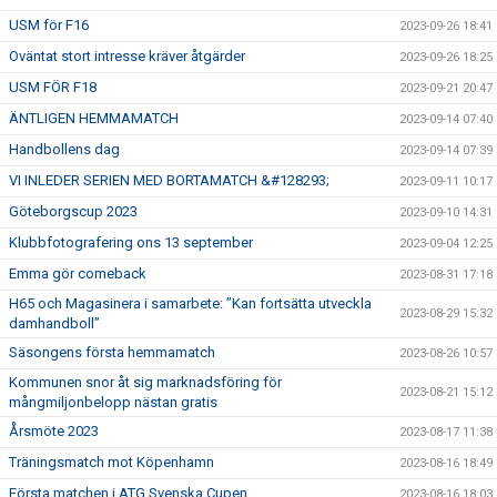
USM för F16
2023-09-26 18:41
Oväntat stort intresse kräver åtgärder
2023-09-26 18:25
USM FÖR F18
2023-09-21 20:47
ÄNTLIGEN HEMMAMATCH
2023-09-14 07:40
Handbollens dag
2023-09-14 07:39
VI INLEDER SERIEN MED BORTAMATCH &#128293;
2023-09-11 10:17
Göteborgscup 2023
2023-09-10 14:31
Klubbfotografering ons 13 september
2023-09-04 12:25
Emma gör comeback
2023-08-31 17:18
H65 och Magasinera i samarbete: ”Kan fortsätta utveckla
2023-08-29 15:32
damhandboll”
Säsongens första hemmamatch
2023-08-26 10:57
Kommunen snor åt sig marknadsföring för
2023-08-21 15:12
mångmiljonbelopp nästan gratis
Årsmöte 2023
2023-08-17 11:38
Träningsmatch mot Köpenhamn
2023-08-16 18:49
Första matchen i ATG Svenska Cupen
2023-08-16 18:03