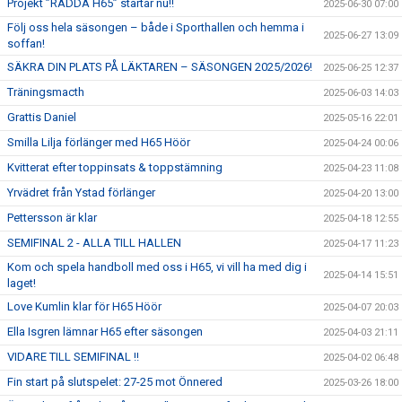
Projekt ”RÄDDA H65” startar nu!!
2025-06-30 07:00
Följ oss hela säsongen – både i Sporthallen och hemma i
2025-06-27 13:09
soffan!
SÄKRA DIN PLATS PÅ LÄKTAREN – SÄSONGEN 2025/2026!
2025-06-25 12:37
Träningsmacth
2025-06-03 14:03
Grattis Daniel
2025-05-16 22:01
Smilla Lilja förlänger med H65 Höör
2025-04-24 00:06
Kvitterat efter toppinsats & toppstämning
2025-04-23 11:08
Yrvädret från Ystad förlänger
2025-04-20 13:00
Pettersson är klar
2025-04-18 12:55
SEMIFINAL 2 - ALLA TILL HALLEN
2025-04-17 11:23
Kom och spela handboll med oss i H65, vi vill ha med dig i
2025-04-14 15:51
laget!
Love Kumlin klar för H65 Höör
2025-04-07 20:03
Ella Isgren lämnar H65 efter säsongen
2025-04-03 21:11
VIDARE TILL SEMIFINAL !!
2025-04-02 06:48
Fin start på slutspelet: 27-25 mot Önnered
2025-03-26 18:00