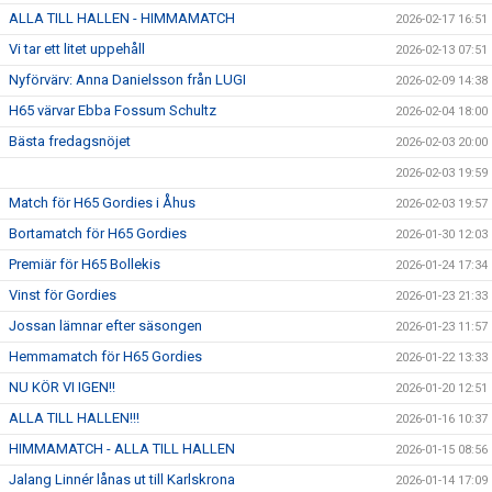
ALLA TILL HALLEN - HIMMAMATCH
2026-02-17 16:51
Vi tar ett litet uppehåll
2026-02-13 07:51
Nyförvärv: Anna Danielsson från LUGI
2026-02-09 14:38
H65 värvar Ebba Fossum Schultz
2026-02-04 18:00
Bästa fredagsnöjet
2026-02-03 20:00
2026-02-03 19:59
Match för H65 Gordies i Åhus
2026-02-03 19:57
Bortamatch för H65 Gordies
2026-01-30 12:03
Premiär för H65 Bollekis
2026-01-24 17:34
Vinst för Gordies
2026-01-23 21:33
Jossan lämnar efter säsongen
2026-01-23 11:57
Hemmamatch för H65 Gordies
2026-01-22 13:33
NU KÖR VI IGEN!!
2026-01-20 12:51
ALLA TILL HALLEN!!!
2026-01-16 10:37
HIMMAMATCH - ALLA TILL HALLEN
2026-01-15 08:56
Jalang Linnér lånas ut till Karlskrona
2026-01-14 17:09