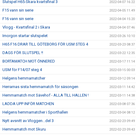
Slutspel H65-Skara kvartsfinal 3
2022-04-07 16:22
F15 vann sin serie
2022-04-05 11:49
F16 vann sin serie
2022-04-04 15:20
Vlogg - Kvartsfinal 2 i Skara
2022-04-04 07:46
Imorgon startar slutspelet
2022-03-26 10:10
H65 F16 DRAR TILL GÖTEBORG FÖR USM STEG 4
2022-03-23 08:37
DAGS FÖR SLUTSPEL !!
2022-03-22 12:35
BORTAMATCH MOT ÖNNERED
2022-03-17 11:14
USM för F14/07 steg 4
2022-03-15 00:03
Helgens hemmamatcher
2022-03-12 09:14
Herrarnas sista hemmamatch för säsongen
2022-03-11 14:42
Hemmamatch mot Sävehof - ALLA TILL HALLEN !
2022-03-11 14:38
LADDA UPP INFÖR MATCHEN
2022-03-08 07:36
Helgens hemmamatcher i Sporthallen
2022-03-04 08:12
Nytt avsnitt av Vloggen...del 3
2022-02-23 09:49
Hemmamatch mot Skuru
2022-02-23 09:43