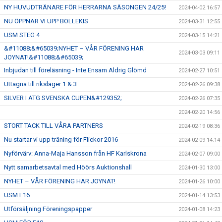
NY HUVUDTRÄNARE FÖR HERRARNA SÄSONGEN 24/25!
2024-04-02 16:57
NU ÖPPNAR VI UPP BOLLEKIS
2024-03-31 12:55
USM STEG 4
2024-03-15 14:21
&#11088;&#65039;NYHET – VÅR FÖRENING HAR
2024-03-03 09:11
JOYNAT!&#11088;&#65039;
Inbjudan till föreläsning - Inte Ensam Aldrig Glömd
2024-02-27 10:51
Uttagna till riksläger 1 & 3
2024-02-26 09:38
SILVER I ATG SVENSKA CUPEN&#129352;
2024-02-26 07:35
2024-02-20 14:56
STORT TACK TILL VÅRA PARTNERS
2024-02-19 08:36
Nu startar vi upp träning för Flickor 2016
2024-02-09 14:14
Nyförvärv: Anna-Maja Hansson från HF Karlskrona
2024-02-07 09:00
Nytt samarbetsavtal med Höörs Auktionshall
2024-01-30 13:00
NYHET – VÅR FÖRENING HAR JOYNAT!
2024-01-26 10:00
USM F16
2024-01-14 13:53
Utförsäljning Föreningspapper
2024-01-08 14:23