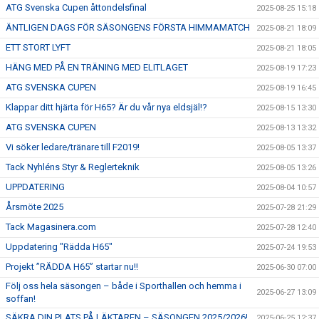
ATG Svenska Cupen åttondelsfinal
2025-08-25 15:18
ÄNTLIGEN DAGS FÖR SÄSONGENS FÖRSTA HIMMAMATCH
2025-08-21 18:09
ETT STORT LYFT
2025-08-21 18:05
HÄNG MED PÅ EN TRÄNING MED ELITLAGET
2025-08-19 17:23
ATG SVENSKA CUPEN
2025-08-19 16:45
Klappar ditt hjärta för H65? Är du vår nya eldsjäl!?
2025-08-15 13:30
ATG SVENSKA CUPEN
2025-08-13 13:32
Vi söker ledare/tränare till F2019!
2025-08-05 13:37
Tack Nyhléns Styr & Reglerteknik
2025-08-05 13:26
UPPDATERING
2025-08-04 10:57
Årsmöte 2025
2025-07-28 21:29
Tack Magasinera.com
2025-07-28 12:40
Uppdatering "Rädda H65"
2025-07-24 19:53
Projekt ”RÄDDA H65” startar nu!!
2025-06-30 07:00
Följ oss hela säsongen – både i Sporthallen och hemma i
2025-06-27 13:09
soffan!
SÄKRA DIN PLATS PÅ LÄKTAREN – SÄSONGEN 2025/2026!
2025-06-25 12:37