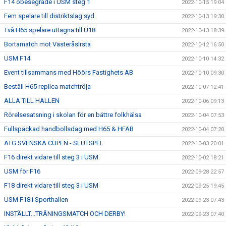
F14 obesegrade i USM steg 1
2022-10-15 19:04
Fem spelare till distriktslag syd
2022-10-13 19:30
Två H65 spelare uttagna till U18
2022-10-13 18:39
Bortamatch mot VästeråsIrsta
2022-10-12 16:50
USM F14
2022-10-10 14:32
Event tillsammans med Höörs Fastighets AB
2022-10-10 09:30
Beställ H65 replica matchtröja
2022-10-07 12:41
ALLA TILL HALLEN
2022-10-06 09:13
Rörelsesatsning i skolan för en bättre folkhälsa
2022-10-04 07:53
Fullspäckad handbollsdag med H65 & HFAB
2022-10-04 07:20
ATG SVENSKA CUPEN - SLUTSPEL
2022-10-03 20:01
F16 direkt vidare till steg 3 i USM
2022-10-02 18:21
USM för F16
2022-09-28 22:57
F18 direkt vidare till steg 3 i USM
2022-09-25 19:45
USM F18 i Sporthallen
2022-09-23 07:43
INSTÄLLT...TRÄNINGSMATCH OCH DERBY!
2022-09-23 07:40