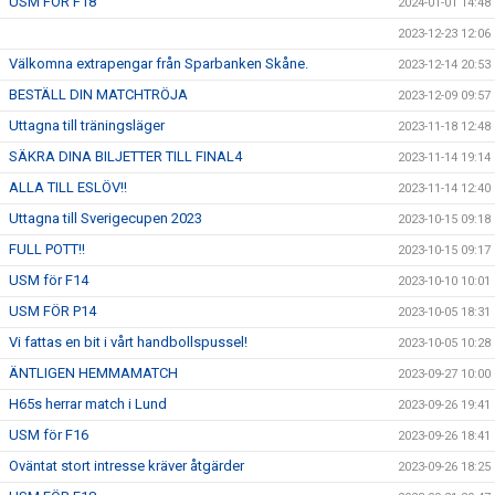
USM FÖR F18
2024-01-01 14:48
2023-12-23 12:06
Välkomna extrapengar från Sparbanken Skåne.
2023-12-14 20:53
BESTÄLL DIN MATCHTRÖJA
2023-12-09 09:57
Uttagna till träningsläger
2023-11-18 12:48
SÄKRA DINA BILJETTER TILL FINAL4
2023-11-14 19:14
ALLA TILL ESLÖV!!
2023-11-14 12:40
Uttagna till Sverigecupen 2023
2023-10-15 09:18
FULL POTT!!
2023-10-15 09:17
USM för F14
2023-10-10 10:01
USM FÖR P14
2023-10-05 18:31
Vi fattas en bit i vårt handbollspussel!
2023-10-05 10:28
ÄNTLIGEN HEMMAMATCH
2023-09-27 10:00
H65s herrar match i Lund
2023-09-26 19:41
USM för F16
2023-09-26 18:41
Oväntat stort intresse kräver åtgärder
2023-09-26 18:25