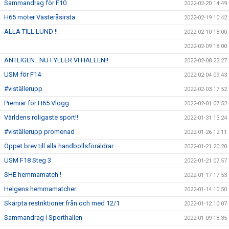
Sammandrag för F10
2022-02-20 14:49
H65 möter Västeråsirsta
2022-02-19 10:42
ALLA TILL LUND !!
2022-02-10 18:00
2022-02-09 18:00
ÄNTLIGEN...NU FYLLER VI HALLEN!!
2022-02-08 23:27
USM för F14
2022-02-04 09:43
#viställerupp
2022-02-03 17:52
Premiär för H65 Vlogg
2022-02-01 07:52
Världens roligaste sport!!
2022-01-31 13:24
#viställerupp promenad
2022-01-26 12:11
Öppet brev till alla handbollsföräldrar
2022-01-21 20:20
USM F18 Steg 3
2022-01-21 07:57
SHE hemmamatch !
2022-01-17 17:53
Helgens hemmamatcher
2022-01-14 10:50
Skärpta restriktioner från och med 12/1
2022-01-12 10:07
Sammandrag i Sporthallen
2022-01-09 18:35