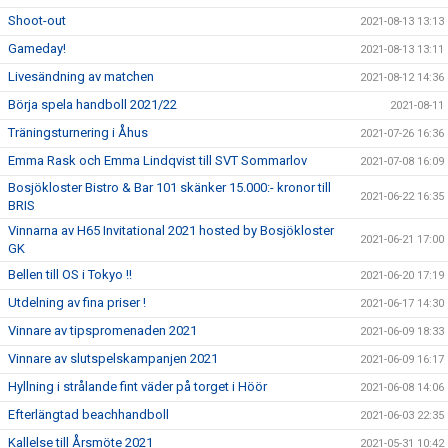
Shoot-out
2021-08-13 13:13
Gameday!
2021-08-13 13:11
Livesändning av matchen
2021-08-12 14:36
Börja spela handboll 2021/22
2021-08-11
Träningsturnering i Åhus
2021-07-26 16:36
Emma Rask och Emma Lindqvist till SVT Sommarlov
2021-07-08 16:09
Bosjökloster Bistro & Bar 101 skänker 15.000:- kronor till
2021-06-22 16:35
BRIS
Vinnarna av H65 Invitational 2021 hosted by Bosjökloster
2021-06-21 17:00
GK
Bellen till OS i Tokyo !!
2021-06-20 17:19
Utdelning av fina priser !
2021-06-17 14:30
Vinnare av tipspromenaden 2021
2021-06-09 18:33
Vinnare av slutspelskampanjen 2021
2021-06-09 16:17
Hyllning i strålande fint väder på torget i Höör
2021-06-08 14:06
Efterlängtad beachhandboll
2021-06-03 22:35
Kallelse till Årsmöte 2021
2021-05-31 10:42