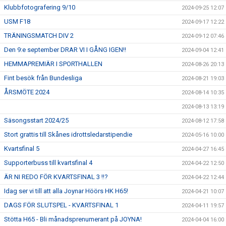
Klubbfotografering 9/10
2024-09-25 12:07
USM F18
2024-09-17 12:22
TRÄNINGSMATCH DIV 2
2024-09-12 07:46
Den 9:e september DRAR VI I GÅNG IGEN!!
2024-09-04 12:41
HEMMAPREMIÄR I SPORTHALLEN
2024-08-26 20:13
Fint besök från Bundesliga
2024-08-21 19:03
ÅRSMÖTE 2024
2024-08-14 10:35
2024-08-13 13:19
Säsongsstart 2024/25
2024-08-12 17:58
Stort grattis till Skånes idrottsledarstipendie
2024-05-16 10:00
Kvartsfinal 5
2024-04-27 16:45
Supporterbuss till kvartsfinal 4
2024-04-22 12:50
ÄR NI REDO FÖR KVARTSFINAL 3 !!?
2024-04-22 12:44
Idag ser vi till att alla Joynar Höörs HK H65!
2024-04-21 10:07
DAGS FÖR SLUTSPEL - KVARTSFINAL 1
2024-04-11 19:57
Stötta H65 - Bli månadsprenumerant på JOYNA!
2024-04-04 16:00