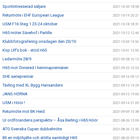
Sportintresserad säljare
2021-10-20 18:58
Returmöte i EHF European League
2021-10-19 20:21
USM F16 Steg 1 23-24 oktober
2021-10-18 18:31
H65 möter Sävehof i Partille
2021-10-12 12:44
Klubbfotografering onsdagen den 20/10
2021-10-04 13:56
Köp Ulf’s bok - stöd H65
2021-10-01 12:05
Ledarmöte 28/9
2021-09-28 16:13
H65 mot Önnered i hemmapremiären
2021-09-22 15:53
SHE seriepremiär
2021-09-16 09:12
Tävling med XL Bygg Hansanders
2021-09-15 19:29
JANS HÖRNA
2021-09-15 19:00
USM i Höör !
2021-09-14 21:09
Returmöte mot BK Heid
2021-09-09 15:38
Ur ordförandens perspektiv – Åsa Berling i H65 Höör
2021-08-26 13:04
ATG Svenska Cupen dubbelmöte
2021-08-26 12:35
Bli en miljöhjälte och stötta samtidigt H65
2021-08-20 09:13