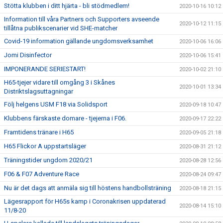
Stötta klubben i ditt hjärta - bli stödmedlem!
2020-10-16 10:12
Information till våra Partners och Supporters avseende
2020-10-12 11:15
tillåtna publikscenarier vid SHE-matcher
Covid-19 information gällande ungdomsverksamhet
2020-10-06 16:06
Jomi Disinfector
2020-10-06 15:41
IMPONERANDE SERIESTART!
2020-10-02 21:10
H65-tjejer vidare till omgång 3 i Skånes
2020-10-01 13:34
Distriktslagsuttagningar
Följ helgens USM F18 via Solidsport
2020-09-18 10:47
Klubbens färskaste domare - tjejerna i F06.
2020-09-17 22:22
Framtidens tränare i H65
2020-09-05 21:18
H65 Flickor A uppstartsläger
2020-08-31 21:12
Träningstider ungdom 2020/21
2020-08-28 12:56
F06 & F07 Adventure Race
2020-08-24 09:47
Nu är det dags att anmäla sig till höstens handbollsträning
2020-08-18 21:15
Lägesrapport för H65s kamp i Coronakrisen uppdaterad
2020-08-14 15:10
11/8-20