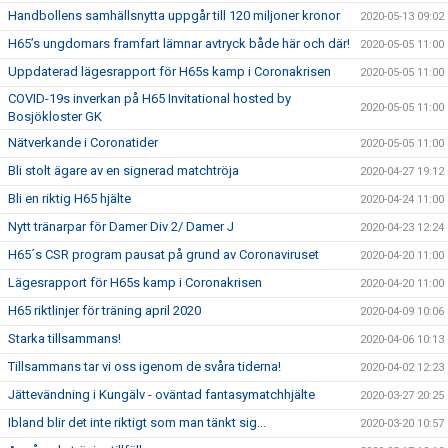
Handbollens samhällsnytta uppgår till 120 miljoner kronor
2020-05-13 09:02
H65’s ungdomars framfart lämnar avtryck både här och där!
2020-05-05 11:00
Uppdaterad lägesrapport för H65s kamp i Coronakrisen
2020-05-05 11:00
COVID-19s inverkan på H65 Invitational hosted by
2020-05-05 11:00
Bosjökloster GK
Nätverkande i Coronatider
2020-05-05 11:00
Bli stolt ägare av en signerad matchtröja
2020-04-27 19:12
Bli en riktig H65 hjälte
2020-04-24 11:00
Nytt tränarpar för Damer Div 2/ Damer J
2020-04-23 12:24
H65´s CSR program pausat på grund av Coronaviruset
2020-04-20 11:00
Lägesrapport för H65s kamp i Coronakrisen
2020-04-20 11:00
H65 riktlinjer för träning april 2020
2020-04-09 10:06
Starka tillsammans!
2020-04-06 10:13
Tillsammans tar vi oss igenom de svåra tiderna!
2020-04-02 12:23
Jättevändning i Kungälv - oväntad fantasymatchhjälte
2020-03-27 20:25
Ibland blir det inte riktigt som man tänkt sig...
2020-03-20 10:57