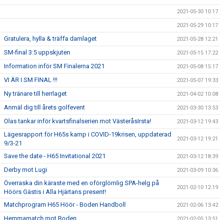
2021-05-30 10:17
2021-05-29 10:17
Gratulera, hylla & träffa damlaget
2021-05-28 12:21
SM-final 3:5 uppskjuten
2021-05-15 17:22
Information inför SM Finalerna 2021
2021-05-08 15:17
VI ÄR I SM FINAL !!!
2021-05-07 19:33
Ny tränare till herrlaget
2021-04-02 10:08
Anmäl dig till årets golfevent
2021-03-30 13:53
Olas tankar inför kvartsfinalserien mot VästeråsIrsta!
2021-03-12 19:43
Lägesrapport för H65s kamp i COVID-19krisen, uppdaterad
2021-03-12 19:21
9/3-21
Save the date - H65 Invitational 2021
2021-03-12 18:39
Derby mot Lugi
2021-03-09 10:36
Överraska din käraste med en oförglömlig SPA-helg på
2021-02-10 12:19
Höörs Gästis i Alla Hjärtans present!
Matchprogram H65 Höör - Boden Handboll
2021-02-06 13:42
Hemmamatch mot Boden
2021-02-05 13:51