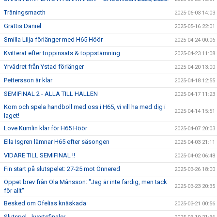
Träningsmacth
2025-06-03 14:03
Grattis Daniel
2025-05-16 22:01
Smilla Lilja förlänger med H65 Höör
2025-04-24 00:06
Kvitterat efter toppinsats & toppstämning
2025-04-23 11:08
Yrvädret från Ystad förlänger
2025-04-20 13:00
Pettersson är klar
2025-04-18 12:55
SEMIFINAL 2 - ALLA TILL HALLEN
2025-04-17 11:23
Kom och spela handboll med oss i H65, vi vill ha med dig i
2025-04-14 15:51
laget!
Love Kumlin klar för H65 Höör
2025-04-07 20:03
Ella Isgren lämnar H65 efter säsongen
2025-04-03 21:11
VIDARE TILL SEMIFINAL !!
2025-04-02 06:48
Fin start på slutspelet: 27-25 mot Önnered
2025-03-26 18:00
Öppet brev från Ola Månsson: "Jag är inte färdig, men tack
2025-03-23 20:35
för allt"
Besked om Ofelias knäskada
2025-03-21 00:56
Slutspel - kvartsfinaler