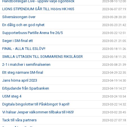
Handbollsligan Live - upplev varje ögonblick
2023-08-10 12:00
LIONS STIPENDIUM GÅR TILL Höörs HK H65
2023-06-07 07:19
Silversäsongen över
2023-05-28 20:20
En dålig och en god nyhet
2023-05-23 21:42
Supporterbuss Partille Arena fre 26/5
2023-05-22 12:51
Seger i SM-final ett
2023-05-21 21:05
FINAL - ALLA TILL ESLÖV!!
2023-05-18 11:26
SMILLA UTTAGEN TILL SOMMARENS RIKSLÄGER
2023-05-18 11:25
2-1 i matcher i semifinalserien
2023-05-08 21:39
Ett steg närmare SM-final
2023-04-29 22:35
Jans hörna april 2023
2023-04-19 14:30
Erbjudande från Sparbanken
2023-04-19 14:27
USM steg 4
2023-03-24 10:54
Digitala bingolotter till Påskbingot 9 april!
2023-03-22 14:32
Vi hälsar Jesper välkommen tillbaka till H65!
2023-03-02 20:45
Tack till våra partners
2023-02-27 07:18