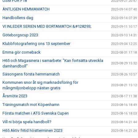
USM FÖR F18
2023-09-21 20:47
ÄNTLIGEN HEMMAMATCH
2023-09-14 07:40
Handbollens dag
2023-09-14 07:39
VI INLEDER SERIEN MED BORTAMATCH &#128293;
2023-09-11 10:17
Göteborgscup 2023
2023-09-10 14:31
Klubbfotografering ons 13 september
2023-09-04 12:25
Emma gör comeback
2023-08-31 17:18
H65 och Magasinera i samarbete: ”Kan fortsätta utveckla
2023-08-29 15:32
damhandboll”
Säsongens första hemmamatch
2023-08-26 10:57
Kommunen snor åt sig marknadsföring för
2023-08-21 15:12
mångmiljonbelopp nästan gratis
Årsmöte 2023
2023-08-17 11:38
Träningsmatch mot Köpenhamn
2023-08-16 18:49
Första matchen i ATG Svenska Cupen
2023-08-16 18:03
Vill ni börja spela handboll?
2023-08-14 21:44
H65 Aktiv fritid höstterminen 2023
2023-08-14 21:24