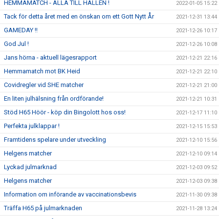
HEMMAMATCH - ALLA TILL HALLEN !
2022-01-05 15:22
Tack för detta året med en önskan om ett Gott Nytt År
2021-12-31 13:44
GAMEDAY !!
2021-12-26 10:17
God Jul !
2021-12-26 10:08
Jans hörna - aktuell lägesrapport
2021-12-21 22:16
Hemmamatch mot BK Heid
2021-12-21 22:10
Covidregler vid SHE matcher
2021-12-21 21:00
En liten julhälsning från ordförande!
2021-12-21 10:31
Stöd H65 Höör - köp din Bingolott hos oss!
2021-12-17 11:10
Perfekta julklappar !
2021-12-15 15:53
Framtidens spelare under utveckling
2021-12-10 15:56
Helgens matcher
2021-12-10 09:14
Lyckad julmarknad
2021-12-03 09:52
Helgens matcher
2021-12-03 09:38
Information om införande av vaccinationsbevis
2021-11-30 09:38
Träffa H65 på julmarknaden
2021-11-28 13:24