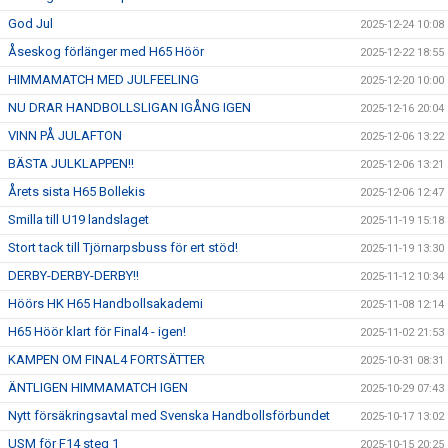
God Jul
2025-12-24 10:08
Åseskog förlänger med H65 Höör
2025-12-22 18:55
HIMMAMATCH MED JULFEELING
2025-12-20 10:00
NU DRAR HANDBOLLSLIGAN IGÅNG IGEN
2025-12-16 20:04
VINN PÅ JULAFTON
2025-12-06 13:22
BÄSTA JULKLAPPEN!!
2025-12-06 13:21
Årets sista H65 Bollekis
2025-12-06 12:47
Smilla till U19 landslaget
2025-11-19 15:18
Stort tack till Tjörnarpsbuss för ert stöd!
2025-11-19 13:30
DERBY-DERBY-DERBY!!
2025-11-12 10:34
Höörs HK H65 Handbollsakademi
2025-11-08 12:14
H65 Höör klart för Final4 - igen!
2025-11-02 21:53
KAMPEN OM FINAL4 FORTSÄTTER
2025-10-31 08:31
ÄNTLIGEN HIMMAMATCH IGEN
2025-10-29 07:43
Nytt försäkringsavtal med Svenska Handbollsförbundet
2025-10-17 13:02
USM för F14 steg 1
2025-10-15 20:25