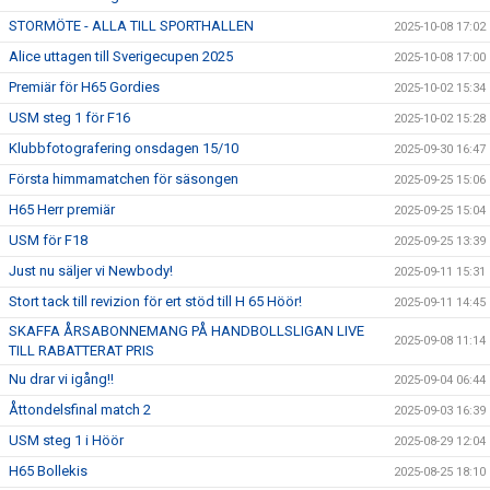
STORMÖTE - ALLA TILL SPORTHALLEN
2025-10-08 17:02
Alice uttagen till Sverigecupen 2025
2025-10-08 17:00
Premiär för H65 Gordies
2025-10-02 15:34
USM steg 1 för F16
2025-10-02 15:28
Klubbfotografering onsdagen 15/10
2025-09-30 16:47
Första himmamatchen för säsongen
2025-09-25 15:06
H65 Herr premiär
2025-09-25 15:04
USM för F18
2025-09-25 13:39
Just nu säljer vi Newbody!
2025-09-11 15:31
Stort tack till revizion för ert stöd till H 65 Höör!
2025-09-11 14:45
SKAFFA ÅRSABONNEMANG PÅ HANDBOLLSLIGAN LIVE
2025-09-08 11:14
TILL RABATTERAT PRIS
Nu drar vi igång!!
2025-09-04 06:44
Åttondelsfinal match 2
2025-09-03 16:39
USM steg 1 i Höör
2025-08-29 12:04
H65 Bollekis
2025-08-25 18:10