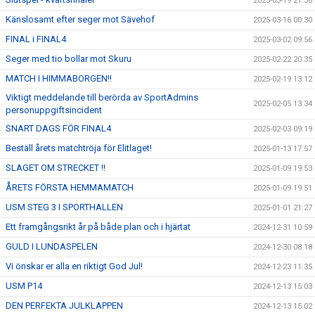
2025-03-19 21:36
Känslosamt efter seger mot Sävehof
2025-03-16 00:30
FINAL i FINAL4
2025-03-02 09:56
Seger med tio bollar mot Skuru
2025-02-22 20:35
MATCH I HIMMABORGEN!!
2025-02-19 13:12
Viktigt meddelande till berörda av SportAdmins
2025-02-05 13:34
personuppgiftsincident
SNART DAGS FÖR FINAL4
2025-02-03 09:19
Beställ årets matchtröja för Elitlaget!
2025-01-13 17:57
SLAGET OM STRECKET !!
2025-01-09 19:53
ÅRETS FÖRSTA HEMMAMATCH
2025-01-09 19:51
USM STEG 3 I SPORTHALLEN
2025-01-01 21:27
Ett framgångsrikt år på både plan och i hjärtat
2024-12-31 10:59
GULD I LUNDASPELEN
2024-12-30 08:18
Vi önskar er alla en riktigt God Jul!
2024-12-23 11:35
USM P14
2024-12-13 15:03
DEN PERFEKTA JULKLAPPEN
2024-12-13 15:02