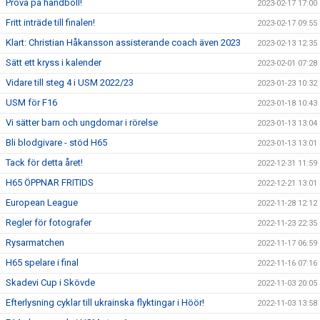
Prova på handboll!
2023-02-17 17:00
Fritt inträde till finalen!
2023-02-17 09:55
Klart: Christian Håkansson assisterande coach även 2023
2023-02-13 12:35
Sätt ett kryss i kalender
2023-02-01 07:28
Vidare till steg 4 i USM 2022/23
2023-01-23 10:32
USM för F16
2023-01-18 10:43
Vi sätter barn och ungdomar i rörelse
2023-01-13 13:04
Bli blodgivare - stöd H65
2023-01-13 13:01
Tack för detta året!
2022-12-31 11:59
H65 ÖPPNAR FRITIDS
2022-12-21 13:01
European League
2022-11-28 12:12
Regler för fotografer
2022-11-23 22:35
Rysarmatchen
2022-11-17 06:59
H65 spelare i final
2022-11-16 07:16
Skadevi Cup i Skövde
2022-11-03 20:05
Efterlysning cyklar till ukrainska flyktingar i Höör!
2022-11-03 13:58