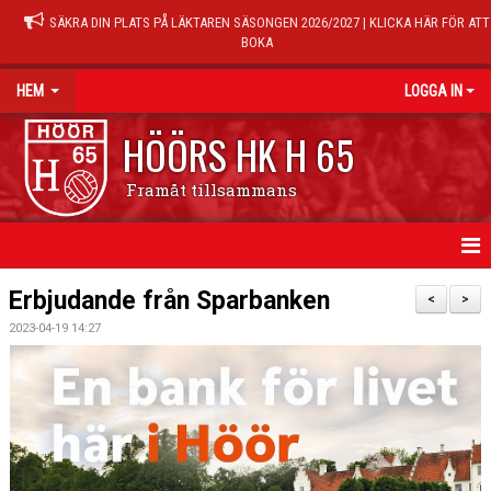
SÄKRA DIN PLATS PÅ LÄKTAREN SÄSONGEN 2026/2027 | KLICKA HÄR FÖR ATT
BOKA
HEM
LOGGA IN
HÖÖRS HK H 65
Framåt tillsammans
HEM
Erbjudande från Sparbanken
<
>
2023-04-19 14:27
NYHETER
KALENDER
MATCHER
TRÄNINGSTIDER