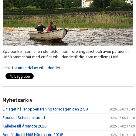
MEDLEMSAVGIFTER 2026/2027
USM
HANDBOLLSAKADEMIN
JL FYSIOCENTER
Sparbanken som är en stor aktör inom föreningslivet och även partner till
H65 kommer här med ett fint erbjudande till dig som medlem i H65.
IDROTTSFÖRSÄKRINGAR
Länk för att ta del av erbjudandet
Nyhetsarkiv
Elitlaget håller öppen träning torsdagen den 27/8
2026-08-07 13:43
Fossum Schultz skadad
2026-08-05 12:10
Kallelse till Årsmöte 2026
2026-07-02 14:09
Anmäl dig till H65 Höstcamp 2026!
2026-07-01 10:18