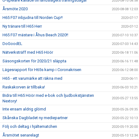
U-spelare kallade till landslagets träningsdagar
2020-08-10 08:58
Årsmöte 2020
2020-08-08 12:03
H65 F07 inbjudna till Norden Cup!!
2020-07-17
Ny tränare till H65 Herr
2020-07-12
H65 F07 mästare i Åhus Beach 2020!!
2020-07-10 10:37
DoGoodEL
2020-07-03 14:43
Nätverksträff med H65 Höör
2020-06-18 11:06
Säsongskorten för 2020/21 släppta
2020-06-16 11:48
Lägesrapport för H65s kamp i Coronakrisen
2020-06-12 08:00
H65 - ett varumärke att räkna med
2020-06-11
Raskakorven är tillbaka!
2020-06-03 10:21
Bidra till H65 Höör med e-bok och ljudbokstjänsten
2020-05-27 13:55
Nextory!
Inte ensam aldrig glömd
2020-05-26 09:35
Skånska Dagbladet ny mediepartner
2020-05-22 10:13
Följ och deltag i hjältematchen
2020-05-19 20:00
Årsmötet senarelagt
2020-05-13 12:34