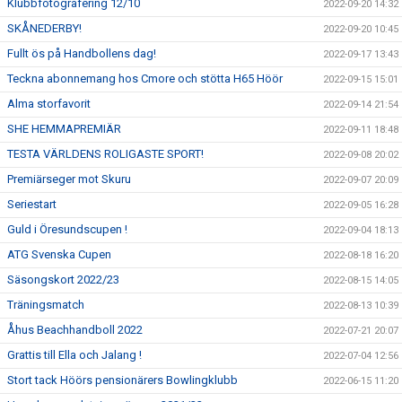
Klubbfotografering 12/10
2022-09-20 14:32
SKÅNEDERBY!
2022-09-20 10:45
Fullt ös på Handbollens dag!
2022-09-17 13:43
Teckna abonnemang hos Cmore och stötta H65 Höör
2022-09-15 15:01
Alma storfavorit
2022-09-14 21:54
SHE HEMMAPREMIÄR
2022-09-11 18:48
TESTA VÄRLDENS ROLIGASTE SPORT!
2022-09-08 20:02
Premiärseger mot Skuru
2022-09-07 20:09
Seriestart
2022-09-05 16:28
Guld i Öresundscupen !
2022-09-04 18:13
ATG Svenska Cupen
2022-08-18 16:20
Säsongskort 2022/23
2022-08-15 14:05
Träningsmatch
2022-08-13 10:39
Åhus Beachhandboll 2022
2022-07-21 20:07
Grattis till Ella och Jalang !
2022-07-04 12:56
Stort tack Höörs pensionärers Bowlingklubb
2022-06-15 11:20