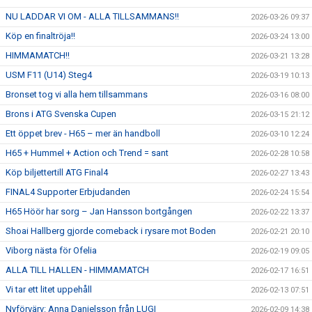
NU LADDAR VI OM - ALLA TILLSAMMANS!!
2026-03-26 09:37
Köp en finaltröja!!
2026-03-24 13:00
HIMMAMATCH!!
2026-03-21 13:28
USM F11 (U14) Steg4
2026-03-19 10:13
Bronset tog vi alla hem tillsammans
2026-03-16 08:00
Brons i ATG Svenska Cupen
2026-03-15 21:12
Ett öppet brev - H65 – mer än handboll
2026-03-10 12:24
H65 + Hummel + Action och Trend = sant
2026-02-28 10:58
Köp biljettertill ATG Final4
2026-02-27 13:43
FINAL4 Supporter Erbjudanden
2026-02-24 15:54
H65 Höör har sorg – Jan Hansson bortgången
2026-02-22 13:37
Shoai Hallberg gjorde comeback i rysare mot Boden
2026-02-21 20:10
Viborg nästa för Ofelia
2026-02-19 09:05
ALLA TILL HALLEN - HIMMAMATCH
2026-02-17 16:51
Vi tar ett litet uppehåll
2026-02-13 07:51
Nyförvärv: Anna Danielsson från LUGI
2026-02-09 14:38