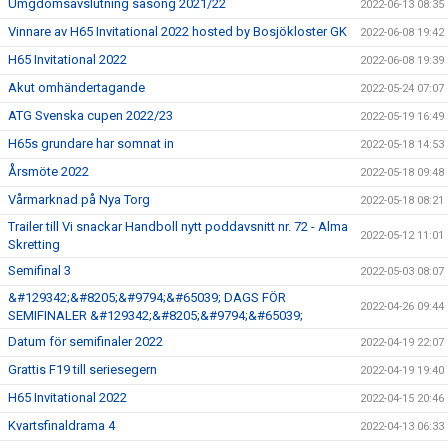
Umgdomsavslutning säsong 2021/22
2022-06-13 08:35
Vinnare av H65 Invitational 2022 hosted by Bosjökloster GK
2022-06-08 19:42
H65 Invitational 2022
2022-06-08 19:39
Akut omhändertagande
2022-05-24 07:07
ATG Svenska cupen 2022/23
2022-05-19 16:49
H65s grundare har somnat in
2022-05-18 14:53
Årsmöte 2022
2022-05-18 09:48
Vårmarknad på Nya Torg
2022-05-18 08:21
Trailer till Vi snackar Handboll nytt poddavsnitt nr. 72 - Alma
2022-05-12 11:01
Skretting
Semifinal 3
2022-05-03 08:07
&#129342;&#8205;&#9794;&#65039; DAGS FÖR
2022-04-26 09:44
SEMIFINALER &#129342;&#8205;&#9794;&#65039;
Datum för semifinaler 2022
2022-04-19 22:07
Grattis F19 till seriesegern
2022-04-19 19:40
H65 Invitational 2022
2022-04-15 20:46
Kvartsfinaldrama 4
2022-04-13 06:33