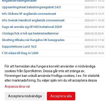
Angående träningtillfällen
2020-03-17 12:12
Uppsamlingsheat belastningsregistret 24/3
2020-03-16 12:06
Info Skånes HF angående coronaviruset
2020-03-13 12:21
Info Svensk Handboll angående coronaviruset
2020-03-11 10:29
Dags att anmäla sig till H65 Invitational 2020!
2020-03-03 18:50
I lördags fick vi två nya hedersmedlemmar
2020-02-23 20:41
Skretting tillbaka när Kungälvs HK besegrades
2020-02-22 17:32
Supporterbuss Lund 16/2
2020-02-10 15:26
F 05 vidare till Steg 4 i USM
2020-02-05 10:31
De va la gött
2020-01-20 20:35
För att hemsidan ska fungera korrekt använder vi nödvändiga
Hvenfelt representerade H65 Höör i debatt om jämställdhet
2020-01-17 09:55
cookies från SportAdmin. Dessa går inte att stänga av.
Guld i Hallbybollen 2020
2020-01-08 09:26
Föreningen kan också använda frivilliga cookies, t.ex. för statistik
En liten julhälsning &#127876;
2019-12-23 11:23
eller marknadsföring. Du väljer själv om du vill acceptera dessa.
Bli H65 volontär
Anpassa dina val
2019-12-12 11:34
Nylansering - H65 Shoppen
2019-11-28 17:00
Acceptera nödvändiga
Acceptera alla
Flickor A vidare till Steg 3 i USM
2019-11-25 09:51