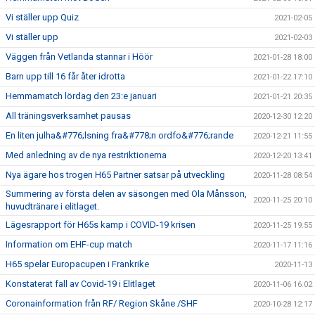
Vi ställer upp Quiz
2021-02-05
Vi ställer upp
2021-02-03
Väggen från Vetlanda stannar i Höör
2021-01-28 18:00
Barn upp till 16 får åter idrotta
2021-01-22 17:10
Hemmamatch lördag den 23:e januari
2021-01-21 20:35
All träningsverksamhet pausas
2020-12-30 12:20
En liten julha&#776;lsning fra&#778;n ordfo&#776;rande
2020-12-21 11:55
Med anledning av de nya restriktionerna
2020-12-20 13:41
Nya ägare hos trogen H65 Partner satsar på utveckling
2020-11-28 08:54
Summering av första delen av säsongen med Ola Månsson,
2020-11-25 20:10
huvudtränare i elitlaget.
Lägesrapport för H65s kamp i COVID-19 krisen
2020-11-25 19:55
Information om EHF-cup match
2020-11-17 11:16
H65 spelar Europacupen i Frankrike
2020-11-13
Konstaterat fall av Covid-19 i Elitlaget
2020-11-06 16:02
Coronainformation från RF/ Region Skåne /SHF
2020-10-28 12:17