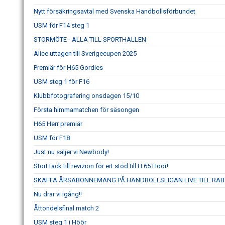
Nytt försäkringsavtal med Svenska Handbollsförbundet
USM för F14 steg 1
STORMÖTE - ALLA TILL SPORTHALLEN
Alice uttagen till Sverigecupen 2025
Premiär för H65 Gordies
USM steg 1 för F16
Klubbfotografering onsdagen 15/10
Första himmamatchen för säsongen
H65 Herr premiär
USM för F18
Just nu säljer vi Newbody!
Stort tack till revizion för ert stöd till H 65 Höör!
SKAFFA ÅRSABONNEMANG PÅ HANDBOLLSLIGAN LIVE TILL RAB
Nu drar vi igång!!
Åttondelsfinal match 2
USM steg 1 i Höör