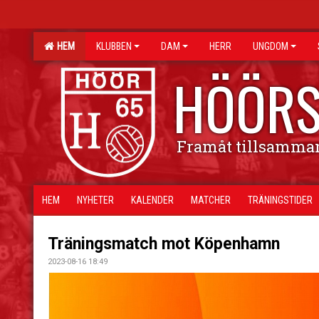
HEM
KLUBBEN
DAM
HERR
UNGDOM
HÖÖRS
Framåt tillsamma
HEM
NYHETER
KALENDER
MATCHER
TRÄNINGSTIDER
Träningsmatch mot Köpenhamn
2023-08-16 18:49