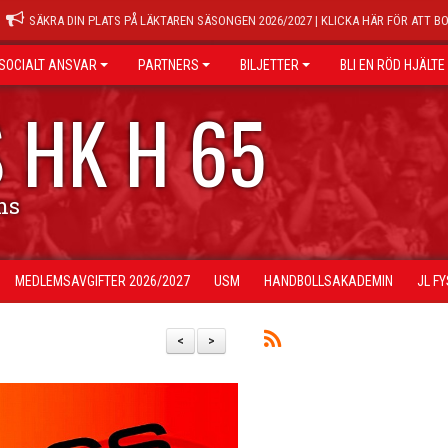
SÄKRA DIN PLATS PÅ LÄKTAREN SÄSONGEN 2026/2027 | KLICKA HÄR FÖR ATT B
SOCIALT ANSVAR
PARTNERS
BILJETTER
BLI EN RÖD HJÄLTE
 HK H 65
ns
MEDLEMSAVGIFTER 2026/2027
USM
HANDBOLLSAKADEMIN
JL F
<
>