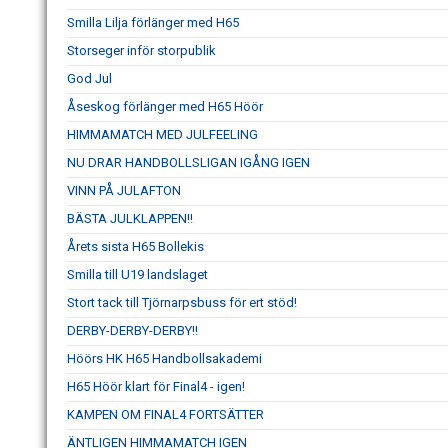
Smilla Lilja förlänger med H65
Storseger inför storpublik
God Jul
Åseskog förlänger med H65 Höör
HIMMAMATCH MED JULFEELING
NU DRAR HANDBOLLSLIGAN IGÅNG IGEN
VINN PÅ JULAFTON
BÄSTA JULKLAPPEN!!
Årets sista H65 Bollekis
Smilla till U19 landslaget
Stort tack till Tjörnarpsbuss för ert stöd!
DERBY-DERBY-DERBY!!
Höörs HK H65 Handbollsakademi
H65 Höör klart för Final4 - igen!
KAMPEN OM FINAL4 FORTSÄTTER
ÄNTLIGEN HIMMAMATCH IGEN