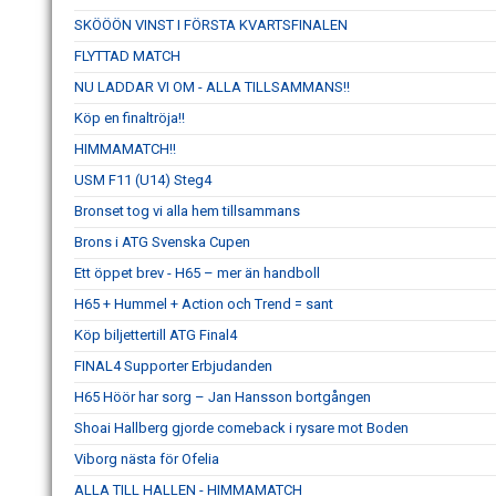
SKÖÖÖN VINST I FÖRSTA KVARTSFINALEN
FLYTTAD MATCH
NU LADDAR VI OM - ALLA TILLSAMMANS!!
Köp en finaltröja!!
HIMMAMATCH!!
USM F11 (U14) Steg4
Bronset tog vi alla hem tillsammans
Brons i ATG Svenska Cupen
Ett öppet brev - H65 – mer än handboll
H65 + Hummel + Action och Trend = sant
Köp biljettertill ATG Final4
FINAL4 Supporter Erbjudanden
H65 Höör har sorg – Jan Hansson bortgången
Shoai Hallberg gjorde comeback i rysare mot Boden
Viborg nästa för Ofelia
ALLA TILL HALLEN - HIMMAMATCH