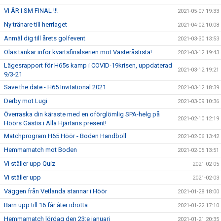
VI ÄR I SM FINAL !!!
2021-05-07 19:33
Ny tränare till herrlaget
2021-04-02 10:08
Anmäl dig till årets golfevent
2021-03-30 13:53
Olas tankar inför kvartsfinalserien mot VästeråsIrsta!
2021-03-12 19:43
Lägesrapport för H65s kamp i COVID-19krisen, uppdaterad
2021-03-12 19:21
9/3-21
Save the date - H65 Invitational 2021
2021-03-12 18:39
Derby mot Lugi
2021-03-09 10:36
Överraska din käraste med en oförglömlig SPA-helg på
2021-02-10 12:19
Höörs Gästis i Alla Hjärtans present!
Matchprogram H65 Höör - Boden Handboll
2021-02-06 13:42
Hemmamatch mot Boden
2021-02-05 13:51
Vi ställer upp Quiz
2021-02-05
Vi ställer upp
2021-02-03
Väggen från Vetlanda stannar i Höör
2021-01-28 18:00
Barn upp till 16 får åter idrotta
2021-01-22 17:10
Hemmamatch lördag den 23:e januari
2021-01-21 20:35