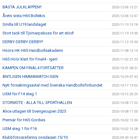
BÄSTA JULKLAPPEN!!
2025-12-06 13:21
Årets sista H65 Bollekis
2025-12-06 12:47
Smilla till U19 landslaget
2025-11-19 15:18
Stort tack till Tjörnarpsbuss för ert stöd!
2025-11-19 13:30
DERBY-DERBY-DERBY!!
2025-11-12 10:34
Höörs HK H65 Handbollsakademi
2025-11-08 12:14
H65 Höör klart för Final4 - igen!
2025-11-02 21:53
KAMPEN OM FINAL4 FORTSÄTTER
2025-10-31 08:31
ÄNTLIGEN HIMMAMATCH IGEN
2025-10-29 07:43
Nytt försäkringsavtal med Svenska Handbollsförbundet
2025-10-17 13:02
USM för F14 steg 1
2025-10-15 20:25
STORMÖTE - ALLA TILL SPORTHALLEN
2025-10-08 17:02
Alice uttagen till Sverigecupen 2025
2025-10-08 17:00
Premiär för H65 Gordies
2025-10-02 15:34
USM steg 1 för F16
2025-10-02 15:28
Klubbfotografering onsdagen 15/10
2025-09-30 16:47