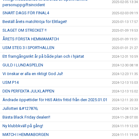
2025-02-05 13:34
personuppgiftsincident
SNART DAGS FÖR FINAL4
2025-02-03 09:19
Beställ årets matchtröja för Elitlaget!
2025-01-13 17:57
SLAGET OM STRECKET !!
2025-01-09 19:53
ÅRETS FÖRSTA HEMMAMATCH
2025-01-09 19:51
USM STEG 3 I SPORTHALLEN
2025-01-01 21:27
Ett framgångsrikt år på både plan och i hjärtat
2024-12-31 10:59
GULD I LUNDASPELEN
2024-12-30 08:18
Vi önskar er alla en riktigt God Jul!
2024-12-23 11:35
USM P14
2024-12-13 15:03
DEN PERFEKTA JULKLAPPEN
2024-12-13 15:02
Ändrade öppettider för H65 Aktiv fritid från den 2025.01.01
2024-12-11 20:33
Jullotteri &#127876;
2024-12-04 13:24
Bästa Black Friday dealen!!
2024-11-28 07:00
Ny klubbkväll på gång!
2024-11-19 12:03
MATCH I HEMMABORGEN
2024-11-11 19:54