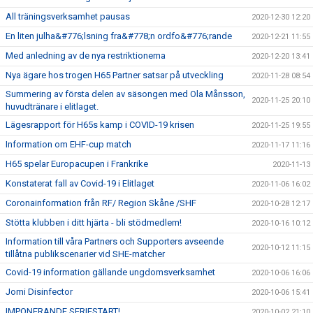
All träningsverksamhet pausas
2020-12-30 12:20
En liten julha&#776;lsning fra&#778;n ordfo&#776;rande
2020-12-21 11:55
Med anledning av de nya restriktionerna
2020-12-20 13:41
Nya ägare hos trogen H65 Partner satsar på utveckling
2020-11-28 08:54
Summering av första delen av säsongen med Ola Månsson,
2020-11-25 20:10
huvudtränare i elitlaget.
Lägesrapport för H65s kamp i COVID-19 krisen
2020-11-25 19:55
Information om EHF-cup match
2020-11-17 11:16
H65 spelar Europacupen i Frankrike
2020-11-13
Konstaterat fall av Covid-19 i Elitlaget
2020-11-06 16:02
Coronainformation från RF/ Region Skåne /SHF
2020-10-28 12:17
Stötta klubben i ditt hjärta - bli stödmedlem!
2020-10-16 10:12
Information till våra Partners och Supporters avseende
2020-10-12 11:15
tillåtna publikscenarier vid SHE-matcher
Covid-19 information gällande ungdomsverksamhet
2020-10-06 16:06
Jomi Disinfector
2020-10-06 15:41
IMPONERANDE SERIESTART!
2020-10-02 21:10