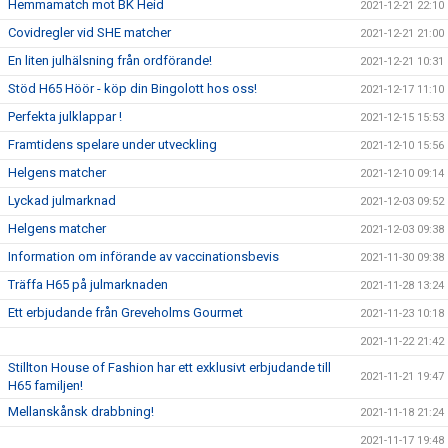
Hemmamatch mot BK Heid
2021-12-21 22:10
Covidregler vid SHE matcher
2021-12-21 21:00
En liten julhälsning från ordförande!
2021-12-21 10:31
Stöd H65 Höör - köp din Bingolott hos oss!
2021-12-17 11:10
Perfekta julklappar !
2021-12-15 15:53
Framtidens spelare under utveckling
2021-12-10 15:56
Helgens matcher
2021-12-10 09:14
Lyckad julmarknad
2021-12-03 09:52
Helgens matcher
2021-12-03 09:38
Information om införande av vaccinationsbevis
2021-11-30 09:38
Träffa H65 på julmarknaden
2021-11-28 13:24
Ett erbjudande från Greveholms Gourmet
2021-11-23 10:18
2021-11-22 21:42
Stillton House of Fashion har ett exklusivt erbjudande till
2021-11-21 19:47
H65 familjen!
Mellanskånsk drabbning!
2021-11-18 21:24
2021-11-17 19:48