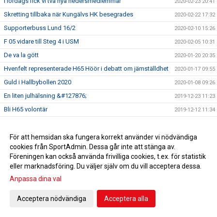
I lördags fick vi två nya hedersmedlemmar
2020-02-23 20:41
Skretting tillbaka när Kungälvs HK besegrades
2020-02-22 17:32
Supporterbuss Lund 16/2
2020-02-10 15:26
F 05 vidare till Steg 4 i USM
2020-02-05 10:31
De va la gött
2020-01-20 20:35
Hvenfelt representerade H65 Höör i debatt om jämställdhet
2020-01-17 09:55
Guld i Hallbybollen 2020
2020-01-08 09:26
En liten julhälsning &#127876;
2019-12-23 11:23
Bli H65 volontär
2019-12-12 11:34
Nylansering - H65 Shoppen
2019-11-28 17:00
Flickor A vidare till Steg 3 i USM
För att hemsidan ska fungera korrekt använder vi nödvändiga
2019-11-25 09:51
cookies från SportAdmin. Dessa går inte att stänga av.
Radiointervju med tre tjejer från F 09
2019-11-13 11:16
Föreningen kan också använda frivilliga cookies, t.ex. för statistik
Save the date!
2019-11-05 14:45
eller marknadsföring. Du väljer själv om du vill acceptera dessa.
Grym Gry och pigg Pripp när Heid besegrades
2019-11-02 18:40
Anpassa dina val
EHF-cupen: Knapp seger efter stark insats
2019-10-12 19:18
Acceptera nödvändiga
Acceptera alla
5-6/10 spelas USM i HÖÖR! Gratis inträde! Välkommen!
2019-10-03 13:55