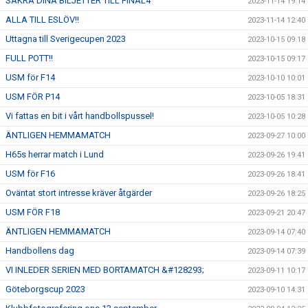
SÄKRA DINA BILJETTER TILL FINAL4
2023-11-14 19:14
ALLA TILL ESLÖV!!
2023-11-14 12:40
Uttagna till Sverigecupen 2023
2023-10-15 09:18
FULL POTT!!
2023-10-15 09:17
USM för F14
2023-10-10 10:01
USM FÖR P14
2023-10-05 18:31
Vi fattas en bit i vårt handbollspussel!
2023-10-05 10:28
ÄNTLIGEN HEMMAMATCH
2023-09-27 10:00
H65s herrar match i Lund
2023-09-26 19:41
USM för F16
2023-09-26 18:41
Oväntat stort intresse kräver åtgärder
2023-09-26 18:25
USM FÖR F18
2023-09-21 20:47
ÄNTLIGEN HEMMAMATCH
2023-09-14 07:40
Handbollens dag
2023-09-14 07:39
VI INLEDER SERIEN MED BORTAMATCH &#128293;
2023-09-11 10:17
Göteborgscup 2023
2023-09-10 14:31