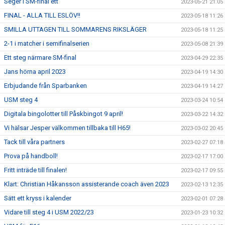
Seger i SM-final ett
2023-05-21 21:05
FINAL - ALLA TILL ESLÖV!!
2023-05-18 11:26
SMILLA UTTAGEN TILL SOMMARENS RIKSLÄGER
2023-05-18 11:25
2-1 i matcher i semifinalserien
2023-05-08 21:39
Ett steg närmare SM-final
2023-04-29 22:35
Jans hörna april 2023
2023-04-19 14:30
Erbjudande från Sparbanken
2023-04-19 14:27
USM steg 4
2023-03-24 10:54
Digitala bingolotter till Påskbingot 9 april!
2023-03-22 14:32
Vi hälsar Jesper välkommen tillbaka till H65!
2023-03-02 20:45
Tack till våra partners
2023-02-27 07:18
Prova på handboll!
2023-02-17 17:00
Fritt inträde till finalen!
2023-02-17 09:55
Klart: Christian Håkansson assisterande coach även 2023
2023-02-13 12:35
Sätt ett kryss i kalender
2023-02-01 07:28
Vidare till steg 4 i USM 2022/23
2023-01-23 10:32