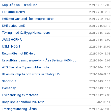
Köp Ulf’s bok - stöd H65
2021-10-01 12:05
Ledarmöte 28/9
2021-09-28 16:13
H65 mot Önnered i hemmapremiären
2021-09-22 15:53
SHE seriepremiär
2021-09-16 09:12
Tävling med XL Bygg Hansanders
2021-09-15 19:29
JANS HÖRNA
2021-09-15 19:00
USM i Höör !
2021-09-14 21:09
Returmöte mot BK Heid
2021-09-09 15:38
Ur ordförandens perspektiv – Åsa Berling i H65 Höör
2021-08-26 13:04
ATG Svenska Cupen dubbelmöte
2021-08-26 12:35
Bli en miljöhjälte och stötta samtidigt H65
2021-08-20 09:13
Shoot-out
2021-08-13 13:13
Gameday!
2021-08-13 13:11
Livesändning av matchen
2021-08-12 14:36
Börja spela handboll 2021/22
2021-08-11
Träningsturnering i Åhus
2021-07-26 16:36