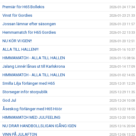
Premiär för H65 Bollekis
2026-01-24 17:34
Vinst för Gordies
2026-01-23 21:33
Jossan lämnar efter säsongen
2026-01-23 11:57
Hemmamatch för H65 Gordies
2026-01-22 13:33
NU KÖR VI IGEN!!
2026-01-20 12:51
ALLA TILL HALLEN!!!
2026-01-16 10:37
HIMMAMATCH - ALLA TILL HALLEN
2026-01-15 08:56
Jalang Linnér lånas ut till Karlskrona
2026-01-14 17:09
HIMMAMATCH - ALLA TILL HALLEN
2026-01-02 14:05
Smilla Lilja förlänger med H65
2025-12-31 12:29
Storseger inför storpublik
2025-12-29 11:35
God Jul
2025-12-24 10:08
Åseskog förlänger med H65 Höör
2025-12-22 18:55
HIMMAMATCH MED JULFEELING
2025-12-20 10:00
NU DRAR HANDBOLLSLIGAN IGÅNG IGEN
2025-12-16 20:04
VINN PÅ JULAFTON
2025-12-06 13:22