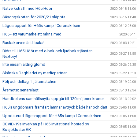
2020-07-03 14:43
Nätverksträff med H65 Höör
2020-06-18 11:06
Säsongskorten för 2020/21 släppta
2020-06-16 11:48
Lägesrapport för H65s kamp i Coronakrisen
2020-06-12 08:00
H65 - ett varumärke att räkna med
2020-06-11
Raskakorven är tillbaka!
2020-06-03 10:21
Bidra till H65 Höör med e-bok och ljudbokstjänsten
2020-05-27 13:55
Nextory!
Inte ensam aldrig glömd
2020-05-26 09:35
Skånska Dagbladet ny mediepartner
2020-05-22 10:13
Följ och deltag i hjältematchen
2020-05-19 20:00
Årsmötet senarelagt
2020-05-13 12:34
Handbollens samhällsnytta uppgår till 120 miljoner kronor
2020-05-13 09:02
H65’s ungdomars framfart lämnar avtryck både här och där!
2020-05-05 11:00
Uppdaterad lägesrapport för H65s kamp i Coronakrisen
2020-05-05 11:00
COVID-19s inverkan på H65 Invitational hosted by
2020-05-05 11:00
Bosjökloster GK