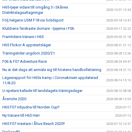
H65-tjejer vidare till omgång 3 i Skånes
2020-10-01 13:34
Distriktslagsuttagningar
Följ helgens USM F18 via Solidsport
2020-09-18 10:47
Klubbens färskaste domare - tjejerna i F06.
2020-09-17 22:22
Framtidens tränare i H65
2020-09-05 21:18
H65 Flickor A uppstartsläger
2020-08-31 21:12
Träningstider ungdom 2020/21
2020-08-28 12:56
F06 & F07 Adventure Race
2020-08-24 09:47
Nu är det dags att anmäla sig till höstens handbollsträning
2020-08-18 21:15
Lägesrapport för H65s kamp i Coronakrisen uppdaterad
2020-08-14 15:10
11/8-20
U-spelare kallade till landslagets träningsdagar
2020-08-10 08:58
Årsmöte 2020
2020-08-08 12:03
H65 F07 inbjudna till Norden Cup!!
2020-07-17
Ny tränare till H65 Herr
2020-07-12
H65 F07 mästare i Åhus Beach 2020!!
2020-07-10 10:37
DoGoodEL