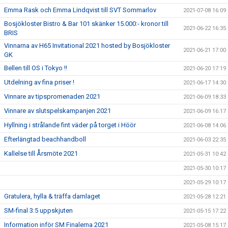
Emma Rask och Emma Lindqvist till SVT Sommarlov
2021-07-08 16:09
Bosjökloster Bistro & Bar 101 skänker 15.000:- kronor till
2021-06-22 16:35
BRIS
Vinnarna av H65 Invitational 2021 hosted by Bosjökloster
2021-06-21 17:00
GK
Bellen till OS i Tokyo !!
2021-06-20 17:19
Utdelning av fina priser !
2021-06-17 14:30
Vinnare av tipspromenaden 2021
2021-06-09 18:33
Vinnare av slutspelskampanjen 2021
2021-06-09 16:17
Hyllning i strålande fint väder på torget i Höör
2021-06-08 14:06
Efterlängtad beachhandboll
2021-06-03 22:35
Kallelse till Årsmöte 2021
2021-05-31 10:42
2021-05-30 10:17
2021-05-29 10:17
Gratulera, hylla & träffa damlaget
2021-05-28 12:21
SM-final 3:5 uppskjuten
2021-05-15 17:22
Information inför SM Finalerna 2021
2021-05-08 15:17