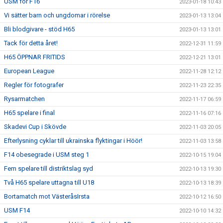
USM för F16
2023-01-18 10:43
Vi sätter barn och ungdomar i rörelse
2023-01-13 13:04
Bli blodgivare - stöd H65
2023-01-13 13:01
Tack för detta året!
2022-12-31 11:59
H65 ÖPPNAR FRITIDS
2022-12-21 13:01
European League
2022-11-28 12:12
Regler för fotografer
2022-11-23 22:35
Rysarmatchen
2022-11-17 06:59
H65 spelare i final
2022-11-16 07:16
Skadevi Cup i Skövde
2022-11-03 20:05
Efterlysning cyklar till ukrainska flyktingar i Höör!
2022-11-03 13:58
F14 obesegrade i USM steg 1
2022-10-15 19:04
Fem spelare till distriktslag syd
2022-10-13 19:30
Två H65 spelare uttagna till U18
2022-10-13 18:39
Bortamatch mot VästeråsIrsta
2022-10-12 16:50
USM F14
2022-10-10 14:32