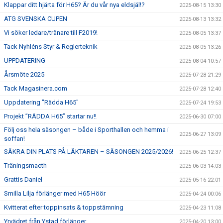
Klappar ditt hjärta för H65? Är du vår nya eldsjäl!?
2025-08-15 13:30
ATG SVENSKA CUPEN
2025-08-13 13:32
Vi söker ledare/tränare till F2019!
2025-08-05 13:37
Tack Nyhléns Styr & Reglerteknik
2025-08-05 13:26
UPPDATERING
2025-08-04 10:57
Årsmöte 2025
2025-07-28 21:29
Tack Magasinera.com
2025-07-28 12:40
Uppdatering "Rädda H65"
2025-07-24 19:53
Projekt ”RÄDDA H65” startar nu!!
2025-06-30 07:00
Följ oss hela säsongen – både i Sporthallen och hemma i
2025-06-27 13:09
soffan!
SÄKRA DIN PLATS PÅ LÄKTAREN – SÄSONGEN 2025/2026!
2025-06-25 12:37
Träningsmacth
2025-06-03 14:03
Grattis Daniel
2025-05-16 22:01
Smilla Lilja förlänger med H65 Höör
2025-04-24 00:06
Kvitterat efter toppinsats & toppstämning
2025-04-23 11:08
Yrvädret från Ystad förlänger
2025-04-20 13:00