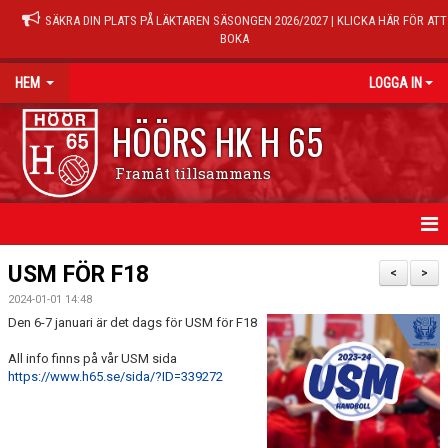
SÄKRA DIN PLATS PÅ LÄKTAREN SÄSONGEN 2026/2027 | KLICKA HÄR FÖR ATT
BOKA
HEM
LOGGA IN
HÖÖRS HK H 65
Framåt tillsammans
HEM
USM FÖR F18
<
>
2024-01-01 14:48
NYHETER
Den 6-7 januari är det dags för USM för F18
KALENDER
All info finns på vår USM sida
https://www.h65.se/sida/?ID=339272
MATCHER
TRÄNINGSTIDER