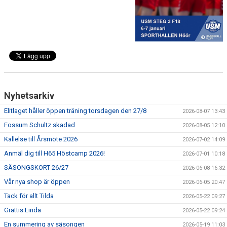
MEDLEMSAVGIFTER 2026/2027
USM
HANDBOLLSAKADEMIN
JL FYSIOCENTER
Nyhetsarkiv
IDROTTSFÖRSÄKRINGAR
Elitlaget håller öppen träning torsdagen den 27/8
2026-08-07 13:43
Fossum Schultz skadad
2026-08-05 12:10
Kallelse till Årsmöte 2026
2026-07-02 14:09
Anmäl dig till H65 Höstcamp 2026!
2026-07-01 10:18
SÄSONGSKORT 26/27
2026-06-08 16:32
Vår nya shop är öppen
2026-06-05 20:47
Tack för allt Tilda
2026-05-22 09:27
Grattis Linda
2026-05-22 09:24
En summering av säsongen
2026-05-19 11:03