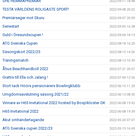
SHE HEMMAPREMIÄR
2022-09-11 18:48
TESTA VÄRLDENS ROLIGASTE SPORT!
2022-09-08 20:02
Premiärseger mot Skuru
2022-09-07 20:09
Seriestart
2022-09-05 16:28
Guld i Öresundscupen !
2022-09-04 18:13
ATG Svenska Cupen
2022-08-18 16:20
Säsongskort 2022/23
2022-08-15 14:05
Träningsmatch
2022-08-13 10:39
Åhus Beachhandboll 2022
2022-07-21 20:07
Grattis till Ella och Jalang !
2022-07-04 12:56
Stort tack Höörs pensionärers Bowlingklubb
2022-06-15 11:20
Umgdomsavslutning säsong 2021/22
2022-06-13 08:35
Vinnare av H65 Invitational 2022 hosted by Bosjökloster GK
2022-06-08 19:42
H65 Invitational 2022
2022-06-08 19:39
Akut omhändertagande
2022-05-24 07:07
ATG Svenska cupen 2022/23
2022-05-19 16:49