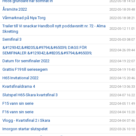
H65s grundare har somnat in
2022-05-18 14:53
Årsmöte 2022
2022-05-18 09:48
Vårmarknad på Nya Torg
2022-05-18 08:21
Trailer till Vi snackar Handboll nytt poddavsnitt nr. 72 - Alma
2022-05-12 11:01
Skretting
Semifinal 3
2022-05-03 08:07
&#129342;&#8205;&#9794;&#65039; DAGS FÖR
2022-04-26 09:44
SEMIFINALER &#129342;&#8205;&#9794;&#65039;
Datum för semifinaler 2022
2022-04-19 22:07
Grattis F19 till seriesegern
2022-04-19 19:40
H65 Invitational 2022
2022-04-15 20:46
Kvartsfinaldrama 4
2022-04-13 06:33
Slutspel H65-Skara kvartsfinal 3
2022-04-07 16:22
F15 vann sin serie
2022-04-05 11:49
F16 vann sin serie
2022-04-04 15:20
Vlogg - Kvartsfinal 2 i Skara
2022-04-04 07:46
Imorgon startar slutspelet
2022-03-26 10:10