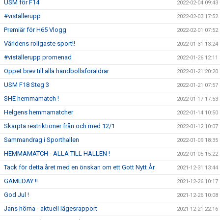
USM för F14
2022-02-04 09:43
#viställerupp
2022-02-03 17:52
Premiär för H65 Vlogg
2022-02-01 07:52
Världens roligaste sport!!
2022-01-31 13:24
#viställerupp promenad
2022-01-26 12:11
Öppet brev till alla handbollsföräldrar
2022-01-21 20:20
USM F18 Steg 3
2022-01-21 07:57
SHE hemmamatch !
2022-01-17 17:53
Helgens hemmamatcher
2022-01-14 10:50
Skärpta restriktioner från och med 12/1
2022-01-12 10:07
Sammandrag i Sporthallen
2022-01-09 18:35
HEMMAMATCH - ALLA TILL HALLEN !
2022-01-05 15:22
Tack för detta året med en önskan om ett Gott Nytt År
2021-12-31 13:44
GAMEDAY !!
2021-12-26 10:17
God Jul !
2021-12-26 10:08
Jans hörna - aktuell lägesrapport
2021-12-21 22:16