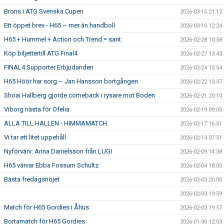
Brons i ATG Svenska Cupen
2026-03-15 21:12
Ett öppet brev - H65 – mer än handboll
2026-03-10 12:24
H65 + Hummel + Action och Trend = sant
2026-02-28 10:58
Köp biljettertill ATG Final4
2026-02-27 13:43
FINAL4 Supporter Erbjudanden
2026-02-24 15:54
H65 Höör har sorg – Jan Hansson bortgången
2026-02-22 13:37
Shoai Hallberg gjorde comeback i rysare mot Boden
2026-02-21 20:10
Viborg nästa för Ofelia
2026-02-19 09:05
ALLA TILL HALLEN - HIMMAMATCH
2026-02-17 16:51
Vi tar ett litet uppehåll
2026-02-13 07:51
Nyförvärv: Anna Danielsson från LUGI
2026-02-09 14:38
H65 värvar Ebba Fossum Schultz
2026-02-04 18:00
Bästa fredagsnöjet
2026-02-03 20:00
2026-02-03 19:59
Match för H65 Gordies i Åhus
2026-02-03 19:57
Bortamatch för H65 Gordies
2026-01-30 12:03