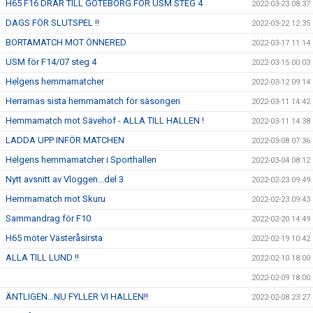
H65 F16 DRAR TILL GÖTEBORG FÖR USM STEG 4
2022-03-23 08:37
DAGS FÖR SLUTSPEL !!
2022-03-22 12:35
BORTAMATCH MOT ÖNNERED
2022-03-17 11:14
USM för F14/07 steg 4
2022-03-15 00:03
Helgens hemmamatcher
2022-03-12 09:14
Herrarnas sista hemmamatch för säsongen
2022-03-11 14:42
Hemmamatch mot Sävehof - ALLA TILL HALLEN !
2022-03-11 14:38
LADDA UPP INFÖR MATCHEN
2022-03-08 07:36
Helgens hemmamatcher i Sporthallen
2022-03-04 08:12
Nytt avsnitt av Vloggen...del 3
2022-02-23 09:49
Hemmamatch mot Skuru
2022-02-23 09:43
Sammandrag för F10
2022-02-20 14:49
H65 möter Västeråsirsta
2022-02-19 10:42
ALLA TILL LUND !!
2022-02-10 18:00
2022-02-09 18:00
ÄNTLIGEN...NU FYLLER VI HALLEN!!
2022-02-08 23:27