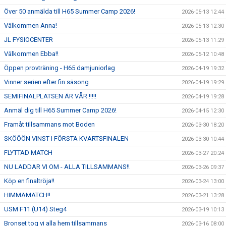
Över 50 anmälda till H65 Summer Camp 2026!
2026-05-13 12:44
Välkommen Anna!
2026-05-13 12:30
JL FYSIOCENTER
2026-05-13 11:29
Välkommen Ebba!!
2026-05-12 10:48
Öppen provträning - H65 damjuniorlag
2026-04-19 19:32
Vinner serien efter fin säsong
2026-04-19 19:29
SEMIFINALPLATSEN ÄR VÅR !!!!!
2026-04-19 19:28
Anmäl dig till H65 Summer Camp 2026!
2026-04-15 12:30
Framåt tillsammans mot Boden
2026-03-30 18:20
SKÖÖÖN VINST I FÖRSTA KVARTSFINALEN
2026-03-30 10:44
FLYTTAD MATCH
2026-03-27 20:24
NU LADDAR VI OM - ALLA TILLSAMMANS!!
2026-03-26 09:37
Köp en finaltröja!!
2026-03-24 13:00
HIMMAMATCH!!
2026-03-21 13:28
USM F11 (U14) Steg4
2026-03-19 10:13
Bronset tog vi alla hem tillsammans
2026-03-16 08:00