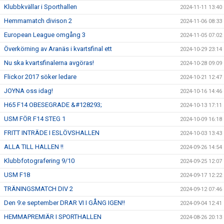
Klubbkvällar i Sporthallen
2024-11-11 13:40
Hemmamatch divison 2
2024-11-06 08:33
European League omgång 3
2024-11-05 07:02
Överkörning av Aranäs i kvartsfinal ett
2024-10-29 23:14
Nu ska kvartsfinalerna avgöras!
2024-10-28 09:09
Flickor 2017 söker ledare
2024-10-21 12:47
JOYNA oss idag!
2024-10-16 14:46
H65 F14 OBESEGRADE &#128293;
2024-10-13 17:11
USM FÖR F14 STEG 1
2024-10-09 16:18
FRITT INTRÄDE I ESLÖVSHALLEN
2024-10-03 13:43
ALLA TILL HALLEN !!
2024-09-26 14:54
Klubbfotografering 9/10
2024-09-25 12:07
USM F18
2024-09-17 12:22
TRÄNINGSMATCH DIV 2
2024-09-12 07:46
Den 9:e september DRAR VI I GÅNG IGEN!!
2024-09-04 12:41
HEMMAPREMIÄR I SPORTHALLEN
2024-08-26 20:13