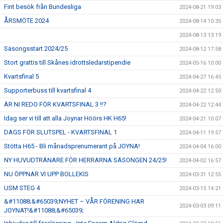
Fint besök från Bundesliga
2024-08-21 19:03
ÅRSMÖTE 2024
2024-08-14 10:35
2024-08-13 13:19
Säsongsstart 2024/25
2024-08-12 17:58
Stort grattis till Skånes idrottsledarstipendie
2024-05-16 10:00
Kvartsfinal 5
2024-04-27 16:45
Supporterbuss till kvartsfinal 4
2024-04-22 12:50
ÄR NI REDO FÖR KVARTSFINAL 3 !!?
2024-04-22 12:44
Idag ser vi till att alla Joynar Höörs HK H65!
2024-04-21 10:07
DAGS FÖR SLUTSPEL - KVARTSFINAL 1
2024-04-11 19:57
Stötta H65 - Bli månadsprenumerant på JOYNA!
2024-04-04 16:00
NY HUVUDTRÄNARE FÖR HERRARNA SÄSONGEN 24/25!
2024-04-02 16:57
NU ÖPPNAR VI UPP BOLLEKIS
2024-03-31 12:55
USM STEG 4
2024-03-15 14:21
&#11088;&#65039;NYHET – VÅR FÖRENING HAR
2024-03-03 09:11
JOYNAT!&#11088;&#65039;