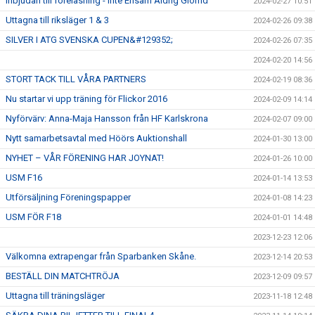
Inbjudan till föreläsning - Inte Ensam Aldrig Glömd
2024-02-27 10:51
Uttagna till riksläger 1 & 3
2024-02-26 09:38
SILVER I ATG SVENSKA CUPEN&#129352;
2024-02-26 07:35
2024-02-20 14:56
STORT TACK TILL VÅRA PARTNERS
2024-02-19 08:36
Nu startar vi upp träning för Flickor 2016
2024-02-09 14:14
Nyförvärv: Anna-Maja Hansson från HF Karlskrona
2024-02-07 09:00
Nytt samarbetsavtal med Höörs Auktionshall
2024-01-30 13:00
NYHET – VÅR FÖRENING HAR JOYNAT!
2024-01-26 10:00
USM F16
2024-01-14 13:53
Utförsäljning Föreningspapper
2024-01-08 14:23
USM FÖR F18
2024-01-01 14:48
2023-12-23 12:06
Välkomna extrapengar från Sparbanken Skåne.
2023-12-14 20:53
BESTÄLL DIN MATCHTRÖJA
2023-12-09 09:57
Uttagna till träningsläger
2023-11-18 12:48