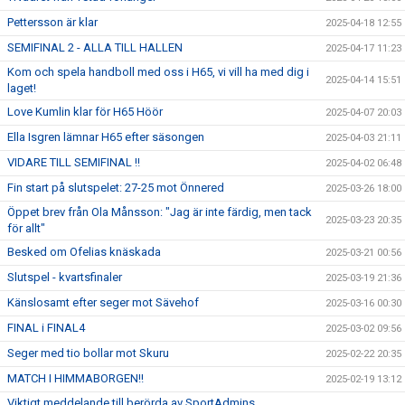
Pettersson är klar
2025-04-18 12:55
SEMIFINAL 2 - ALLA TILL HALLEN
2025-04-17 11:23
Kom och spela handboll med oss i H65, vi vill ha med dig i
2025-04-14 15:51
laget!
Love Kumlin klar för H65 Höör
2025-04-07 20:03
Ella Isgren lämnar H65 efter säsongen
2025-04-03 21:11
VIDARE TILL SEMIFINAL !!
2025-04-02 06:48
Fin start på slutspelet: 27-25 mot Önnered
2025-03-26 18:00
Öppet brev från Ola Månsson: "Jag är inte färdig, men tack
2025-03-23 20:35
för allt"
Besked om Ofelias knäskada
2025-03-21 00:56
Slutspel - kvartsfinaler
2025-03-19 21:36
Känslosamt efter seger mot Sävehof
2025-03-16 00:30
FINAL i FINAL4
2025-03-02 09:56
Seger med tio bollar mot Skuru
2025-02-22 20:35
MATCH I HIMMABORGEN!!
2025-02-19 13:12
Viktigt meddelande till berörda av SportAdmins