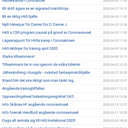
Nätverkande i Coronatider
2020-05-05 11:00
Bli stolt ägare av en signerad matchtröja
2020-04-27 19:12
Bli en riktig H65 hjälte
2020-04-24 11:00
Nytt tränarpar för Damer Div 2/ Damer J
2020-04-23 12:24
H65´s CSR program pausat på grund av Coronaviruset
2020-04-20 11:00
Lägesrapport för H65s kamp i Coronakrisen
2020-04-20 11:00
H65 riktlinjer för träning april 2020
2020-04-09 10:06
Starka tillsammans!
2020-04-06 10:13
Tillsammans tar vi oss igenom de svåra tiderna!
2020-04-02 12:23
Jättevändning i Kungälv - oväntad fantasymatchhjälte
2020-03-27 20:25
Ibland blir det inte riktigt som man tänkt sig...
2020-03-20 10:57
Angående träningtillfällen
2020-03-17 12:12
Uppsamlingsheat belastningsregistret 24/3
2020-03-16 12:06
Info Skånes HF angående coronaviruset
2020-03-13 12:21
Info Svensk Handboll angående coronaviruset
2020-03-11 10:29
Dags att anmäla sig till H65 Invitational 2020!
2020-03-03 18:50