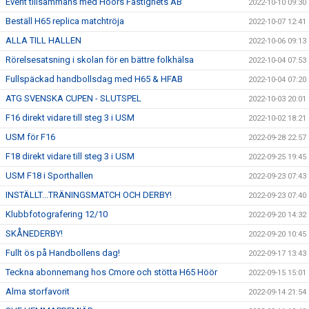
Event tillsammans med Höörs Fastighets AB
2022-10-10 09:30
Beställ H65 replica matchtröja
2022-10-07 12:41
ALLA TILL HALLEN
2022-10-06 09:13
Rörelsesatsning i skolan för en bättre folkhälsa
2022-10-04 07:53
Fullspäckad handbollsdag med H65 & HFAB
2022-10-04 07:20
ATG SVENSKA CUPEN - SLUTSPEL
2022-10-03 20:01
F16 direkt vidare till steg 3 i USM
2022-10-02 18:21
USM för F16
2022-09-28 22:57
F18 direkt vidare till steg 3 i USM
2022-09-25 19:45
USM F18 i Sporthallen
2022-09-23 07:43
INSTÄLLT...TRÄNINGSMATCH OCH DERBY!
2022-09-23 07:40
Klubbfotografering 12/10
2022-09-20 14:32
SKÅNEDERBY!
2022-09-20 10:45
Fullt ös på Handbollens dag!
2022-09-17 13:43
Teckna abonnemang hos Cmore och stötta H65 Höör
2022-09-15 15:01
Alma storfavorit
2022-09-14 21:54