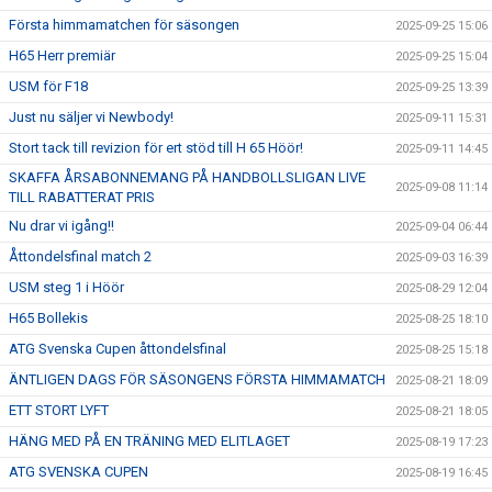
Första himmamatchen för säsongen
2025-09-25 15:06
H65 Herr premiär
2025-09-25 15:04
USM för F18
2025-09-25 13:39
Just nu säljer vi Newbody!
2025-09-11 15:31
Stort tack till revizion för ert stöd till H 65 Höör!
2025-09-11 14:45
SKAFFA ÅRSABONNEMANG PÅ HANDBOLLSLIGAN LIVE
2025-09-08 11:14
TILL RABATTERAT PRIS
Nu drar vi igång!!
2025-09-04 06:44
Åttondelsfinal match 2
2025-09-03 16:39
USM steg 1 i Höör
2025-08-29 12:04
H65 Bollekis
2025-08-25 18:10
ATG Svenska Cupen åttondelsfinal
2025-08-25 15:18
ÄNTLIGEN DAGS FÖR SÄSONGENS FÖRSTA HIMMAMATCH
2025-08-21 18:09
ETT STORT LYFT
2025-08-21 18:05
HÄNG MED PÅ EN TRÄNING MED ELITLAGET
2025-08-19 17:23
ATG SVENSKA CUPEN
2025-08-19 16:45