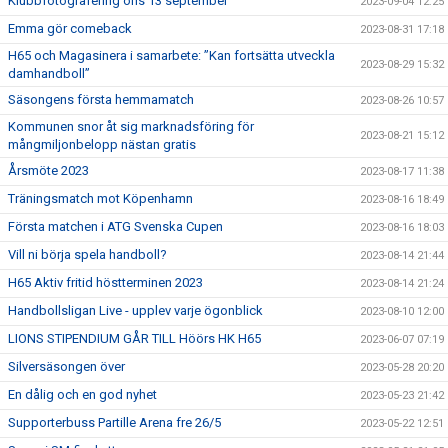
Klubbfotografering ons 13 september
2023-09-04 12:25
Emma gör comeback
2023-08-31 17:18
H65 och Magasinera i samarbete: ”Kan fortsätta utveckla
2023-08-29 15:32
damhandboll”
Säsongens första hemmamatch
2023-08-26 10:57
Kommunen snor åt sig marknadsföring för
2023-08-21 15:12
mångmiljonbelopp nästan gratis
Årsmöte 2023
2023-08-17 11:38
Träningsmatch mot Köpenhamn
2023-08-16 18:49
Första matchen i ATG Svenska Cupen
2023-08-16 18:03
Vill ni börja spela handboll?
2023-08-14 21:44
H65 Aktiv fritid höstterminen 2023
2023-08-14 21:24
Handbollsligan Live - upplev varje ögonblick
2023-08-10 12:00
LIONS STIPENDIUM GÅR TILL Höörs HK H65
2023-06-07 07:19
Silversäsongen över
2023-05-28 20:20
En dålig och en god nyhet
2023-05-23 21:42
Supporterbuss Partille Arena fre 26/5
2023-05-22 12:51