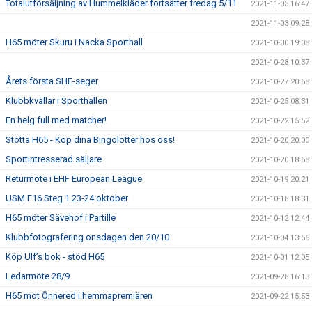
Totalutförsäljning av Hummelkläder fortsätter fredag 5/11
2021-11-03 16:47
2021-11-03 09:28
H65 möter Skuru i Nacka Sporthall
2021-10-30 19:08
2021-10-28 10:37
Årets första SHE-seger
2021-10-27 20:58
Klubbkvällar i Sporthallen
2021-10-25 08:31
En helg full med matcher!
2021-10-22 15:52
Stötta H65 - Köp dina Bingolotter hos oss!
2021-10-20 20:00
Sportintresserad säljare
2021-10-20 18:58
Returmöte i EHF European League
2021-10-19 20:21
USM F16 Steg 1 23-24 oktober
2021-10-18 18:31
H65 möter Sävehof i Partille
2021-10-12 12:44
Klubbfotografering onsdagen den 20/10
2021-10-04 13:56
Köp Ulf’s bok - stöd H65
2021-10-01 12:05
Ledarmöte 28/9
2021-09-28 16:13
H65 mot Önnered i hemmapremiären
2021-09-22 15:53