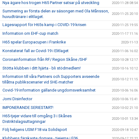
Nya ägare hos trogen H65 Partner satsar på utveckling
2020-11-28 08:54
Summering av första delen av säsongen med Ola Månsson,
2020-11-25 20:10
huvudtränare i elitlaget.
Lägesrapport för H65s kamp i COVID-19 krisen
2020-11-25 19:55
Information om EHF-cup match
2020-11-17 11:16
H65 spelar Europacupen i Frankrike
2020-11-13
Konstaterat fall av Covid-19 i Elitlaget
2020-11-06 16:02
Coronainformation från RF/ Region Skåne /SHF
2020-10-28 12:17
Stötta klubben i ditt hjärta - bli stödmedlem!
2020-10-16 10:12
Information till våra Partners och Supporters avseende
2020-10-12 11:15
tillåtna publikscenarier vid SHE-matcher
Covid-19 information gällande ungdomsverksamhet
2020-10-06 16:06
Jomi Disinfector
2020-10-06 15:41
IMPONERANDE SERIESTART!
2020-10-02 21:10
H65-tjejer vidare till omgång 3 i Skånes
2020-10-01 13:34
Distriktslagsuttagningar
Följ helgens USM F18 via Solidsport
2020-09-18 10:47
Klubbens färskaste domare - tjejerna i F06.
2020-09-17 22:22