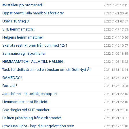
#viställerupp promenad
2022-01-26 12:11
Öppet brev till alla handbollsföräldrar
2022-01-21 20:20
USM F18 Steg 3
2022-01-21 07:57
SHE hemmamatch !
2022-01-17 17:53
Helgens hemmamatcher
2022-01-14 10:50
Skärpta restriktioner från och med 12/1
2022-01-12 10:07
Sammandrag i Sporthallen
2022-01-09 18:35
HEMMAMATCH - ALLA TILL HALLEN !
2022-01-05 15:22
Tack för detta året med en önskan om ett Gott Nytt År
2021-12-31 13:44
GAMEDAY !!
2021-12-26 10:17
God Jul !
2021-12-26 10:08
Jans hörna - aktuell lägesrapport
2021-12-21 22:16
Hemmamatch mot BK Heid
2021-12-21 22:10
Covidregler vid SHE matcher
2021-12-21 21:00
En liten julhälsning från ordförande!
2021-12-21 10:31
Stöd H65 Höör - köp din Bingolott hos oss!
2021-12-17 11:10