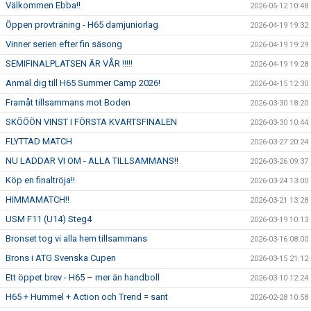
Välkommen Ebba!!
2026-05-12 10:48
Öppen provträning - H65 damjuniorlag
2026-04-19 19:32
Vinner serien efter fin säsong
2026-04-19 19:29
SEMIFINALPLATSEN ÄR VÅR !!!!!
2026-04-19 19:28
Anmäl dig till H65 Summer Camp 2026!
2026-04-15 12:30
Framåt tillsammans mot Boden
2026-03-30 18:20
SKÖÖÖN VINST I FÖRSTA KVARTSFINALEN
2026-03-30 10:44
FLYTTAD MATCH
2026-03-27 20:24
NU LADDAR VI OM - ALLA TILLSAMMANS!!
2026-03-26 09:37
Köp en finaltröja!!
2026-03-24 13:00
HIMMAMATCH!!
2026-03-21 13:28
USM F11 (U14) Steg4
2026-03-19 10:13
Bronset tog vi alla hem tillsammans
2026-03-16 08:00
Brons i ATG Svenska Cupen
2026-03-15 21:12
Ett öppet brev - H65 – mer än handboll
2026-03-10 12:24
H65 + Hummel + Action och Trend = sant
2026-02-28 10:58