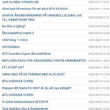
Just nu säljer vi Newbody!
2025-09-11 15:31
Stort tack till revizion för ert stöd till H 65 Höör!
2025-09-11 14:45
SKAFFA ÅRSABONNEMANG PÅ HANDBOLLSLIGAN LIVE
2025-09-08 11:14
TILL RABATTERAT PRIS
Nu drar vi igång!!
2025-09-04 06:44
Åttondelsfinal match 2
2025-09-03 16:39
USM steg 1 i Höör
2025-08-29 12:04
H65 Bollekis
2025-08-25 18:10
ATG Svenska Cupen åttondelsfinal
2025-08-25 15:18
ÄNTLIGEN DAGS FÖR SÄSONGENS FÖRSTA HIMMAMATCH
2025-08-21 18:09
ETT STORT LYFT
2025-08-21 18:05
HÄNG MED PÅ EN TRÄNING MED ELITLAGET
2025-08-19 17:23
ATG SVENSKA CUPEN
2025-08-19 16:45
Klappar ditt hjärta för H65? Är du vår nya eldsjäl!?
2025-08-15 13:30
ATG SVENSKA CUPEN
2025-08-13 13:32
Vi söker ledare/tränare till F2019!
2025-08-05 13:37
Tack Nyhléns Styr & Reglerteknik
2025-08-05 13:26