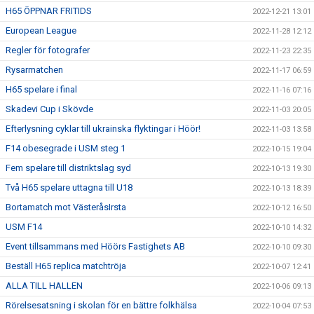
H65 ÖPPNAR FRITIDS
2022-12-21 13:01
European League
2022-11-28 12:12
Regler för fotografer
2022-11-23 22:35
Rysarmatchen
2022-11-17 06:59
H65 spelare i final
2022-11-16 07:16
Skadevi Cup i Skövde
2022-11-03 20:05
Efterlysning cyklar till ukrainska flyktingar i Höör!
2022-11-03 13:58
F14 obesegrade i USM steg 1
2022-10-15 19:04
Fem spelare till distriktslag syd
2022-10-13 19:30
Två H65 spelare uttagna till U18
2022-10-13 18:39
Bortamatch mot VästeråsIrsta
2022-10-12 16:50
USM F14
2022-10-10 14:32
Event tillsammans med Höörs Fastighets AB
2022-10-10 09:30
Beställ H65 replica matchtröja
2022-10-07 12:41
ALLA TILL HALLEN
2022-10-06 09:13
Rörelsesatsning i skolan för en bättre folkhälsa
2022-10-04 07:53