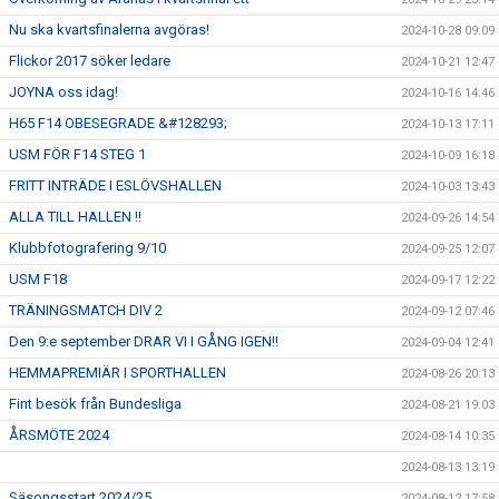
Nu ska kvartsfinalerna avgöras!
2024-10-28 09:09
Flickor 2017 söker ledare
2024-10-21 12:47
JOYNA oss idag!
2024-10-16 14:46
H65 F14 OBESEGRADE &#128293;
2024-10-13 17:11
USM FÖR F14 STEG 1
2024-10-09 16:18
FRITT INTRÄDE I ESLÖVSHALLEN
2024-10-03 13:43
ALLA TILL HALLEN !!
2024-09-26 14:54
Klubbfotografering 9/10
2024-09-25 12:07
USM F18
2024-09-17 12:22
TRÄNINGSMATCH DIV 2
2024-09-12 07:46
Den 9:e september DRAR VI I GÅNG IGEN!!
2024-09-04 12:41
HEMMAPREMIÄR I SPORTHALLEN
2024-08-26 20:13
Fint besök från Bundesliga
2024-08-21 19:03
ÅRSMÖTE 2024
2024-08-14 10:35
2024-08-13 13:19
Säsongsstart 2024/25
2024-08-12 17:58