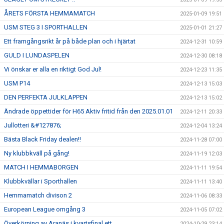
ÅRETS FÖRSTA HEMMAMATCH
2025-01-09 19:51
USM STEG 3 I SPORTHALLEN
2025-01-01 21:27
Ett framgångsrikt år på både plan och i hjärtat
2024-12-31 10:59
GULD I LUNDASPELEN
2024-12-30 08:18
Vi önskar er alla en riktigt God Jul!
2024-12-23 11:35
USM P14
2024-12-13 15:03
DEN PERFEKTA JULKLAPPEN
2024-12-13 15:02
Ändrade öppettider för H65 Aktiv fritid från den 2025.01.01
2024-12-11 20:33
Jullotteri &#127876;
2024-12-04 13:24
Bästa Black Friday dealen!!
2024-11-28 07:00
Ny klubbkväll på gång!
2024-11-19 12:03
MATCH I HEMMABORGEN
2024-11-11 19:54
Klubbkvällar i Sporthallen
2024-11-11 13:40
Hemmamatch divison 2
2024-11-06 08:33
European League omgång 3
2024-11-05 07:02
Överkörning av Aranäs i kvartsfinal ett
2024-10-29 23:14