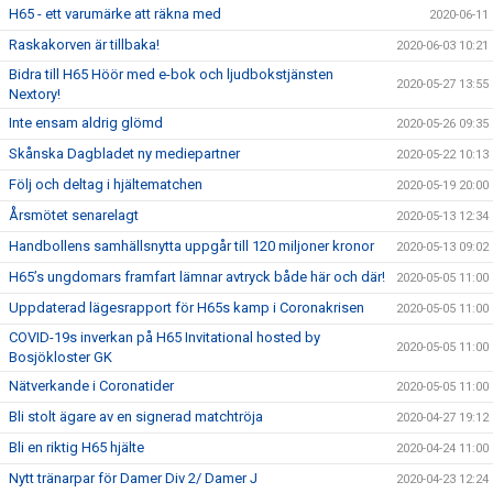
H65 - ett varumärke att räkna med
2020-06-11
Raskakorven är tillbaka!
2020-06-03 10:21
Bidra till H65 Höör med e-bok och ljudbokstjänsten
2020-05-27 13:55
Nextory!
Inte ensam aldrig glömd
2020-05-26 09:35
Skånska Dagbladet ny mediepartner
2020-05-22 10:13
Följ och deltag i hjältematchen
2020-05-19 20:00
Årsmötet senarelagt
2020-05-13 12:34
Handbollens samhällsnytta uppgår till 120 miljoner kronor
2020-05-13 09:02
H65’s ungdomars framfart lämnar avtryck både här och där!
2020-05-05 11:00
Uppdaterad lägesrapport för H65s kamp i Coronakrisen
2020-05-05 11:00
COVID-19s inverkan på H65 Invitational hosted by
2020-05-05 11:00
Bosjökloster GK
Nätverkande i Coronatider
2020-05-05 11:00
Bli stolt ägare av en signerad matchtröja
2020-04-27 19:12
Bli en riktig H65 hjälte
2020-04-24 11:00
Nytt tränarpar för Damer Div 2/ Damer J
2020-04-23 12:24