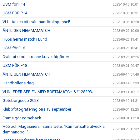
USM för F14
2023-10-10 10:01
USM FÖR P14
2023-10-05 18:31
Vi fattas en bit i vårt handbollspussel!
2023-10-05 10:28
ÄNTLIGEN HEMMAMATCH
2023-09-27 10:00
H65s herrar match i Lund
2023-09-26 19:41
USM för F16
2023-09-26 18:41
Oväntat stort intresse kräver åtgärder
2023-09-26 18:25
USM FÖR F18
2023-09-21 20:47
ÄNTLIGEN HEMMAMATCH
2023-09-14 07:40
Handbollens dag
2023-09-14 07:39
VI INLEDER SERIEN MED BORTAMATCH &#128293;
2023-09-11 10:17
Göteborgscup 2023
2023-09-10 14:31
Klubbfotografering ons 13 september
2023-09-04 12:25
Emma gör comeback
2023-08-31 17:18
H65 och Magasinera i samarbete: ”Kan fortsätta utveckla
2023-08-29 15:32
damhandboll”