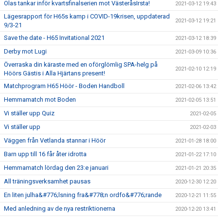
Olas tankar inför kvartsfinalserien mot VästeråsIrsta!
2021-03-12 19:43
Lägesrapport för H65s kamp i COVID-19krisen, uppdaterad
2021-03-12 19:21
9/3-21
Save the date - H65 Invitational 2021
2021-03-12 18:39
Derby mot Lugi
2021-03-09 10:36
Överraska din käraste med en oförglömlig SPA-helg på
2021-02-10 12:19
Höörs Gästis i Alla Hjärtans present!
Matchprogram H65 Höör - Boden Handboll
2021-02-06 13:42
Hemmamatch mot Boden
2021-02-05 13:51
Vi ställer upp Quiz
2021-02-05
Vi ställer upp
2021-02-03
Väggen från Vetlanda stannar i Höör
2021-01-28 18:00
Barn upp till 16 får åter idrotta
2021-01-22 17:10
Hemmamatch lördag den 23:e januari
2021-01-21 20:35
All träningsverksamhet pausas
2020-12-30 12:20
En liten julha&#776;lsning fra&#778;n ordfo&#776;rande
2020-12-21 11:55
Med anledning av de nya restriktionerna
2020-12-20 13:41