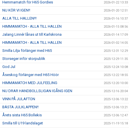
Hemmamatch för H65 Gordies
2026-01-22 13:33
NU KÖR VI IGEN!!
2026-01-20 12:51
ALLA TILL HALLEN!!!
2026-01-16 10:37
HIMMAMATCH - ALLA TILL HALLEN
2026-01-15 08:56
Jalang Linnér lånas ut till Karlskrona
2026-01-14 17:09
HIMMAMATCH - ALLA TILL HALLEN
2026-01-02 14:05
Smilla Lilja förlänger med H65
2025-12-31 12:29
Storseger inför storpublik
2025-12-29 11:35
God Jul
2025-12-24 10:08
Åseskog förlänger med H65 Höör
2025-12-22 18:55
HIMMAMATCH MED JULFEELING
2025-12-20 10:00
NU DRAR HANDBOLLSLIGAN IGÅNG IGEN
2025-12-16 20:04
VINN PÅ JULAFTON
2025-12-06 13:22
BÄSTA JULKLAPPEN!!
2025-12-06 13:21
Årets sista H65 Bollekis
2025-12-06 12:47
Smilla till U19 landslaget
2025-11-19 15:18