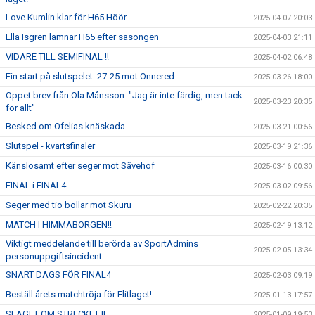
Love Kumlin klar för H65 Höör
2025-04-07 20:03
Ella Isgren lämnar H65 efter säsongen
2025-04-03 21:11
VIDARE TILL SEMIFINAL !!
2025-04-02 06:48
Fin start på slutspelet: 27-25 mot Önnered
2025-03-26 18:00
Öppet brev från Ola Månsson: "Jag är inte färdig, men tack
2025-03-23 20:35
för allt"
Besked om Ofelias knäskada
2025-03-21 00:56
Slutspel - kvartsfinaler
2025-03-19 21:36
Känslosamt efter seger mot Sävehof
2025-03-16 00:30
FINAL i FINAL4
2025-03-02 09:56
Seger med tio bollar mot Skuru
2025-02-22 20:35
MATCH I HIMMABORGEN!!
2025-02-19 13:12
Viktigt meddelande till berörda av SportAdmins
2025-02-05 13:34
personuppgiftsincident
SNART DAGS FÖR FINAL4
2025-02-03 09:19
Beställ årets matchtröja för Elitlaget!
2025-01-13 17:57
SLAGET OM STRECKET !!
2025-01-09 19:53