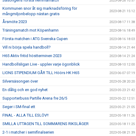
Säsongens första hemmamatch
2023-08-26 10:57
Kommunen snor åt sig marknadsföring för
2023-08-21 15:12
mångmiljonbelopp nästan gratis
Årsmöte 2023
2023-08-17 11:38
Träningsmatch mot Köpenhamn
2023-08-16 18:49
Första matchen i ATG Svenska Cupen
2023-08-16 18:03
Vill ni börja spela handboll?
2023-08-14 21:44
H65 Aktiv fritid höstterminen 2023
2023-08-14 21:24
Handbollsligan Live - upplev varje ögonblick
2023-08-10 12:00
LIONS STIPENDIUM GÅR TILL Höörs HK H65
2023-06-07 07:19
Silversäsongen över
2023-05-28 20:20
En dålig och en god nyhet
2023-05-23 21:42
Supporterbuss Partille Arena fre 26/5
2023-05-22 12:51
Seger i SM-final ett
2023-05-21 21:05
FINAL - ALLA TILL ESLÖV!!
2023-05-18 11:26
SMILLA UTTAGEN TILL SOMMARENS RIKSLÄGER
2023-05-18 11:25
2-1 i matcher i semifinalserien
2023-05-08 21:39