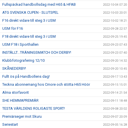
Fullspäckad handbollsdag med H65 & HFAB
2022-10-04 07:20
ATG SVENSKA CUPEN - SLUTSPEL
2022-10-03 20:01
F16 direkt vidare till steg 3 i USM
2022-10-02 18:21
USM för F16
2022-09-28 22:57
F18 direkt vidare till steg 3 i USM
2022-09-25 19:45
USM F18 i Sporthallen
2022-09-23 07:43
INSTÄLLT...TRÄNINGSMATCH OCH DERBY!
2022-09-23 07:40
Klubbfotografering 12/10
2022-09-20 14:32
SKÅNEDERBY!
2022-09-20 10:45
Fullt ös på Handbollens dag!
2022-09-17 13:43
Teckna abonnemang hos Cmore och stötta H65 Höör
2022-09-15 15:01
Alma storfavorit
2022-09-14 21:54
SHE HEMMAPREMIÄR
2022-09-11 18:48
TESTA VÄRLDENS ROLIGASTE SPORT!
2022-09-08 20:02
Premiärseger mot Skuru
2022-09-07 20:09
Seriestart
2022-09-05 16:28