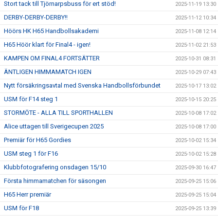
Stort tack till Tjörnarpsbuss för ert stöd!
2025-11-19 13:30
DERBY-DERBY-DERBY!!
2025-11-12 10:34
Höörs HK H65 Handbollsakademi
2025-11-08 12:14
H65 Höör klart för Final4 - igen!
2025-11-02 21:53
KAMPEN OM FINAL4 FORTSÄTTER
2025-10-31 08:31
ÄNTLIGEN HIMMAMATCH IGEN
2025-10-29 07:43
Nytt försäkringsavtal med Svenska Handbollsförbundet
2025-10-17 13:02
USM för F14 steg 1
2025-10-15 20:25
STORMÖTE - ALLA TILL SPORTHALLEN
2025-10-08 17:02
Alice uttagen till Sverigecupen 2025
2025-10-08 17:00
Premiär för H65 Gordies
2025-10-02 15:34
USM steg 1 för F16
2025-10-02 15:28
Klubbfotografering onsdagen 15/10
2025-09-30 16:47
Första himmamatchen för säsongen
2025-09-25 15:06
H65 Herr premiär
2025-09-25 15:04
USM för F18
2025-09-25 13:39