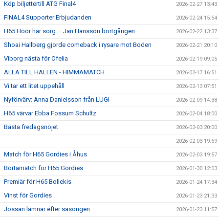
Köp biljettertill ATG Final4
2026-02-27 13:43
FINAL4 Supporter Erbjudanden
2026-02-24 15:54
H65 Höör har sorg – Jan Hansson bortgången
2026-02-22 13:37
Shoai Hallberg gjorde comeback i rysare mot Boden
2026-02-21 20:10
Viborg nästa för Ofelia
2026-02-19 09:05
ALLA TILL HALLEN - HIMMAMATCH
2026-02-17 16:51
Vi tar ett litet uppehåll
2026-02-13 07:51
Nyförvärv: Anna Danielsson från LUGI
2026-02-09 14:38
H65 värvar Ebba Fossum Schultz
2026-02-04 18:00
Bästa fredagsnöjet
2026-02-03 20:00
2026-02-03 19:59
Match för H65 Gordies i Åhus
2026-02-03 19:57
Bortamatch för H65 Gordies
2026-01-30 12:03
Premiär för H65 Bollekis
2026-01-24 17:34
Vinst för Gordies
2026-01-23 21:33
Jossan lämnar efter säsongen
2026-01-23 11:57