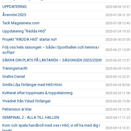
UPPDATERING
2025-08-04 10:57
Årsmöte 2025
2025-07-28 21:29
Tack Magasinera.com
2025-07-28 12:40
Uppdatering "Rädda H65"
2025-07-24 19:53
Projekt ”RÄDDA H65” startar nu!!
2025-06-30 07:00
Följ oss hela säsongen – både i Sporthallen och hemma i
2025-06-27 13:09
soffan!
SÄKRA DIN PLATS PÅ LÄKTAREN – SÄSONGEN 2025/2026!
2025-06-25 12:37
Träningsmacth
2025-06-03 14:03
Grattis Daniel
2025-05-16 22:01
Smilla Lilja förlänger med H65 Höör
2025-04-24 00:06
Kvitterat efter toppinsats & toppstämning
2025-04-23 11:08
Yrvädret från Ystad förlänger
2025-04-20 13:00
Pettersson är klar
2025-04-18 12:55
SEMIFINAL 2 - ALLA TILL HALLEN
2025-04-17 11:23
Kom och spela handboll med oss i H65, vi vill ha med dig i
2025-04-14 15:51
laget!