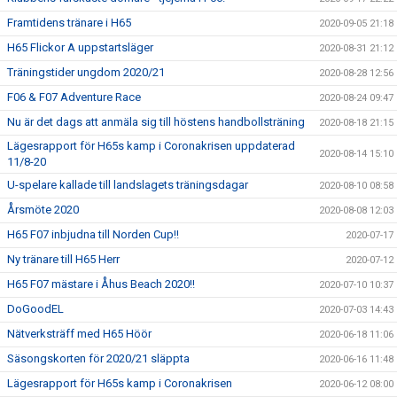
Framtidens tränare i H65
2020-09-05 21:18
H65 Flickor A uppstartsläger
2020-08-31 21:12
Träningstider ungdom 2020/21
2020-08-28 12:56
F06 & F07 Adventure Race
2020-08-24 09:47
Nu är det dags att anmäla sig till höstens handbollsträning
2020-08-18 21:15
Lägesrapport för H65s kamp i Coronakrisen uppdaterad
2020-08-14 15:10
11/8-20
U-spelare kallade till landslagets träningsdagar
2020-08-10 08:58
Årsmöte 2020
2020-08-08 12:03
H65 F07 inbjudna till Norden Cup!!
2020-07-17
Ny tränare till H65 Herr
2020-07-12
H65 F07 mästare i Åhus Beach 2020!!
2020-07-10 10:37
DoGoodEL
2020-07-03 14:43
Nätverksträff med H65 Höör
2020-06-18 11:06
Säsongskorten för 2020/21 släppta
2020-06-16 11:48
Lägesrapport för H65s kamp i Coronakrisen
2020-06-12 08:00