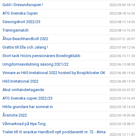
Guld i Öresundscupen !
2022-09-04 18:13
ATG Svenska Cupen
2022-08-18 16:20
Säsongskort 2022/23
2022-08-15 14:05
Träningsmatch
2022-08-13 10:39
Åhus Beachhandboll 2022
2022-07-21 20:07
Grattis till Ella och Jalang !
2022-07-04 12:56
Stort tack Höörs pensionärers Bowlingklubb
2022-06-15 11:20
Umgdomsavslutning säsong 2021/22
2022-06-13 08:35
Vinnare av H65 Invitational 2022 hosted by Bosjökloster GK
2022-06-08 19:42
H65 Invitational 2022
2022-06-08 19:39
Akut omhändertagande
2022-05-24 07:07
ATG Svenska cupen 2022/23
2022-05-19 16:49
H65s grundare har somnat in
2022-05-18 14:53
Årsmöte 2022
2022-05-18 09:48
Vårmarknad på Nya Torg
2022-05-18 08:21
Trailer till Vi snackar Handboll nytt poddavsnitt nr. 72 - Alma
2022-05-12 11:01