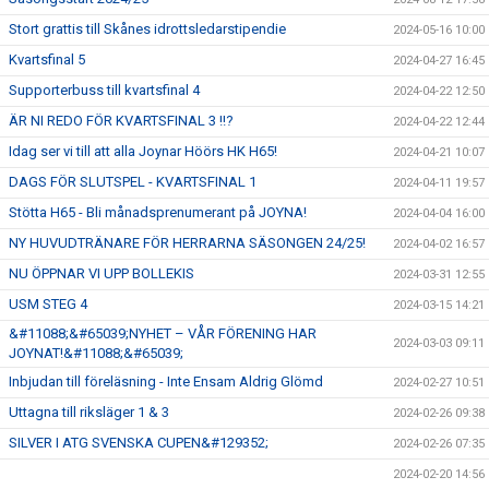
Stort grattis till Skånes idrottsledarstipendie
2024-05-16 10:00
Kvartsfinal 5
2024-04-27 16:45
Supporterbuss till kvartsfinal 4
2024-04-22 12:50
ÄR NI REDO FÖR KVARTSFINAL 3 !!?
2024-04-22 12:44
Idag ser vi till att alla Joynar Höörs HK H65!
2024-04-21 10:07
DAGS FÖR SLUTSPEL - KVARTSFINAL 1
2024-04-11 19:57
Stötta H65 - Bli månadsprenumerant på JOYNA!
2024-04-04 16:00
NY HUVUDTRÄNARE FÖR HERRARNA SÄSONGEN 24/25!
2024-04-02 16:57
NU ÖPPNAR VI UPP BOLLEKIS
2024-03-31 12:55
USM STEG 4
2024-03-15 14:21
&#11088;&#65039;NYHET – VÅR FÖRENING HAR
2024-03-03 09:11
JOYNAT!&#11088;&#65039;
Inbjudan till föreläsning - Inte Ensam Aldrig Glömd
2024-02-27 10:51
Uttagna till riksläger 1 & 3
2024-02-26 09:38
SILVER I ATG SVENSKA CUPEN&#129352;
2024-02-26 07:35
2024-02-20 14:56