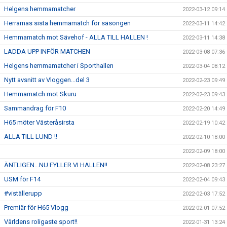
Helgens hemmamatcher
2022-03-12 09:14
Herrarnas sista hemmamatch för säsongen
2022-03-11 14:42
Hemmamatch mot Sävehof - ALLA TILL HALLEN !
2022-03-11 14:38
LADDA UPP INFÖR MATCHEN
2022-03-08 07:36
Helgens hemmamatcher i Sporthallen
2022-03-04 08:12
Nytt avsnitt av Vloggen...del 3
2022-02-23 09:49
Hemmamatch mot Skuru
2022-02-23 09:43
Sammandrag för F10
2022-02-20 14:49
H65 möter Västeråsirsta
2022-02-19 10:42
ALLA TILL LUND !!
2022-02-10 18:00
2022-02-09 18:00
ÄNTLIGEN...NU FYLLER VI HALLEN!!
2022-02-08 23:27
USM för F14
2022-02-04 09:43
#viställerupp
2022-02-03 17:52
Premiär för H65 Vlogg
2022-02-01 07:52
Världens roligaste sport!!
2022-01-31 13:24