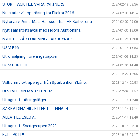
STORT TACK TILL VÅRA PARTNERS
2024-02-19 08:36
Nu startar vi upp träning för Flickor 2016
2024-02-09 14:14
Nyförvärv: Anna-Maja Hansson från HF Karlskrona
2024-02-07 09:00
Nytt samarbetsavtal med Höörs Auktionshall
2024-01-30 13:00
NYHET – VÅR FÖRENING HAR JOYNAT!
2024-01-26 10:00
USM F16
2024-01-14 13:53
Utförsäljning Föreningspapper
2024-01-08 14:23
USM FÖR F18
2024-01-01 14:48
2023-12-23 12:06
Välkomna extrapengar från Sparbanken Skåne.
2023-12-14 20:53
BESTÄLL DIN MATCHTRÖJA
2023-12-09 09:57
Uttagna till träningsläger
2023-11-18 12:48
SÄKRA DINA BILJETTER TILL FINAL4
2023-11-14 19:14
ALLA TILL ESLÖV!!
2023-11-14 12:40
Uttagna till Sverigecupen 2023
2023-10-15 09:18
FULL POTT!!
2023-10-15 09:17