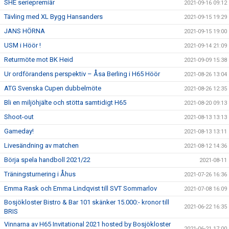
SHE seriepremiär
2021-09-16 09:12
Tävling med XL Bygg Hansanders
2021-09-15 19:29
JANS HÖRNA
2021-09-15 19:00
USM i Höör !
2021-09-14 21:09
Returmöte mot BK Heid
2021-09-09 15:38
Ur ordförandens perspektiv – Åsa Berling i H65 Höör
2021-08-26 13:04
ATG Svenska Cupen dubbelmöte
2021-08-26 12:35
Bli en miljöhjälte och stötta samtidigt H65
2021-08-20 09:13
Shoot-out
2021-08-13 13:13
Gameday!
2021-08-13 13:11
Livesändning av matchen
2021-08-12 14:36
Börja spela handboll 2021/22
2021-08-11
Träningsturnering i Åhus
2021-07-26 16:36
Emma Rask och Emma Lindqvist till SVT Sommarlov
2021-07-08 16:09
Bosjökloster Bistro & Bar 101 skänker 15.000:- kronor till
2021-06-22 16:35
BRIS
Vinnarna av H65 Invitational 2021 hosted by Bosjökloster
2021-06-21 17:00