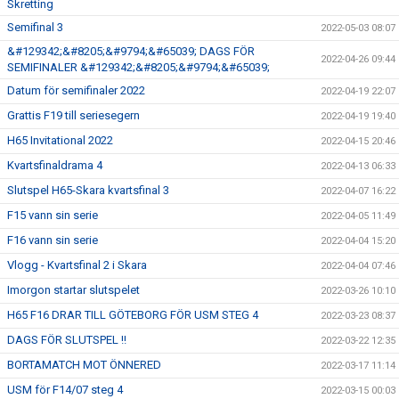
Skretting
Semifinal 3
2022-05-03 08:07
&#129342;&#8205;&#9794;&#65039; DAGS FÖR
2022-04-26 09:44
SEMIFINALER &#129342;&#8205;&#9794;&#65039;
Datum för semifinaler 2022
2022-04-19 22:07
Grattis F19 till seriesegern
2022-04-19 19:40
H65 Invitational 2022
2022-04-15 20:46
Kvartsfinaldrama 4
2022-04-13 06:33
Slutspel H65-Skara kvartsfinal 3
2022-04-07 16:22
F15 vann sin serie
2022-04-05 11:49
F16 vann sin serie
2022-04-04 15:20
Vlogg - Kvartsfinal 2 i Skara
2022-04-04 07:46
Imorgon startar slutspelet
2022-03-26 10:10
H65 F16 DRAR TILL GÖTEBORG FÖR USM STEG 4
2022-03-23 08:37
DAGS FÖR SLUTSPEL !!
2022-03-22 12:35
BORTAMATCH MOT ÖNNERED
2022-03-17 11:14
USM för F14/07 steg 4
2022-03-15 00:03