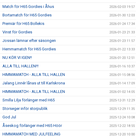
Match för H65 Gordies i Åhus
2026-02-03 19:57
Bortamatch för H65 Gordies
2026-01-30 12:03
Premiär för H65 Bollekis
2026-01-24 17:34
Vinst för Gordies
2026-01-23 21:33
Jossan lämnar efter säsongen
2026-01-23 11:57
Hemmamatch för H65 Gordies
2026-01-22 13:33
NU KÖR VI IGEN!!
2026-01-20 12:51
ALLA TILL HALLEN!!!
2026-01-16 10:37
HIMMAMATCH - ALLA TILL HALLEN
2026-01-15 08:56
Jalang Linnér lånas ut till Karlskrona
2026-01-14 17:09
HIMMAMATCH - ALLA TILL HALLEN
2026-01-02 14:05
Smilla Lilja förlänger med H65
2025-12-31 12:29
Storseger inför storpublik
2025-12-29 11:35
God Jul
2025-12-24 10:08
Åseskog förlänger med H65 Höör
2025-12-22 18:55
HIMMAMATCH MED JULFEELING
2025-12-20 10:00