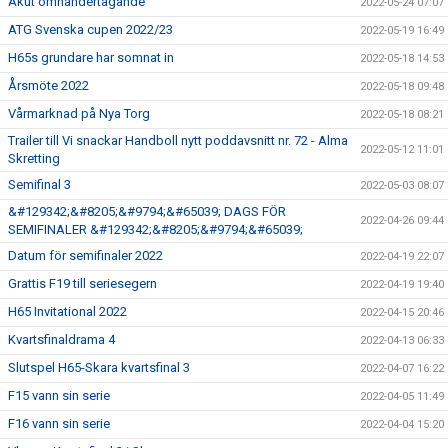
Akut omhändertagande
2022-05-24 07:07
ATG Svenska cupen 2022/23
2022-05-19 16:49
H65s grundare har somnat in
2022-05-18 14:53
Årsmöte 2022
2022-05-18 09:48
Vårmarknad på Nya Torg
2022-05-18 08:21
Trailer till Vi snackar Handboll nytt poddavsnitt nr. 72 - Alma
2022-05-12 11:01
Skretting
Semifinal 3
2022-05-03 08:07
&#129342;&#8205;&#9794;&#65039; DAGS FÖR
2022-04-26 09:44
SEMIFINALER &#129342;&#8205;&#9794;&#65039;
Datum för semifinaler 2022
2022-04-19 22:07
Grattis F19 till seriesegern
2022-04-19 19:40
H65 Invitational 2022
2022-04-15 20:46
Kvartsfinaldrama 4
2022-04-13 06:33
Slutspel H65-Skara kvartsfinal 3
2022-04-07 16:22
F15 vann sin serie
2022-04-05 11:49
F16 vann sin serie
2022-04-04 15:20