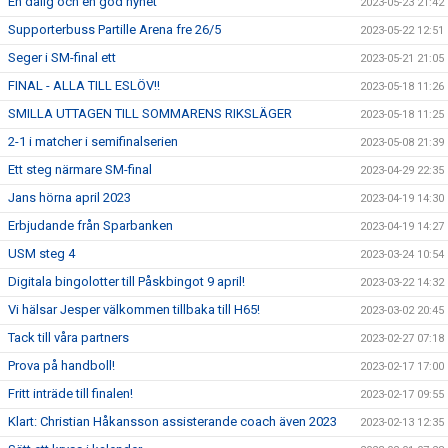
En dålig och en god nyhet
2023-05-23 21:42
Supporterbuss Partille Arena fre 26/5
2023-05-22 12:51
Seger i SM-final ett
2023-05-21 21:05
FINAL - ALLA TILL ESLÖV!!
2023-05-18 11:26
SMILLA UTTAGEN TILL SOMMARENS RIKSLÄGER
2023-05-18 11:25
2-1 i matcher i semifinalserien
2023-05-08 21:39
Ett steg närmare SM-final
2023-04-29 22:35
Jans hörna april 2023
2023-04-19 14:30
Erbjudande från Sparbanken
2023-04-19 14:27
USM steg 4
2023-03-24 10:54
Digitala bingolotter till Påskbingot 9 april!
2023-03-22 14:32
Vi hälsar Jesper välkommen tillbaka till H65!
2023-03-02 20:45
Tack till våra partners
2023-02-27 07:18
Prova på handboll!
2023-02-17 17:00
Fritt inträde till finalen!
2023-02-17 09:55
Klart: Christian Håkansson assisterande coach även 2023
2023-02-13 12:35