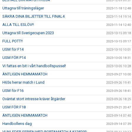
2023-12-09 09:57
Uttagna till träningsläger
2023-11-18 12:48
SÄKRA DINA BILJETTER TILL FINAL4
2023-11-14 19:14
ALLA TILL ESLÖV!!
2023-11-14 12:40
Uttagna till Sverigecupen 2023
2023-10-15 09:18
FULL POTT!!
2023-10-15 09:17
USM för F14
2023-10-10 10:01
USM FÖR P14
2023-10-05 18:31
Vi fattas en bit i vårt handbollspussel!
2023-10-05 10:28
ÄNTLIGEN HEMMAMATCH
2023-09-27 10:00
H65s herrar match i Lund
2023-09-26 19:41
USM för F16
2023-09-26 18:41
Oväntat stort intresse kräver åtgärder
2023-09-26 18:25
USM FÖR F18
2023-09-21 20:47
ÄNTLIGEN HEMMAMATCH
2023-09-14 07:40
Handbollens dag
2023-09-14 07:39
VI INLEDER SERIEN MED BORTAMATCH &#128293;