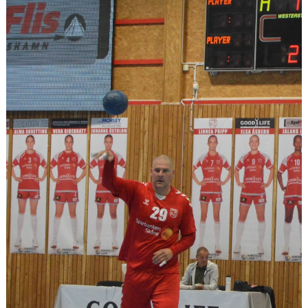
MEDLEMSAVGIFTER 2026/2027
USM
HANDBOLLSAKADEMIN
JL FYSIOCENTER
IDROTTSFÖRSÄKRINGAR