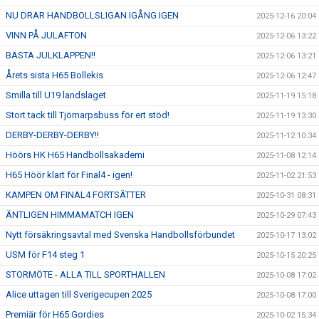
NU DRAR HANDBOLLSLIGAN IGÅNG IGEN
2025-12-16 20:04
VINN PÅ JULAFTON
2025-12-06 13:22
BÄSTA JULKLAPPEN!!
2025-12-06 13:21
Årets sista H65 Bollekis
2025-12-06 12:47
Smilla till U19 landslaget
2025-11-19 15:18
Stort tack till Tjörnarpsbuss för ert stöd!
2025-11-19 13:30
DERBY-DERBY-DERBY!!
2025-11-12 10:34
Höörs HK H65 Handbollsakademi
2025-11-08 12:14
H65 Höör klart för Final4 - igen!
2025-11-02 21:53
KAMPEN OM FINAL4 FORTSÄTTER
2025-10-31 08:31
ÄNTLIGEN HIMMAMATCH IGEN
2025-10-29 07:43
Nytt försäkringsavtal med Svenska Handbollsförbundet
2025-10-17 13:02
USM för F14 steg 1
2025-10-15 20:25
STORMÖTE - ALLA TILL SPORTHALLEN
2025-10-08 17:02
Alice uttagen till Sverigecupen 2025
2025-10-08 17:00
Premiär för H65 Gordies
2025-10-02 15:34