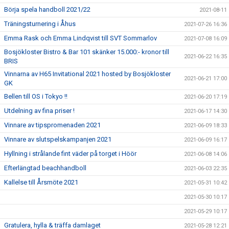
Börja spela handboll 2021/22
2021-08-11
Träningsturnering i Åhus
2021-07-26 16:36
Emma Rask och Emma Lindqvist till SVT Sommarlov
2021-07-08 16:09
Bosjökloster Bistro & Bar 101 skänker 15.000:- kronor till
2021-06-22 16:35
BRIS
Vinnarna av H65 Invitational 2021 hosted by Bosjökloster
2021-06-21 17:00
GK
Bellen till OS i Tokyo !!
2021-06-20 17:19
Utdelning av fina priser !
2021-06-17 14:30
Vinnare av tipspromenaden 2021
2021-06-09 18:33
Vinnare av slutspelskampanjen 2021
2021-06-09 16:17
Hyllning i strålande fint väder på torget i Höör
2021-06-08 14:06
Efterlängtad beachhandboll
2021-06-03 22:35
Kallelse till Årsmöte 2021
2021-05-31 10:42
2021-05-30 10:17
2021-05-29 10:17
Gratulera, hylla & träffa damlaget
2021-05-28 12:21