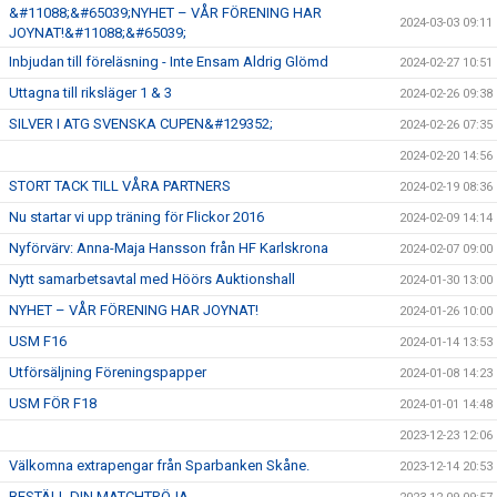
&#11088;&#65039;NYHET – VÅR FÖRENING HAR
2024-03-03 09:11
JOYNAT!&#11088;&#65039;
Inbjudan till föreläsning - Inte Ensam Aldrig Glömd
2024-02-27 10:51
Uttagna till riksläger 1 & 3
2024-02-26 09:38
SILVER I ATG SVENSKA CUPEN&#129352;
2024-02-26 07:35
2024-02-20 14:56
STORT TACK TILL VÅRA PARTNERS
2024-02-19 08:36
Nu startar vi upp träning för Flickor 2016
2024-02-09 14:14
Nyförvärv: Anna-Maja Hansson från HF Karlskrona
2024-02-07 09:00
Nytt samarbetsavtal med Höörs Auktionshall
2024-01-30 13:00
NYHET – VÅR FÖRENING HAR JOYNAT!
2024-01-26 10:00
USM F16
2024-01-14 13:53
Utförsäljning Föreningspapper
2024-01-08 14:23
USM FÖR F18
2024-01-01 14:48
2023-12-23 12:06
Välkomna extrapengar från Sparbanken Skåne.
2023-12-14 20:53
BESTÄLL DIN MATCHTRÖJA