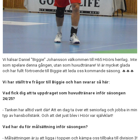
Vi hälsar Daniel ”Biggie” Johansson välkommen till H65 Höörs herrlag.. Inte
som spelare denna gången, utan som huvudtränare! Vi är mycket glada
och har fullt förtroende till Biggie att leda oss kommande säsong. 🔥🔥🔥
Vi har ställt tre frågor till Biggie och han svarar så här:
Vad fick dig att ta uppdraget som huvudtränare inför säsongen
24/25?
- Tanken har alltid varit där! Att en dag ta över ett seniorlag och jobba in min
typ av hansbollstänk. Och att det just blev i Höör var självklart!
Vad har du för målsättning inför säsongen?
- Målsättningen är ju att ligga i toppen och kämpa oss tillbaka till division 3!