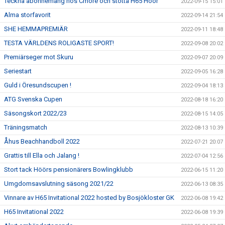
Teckna abonnemang hos Cmore och stötta H65 Höör
2022-09-15 15:01
Alma storfavorit
2022-09-14 21:54
SHE HEMMAPREMIÄR
2022-09-11 18:48
TESTA VÄRLDENS ROLIGASTE SPORT!
2022-09-08 20:02
Premiärseger mot Skuru
2022-09-07 20:09
Seriestart
2022-09-05 16:28
Guld i Öresundscupen !
2022-09-04 18:13
ATG Svenska Cupen
2022-08-18 16:20
Säsongskort 2022/23
2022-08-15 14:05
Träningsmatch
2022-08-13 10:39
Åhus Beachhandboll 2022
2022-07-21 20:07
Grattis till Ella och Jalang !
2022-07-04 12:56
Stort tack Höörs pensionärers Bowlingklubb
2022-06-15 11:20
Umgdomsavslutning säsong 2021/22
2022-06-13 08:35
Vinnare av H65 Invitational 2022 hosted by Bosjökloster GK
2022-06-08 19:42
H65 Invitational 2022
2022-06-08 19:39