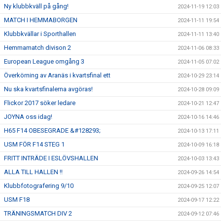
Ny klubbkväll på gång!
2024-11-19 12:03
MATCH I HEMMABORGEN
2024-11-11 19:54
Klubbkvällar i Sporthallen
2024-11-11 13:40
Hemmamatch divison 2
2024-11-06 08:33
European League omgång 3
2024-11-05 07:02
Överkörning av Aranäs i kvartsfinal ett
2024-10-29 23:14
Nu ska kvartsfinalerna avgöras!
2024-10-28 09:09
Flickor 2017 söker ledare
2024-10-21 12:47
JOYNA oss idag!
2024-10-16 14:46
H65 F14 OBESEGRADE &#128293;
2024-10-13 17:11
USM FÖR F14 STEG 1
2024-10-09 16:18
FRITT INTRÄDE I ESLÖVSHALLEN
2024-10-03 13:43
ALLA TILL HALLEN !!
2024-09-26 14:54
Klubbfotografering 9/10
2024-09-25 12:07
USM F18
2024-09-17 12:22
TRÄNINGSMATCH DIV 2
2024-09-12 07:46