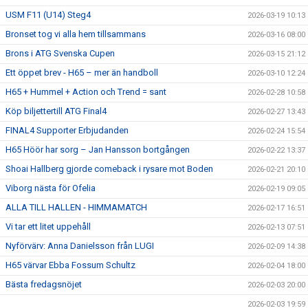
USM F11 (U14) Steg4
2026-03-19 10:13
Bronset tog vi alla hem tillsammans
2026-03-16 08:00
Brons i ATG Svenska Cupen
2026-03-15 21:12
Ett öppet brev - H65 – mer än handboll
2026-03-10 12:24
H65 + Hummel + Action och Trend = sant
2026-02-28 10:58
Köp biljettertill ATG Final4
2026-02-27 13:43
FINAL4 Supporter Erbjudanden
2026-02-24 15:54
H65 Höör har sorg – Jan Hansson bortgången
2026-02-22 13:37
Shoai Hallberg gjorde comeback i rysare mot Boden
2026-02-21 20:10
Viborg nästa för Ofelia
2026-02-19 09:05
ALLA TILL HALLEN - HIMMAMATCH
2026-02-17 16:51
Vi tar ett litet uppehåll
2026-02-13 07:51
Nyförvärv: Anna Danielsson från LUGI
2026-02-09 14:38
H65 värvar Ebba Fossum Schultz
2026-02-04 18:00
Bästa fredagsnöjet
2026-02-03 20:00
2026-02-03 19:59