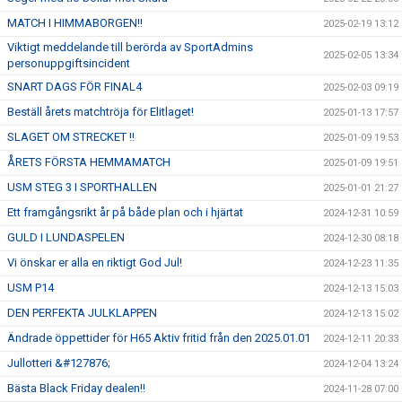
MATCH I HIMMABORGEN!!
2025-02-19 13:12
Viktigt meddelande till berörda av SportAdmins
2025-02-05 13:34
personuppgiftsincident
SNART DAGS FÖR FINAL4
2025-02-03 09:19
Beställ årets matchtröja för Elitlaget!
2025-01-13 17:57
SLAGET OM STRECKET !!
2025-01-09 19:53
ÅRETS FÖRSTA HEMMAMATCH
2025-01-09 19:51
USM STEG 3 I SPORTHALLEN
2025-01-01 21:27
Ett framgångsrikt år på både plan och i hjärtat
2024-12-31 10:59
GULD I LUNDASPELEN
2024-12-30 08:18
Vi önskar er alla en riktigt God Jul!
2024-12-23 11:35
USM P14
2024-12-13 15:03
DEN PERFEKTA JULKLAPPEN
2024-12-13 15:02
Ändrade öppettider för H65 Aktiv fritid från den 2025.01.01
2024-12-11 20:33
Jullotteri &#127876;
2024-12-04 13:24
Bästa Black Friday dealen!!
2024-11-28 07:00