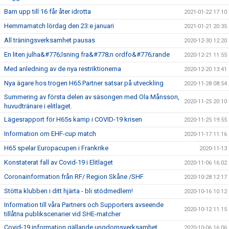
Barn upp till 16 får åter idrotta
2021-01-22 17:10
Hemmamatch lördag den 23:e januari
2021-01-21 20:35
All träningsverksamhet pausas
2020-12-30 12:20
En liten julha&#776;lsning fra&#778;n ordfo&#776;rande
2020-12-21 11:55
Med anledning av de nya restriktionerna
2020-12-20 13:41
Nya ägare hos trogen H65 Partner satsar på utveckling
2020-11-28 08:54
Summering av första delen av säsongen med Ola Månsson,
2020-11-25 20:10
huvudtränare i elitlaget.
Lägesrapport för H65s kamp i COVID-19 krisen
2020-11-25 19:55
Information om EHF-cup match
2020-11-17 11:16
H65 spelar Europacupen i Frankrike
2020-11-13
Konstaterat fall av Covid-19 i Elitlaget
2020-11-06 16:02
Coronainformation från RF/ Region Skåne /SHF
2020-10-28 12:17
Stötta klubben i ditt hjärta - bli stödmedlem!
2020-10-16 10:12
Information till våra Partners och Supporters avseende
2020-10-12 11:15
tillåtna publikscenarier vid SHE-matcher
Covid-19 information gällande ungdomsverksamhet
2020-10-06 16:06