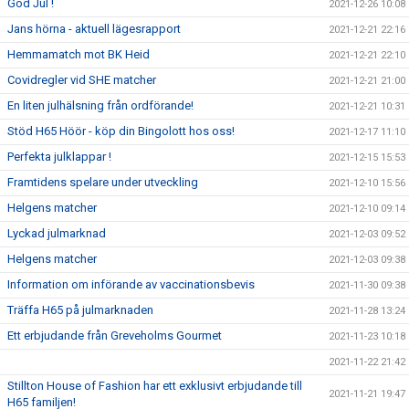
God Jul !
2021-12-26 10:08
Jans hörna - aktuell lägesrapport
2021-12-21 22:16
Hemmamatch mot BK Heid
2021-12-21 22:10
Covidregler vid SHE matcher
2021-12-21 21:00
En liten julhälsning från ordförande!
2021-12-21 10:31
Stöd H65 Höör - köp din Bingolott hos oss!
2021-12-17 11:10
Perfekta julklappar !
2021-12-15 15:53
Framtidens spelare under utveckling
2021-12-10 15:56
Helgens matcher
2021-12-10 09:14
Lyckad julmarknad
2021-12-03 09:52
Helgens matcher
2021-12-03 09:38
Information om införande av vaccinationsbevis
2021-11-30 09:38
Träffa H65 på julmarknaden
2021-11-28 13:24
Ett erbjudande från Greveholms Gourmet
2021-11-23 10:18
2021-11-22 21:42
Stillton House of Fashion har ett exklusivt erbjudande till
2021-11-21 19:47
H65 familjen!