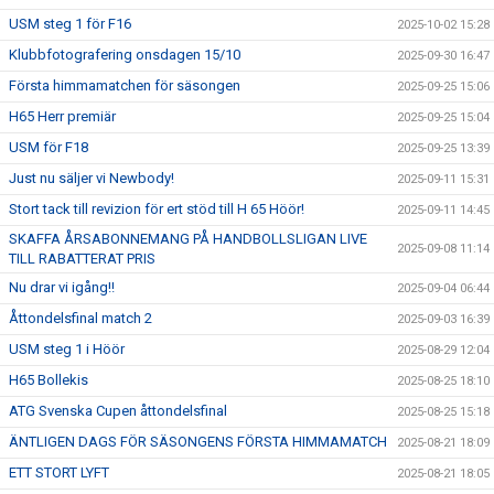
USM steg 1 för F16
2025-10-02 15:28
Klubbfotografering onsdagen 15/10
2025-09-30 16:47
Första himmamatchen för säsongen
2025-09-25 15:06
H65 Herr premiär
2025-09-25 15:04
USM för F18
2025-09-25 13:39
Just nu säljer vi Newbody!
2025-09-11 15:31
Stort tack till revizion för ert stöd till H 65 Höör!
2025-09-11 14:45
SKAFFA ÅRSABONNEMANG PÅ HANDBOLLSLIGAN LIVE
2025-09-08 11:14
TILL RABATTERAT PRIS
Nu drar vi igång!!
2025-09-04 06:44
Åttondelsfinal match 2
2025-09-03 16:39
USM steg 1 i Höör
2025-08-29 12:04
H65 Bollekis
2025-08-25 18:10
ATG Svenska Cupen åttondelsfinal
2025-08-25 15:18
ÄNTLIGEN DAGS FÖR SÄSONGENS FÖRSTA HIMMAMATCH
2025-08-21 18:09
ETT STORT LYFT
2025-08-21 18:05