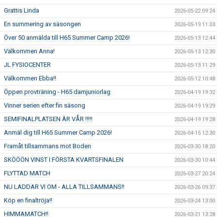
Grattis Linda
2026-05-22 09:24
En summering av säsongen
2026-05-19 11:03
Över 50 anmälda till H65 Summer Camp 2026!
2026-05-13 12:44
Välkommen Anna!
2026-05-13 12:30
JL FYSIOCENTER
2026-05-13 11:29
Välkommen Ebba!!
2026-05-12 10:48
Öppen provträning - H65 damjuniorlag
2026-04-19 19:32
Vinner serien efter fin säsong
2026-04-19 19:29
SEMIFINALPLATSEN ÄR VÅR !!!!!
2026-04-19 19:28
Anmäl dig till H65 Summer Camp 2026!
2026-04-15 12:30
Framåt tillsammans mot Boden
2026-03-30 18:20
SKÖÖÖN VINST I FÖRSTA KVARTSFINALEN
2026-03-30 10:44
FLYTTAD MATCH
2026-03-27 20:24
NU LADDAR VI OM - ALLA TILLSAMMANS!!
2026-03-26 09:37
Köp en finaltröja!!
2026-03-24 13:00
HIMMAMATCH!!
2026-03-21 13:28