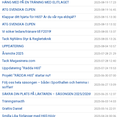
HÄNG MED PÅ EN TRÄNING MED ELITLAGET
2025-08-19 17:23
ATG SVENSKA CUPEN
2025-08-19 16:45
Klappar ditt hjärta för H65? Är du vår nya eldsjäl!?
2025-08-15 13:30
ATG SVENSKA CUPEN
2025-08-13 13:32
Vi söker ledare/tränare till F2019!
2025-08-05 13:37
Tack Nyhléns Styr & Reglerteknik
2025-08-05 13:26
UPPDATERING
2025-08-04 10:57
Årsmöte 2025
2025-07-28 21:29
Tack Magasinera.com
2025-07-28 12:40
Uppdatering "Rädda H65"
2025-07-24 19:53
Projekt ”RÄDDA H65” startar nu!!
2025-06-30 07:00
Följ oss hela säsongen – både i Sporthallen och hemma i
2025-06-27 13:09
soffan!
SÄKRA DIN PLATS PÅ LÄKTAREN – SÄSONGEN 2025/2026!
2025-06-25 12:37
Träningsmacth
2025-06-03 14:03
Grattis Daniel
2025-05-16 22:01
Smilla Lilja förlänger med H65 Höör
2025-04-24 00:06