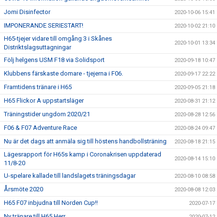
Jomi Disinfector
2020-10-06 15:41
IMPONERANDE SERIESTART!
2020-10-02 21:10
H65-tjejer vidare till omgång 3 i Skånes
2020-10-01 13:34
Distriktslagsuttagningar
Följ helgens USM F18 via Solidsport
2020-09-18 10:47
Klubbens färskaste domare - tjejerna i F06.
2020-09-17 22:22
Framtidens tränare i H65
2020-09-05 21:18
H65 Flickor A uppstartsläger
2020-08-31 21:12
Träningstider ungdom 2020/21
2020-08-28 12:56
F06 & F07 Adventure Race
2020-08-24 09:47
Nu är det dags att anmäla sig till höstens handbollsträning
2020-08-18 21:15
Lägesrapport för H65s kamp i Coronakrisen uppdaterad
2020-08-14 15:10
11/8-20
U-spelare kallade till landslagets träningsdagar
2020-08-10 08:58
Årsmöte 2020
2020-08-08 12:03
H65 F07 inbjudna till Norden Cup!!
2020-07-17
Ny tränare till H65 Herr
2020-07-12