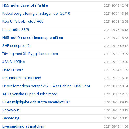
H65 möter Sävehof i Partille
2021-10-12 12:44
Klubbfotografering onsdagen den 20/10
2021-10-04 13:56
Köp Ulf’s bok - stöd H65
2021-10-01 12:05
Ledarmöte 28/9
2021-09-28 16:13
H65 mot Önnered i hemmapremiären
2021-09-22 15:53
SHE seriepremiär
2021-09-16 09:12
Tävling med XL Bygg Hansanders
2021-09-15 19:29
JANS HÖRNA
2021-09-15 19:00
USM i Höör !
2021-09-14 21:09
Returmöte mot BK Heid
2021-09-09 15:38
Ur ordförandens perspektiv – Åsa Berling i H65 Höör
2021-08-26 13:04
ATG Svenska Cupen dubbelmöte
2021-08-26 12:35
Bli en miljöhjälte och stötta samtidigt H65
2021-08-20 09:13
Shoot-out
2021-08-13 13:13
Gameday!
2021-08-13 13:11
Livesändning av matchen
2021-08-12 14:36