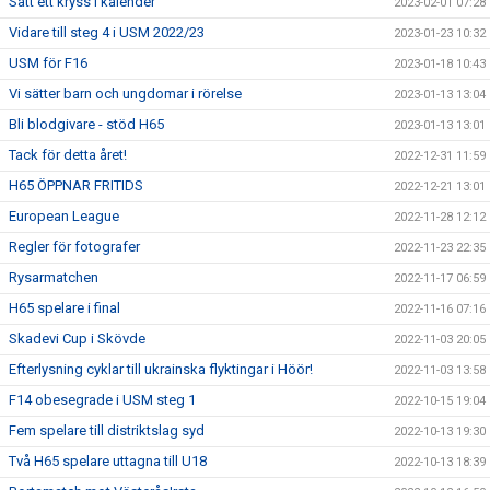
Sätt ett kryss i kalender
2023-02-01 07:28
Vidare till steg 4 i USM 2022/23
2023-01-23 10:32
USM för F16
2023-01-18 10:43
Vi sätter barn och ungdomar i rörelse
2023-01-13 13:04
Bli blodgivare - stöd H65
2023-01-13 13:01
Tack för detta året!
2022-12-31 11:59
H65 ÖPPNAR FRITIDS
2022-12-21 13:01
European League
2022-11-28 12:12
Regler för fotografer
2022-11-23 22:35
Rysarmatchen
2022-11-17 06:59
H65 spelare i final
2022-11-16 07:16
Skadevi Cup i Skövde
2022-11-03 20:05
Efterlysning cyklar till ukrainska flyktingar i Höör!
2022-11-03 13:58
F14 obesegrade i USM steg 1
2022-10-15 19:04
Fem spelare till distriktslag syd
2022-10-13 19:30
Två H65 spelare uttagna till U18
2022-10-13 18:39