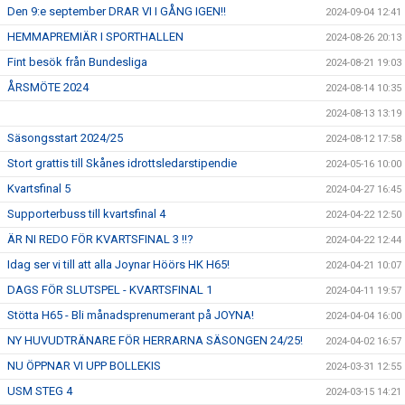
Den 9:e september DRAR VI I GÅNG IGEN!!
2024-09-04 12:41
HEMMAPREMIÄR I SPORTHALLEN
2024-08-26 20:13
Fint besök från Bundesliga
2024-08-21 19:03
ÅRSMÖTE 2024
2024-08-14 10:35
2024-08-13 13:19
Säsongsstart 2024/25
2024-08-12 17:58
Stort grattis till Skånes idrottsledarstipendie
2024-05-16 10:00
Kvartsfinal 5
2024-04-27 16:45
Supporterbuss till kvartsfinal 4
2024-04-22 12:50
ÄR NI REDO FÖR KVARTSFINAL 3 !!?
2024-04-22 12:44
Idag ser vi till att alla Joynar Höörs HK H65!
2024-04-21 10:07
DAGS FÖR SLUTSPEL - KVARTSFINAL 1
2024-04-11 19:57
Stötta H65 - Bli månadsprenumerant på JOYNA!
2024-04-04 16:00
NY HUVUDTRÄNARE FÖR HERRARNA SÄSONGEN 24/25!
2024-04-02 16:57
NU ÖPPNAR VI UPP BOLLEKIS
2024-03-31 12:55
USM STEG 4
2024-03-15 14:21