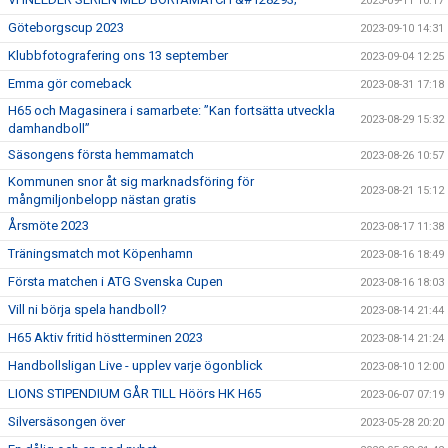
2023-09-11 10:17
Göteborgscup 2023
2023-09-10 14:31
Klubbfotografering ons 13 september
2023-09-04 12:25
Emma gör comeback
2023-08-31 17:18
H65 och Magasinera i samarbete: ”Kan fortsätta utveckla
2023-08-29 15:32
damhandboll”
Säsongens första hemmamatch
2023-08-26 10:57
Kommunen snor åt sig marknadsföring för
2023-08-21 15:12
mångmiljonbelopp nästan gratis
Årsmöte 2023
2023-08-17 11:38
Träningsmatch mot Köpenhamn
2023-08-16 18:49
Första matchen i ATG Svenska Cupen
2023-08-16 18:03
Vill ni börja spela handboll?
2023-08-14 21:44
H65 Aktiv fritid höstterminen 2023
2023-08-14 21:24
Handbollsligan Live - upplev varje ögonblick
2023-08-10 12:00
LIONS STIPENDIUM GÅR TILL Höörs HK H65
2023-06-07 07:19
Silversäsongen över
2023-05-28 20:20