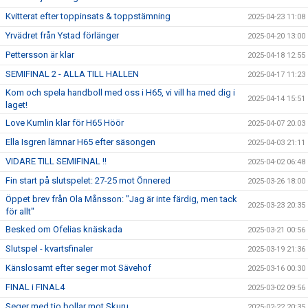
Kvitterat efter toppinsats & toppstämning
2025-04-23 11:08
Yrvädret från Ystad förlänger
2025-04-20 13:00
Pettersson är klar
2025-04-18 12:55
SEMIFINAL 2 - ALLA TILL HALLEN
2025-04-17 11:23
Kom och spela handboll med oss i H65, vi vill ha med dig i
2025-04-14 15:51
laget!
Love Kumlin klar för H65 Höör
2025-04-07 20:03
Ella Isgren lämnar H65 efter säsongen
2025-04-03 21:11
VIDARE TILL SEMIFINAL !!
2025-04-02 06:48
Fin start på slutspelet: 27-25 mot Önnered
2025-03-26 18:00
Öppet brev från Ola Månsson: "Jag är inte färdig, men tack
2025-03-23 20:35
för allt"
Besked om Ofelias knäskada
2025-03-21 00:56
Slutspel - kvartsfinaler
2025-03-19 21:36
Känslosamt efter seger mot Sävehof
2025-03-16 00:30
FINAL i FINAL4
2025-03-02 09:56
Seger med tio bollar mot Skuru
2025-02-22 20:35