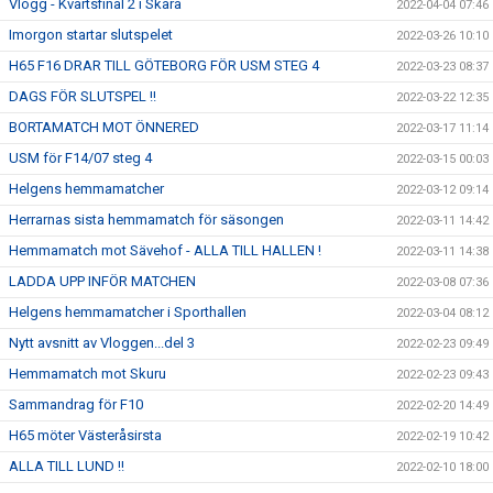
Vlogg - Kvartsfinal 2 i Skara
2022-04-04 07:46
Imorgon startar slutspelet
2022-03-26 10:10
H65 F16 DRAR TILL GÖTEBORG FÖR USM STEG 4
2022-03-23 08:37
DAGS FÖR SLUTSPEL !!
2022-03-22 12:35
BORTAMATCH MOT ÖNNERED
2022-03-17 11:14
USM för F14/07 steg 4
2022-03-15 00:03
Helgens hemmamatcher
2022-03-12 09:14
Herrarnas sista hemmamatch för säsongen
2022-03-11 14:42
Hemmamatch mot Sävehof - ALLA TILL HALLEN !
2022-03-11 14:38
LADDA UPP INFÖR MATCHEN
2022-03-08 07:36
Helgens hemmamatcher i Sporthallen
2022-03-04 08:12
Nytt avsnitt av Vloggen...del 3
2022-02-23 09:49
Hemmamatch mot Skuru
2022-02-23 09:43
Sammandrag för F10
2022-02-20 14:49
H65 möter Västeråsirsta
2022-02-19 10:42
ALLA TILL LUND !!
2022-02-10 18:00