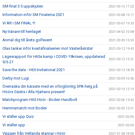
SM-final 3:5 uppskjuten
2021-05-15 17:22
Information inför SM Finalerna 2021
2021-05-08 15:17
VI ÄR I SM FINAL !!!
2021-05-07 19:33
Ny tränare till herrlaget
2021-04-02 10:08
Anmäl dig till årets golfevent
2021-03-30 13:53
Olas tankar inför kvartsfinalserien mot VästeråsIrsta!
2021-03-12 19:43
Lägesrapport för H65s kamp i COVID-19krisen, uppdaterad
2021-03-12 19:21
9/3-21
Save the date - H65 Invitational 2021
2021-03-12 18:39
Derby mot Lugi
2021-03-09 10:36
Överraska din käraste med en oförglömlig SPA-helg på
2021-02-10 12:19
Höörs Gästis i Alla Hjärtans present!
Matchprogram H65 Höör - Boden Handboll
2021-02-06 13:42
Hemmamatch mot Boden
2021-02-05 13:51
Vi ställer upp Quiz
2021-02-05
Vi ställer upp
2021-02-03
Väggen från Vetlanda stannar i Höör
2021-01-28 18:00