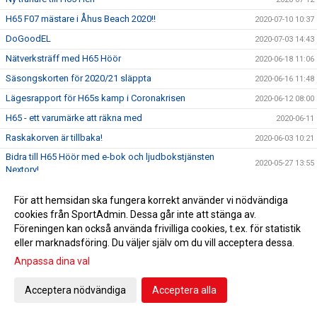
H65 F07 mästare i Åhus Beach 2020!!
2020-07-10 10:37
DoGoodEL
2020-07-03 14:43
Nätverksträff med H65 Höör
2020-06-18 11:06
Säsongskorten för 2020/21 släppta
2020-06-16 11:48
Lägesrapport för H65s kamp i Coronakrisen
2020-06-12 08:00
H65 - ett varumärke att räkna med
2020-06-11
Raskakorven är tillbaka!
2020-06-03 10:21
Bidra till H65 Höör med e-bok och ljudbokstjänsten
2020-05-27 13:55
Nextory!
Inte ensam aldrig glömd
2020-05-26 09:35
För att hemsidan ska fungera korrekt använder vi nödvändiga
Skånska Dagbladet ny mediepartner
2020-05-22 10:13
cookies från SportAdmin. Dessa går inte att stänga av.
Följ och deltag i hjältematchen
Föreningen kan också använda frivilliga cookies, t.ex. för statistik
2020-05-19 20:00
eller marknadsföring. Du väljer själv om du vill acceptera dessa.
Årsmötet senarelagt
2020-05-13 12:34
Anpassa dina val
Handbollens samhällsnytta uppgår till 120 miljoner kronor
2020-05-13 09:02
H65’s ungdomars framfart lämnar avtryck både här och där!
2020-05-05 11:00
Acceptera nödvändiga
Acceptera alla
Uppdaterad lägesrapport för H65s kamp i Coronakrisen
2020-05-05 11:00