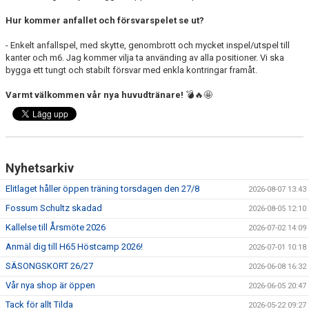
Hur kommer anfallet och försvarspelet se ut?
- Enkelt anfallspel, med skytte, genombrott och mycket inspel/utspel till
kanter och m6. Jag kommer vilja ta använding av alla positioner. Vi ska
bygga ett tungt och stabilt försvar med enkla kontringar framåt.
Varmt välkommen vår nya huvudtränare!
💣🔥🤩
Nyhetsarkiv
Elitlaget håller öppen träning torsdagen den 27/8
2026-08-07 13:43
Fossum Schultz skadad
2026-08-05 12:10
Kallelse till Årsmöte 2026
2026-07-02 14:09
Anmäl dig till H65 Höstcamp 2026!
2026-07-01 10:18
SÄSONGSKORT 26/27
2026-06-08 16:32
Vår nya shop är öppen
2026-06-05 20:47
Tack för allt Tilda
2026-05-22 09:27