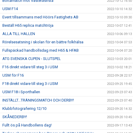
Bortamatch mot VästeråsIrsta
2022-10-12 16:50
USM F14
2022-10-10 14:32
Event tillsammans med Höörs Fastighets AB
2022-10-10 09:30
Beställ H65 replica matchtröja
2022-10-07 12:41
ALLA TILL HALLEN
2022-10-06 09:13
Rörelsesatsning i skolan för en bättre folkhälsa
2022-10-04 07:53
Fullspäckad handbollsdag med H65 & HFAB
2022-10-04 07:20
ATG SVENSKA CUPEN - SLUTSPEL
2022-10-03 20:01
F16 direkt vidare till steg 3 i USM
2022-10-02 18:21
USM för F16
2022-09-28 22:57
F18 direkt vidare till steg 3 i USM
2022-09-25 19:45
USM F18 i Sporthallen
2022-09-23 07:43
INSTÄLLT...TRÄNINGSMATCH OCH DERBY!
2022-09-23 07:40
Klubbfotografering 12/10
2022-09-20 14:32
SKÅNEDERBY!
2022-09-20 10:45
Fullt ös på Handbollens dag!
2022-09-17 13:43