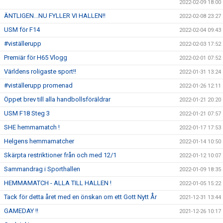
2022-02-09 18:00
ÄNTLIGEN...NU FYLLER VI HALLEN!!
2022-02-08 23:27
USM för F14
2022-02-04 09:43
#viställerupp
2022-02-03 17:52
Premiär för H65 Vlogg
2022-02-01 07:52
Världens roligaste sport!!
2022-01-31 13:24
#viställerupp promenad
2022-01-26 12:11
Öppet brev till alla handbollsföräldrar
2022-01-21 20:20
USM F18 Steg 3
2022-01-21 07:57
SHE hemmamatch !
2022-01-17 17:53
Helgens hemmamatcher
2022-01-14 10:50
Skärpta restriktioner från och med 12/1
2022-01-12 10:07
Sammandrag i Sporthallen
2022-01-09 18:35
HEMMAMATCH - ALLA TILL HALLEN !
2022-01-05 15:22
Tack för detta året med en önskan om ett Gott Nytt År
2021-12-31 13:44
GAMEDAY !!
2021-12-26 10:17