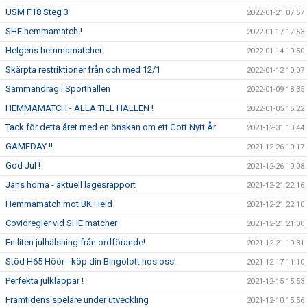
USM F18 Steg 3
2022-01-21 07:57
SHE hemmamatch !
2022-01-17 17:53
Helgens hemmamatcher
2022-01-14 10:50
Skärpta restriktioner från och med 12/1
2022-01-12 10:07
Sammandrag i Sporthallen
2022-01-09 18:35
HEMMAMATCH - ALLA TILL HALLEN !
2022-01-05 15:22
Tack för detta året med en önskan om ett Gott Nytt År
2021-12-31 13:44
GAMEDAY !!
2021-12-26 10:17
God Jul !
2021-12-26 10:08
Jans hörna - aktuell lägesrapport
2021-12-21 22:16
Hemmamatch mot BK Heid
2021-12-21 22:10
Covidregler vid SHE matcher
2021-12-21 21:00
En liten julhälsning från ordförande!
2021-12-21 10:31
Stöd H65 Höör - köp din Bingolott hos oss!
2021-12-17 11:10
Perfekta julklappar !
2021-12-15 15:53
Framtidens spelare under utveckling
2021-12-10 15:56