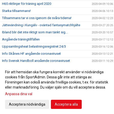
H65 riktlinjer för träning april 2020
2020-04-09 10:06
Starka tillsammans!
2020-04-06 10:13
Tillsammans tar vi oss igenom de svåra tiderna!
2020-04-02 12:23
Jättevändning i Kungälv - oväntad fantasymatchhjälte
2020-03-27 20:25
Ibland blir det inte riktigt som man tänkt sig...
2020-03-20 10:57
Angående träningtillfällen
2020-03-17 12:12
Uppsamlingsheat belastningsregistret 24/3
2020-03-16 12:06
Info Skånes HF angående coronaviruset
2020-03-13 12:21
Info Svensk Handboll angående coronaviruset
2020-03-11 10:29
Dags att anmäla sig till H65 Invitational 2020!
2020-03-03 18:50
För att hemsidan ska fungera korrekt använder vi nödvändiga
I lördags fick vi två nya hedersmedlemmar
2020-02-23 20:41
cookies från SportAdmin. Dessa går inte att stänga av.
Skretting tillbaka när Kungälvs HK besegrades
Föreningen kan också använda frivilliga cookies, t.ex. för statistik
2020-02-22 17:32
eller marknadsföring. Du väljer själv om du vill acceptera dessa.
Supporterbuss Lund 16/2
2020-02-10 15:26
Anpassa dina val
F 05 vidare till Steg 4 i USM
2020-02-05 10:31
De va la gött
2020-01-20 20:35
Acceptera nödvändiga
Acceptera alla
Hvenfelt representerade H65 Höör i debatt om jämställdhet
2020-01-17 09:55