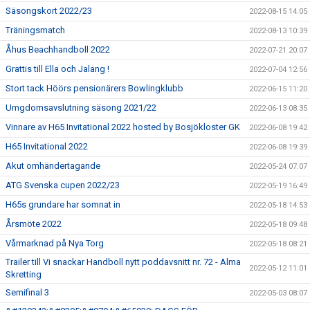
Säsongskort 2022/23
2022-08-15 14:05
Träningsmatch
2022-08-13 10:39
Åhus Beachhandboll 2022
2022-07-21 20:07
Grattis till Ella och Jalang !
2022-07-04 12:56
Stort tack Höörs pensionärers Bowlingklubb
2022-06-15 11:20
Umgdomsavslutning säsong 2021/22
2022-06-13 08:35
Vinnare av H65 Invitational 2022 hosted by Bosjökloster GK
2022-06-08 19:42
H65 Invitational 2022
2022-06-08 19:39
Akut omhändertagande
2022-05-24 07:07
ATG Svenska cupen 2022/23
2022-05-19 16:49
H65s grundare har somnat in
2022-05-18 14:53
Årsmöte 2022
2022-05-18 09:48
Vårmarknad på Nya Torg
2022-05-18 08:21
Trailer till Vi snackar Handboll nytt poddavsnitt nr. 72 - Alma
2022-05-12 11:01
Skretting
Semifinal 3
2022-05-03 08:07