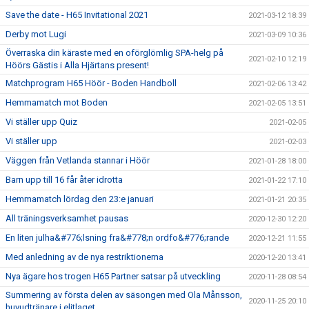
Save the date - H65 Invitational 2021
2021-03-12 18:39
Derby mot Lugi
2021-03-09 10:36
Överraska din käraste med en oförglömlig SPA-helg på
2021-02-10 12:19
Höörs Gästis i Alla Hjärtans present!
Matchprogram H65 Höör - Boden Handboll
2021-02-06 13:42
Hemmamatch mot Boden
2021-02-05 13:51
Vi ställer upp Quiz
2021-02-05
Vi ställer upp
2021-02-03
Väggen från Vetlanda stannar i Höör
2021-01-28 18:00
Barn upp till 16 får åter idrotta
2021-01-22 17:10
Hemmamatch lördag den 23:e januari
2021-01-21 20:35
All träningsverksamhet pausas
2020-12-30 12:20
En liten julha&#776;lsning fra&#778;n ordfo&#776;rande
2020-12-21 11:55
Med anledning av de nya restriktionerna
2020-12-20 13:41
Nya ägare hos trogen H65 Partner satsar på utveckling
2020-11-28 08:54
Summering av första delen av säsongen med Ola Månsson,
2020-11-25 20:10
huvudtränare i elitlaget.