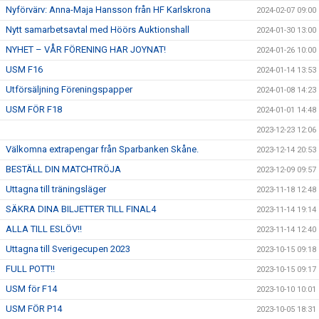
Nyförvärv: Anna-Maja Hansson från HF Karlskrona
2024-02-07 09:00
Nytt samarbetsavtal med Höörs Auktionshall
2024-01-30 13:00
NYHET – VÅR FÖRENING HAR JOYNAT!
2024-01-26 10:00
USM F16
2024-01-14 13:53
Utförsäljning Föreningspapper
2024-01-08 14:23
USM FÖR F18
2024-01-01 14:48
2023-12-23 12:06
Välkomna extrapengar från Sparbanken Skåne.
2023-12-14 20:53
BESTÄLL DIN MATCHTRÖJA
2023-12-09 09:57
Uttagna till träningsläger
2023-11-18 12:48
SÄKRA DINA BILJETTER TILL FINAL4
2023-11-14 19:14
ALLA TILL ESLÖV!!
2023-11-14 12:40
Uttagna till Sverigecupen 2023
2023-10-15 09:18
FULL POTT!!
2023-10-15 09:17
USM för F14
2023-10-10 10:01
USM FÖR P14
2023-10-05 18:31