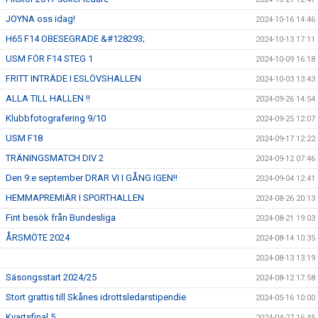
JOYNA oss idag!
2024-10-16 14:46
H65 F14 OBESEGRADE &#128293;
2024-10-13 17:11
USM FÖR F14 STEG 1
2024-10-09 16:18
FRITT INTRÄDE I ESLÖVSHALLEN
2024-10-03 13:43
ALLA TILL HALLEN !!
2024-09-26 14:54
Klubbfotografering 9/10
2024-09-25 12:07
USM F18
2024-09-17 12:22
TRÄNINGSMATCH DIV 2
2024-09-12 07:46
Den 9:e september DRAR VI I GÅNG IGEN!!
2024-09-04 12:41
HEMMAPREMIÄR I SPORTHALLEN
2024-08-26 20:13
Fint besök från Bundesliga
2024-08-21 19:03
ÅRSMÖTE 2024
2024-08-14 10:35
2024-08-13 13:19
Säsongsstart 2024/25
2024-08-12 17:58
Stort grattis till Skånes idrottsledarstipendie
2024-05-16 10:00
Kvartsfinal 5
2024-04-27 16:45