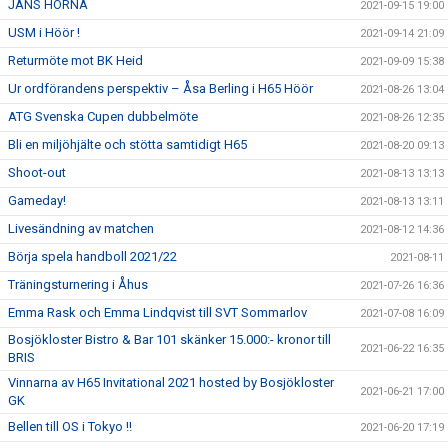
JANS HÖRNA
2021-09-15 19:00
USM i Höör !
2021-09-14 21:09
Returmöte mot BK Heid
2021-09-09 15:38
Ur ordförandens perspektiv – Åsa Berling i H65 Höör
2021-08-26 13:04
ATG Svenska Cupen dubbelmöte
2021-08-26 12:35
Bli en miljöhjälte och stötta samtidigt H65
2021-08-20 09:13
Shoot-out
2021-08-13 13:13
Gameday!
2021-08-13 13:11
Livesändning av matchen
2021-08-12 14:36
Börja spela handboll 2021/22
2021-08-11
Träningsturnering i Åhus
2021-07-26 16:36
Emma Rask och Emma Lindqvist till SVT Sommarlov
2021-07-08 16:09
Bosjökloster Bistro & Bar 101 skänker 15.000:- kronor till
2021-06-22 16:35
BRIS
Vinnarna av H65 Invitational 2021 hosted by Bosjökloster
2021-06-21 17:00
GK
Bellen till OS i Tokyo !!
2021-06-20 17:19