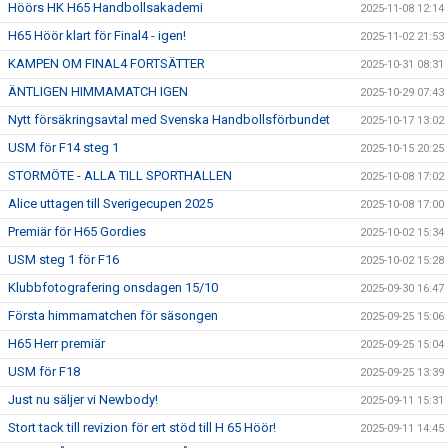
Höörs HK H65 Handbollsakademi
2025-11-08 12:14
H65 Höör klart för Final4 - igen!
2025-11-02 21:53
KAMPEN OM FINAL4 FORTSÄTTER
2025-10-31 08:31
ÄNTLIGEN HIMMAMATCH IGEN
2025-10-29 07:43
Nytt försäkringsavtal med Svenska Handbollsförbundet
2025-10-17 13:02
USM för F14 steg 1
2025-10-15 20:25
STORMÖTE - ALLA TILL SPORTHALLEN
2025-10-08 17:02
Alice uttagen till Sverigecupen 2025
2025-10-08 17:00
Premiär för H65 Gordies
2025-10-02 15:34
USM steg 1 för F16
2025-10-02 15:28
Klubbfotografering onsdagen 15/10
2025-09-30 16:47
Första himmamatchen för säsongen
2025-09-25 15:06
H65 Herr premiär
2025-09-25 15:04
USM för F18
2025-09-25 13:39
Just nu säljer vi Newbody!
2025-09-11 15:31
Stort tack till revizion för ert stöd till H 65 Höör!
2025-09-11 14:45