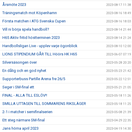
Årsmöte 2023
2023-08-17 11:38
Träningsmatch mot Köpenhamn
2023-08-16 18:49
Första matchen i ATG Svenska Cupen
2023-08-16 18:03
Vill ni börja spela handboll?
2023-08-14 21:44
H65 Aktiv fritid höstterminen 2023
2023-08-14 21:24
Handbollsligan Live - upplev varje ögonblick
2023-08-10 12:00
LIONS STIPENDIUM GÅR TILL Höörs HK H65
2023-06-07 07:19
Silversäsongen över
2023-05-28 20:20
En dålig och en god nyhet
2023-05-23 21:42
Supporterbuss Partille Arena fre 26/5
2023-05-22 12:51
Seger i SM-final ett
2023-05-21 21:05
FINAL - ALLA TILL ESLÖV!!
2023-05-18 11:26
SMILLA UTTAGEN TILL SOMMARENS RIKSLÄGER
2023-05-18 11:25
2-1 i matcher i semifinalserien
2023-05-08 21:39
Ett steg närmare SM-final
2023-04-29 22:35
Jans hörna april 2023
2023-04-19 14:30