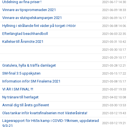
Utdelning av fina priser !
2021-06-17 14:30
Vinnare av tipspromenaden 2021
2021-06-09 18:33
Vinnare av slutspelskampanjen 2021
2021-06-09 16:17
Hyllning i strålande fint väder på torget i Höör
2021-06-08 14:06
Efterlängtad beachhandboll
2021-06-03 22:35
Kallelse till Årsmöte 2021
2021-05-31 10:42
2021-05-30 10:17
2021-05-29 10:17
Gratulera, hylla & träffa damlaget
2021-05-28 12:21
SM-final 3:5 uppskjuten
2021-05-15 17:22
Information inför SM Finalerna 2021
2021-05-08 15:17
VI ÄR I SM FINAL !!!
2021-05-07 19:33
Ny tränare till herrlaget
2021-04-02 10:08
Anmäl dig till årets golfevent
2021-03-30 13:53
Olas tankar inför kvartsfinalserien mot VästeråsIrsta!
2021-03-12 19:43
Lägesrapport för H65s kamp i COVID-19krisen, uppdaterad
2021-03-12 19:21
9/3-21