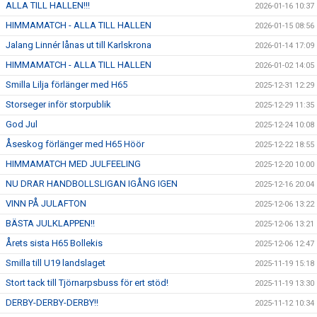
ALLA TILL HALLEN!!!
2026-01-16 10:37
HIMMAMATCH - ALLA TILL HALLEN
2026-01-15 08:56
Jalang Linnér lånas ut till Karlskrona
2026-01-14 17:09
HIMMAMATCH - ALLA TILL HALLEN
2026-01-02 14:05
Smilla Lilja förlänger med H65
2025-12-31 12:29
Storseger inför storpublik
2025-12-29 11:35
God Jul
2025-12-24 10:08
Åseskog förlänger med H65 Höör
2025-12-22 18:55
HIMMAMATCH MED JULFEELING
2025-12-20 10:00
NU DRAR HANDBOLLSLIGAN IGÅNG IGEN
2025-12-16 20:04
VINN PÅ JULAFTON
2025-12-06 13:22
BÄSTA JULKLAPPEN!!
2025-12-06 13:21
Årets sista H65 Bollekis
2025-12-06 12:47
Smilla till U19 landslaget
2025-11-19 15:18
Stort tack till Tjörnarpsbuss för ert stöd!
2025-11-19 13:30
DERBY-DERBY-DERBY!!
2025-11-12 10:34