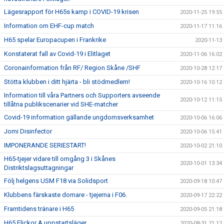
Lägesrapport för H65s kamp i COVID-19 krisen
2020-11-25 19:55
Information om EHF-cup match
2020-11-17 11:16
H65 spelar Europacupen i Frankrike
2020-11-13
Konstaterat fall av Covid-19 i Elitlaget
2020-11-06 16:02
Coronainformation från RF/ Region Skåne /SHF
2020-10-28 12:17
Stötta klubben i ditt hjärta - bli stödmedlem!
2020-10-16 10:12
Information till våra Partners och Supporters avseende
2020-10-12 11:15
tillåtna publikscenarier vid SHE-matcher
Covid-19 information gällande ungdomsverksamhet
2020-10-06 16:06
Jomi Disinfector
2020-10-06 15:41
IMPONERANDE SERIESTART!
2020-10-02 21:10
H65-tjejer vidare till omgång 3 i Skånes
2020-10-01 13:34
Distriktslagsuttagningar
Följ helgens USM F18 via Solidsport
2020-09-18 10:47
Klubbens färskaste domare - tjejerna i F06.
2020-09-17 22:22
Framtidens tränare i H65
2020-09-05 21:18
H65 Flickor A uppstartsläger
2020-08-31 21:12