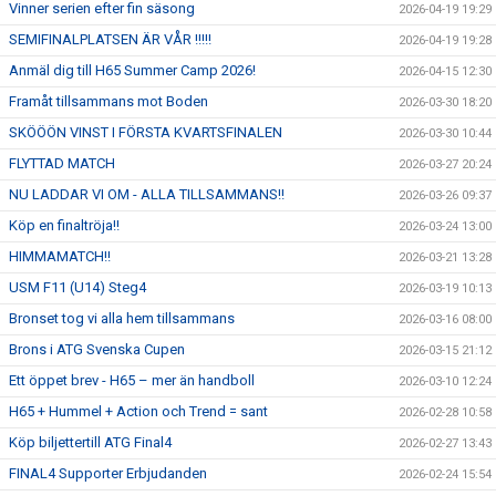
Vinner serien efter fin säsong
2026-04-19 19:29
SEMIFINALPLATSEN ÄR VÅR !!!!!
2026-04-19 19:28
Anmäl dig till H65 Summer Camp 2026!
2026-04-15 12:30
Framåt tillsammans mot Boden
2026-03-30 18:20
SKÖÖÖN VINST I FÖRSTA KVARTSFINALEN
2026-03-30 10:44
FLYTTAD MATCH
2026-03-27 20:24
NU LADDAR VI OM - ALLA TILLSAMMANS!!
2026-03-26 09:37
Köp en finaltröja!!
2026-03-24 13:00
HIMMAMATCH!!
2026-03-21 13:28
USM F11 (U14) Steg4
2026-03-19 10:13
Bronset tog vi alla hem tillsammans
2026-03-16 08:00
Brons i ATG Svenska Cupen
2026-03-15 21:12
Ett öppet brev - H65 – mer än handboll
2026-03-10 12:24
H65 + Hummel + Action och Trend = sant
2026-02-28 10:58
Köp biljettertill ATG Final4
2026-02-27 13:43
FINAL4 Supporter Erbjudanden
2026-02-24 15:54