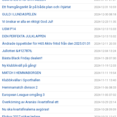
Ett framgångsrikt år på både plan och i hjärtat
2024-12-31 10:59
GULD I LUNDASPELEN
2024-12-30 08:18
Vi önskar er alla en riktigt God Jul!
2024-12-23 11:35
USM P14
2024-12-13 15:03
DEN PERFEKTA JULKLAPPEN
2024-12-13 15:02
Ändrade öppettider för H65 Aktiv fritid från den 2025.01.01
2024-12-11 20:33
Jullotteri &#127876;
2024-12-04 13:24
Bästa Black Friday dealen!!
2024-11-28 07:00
Ny klubbkväll på gång!
2024-11-19 12:03
MATCH I HEMMABORGEN
2024-11-11 19:54
Klubbkvällar i Sporthallen
2024-11-11 13:40
Hemmamatch divison 2
2024-11-06 08:33
European League omgång 3
2024-11-05 07:02
Överkörning av Aranäs i kvartsfinal ett
2024-10-29 23:14
Nu ska kvartsfinalerna avgöras!
2024-10-28 09:09
Flickor 2017 söker ledare
2024-10-21 12:47