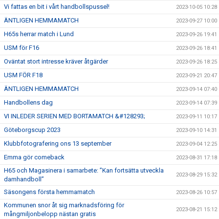
Vi fattas en bit i vårt handbollspussel!
2023-10-05 10:28
ÄNTLIGEN HEMMAMATCH
2023-09-27 10:00
H65s herrar match i Lund
2023-09-26 19:41
USM för F16
2023-09-26 18:41
Oväntat stort intresse kräver åtgärder
2023-09-26 18:25
USM FÖR F18
2023-09-21 20:47
ÄNTLIGEN HEMMAMATCH
2023-09-14 07:40
Handbollens dag
2023-09-14 07:39
VI INLEDER SERIEN MED BORTAMATCH &#128293;
2023-09-11 10:17
Göteborgscup 2023
2023-09-10 14:31
Klubbfotografering ons 13 september
2023-09-04 12:25
Emma gör comeback
2023-08-31 17:18
H65 och Magasinera i samarbete: ”Kan fortsätta utveckla
2023-08-29 15:32
damhandboll”
Säsongens första hemmamatch
2023-08-26 10:57
Kommunen snor åt sig marknadsföring för
2023-08-21 15:12
mångmiljonbelopp nästan gratis