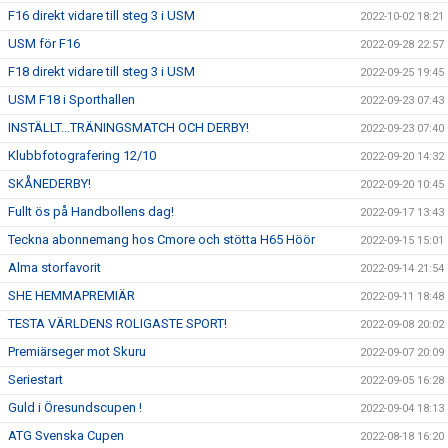
F16 direkt vidare till steg 3 i USM
2022-10-02 18:21
USM för F16
2022-09-28 22:57
F18 direkt vidare till steg 3 i USM
2022-09-25 19:45
USM F18 i Sporthallen
2022-09-23 07:43
INSTÄLLT...TRÄNINGSMATCH OCH DERBY!
2022-09-23 07:40
Klubbfotografering 12/10
2022-09-20 14:32
SKÅNEDERBY!
2022-09-20 10:45
Fullt ös på Handbollens dag!
2022-09-17 13:43
Teckna abonnemang hos Cmore och stötta H65 Höör
2022-09-15 15:01
Alma storfavorit
2022-09-14 21:54
SHE HEMMAPREMIÄR
2022-09-11 18:48
TESTA VÄRLDENS ROLIGASTE SPORT!
2022-09-08 20:02
Premiärseger mot Skuru
2022-09-07 20:09
Seriestart
2022-09-05 16:28
Guld i Öresundscupen !
2022-09-04 18:13
ATG Svenska Cupen
2022-08-18 16:20