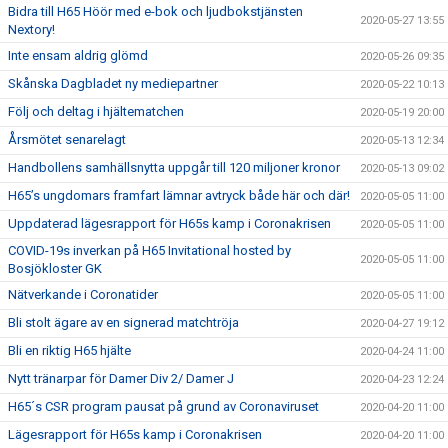
Bidra till H65 Höör med e-bok och ljudbokstjänsten
2020-05-27 13:55
Nextory!
Inte ensam aldrig glömd
2020-05-26 09:35
Skånska Dagbladet ny mediepartner
2020-05-22 10:13
Följ och deltag i hjältematchen
2020-05-19 20:00
Årsmötet senarelagt
2020-05-13 12:34
Handbollens samhällsnytta uppgår till 120 miljoner kronor
2020-05-13 09:02
H65’s ungdomars framfart lämnar avtryck både här och där!
2020-05-05 11:00
Uppdaterad lägesrapport för H65s kamp i Coronakrisen
2020-05-05 11:00
COVID-19s inverkan på H65 Invitational hosted by
2020-05-05 11:00
Bosjökloster GK
Nätverkande i Coronatider
2020-05-05 11:00
Bli stolt ägare av en signerad matchtröja
2020-04-27 19:12
Bli en riktig H65 hjälte
2020-04-24 11:00
Nytt tränarpar för Damer Div 2/ Damer J
2020-04-23 12:24
H65´s CSR program pausat på grund av Coronaviruset
2020-04-20 11:00
Lägesrapport för H65s kamp i Coronakrisen
2020-04-20 11:00