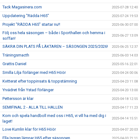
Tack Magasinera.com
2025-07-28 12:40
Uppdatering "Rädda H65"
2025-07-24 19:53
Projekt ”RÄDDA H65” startar nu!!
2025-06-30 07:00
Följ oss hela säsongen – både i Sporthallen och hemma i
2025-06-27 13:09
soffan!
SÄKRA DIN PLATS PÅ LÄKTAREN – SÄSONGEN 2025/2026!
2025-06-25 12:37
Träningsmacth
2025-06-03 14:03
Grattis Daniel
2025-05-16 22:01
Smilla Lilja förlänger med H65 Höör
2025-04-24 00:06
Kvitterat efter toppinsats & toppstämning
2025-04-23 11:08
Yrvädret från Ystad förlänger
2025-04-20 13:00
Pettersson är klar
2025-04-18 12:55
SEMIFINAL 2 - ALLA TILL HALLEN
2025-04-17 11:23
Kom och spela handboll med oss i H65, vi vill ha med dig i
2025-04-14 15:51
laget!
Love Kumlin klar för H65 Höör
2025-04-07 20:03
Ella Isgren lämnar H65 efter säsongen
2025-04-03 21:11