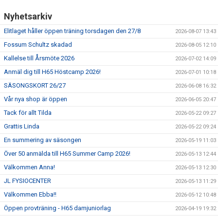
Nyhetsarkiv
Elitlaget håller öppen träning torsdagen den 27/8
2026-08-07 13:43
Fossum Schultz skadad
2026-08-05 12:10
Kallelse till Årsmöte 2026
2026-07-02 14:09
Anmäl dig till H65 Höstcamp 2026!
2026-07-01 10:18
SÄSONGSKORT 26/27
2026-06-08 16:32
Vår nya shop är öppen
2026-06-05 20:47
Tack för allt Tilda
2026-05-22 09:27
Grattis Linda
2026-05-22 09:24
En summering av säsongen
2026-05-19 11:03
Över 50 anmälda till H65 Summer Camp 2026!
2026-05-13 12:44
Välkommen Anna!
2026-05-13 12:30
JL FYSIOCENTER
2026-05-13 11:29
Välkommen Ebba!!
2026-05-12 10:48
Öppen provträning - H65 damjuniorlag
2026-04-19 19:32