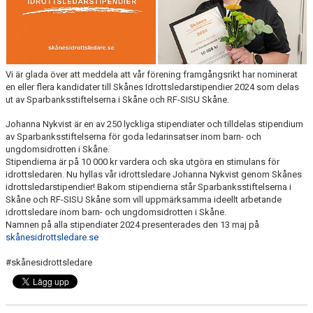
MEDLEMSAVGIFTER 2026/2027
USM
Vi är glada över att meddela att vår förening framgångsrikt har nominerat
HANDBOLLSAKADEMIN
en eller flera kandidater till Skånes Idrottsledarstipendier 2024 som delas
ut av Sparbanksstiftelserna i Skåne och RF-SISU Skåne.
JL FYSIOCENTER
Johanna Nykvist är en av 250 lyckliga stipendiater och tilldelas stipendium
av Sparbanksstiftelserna för goda ledarinsatser inom barn- och
IDROTTSFÖRSÄKRINGAR
ungdomsidrotten i Skåne.
Stipendierna är på 10 000 kr vardera och ska utgöra en stimulans för
idrottsledaren. Nu hyllas vår idrottsledare Johanna Nykvist genom Skånes
idrottsledarstipendier! Bakom stipendierna står Sparbanksstiftelserna i
Skåne och RF-SISU Skåne som vill uppmärksamma ideellt arbetande
idrottsledare inom barn- och ungdomsidrotten i Skåne.
Namnen på alla stipendiater 2024 presenterades den 13 maj på
skånesidrottsledare.se
#skånesidrottsledare