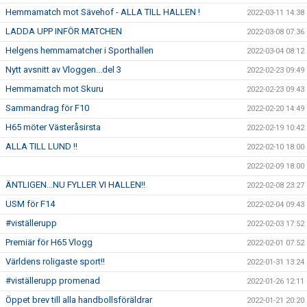
Hemmamatch mot Sävehof - ALLA TILL HALLEN !
2022-03-11 14:38
LADDA UPP INFÖR MATCHEN
2022-03-08 07:36
Helgens hemmamatcher i Sporthallen
2022-03-04 08:12
Nytt avsnitt av Vloggen...del 3
2022-02-23 09:49
Hemmamatch mot Skuru
2022-02-23 09:43
Sammandrag för F10
2022-02-20 14:49
H65 möter Västeråsirsta
2022-02-19 10:42
ALLA TILL LUND !!
2022-02-10 18:00
2022-02-09 18:00
ÄNTLIGEN...NU FYLLER VI HALLEN!!
2022-02-08 23:27
USM för F14
2022-02-04 09:43
#viställerupp
2022-02-03 17:52
Premiär för H65 Vlogg
2022-02-01 07:52
Världens roligaste sport!!
2022-01-31 13:24
#viställerupp promenad
2022-01-26 12:11
Öppet brev till alla handbollsföräldrar
2022-01-21 20:20