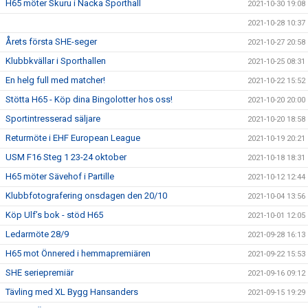
H65 möter Skuru i Nacka Sporthall
2021-10-30 19:08
2021-10-28 10:37
Årets första SHE-seger
2021-10-27 20:58
Klubbkvällar i Sporthallen
2021-10-25 08:31
En helg full med matcher!
2021-10-22 15:52
Stötta H65 - Köp dina Bingolotter hos oss!
2021-10-20 20:00
Sportintresserad säljare
2021-10-20 18:58
Returmöte i EHF European League
2021-10-19 20:21
USM F16 Steg 1 23-24 oktober
2021-10-18 18:31
H65 möter Sävehof i Partille
2021-10-12 12:44
Klubbfotografering onsdagen den 20/10
2021-10-04 13:56
Köp Ulf’s bok - stöd H65
2021-10-01 12:05
Ledarmöte 28/9
2021-09-28 16:13
H65 mot Önnered i hemmapremiären
2021-09-22 15:53
SHE seriepremiär
2021-09-16 09:12
Tävling med XL Bygg Hansanders
2021-09-15 19:29