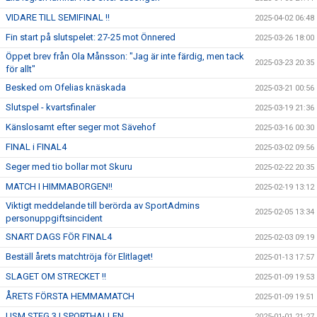
VIDARE TILL SEMIFINAL !!
2025-04-02 06:48
Fin start på slutspelet: 27-25 mot Önnered
2025-03-26 18:00
Öppet brev från Ola Månsson: "Jag är inte färdig, men tack
2025-03-23 20:35
för allt"
Besked om Ofelias knäskada
2025-03-21 00:56
Slutspel - kvartsfinaler
2025-03-19 21:36
Känslosamt efter seger mot Sävehof
2025-03-16 00:30
FINAL i FINAL4
2025-03-02 09:56
Seger med tio bollar mot Skuru
2025-02-22 20:35
MATCH I HIMMABORGEN!!
2025-02-19 13:12
Viktigt meddelande till berörda av SportAdmins
2025-02-05 13:34
personuppgiftsincident
SNART DAGS FÖR FINAL4
2025-02-03 09:19
Beställ årets matchtröja för Elitlaget!
2025-01-13 17:57
SLAGET OM STRECKET !!
2025-01-09 19:53
ÅRETS FÖRSTA HEMMAMATCH
2025-01-09 19:51
USM STEG 3 I SPORTHALLEN
2025-01-01 21:27