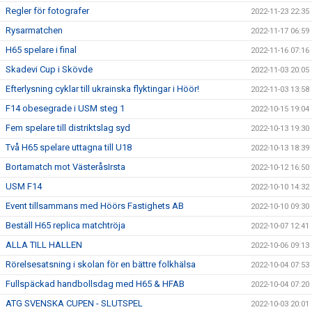
Regler för fotografer
2022-11-23 22:35
Rysarmatchen
2022-11-17 06:59
H65 spelare i final
2022-11-16 07:16
Skadevi Cup i Skövde
2022-11-03 20:05
Efterlysning cyklar till ukrainska flyktingar i Höör!
2022-11-03 13:58
F14 obesegrade i USM steg 1
2022-10-15 19:04
Fem spelare till distriktslag syd
2022-10-13 19:30
Två H65 spelare uttagna till U18
2022-10-13 18:39
Bortamatch mot VästeråsIrsta
2022-10-12 16:50
USM F14
2022-10-10 14:32
Event tillsammans med Höörs Fastighets AB
2022-10-10 09:30
Beställ H65 replica matchtröja
2022-10-07 12:41
ALLA TILL HALLEN
2022-10-06 09:13
Rörelsesatsning i skolan för en bättre folkhälsa
2022-10-04 07:53
Fullspäckad handbollsdag med H65 & HFAB
2022-10-04 07:20
ATG SVENSKA CUPEN - SLUTSPEL
2022-10-03 20:01