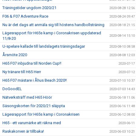
Träningstider ungdom 2020/21
2020-08-28 12:56
F06 & F07 Adventure Race
2020-08-24 09:47
Nu är det dags att anmäla sig till höstens handbollsträning
2020-08-18 21:15
Lägesrapport för H65s kamp i Coronakrisen uppdaterad
2020-08-14 15:10
11/8-20
U-spelare kallade till landslagets träningsdagar
2020-08-10 08:58
Årsmöte 2020
2020-08-08 12:03
H65 F07 inbjudna till Norden Cup!!
2020-07-17
Ny tränare till H65 Herr
2020-07-12
H65 F07 mästare i Åhus Beach 2020!!
2020-07-10 10:37
DoGoodEL
2020-07-03 14:43
Nätverksträff med H65 Höör
2020-06-18 11:06
Säsongskorten för 2020/21 släppta
2020-06-16 11:48
Lägesrapport för H65s kamp i Coronakrisen
2020-06-12 08:00
H65 - ett varumärke att räkna med
2020-06-11
Raskakorven är tillbaka!
2020-06-03 10:21