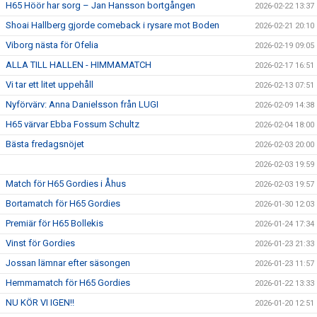
H65 Höör har sorg – Jan Hansson bortgången
2026-02-22 13:37
Shoai Hallberg gjorde comeback i rysare mot Boden
2026-02-21 20:10
Viborg nästa för Ofelia
2026-02-19 09:05
ALLA TILL HALLEN - HIMMAMATCH
2026-02-17 16:51
Vi tar ett litet uppehåll
2026-02-13 07:51
Nyförvärv: Anna Danielsson från LUGI
2026-02-09 14:38
H65 värvar Ebba Fossum Schultz
2026-02-04 18:00
Bästa fredagsnöjet
2026-02-03 20:00
2026-02-03 19:59
Match för H65 Gordies i Åhus
2026-02-03 19:57
Bortamatch för H65 Gordies
2026-01-30 12:03
Premiär för H65 Bollekis
2026-01-24 17:34
Vinst för Gordies
2026-01-23 21:33
Jossan lämnar efter säsongen
2026-01-23 11:57
Hemmamatch för H65 Gordies
2026-01-22 13:33
NU KÖR VI IGEN!!
2026-01-20 12:51