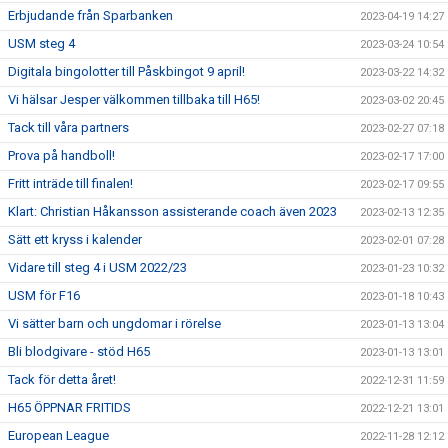
Erbjudande från Sparbanken
2023-04-19 14:27
USM steg 4
2023-03-24 10:54
Digitala bingolotter till Påskbingot 9 april!
2023-03-22 14:32
Vi hälsar Jesper välkommen tillbaka till H65!
2023-03-02 20:45
Tack till våra partners
2023-02-27 07:18
Prova på handboll!
2023-02-17 17:00
Fritt inträde till finalen!
2023-02-17 09:55
Klart: Christian Håkansson assisterande coach även 2023
2023-02-13 12:35
Sätt ett kryss i kalender
2023-02-01 07:28
Vidare till steg 4 i USM 2022/23
2023-01-23 10:32
USM för F16
2023-01-18 10:43
Vi sätter barn och ungdomar i rörelse
2023-01-13 13:04
Bli blodgivare - stöd H65
2023-01-13 13:01
Tack för detta året!
2022-12-31 11:59
H65 ÖPPNAR FRITIDS
2022-12-21 13:01
European League
2022-11-28 12:12