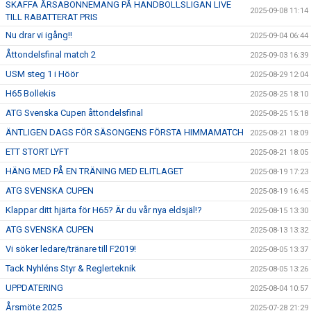
SKAFFA ÅRSABONNEMANG PÅ HANDBOLLSLIGAN LIVE
2025-09-08 11:14
TILL RABATTERAT PRIS
Nu drar vi igång!!
2025-09-04 06:44
Åttondelsfinal match 2
2025-09-03 16:39
USM steg 1 i Höör
2025-08-29 12:04
H65 Bollekis
2025-08-25 18:10
ATG Svenska Cupen åttondelsfinal
2025-08-25 15:18
ÄNTLIGEN DAGS FÖR SÄSONGENS FÖRSTA HIMMAMATCH
2025-08-21 18:09
ETT STORT LYFT
2025-08-21 18:05
HÄNG MED PÅ EN TRÄNING MED ELITLAGET
2025-08-19 17:23
ATG SVENSKA CUPEN
2025-08-19 16:45
Klappar ditt hjärta för H65? Är du vår nya eldsjäl!?
2025-08-15 13:30
ATG SVENSKA CUPEN
2025-08-13 13:32
Vi söker ledare/tränare till F2019!
2025-08-05 13:37
Tack Nyhléns Styr & Reglerteknik
2025-08-05 13:26
UPPDATERING
2025-08-04 10:57
Årsmöte 2025
2025-07-28 21:29