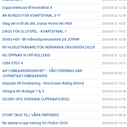
Supporterbuss till kvartsfinal 4
2024-04-22 12:50
ÄR NI REDO FÖR KVARTSFINAL 3 !!?
2024-04-22 12:44
Idag ser vi till att alla Joynar Höörs HK H65!
2024-04-21 10:07
DAGS FÖR SLUTSPEL - KVARTSFINAL 1
2024-04-11 19:57
Stötta H65 - Bli månadsprenumerant på JOYNA!
2024-04-04 16:00
NY HUVUDTRÄNARE FÖR HERRARNA SÄSONGEN 24/25!
2024-04-02 16:57
NU ÖPPNAR VI UPP BOLLEKIS
2024-03-31 12:55
USM STEG 4
2024-03-15 14:21
&#11088;&#65039;NYHET – VÅR FÖRENING HAR
2024-03-03 09:11
JOYNAT!&#11088;&#65039;
Inbjudan till föreläsning - Inte Ensam Aldrig Glömd
2024-02-27 10:51
Uttagna till riksläger 1 & 3
2024-02-26 09:38
SILVER I ATG SVENSKA CUPEN&#129352;
2024-02-26 07:35
2024-02-20 14:56
STORT TACK TILL VÅRA PARTNERS
2024-02-19 08:36
Nu startar vi upp träning för Flickor 2016
2024-02-09 14:14