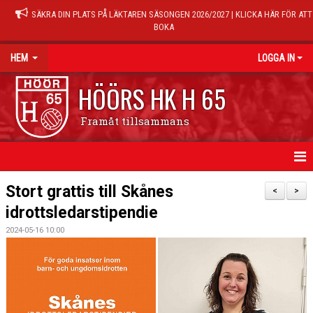
SÄKRA DIN PLATS PÅ LÄKTAREN SÄSONGEN 2026/2027 | KLICKA HÄR FÖR ATT
BOKA
HEM
LOGGA IN
HÖÖRS HK H 65
Framåt tillsammans
HEM
Stort grattis till Skånes
<
>
idrottsledarstipendie
NYHETER
2024-05-16 10:00
KALENDER
MATCHER
TRÄNINGSTIDER