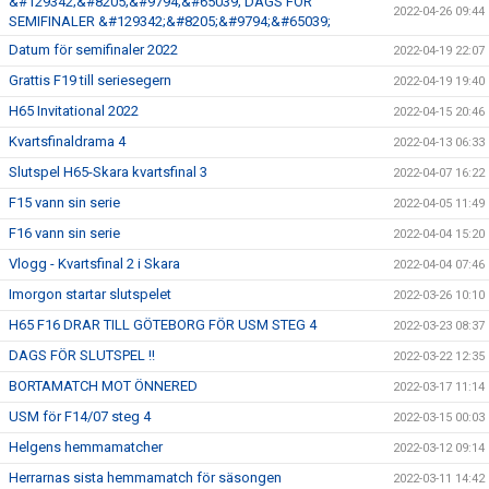
&#129342;&#8205;&#9794;&#65039; DAGS FÖR
2022-04-26 09:44
SEMIFINALER &#129342;&#8205;&#9794;&#65039;
Datum för semifinaler 2022
2022-04-19 22:07
Grattis F19 till seriesegern
2022-04-19 19:40
H65 Invitational 2022
2022-04-15 20:46
Kvartsfinaldrama 4
2022-04-13 06:33
Slutspel H65-Skara kvartsfinal 3
2022-04-07 16:22
F15 vann sin serie
2022-04-05 11:49
F16 vann sin serie
2022-04-04 15:20
Vlogg - Kvartsfinal 2 i Skara
2022-04-04 07:46
Imorgon startar slutspelet
2022-03-26 10:10
H65 F16 DRAR TILL GÖTEBORG FÖR USM STEG 4
2022-03-23 08:37
DAGS FÖR SLUTSPEL !!
2022-03-22 12:35
BORTAMATCH MOT ÖNNERED
2022-03-17 11:14
USM för F14/07 steg 4
2022-03-15 00:03
Helgens hemmamatcher
2022-03-12 09:14
Herrarnas sista hemmamatch för säsongen
2022-03-11 14:42