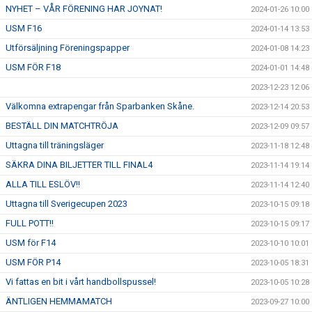
NYHET – VÅR FÖRENING HAR JOYNAT!
2024-01-26 10:00
USM F16
2024-01-14 13:53
Utförsäljning Föreningspapper
2024-01-08 14:23
USM FÖR F18
2024-01-01 14:48
2023-12-23 12:06
Välkomna extrapengar från Sparbanken Skåne.
2023-12-14 20:53
BESTÄLL DIN MATCHTRÖJA
2023-12-09 09:57
Uttagna till träningsläger
2023-11-18 12:48
SÄKRA DINA BILJETTER TILL FINAL4
2023-11-14 19:14
ALLA TILL ESLÖV!!
2023-11-14 12:40
Uttagna till Sverigecupen 2023
2023-10-15 09:18
FULL POTT!!
2023-10-15 09:17
USM för F14
2023-10-10 10:01
USM FÖR P14
2023-10-05 18:31
Vi fattas en bit i vårt handbollspussel!
2023-10-05 10:28
ÄNTLIGEN HEMMAMATCH
2023-09-27 10:00