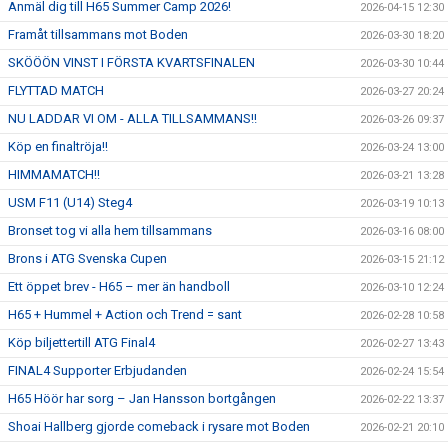
Anmäl dig till H65 Summer Camp 2026!
2026-04-15 12:30
Framåt tillsammans mot Boden
2026-03-30 18:20
SKÖÖÖN VINST I FÖRSTA KVARTSFINALEN
2026-03-30 10:44
FLYTTAD MATCH
2026-03-27 20:24
NU LADDAR VI OM - ALLA TILLSAMMANS!!
2026-03-26 09:37
Köp en finaltröja!!
2026-03-24 13:00
HIMMAMATCH!!
2026-03-21 13:28
USM F11 (U14) Steg4
2026-03-19 10:13
Bronset tog vi alla hem tillsammans
2026-03-16 08:00
Brons i ATG Svenska Cupen
2026-03-15 21:12
Ett öppet brev - H65 – mer än handboll
2026-03-10 12:24
H65 + Hummel + Action och Trend = sant
2026-02-28 10:58
Köp biljettertill ATG Final4
2026-02-27 13:43
FINAL4 Supporter Erbjudanden
2026-02-24 15:54
H65 Höör har sorg – Jan Hansson bortgången
2026-02-22 13:37
Shoai Hallberg gjorde comeback i rysare mot Boden
2026-02-21 20:10