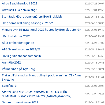
Åhus Beachhandboll 2022
2022-07-21 20:07
Grattis till Ella och Jalang !
2022-07-04 12:56
Stort tack Höörs pensionärers Bowlingklubb
2022-06-15 11:20
Umgdomsavslutning säsong 2021/22
2022-06-13 08:35
Vinnare av H65 Invitational 2022 hosted by Bosjökloster GK
2022-06-08 19:42
H65 Invitational 2022
2022-06-08 19:39
Akut omhändertagande
2022-05-24 07:07
ATG Svenska cupen 2022/23
2022-05-19 16:49
H65s grundare har somnat in
2022-05-18 14:53
Årsmöte 2022
2022-05-18 09:48
Vårmarknad på Nya Torg
2022-05-18 08:21
Trailer till Vi snackar Handboll nytt poddavsnitt nr. 72 - Alma
2022-05-12 11:01
Skretting
Semifinal 3
2022-05-03 08:07
&#129342;&#8205;&#9794;&#65039; DAGS FÖR
2022-04-26 09:44
SEMIFINALER &#129342;&#8205;&#9794;&#65039;
Datum för semifinaler 2022
2022-04-19 22:07