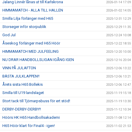
Jalang Linnér lånas ut till Karlskrona
2026-01-14 17:09
HIMMAMATCH - ALLA TILL HALLEN
2026-01-02 14:05
Smilla Lilja förlänger med H65
2025-12-31 12:29
Storseger inför storpublik
2025-12-29 11:35
God Jul
2025-12-24 10:08
Åseskog förlänger med H65 Höör
2025-12-22 18:55
HIMMAMATCH MED JULFEELING
2025-12-20 10:00
NU DRAR HANDBOLLSLIGAN IGÅNG IGEN
2025-12-16 20:04
VINN PÅ JULAFTON
2025-12-06 13:22
BÄSTA JULKLAPPEN!!
2025-12-06 13:21
Årets sista H65 Bollekis
2025-12-06 12:47
Smilla till U19 landslaget
2025-11-19 15:18
Stort tack till Tjörnarpsbuss för ert stöd!
2025-11-19 13:30
DERBY-DERBY-DERBY!!
2025-11-12 10:34
Höörs HK H65 Handbollsakademi
2025-11-08 12:14
H65 Höör klart för Final4 - igen!
2025-11-02 21:53