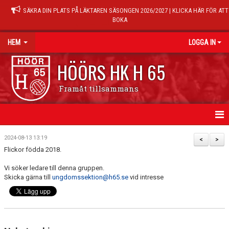
SÄKRA DIN PLATS PÅ LÄKTAREN SÄSONGEN 2026/2027 | KLICKA HÄR FÖR ATT
BOKA
HEM
LOGGA IN
HÖÖRS HK H 65
Framåt tillsammans
HEM
2024-08-13 13:19
<
>
Flickor födda 2018.
NYHETER
Vi söker ledare till denna gruppen.
Skicka gärna till
ungdomssektion@h65.se
vid intresse
KALENDER
MATCHER
TRÄNINGSTIDER