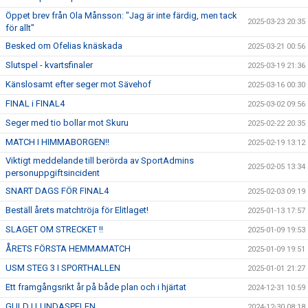
Öppet brev från Ola Månsson: "Jag är inte färdig, men tack
2025-03-23 20:35
för allt"
Besked om Ofelias knäskada
2025-03-21 00:56
Slutspel - kvartsfinaler
2025-03-19 21:36
Känslosamt efter seger mot Sävehof
2025-03-16 00:30
FINAL i FINAL4
2025-03-02 09:56
Seger med tio bollar mot Skuru
2025-02-22 20:35
MATCH I HIMMABORGEN!!
2025-02-19 13:12
Viktigt meddelande till berörda av SportAdmins
2025-02-05 13:34
personuppgiftsincident
SNART DAGS FÖR FINAL4
2025-02-03 09:19
Beställ årets matchtröja för Elitlaget!
2025-01-13 17:57
SLAGET OM STRECKET !!
2025-01-09 19:53
ÅRETS FÖRSTA HEMMAMATCH
2025-01-09 19:51
USM STEG 3 I SPORTHALLEN
2025-01-01 21:27
Ett framgångsrikt år på både plan och i hjärtat
2024-12-31 10:59
GULD I LUNDASPELEN
2024-12-30 08:18