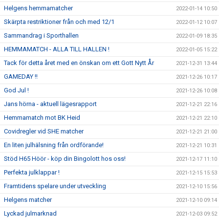
Helgens hemmamatcher
2022-01-14 10:50
Skärpta restriktioner från och med 12/1
2022-01-12 10:07
Sammandrag i Sporthallen
2022-01-09 18:35
HEMMAMATCH - ALLA TILL HALLEN !
2022-01-05 15:22
Tack för detta året med en önskan om ett Gott Nytt År
2021-12-31 13:44
GAMEDAY !!
2021-12-26 10:17
God Jul !
2021-12-26 10:08
Jans hörna - aktuell lägesrapport
2021-12-21 22:16
Hemmamatch mot BK Heid
2021-12-21 22:10
Covidregler vid SHE matcher
2021-12-21 21:00
En liten julhälsning från ordförande!
2021-12-21 10:31
Stöd H65 Höör - köp din Bingolott hos oss!
2021-12-17 11:10
Perfekta julklappar !
2021-12-15 15:53
Framtidens spelare under utveckling
2021-12-10 15:56
Helgens matcher
2021-12-10 09:14
Lyckad julmarknad
2021-12-03 09:52