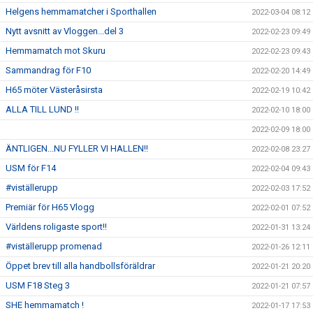
Helgens hemmamatcher i Sporthallen
2022-03-04 08:12
Nytt avsnitt av Vloggen...del 3
2022-02-23 09:49
Hemmamatch mot Skuru
2022-02-23 09:43
Sammandrag för F10
2022-02-20 14:49
H65 möter Västeråsirsta
2022-02-19 10:42
ALLA TILL LUND !!
2022-02-10 18:00
2022-02-09 18:00
ÄNTLIGEN...NU FYLLER VI HALLEN!!
2022-02-08 23:27
USM för F14
2022-02-04 09:43
#viställerupp
2022-02-03 17:52
Premiär för H65 Vlogg
2022-02-01 07:52
Världens roligaste sport!!
2022-01-31 13:24
#viställerupp promenad
2022-01-26 12:11
Öppet brev till alla handbollsföräldrar
2022-01-21 20:20
USM F18 Steg 3
2022-01-21 07:57
SHE hemmamatch !
2022-01-17 17:53