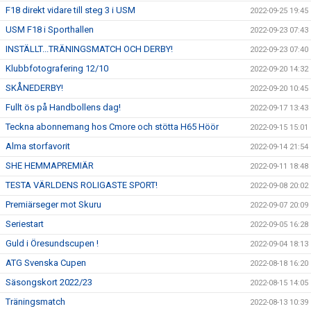
F18 direkt vidare till steg 3 i USM
2022-09-25 19:45
USM F18 i Sporthallen
2022-09-23 07:43
INSTÄLLT...TRÄNINGSMATCH OCH DERBY!
2022-09-23 07:40
Klubbfotografering 12/10
2022-09-20 14:32
SKÅNEDERBY!
2022-09-20 10:45
Fullt ös på Handbollens dag!
2022-09-17 13:43
Teckna abonnemang hos Cmore och stötta H65 Höör
2022-09-15 15:01
Alma storfavorit
2022-09-14 21:54
SHE HEMMAPREMIÄR
2022-09-11 18:48
TESTA VÄRLDENS ROLIGASTE SPORT!
2022-09-08 20:02
Premiärseger mot Skuru
2022-09-07 20:09
Seriestart
2022-09-05 16:28
Guld i Öresundscupen !
2022-09-04 18:13
ATG Svenska Cupen
2022-08-18 16:20
Säsongskort 2022/23
2022-08-15 14:05
Träningsmatch
2022-08-13 10:39