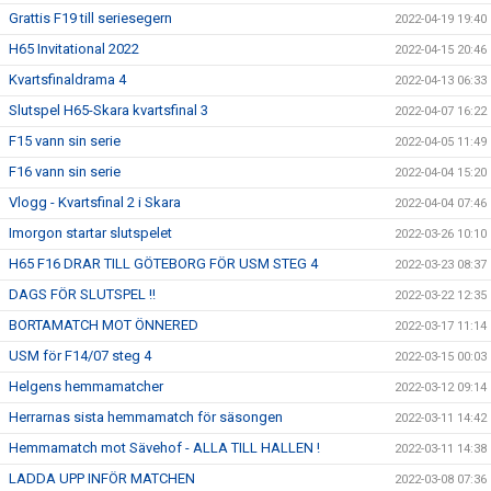
Grattis F19 till seriesegern
2022-04-19 19:40
H65 Invitational 2022
2022-04-15 20:46
Kvartsfinaldrama 4
2022-04-13 06:33
Slutspel H65-Skara kvartsfinal 3
2022-04-07 16:22
F15 vann sin serie
2022-04-05 11:49
F16 vann sin serie
2022-04-04 15:20
Vlogg - Kvartsfinal 2 i Skara
2022-04-04 07:46
Imorgon startar slutspelet
2022-03-26 10:10
H65 F16 DRAR TILL GÖTEBORG FÖR USM STEG 4
2022-03-23 08:37
DAGS FÖR SLUTSPEL !!
2022-03-22 12:35
BORTAMATCH MOT ÖNNERED
2022-03-17 11:14
USM för F14/07 steg 4
2022-03-15 00:03
Helgens hemmamatcher
2022-03-12 09:14
Herrarnas sista hemmamatch för säsongen
2022-03-11 14:42
Hemmamatch mot Sävehof - ALLA TILL HALLEN !
2022-03-11 14:38
LADDA UPP INFÖR MATCHEN
2022-03-08 07:36