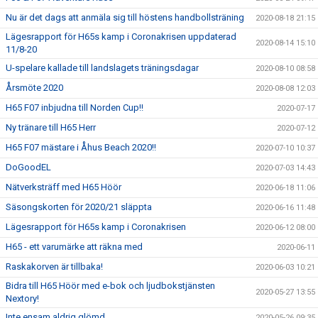
Nu är det dags att anmäla sig till höstens handbollsträning
2020-08-18 21:15
Lägesrapport för H65s kamp i Coronakrisen uppdaterad
2020-08-14 15:10
11/8-20
U-spelare kallade till landslagets träningsdagar
2020-08-10 08:58
Årsmöte 2020
2020-08-08 12:03
H65 F07 inbjudna till Norden Cup!!
2020-07-17
Ny tränare till H65 Herr
2020-07-12
H65 F07 mästare i Åhus Beach 2020!!
2020-07-10 10:37
DoGoodEL
2020-07-03 14:43
Nätverksträff med H65 Höör
2020-06-18 11:06
Säsongskorten för 2020/21 släppta
2020-06-16 11:48
Lägesrapport för H65s kamp i Coronakrisen
2020-06-12 08:00
H65 - ett varumärke att räkna med
2020-06-11
Raskakorven är tillbaka!
2020-06-03 10:21
Bidra till H65 Höör med e-bok och ljudbokstjänsten
2020-05-27 13:55
Nextory!
Inte ensam aldrig glömd
2020-05-26 09:35