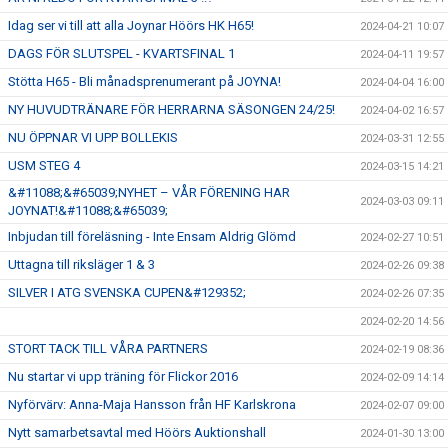
Idag ser vi till att alla Joynar Höörs HK H65!
2024-04-21 10:07
DAGS FÖR SLUTSPEL - KVARTSFINAL 1
2024-04-11 19:57
Stötta H65 - Bli månadsprenumerant på JOYNA!
2024-04-04 16:00
NY HUVUDTRÄNARE FÖR HERRARNA SÄSONGEN 24/25!
2024-04-02 16:57
NU ÖPPNAR VI UPP BOLLEKIS
2024-03-31 12:55
USM STEG 4
2024-03-15 14:21
&#11088;&#65039;NYHET – VÅR FÖRENING HAR
2024-03-03 09:11
JOYNAT!&#11088;&#65039;
Inbjudan till föreläsning - Inte Ensam Aldrig Glömd
2024-02-27 10:51
Uttagna till riksläger 1 & 3
2024-02-26 09:38
SILVER I ATG SVENSKA CUPEN&#129352;
2024-02-26 07:35
2024-02-20 14:56
STORT TACK TILL VÅRA PARTNERS
2024-02-19 08:36
Nu startar vi upp träning för Flickor 2016
2024-02-09 14:14
Nyförvärv: Anna-Maja Hansson från HF Karlskrona
2024-02-07 09:00
Nytt samarbetsavtal med Höörs Auktionshall
2024-01-30 13:00