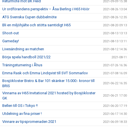
Returmöte mot BK Heid
2021-09-09 15:38
Ur ordförandens perspektiv – Åsa Berling i H65 Höör
2021-08-26 13:04
ATG Svenska Cupen dubbelmöte
2021-08-26 12:35
Bli en miljöhjälte och stötta samtidigt H65
2021-08-20 09:13
Shoot-out
2021-08-13 13:13
Gameday!
2021-08-13 13:11
Livesändning av matchen
2021-08-12 14:36
Börja spela handboll 2021/22
2021-08-11
Träningsturnering i Åhus
2021-07-26 16:36
Emma Rask och Emma Lindqvist till SVT Sommarlov
2021-07-08 16:09
Bosjökloster Bistro & Bar 101 skänker 15.000:- kronor till
2021-06-22 16:35
BRIS
Vinnarna av H65 Invitational 2021 hosted by Bosjökloster
2021-06-21 17:00
GK
Bellen till OS i Tokyo !!
2021-06-20 17:19
Utdelning av fina priser !
2021-06-17 14:30
Vinnare av tipspromenaden 2021
2021-06-09 18:33