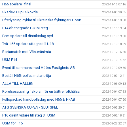
H65 spelare i final
2022-11-16 07:16
Skadevi Cup i Skövde
2022-11-03 20:05
Efterlysning cyklar till ukrainska flyktingar i Höör!
2022-11-03 13:58
F14 obesegrade i USM steg 1
2022-10-15 19:04
Fem spelare till distriktslag syd
2022-10-13 19:30
Två H65 spelare uttagna till U18
2022-10-13 18:39
Bortamatch mot VästeråsIrsta
2022-10-12 16:50
USM F14
2022-10-10 14:32
Event tillsammans med Höörs Fastighets AB
2022-10-10 09:30
Beställ H65 replica matchtröja
2022-10-07 12:41
ALLA TILL HALLEN
2022-10-06 09:13
Rörelsesatsning i skolan för en bättre folkhälsa
2022-10-04 07:53
Fullspäckad handbollsdag med H65 & HFAB
2022-10-04 07:20
ATG SVENSKA CUPEN - SLUTSPEL
2022-10-03 20:01
F16 direkt vidare till steg 3 i USM
2022-10-02 18:21
USM för F16
2022-09-28 22:57