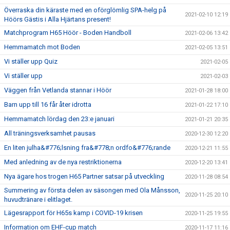
Överraska din käraste med en oförglömlig SPA-helg på
2021-02-10 12:19
Höörs Gästis i Alla Hjärtans present!
Matchprogram H65 Höör - Boden Handboll
2021-02-06 13:42
Hemmamatch mot Boden
2021-02-05 13:51
Vi ställer upp Quiz
2021-02-05
Vi ställer upp
2021-02-03
Väggen från Vetlanda stannar i Höör
2021-01-28 18:00
Barn upp till 16 får åter idrotta
2021-01-22 17:10
Hemmamatch lördag den 23:e januari
2021-01-21 20:35
All träningsverksamhet pausas
2020-12-30 12:20
En liten julha&#776;lsning fra&#778;n ordfo&#776;rande
2020-12-21 11:55
Med anledning av de nya restriktionerna
2020-12-20 13:41
Nya ägare hos trogen H65 Partner satsar på utveckling
2020-11-28 08:54
Summering av första delen av säsongen med Ola Månsson,
2020-11-25 20:10
huvudtränare i elitlaget.
Lägesrapport för H65s kamp i COVID-19 krisen
2020-11-25 19:55
Information om EHF-cup match
2020-11-17 11:16