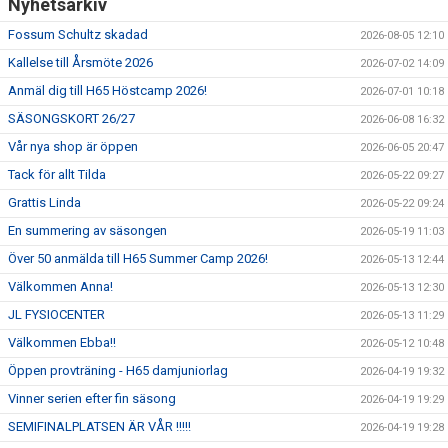
Nyhetsarkiv
MEDLEMSAVGIFTER 2026/2027
Fossum Schultz skadad
2026-08-05 12:10
Kallelse till Årsmöte 2026
2026-07-02 14:09
USM
Anmäl dig till H65 Höstcamp 2026!
2026-07-01 10:18
HANDBOLLSAKADEMIN
SÄSONGSKORT 26/27
2026-06-08 16:32
Vår nya shop är öppen
2026-06-05 20:47
JL FYSIOCENTER
Tack för allt Tilda
2026-05-22 09:27
Grattis Linda
IDROTTSFÖRSÄKRINGAR
2026-05-22 09:24
En summering av säsongen
2026-05-19 11:03
Över 50 anmälda till H65 Summer Camp 2026!
2026-05-13 12:44
Välkommen Anna!
2026-05-13 12:30
JL FYSIOCENTER
2026-05-13 11:29
Välkommen Ebba!!
2026-05-12 10:48
Öppen provträning - H65 damjuniorlag
2026-04-19 19:32
Vinner serien efter fin säsong
2026-04-19 19:29
SEMIFINALPLATSEN ÄR VÅR !!!!!
2026-04-19 19:28