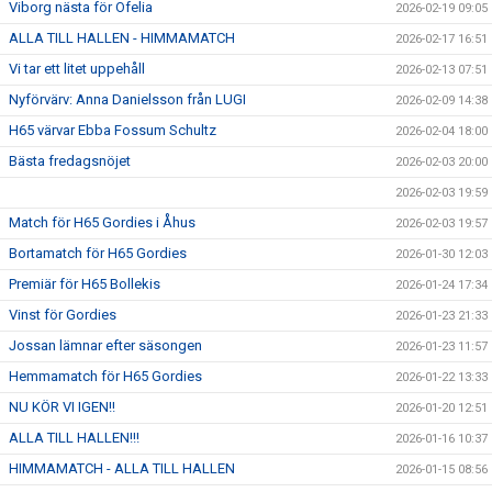
Viborg nästa för Ofelia
2026-02-19 09:05
ALLA TILL HALLEN - HIMMAMATCH
2026-02-17 16:51
Vi tar ett litet uppehåll
2026-02-13 07:51
Nyförvärv: Anna Danielsson från LUGI
2026-02-09 14:38
H65 värvar Ebba Fossum Schultz
2026-02-04 18:00
Bästa fredagsnöjet
2026-02-03 20:00
2026-02-03 19:59
Match för H65 Gordies i Åhus
2026-02-03 19:57
Bortamatch för H65 Gordies
2026-01-30 12:03
Premiär för H65 Bollekis
2026-01-24 17:34
Vinst för Gordies
2026-01-23 21:33
Jossan lämnar efter säsongen
2026-01-23 11:57
Hemmamatch för H65 Gordies
2026-01-22 13:33
NU KÖR VI IGEN!!
2026-01-20 12:51
ALLA TILL HALLEN!!!
2026-01-16 10:37
HIMMAMATCH - ALLA TILL HALLEN
2026-01-15 08:56