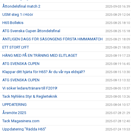
Åttondelsfinal match 2
2025-09-03 16:39
USM steg 1 i Höör
2025-08-29 12:04
H65 Bollekis
2025-08-25 18:10
ATG Svenska Cupen åttondelsfinal
2025-08-25 15:18
ÄNTLIGEN DAGS FÖR SÄSONGENS FÖRSTA HIMMAMATCH
2025-08-21 18:09
ETT STORT LYFT
2025-08-21 18:05
HÄNG MED PÅ EN TRÄNING MED ELITLAGET
2025-08-19 17:23
ATG SVENSKA CUPEN
2025-08-19 16:45
Klappar ditt hjärta för H65? Är du vår nya eldsjäl!?
2025-08-15 13:30
ATG SVENSKA CUPEN
2025-08-13 13:32
Vi söker ledare/tränare till F2019!
2025-08-05 13:37
Tack Nyhléns Styr & Reglerteknik
2025-08-05 13:26
UPPDATERING
2025-08-04 10:57
Årsmöte 2025
2025-07-28 21:29
Tack Magasinera.com
2025-07-28 12:40
Uppdatering "Rädda H65"
2025-07-24 19:53