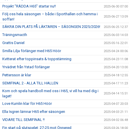
Projekt ”RÄDDA H65” startar nu!!
2025-06-30 07:00
Följ oss hela säsongen – både i Sporthallen och hemma i
2025-06-27 13:09
soffan!
SÄKRA DIN PLATS PÅ LÄKTAREN – SÄSONGEN 2025/2026!
2025-06-25 12:37
Träningsmacth
2025-06-03 14:03
Grattis Daniel
2025-05-16 22:01
Smilla Lilja förlänger med H65 Höör
2025-04-24 00:06
Kvitterat efter toppinsats & toppstämning
2025-04-23 11:08
Yrvädret från Ystad förlänger
2025-04-20 13:00
Pettersson är klar
2025-04-18 12:55
SEMIFINAL 2 - ALLA TILL HALLEN
2025-04-17 11:23
Kom och spela handboll med oss i H65, vi vill ha med dig i
2025-04-14 15:51
laget!
Love Kumlin klar för H65 Höör
2025-04-07 20:03
Ella Isgren lämnar H65 efter säsongen
2025-04-03 21:11
VIDARE TILL SEMIFINAL !!
2025-04-02 06:48
Fin start på slutspelet: 27-25 mot Önnered
2025-03-26 18:00