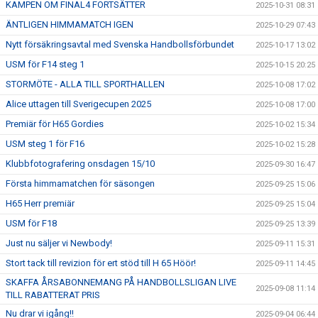
KAMPEN OM FINAL4 FORTSÄTTER
2025-10-31 08:31
ÄNTLIGEN HIMMAMATCH IGEN
2025-10-29 07:43
Nytt försäkringsavtal med Svenska Handbollsförbundet
2025-10-17 13:02
USM för F14 steg 1
2025-10-15 20:25
STORMÖTE - ALLA TILL SPORTHALLEN
2025-10-08 17:02
Alice uttagen till Sverigecupen 2025
2025-10-08 17:00
Premiär för H65 Gordies
2025-10-02 15:34
USM steg 1 för F16
2025-10-02 15:28
Klubbfotografering onsdagen 15/10
2025-09-30 16:47
Första himmamatchen för säsongen
2025-09-25 15:06
H65 Herr premiär
2025-09-25 15:04
USM för F18
2025-09-25 13:39
Just nu säljer vi Newbody!
2025-09-11 15:31
Stort tack till revizion för ert stöd till H 65 Höör!
2025-09-11 14:45
SKAFFA ÅRSABONNEMANG PÅ HANDBOLLSLIGAN LIVE
2025-09-08 11:14
TILL RABATTERAT PRIS
Nu drar vi igång!!
2025-09-04 06:44