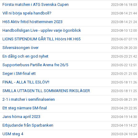
Första matchen i ATG Svenska Cupen
2023-08-16 18:03
Vill ni börja spela handboll?
2023-08-14 21:44
H65 Aktiv fritid höstterminen 2023
2023-08-14 21:24
Handbollsligan Live - upplev varje ögonblick
2023-08-10 12:00
LIONS STIPENDIUM GÅR TILL Höörs HK H65
2023-06-07 07:19
Silversäsongen över
2023-05-28 20:20
En dålig och en god nyhet
2023-05-23 21:42
Supporterbuss Partille Arena fre 26/5
2023-05-22 12:51
Seger i SM-final ett
2023-05-21 21:05
FINAL - ALLA TILL ESLÖV!!
2023-05-18 11:26
SMILLA UTTAGEN TILL SOMMARENS RIKSLÄGER
2023-05-18 11:25
2-1 i matcher i semifinalserien
2023-05-08 21:39
Ett steg närmare SM-final
2023-04-29 22:35
Jans hörna april 2023
2023-04-19 14:30
Erbjudande från Sparbanken
2023-04-19 14:27
USM steg 4
2023-03-24 10:54