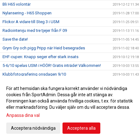
Bli H65 volontär
2019-12-12 11:34
Nylansering - H65 Shoppen
2019-11-28 17:00
Flickor A vidare till Steg 3 i USM
2019-11-25 09:51
Radiointervju med tre tjejer från F 09
2019-11-13 11:16
Save the date!
2019-11-05 14:45
Grym Gry och pigg Pripp när Heid besegrades
2019-11-02 18:40
EHF-cupen: Knapp seger efter stark insats
2019-10-12 19:18
5-6/10 spelas USM i HÖÖR! Gratis inträde! Välkommen!
2019-10-03 13:55
Klubbfotografering onsdagen 9/10
2019-10-03 11:43
Sparbanken Skåne erbjuder Fri entré!
2019-10-02 13:37
För att hemsidan ska fungera korrekt använder vi nödvändiga
HSK 13/14
2019-10-02 10:25
cookies från SportAdmin. Dessa går inte att stänga av.
Handbollen ställer upp 1 000 000 gånger
Föreningen kan också använda frivilliga cookies, t.ex. för statistik
2019-09-09 12:55
eller marknadsföring. Du väljer själv om du vill acceptera dessa.
Klubbfotografering 9 oktober
2019-08-16 10:59
Anpassa dina val
Förtydligande om ansvarsfördelning
2019-08-14 14:39
H65-familjen söker ledare
2019-08-12 09:31
Acceptera nödvändiga
Acceptera alla
H65 samverkar med BRIS
2019-08-07 11:13