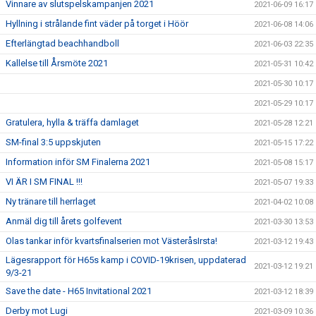
Vinnare av slutspelskampanjen 2021
2021-06-09 16:17
Hyllning i strålande fint väder på torget i Höör
2021-06-08 14:06
Efterlängtad beachhandboll
2021-06-03 22:35
Kallelse till Årsmöte 2021
2021-05-31 10:42
2021-05-30 10:17
2021-05-29 10:17
Gratulera, hylla & träffa damlaget
2021-05-28 12:21
SM-final 3:5 uppskjuten
2021-05-15 17:22
Information inför SM Finalerna 2021
2021-05-08 15:17
VI ÄR I SM FINAL !!!
2021-05-07 19:33
Ny tränare till herrlaget
2021-04-02 10:08
Anmäl dig till årets golfevent
2021-03-30 13:53
Olas tankar inför kvartsfinalserien mot VästeråsIrsta!
2021-03-12 19:43
Lägesrapport för H65s kamp i COVID-19krisen, uppdaterad
2021-03-12 19:21
9/3-21
Save the date - H65 Invitational 2021
2021-03-12 18:39
Derby mot Lugi
2021-03-09 10:36