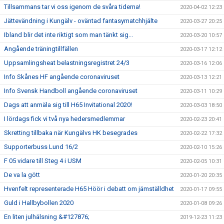
Tillsammans tar vi oss igenom de svåra tiderna!
2020-04-02 12:23
Jättevändning i Kungälv - oväntad fantasymatchhjälte
2020-03-27 20:25
Ibland blir det inte riktigt som man tänkt sig...
2020-03-20 10:57
Angående träningtillfällen
2020-03-17 12:12
Uppsamlingsheat belastningsregistret 24/3
2020-03-16 12:06
Info Skånes HF angående coronaviruset
2020-03-13 12:21
Info Svensk Handboll angående coronaviruset
2020-03-11 10:29
Dags att anmäla sig till H65 Invitational 2020!
2020-03-03 18:50
I lördags fick vi två nya hedersmedlemmar
2020-02-23 20:41
Skretting tillbaka när Kungälvs HK besegrades
2020-02-22 17:32
Supporterbuss Lund 16/2
2020-02-10 15:26
F 05 vidare till Steg 4 i USM
2020-02-05 10:31
De va la gött
2020-01-20 20:35
Hvenfelt representerade H65 Höör i debatt om jämställdhet
2020-01-17 09:55
Guld i Hallbybollen 2020
2020-01-08 09:26
En liten julhälsning &#127876;
2019-12-23 11:23