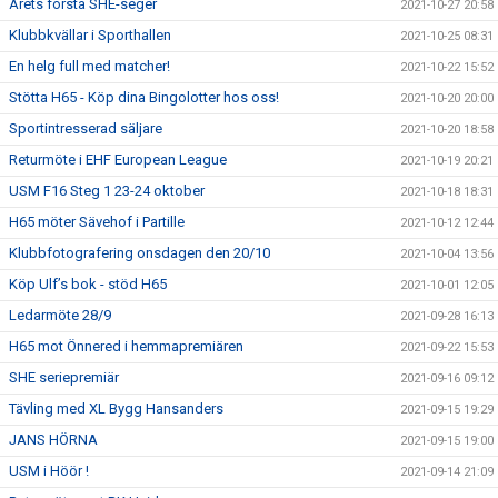
Årets första SHE-seger
2021-10-27 20:58
Klubbkvällar i Sporthallen
2021-10-25 08:31
En helg full med matcher!
2021-10-22 15:52
Stötta H65 - Köp dina Bingolotter hos oss!
2021-10-20 20:00
Sportintresserad säljare
2021-10-20 18:58
Returmöte i EHF European League
2021-10-19 20:21
USM F16 Steg 1 23-24 oktober
2021-10-18 18:31
H65 möter Sävehof i Partille
2021-10-12 12:44
Klubbfotografering onsdagen den 20/10
2021-10-04 13:56
Köp Ulf’s bok - stöd H65
2021-10-01 12:05
Ledarmöte 28/9
2021-09-28 16:13
H65 mot Önnered i hemmapremiären
2021-09-22 15:53
SHE seriepremiär
2021-09-16 09:12
Tävling med XL Bygg Hansanders
2021-09-15 19:29
JANS HÖRNA
2021-09-15 19:00
USM i Höör !
2021-09-14 21:09