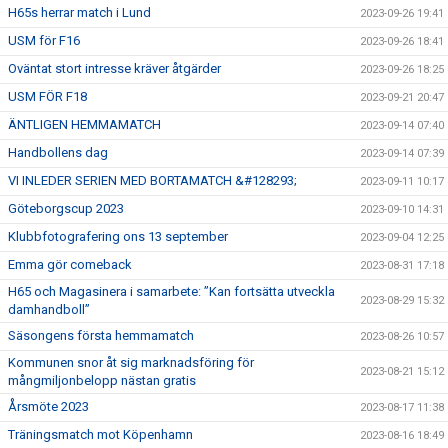
H65s herrar match i Lund
2023-09-26 19:41
USM för F16
2023-09-26 18:41
Oväntat stort intresse kräver åtgärder
2023-09-26 18:25
USM FÖR F18
2023-09-21 20:47
ÄNTLIGEN HEMMAMATCH
2023-09-14 07:40
Handbollens dag
2023-09-14 07:39
VI INLEDER SERIEN MED BORTAMATCH &#128293;
2023-09-11 10:17
Göteborgscup 2023
2023-09-10 14:31
Klubbfotografering ons 13 september
2023-09-04 12:25
Emma gör comeback
2023-08-31 17:18
H65 och Magasinera i samarbete: ”Kan fortsätta utveckla
2023-08-29 15:32
damhandboll”
Säsongens första hemmamatch
2023-08-26 10:57
Kommunen snor åt sig marknadsföring för
2023-08-21 15:12
mångmiljonbelopp nästan gratis
Årsmöte 2023
2023-08-17 11:38
Träningsmatch mot Köpenhamn
2023-08-16 18:49