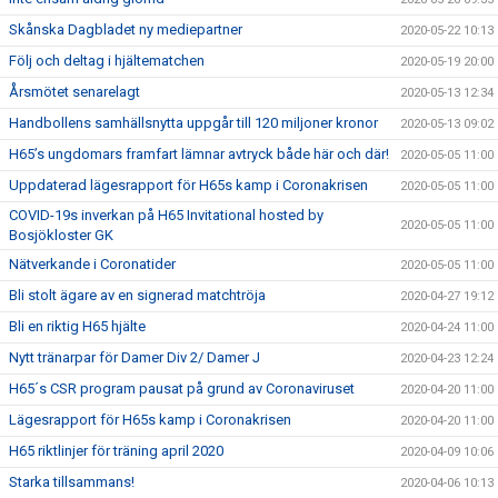
Skånska Dagbladet ny mediepartner
2020-05-22 10:13
Följ och deltag i hjältematchen
2020-05-19 20:00
Årsmötet senarelagt
2020-05-13 12:34
Handbollens samhällsnytta uppgår till 120 miljoner kronor
2020-05-13 09:02
H65’s ungdomars framfart lämnar avtryck både här och där!
2020-05-05 11:00
Uppdaterad lägesrapport för H65s kamp i Coronakrisen
2020-05-05 11:00
COVID-19s inverkan på H65 Invitational hosted by
2020-05-05 11:00
Bosjökloster GK
Nätverkande i Coronatider
2020-05-05 11:00
Bli stolt ägare av en signerad matchtröja
2020-04-27 19:12
Bli en riktig H65 hjälte
2020-04-24 11:00
Nytt tränarpar för Damer Div 2/ Damer J
2020-04-23 12:24
H65´s CSR program pausat på grund av Coronaviruset
2020-04-20 11:00
Lägesrapport för H65s kamp i Coronakrisen
2020-04-20 11:00
H65 riktlinjer för träning april 2020
2020-04-09 10:06
Starka tillsammans!
2020-04-06 10:13