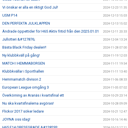
Vi önskar er alla en riktigt God Jul!
2024-12-23 11:35
USM P14
2024-12-13 15:03
DEN PERFEKTA JULKLAPPEN
2024-12-13 15:02
Ändrade öppettider för H65 Aktiv fritid från den 2025.01.01
2024-12-11 20:33
Jullotteri &#127876;
2024-12-04 13:24
Bästa Black Friday dealen!!
2024-11-28 07:00
Ny klubbkväll på gång!
2024-11-19 12:03
MATCH I HEMMABORGEN
2024-11-11 19:54
Klubbkvällar i Sporthallen
2024-11-11 13:40
Hemmamatch divison 2
2024-11-06 08:33
European League omgång 3
2024-11-05 07:02
Överkörning av Aranäs i kvartsfinal ett
2024-10-29 23:14
Nu ska kvartsfinalerna avgöras!
2024-10-28 09:09
Flickor 2017 söker ledare
2024-10-21 12:47
JOYNA oss idag!
2024-10-16 14:46
H65 F14 OBESEGRADE &#128293;
2024-10-13 17:11