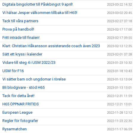
Digitala bingolotter till Påskbingot 9 april!
2023-03-22 14:32
Vi hälsar Jesper välkommen tillbaka till H65!
2023-03-02 20:45
Tack till våra partners
2023-02-27 07:18
Prova på handboll!
2023-02-17 17:00
Fritt inträde till finalen!
2023-02-17 09:55
Klart: Christian Håkansson assisterande coach även 2023
2023-02-13 12:35
Sätt ett kryss i kalender
2023-02-01 07:28
Vidare till steg 4 i USM 2022/23
2023-01-23 10:32
USM för F16
2023-01-18 10:43
Vi sätter barn och ungdomar i rörelse
2023-01-13 13:04
Bli blodgivare - stöd H65
2023-01-13 13:01
Tack för detta året!
2022-12-31 11:59
H65 ÖPPNAR FRITIDS
2022-12-21 13:01
European League
2022-11-28 12:12
Regler för fotografer
2022-11-23 22:35
Rysarmatchen
2022-11-17 06:59