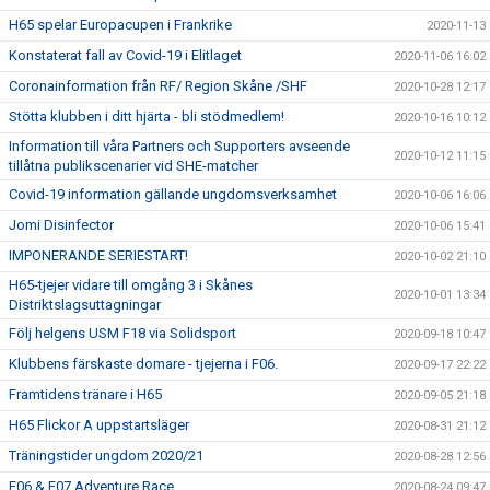
H65 spelar Europacupen i Frankrike
2020-11-13
Konstaterat fall av Covid-19 i Elitlaget
2020-11-06 16:02
Coronainformation från RF/ Region Skåne /SHF
2020-10-28 12:17
Stötta klubben i ditt hjärta - bli stödmedlem!
2020-10-16 10:12
Information till våra Partners och Supporters avseende
2020-10-12 11:15
tillåtna publikscenarier vid SHE-matcher
Covid-19 information gällande ungdomsverksamhet
2020-10-06 16:06
Jomi Disinfector
2020-10-06 15:41
IMPONERANDE SERIESTART!
2020-10-02 21:10
H65-tjejer vidare till omgång 3 i Skånes
2020-10-01 13:34
Distriktslagsuttagningar
Följ helgens USM F18 via Solidsport
2020-09-18 10:47
Klubbens färskaste domare - tjejerna i F06.
2020-09-17 22:22
Framtidens tränare i H65
2020-09-05 21:18
H65 Flickor A uppstartsläger
2020-08-31 21:12
Träningstider ungdom 2020/21
2020-08-28 12:56
F06 & F07 Adventure Race
2020-08-24 09:47