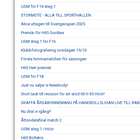
USM för F14 steg 1
STORMÖTE - ALLA TILL SPORTHALLEN
Alice uttagen till Sverigecupen 2025
Premiär för H65 Gordies
USM steg 1 för F16
Klubbfotografering onsdagen 15/10
Första himmamatchen för säsongen
H65 Herr premiär
USM för F18
Just nu säljer vi Newbody!
Stort tack till revizion för ert stöd till H 65 Höör!
SKAFFA ÅRSABONNEMANG PÅ HANDBOLLSLIGAN LIVE TILL RAB
Nu drar vi igång!!
Åttondelsfinal match 2
USM steg 1 i Höör
H65 Bollekis