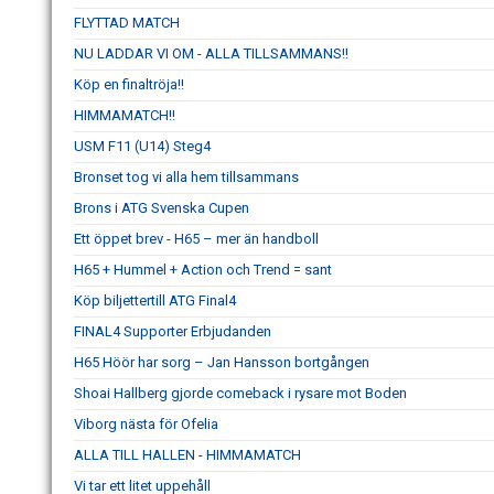
FLYTTAD MATCH
NU LADDAR VI OM - ALLA TILLSAMMANS!!
Köp en finaltröja!!
HIMMAMATCH!!
USM F11 (U14) Steg4
Bronset tog vi alla hem tillsammans
Brons i ATG Svenska Cupen
Ett öppet brev - H65 – mer än handboll
H65 + Hummel + Action och Trend = sant
Köp biljettertill ATG Final4
FINAL4 Supporter Erbjudanden
H65 Höör har sorg – Jan Hansson bortgången
Shoai Hallberg gjorde comeback i rysare mot Boden
Viborg nästa för Ofelia
ALLA TILL HALLEN - HIMMAMATCH
Vi tar ett litet uppehåll