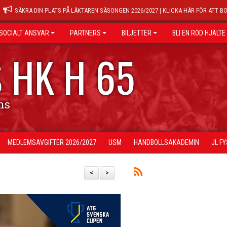
SÄKRA DIN PLATS PÅ LÄKTAREN SÄSONGEN 2026/2027 | KLICKA HÄR FÖR ATT B
SOCIALT ANSVAR
PARTNERS
BILJETTER
BLI EN RÖD HJÄLTE
 HK H 65
ns
MEDLEMSAVGIFTER 2026/2027
USM
HANDBOLLSAKADEMIN
JL F
<
>