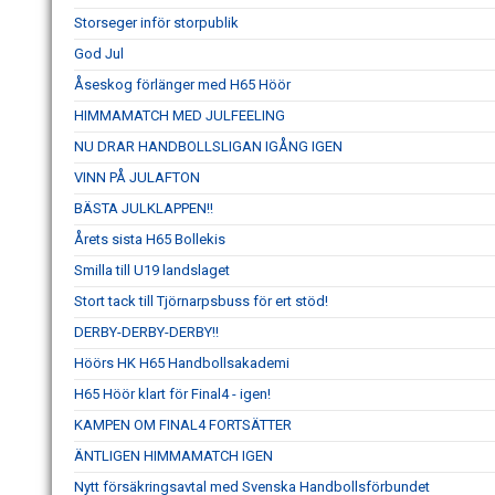
Storseger inför storpublik
God Jul
Åseskog förlänger med H65 Höör
HIMMAMATCH MED JULFEELING
NU DRAR HANDBOLLSLIGAN IGÅNG IGEN
VINN PÅ JULAFTON
BÄSTA JULKLAPPEN!!
Årets sista H65 Bollekis
Smilla till U19 landslaget
Stort tack till Tjörnarpsbuss för ert stöd!
DERBY-DERBY-DERBY!!
Höörs HK H65 Handbollsakademi
H65 Höör klart för Final4 - igen!
KAMPEN OM FINAL4 FORTSÄTTER
ÄNTLIGEN HIMMAMATCH IGEN
Nytt försäkringsavtal med Svenska Handbollsförbundet