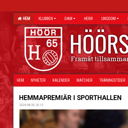
HEM
KLUBBEN
DAM
HERR
UNGDOM
HÖÖRS
Framåt tillsamma
HEM
NYHETER
KALENDER
MATCHER
TRÄNINGSTIDER
HEMMAPREMIÄR I SPORTHALLEN
2024-08-26 20:13