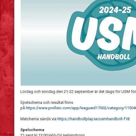
Lördag och söndag den 21-22 september är det dags för USM för F
Spelschema och resultat finns
på
https://www.profixio.com/app/leagueid17002/category/1150
Matcherna sänds via
https://handbollplay.se/usmhandboll-f18
Spelschema
21 sept kl 13:00 H65-OV Helsingborg