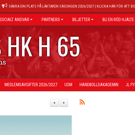
SÄKRA DIN PLATS PÅ LÄKTAREN SÄSONGEN 2026/2027 | KLICKA HÄR FÖR ATT B
SOCIALT ANSVAR
PARTNERS
BILJETTER
BLI EN RÖD HJÄLTE
 HK H 65
ns
MEDLEMSAVGIFTER 2026/2027
USM
HANDBOLLSAKADEMIN
JL F
<
>