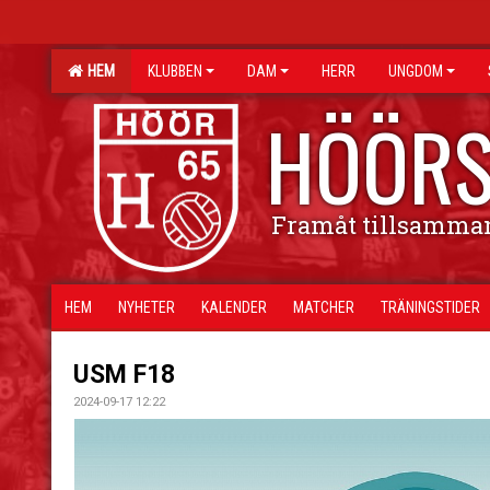
HEM
KLUBBEN
DAM
HERR
UNGDOM
HÖÖRS
Framåt tillsamma
HEM
NYHETER
KALENDER
MATCHER
TRÄNINGSTIDER
USM F18
2024-09-17 12:22