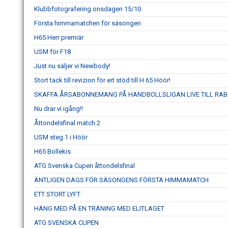
Klubbfotografering onsdagen 15/10
Första himmamatchen för säsongen
H65 Herr premiär
USM för F18
Just nu säljer vi Newbody!
Stort tack till revizion för ert stöd till H 65 Höör!
SKAFFA ÅRSABONNEMANG PÅ HANDBOLLSLIGAN LIVE TILL RAB
Nu drar vi igång!!
Åttondelsfinal match 2
USM steg 1 i Höör
H65 Bollekis
ATG Svenska Cupen åttondelsfinal
ÄNTLIGEN DAGS FÖR SÄSONGENS FÖRSTA HIMMAMATCH
ETT STORT LYFT
HÄNG MED PÅ EN TRÄNING MED ELITLAGET
ATG SVENSKA CUPEN