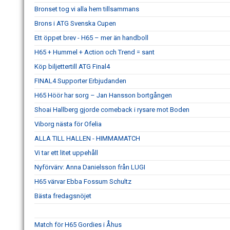
Bronset tog vi alla hem tillsammans
Brons i ATG Svenska Cupen
Ett öppet brev - H65 – mer än handboll
H65 + Hummel + Action och Trend = sant
Köp biljettertill ATG Final4
FINAL4 Supporter Erbjudanden
H65 Höör har sorg – Jan Hansson bortgången
Shoai Hallberg gjorde comeback i rysare mot Boden
Viborg nästa för Ofelia
ALLA TILL HALLEN - HIMMAMATCH
Vi tar ett litet uppehåll
Nyförvärv: Anna Danielsson från LUGI
H65 värvar Ebba Fossum Schultz
Bästa fredagsnöjet
Match för H65 Gordies i Åhus