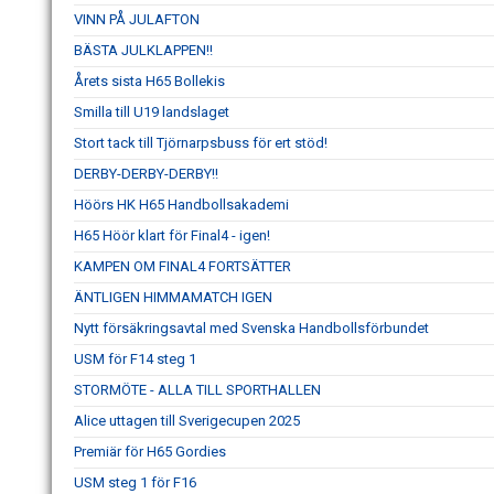
VINN PÅ JULAFTON
BÄSTA JULKLAPPEN!!
Årets sista H65 Bollekis
Smilla till U19 landslaget
Stort tack till Tjörnarpsbuss för ert stöd!
DERBY-DERBY-DERBY!!
Höörs HK H65 Handbollsakademi
H65 Höör klart för Final4 - igen!
KAMPEN OM FINAL4 FORTSÄTTER
ÄNTLIGEN HIMMAMATCH IGEN
Nytt försäkringsavtal med Svenska Handbollsförbundet
USM för F14 steg 1
STORMÖTE - ALLA TILL SPORTHALLEN
Alice uttagen till Sverigecupen 2025
Premiär för H65 Gordies
USM steg 1 för F16