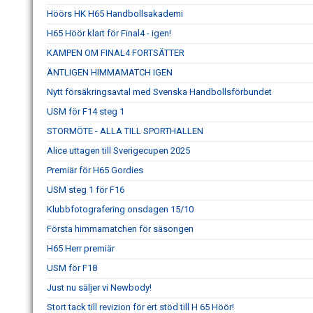
Höörs HK H65 Handbollsakademi
H65 Höör klart för Final4 - igen!
KAMPEN OM FINAL4 FORTSÄTTER
ÄNTLIGEN HIMMAMATCH IGEN
Nytt försäkringsavtal med Svenska Handbollsförbundet
USM för F14 steg 1
STORMÖTE - ALLA TILL SPORTHALLEN
Alice uttagen till Sverigecupen 2025
Premiär för H65 Gordies
USM steg 1 för F16
Klubbfotografering onsdagen 15/10
Första himmamatchen för säsongen
H65 Herr premiär
USM för F18
Just nu säljer vi Newbody!
Stort tack till revizion för ert stöd till H 65 Höör!