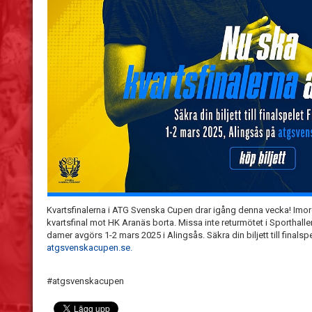
Kvartsfinalerna i ATG Svenska Cupen drar igång denna vecka! Imorgon
kvartsfinal mot HK Aranäs borta. Missa inte returmötet i Sporthalle
damer avgörs 1-2 mars 2025 i Alingsås. Säkra din biljett till finalsp
atgsvenskacupen.se.
#atgsvenskacupen