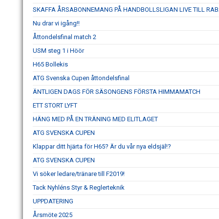
SKAFFA ÅRSABONNEMANG PÅ HANDBOLLSLIGAN LIVE TILL RAB
Nu drar vi igång!!
Åttondelsfinal match 2
USM steg 1 i Höör
H65 Bollekis
ATG Svenska Cupen åttondelsfinal
ÄNTLIGEN DAGS FÖR SÄSONGENS FÖRSTA HIMMAMATCH
ETT STORT LYFT
HÄNG MED PÅ EN TRÄNING MED ELITLAGET
ATG SVENSKA CUPEN
Klappar ditt hjärta för H65? Är du vår nya eldsjäl!?
ATG SVENSKA CUPEN
Vi söker ledare/tränare till F2019!
Tack Nyhléns Styr & Reglerteknik
UPPDATERING
Årsmöte 2025