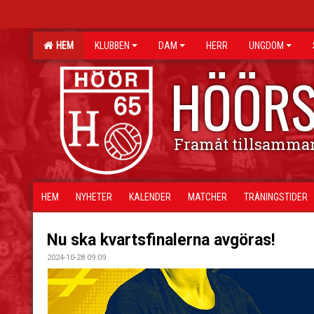
HEM
KLUBBEN
DAM
HERR
UNGDOM
HÖÖRS
Framåt tillsamma
HEM
NYHETER
KALENDER
MATCHER
TRÄNINGSTIDER
Nu ska kvartsfinalerna avgöras!
2024-10-28 09:09