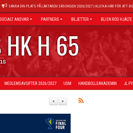
SÄKRA DIN PLATS PÅ LÄKTAREN SÄSONGEN 2026/2027 | KLICKA HÄR FÖR ATT B
SOCIALT ANSVAR
PARTNERS
BILJETTER
BLI EN RÖD HJÄLTE
 HK H 65
ns
MEDLEMSAVGIFTER 2026/2027
USM
HANDBOLLSAKADEMIN
JL F
<
>