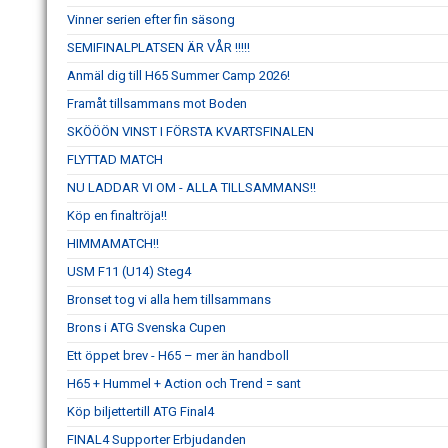
Vinner serien efter fin säsong
SEMIFINALPLATSEN ÄR VÅR !!!!!
Anmäl dig till H65 Summer Camp 2026!
Framåt tillsammans mot Boden
SKÖÖÖN VINST I FÖRSTA KVARTSFINALEN
FLYTTAD MATCH
NU LADDAR VI OM - ALLA TILLSAMMANS!!
Köp en finaltröja!!
HIMMAMATCH!!
USM F11 (U14) Steg4
Bronset tog vi alla hem tillsammans
Brons i ATG Svenska Cupen
Ett öppet brev - H65 – mer än handboll
H65 + Hummel + Action och Trend = sant
Köp biljettertill ATG Final4
FINAL4 Supporter Erbjudanden