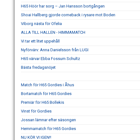
H65 Höör har sorg – Jan Hansson bortgången
Shoai Hallberg gjorde comeback i rysare mot Boden
Viborg nästa för Ofelia
ALLA TILL HALLEN - HIMMAMATCH
Vi tar ett litet uppehåll
Nyförvärv: Anna Danielsson från LUGI
H65 värvar Ebba Fossum Schultz
Bästa fredagsnöjet
Match för H65 Gordies i Åhus
Bortamatch för H65 Gordies
Premiär för H65 Bollekis
Vinst för Gordies
Jossan lämnar efter säsongen
Hemmamatch för H65 Gordies
NU KÖR VI IGEN!!