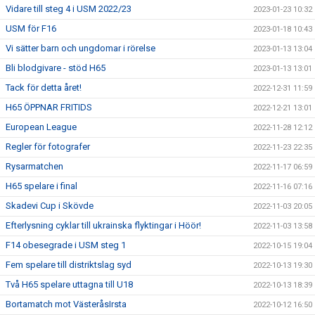
Vidare till steg 4 i USM 2022/23
2023-01-23 10:32
USM för F16
2023-01-18 10:43
Vi sätter barn och ungdomar i rörelse
2023-01-13 13:04
Bli blodgivare - stöd H65
2023-01-13 13:01
Tack för detta året!
2022-12-31 11:59
H65 ÖPPNAR FRITIDS
2022-12-21 13:01
European League
2022-11-28 12:12
Regler för fotografer
2022-11-23 22:35
Rysarmatchen
2022-11-17 06:59
H65 spelare i final
2022-11-16 07:16
Skadevi Cup i Skövde
2022-11-03 20:05
Efterlysning cyklar till ukrainska flyktingar i Höör!
2022-11-03 13:58
F14 obesegrade i USM steg 1
2022-10-15 19:04
Fem spelare till distriktslag syd
2022-10-13 19:30
Två H65 spelare uttagna till U18
2022-10-13 18:39
Bortamatch mot VästeråsIrsta
2022-10-12 16:50