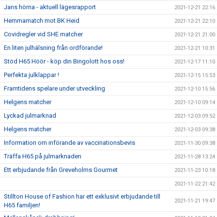
Jans hörna - aktuell lägesrapport
2021-12-21 22:16
Hemmamatch mot BK Heid
2021-12-21 22:10
Covidregler vid SHE matcher
2021-12-21 21:00
En liten julhälsning från ordförande!
2021-12-21 10:31
Stöd H65 Höör - köp din Bingolott hos oss!
2021-12-17 11:10
Perfekta julklappar !
2021-12-15 15:53
Framtidens spelare under utveckling
2021-12-10 15:56
Helgens matcher
2021-12-10 09:14
Lyckad julmarknad
2021-12-03 09:52
Helgens matcher
2021-12-03 09:38
Information om införande av vaccinationsbevis
2021-11-30 09:38
Träffa H65 på julmarknaden
2021-11-28 13:24
Ett erbjudande från Greveholms Gourmet
2021-11-23 10:18
2021-11-22 21:42
Stillton House of Fashion har ett exklusivt erbjudande till
2021-11-21 19:47
H65 familjen!