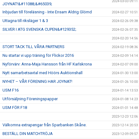
2024-03-03 09:11
JOYNAT!&#11088;&#65039;
Inbjudan till föreläsning - Inte Ensam Aldrig Glömd
2024-02-27 10:51
Uttagna till riksläger 1 & 3
2024-02-26 09:38
SILVER I ATG SVENSKA CUPEN&#129352;
2024-02-26 07:35
2024-02-20 14:56
STORT TACK TILL VÅRA PARTNERS
2024-02-19 08:36
Nu startar vi upp träning för Flickor 2016
2024-02-09 14:14
Nyförvärv: Anna-Maja Hansson från HF Karlskrona
2024-02-07 09:00
Nytt samarbetsavtal med Höörs Auktionshall
2024-01-30 13:00
NYHET – VÅR FÖRENING HAR JOYNAT!
2024-01-26 10:00
USM F16
2024-01-14 13:53
Utförsäljning Föreningspapper
2024-01-08 14:23
USM FÖR F18
2024-01-01 14:48
2023-12-23 12:06
Välkomna extrapengar från Sparbanken Skåne.
2023-12-14 20:53
BESTÄLL DIN MATCHTRÖJA
2023-12-09 09:57