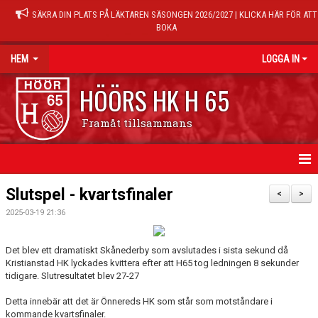
SÄKRA DIN PLATS PÅ LÄKTAREN SÄSONGEN 2026/2027 | KLICKA HÄR FÖR ATT
BOKA
HEM
LOGGA IN
HÖÖRS HK H 65
Framåt tillsammans
HEM
Slutspel - kvartsfinaler
<
>
2025-03-19 21:36
NYHETER
KALENDER
Det blev ett dramatiskt Skånederby som avslutades i sista sekund då
Kristianstad HK lyckades kvittera efter att H65 tog ledningen 8 sekunder
tidigare. Slutresultatet blev 27-27
MATCHER
Detta innebär att det är Önnereds HK som står som motståndare i
TRÄNINGSTIDER
kommande kvartsfinaler.