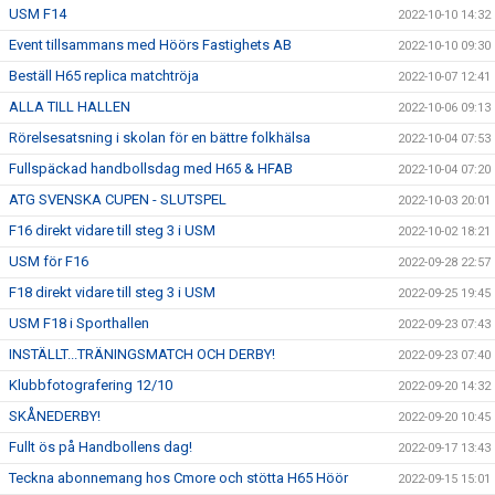
USM F14
2022-10-10 14:32
Event tillsammans med Höörs Fastighets AB
2022-10-10 09:30
Beställ H65 replica matchtröja
2022-10-07 12:41
ALLA TILL HALLEN
2022-10-06 09:13
Rörelsesatsning i skolan för en bättre folkhälsa
2022-10-04 07:53
Fullspäckad handbollsdag med H65 & HFAB
2022-10-04 07:20
ATG SVENSKA CUPEN - SLUTSPEL
2022-10-03 20:01
F16 direkt vidare till steg 3 i USM
2022-10-02 18:21
USM för F16
2022-09-28 22:57
F18 direkt vidare till steg 3 i USM
2022-09-25 19:45
USM F18 i Sporthallen
2022-09-23 07:43
INSTÄLLT...TRÄNINGSMATCH OCH DERBY!
2022-09-23 07:40
Klubbfotografering 12/10
2022-09-20 14:32
SKÅNEDERBY!
2022-09-20 10:45
Fullt ös på Handbollens dag!
2022-09-17 13:43
Teckna abonnemang hos Cmore och stötta H65 Höör
2022-09-15 15:01