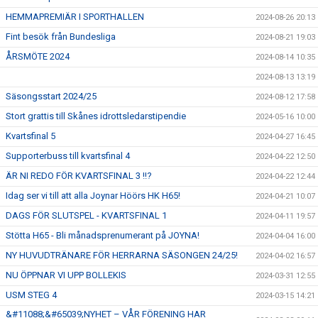
HEMMAPREMIÄR I SPORTHALLEN
2024-08-26 20:13
Fint besök från Bundesliga
2024-08-21 19:03
ÅRSMÖTE 2024
2024-08-14 10:35
2024-08-13 13:19
Säsongsstart 2024/25
2024-08-12 17:58
Stort grattis till Skånes idrottsledarstipendie
2024-05-16 10:00
Kvartsfinal 5
2024-04-27 16:45
Supporterbuss till kvartsfinal 4
2024-04-22 12:50
ÄR NI REDO FÖR KVARTSFINAL 3 !!?
2024-04-22 12:44
Idag ser vi till att alla Joynar Höörs HK H65!
2024-04-21 10:07
DAGS FÖR SLUTSPEL - KVARTSFINAL 1
2024-04-11 19:57
Stötta H65 - Bli månadsprenumerant på JOYNA!
2024-04-04 16:00
NY HUVUDTRÄNARE FÖR HERRARNA SÄSONGEN 24/25!
2024-04-02 16:57
NU ÖPPNAR VI UPP BOLLEKIS
2024-03-31 12:55
USM STEG 4
2024-03-15 14:21
&#11088;&#65039;NYHET – VÅR FÖRENING HAR