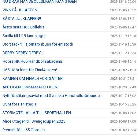
NU DRAR HANDBOLLSLIGAN IGÅNG IGEN
2025-12-16 20:04
VINN PÅ JULAFTON
2025-12-06 13:22
BÄSTA JULKLAPPEN!!
2025-12-06 13:21
Årets sista H65 Bollekis
2025-12-06 12:47
Smilla till U19 landslaget
2025-11-19 15:18
Stort tack till Tjörnarpsbuss för ert stöd!
2025-11-19 13:30
DERBY-DERBY-DERBY!!
2025-11-12 10:34
Höörs HK H65 Handbollsakademi
2025-11-08 12:14
H65 Höör klart för Final4 - igen!
2025-11-02 21:53
KAMPEN OM FINAL4 FORTSÄTTER
2025-10-31 08:31
ÄNTLIGEN HIMMAMATCH IGEN
2025-10-29 07:43
Nytt försäkringsavtal med Svenska Handbollsförbundet
2025-10-17 13:02
USM för F14 steg 1
2025-10-15 20:25
STORMÖTE - ALLA TILL SPORTHALLEN
2025-10-08 17:02
Alice uttagen till Sverigecupen 2025
2025-10-08 17:00
Premiär för H65 Gordies
2025-10-02 15:34