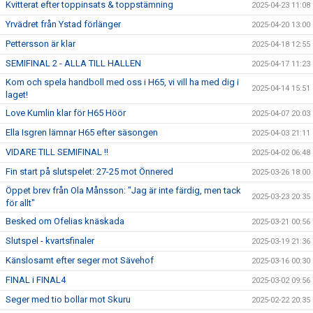
Kvitterat efter toppinsats & toppstämning
2025-04-23 11:08
Yrvädret från Ystad förlänger
2025-04-20 13:00
Pettersson är klar
2025-04-18 12:55
SEMIFINAL 2 - ALLA TILL HALLEN
2025-04-17 11:23
Kom och spela handboll med oss i H65, vi vill ha med dig i
2025-04-14 15:51
laget!
Love Kumlin klar för H65 Höör
2025-04-07 20:03
Ella Isgren lämnar H65 efter säsongen
2025-04-03 21:11
VIDARE TILL SEMIFINAL !!
2025-04-02 06:48
Fin start på slutspelet: 27-25 mot Önnered
2025-03-26 18:00
Öppet brev från Ola Månsson: "Jag är inte färdig, men tack
2025-03-23 20:35
för allt"
Besked om Ofelias knäskada
2025-03-21 00:56
Slutspel - kvartsfinaler
2025-03-19 21:36
Känslosamt efter seger mot Sävehof
2025-03-16 00:30
FINAL i FINAL4
2025-03-02 09:56
Seger med tio bollar mot Skuru
2025-02-22 20:35