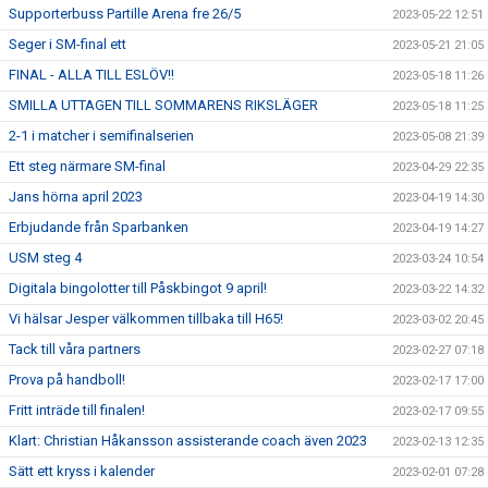
Supporterbuss Partille Arena fre 26/5
2023-05-22 12:51
Seger i SM-final ett
2023-05-21 21:05
FINAL - ALLA TILL ESLÖV!!
2023-05-18 11:26
SMILLA UTTAGEN TILL SOMMARENS RIKSLÄGER
2023-05-18 11:25
2-1 i matcher i semifinalserien
2023-05-08 21:39
Ett steg närmare SM-final
2023-04-29 22:35
Jans hörna april 2023
2023-04-19 14:30
Erbjudande från Sparbanken
2023-04-19 14:27
USM steg 4
2023-03-24 10:54
Digitala bingolotter till Påskbingot 9 april!
2023-03-22 14:32
Vi hälsar Jesper välkommen tillbaka till H65!
2023-03-02 20:45
Tack till våra partners
2023-02-27 07:18
Prova på handboll!
2023-02-17 17:00
Fritt inträde till finalen!
2023-02-17 09:55
Klart: Christian Håkansson assisterande coach även 2023
2023-02-13 12:35
Sätt ett kryss i kalender
2023-02-01 07:28