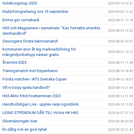
Göteborgscup 2023
2023-09-10 14:31
Klubbfotografering ons 13 september
2023-09-04 12:25
Emma gör comeback
2023-08-31 17:18
H65 och Magasinera i samarbete: ”Kan fortsätta utveckla
2023-08-29 15:32
damhandboll”
Säsongens första hemmamatch
2023-08-26 10:57
Kommunen snor åt sig marknadsföring för
2023-08-21 15:12
mångmiljonbelopp nästan gratis
Årsmöte 2023
2023-08-17 11:38
Träningsmatch mot Köpenhamn
2023-08-16 18:49
Första matchen i ATG Svenska Cupen
2023-08-16 18:03
Vill ni börja spela handboll?
2023-08-14 21:44
H65 Aktiv fritid höstterminen 2023
2023-08-14 21:24
Handbollsligan Live - upplev varje ögonblick
2023-08-10 12:00
LIONS STIPENDIUM GÅR TILL Höörs HK H65
2023-06-07 07:19
Silversäsongen över
2023-05-28 20:20
En dålig och en god nyhet
2023-05-23 21:42