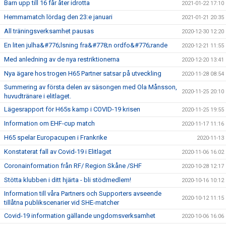
Barn upp till 16 får åter idrotta
2021-01-22 17:10
Hemmamatch lördag den 23:e januari
2021-01-21 20:35
All träningsverksamhet pausas
2020-12-30 12:20
En liten julha&#776;lsning fra&#778;n ordfo&#776;rande
2020-12-21 11:55
Med anledning av de nya restriktionerna
2020-12-20 13:41
Nya ägare hos trogen H65 Partner satsar på utveckling
2020-11-28 08:54
Summering av första delen av säsongen med Ola Månsson,
2020-11-25 20:10
huvudtränare i elitlaget.
Lägesrapport för H65s kamp i COVID-19 krisen
2020-11-25 19:55
Information om EHF-cup match
2020-11-17 11:16
H65 spelar Europacupen i Frankrike
2020-11-13
Konstaterat fall av Covid-19 i Elitlaget
2020-11-06 16:02
Coronainformation från RF/ Region Skåne /SHF
2020-10-28 12:17
Stötta klubben i ditt hjärta - bli stödmedlem!
2020-10-16 10:12
Information till våra Partners och Supporters avseende
2020-10-12 11:15
tillåtna publikscenarier vid SHE-matcher
Covid-19 information gällande ungdomsverksamhet
2020-10-06 16:06