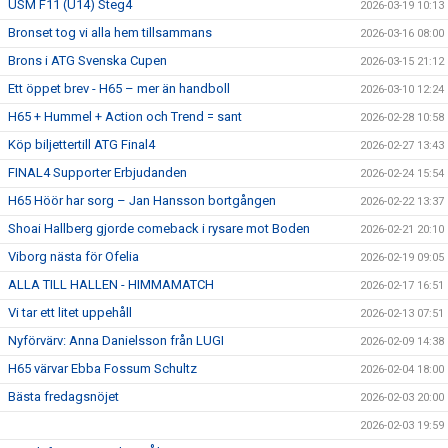
USM F11 (U14) Steg4
2026-03-19 10:13
Bronset tog vi alla hem tillsammans
2026-03-16 08:00
Brons i ATG Svenska Cupen
2026-03-15 21:12
Ett öppet brev - H65 – mer än handboll
2026-03-10 12:24
H65 + Hummel + Action och Trend = sant
2026-02-28 10:58
Köp biljettertill ATG Final4
2026-02-27 13:43
FINAL4 Supporter Erbjudanden
2026-02-24 15:54
H65 Höör har sorg – Jan Hansson bortgången
2026-02-22 13:37
Shoai Hallberg gjorde comeback i rysare mot Boden
2026-02-21 20:10
Viborg nästa för Ofelia
2026-02-19 09:05
ALLA TILL HALLEN - HIMMAMATCH
2026-02-17 16:51
Vi tar ett litet uppehåll
2026-02-13 07:51
Nyförvärv: Anna Danielsson från LUGI
2026-02-09 14:38
H65 värvar Ebba Fossum Schultz
2026-02-04 18:00
Bästa fredagsnöjet
2026-02-03 20:00
2026-02-03 19:59