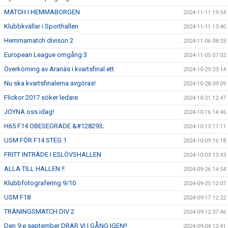
MATCH I HEMMABORGEN
2024-11-11 19:54
Klubbkvällar i Sporthallen
2024-11-11 13:40
Hemmamatch divison 2
2024-11-06 08:33
European League omgång 3
2024-11-05 07:02
Överkörning av Aranäs i kvartsfinal ett
2024-10-29 23:14
Nu ska kvartsfinalerna avgöras!
2024-10-28 09:09
Flickor 2017 söker ledare
2024-10-21 12:47
JOYNA oss idag!
2024-10-16 14:46
H65 F14 OBESEGRADE &#128293;
2024-10-13 17:11
USM FÖR F14 STEG 1
2024-10-09 16:18
FRITT INTRÄDE I ESLÖVSHALLEN
2024-10-03 13:43
ALLA TILL HALLEN !!
2024-09-26 14:54
Klubbfotografering 9/10
2024-09-25 12:07
USM F18
2024-09-17 12:22
TRÄNINGSMATCH DIV 2
2024-09-12 07:46
Den 9:e september DRAR VI I GÅNG IGEN!!
2024-09-04 12:41