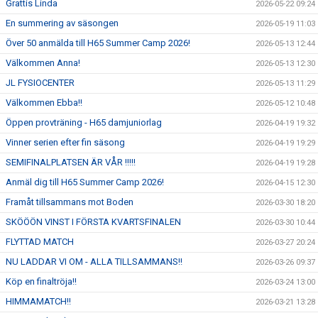
Grattis Linda
2026-05-22 09:24
En summering av säsongen
2026-05-19 11:03
Över 50 anmälda till H65 Summer Camp 2026!
2026-05-13 12:44
Välkommen Anna!
2026-05-13 12:30
JL FYSIOCENTER
2026-05-13 11:29
Välkommen Ebba!!
2026-05-12 10:48
Öppen provträning - H65 damjuniorlag
2026-04-19 19:32
Vinner serien efter fin säsong
2026-04-19 19:29
SEMIFINALPLATSEN ÄR VÅR !!!!!
2026-04-19 19:28
Anmäl dig till H65 Summer Camp 2026!
2026-04-15 12:30
Framåt tillsammans mot Boden
2026-03-30 18:20
SKÖÖÖN VINST I FÖRSTA KVARTSFINALEN
2026-03-30 10:44
FLYTTAD MATCH
2026-03-27 20:24
NU LADDAR VI OM - ALLA TILLSAMMANS!!
2026-03-26 09:37
Köp en finaltröja!!
2026-03-24 13:00
HIMMAMATCH!!
2026-03-21 13:28