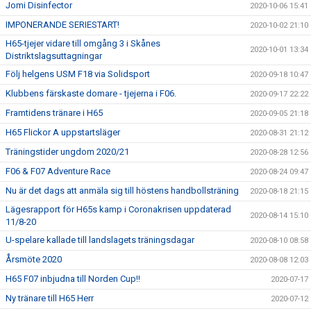
Jomi Disinfector
2020-10-06 15:41
IMPONERANDE SERIESTART!
2020-10-02 21:10
H65-tjejer vidare till omgång 3 i Skånes
2020-10-01 13:34
Distriktslagsuttagningar
Följ helgens USM F18 via Solidsport
2020-09-18 10:47
Klubbens färskaste domare - tjejerna i F06.
2020-09-17 22:22
Framtidens tränare i H65
2020-09-05 21:18
H65 Flickor A uppstartsläger
2020-08-31 21:12
Träningstider ungdom 2020/21
2020-08-28 12:56
F06 & F07 Adventure Race
2020-08-24 09:47
Nu är det dags att anmäla sig till höstens handbollsträning
2020-08-18 21:15
Lägesrapport för H65s kamp i Coronakrisen uppdaterad
2020-08-14 15:10
11/8-20
U-spelare kallade till landslagets träningsdagar
2020-08-10 08:58
Årsmöte 2020
2020-08-08 12:03
H65 F07 inbjudna till Norden Cup!!
2020-07-17
Ny tränare till H65 Herr
2020-07-12