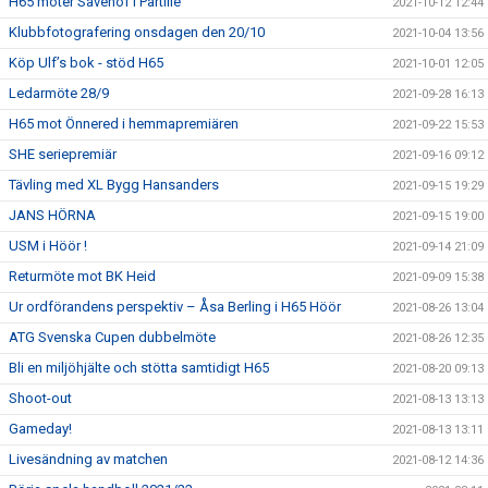
H65 möter Sävehof i Partille
2021-10-12 12:44
Klubbfotografering onsdagen den 20/10
2021-10-04 13:56
Köp Ulf’s bok - stöd H65
2021-10-01 12:05
Ledarmöte 28/9
2021-09-28 16:13
H65 mot Önnered i hemmapremiären
2021-09-22 15:53
SHE seriepremiär
2021-09-16 09:12
Tävling med XL Bygg Hansanders
2021-09-15 19:29
JANS HÖRNA
2021-09-15 19:00
USM i Höör !
2021-09-14 21:09
Returmöte mot BK Heid
2021-09-09 15:38
Ur ordförandens perspektiv – Åsa Berling i H65 Höör
2021-08-26 13:04
ATG Svenska Cupen dubbelmöte
2021-08-26 12:35
Bli en miljöhjälte och stötta samtidigt H65
2021-08-20 09:13
Shoot-out
2021-08-13 13:13
Gameday!
2021-08-13 13:11
Livesändning av matchen
2021-08-12 14:36