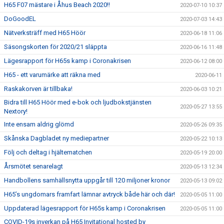
H65 F07 mästare i Åhus Beach 2020!!
2020-07-10 10:37
DoGoodEL
2020-07-03 14:43
Nätverksträff med H65 Höör
2020-06-18 11:06
Säsongskorten för 2020/21 släppta
2020-06-16 11:48
Lägesrapport för H65s kamp i Coronakrisen
2020-06-12 08:00
H65 - ett varumärke att räkna med
2020-06-11
Raskakorven är tillbaka!
2020-06-03 10:21
Bidra till H65 Höör med e-bok och ljudbokstjänsten
2020-05-27 13:55
Nextory!
Inte ensam aldrig glömd
2020-05-26 09:35
Skånska Dagbladet ny mediepartner
2020-05-22 10:13
Följ och deltag i hjältematchen
2020-05-19 20:00
Årsmötet senarelagt
2020-05-13 12:34
Handbollens samhällsnytta uppgår till 120 miljoner kronor
2020-05-13 09:02
H65’s ungdomars framfart lämnar avtryck både här och där!
2020-05-05 11:00
Uppdaterad lägesrapport för H65s kamp i Coronakrisen
2020-05-05 11:00
COVID-19s inverkan på H65 Invitational hosted by