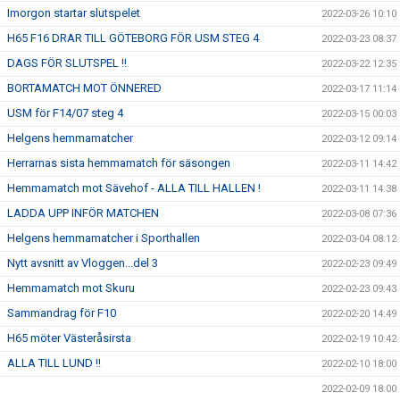
Imorgon startar slutspelet
2022-03-26 10:10
H65 F16 DRAR TILL GÖTEBORG FÖR USM STEG 4
2022-03-23 08:37
DAGS FÖR SLUTSPEL !!
2022-03-22 12:35
BORTAMATCH MOT ÖNNERED
2022-03-17 11:14
USM för F14/07 steg 4
2022-03-15 00:03
Helgens hemmamatcher
2022-03-12 09:14
Herrarnas sista hemmamatch för säsongen
2022-03-11 14:42
Hemmamatch mot Sävehof - ALLA TILL HALLEN !
2022-03-11 14:38
LADDA UPP INFÖR MATCHEN
2022-03-08 07:36
Helgens hemmamatcher i Sporthallen
2022-03-04 08:12
Nytt avsnitt av Vloggen...del 3
2022-02-23 09:49
Hemmamatch mot Skuru
2022-02-23 09:43
Sammandrag för F10
2022-02-20 14:49
H65 möter Västeråsirsta
2022-02-19 10:42
ALLA TILL LUND !!
2022-02-10 18:00
2022-02-09 18:00