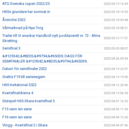
ATG Svenska cupen 2022/23
2022-05-19 16:49
H65s grundare har somnat in
2022-05-18 14:53
Årsmöte 2022
2022-05-18 09:48
Vårmarknad på Nya Torg
2022-05-18 08:21
Trailer till Vi snackar Handboll nytt poddavsnitt nr. 72 - Alma
2022-05-12 11:01
Skretting
Semifinal 3
2022-05-03 08:07
&#129342;&#8205;&#9794;&#65039; DAGS FÖR
2022-04-26 09:44
SEMIFINALER &#129342;&#8205;&#9794;&#65039;
Datum för semifinaler 2022
2022-04-19 22:07
Grattis F19 till seriesegern
2022-04-19 19:40
H65 Invitational 2022
2022-04-15 20:46
Kvartsfinaldrama 4
2022-04-13 06:33
Slutspel H65-Skara kvartsfinal 3
2022-04-07 16:22
F15 vann sin serie
2022-04-05 11:49
F16 vann sin serie
2022-04-04 15:20
Vlogg - Kvartsfinal 2 i Skara
2022-04-04 07:46