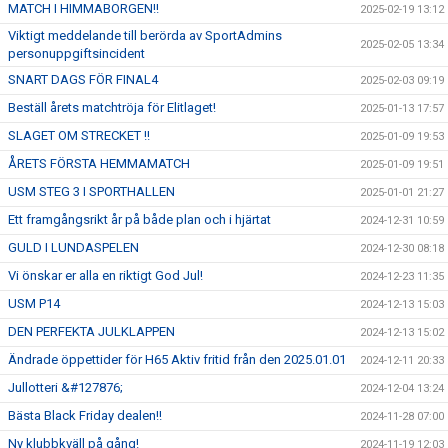
MATCH I HIMMABORGEN!!
2025-02-19 13:12
Viktigt meddelande till berörda av SportAdmins
2025-02-05 13:34
personuppgiftsincident
SNART DAGS FÖR FINAL4
2025-02-03 09:19
Beställ årets matchtröja för Elitlaget!
2025-01-13 17:57
SLAGET OM STRECKET !!
2025-01-09 19:53
ÅRETS FÖRSTA HEMMAMATCH
2025-01-09 19:51
USM STEG 3 I SPORTHALLEN
2025-01-01 21:27
Ett framgångsrikt år på både plan och i hjärtat
2024-12-31 10:59
GULD I LUNDASPELEN
2024-12-30 08:18
Vi önskar er alla en riktigt God Jul!
2024-12-23 11:35
USM P14
2024-12-13 15:03
DEN PERFEKTA JULKLAPPEN
2024-12-13 15:02
Ändrade öppettider för H65 Aktiv fritid från den 2025.01.01
2024-12-11 20:33
Jullotteri &#127876;
2024-12-04 13:24
Bästa Black Friday dealen!!
2024-11-28 07:00
Ny klubbkväll på gång!
2024-11-19 12:03