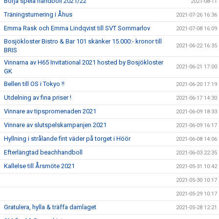
Börja spela handboll 2021/22
2021-08-11
Träningsturnering i Åhus
2021-07-26 16:36
Emma Rask och Emma Lindqvist till SVT Sommarlov
2021-07-08 16:09
Bosjökloster Bistro & Bar 101 skänker 15.000:- kronor till
2021-06-22 16:35
BRIS
Vinnarna av H65 Invitational 2021 hosted by Bosjökloster
2021-06-21 17:00
GK
Bellen till OS i Tokyo !!
2021-06-20 17:19
Utdelning av fina priser !
2021-06-17 14:30
Vinnare av tipspromenaden 2021
2021-06-09 18:33
Vinnare av slutspelskampanjen 2021
2021-06-09 16:17
Hyllning i strålande fint väder på torget i Höör
2021-06-08 14:06
Efterlängtad beachhandboll
2021-06-03 22:35
Kallelse till Årsmöte 2021
2021-05-31 10:42
2021-05-30 10:17
2021-05-29 10:17
Gratulera, hylla & träffa damlaget
2021-05-28 12:21