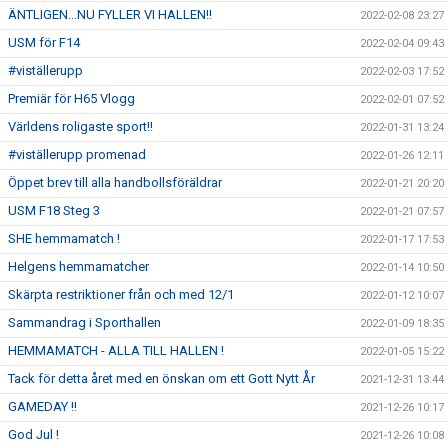
ÄNTLIGEN...NU FYLLER VI HALLEN!!
2022-02-08 23:27
USM för F14
2022-02-04 09:43
#viställerupp
2022-02-03 17:52
Premiär för H65 Vlogg
2022-02-01 07:52
Världens roligaste sport!!
2022-01-31 13:24
#viställerupp promenad
2022-01-26 12:11
Öppet brev till alla handbollsföräldrar
2022-01-21 20:20
USM F18 Steg 3
2022-01-21 07:57
SHE hemmamatch !
2022-01-17 17:53
Helgens hemmamatcher
2022-01-14 10:50
Skärpta restriktioner från och med 12/1
2022-01-12 10:07
Sammandrag i Sporthallen
2022-01-09 18:35
HEMMAMATCH - ALLA TILL HALLEN !
2022-01-05 15:22
Tack för detta året med en önskan om ett Gott Nytt År
2021-12-31 13:44
GAMEDAY !!
2021-12-26 10:17
God Jul !
2021-12-26 10:08