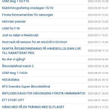
USM steg 1 för F16
2025-10-02 15:28
Klubbfotografering onsdagen 15/10
2025-09-30 16:47
Första himmamatchen för säsongen
2025-09-25 15:06
H65 Herr premiär
2025-09-25 15:04
USM för F18
2025-09-25 13:39
Just nu säljer vi Newbody!
2025-09-11 15:31
Stort tack till revizion för ert stöd till H 65 Höör!
2025-09-11 14:45
SKAFFA ÅRSABONNEMANG PÅ HANDBOLLSLIGAN LIVE
2025-09-08 11:14
TILL RABATTERAT PRIS
Nu drar vi igång!!
2025-09-04 06:44
Åttondelsfinal match 2
2025-09-03 16:39
USM steg 1 i Höör
2025-08-29 12:04
H65 Bollekis
2025-08-25 18:10
ATG Svenska Cupen åttondelsfinal
2025-08-25 15:18
ÄNTLIGEN DAGS FÖR SÄSONGENS FÖRSTA HIMMAMATCH
2025-08-21 18:09
ETT STORT LYFT
2025-08-21 18:05
HÄNG MED PÅ EN TRÄNING MED ELITLAGET
2025-08-19 17:23