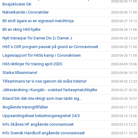
2020-05-05 11:00
Bosjökloster GK
Nätverkande i Coronatider
2020-05-05 11:00
Bli stolt ägare av en signerad matchtröja
2020-04-27 19:12
Bli en riktig H65 hjälte
2020-04-24 11:00
Nytt tränarpar för Damer Div 2/ Damer J
2020-04-23 12:24
H65´s CSR program pausat på grund av Coronaviruset
2020-04-20 11:00
Lägesrapport för H65s kamp i Coronakrisen
2020-04-20 11:00
H65 riktlinjer för träning april 2020
2020-04-09 10:06
Starka tillsammans!
2020-04-06 10:13
Tillsammans tar vi oss igenom de svåra tiderna!
2020-04-02 12:23
Jättevändning i Kungälv - oväntad fantasymatchhjälte
2020-03-27 20:25
Ibland blir det inte riktigt som man tänkt sig...
2020-03-20 10:57
Angående träningtillfällen
2020-03-17 12:12
Uppsamlingsheat belastningsregistret 24/3
2020-03-16 12:06
Info Skånes HF angående coronaviruset
2020-03-13 12:21
Info Svensk Handboll angående coronaviruset
2020-03-11 10:29