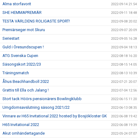
Alma storfavorit
2022-09-14 21:54
SHE HEMMAPREMIÄR
2022-09-11 18:48
TESTA VÄRLDENS ROLIGASTE SPORT!
2022-09-08 20:02
Premiärseger mot Skuru
2022-09-07 20:09
Seriestart
2022-09-05 16:28
Guld i Öresundscupen !
2022-09-04 18:13
ATG Svenska Cupen
2022-08-18 16:20
Säsongskort 2022/23
2022-08-15 14:05
Träningsmatch
2022-08-13 10:39
Åhus Beachhandboll 2022
2022-07-21 20:07
Grattis till Ella och Jalang !
2022-07-04 12:56
Stort tack Höörs pensionärers Bowlingklubb
2022-06-15 11:20
Umgdomsavslutning säsong 2021/22
2022-06-13 08:35
Vinnare av H65 Invitational 2022 hosted by Bosjökloster GK
2022-06-08 19:42
H65 Invitational 2022
2022-06-08 19:39
Akut omhändertagande
2022-05-24 07:07