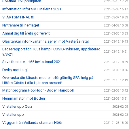
SM-final 3:5 uppskjuten
2021-05-15 17:22
Information inför SM Finalerna 2021
2021-05-08 15:17
VI ÄR I SM FINAL !!!
2021-05-07 19:33
Ny tränare till herrlaget
2021-04-02 10:08
Anmäl dig till årets golfevent
2021-03-30 13:53
Olas tankar inför kvartsfinalserien mot VästeråsIrsta!
2021-03-12 19:43
Lägesrapport för H65s kamp i COVID-19krisen, uppdaterad
2021-03-12 19:21
9/3-21
Save the date - H65 Invitational 2021
2021-03-12 18:39
Derby mot Lugi
2021-03-09 10:36
Överraska din käraste med en oförglömlig SPA-helg på
2021-02-10 12:19
Höörs Gästis i Alla Hjärtans present!
Matchprogram H65 Höör - Boden Handboll
2021-02-06 13:42
Hemmamatch mot Boden
2021-02-05 13:51
Vi ställer upp Quiz
2021-02-05
Vi ställer upp
2021-02-03
Väggen från Vetlanda stannar i Höör
2021-01-28 18:00