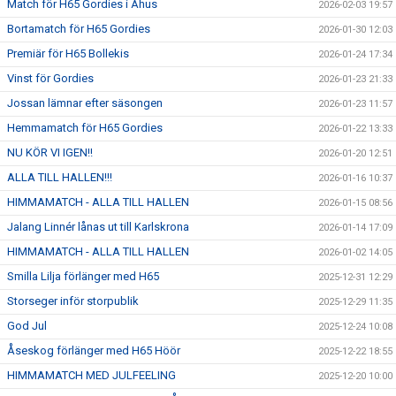
Match för H65 Gordies i Åhus
2026-02-03 19:57
Bortamatch för H65 Gordies
2026-01-30 12:03
Premiär för H65 Bollekis
2026-01-24 17:34
Vinst för Gordies
2026-01-23 21:33
Jossan lämnar efter säsongen
2026-01-23 11:57
Hemmamatch för H65 Gordies
2026-01-22 13:33
NU KÖR VI IGEN!!
2026-01-20 12:51
ALLA TILL HALLEN!!!
2026-01-16 10:37
HIMMAMATCH - ALLA TILL HALLEN
2026-01-15 08:56
Jalang Linnér lånas ut till Karlskrona
2026-01-14 17:09
HIMMAMATCH - ALLA TILL HALLEN
2026-01-02 14:05
Smilla Lilja förlänger med H65
2025-12-31 12:29
Storseger inför storpublik
2025-12-29 11:35
God Jul
2025-12-24 10:08
Åseskog förlänger med H65 Höör
2025-12-22 18:55
HIMMAMATCH MED JULFEELING
2025-12-20 10:00