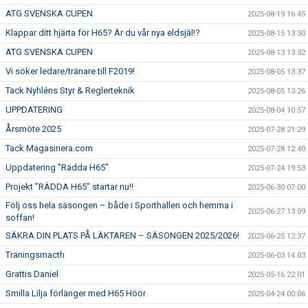
ATG SVENSKA CUPEN
2025-08-19 16:45
Klappar ditt hjärta för H65? Är du vår nya eldsjäl!?
2025-08-15 13:30
ATG SVENSKA CUPEN
2025-08-13 13:32
Vi söker ledare/tränare till F2019!
2025-08-05 13:37
Tack Nyhléns Styr & Reglerteknik
2025-08-05 13:26
UPPDATERING
2025-08-04 10:57
Årsmöte 2025
2025-07-28 21:29
Tack Magasinera.com
2025-07-28 12:40
Uppdatering "Rädda H65"
2025-07-24 19:53
Projekt ”RÄDDA H65” startar nu!!
2025-06-30 07:00
Följ oss hela säsongen – både i Sporthallen och hemma i
2025-06-27 13:09
soffan!
SÄKRA DIN PLATS PÅ LÄKTAREN – SÄSONGEN 2025/2026!
2025-06-25 12:37
Träningsmacth
2025-06-03 14:03
Grattis Daniel
2025-05-16 22:01
Smilla Lilja förlänger med H65 Höör
2025-04-24 00:06