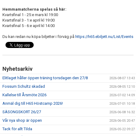
Hemmamatcherna spelas så här:
MEDLEMSAVGIFTER 2026/2027
Kvartsfinal 1 - 25:e mars kl 19:00
Kvartsfinal 3 - 1:e april kl 19:00
USM
Kvartsfinal 5 - 6:e april kl 14:00
HANDBOLLSAKADEMIN
Du kan redan nu köpa biljetter i förväg på
https://h65.ebiljett.nu/List/Events
JL FYSIOCENTER
IDROTTSFÖRSÄKRINGAR
Nyhetsarkiv
Elitlaget håller öppen träning torsdagen den 27/8
2026-08-07 13:43
Fossum Schultz skadad
2026-08-05 12:10
Kallelse till Årsmöte 2026
2026-07-02 14:09
Anmäl dig till H65 Höstcamp 2026!
2026-07-01 10:18
SÄSONGSKORT 26/27
2026-06-08 16:32
Vår nya shop är öppen
2026-06-05 20:47
Tack för allt Tilda
2026-05-22 09:27