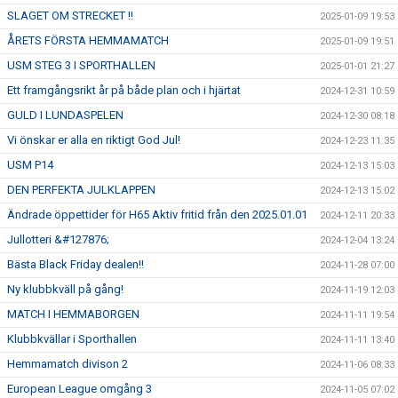
SLAGET OM STRECKET !!
2025-01-09 19:53
ÅRETS FÖRSTA HEMMAMATCH
2025-01-09 19:51
USM STEG 3 I SPORTHALLEN
2025-01-01 21:27
Ett framgångsrikt år på både plan och i hjärtat
2024-12-31 10:59
GULD I LUNDASPELEN
2024-12-30 08:18
Vi önskar er alla en riktigt God Jul!
2024-12-23 11:35
USM P14
2024-12-13 15:03
DEN PERFEKTA JULKLAPPEN
2024-12-13 15:02
Ändrade öppettider för H65 Aktiv fritid från den 2025.01.01
2024-12-11 20:33
Jullotteri &#127876;
2024-12-04 13:24
Bästa Black Friday dealen!!
2024-11-28 07:00
Ny klubbkväll på gång!
2024-11-19 12:03
MATCH I HEMMABORGEN
2024-11-11 19:54
Klubbkvällar i Sporthallen
2024-11-11 13:40
Hemmamatch divison 2
2024-11-06 08:33
European League omgång 3
2024-11-05 07:02