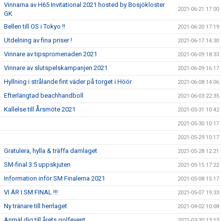
Vinnarna av H65 Invitational 2021 hosted by Bosjökloster
2021-06-21 17:00
GK
Bellen till OS i Tokyo !!
2021-06-20 17:19
Utdelning av fina priser !
2021-06-17 14:30
Vinnare av tipspromenaden 2021
2021-06-09 18:33
Vinnare av slutspelskampanjen 2021
2021-06-09 16:17
Hyllning i strålande fint väder på torget i Höör
2021-06-08 14:06
Efterlängtad beachhandboll
2021-06-03 22:35
Kallelse till Årsmöte 2021
2021-05-31 10:42
2021-05-30 10:17
2021-05-29 10:17
Gratulera, hylla & träffa damlaget
2021-05-28 12:21
SM-final 3:5 uppskjuten
2021-05-15 17:22
Information inför SM Finalerna 2021
2021-05-08 15:17
VI ÄR I SM FINAL !!!
2021-05-07 19:33
Ny tränare till herrlaget
2021-04-02 10:08
Anmäl dig till årets golfevent
2021-03-30 13:53