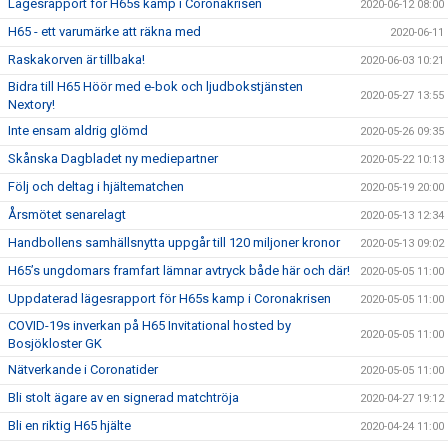
Lägesrapport för H65s kamp i Coronakrisen
2020-06-12 08:00
H65 - ett varumärke att räkna med
2020-06-11
Raskakorven är tillbaka!
2020-06-03 10:21
Bidra till H65 Höör med e-bok och ljudbokstjänsten
2020-05-27 13:55
Nextory!
Inte ensam aldrig glömd
2020-05-26 09:35
Skånska Dagbladet ny mediepartner
2020-05-22 10:13
Följ och deltag i hjältematchen
2020-05-19 20:00
Årsmötet senarelagt
2020-05-13 12:34
Handbollens samhällsnytta uppgår till 120 miljoner kronor
2020-05-13 09:02
H65’s ungdomars framfart lämnar avtryck både här och där!
2020-05-05 11:00
Uppdaterad lägesrapport för H65s kamp i Coronakrisen
2020-05-05 11:00
COVID-19s inverkan på H65 Invitational hosted by
2020-05-05 11:00
Bosjökloster GK
Nätverkande i Coronatider
2020-05-05 11:00
Bli stolt ägare av en signerad matchtröja
2020-04-27 19:12
Bli en riktig H65 hjälte
2020-04-24 11:00