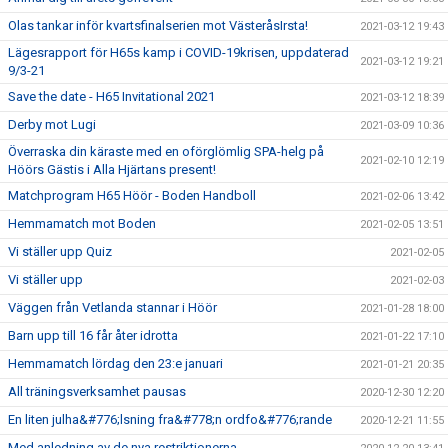
Olas tankar inför kvartsfinalserien mot VästeråsIrsta!
2021-03-12 19:43
Lägesrapport för H65s kamp i COVID-19krisen, uppdaterad
2021-03-12 19:21
9/3-21
Save the date - H65 Invitational 2021
2021-03-12 18:39
Derby mot Lugi
2021-03-09 10:36
Överraska din käraste med en oförglömlig SPA-helg på
2021-02-10 12:19
Höörs Gästis i Alla Hjärtans present!
Matchprogram H65 Höör - Boden Handboll
2021-02-06 13:42
Hemmamatch mot Boden
2021-02-05 13:51
Vi ställer upp Quiz
2021-02-05
Vi ställer upp
2021-02-03
Väggen från Vetlanda stannar i Höör
2021-01-28 18:00
Barn upp till 16 får åter idrotta
2021-01-22 17:10
Hemmamatch lördag den 23:e januari
2021-01-21 20:35
All träningsverksamhet pausas
2020-12-30 12:20
En liten julha&#776;lsning fra&#778;n ordfo&#776;rande
2020-12-21 11:55
Med anledning av de nya restriktionerna