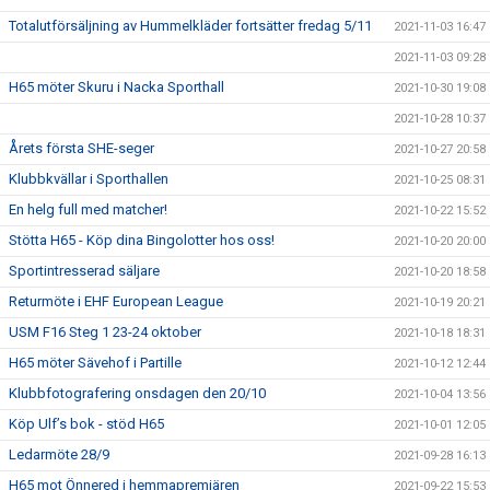
Totalutförsäljning av Hummelkläder fortsätter fredag 5/11
2021-11-03 16:47
2021-11-03 09:28
H65 möter Skuru i Nacka Sporthall
2021-10-30 19:08
2021-10-28 10:37
Årets första SHE-seger
2021-10-27 20:58
Klubbkvällar i Sporthallen
2021-10-25 08:31
En helg full med matcher!
2021-10-22 15:52
Stötta H65 - Köp dina Bingolotter hos oss!
2021-10-20 20:00
Sportintresserad säljare
2021-10-20 18:58
Returmöte i EHF European League
2021-10-19 20:21
USM F16 Steg 1 23-24 oktober
2021-10-18 18:31
H65 möter Sävehof i Partille
2021-10-12 12:44
Klubbfotografering onsdagen den 20/10
2021-10-04 13:56
Köp Ulf’s bok - stöd H65
2021-10-01 12:05
Ledarmöte 28/9
2021-09-28 16:13
H65 mot Önnered i hemmapremiären
2021-09-22 15:53