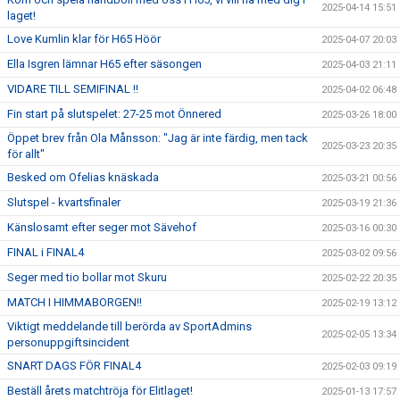
2025-04-14 15:51
laget!
Love Kumlin klar för H65 Höör
2025-04-07 20:03
Ella Isgren lämnar H65 efter säsongen
2025-04-03 21:11
VIDARE TILL SEMIFINAL !!
2025-04-02 06:48
Fin start på slutspelet: 27-25 mot Önnered
2025-03-26 18:00
Öppet brev från Ola Månsson: "Jag är inte färdig, men tack
2025-03-23 20:35
för allt"
Besked om Ofelias knäskada
2025-03-21 00:56
Slutspel - kvartsfinaler
2025-03-19 21:36
Känslosamt efter seger mot Sävehof
2025-03-16 00:30
FINAL i FINAL4
2025-03-02 09:56
Seger med tio bollar mot Skuru
2025-02-22 20:35
MATCH I HIMMABORGEN!!
2025-02-19 13:12
Viktigt meddelande till berörda av SportAdmins
2025-02-05 13:34
personuppgiftsincident
SNART DAGS FÖR FINAL4
2025-02-03 09:19
Beställ årets matchtröja för Elitlaget!
2025-01-13 17:57