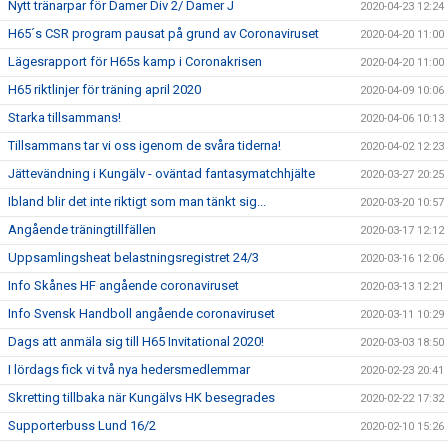
Nytt tränarpar för Damer Div 2/ Damer J
2020-04-23 12:24
H65´s CSR program pausat på grund av Coronaviruset
2020-04-20 11:00
Lägesrapport för H65s kamp i Coronakrisen
2020-04-20 11:00
H65 riktlinjer för träning april 2020
2020-04-09 10:06
Starka tillsammans!
2020-04-06 10:13
Tillsammans tar vi oss igenom de svåra tiderna!
2020-04-02 12:23
Jättevändning i Kungälv - oväntad fantasymatchhjälte
2020-03-27 20:25
Ibland blir det inte riktigt som man tänkt sig...
2020-03-20 10:57
Angående träningtillfällen
2020-03-17 12:12
Uppsamlingsheat belastningsregistret 24/3
2020-03-16 12:06
Info Skånes HF angående coronaviruset
2020-03-13 12:21
Info Svensk Handboll angående coronaviruset
2020-03-11 10:29
Dags att anmäla sig till H65 Invitational 2020!
2020-03-03 18:50
I lördags fick vi två nya hedersmedlemmar
2020-02-23 20:41
Skretting tillbaka när Kungälvs HK besegrades
2020-02-22 17:32
Supporterbuss Lund 16/2
2020-02-10 15:26