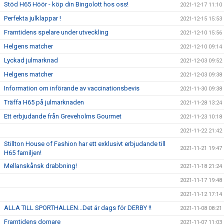
Stöd H65 Höör - köp din Bingolott hos oss!
2021-12-17 11:10
Perfekta julklappar !
2021-12-15 15:53
Framtidens spelare under utveckling
2021-12-10 15:56
Helgens matcher
2021-12-10 09:14
Lyckad julmarknad
2021-12-03 09:52
Helgens matcher
2021-12-03 09:38
Information om införande av vaccinationsbevis
2021-11-30 09:38
Träffa H65 på julmarknaden
2021-11-28 13:24
Ett erbjudande från Greveholms Gourmet
2021-11-23 10:18
2021-11-22 21:42
Stillton House of Fashion har ett exklusivt erbjudande till
2021-11-21 19:47
H65 familjen!
Mellanskånsk drabbning!
2021-11-18 21:24
2021-11-17 19:48
2021-11-12 17:14
ALLA TILL SPORTHALLEN...Det är dags för DERBY !!
2021-11-08 08:21
Framtidens domare
2021-11-07 11:03