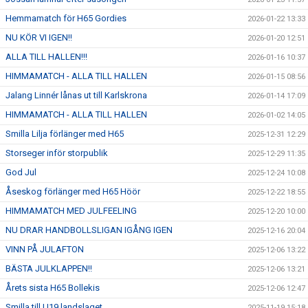
Hemmamatch för H65 Gordies
2026-01-22 13:33
NU KÖR VI IGEN!!
2026-01-20 12:51
ALLA TILL HALLEN!!!
2026-01-16 10:37
HIMMAMATCH - ALLA TILL HALLEN
2026-01-15 08:56
Jalang Linnér lånas ut till Karlskrona
2026-01-14 17:09
HIMMAMATCH - ALLA TILL HALLEN
2026-01-02 14:05
Smilla Lilja förlänger med H65
2025-12-31 12:29
Storseger inför storpublik
2025-12-29 11:35
God Jul
2025-12-24 10:08
Åseskog förlänger med H65 Höör
2025-12-22 18:55
HIMMAMATCH MED JULFEELING
2025-12-20 10:00
NU DRAR HANDBOLLSLIGAN IGÅNG IGEN
2025-12-16 20:04
VINN PÅ JULAFTON
2025-12-06 13:22
BÄSTA JULKLAPPEN!!
2025-12-06 13:21
Årets sista H65 Bollekis
2025-12-06 12:47
Smilla till U19 landslaget
2025-11-19 15:18