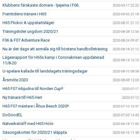
Klubbens färskaste domare - tjejerna i F06.
2020-09-17 22:22
Framtidens tränare i H65
2020-09-05 21:18
H65 Flickor A uppstartsläger
2020-08-31 21:12
Träningstider ungdom 2020/21
2020-08-28 12:56
F06 & F07 Adventure Race
2020-08-24 09:47
Nu är det dags att anmäla sig till höstens handbollsträning
2020-08-18 21:15
Lägesrapport för H65s kamp i Coronakrisen uppdaterad
2020-08-14 15:10
11/8-20
U-spelare kallade till landslagets träningsdagar
2020-08-10 08:58
Årsmöte 2020
2020-08-08 12:03
H65 F07 inbjudna till Norden Cup!!
2020-07-17
Ny tränare till H65 Herr
2020-07-12
H65 F07 mästare i Åhus Beach 2020!!
2020-07-10 10:37
DoGoodEL
2020-07-03 14:43
Nätverksträff med H65 Höör
2020-06-18 11:06
Säsongskorten för 2020/21 släppta
2020-06-16 11:48