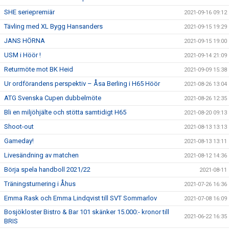
SHE seriepremiär
2021-09-16 09:12
Tävling med XL Bygg Hansanders
2021-09-15 19:29
JANS HÖRNA
2021-09-15 19:00
USM i Höör !
2021-09-14 21:09
Returmöte mot BK Heid
2021-09-09 15:38
Ur ordförandens perspektiv – Åsa Berling i H65 Höör
2021-08-26 13:04
ATG Svenska Cupen dubbelmöte
2021-08-26 12:35
Bli en miljöhjälte och stötta samtidigt H65
2021-08-20 09:13
Shoot-out
2021-08-13 13:13
Gameday!
2021-08-13 13:11
Livesändning av matchen
2021-08-12 14:36
Börja spela handboll 2021/22
2021-08-11
Träningsturnering i Åhus
2021-07-26 16:36
Emma Rask och Emma Lindqvist till SVT Sommarlov
2021-07-08 16:09
Bosjökloster Bistro & Bar 101 skänker 15.000:- kronor till
2021-06-22 16:35
BRIS