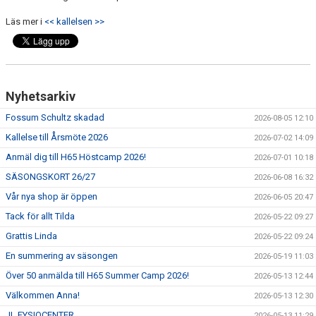
Läs mer i
MEDLEMSAVGIFTER 2026/2027
<< kallelsen >>
USM
HANDBOLLSAKADEMIN
Nyhetsarkiv
JL FYSIOCENTER
Fossum Schultz skadad
2026-08-05 12:10
Kallelse till Årsmöte 2026
2026-07-02 14:09
IDROTTSFÖRSÄKRINGAR
Anmäl dig till H65 Höstcamp 2026!
2026-07-01 10:18
SÄSONGSKORT 26/27
2026-06-08 16:32
Vår nya shop är öppen
2026-06-05 20:47
Tack för allt Tilda
2026-05-22 09:27
Grattis Linda
2026-05-22 09:24
En summering av säsongen
2026-05-19 11:03
Över 50 anmälda till H65 Summer Camp 2026!
2026-05-13 12:44
Välkommen Anna!
2026-05-13 12:30
JL FYSIOCENTER
2026-05-13 11:29