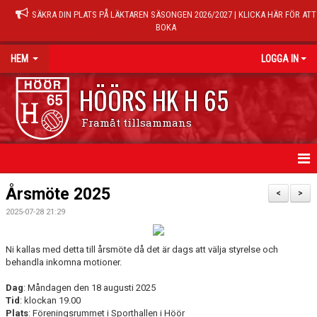
SÄKRA DIN PLATS PÅ LÄKTAREN SÄSONGEN 2026/2027 | KLICKA HÄR FÖR ATT
BOKA
HEM
LOGGA IN
HÖÖRS HK H 65
Framåt tillsammans
HEM
Årsmöte 2025
<
>
2025-07-28 21:29
NYHETER
KALENDER
Ni kallas med detta till årsmöte då det är dags att välja styrelse och
behandla inkomna motioner.
MATCHER
Dag
: Måndagen den 18 augusti 2025
Tid
: klockan 19.00
TRÄNINGSTIDER
Plats
: Föreningsrummet i Sporthallen i Höör