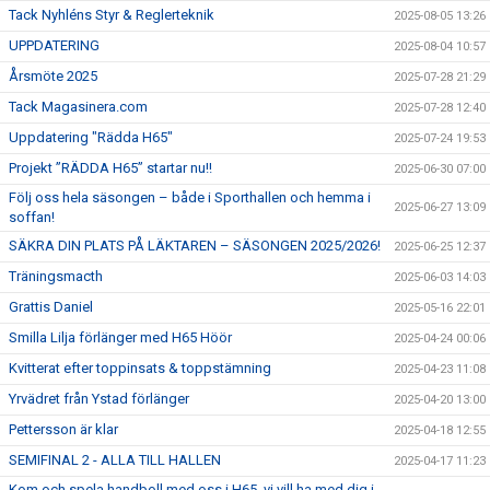
Tack Nyhléns Styr & Reglerteknik
2025-08-05 13:26
UPPDATERING
2025-08-04 10:57
Årsmöte 2025
2025-07-28 21:29
Tack Magasinera.com
2025-07-28 12:40
Uppdatering "Rädda H65"
2025-07-24 19:53
Projekt ”RÄDDA H65” startar nu!!
2025-06-30 07:00
Följ oss hela säsongen – både i Sporthallen och hemma i
2025-06-27 13:09
soffan!
SÄKRA DIN PLATS PÅ LÄKTAREN – SÄSONGEN 2025/2026!
2025-06-25 12:37
Träningsmacth
2025-06-03 14:03
Grattis Daniel
2025-05-16 22:01
Smilla Lilja förlänger med H65 Höör
2025-04-24 00:06
Kvitterat efter toppinsats & toppstämning
2025-04-23 11:08
Yrvädret från Ystad förlänger
2025-04-20 13:00
Pettersson är klar
2025-04-18 12:55
SEMIFINAL 2 - ALLA TILL HALLEN
2025-04-17 11:23
Kom och spela handboll med oss i H65, vi vill ha med dig i