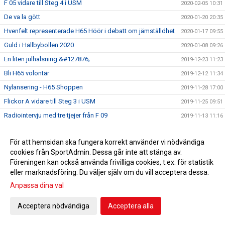
F 05 vidare till Steg 4 i USM
2020-02-05 10:31
De va la gött
2020-01-20 20:35
Hvenfelt representerade H65 Höör i debatt om jämställdhet
2020-01-17 09:55
Guld i Hallbybollen 2020
2020-01-08 09:26
En liten julhälsning &#127876;
2019-12-23 11:23
Bli H65 volontär
2019-12-12 11:34
Nylansering - H65 Shoppen
2019-11-28 17:00
Flickor A vidare till Steg 3 i USM
2019-11-25 09:51
Radiointervju med tre tjejer från F 09
2019-11-13 11:16
Save the date!
2019-11-05 14:45
För att hemsidan ska fungera korrekt använder vi nödvändiga
Grym Gry och pigg Pripp när Heid besegrades
2019-11-02 18:40
cookies från SportAdmin. Dessa går inte att stänga av.
EHF-cupen: Knapp seger efter stark insats
2019-10-12 19:18
Föreningen kan också använda frivilliga cookies, t.ex. för statistik
5-6/10 spelas USM i HÖÖR! Gratis inträde! Välkommen!
eller marknadsföring. Du väljer själv om du vill acceptera dessa.
2019-10-03 13:55
Anpassa dina val
Klubbfotografering onsdagen 9/10
2019-10-03 11:43
Sparbanken Skåne erbjuder Fri entré!
2019-10-02 13:37
Acceptera nödvändiga
Acceptera alla
HSK 13/14
2019-10-02 10:25