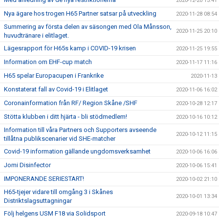
2020-12-20 13:41
Nya ägare hos trogen H65 Partner satsar på utveckling
2020-11-28 08:54
Summering av första delen av säsongen med Ola Månsson,
2020-11-25 20:10
huvudtränare i elitlaget.
Lägesrapport för H65s kamp i COVID-19 krisen
2020-11-25 19:55
Information om EHF-cup match
2020-11-17 11:16
H65 spelar Europacupen i Frankrike
2020-11-13
Konstaterat fall av Covid-19 i Elitlaget
2020-11-06 16:02
Coronainformation från RF/ Region Skåne /SHF
2020-10-28 12:17
Stötta klubben i ditt hjärta - bli stödmedlem!
2020-10-16 10:12
Information till våra Partners och Supporters avseende
2020-10-12 11:15
tillåtna publikscenarier vid SHE-matcher
Covid-19 information gällande ungdomsverksamhet
2020-10-06 16:06
Jomi Disinfector
2020-10-06 15:41
IMPONERANDE SERIESTART!
2020-10-02 21:10
H65-tjejer vidare till omgång 3 i Skånes
2020-10-01 13:34
Distriktslagsuttagningar
Följ helgens USM F18 via Solidsport
2020-09-18 10:47