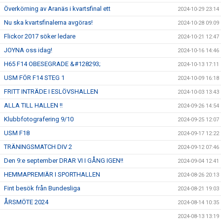
Överkörning av Aranäs i kvartsfinal ett
2024-10-29 23:14
Nu ska kvartsfinalerna avgöras!
2024-10-28 09:09
Flickor 2017 söker ledare
2024-10-21 12:47
JOYNA oss idag!
2024-10-16 14:46
H65 F14 OBESEGRADE &#128293;
2024-10-13 17:11
USM FÖR F14 STEG 1
2024-10-09 16:18
FRITT INTRÄDE I ESLÖVSHALLEN
2024-10-03 13:43
ALLA TILL HALLEN !!
2024-09-26 14:54
Klubbfotografering 9/10
2024-09-25 12:07
USM F18
2024-09-17 12:22
TRÄNINGSMATCH DIV 2
2024-09-12 07:46
Den 9:e september DRAR VI I GÅNG IGEN!!
2024-09-04 12:41
HEMMAPREMIÄR I SPORTHALLEN
2024-08-26 20:13
Fint besök från Bundesliga
2024-08-21 19:03
ÅRSMÖTE 2024
2024-08-14 10:35
2024-08-13 13:19