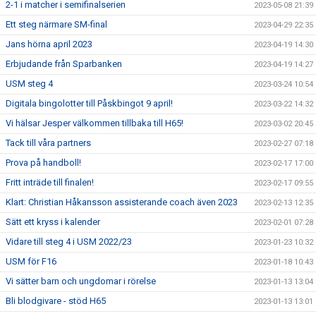
2-1 i matcher i semifinalserien
2023-05-08 21:39
Ett steg närmare SM-final
2023-04-29 22:35
Jans hörna april 2023
2023-04-19 14:30
Erbjudande från Sparbanken
2023-04-19 14:27
USM steg 4
2023-03-24 10:54
Digitala bingolotter till Påskbingot 9 april!
2023-03-22 14:32
Vi hälsar Jesper välkommen tillbaka till H65!
2023-03-02 20:45
Tack till våra partners
2023-02-27 07:18
Prova på handboll!
2023-02-17 17:00
Fritt inträde till finalen!
2023-02-17 09:55
Klart: Christian Håkansson assisterande coach även 2023
2023-02-13 12:35
Sätt ett kryss i kalender
2023-02-01 07:28
Vidare till steg 4 i USM 2022/23
2023-01-23 10:32
USM för F16
2023-01-18 10:43
Vi sätter barn och ungdomar i rörelse
2023-01-13 13:04
Bli blodgivare - stöd H65
2023-01-13 13:01