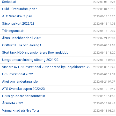
Seriestart
2022-09-05 16:28
Guld i Öresundscupen !
2022-09-04 18:13
ATG Svenska Cupen
2022-08-18 16:20
Säsongskort 2022/23
2022-08-15 14:05
Träningsmatch
2022-08-13 10:39
Åhus Beachhandboll 2022
2022-07-21 20:07
Grattis till Ella och Jalang !
2022-07-04 12:56
Stort tack Höörs pensionärers Bowlingklubb
2022-06-15 11:20
Umgdomsavslutning säsong 2021/22
2022-06-13 08:35
Vinnare av H65 Invitational 2022 hosted by Bosjökloster GK
2022-06-08 19:42
H65 Invitational 2022
2022-06-08 19:39
Akut omhändertagande
2022-05-24 07:07
ATG Svenska cupen 2022/23
2022-05-19 16:49
H65s grundare har somnat in
2022-05-18 14:53
Årsmöte 2022
2022-05-18 09:48
Vårmarknad på Nya Torg
2022-05-18 08:21