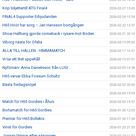
Köp biljettertill ATG Final4
2026-02-27 13:43
FINAL4 Supporter Erbjudanden
2026-02-24 15:54
H65 Höör har sorg – Jan Hansson bortgången
2026-02-22 13:37
Shoai Hallberg gjorde comeback i rysare mot Boden
2026-02-21 20:10
Viborg nästa för Ofelia
2026-02-19 09:05
ALLA TILL HALLEN - HIMMAMATCH
2026-02-17 16:51
Vi tar ett litet uppehåll
2026-02-13 07:51
Nyförvärv: Anna Danielsson från LUGI
2026-02-09 14:38
H65 värvar Ebba Fossum Schultz
2026-02-04 18:00
Bästa fredagsnöjet
2026-02-03 20:00
2026-02-03 19:59
Match för H65 Gordies i Åhus
2026-02-03 19:57
Bortamatch för H65 Gordies
2026-01-30 12:03
Premiär för H65 Bollekis
2026-01-24 17:34
Vinst för Gordies
2026-01-23 21:33
Jossan lämnar efter säsongen
2026-01-23 11:57