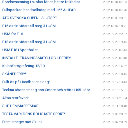
Rörelsesatsning i skolan för en bättre folkhälsa
2022-10-04 07:53
Fullspäckad handbollsdag med H65 & HFAB
2022-10-04 07:20
ATG SVENSKA CUPEN - SLUTSPEL
2022-10-03 20:01
F16 direkt vidare till steg 3 i USM
2022-10-02 18:21
USM för F16
2022-09-28 22:57
F18 direkt vidare till steg 3 i USM
2022-09-25 19:45
USM F18 i Sporthallen
2022-09-23 07:43
INSTÄLLT...TRÄNINGSMATCH OCH DERBY!
2022-09-23 07:40
Klubbfotografering 12/10
2022-09-20 14:32
SKÅNEDERBY!
2022-09-20 10:45
Fullt ös på Handbollens dag!
2022-09-17 13:43
Teckna abonnemang hos Cmore och stötta H65 Höör
2022-09-15 15:01
Alma storfavorit
2022-09-14 21:54
SHE HEMMAPREMIÄR
2022-09-11 18:48
TESTA VÄRLDENS ROLIGASTE SPORT!
2022-09-08 20:02
Premiärseger mot Skuru
2022-09-07 20:09