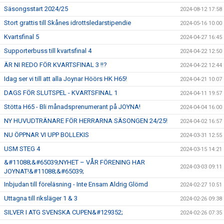
Säsongsstart 2024/25
2024-08-12 17:58
Stort grattis till Skånes idrottsledarstipendie
2024-05-16 10:00
Kvartsfinal 5
2024-04-27 16:45
Supporterbuss till kvartsfinal 4
2024-04-22 12:50
ÄR NI REDO FÖR KVARTSFINAL 3 !!?
2024-04-22 12:44
Idag ser vi till att alla Joynar Höörs HK H65!
2024-04-21 10:07
DAGS FÖR SLUTSPEL - KVARTSFINAL 1
2024-04-11 19:57
Stötta H65 - Bli månadsprenumerant på JOYNA!
2024-04-04 16:00
NY HUVUDTRÄNARE FÖR HERRARNA SÄSONGEN 24/25!
2024-04-02 16:57
NU ÖPPNAR VI UPP BOLLEKIS
2024-03-31 12:55
USM STEG 4
2024-03-15 14:21
&#11088;&#65039;NYHET – VÅR FÖRENING HAR
2024-03-03 09:11
JOYNAT!&#11088;&#65039;
Inbjudan till föreläsning - Inte Ensam Aldrig Glömd
2024-02-27 10:51
Uttagna till riksläger 1 & 3
2024-02-26 09:38
SILVER I ATG SVENSKA CUPEN&#129352;
2024-02-26 07:35