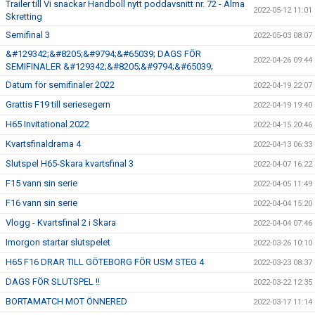
Trailer till Vi snackar Handboll nytt poddavsnitt nr. 72 - Alma
2022-05-12 11:01
Skretting
Semifinal 3
2022-05-03 08:07
&#129342;&#8205;&#9794;&#65039; DAGS FÖR
2022-04-26 09:44
SEMIFINALER &#129342;&#8205;&#9794;&#65039;
Datum för semifinaler 2022
2022-04-19 22:07
Grattis F19 till seriesegern
2022-04-19 19:40
H65 Invitational 2022
2022-04-15 20:46
Kvartsfinaldrama 4
2022-04-13 06:33
Slutspel H65-Skara kvartsfinal 3
2022-04-07 16:22
F15 vann sin serie
2022-04-05 11:49
F16 vann sin serie
2022-04-04 15:20
Vlogg - Kvartsfinal 2 i Skara
2022-04-04 07:46
Imorgon startar slutspelet
2022-03-26 10:10
H65 F16 DRAR TILL GÖTEBORG FÖR USM STEG 4
2022-03-23 08:37
DAGS FÖR SLUTSPEL !!
2022-03-22 12:35
BORTAMATCH MOT ÖNNERED
2022-03-17 11:14