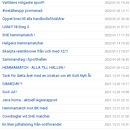
Världens roligaste sport!!
2022-01-31 13:24
#viställerupp promenad
2022-01-26 12:11
Öppet brev till alla handbollsföräldrar
2022-01-21 20:20
USM F18 Steg 3
2022-01-21 07:57
SHE hemmamatch !
2022-01-17 17:53
Helgens hemmamatcher
2022-01-14 10:50
Skärpta restriktioner från och med 12/1
2022-01-12 10:07
Sammandrag i Sporthallen
2022-01-09 18:35
HEMMAMATCH - ALLA TILL HALLEN !
2022-01-05 15:22
Tack för detta året med en önskan om ett Gott Nytt År
2021-12-31 13:44
GAMEDAY !!
2021-12-26 10:17
God Jul !
2021-12-26 10:08
Jans hörna - aktuell lägesrapport
2021-12-21 22:16
Hemmamatch mot BK Heid
2021-12-21 22:10
Covidregler vid SHE matcher
2021-12-21 21:00
En liten julhälsning från ordförande!
2021-12-21 10:31