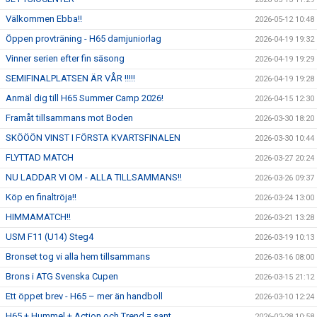
Välkommen Ebba!!
2026-05-12 10:48
Öppen provträning - H65 damjuniorlag
2026-04-19 19:32
Vinner serien efter fin säsong
2026-04-19 19:29
SEMIFINALPLATSEN ÄR VÅR !!!!!
2026-04-19 19:28
Anmäl dig till H65 Summer Camp 2026!
2026-04-15 12:30
Framåt tillsammans mot Boden
2026-03-30 18:20
SKÖÖÖN VINST I FÖRSTA KVARTSFINALEN
2026-03-30 10:44
FLYTTAD MATCH
2026-03-27 20:24
NU LADDAR VI OM - ALLA TILLSAMMANS!!
2026-03-26 09:37
Köp en finaltröja!!
2026-03-24 13:00
HIMMAMATCH!!
2026-03-21 13:28
USM F11 (U14) Steg4
2026-03-19 10:13
Bronset tog vi alla hem tillsammans
2026-03-16 08:00
Brons i ATG Svenska Cupen
2026-03-15 21:12
Ett öppet brev - H65 – mer än handboll
2026-03-10 12:24
H65 + Hummel + Action och Trend = sant
2026-02-28 10:58