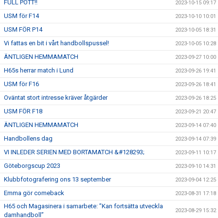
FULL POTT!!
2023-10-15 09:17
USM för F14
2023-10-10 10:01
USM FÖR P14
2023-10-05 18:31
Vi fattas en bit i vårt handbollspussel!
2023-10-05 10:28
ÄNTLIGEN HEMMAMATCH
2023-09-27 10:00
H65s herrar match i Lund
2023-09-26 19:41
USM för F16
2023-09-26 18:41
Oväntat stort intresse kräver åtgärder
2023-09-26 18:25
USM FÖR F18
2023-09-21 20:47
ÄNTLIGEN HEMMAMATCH
2023-09-14 07:40
Handbollens dag
2023-09-14 07:39
VI INLEDER SERIEN MED BORTAMATCH &#128293;
2023-09-11 10:17
Göteborgscup 2023
2023-09-10 14:31
Klubbfotografering ons 13 september
2023-09-04 12:25
Emma gör comeback
2023-08-31 17:18
H65 och Magasinera i samarbete: ”Kan fortsätta utveckla
2023-08-29 15:32
damhandboll”