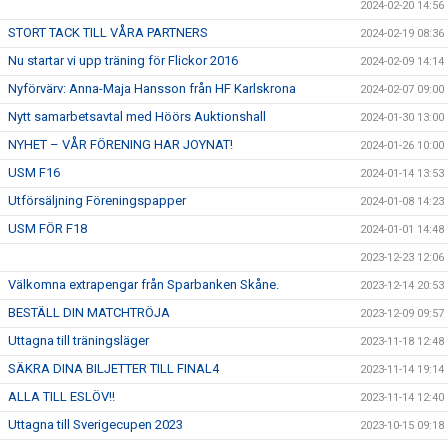
2024-02-20 14:56
STORT TACK TILL VÅRA PARTNERS
2024-02-19 08:36
Nu startar vi upp träning för Flickor 2016
2024-02-09 14:14
Nyförvärv: Anna-Maja Hansson från HF Karlskrona
2024-02-07 09:00
Nytt samarbetsavtal med Höörs Auktionshall
2024-01-30 13:00
NYHET – VÅR FÖRENING HAR JOYNAT!
2024-01-26 10:00
USM F16
2024-01-14 13:53
Utförsäljning Föreningspapper
2024-01-08 14:23
USM FÖR F18
2024-01-01 14:48
2023-12-23 12:06
Välkomna extrapengar från Sparbanken Skåne.
2023-12-14 20:53
BESTÄLL DIN MATCHTRÖJA
2023-12-09 09:57
Uttagna till träningsläger
2023-11-18 12:48
SÄKRA DINA BILJETTER TILL FINAL4
2023-11-14 19:14
ALLA TILL ESLÖV!!
2023-11-14 12:40
Uttagna till Sverigecupen 2023
2023-10-15 09:18