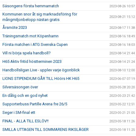
Säsongens första hemmamatch
2023-08-26 10:57
Kommunen snor åt sig marknadsföring för
2023-08-21 15:12
mångmiljonbelopp nästan gratis
Årsmöte 2023
2023-08-17 11:38
Träningsmatch mot Köpenhamn
2023-08-16 18:49
Första matchen i ATG Svenska Cupen
2023-08-16 18:03
Vill ni börja spela handboll?
2023-08-14 21:44
H65 Aktiv fritid höstterminen 2023
2023-08-14 21:24
Handbollsligan Live - upplev varje ögonblick
2023-08-10 12:00
LIONS STIPENDIUM GÅR TILL Höörs HK H65
2023-06-07 07:19
Silversäsongen över
2023-05-28 20:20
En dålig och en god nyhet
2023-05-23 21:42
Supporterbuss Partille Arena fre 26/5
2023-05-22 12:51
Seger i SM-final ett
2023-05-21 21:05
FINAL - ALLA TILL ESLÖV!!
2023-05-18 11:26
SMILLA UTTAGEN TILL SOMMARENS RIKSLÄGER
2023-05-18 11:25