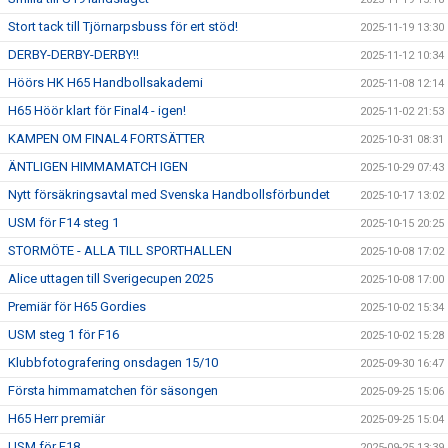
Stort tack till Tjörnarpsbuss för ert stöd!
2025-11-19 13:30
DERBY-DERBY-DERBY!!
2025-11-12 10:34
Höörs HK H65 Handbollsakademi
2025-11-08 12:14
H65 Höör klart för Final4 - igen!
2025-11-02 21:53
KAMPEN OM FINAL4 FORTSÄTTER
2025-10-31 08:31
ÄNTLIGEN HIMMAMATCH IGEN
2025-10-29 07:43
Nytt försäkringsavtal med Svenska Handbollsförbundet
2025-10-17 13:02
USM för F14 steg 1
2025-10-15 20:25
STORMÖTE - ALLA TILL SPORTHALLEN
2025-10-08 17:02
Alice uttagen till Sverigecupen 2025
2025-10-08 17:00
Premiär för H65 Gordies
2025-10-02 15:34
USM steg 1 för F16
2025-10-02 15:28
Klubbfotografering onsdagen 15/10
2025-09-30 16:47
Första himmamatchen för säsongen
2025-09-25 15:06
H65 Herr premiär
2025-09-25 15:04
USM för F18
2025-09-25 13:39