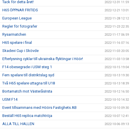
Tack för detta året!
2022-12-31 11:59
H65 ÖPPNAR FRITIDS
2022-12-21 13:01
European League
2022-11-28 12:12
Regler för fotografer
2022-11-23 22:35
Rysarmatchen
2022-11-17 06:59
H65 spelare i final
2022-11-16 07:16
Skadevi Cup i Skövde
2022-11-03 20:05
Efterlysning cyklar till ukrainska flyktingar i Höör!
2022-11-03 13:58
F14 obesegrade i USM steg 1
2022-10-15 19:04
Fem spelare till distriktslag syd
2022-10-13 19:30
Två H65 spelare uttagna till U18
2022-10-13 18:39
Bortamatch mot VästeråsIrsta
2022-10-12 16:50
USM F14
2022-10-10 14:32
Event tillsammans med Höörs Fastighets AB
2022-10-10 09:30
Beställ H65 replica matchtröja
2022-10-07 12:41
ALLA TILL HALLEN
2022-10-06 09:13