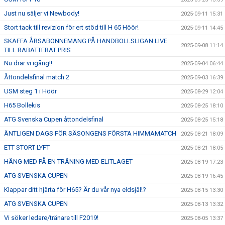
Just nu säljer vi Newbody!
2025-09-11 15:31
Stort tack till revizion för ert stöd till H 65 Höör!
2025-09-11 14:45
SKAFFA ÅRSABONNEMANG PÅ HANDBOLLSLIGAN LIVE
2025-09-08 11:14
TILL RABATTERAT PRIS
Nu drar vi igång!!
2025-09-04 06:44
Åttondelsfinal match 2
2025-09-03 16:39
USM steg 1 i Höör
2025-08-29 12:04
H65 Bollekis
2025-08-25 18:10
ATG Svenska Cupen åttondelsfinal
2025-08-25 15:18
ÄNTLIGEN DAGS FÖR SÄSONGENS FÖRSTA HIMMAMATCH
2025-08-21 18:09
ETT STORT LYFT
2025-08-21 18:05
HÄNG MED PÅ EN TRÄNING MED ELITLAGET
2025-08-19 17:23
ATG SVENSKA CUPEN
2025-08-19 16:45
Klappar ditt hjärta för H65? Är du vår nya eldsjäl!?
2025-08-15 13:30
ATG SVENSKA CUPEN
2025-08-13 13:32
Vi söker ledare/tränare till F2019!
2025-08-05 13:37