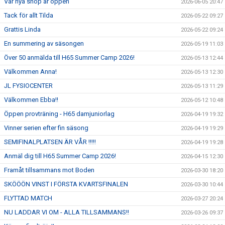
Vår nya shop är öppen
2026-06-05 20:47
Tack för allt Tilda
2026-05-22 09:27
Grattis Linda
2026-05-22 09:24
En summering av säsongen
2026-05-19 11:03
Över 50 anmälda till H65 Summer Camp 2026!
2026-05-13 12:44
Välkommen Anna!
2026-05-13 12:30
JL FYSIOCENTER
2026-05-13 11:29
Välkommen Ebba!!
2026-05-12 10:48
Öppen provträning - H65 damjuniorlag
2026-04-19 19:32
Vinner serien efter fin säsong
2026-04-19 19:29
SEMIFINALPLATSEN ÄR VÅR !!!!!
2026-04-19 19:28
Anmäl dig till H65 Summer Camp 2026!
2026-04-15 12:30
Framåt tillsammans mot Boden
2026-03-30 18:20
SKÖÖÖN VINST I FÖRSTA KVARTSFINALEN
2026-03-30 10:44
FLYTTAD MATCH
2026-03-27 20:24
NU LADDAR VI OM - ALLA TILLSAMMANS!!
2026-03-26 09:37