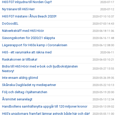
H65 F07 inbjudna till Norden Cup!!
2020-07-17
Ny tränare till H65 Herr
2020-07-12
H65 F07 mästare i Åhus Beach 2020!!
2020-07-10 10:37
DoGoodEL
2020-07-03 14:43
Nätverksträff med H65 Höör
2020-06-18 11:06
Säsongskorten för 2020/21 släppta
2020-06-16 11:48
Lägesrapport för H65s kamp i Coronakrisen
2020-06-12 08:00
H65 - ett varumärke att räkna med
2020-06-11
Raskakorven är tillbaka!
2020-06-03 10:21
Bidra till H65 Höör med e-bok och ljudbokstjänsten
2020-05-27 13:55
Nextory!
Inte ensam aldrig glömd
2020-05-26 09:35
Skånska Dagbladet ny mediepartner
2020-05-22 10:13
Följ och deltag i hjältematchen
2020-05-19 20:00
Årsmötet senarelagt
2020-05-13 12:34
Handbollens samhällsnytta uppgår till 120 miljoner kronor
2020-05-13 09:02
H65’s ungdomars framfart lämnar avtryck både här och där!
2020-05-05 11:00