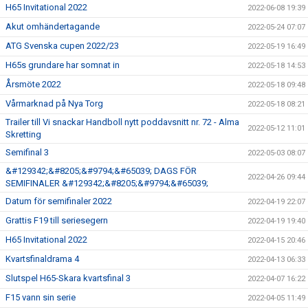
H65 Invitational 2022
2022-06-08 19:39
Akut omhändertagande
2022-05-24 07:07
ATG Svenska cupen 2022/23
2022-05-19 16:49
H65s grundare har somnat in
2022-05-18 14:53
Årsmöte 2022
2022-05-18 09:48
Vårmarknad på Nya Torg
2022-05-18 08:21
Trailer till Vi snackar Handboll nytt poddavsnitt nr. 72 - Alma
2022-05-12 11:01
Skretting
Semifinal 3
2022-05-03 08:07
&#129342;&#8205;&#9794;&#65039; DAGS FÖR
2022-04-26 09:44
SEMIFINALER &#129342;&#8205;&#9794;&#65039;
Datum för semifinaler 2022
2022-04-19 22:07
Grattis F19 till seriesegern
2022-04-19 19:40
H65 Invitational 2022
2022-04-15 20:46
Kvartsfinaldrama 4
2022-04-13 06:33
Slutspel H65-Skara kvartsfinal 3
2022-04-07 16:22
F15 vann sin serie
2022-04-05 11:49