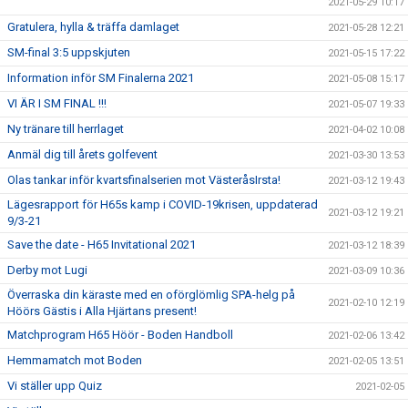
2021-05-29 10:17
Gratulera, hylla & träffa damlaget
2021-05-28 12:21
SM-final 3:5 uppskjuten
2021-05-15 17:22
Information inför SM Finalerna 2021
2021-05-08 15:17
VI ÄR I SM FINAL !!!
2021-05-07 19:33
Ny tränare till herrlaget
2021-04-02 10:08
Anmäl dig till årets golfevent
2021-03-30 13:53
Olas tankar inför kvartsfinalserien mot VästeråsIrsta!
2021-03-12 19:43
Lägesrapport för H65s kamp i COVID-19krisen, uppdaterad
2021-03-12 19:21
9/3-21
Save the date - H65 Invitational 2021
2021-03-12 18:39
Derby mot Lugi
2021-03-09 10:36
Överraska din käraste med en oförglömlig SPA-helg på
2021-02-10 12:19
Höörs Gästis i Alla Hjärtans present!
Matchprogram H65 Höör - Boden Handboll
2021-02-06 13:42
Hemmamatch mot Boden
2021-02-05 13:51
Vi ställer upp Quiz
2021-02-05