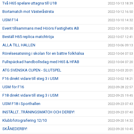
Två H65 spelare uttagna till U18
2022-10-13 18:39
Bortamatch mot VästeråsIrsta
2022-10-12 16:50
USM F14
2022-10-10 14:32
Event tillsammans med Höörs Fastighets AB
2022-10-10 09:30
Beställ H65 replica matchtröja
2022-10-07 12:41
ALLA TILL HALLEN
2022-10-06 09:13
Rörelsesatsning i skolan för en bättre folkhälsa
2022-10-04 07:53
Fullspäckad handbollsdag med H65 & HFAB
2022-10-04 07:20
ATG SVENSKA CUPEN - SLUTSPEL
2022-10-03 20:01
F16 direkt vidare till steg 3 i USM
2022-10-02 18:21
USM för F16
2022-09-28 22:57
F18 direkt vidare till steg 3 i USM
2022-09-25 19:45
USM F18 i Sporthallen
2022-09-23 07:43
INSTÄLLT...TRÄNINGSMATCH OCH DERBY!
2022-09-23 07:40
Klubbfotografering 12/10
2022-09-20 14:32
SKÅNEDERBY!
2022-09-20 10:45