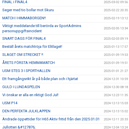
FINAL i FINAL4
2025-03-02 09:56
Seger med tio bollar mot Skuru
2025-02-22 20:35
MATCH I HIMMABORGEN!!
2025-02-19 13:12
Viktigt meddelande till berörda av SportAdmins
2025-02-05 13:34
personuppgiftsincident
SNART DAGS FÖR FINAL4
2025-02-03 09:19
Beställ årets matchtröja för Elitlaget!
2025-01-13 17:57
SLAGET OM STRECKET !!
2025-01-09 19:53
ÅRETS FÖRSTA HEMMAMATCH
2025-01-09 19:51
USM STEG 3 I SPORTHALLEN
2025-01-01 21:27
Ett framgångsrikt år på både plan och i hjärtat
2024-12-31 10:59
GULD I LUNDASPELEN
2024-12-30 08:18
Vi önskar er alla en riktigt God Jul!
2024-12-23 11:35
USM P14
2024-12-13 15:03
DEN PERFEKTA JULKLAPPEN
2024-12-13 15:02
Ändrade öppettider för H65 Aktiv fritid från den 2025.01.01
2024-12-11 20:33
Jullotteri &#127876;
2024-12-04 13:24