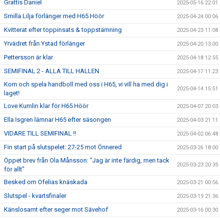
Grattis Daniel
2025-05-16 22:01
Smilla Lilja förlänger med H65 Höör
2025-04-24 00:06
Kvitterat efter toppinsats & toppstämning
2025-04-23 11:08
Yrvädret från Ystad förlänger
2025-04-20 13:00
Pettersson är klar
2025-04-18 12:55
SEMIFINAL 2 - ALLA TILL HALLEN
2025-04-17 11:23
Kom och spela handboll med oss i H65, vi vill ha med dig i
2025-04-14 15:51
laget!
Love Kumlin klar för H65 Höör
2025-04-07 20:03
Ella Isgren lämnar H65 efter säsongen
2025-04-03 21:11
VIDARE TILL SEMIFINAL !!
2025-04-02 06:48
Fin start på slutspelet: 27-25 mot Önnered
2025-03-26 18:00
Öppet brev från Ola Månsson: "Jag är inte färdig, men tack
2025-03-23 20:35
för allt"
Besked om Ofelias knäskada
2025-03-21 00:56
Slutspel - kvartsfinaler
2025-03-19 21:36
Känslosamt efter seger mot Sävehof
2025-03-16 00:30