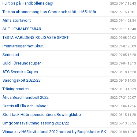
Fullt ös på Handbollens dag!
2022-09-17 13:43
Teckna abonnemang hos Cmore och stötta H65 Höör
2022-09-15 15:01
Alma storfavorit
2022-09-14 21:54
SHE HEMMAPREMIÄR
2022-09-11 18:48
TESTA VÄRLDENS ROLIGASTE SPORT!
2022-09-08 20:02
Premiärseger mot Skuru
2022-09-07 20:09
Seriestart
2022-09-05 16:28
Guld i Öresundscupen !
2022-09-04 18:13
ATG Svenska Cupen
2022-08-18 16:20
Säsongskort 2022/23
2022-08-15 14:05
Träningsmatch
2022-08-13 10:39
Åhus Beachhandboll 2022
2022-07-21 20:07
Grattis till Ella och Jalang !
2022-07-04 12:56
Stort tack Höörs pensionärers Bowlingklubb
2022-06-15 11:20
Umgdomsavslutning säsong 2021/22
2022-06-13 08:35
Vinnare av H65 Invitational 2022 hosted by Bosjökloster GK
2022-06-08 19:42