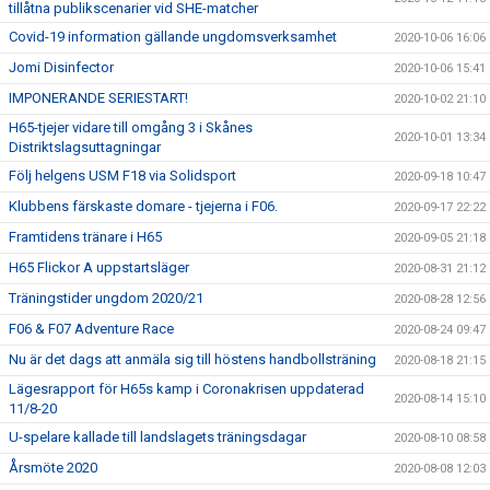
tillåtna publikscenarier vid SHE-matcher
Covid-19 information gällande ungdomsverksamhet
2020-10-06 16:06
Jomi Disinfector
2020-10-06 15:41
IMPONERANDE SERIESTART!
2020-10-02 21:10
H65-tjejer vidare till omgång 3 i Skånes
2020-10-01 13:34
Distriktslagsuttagningar
Följ helgens USM F18 via Solidsport
2020-09-18 10:47
Klubbens färskaste domare - tjejerna i F06.
2020-09-17 22:22
Framtidens tränare i H65
2020-09-05 21:18
H65 Flickor A uppstartsläger
2020-08-31 21:12
Träningstider ungdom 2020/21
2020-08-28 12:56
F06 & F07 Adventure Race
2020-08-24 09:47
Nu är det dags att anmäla sig till höstens handbollsträning
2020-08-18 21:15
Lägesrapport för H65s kamp i Coronakrisen uppdaterad
2020-08-14 15:10
11/8-20
U-spelare kallade till landslagets träningsdagar
2020-08-10 08:58
Årsmöte 2020
2020-08-08 12:03