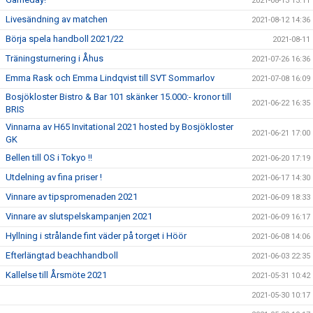
2021-08-13 13:11
Livesändning av matchen
2021-08-12 14:36
Börja spela handboll 2021/22
2021-08-11
Träningsturnering i Åhus
2021-07-26 16:36
Emma Rask och Emma Lindqvist till SVT Sommarlov
2021-07-08 16:09
Bosjökloster Bistro & Bar 101 skänker 15.000:- kronor till
2021-06-22 16:35
BRIS
Vinnarna av H65 Invitational 2021 hosted by Bosjökloster
2021-06-21 17:00
GK
Bellen till OS i Tokyo !!
2021-06-20 17:19
Utdelning av fina priser !
2021-06-17 14:30
Vinnare av tipspromenaden 2021
2021-06-09 18:33
Vinnare av slutspelskampanjen 2021
2021-06-09 16:17
Hyllning i strålande fint väder på torget i Höör
2021-06-08 14:06
Efterlängtad beachhandboll
2021-06-03 22:35
Kallelse till Årsmöte 2021
2021-05-31 10:42
2021-05-30 10:17