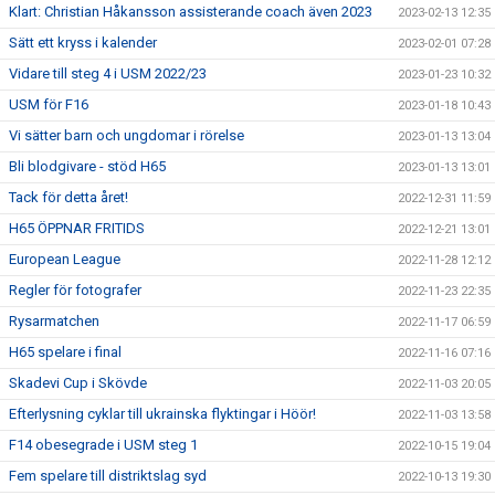
Klart: Christian Håkansson assisterande coach även 2023
2023-02-13 12:35
Sätt ett kryss i kalender
2023-02-01 07:28
Vidare till steg 4 i USM 2022/23
2023-01-23 10:32
USM för F16
2023-01-18 10:43
Vi sätter barn och ungdomar i rörelse
2023-01-13 13:04
Bli blodgivare - stöd H65
2023-01-13 13:01
Tack för detta året!
2022-12-31 11:59
H65 ÖPPNAR FRITIDS
2022-12-21 13:01
European League
2022-11-28 12:12
Regler för fotografer
2022-11-23 22:35
Rysarmatchen
2022-11-17 06:59
H65 spelare i final
2022-11-16 07:16
Skadevi Cup i Skövde
2022-11-03 20:05
Efterlysning cyklar till ukrainska flyktingar i Höör!
2022-11-03 13:58
F14 obesegrade i USM steg 1
2022-10-15 19:04
Fem spelare till distriktslag syd
2022-10-13 19:30