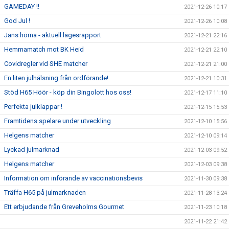
GAMEDAY !!
2021-12-26 10:17
God Jul !
2021-12-26 10:08
Jans hörna - aktuell lägesrapport
2021-12-21 22:16
Hemmamatch mot BK Heid
2021-12-21 22:10
Covidregler vid SHE matcher
2021-12-21 21:00
En liten julhälsning från ordförande!
2021-12-21 10:31
Stöd H65 Höör - köp din Bingolott hos oss!
2021-12-17 11:10
Perfekta julklappar !
2021-12-15 15:53
Framtidens spelare under utveckling
2021-12-10 15:56
Helgens matcher
2021-12-10 09:14
Lyckad julmarknad
2021-12-03 09:52
Helgens matcher
2021-12-03 09:38
Information om införande av vaccinationsbevis
2021-11-30 09:38
Träffa H65 på julmarknaden
2021-11-28 13:24
Ett erbjudande från Greveholms Gourmet
2021-11-23 10:18
2021-11-22 21:42