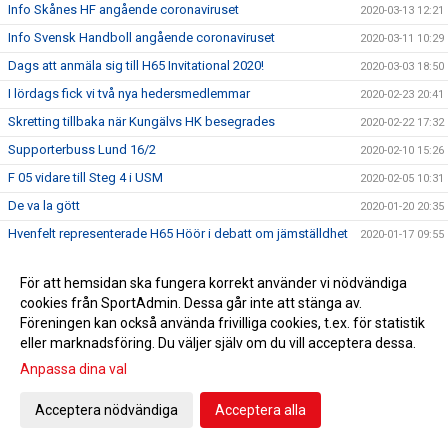
Info Skånes HF angående coronaviruset
2020-03-13 12:21
Info Svensk Handboll angående coronaviruset
2020-03-11 10:29
Dags att anmäla sig till H65 Invitational 2020!
2020-03-03 18:50
I lördags fick vi två nya hedersmedlemmar
2020-02-23 20:41
Skretting tillbaka när Kungälvs HK besegrades
2020-02-22 17:32
Supporterbuss Lund 16/2
2020-02-10 15:26
F 05 vidare till Steg 4 i USM
2020-02-05 10:31
De va la gött
2020-01-20 20:35
Hvenfelt representerade H65 Höör i debatt om jämställdhet
2020-01-17 09:55
Guld i Hallbybollen 2020
2020-01-08 09:26
För att hemsidan ska fungera korrekt använder vi nödvändiga
En liten julhälsning &#127876;
2019-12-23 11:23
cookies från SportAdmin. Dessa går inte att stänga av.
Bli H65 volontär
2019-12-12 11:34
Föreningen kan också använda frivilliga cookies, t.ex. för statistik
eller marknadsföring. Du väljer själv om du vill acceptera dessa.
Nylansering - H65 Shoppen
2019-11-28 17:00
Anpassa dina val
Flickor A vidare till Steg 3 i USM
2019-11-25 09:51
Radiointervju med tre tjejer från F 09
2019-11-13 11:16
Acceptera nödvändiga
Acceptera alla
Save the date!
2019-11-05 14:45