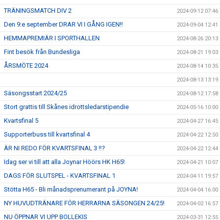
TRÄNINGSMATCH DIV 2
2024-09-12 07:46
Den 9:e september DRAR VI I GÅNG IGEN!!
2024-09-04 12:41
HEMMAPREMIÄR I SPORTHALLEN
2024-08-26 20:13
Fint besök från Bundesliga
2024-08-21 19:03
ÅRSMÖTE 2024
2024-08-14 10:35
2024-08-13 13:19
Säsongsstart 2024/25
2024-08-12 17:58
Stort grattis till Skånes idrottsledarstipendie
2024-05-16 10:00
Kvartsfinal 5
2024-04-27 16:45
Supporterbuss till kvartsfinal 4
2024-04-22 12:50
ÄR NI REDO FÖR KVARTSFINAL 3 !!?
2024-04-22 12:44
Idag ser vi till att alla Joynar Höörs HK H65!
2024-04-21 10:07
DAGS FÖR SLUTSPEL - KVARTSFINAL 1
2024-04-11 19:57
Stötta H65 - Bli månadsprenumerant på JOYNA!
2024-04-04 16:00
NY HUVUDTRÄNARE FÖR HERRARNA SÄSONGEN 24/25!
2024-04-02 16:57
NU ÖPPNAR VI UPP BOLLEKIS
2024-03-31 12:55