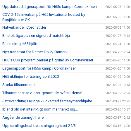
Uppdaterad lägesrapport för H65s kamp i Coronakrisen
2020-05-05 11:00
COVID-19s inverkan på H65 Invitational hosted by
2020-05-05 11:00
Bosjökloster GK
Nätverkande i Coronatider
2020-05-05 11:00
Bli stolt ägare av en signerad matchtröja
2020-04-27 19:12
Bli en riktig H65 hjälte
2020-04-24 11:00
Nytt tränarpar för Damer Div 2/ Damer J
2020-04-23 12:24
H65´s CSR program pausat på grund av Coronaviruset
2020-04-20 11:00
Lägesrapport för H65s kamp i Coronakrisen
2020-04-20 11:00
H65 riktlinjer för träning april 2020
2020-04-09 10:06
Starka tillsammans!
2020-04-06 10:13
Tillsammans tar vi oss igenom de svåra tiderna!
2020-04-02 12:23
Jättevändning i Kungälv - oväntad fantasymatchhjälte
2020-03-27 20:25
Ibland blir det inte riktigt som man tänkt sig...
2020-03-20 10:57
Angående träningtillfällen
2020-03-17 12:12
Uppsamlingsheat belastningsregistret 24/3
2020-03-16 12:06