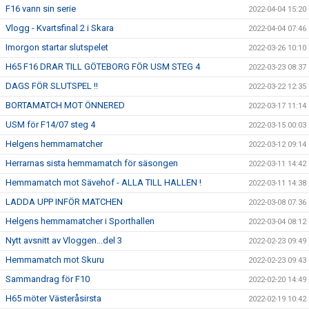
F16 vann sin serie
2022-04-04 15:20
Vlogg - Kvartsfinal 2 i Skara
2022-04-04 07:46
Imorgon startar slutspelet
2022-03-26 10:10
H65 F16 DRAR TILL GÖTEBORG FÖR USM STEG 4
2022-03-23 08:37
DAGS FÖR SLUTSPEL !!
2022-03-22 12:35
BORTAMATCH MOT ÖNNERED
2022-03-17 11:14
USM för F14/07 steg 4
2022-03-15 00:03
Helgens hemmamatcher
2022-03-12 09:14
Herrarnas sista hemmamatch för säsongen
2022-03-11 14:42
Hemmamatch mot Sävehof - ALLA TILL HALLEN !
2022-03-11 14:38
LADDA UPP INFÖR MATCHEN
2022-03-08 07:36
Helgens hemmamatcher i Sporthallen
2022-03-04 08:12
Nytt avsnitt av Vloggen...del 3
2022-02-23 09:49
Hemmamatch mot Skuru
2022-02-23 09:43
Sammandrag för F10
2022-02-20 14:49
H65 möter Västeråsirsta
2022-02-19 10:42