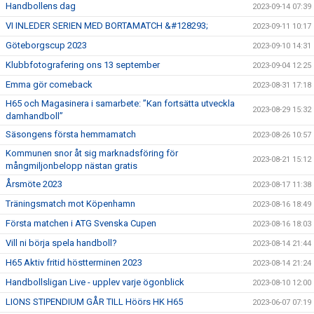
Handbollens dag
2023-09-14 07:39
VI INLEDER SERIEN MED BORTAMATCH &#128293;
2023-09-11 10:17
Göteborgscup 2023
2023-09-10 14:31
Klubbfotografering ons 13 september
2023-09-04 12:25
Emma gör comeback
2023-08-31 17:18
H65 och Magasinera i samarbete: ”Kan fortsätta utveckla
2023-08-29 15:32
damhandboll”
Säsongens första hemmamatch
2023-08-26 10:57
Kommunen snor åt sig marknadsföring för
2023-08-21 15:12
mångmiljonbelopp nästan gratis
Årsmöte 2023
2023-08-17 11:38
Träningsmatch mot Köpenhamn
2023-08-16 18:49
Första matchen i ATG Svenska Cupen
2023-08-16 18:03
Vill ni börja spela handboll?
2023-08-14 21:44
H65 Aktiv fritid höstterminen 2023
2023-08-14 21:24
Handbollsligan Live - upplev varje ögonblick
2023-08-10 12:00
LIONS STIPENDIUM GÅR TILL Höörs HK H65
2023-06-07 07:19