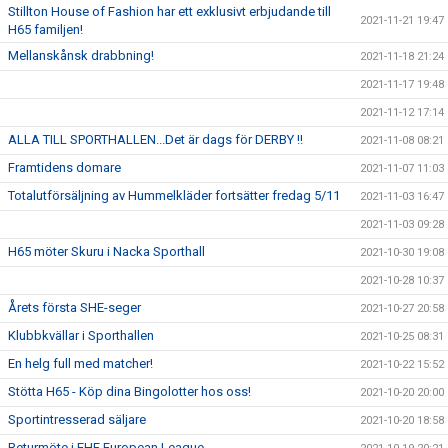
Stillton House of Fashion har ett exklusivt erbjudande till
2021-11-21 19:47
H65 familjen!
Mellanskånsk drabbning!
2021-11-18 21:24
2021-11-17 19:48
2021-11-12 17:14
ALLA TILL SPORTHALLEN...Det är dags för DERBY !!
2021-11-08 08:21
Framtidens domare
2021-11-07 11:03
Totalutförsäljning av Hummelkläder fortsätter fredag 5/11
2021-11-03 16:47
2021-11-03 09:28
H65 möter Skuru i Nacka Sporthall
2021-10-30 19:08
2021-10-28 10:37
Årets första SHE-seger
2021-10-27 20:58
Klubbkvällar i Sporthallen
2021-10-25 08:31
En helg full med matcher!
2021-10-22 15:52
Stötta H65 - Köp dina Bingolotter hos oss!
2021-10-20 20:00
Sportintresserad säljare
2021-10-20 18:58
Returmöte i EHF European League