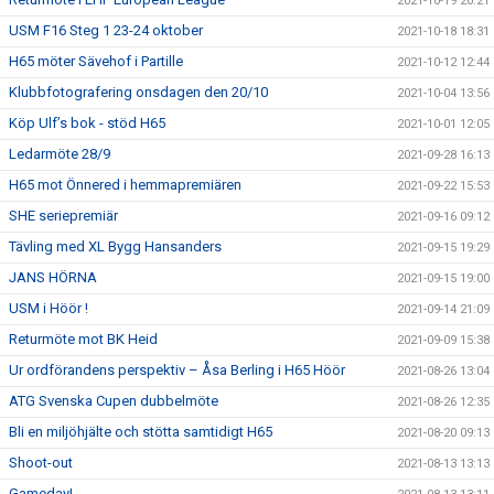
2021-10-19 20:21
USM F16 Steg 1 23-24 oktober
2021-10-18 18:31
H65 möter Sävehof i Partille
2021-10-12 12:44
Klubbfotografering onsdagen den 20/10
2021-10-04 13:56
Köp Ulf’s bok - stöd H65
2021-10-01 12:05
Ledarmöte 28/9
2021-09-28 16:13
H65 mot Önnered i hemmapremiären
2021-09-22 15:53
SHE seriepremiär
2021-09-16 09:12
Tävling med XL Bygg Hansanders
2021-09-15 19:29
JANS HÖRNA
2021-09-15 19:00
USM i Höör !
2021-09-14 21:09
Returmöte mot BK Heid
2021-09-09 15:38
Ur ordförandens perspektiv – Åsa Berling i H65 Höör
2021-08-26 13:04
ATG Svenska Cupen dubbelmöte
2021-08-26 12:35
Bli en miljöhjälte och stötta samtidigt H65
2021-08-20 09:13
Shoot-out
2021-08-13 13:13
Gameday!