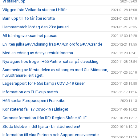
Vi ställer upp
2021-02-03
Väggen från Vetlanda stannar i Höör
2021-01-28 18:00
Barn upp till 16 får åter idrotta
2021-01-22 17:10
Hemmamatch lördag den 23:e januari
2021-01-21 20:35
All träningsverksamhet pausas
2020-12-30 12:20
En liten julha&#776;lsning fra&#778;n ordfo&#776;rande
2020-12-21 11:55
Med anledning av de nya restriktionerna
2020-12-20 13:41
Nya ägare hos trogen H65 Partner satsar på utveckling
2020-11-28 08:54
Summering av första delen av säsongen med Ola Månsson,
2020-11-25 20:10
huvudtränare i elitlaget.
Lägesrapport för H65s kamp i COVID-19 krisen
2020-11-25 19:55
Information om EHF-cup match
2020-11-17 11:16
H65 spelar Europacupen i Frankrike
2020-11-13
Konstaterat fall av Covid-19 i Elitlaget
2020-11-06 16:02
Coronainformation från RF/ Region Skåne /SHF
2020-10-28 12:17
Stötta klubben i ditt hjärta - bli stödmedlem!
2020-10-16 10:12
Information till våra Partners och Supporters avseende
2020-10-12 11:15