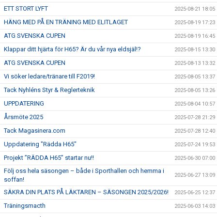
ETT STORT LYFT
2025-08-21 18:05
HÄNG MED PÅ EN TRÄNING MED ELITLAGET
2025-08-19 17:23
ATG SVENSKA CUPEN
2025-08-19 16:45
Klappar ditt hjärta för H65? Är du vår nya eldsjäl!?
2025-08-15 13:30
ATG SVENSKA CUPEN
2025-08-13 13:32
Vi söker ledare/tränare till F2019!
2025-08-05 13:37
Tack Nyhléns Styr & Reglerteknik
2025-08-05 13:26
UPPDATERING
2025-08-04 10:57
Årsmöte 2025
2025-07-28 21:29
Tack Magasinera.com
2025-07-28 12:40
Uppdatering "Rädda H65"
2025-07-24 19:53
Projekt ”RÄDDA H65” startar nu!!
2025-06-30 07:00
Följ oss hela säsongen – både i Sporthallen och hemma i
2025-06-27 13:09
soffan!
SÄKRA DIN PLATS PÅ LÄKTAREN – SÄSONGEN 2025/2026!
2025-06-25 12:37
Träningsmacth
2025-06-03 14:03