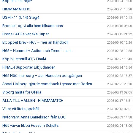
Köp en finaltröja!!
2026-03-24 13:00
HIMMAMATCH!!
2026-03-21 13:28
USM F11 (U14) Steg4
2026-03-19 10:13
Bronset tog vi alla hem tillsammans
2026-03-16 08:00
Brons i ATG Svenska Cupen
2026-03-15 21:12
Ett öppet brev - H65 – mer än handboll
2026-03-10 12:24
H65 + Hummel + Action och Trend = sant
2026-02-28 10:58
Köp biljettertill ATG Final4
2026-02-27 13:43
FINAL4 Supporter Erbjudanden
2026-02-24 15:54
H65 Höör har sorg – Jan Hansson bortgången
2026-02-22 13:37
Shoai Hallberg gjorde comeback i rysare mot Boden
2026-02-21 20:10
Viborg nästa för Ofelia
2026-02-19 09:05
ALLA TILL HALLEN - HIMMAMATCH
2026-02-17 16:51
Vi tar ett litet uppehåll
2026-02-13 07:51
Nyförvärv: Anna Danielsson från LUGI
2026-02-09 14:38
H65 värvar Ebba Fossum Schultz
2026-02-04 18:00