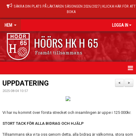
SÄKRA DIN PLATS PÅ LÄKTAREN SÄSONGEN 2026/2027 | KLICKA HÄR FÖR ATT
BOKA
HEM
LOGGA IN
HÖÖRS HK H 65
Framåt tillsammans
HEM
UPPDATERING
<
>
2025-08-04 10:57
NYHETER
KALENDER
Vi har nu kommit över första strecket och insamlingen är uppe i 125 000kr.
MATCHER
STORT TACK FÖR ALLA BIDRAG OCH HJÄLP
TRÄNINGSTIDER
Tillsammans ska vi ta oss genom detta, alla bidrag är välkomna, stora som