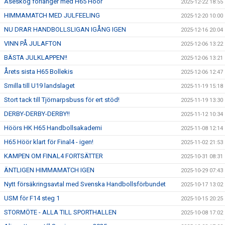
Åseskog förlänger med H65 Höör
2025-12-22 18:55
HIMMAMATCH MED JULFEELING
2025-12-20 10:00
NU DRAR HANDBOLLSLIGAN IGÅNG IGEN
2025-12-16 20:04
VINN PÅ JULAFTON
2025-12-06 13:22
BÄSTA JULKLAPPEN!!
2025-12-06 13:21
Årets sista H65 Bollekis
2025-12-06 12:47
Smilla till U19 landslaget
2025-11-19 15:18
Stort tack till Tjörnarpsbuss för ert stöd!
2025-11-19 13:30
DERBY-DERBY-DERBY!!
2025-11-12 10:34
Höörs HK H65 Handbollsakademi
2025-11-08 12:14
H65 Höör klart för Final4 - igen!
2025-11-02 21:53
KAMPEN OM FINAL4 FORTSÄTTER
2025-10-31 08:31
ÄNTLIGEN HIMMAMATCH IGEN
2025-10-29 07:43
Nytt försäkringsavtal med Svenska Handbollsförbundet
2025-10-17 13:02
USM för F14 steg 1
2025-10-15 20:25
STORMÖTE - ALLA TILL SPORTHALLEN
2025-10-08 17:02