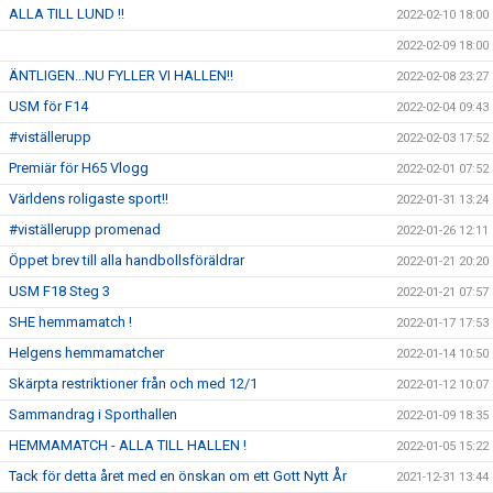
ALLA TILL LUND !!
2022-02-10 18:00
2022-02-09 18:00
ÄNTLIGEN...NU FYLLER VI HALLEN!!
2022-02-08 23:27
USM för F14
2022-02-04 09:43
#viställerupp
2022-02-03 17:52
Premiär för H65 Vlogg
2022-02-01 07:52
Världens roligaste sport!!
2022-01-31 13:24
#viställerupp promenad
2022-01-26 12:11
Öppet brev till alla handbollsföräldrar
2022-01-21 20:20
USM F18 Steg 3
2022-01-21 07:57
SHE hemmamatch !
2022-01-17 17:53
Helgens hemmamatcher
2022-01-14 10:50
Skärpta restriktioner från och med 12/1
2022-01-12 10:07
Sammandrag i Sporthallen
2022-01-09 18:35
HEMMAMATCH - ALLA TILL HALLEN !
2022-01-05 15:22
Tack för detta året med en önskan om ett Gott Nytt År
2021-12-31 13:44