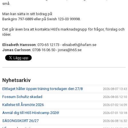
små.
MEDLEMSAVGIFTER 2026/2027
Man kan sätta in sitt bidrag på:
Bankgiro 797-6889 eller på Swish 123-03 99998.
USM
Det går även bra att kontakta H65’s marknadsgrupp för frågor, förslag och
HANDBOLLSAKADEMIN
idéer.
Elisabeth Hansson
: 070-65 12173 - elisabeth@hafam.se
JL FYSIOCENTER
Jonas Carlsson
: 0708-16 06 50 - jonas@h65.se
IDROTTSFÖRSÄKRINGAR
Nyhetsarkiv
Elitlaget håller öppen träning torsdagen den 27/8
2026-08-07 13:43
Fossum Schultz skadad
2026-08-05 12:10
Kallelse till Årsmöte 2026
2026-07-02 14:09
Anmäl dig till H65 Höstcamp 2026!
2026-07-01 10:18
SÄSONGSKORT 26/27
2026-06-08 16:32