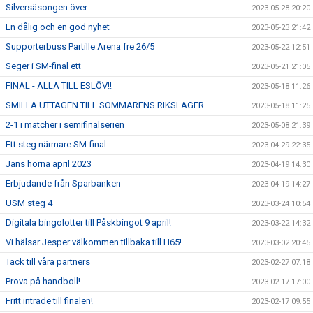
Silversäsongen över
2023-05-28 20:20
En dålig och en god nyhet
2023-05-23 21:42
Supporterbuss Partille Arena fre 26/5
2023-05-22 12:51
Seger i SM-final ett
2023-05-21 21:05
FINAL - ALLA TILL ESLÖV!!
2023-05-18 11:26
SMILLA UTTAGEN TILL SOMMARENS RIKSLÄGER
2023-05-18 11:25
2-1 i matcher i semifinalserien
2023-05-08 21:39
Ett steg närmare SM-final
2023-04-29 22:35
Jans hörna april 2023
2023-04-19 14:30
Erbjudande från Sparbanken
2023-04-19 14:27
USM steg 4
2023-03-24 10:54
Digitala bingolotter till Påskbingot 9 april!
2023-03-22 14:32
Vi hälsar Jesper välkommen tillbaka till H65!
2023-03-02 20:45
Tack till våra partners
2023-02-27 07:18
Prova på handboll!
2023-02-17 17:00
Fritt inträde till finalen!
2023-02-17 09:55