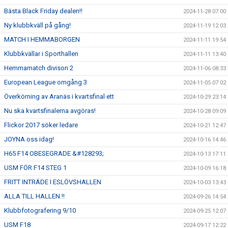
Bästa Black Friday dealen!!
2024-11-28 07:00
Ny klubbkväll på gång!
2024-11-19 12:03
MATCH I HEMMABORGEN
2024-11-11 19:54
Klubbkvällar i Sporthallen
2024-11-11 13:40
Hemmamatch divison 2
2024-11-06 08:33
European League omgång 3
2024-11-05 07:02
Överkörning av Aranäs i kvartsfinal ett
2024-10-29 23:14
Nu ska kvartsfinalerna avgöras!
2024-10-28 09:09
Flickor 2017 söker ledare
2024-10-21 12:47
JOYNA oss idag!
2024-10-16 14:46
H65 F14 OBESEGRADE &#128293;
2024-10-13 17:11
USM FÖR F14 STEG 1
2024-10-09 16:18
FRITT INTRÄDE I ESLÖVSHALLEN
2024-10-03 13:43
ALLA TILL HALLEN !!
2024-09-26 14:54
Klubbfotografering 9/10
2024-09-25 12:07
USM F18
2024-09-17 12:22