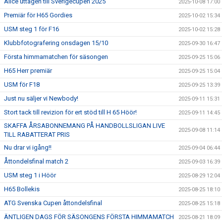
Alice uttagen till Sverigecupen 2025
2025-10-08 17:00
Premiär för H65 Gordies
2025-10-02 15:34
USM steg 1 för F16
2025-10-02 15:28
Klubbfotografering onsdagen 15/10
2025-09-30 16:47
Första himmamatchen för säsongen
2025-09-25 15:06
H65 Herr premiär
2025-09-25 15:04
USM för F18
2025-09-25 13:39
Just nu säljer vi Newbody!
2025-09-11 15:31
Stort tack till revizion för ert stöd till H 65 Höör!
2025-09-11 14:45
SKAFFA ÅRSABONNEMANG PÅ HANDBOLLSLIGAN LIVE
2025-09-08 11:14
TILL RABATTERAT PRIS
Nu drar vi igång!!
2025-09-04 06:44
Åttondelsfinal match 2
2025-09-03 16:39
USM steg 1 i Höör
2025-08-29 12:04
H65 Bollekis
2025-08-25 18:10
ATG Svenska Cupen åttondelsfinal
2025-08-25 15:18
ÄNTLIGEN DAGS FÖR SÄSONGENS FÖRSTA HIMMAMATCH
2025-08-21 18:09