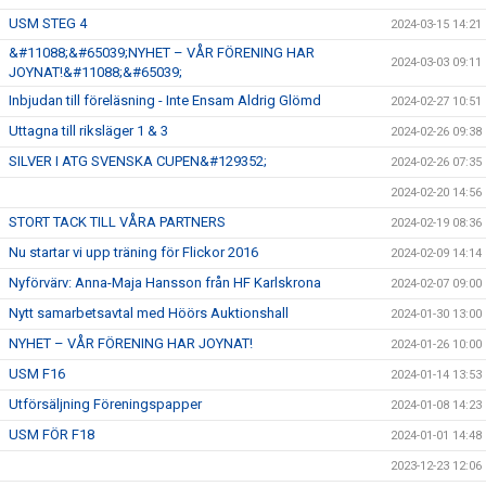
USM STEG 4
2024-03-15 14:21
&#11088;&#65039;NYHET – VÅR FÖRENING HAR
2024-03-03 09:11
JOYNAT!&#11088;&#65039;
Inbjudan till föreläsning - Inte Ensam Aldrig Glömd
2024-02-27 10:51
Uttagna till riksläger 1 & 3
2024-02-26 09:38
SILVER I ATG SVENSKA CUPEN&#129352;
2024-02-26 07:35
2024-02-20 14:56
STORT TACK TILL VÅRA PARTNERS
2024-02-19 08:36
Nu startar vi upp träning för Flickor 2016
2024-02-09 14:14
Nyförvärv: Anna-Maja Hansson från HF Karlskrona
2024-02-07 09:00
Nytt samarbetsavtal med Höörs Auktionshall
2024-01-30 13:00
NYHET – VÅR FÖRENING HAR JOYNAT!
2024-01-26 10:00
USM F16
2024-01-14 13:53
Utförsäljning Föreningspapper
2024-01-08 14:23
USM FÖR F18
2024-01-01 14:48
2023-12-23 12:06