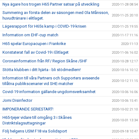
Nya ägare hos trogen H65 Partner satsar på utveckling
2020-11-28 08:54
Summering av första delen av säsongen med Ola Månsson,
2020-11-25 20:10
huvudtränare i elitlaget.
Lägesrapport för H65s kamp i COVID-19 krisen
2020-11-25 19:55
Information om EHF-cup match
2020-11-17 11:16
H65 spelar Europacupen i Frankrike
2020-11-13
Konstaterat fall av Covid-19 i Elitlaget
2020-11-06 16:02
Coronainformation från RF/ Region Skåne /SHF
2020-10-28 12:17
Stötta klubben i ditt hjärta - bli stödmedlem!
2020-10-16 10:12
Information till våra Partners och Supporters avseende
2020-10-12 11:15
tillåtna publikscenarier vid SHE-matcher
Covid-19 information gällande ungdomsverksamhet
2020-10-06 16:06
Jomi Disinfector
2020-10-06 15:41
IMPONERANDE SERIESTART!
2020-10-02 21:10
H65-tjejer vidare till omgång 3 i Skånes
2020-10-01 13:34
Distriktslagsuttagningar
Följ helgens USM F18 via Solidsport
2020-09-18 10:47