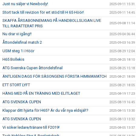
Just nu säljer vi Newbody!
2025-09-11 15:31
Stort tack till revizion för ert stöd till H 65 Höör!
2025-09-11 14:45
SKAFFA ÅRSABONNEMANG PÅ HANDBOLLSLIGAN LIVE
2025-09-08 11:14
TILL RABATTERAT PRIS
Nu drar vi igång!!
2025-09-04 06:44
Åttondelsfinal match 2
2025-09-03 16:39
USM steg 1 i Höör
2025-08-29 12:04
H65 Bollekis
2025-08-25 18:10
ATG Svenska Cupen åttondelsfinal
2025-08-25 15:18
ÄNTLIGEN DAGS FÖR SÄSONGENS FÖRSTA HIMMAMATCH
2025-08-21 18:09
ETT STORT LYFT
2025-08-21 18:05
HÄNG MED PÅ EN TRÄNING MED ELITLAGET
2025-08-19 17:23
ATG SVENSKA CUPEN
2025-08-19 16:45
Klappar ditt hjärta för H65? Är du vår nya eldsjäl!?
2025-08-15 13:30
ATG SVENSKA CUPEN
2025-08-13 13:32
Vi söker ledare/tränare till F2019!
2025-08-05 13:37
Tack Nyhléns Styr & Reglerteknik