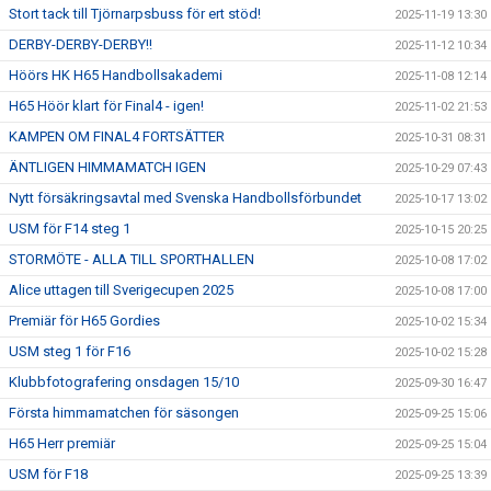
Stort tack till Tjörnarpsbuss för ert stöd!
2025-11-19 13:30
DERBY-DERBY-DERBY!!
2025-11-12 10:34
Höörs HK H65 Handbollsakademi
2025-11-08 12:14
H65 Höör klart för Final4 - igen!
2025-11-02 21:53
KAMPEN OM FINAL4 FORTSÄTTER
2025-10-31 08:31
ÄNTLIGEN HIMMAMATCH IGEN
2025-10-29 07:43
Nytt försäkringsavtal med Svenska Handbollsförbundet
2025-10-17 13:02
USM för F14 steg 1
2025-10-15 20:25
STORMÖTE - ALLA TILL SPORTHALLEN
2025-10-08 17:02
Alice uttagen till Sverigecupen 2025
2025-10-08 17:00
Premiär för H65 Gordies
2025-10-02 15:34
USM steg 1 för F16
2025-10-02 15:28
Klubbfotografering onsdagen 15/10
2025-09-30 16:47
Första himmamatchen för säsongen
2025-09-25 15:06
H65 Herr premiär
2025-09-25 15:04
USM för F18
2025-09-25 13:39