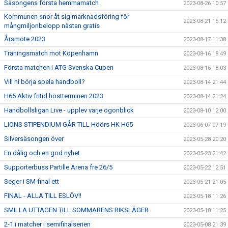
Säsongens första hemmamatch
2023-08-26 10:57
Kommunen snor åt sig marknadsföring för
2023-08-21 15:12
mångmiljonbelopp nästan gratis
Årsmöte 2023
2023-08-17 11:38
Träningsmatch mot Köpenhamn
2023-08-16 18:49
Första matchen i ATG Svenska Cupen
2023-08-16 18:03
Vill ni börja spela handboll?
2023-08-14 21:44
H65 Aktiv fritid höstterminen 2023
2023-08-14 21:24
Handbollsligan Live - upplev varje ögonblick
2023-08-10 12:00
LIONS STIPENDIUM GÅR TILL Höörs HK H65
2023-06-07 07:19
Silversäsongen över
2023-05-28 20:20
En dålig och en god nyhet
2023-05-23 21:42
Supporterbuss Partille Arena fre 26/5
2023-05-22 12:51
Seger i SM-final ett
2023-05-21 21:05
FINAL - ALLA TILL ESLÖV!!
2023-05-18 11:26
SMILLA UTTAGEN TILL SOMMARENS RIKSLÄGER
2023-05-18 11:25
2-1 i matcher i semifinalserien
2023-05-08 21:39