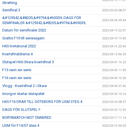
2022-05-12 11:01
Skretting
Semifinal 3
2022-05-03 08:07
&#129342;&#8205;&#9794;&#65039; DAGS FÖR
2022-04-26 09:44
SEMIFINALER &#129342;&#8205;&#9794;&#65039;
Datum för semifinaler 2022
2022-04-19 22:07
Grattis F19 till seriesegern
2022-04-19 19:40
H65 Invitational 2022
2022-04-15 20:46
Kvartsfinaldrama 4
2022-04-13 06:33
Slutspel H65-Skara kvartsfinal 3
2022-04-07 16:22
F15 vann sin serie
2022-04-05 11:49
F16 vann sin serie
2022-04-04 15:20
Vlogg - Kvartsfinal 2 i Skara
2022-04-04 07:46
Imorgon startar slutspelet
2022-03-26 10:10
H65 F16 DRAR TILL GÖTEBORG FÖR USM STEG 4
2022-03-23 08:37
DAGS FÖR SLUTSPEL !!
2022-03-22 12:35
BORTAMATCH MOT ÖNNERED
2022-03-17 11:14
USM för F14/07 steg 4
2022-03-15 00:03