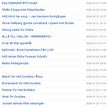
Köp biljettertill ATG Final4
2026-02-27 13:43
FINAL4 Supporter Erbjudanden
2026-02-24 15:54
H65 Höör har sorg – Jan Hansson bortgången
2026-02-22 13:37
Shoai Hallberg gjorde comeback i rysare mot Boden
2026-02-21 20:10
Viborg nästa för Ofelia
2026-02-19 09:05
ALLA TILL HALLEN - HIMMAMATCH
2026-02-17 16:51
Vi tar ett litet uppehåll
2026-02-13 07:51
Nyförvärv: Anna Danielsson från LUGI
2026-02-09 14:38
H65 värvar Ebba Fossum Schultz
2026-02-04 18:00
Bästa fredagsnöjet
2026-02-03 20:00
2026-02-03 19:59
Match för H65 Gordies i Åhus
2026-02-03 19:57
Bortamatch för H65 Gordies
2026-01-30 12:03
Premiär för H65 Bollekis
2026-01-24 17:34
Vinst för Gordies
2026-01-23 21:33
Jossan lämnar efter säsongen
2026-01-23 11:57