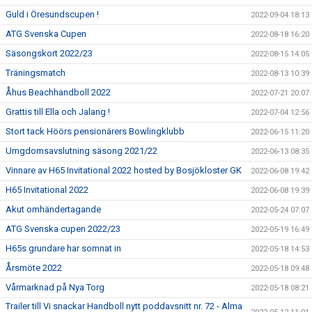
Guld i Öresundscupen !
2022-09-04 18:13
ATG Svenska Cupen
2022-08-18 16:20
Säsongskort 2022/23
2022-08-15 14:05
Träningsmatch
2022-08-13 10:39
Åhus Beachhandboll 2022
2022-07-21 20:07
Grattis till Ella och Jalang !
2022-07-04 12:56
Stort tack Höörs pensionärers Bowlingklubb
2022-06-15 11:20
Umgdomsavslutning säsong 2021/22
2022-06-13 08:35
Vinnare av H65 Invitational 2022 hosted by Bosjökloster GK
2022-06-08 19:42
H65 Invitational 2022
2022-06-08 19:39
Akut omhändertagande
2022-05-24 07:07
ATG Svenska cupen 2022/23
2022-05-19 16:49
H65s grundare har somnat in
2022-05-18 14:53
Årsmöte 2022
2022-05-18 09:48
Vårmarknad på Nya Torg
2022-05-18 08:21
Trailer till Vi snackar Handboll nytt poddavsnitt nr. 72 - Alma