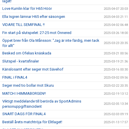
laget!
Love Kumlin klar för H65 Höör
2025-04-07 20:03
Ella Isgren lämnar H65 efter säsongen
2025-04-03 21:11
VIDARE TILL SEMIFINAL !!
2025-04-02 06:48
Fin start på slutspelet: 27-25 mot Önnered
2025-03-26 18:00
Öppet brev från Ola Månsson: "Jag är inte färdig, men tack
2025-03-23 20:35
för allt"
Besked om Ofelias knäskada
2025-03-21 00:56
Slutspel - kvartsfinaler
2025-03-19 21:36
Känslosamt efter seger mot Sävehof
2025-03-16 00:30
FINAL i FINAL4
2025-03-02 09:56
Seger med tio bollar mot Skuru
2025-02-22 20:35
MATCH I HIMMABORGEN!!
2025-02-19 13:12
Viktigt meddelande till berörda av SportAdmins
2025-02-05 13:34
personuppgiftsincident
SNART DAGS FÖR FINAL4
2025-02-03 09:19
Beställ årets matchtröja för Elitlaget!
2025-01-13 17:57