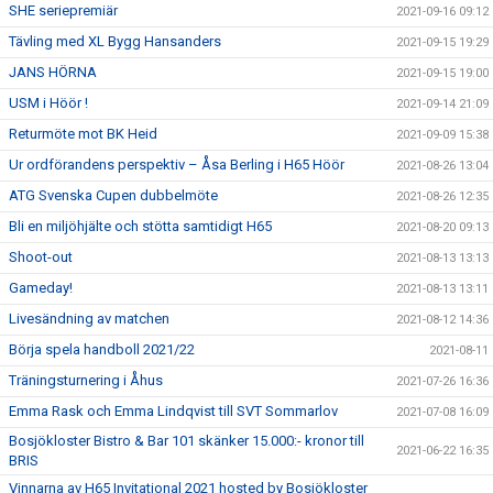
SHE seriepremiär
2021-09-16 09:12
Tävling med XL Bygg Hansanders
2021-09-15 19:29
JANS HÖRNA
2021-09-15 19:00
USM i Höör !
2021-09-14 21:09
Returmöte mot BK Heid
2021-09-09 15:38
Ur ordförandens perspektiv – Åsa Berling i H65 Höör
2021-08-26 13:04
ATG Svenska Cupen dubbelmöte
2021-08-26 12:35
Bli en miljöhjälte och stötta samtidigt H65
2021-08-20 09:13
Shoot-out
2021-08-13 13:13
Gameday!
2021-08-13 13:11
Livesändning av matchen
2021-08-12 14:36
Börja spela handboll 2021/22
2021-08-11
Träningsturnering i Åhus
2021-07-26 16:36
Emma Rask och Emma Lindqvist till SVT Sommarlov
2021-07-08 16:09
Bosjökloster Bistro & Bar 101 skänker 15.000:- kronor till
2021-06-22 16:35
BRIS
Vinnarna av H65 Invitational 2021 hosted by Bosjökloster