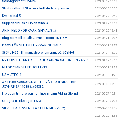
Säsongsstart 2024/25
2024-08-12 17:58
Stort grattis till Skånes idrottsledarstipendie
2024-05-16 10:00
Kvartsfinal 5
2024-04-27 16:45
Supporterbuss till kvartsfinal 4
2024-04-22 12:50
ÄR NI REDO FÖR KVARTSFINAL 3 !!?
2024-04-22 12:44
Idag ser vi till att alla Joynar Höörs HK H65!
2024-04-21 10:07
DAGS FÖR SLUTSPEL - KVARTSFINAL 1
2024-04-11 19:57
Stötta H65 - Bli månadsprenumerant på JOYNA!
2024-04-04 16:00
NY HUVUDTRÄNARE FÖR HERRARNA SÄSONGEN 24/25!
2024-04-02 16:57
NU ÖPPNAR VI UPP BOLLEKIS
2024-03-31 12:55
USM STEG 4
2024-03-15 14:21
&#11088;&#65039;NYHET – VÅR FÖRENING HAR
2024-03-03 09:11
JOYNAT!&#11088;&#65039;
Inbjudan till föreläsning - Inte Ensam Aldrig Glömd
2024-02-27 10:51
Uttagna till riksläger 1 & 3
2024-02-26 09:38
SILVER I ATG SVENSKA CUPEN&#129352;
2024-02-26 07:35
2024-02-20 14:56