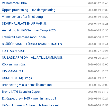
Välkommen Ebba!!
2026-05-12 10:48
Öppen provträning - H65 damjuniorlag
2026-04-19 19:32
Vinner serien efter fin säsong
2026-04-19 19:29
SEMIFINALPLATSEN ÄR VÅR !!!!!
2026-04-19 19:28
Anmäl dig till H65 Summer Camp 2026!
2026-04-15 12:30
Framåt tillsammans mot Boden
2026-03-30 18:20
SKÖÖÖN VINST I FÖRSTA KVARTSFINALEN
2026-03-30 10:44
FLYTTAD MATCH
2026-03-27 20:24
NU LADDAR VI OM - ALLA TILLSAMMANS!!
2026-03-26 09:37
Köp en finaltröja!!
2026-03-24 13:00
HIMMAMATCH!!
2026-03-21 13:28
USM F11 (U14) Steg4
2026-03-19 10:13
Bronset tog vi alla hem tillsammans
2026-03-16 08:00
Brons i ATG Svenska Cupen
2026-03-15 21:12
Ett öppet brev - H65 – mer än handboll
2026-03-10 12:24
H65 + Hummel + Action och Trend = sant
2026-02-28 10:58