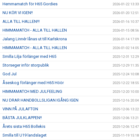
Hemmamatch för H65 Gordies
2026-01-22 13:33
NU KÖR VI IGEN!!
2026-01-20 12:51
ALLA TILL HALLEN!!!
2026-01-16 10:37
HIMMAMATCH - ALLA TILL HALLEN
2026-01-15 08:56
Jalang Linnér lånas ut till Karlskrona
2026-01-14 17:09
HIMMAMATCH - ALLA TILL HALLEN
2026-01-02 14:05
Smilla Lilja förlänger med H65
2025-12-31 12:29
Storseger inför storpublik
2025-12-29 11:35
God Jul
2025-12-24 10:08
Åseskog förlänger med H65 Höör
2025-12-22 18:55
HIMMAMATCH MED JULFEELING
2025-12-20 10:00
NU DRAR HANDBOLLSLIGAN IGÅNG IGEN
2025-12-16 20:04
VINN PÅ JULAFTON
2025-12-06 13:22
BÄSTA JULKLAPPEN!!
2025-12-06 13:21
Årets sista H65 Bollekis
2025-12-06 12:47
Smilla till U19 landslaget
2025-11-19 15:18