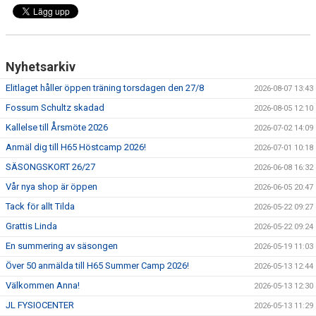
MEDLEMSAVGIFTER 2026/2027
USM
Nyhetsarkiv
HANDBOLLSAKADEMIN
Elitlaget håller öppen träning torsdagen den 27/8
2026-08-07 13:43
Fossum Schultz skadad
2026-08-05 12:10
JL FYSIOCENTER
Kallelse till Årsmöte 2026
2026-07-02 14:09
IDROTTSFÖRSÄKRINGAR
Anmäl dig till H65 Höstcamp 2026!
2026-07-01 10:18
SÄSONGSKORT 26/27
2026-06-08 16:32
Vår nya shop är öppen
2026-06-05 20:47
Tack för allt Tilda
2026-05-22 09:27
Grattis Linda
2026-05-22 09:24
En summering av säsongen
2026-05-19 11:03
Över 50 anmälda till H65 Summer Camp 2026!
2026-05-13 12:44
Välkommen Anna!
2026-05-13 12:30
JL FYSIOCENTER
2026-05-13 11:29