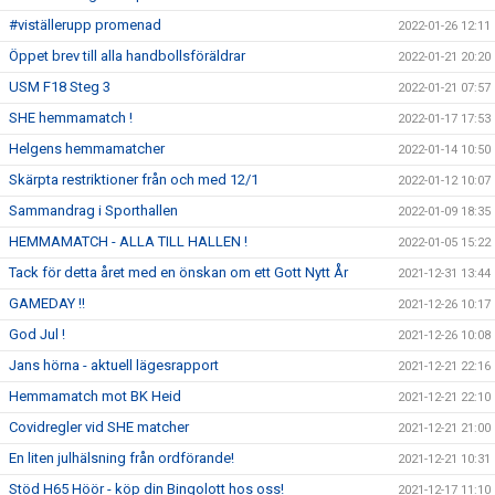
#viställerupp promenad
2022-01-26 12:11
Öppet brev till alla handbollsföräldrar
2022-01-21 20:20
USM F18 Steg 3
2022-01-21 07:57
SHE hemmamatch !
2022-01-17 17:53
Helgens hemmamatcher
2022-01-14 10:50
Skärpta restriktioner från och med 12/1
2022-01-12 10:07
Sammandrag i Sporthallen
2022-01-09 18:35
HEMMAMATCH - ALLA TILL HALLEN !
2022-01-05 15:22
Tack för detta året med en önskan om ett Gott Nytt År
2021-12-31 13:44
GAMEDAY !!
2021-12-26 10:17
God Jul !
2021-12-26 10:08
Jans hörna - aktuell lägesrapport
2021-12-21 22:16
Hemmamatch mot BK Heid
2021-12-21 22:10
Covidregler vid SHE matcher
2021-12-21 21:00
En liten julhälsning från ordförande!
2021-12-21 10:31
Stöd H65 Höör - köp din Bingolott hos oss!
2021-12-17 11:10