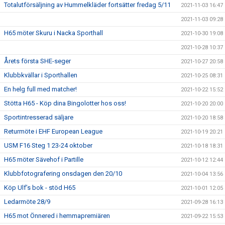
Totalutförsäljning av Hummelkläder fortsätter fredag 5/11
2021-11-03 16:47
2021-11-03 09:28
H65 möter Skuru i Nacka Sporthall
2021-10-30 19:08
2021-10-28 10:37
Årets första SHE-seger
2021-10-27 20:58
Klubbkvällar i Sporthallen
2021-10-25 08:31
En helg full med matcher!
2021-10-22 15:52
Stötta H65 - Köp dina Bingolotter hos oss!
2021-10-20 20:00
Sportintresserad säljare
2021-10-20 18:58
Returmöte i EHF European League
2021-10-19 20:21
USM F16 Steg 1 23-24 oktober
2021-10-18 18:31
H65 möter Sävehof i Partille
2021-10-12 12:44
Klubbfotografering onsdagen den 20/10
2021-10-04 13:56
Köp Ulf’s bok - stöd H65
2021-10-01 12:05
Ledarmöte 28/9
2021-09-28 16:13
H65 mot Önnered i hemmapremiären
2021-09-22 15:53