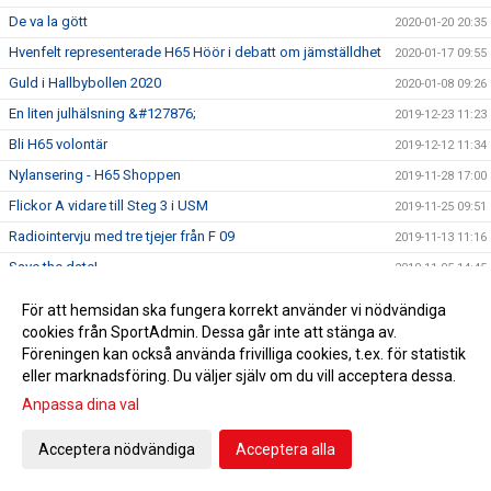
De va la gött
2020-01-20 20:35
Hvenfelt representerade H65 Höör i debatt om jämställdhet
2020-01-17 09:55
Guld i Hallbybollen 2020
2020-01-08 09:26
En liten julhälsning &#127876;
2019-12-23 11:23
Bli H65 volontär
2019-12-12 11:34
Nylansering - H65 Shoppen
2019-11-28 17:00
Flickor A vidare till Steg 3 i USM
2019-11-25 09:51
Radiointervju med tre tjejer från F 09
2019-11-13 11:16
Save the date!
2019-11-05 14:45
Grym Gry och pigg Pripp när Heid besegrades
2019-11-02 18:40
För att hemsidan ska fungera korrekt använder vi nödvändiga
EHF-cupen: Knapp seger efter stark insats
2019-10-12 19:18
cookies från SportAdmin. Dessa går inte att stänga av.
Föreningen kan också använda frivilliga cookies, t.ex. för statistik
5-6/10 spelas USM i HÖÖR! Gratis inträde! Välkommen!
2019-10-03 13:55
eller marknadsföring. Du väljer själv om du vill acceptera dessa.
Klubbfotografering onsdagen 9/10
2019-10-03 11:43
Anpassa dina val
Sparbanken Skåne erbjuder Fri entré!
2019-10-02 13:37
Acceptera nödvändiga
Acceptera alla
HSK 13/14
2019-10-02 10:25
Handbollen ställer upp 1 000 000 gånger
2019-09-09 12:55