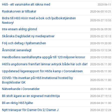
H65 - ett varumärke att räkna med
2020-06-11
Raskakorven är tillbaka!
2020-06-03 10:21
Bidra till H65 Höör med e-bok och ljudbokstjänsten
2020-05-27 13:55
Nextory!
Inte ensam aldrig glömd
2020-05-26 09:35
Skånska Dagbladet ny mediepartner
2020-05-22 10:13
Följ och deltag i hjältematchen
2020-05-19 20:00
Årsmötet senarelagt
2020-05-13 12:34
Handbollens samhällsnytta uppgår till 120 miljoner kronor
2020-05-13 09:02
H65’s ungdomars framfart lämnar avtryck både här och där!
2020-05-05 11:00
Uppdaterad lägesrapport för H65s kamp i Coronakrisen
2020-05-05 11:00
COVID-19s inverkan på H65 Invitational hosted by
2020-05-05 11:00
Bosjökloster GK
Nätverkande i Coronatider
2020-05-05 11:00
Bli stolt ägare av en signerad matchtröja
2020-04-27 19:12
Bli en riktig H65 hjälte
2020-04-24 11:00
Nytt tränarpar för Damer Div 2/ Damer J
2020-04-23 12:24