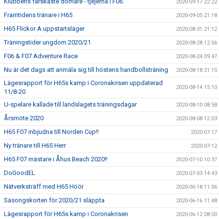
Klubbens färskaste domare - tjejerna i F06.
2020-09-17 22:22
Framtidens tränare i H65
2020-09-05 21:18
H65 Flickor A uppstartsläger
2020-08-31 21:12
Träningstider ungdom 2020/21
2020-08-28 12:56
F06 & F07 Adventure Race
2020-08-24 09:47
Nu är det dags att anmäla sig till höstens handbollsträning
2020-08-18 21:15
Lägesrapport för H65s kamp i Coronakrisen uppdaterad
2020-08-14 15:10
11/8-20
U-spelare kallade till landslagets träningsdagar
2020-08-10 08:58
Årsmöte 2020
2020-08-08 12:03
H65 F07 inbjudna till Norden Cup!!
2020-07-17
Ny tränare till H65 Herr
2020-07-12
H65 F07 mästare i Åhus Beach 2020!!
2020-07-10 10:37
DoGoodEL
2020-07-03 14:43
Nätverksträff med H65 Höör
2020-06-18 11:06
Säsongskorten för 2020/21 släppta
2020-06-16 11:48
Lägesrapport för H65s kamp i Coronakrisen
2020-06-12 08:00