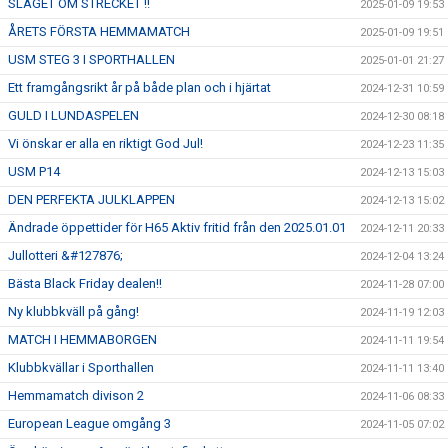
SLAGET OM STRECKET !!
2025-01-09 19:53
ÅRETS FÖRSTA HEMMAMATCH
2025-01-09 19:51
USM STEG 3 I SPORTHALLEN
2025-01-01 21:27
Ett framgångsrikt år på både plan och i hjärtat
2024-12-31 10:59
GULD I LUNDASPELEN
2024-12-30 08:18
Vi önskar er alla en riktigt God Jul!
2024-12-23 11:35
USM P14
2024-12-13 15:03
DEN PERFEKTA JULKLAPPEN
2024-12-13 15:02
Ändrade öppettider för H65 Aktiv fritid från den 2025.01.01
2024-12-11 20:33
Jullotteri &#127876;
2024-12-04 13:24
Bästa Black Friday dealen!!
2024-11-28 07:00
Ny klubbkväll på gång!
2024-11-19 12:03
MATCH I HEMMABORGEN
2024-11-11 19:54
Klubbkvällar i Sporthallen
2024-11-11 13:40
Hemmamatch divison 2
2024-11-06 08:33
European League omgång 3
2024-11-05 07:02