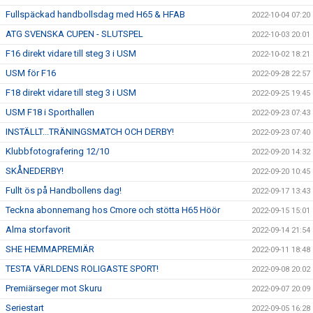
Fullspäckad handbollsdag med H65 & HFAB
2022-10-04 07:20
ATG SVENSKA CUPEN - SLUTSPEL
2022-10-03 20:01
F16 direkt vidare till steg 3 i USM
2022-10-02 18:21
USM för F16
2022-09-28 22:57
F18 direkt vidare till steg 3 i USM
2022-09-25 19:45
USM F18 i Sporthallen
2022-09-23 07:43
INSTÄLLT...TRÄNINGSMATCH OCH DERBY!
2022-09-23 07:40
Klubbfotografering 12/10
2022-09-20 14:32
SKÅNEDERBY!
2022-09-20 10:45
Fullt ös på Handbollens dag!
2022-09-17 13:43
Teckna abonnemang hos Cmore och stötta H65 Höör
2022-09-15 15:01
Alma storfavorit
2022-09-14 21:54
SHE HEMMAPREMIÄR
2022-09-11 18:48
TESTA VÄRLDENS ROLIGASTE SPORT!
2022-09-08 20:02
Premiärseger mot Skuru
2022-09-07 20:09
Seriestart
2022-09-05 16:28