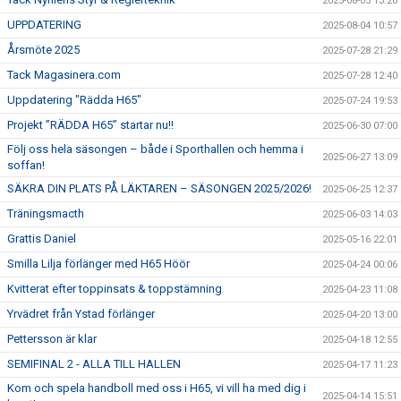
2025-08-05 13:26
UPPDATERING
2025-08-04 10:57
Årsmöte 2025
2025-07-28 21:29
Tack Magasinera.com
2025-07-28 12:40
Uppdatering "Rädda H65"
2025-07-24 19:53
Projekt ”RÄDDA H65” startar nu!!
2025-06-30 07:00
Följ oss hela säsongen – både i Sporthallen och hemma i
2025-06-27 13:09
soffan!
SÄKRA DIN PLATS PÅ LÄKTAREN – SÄSONGEN 2025/2026!
2025-06-25 12:37
Träningsmacth
2025-06-03 14:03
Grattis Daniel
2025-05-16 22:01
Smilla Lilja förlänger med H65 Höör
2025-04-24 00:06
Kvitterat efter toppinsats & toppstämning
2025-04-23 11:08
Yrvädret från Ystad förlänger
2025-04-20 13:00
Pettersson är klar
2025-04-18 12:55
SEMIFINAL 2 - ALLA TILL HALLEN
2025-04-17 11:23
Kom och spela handboll med oss i H65, vi vill ha med dig i
2025-04-14 15:51