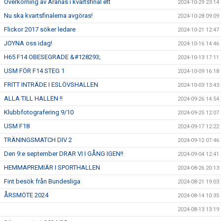
Överkörning av Aranäs i kvartsfinal ett
2024-10-29 23:14
Nu ska kvartsfinalerna avgöras!
2024-10-28 09:09
Flickor 2017 söker ledare
2024-10-21 12:47
JOYNA oss idag!
2024-10-16 14:46
H65 F14 OBESEGRADE &#128293;
2024-10-13 17:11
USM FÖR F14 STEG 1
2024-10-09 16:18
FRITT INTRÄDE I ESLÖVSHALLEN
2024-10-03 13:43
ALLA TILL HALLEN !!
2024-09-26 14:54
Klubbfotografering 9/10
2024-09-25 12:07
USM F18
2024-09-17 12:22
TRÄNINGSMATCH DIV 2
2024-09-12 07:46
Den 9:e september DRAR VI I GÅNG IGEN!!
2024-09-04 12:41
HEMMAPREMIÄR I SPORTHALLEN
2024-08-26 20:13
Fint besök från Bundesliga
2024-08-21 19:03
ÅRSMÖTE 2024
2024-08-14 10:35
2024-08-13 13:19