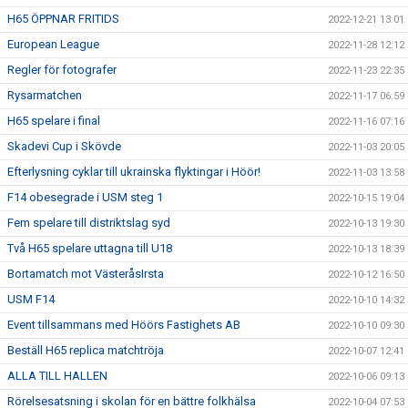
H65 ÖPPNAR FRITIDS
2022-12-21 13:01
European League
2022-11-28 12:12
Regler för fotografer
2022-11-23 22:35
Rysarmatchen
2022-11-17 06:59
H65 spelare i final
2022-11-16 07:16
Skadevi Cup i Skövde
2022-11-03 20:05
Efterlysning cyklar till ukrainska flyktingar i Höör!
2022-11-03 13:58
F14 obesegrade i USM steg 1
2022-10-15 19:04
Fem spelare till distriktslag syd
2022-10-13 19:30
Två H65 spelare uttagna till U18
2022-10-13 18:39
Bortamatch mot VästeråsIrsta
2022-10-12 16:50
USM F14
2022-10-10 14:32
Event tillsammans med Höörs Fastighets AB
2022-10-10 09:30
Beställ H65 replica matchtröja
2022-10-07 12:41
ALLA TILL HALLEN
2022-10-06 09:13
Rörelsesatsning i skolan för en bättre folkhälsa
2022-10-04 07:53