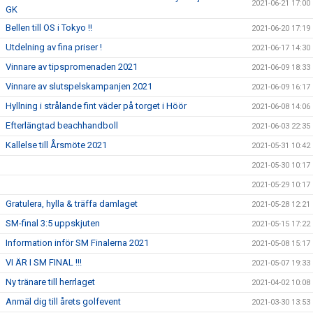
2021-06-21 17:00
GK
Bellen till OS i Tokyo !!
2021-06-20 17:19
Utdelning av fina priser !
2021-06-17 14:30
Vinnare av tipspromenaden 2021
2021-06-09 18:33
Vinnare av slutspelskampanjen 2021
2021-06-09 16:17
Hyllning i strålande fint väder på torget i Höör
2021-06-08 14:06
Efterlängtad beachhandboll
2021-06-03 22:35
Kallelse till Årsmöte 2021
2021-05-31 10:42
2021-05-30 10:17
2021-05-29 10:17
Gratulera, hylla & träffa damlaget
2021-05-28 12:21
SM-final 3:5 uppskjuten
2021-05-15 17:22
Information inför SM Finalerna 2021
2021-05-08 15:17
VI ÄR I SM FINAL !!!
2021-05-07 19:33
Ny tränare till herrlaget
2021-04-02 10:08
Anmäl dig till årets golfevent
2021-03-30 13:53