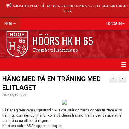
SÄKRA DIN PLATS PÅ LÄKTAREN SÄSONGEN 2026/2027 | KLICKA HÄR FÖR ATT
BOKA
HEM
LOGGA IN
HÖÖRS HK H 65
Framåt tillsammans
HEM
HÄNG MED PÅ EN TRÄNING MED
<
>
ELITLAGET
NYHETER
2025-08-19 17:23
KALENDER
På tisdag den 26:e augusti från kl 17:30 står dörrarna öppna till dam elits
MATCHER
träning. Kom ner och häng, kolla på deras träning, träffa de nya spelarna
och tränarna efter träningen.
TRÄNINGSTIDER
Kiosken och H65 Shoppen är öppen.