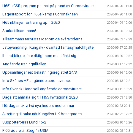
H65´s CSR program pausat på grund av Coronaviruset
2020-04-20 11:00
Lägesrapport för H65s kamp i Coronakrisen
2020-04-20 11:00
H65 riktlinjer för träning april 2020
2020-04-09 10:06
Starka tillsammans!
2020-04-06 10:13
Tillsammans tar vi oss igenom de svåra tiderna!
2020-04-02 12:23
Jättevändning i Kungälv - oväntad fantasymatchhjälte
2020-03-27 20:25
Ibland blir det inte riktigt som man tänkt sig...
2020-03-20 10:57
Angående träningtillfällen
2020-03-17 12:12
Uppsamlingsheat belastningsregistret 24/3
2020-03-16 12:06
Info Skånes HF angående coronaviruset
2020-03-13 12:21
Info Svensk Handboll angående coronaviruset
2020-03-11 10:29
Dags att anmäla sig till H65 Invitational 2020!
2020-03-03 18:50
I lördags fick vi två nya hedersmedlemmar
2020-02-23 20:41
Skretting tillbaka när Kungälvs HK besegrades
2020-02-22 17:32
Supporterbuss Lund 16/2
2020-02-10 15:26
F 05 vidare till Steg 4 i USM
2020-02-05 10:31