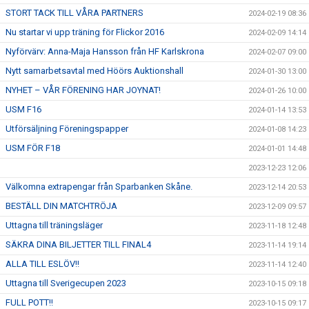
STORT TACK TILL VÅRA PARTNERS
2024-02-19 08:36
Nu startar vi upp träning för Flickor 2016
2024-02-09 14:14
Nyförvärv: Anna-Maja Hansson från HF Karlskrona
2024-02-07 09:00
Nytt samarbetsavtal med Höörs Auktionshall
2024-01-30 13:00
NYHET – VÅR FÖRENING HAR JOYNAT!
2024-01-26 10:00
USM F16
2024-01-14 13:53
Utförsäljning Föreningspapper
2024-01-08 14:23
USM FÖR F18
2024-01-01 14:48
2023-12-23 12:06
Välkomna extrapengar från Sparbanken Skåne.
2023-12-14 20:53
BESTÄLL DIN MATCHTRÖJA
2023-12-09 09:57
Uttagna till träningsläger
2023-11-18 12:48
SÄKRA DINA BILJETTER TILL FINAL4
2023-11-14 19:14
ALLA TILL ESLÖV!!
2023-11-14 12:40
Uttagna till Sverigecupen 2023
2023-10-15 09:18
FULL POTT!!
2023-10-15 09:17