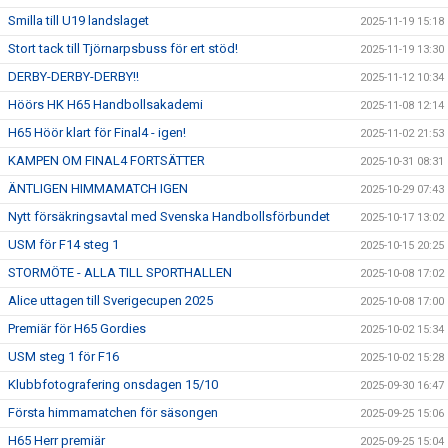
Smilla till U19 landslaget
2025-11-19 15:18
Stort tack till Tjörnarpsbuss för ert stöd!
2025-11-19 13:30
DERBY-DERBY-DERBY!!
2025-11-12 10:34
Höörs HK H65 Handbollsakademi
2025-11-08 12:14
H65 Höör klart för Final4 - igen!
2025-11-02 21:53
KAMPEN OM FINAL4 FORTSÄTTER
2025-10-31 08:31
ÄNTLIGEN HIMMAMATCH IGEN
2025-10-29 07:43
Nytt försäkringsavtal med Svenska Handbollsförbundet
2025-10-17 13:02
USM för F14 steg 1
2025-10-15 20:25
STORMÖTE - ALLA TILL SPORTHALLEN
2025-10-08 17:02
Alice uttagen till Sverigecupen 2025
2025-10-08 17:00
Premiär för H65 Gordies
2025-10-02 15:34
USM steg 1 för F16
2025-10-02 15:28
Klubbfotografering onsdagen 15/10
2025-09-30 16:47
Första himmamatchen för säsongen
2025-09-25 15:06
H65 Herr premiär
2025-09-25 15:04