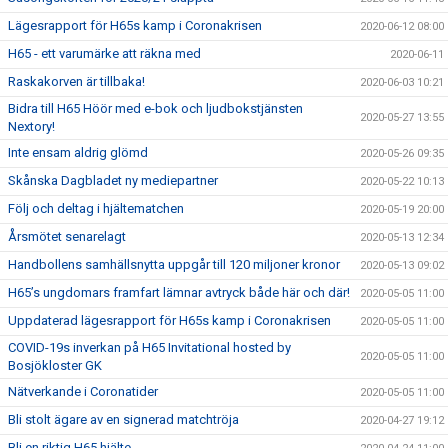
Lägesrapport för H65s kamp i Coronakrisen
2020-06-12 08:00
H65 - ett varumärke att räkna med
2020-06-11
Raskakorven är tillbaka!
2020-06-03 10:21
Bidra till H65 Höör med e-bok och ljudbokstjänsten
2020-05-27 13:55
Nextory!
Inte ensam aldrig glömd
2020-05-26 09:35
Skånska Dagbladet ny mediepartner
2020-05-22 10:13
Följ och deltag i hjältematchen
2020-05-19 20:00
Årsmötet senarelagt
2020-05-13 12:34
Handbollens samhällsnytta uppgår till 120 miljoner kronor
2020-05-13 09:02
H65’s ungdomars framfart lämnar avtryck både här och där!
2020-05-05 11:00
Uppdaterad lägesrapport för H65s kamp i Coronakrisen
2020-05-05 11:00
COVID-19s inverkan på H65 Invitational hosted by
2020-05-05 11:00
Bosjökloster GK
Nätverkande i Coronatider
2020-05-05 11:00
Bli stolt ägare av en signerad matchtröja
2020-04-27 19:12
Bli en riktig H65 hjälte