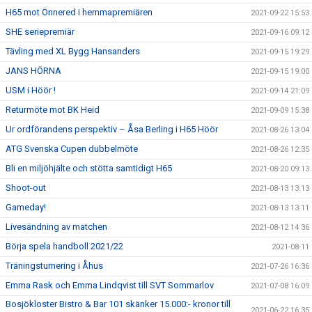
H65 mot Önnered i hemmapremiären
2021-09-22 15:53
SHE seriepremiär
2021-09-16 09:12
Tävling med XL Bygg Hansanders
2021-09-15 19:29
JANS HÖRNA
2021-09-15 19:00
USM i Höör !
2021-09-14 21:09
Returmöte mot BK Heid
2021-09-09 15:38
Ur ordförandens perspektiv – Åsa Berling i H65 Höör
2021-08-26 13:04
ATG Svenska Cupen dubbelmöte
2021-08-26 12:35
Bli en miljöhjälte och stötta samtidigt H65
2021-08-20 09:13
Shoot-out
2021-08-13 13:13
Gameday!
2021-08-13 13:11
Livesändning av matchen
2021-08-12 14:36
Börja spela handboll 2021/22
2021-08-11
Träningsturnering i Åhus
2021-07-26 16:36
Emma Rask och Emma Lindqvist till SVT Sommarlov
2021-07-08 16:09
Bosjökloster Bistro & Bar 101 skänker 15.000:- kronor till
2021-06-22 16:35