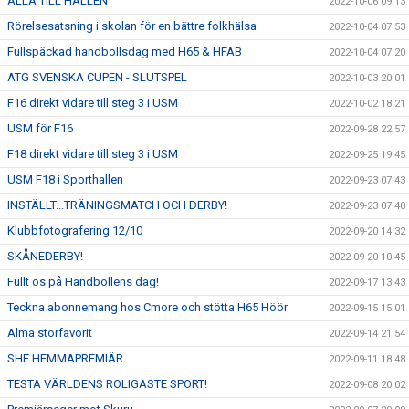
ALLA TILL HALLEN
2022-10-06 09:13
Rörelsesatsning i skolan för en bättre folkhälsa
2022-10-04 07:53
Fullspäckad handbollsdag med H65 & HFAB
2022-10-04 07:20
ATG SVENSKA CUPEN - SLUTSPEL
2022-10-03 20:01
F16 direkt vidare till steg 3 i USM
2022-10-02 18:21
USM för F16
2022-09-28 22:57
F18 direkt vidare till steg 3 i USM
2022-09-25 19:45
USM F18 i Sporthallen
2022-09-23 07:43
INSTÄLLT...TRÄNINGSMATCH OCH DERBY!
2022-09-23 07:40
Klubbfotografering 12/10
2022-09-20 14:32
SKÅNEDERBY!
2022-09-20 10:45
Fullt ös på Handbollens dag!
2022-09-17 13:43
Teckna abonnemang hos Cmore och stötta H65 Höör
2022-09-15 15:01
Alma storfavorit
2022-09-14 21:54
SHE HEMMAPREMIÄR
2022-09-11 18:48
TESTA VÄRLDENS ROLIGASTE SPORT!
2022-09-08 20:02