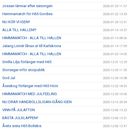
Jossan lämnar efter säsongen
2026-01-23 11:57
Hemmamatch för H65 Gordies
2026-01-22 13:33
NU KÖR VI IGEN!!
2026-01-20 12:51
ALLA TILL HALLEN!!!
2026-01-16 10:37
HIMMAMATCH - ALLA TILL HALLEN
2026-01-15 08:56
Jalang Linnér lånas ut till Karlskrona
2026-01-14 17:09
HIMMAMATCH - ALLA TILL HALLEN
2026-01-02 14:05
Smilla Lilja förlänger med H65
2025-12-31 12:29
Storseger inför storpublik
2025-12-29 11:35
God Jul
2025-12-24 10:08
Åseskog förlänger med H65 Höör
2025-12-22 18:55
HIMMAMATCH MED JULFEELING
2025-12-20 10:00
NU DRAR HANDBOLLSLIGAN IGÅNG IGEN
2025-12-16 20:04
VINN PÅ JULAFTON
2025-12-06 13:22
BÄSTA JULKLAPPEN!!
2025-12-06 13:21
Årets sista H65 Bollekis
2025-12-06 12:47