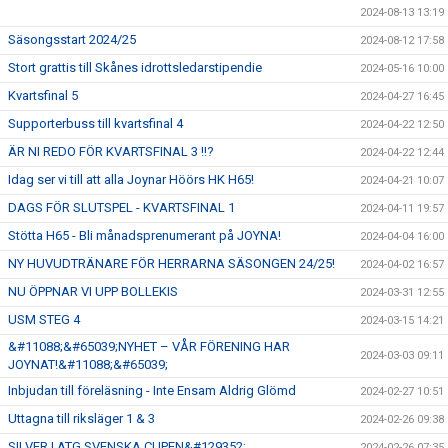
2024-08-13 13:19
Säsongsstart 2024/25
2024-08-12 17:58
Stort grattis till Skånes idrottsledarstipendie
2024-05-16 10:00
Kvartsfinal 5
2024-04-27 16:45
Supporterbuss till kvartsfinal 4
2024-04-22 12:50
ÄR NI REDO FÖR KVARTSFINAL 3 !!?
2024-04-22 12:44
Idag ser vi till att alla Joynar Höörs HK H65!
2024-04-21 10:07
DAGS FÖR SLUTSPEL - KVARTSFINAL 1
2024-04-11 19:57
Stötta H65 - Bli månadsprenumerant på JOYNA!
2024-04-04 16:00
NY HUVUDTRÄNARE FÖR HERRARNA SÄSONGEN 24/25!
2024-04-02 16:57
NU ÖPPNAR VI UPP BOLLEKIS
2024-03-31 12:55
USM STEG 4
2024-03-15 14:21
&#11088;&#65039;NYHET – VÅR FÖRENING HAR
2024-03-03 09:11
JOYNAT!&#11088;&#65039;
Inbjudan till föreläsning - Inte Ensam Aldrig Glömd
2024-02-27 10:51
Uttagna till riksläger 1 & 3
2024-02-26 09:38
SILVER I ATG SVENSKA CUPEN&#129352;
2024-02-26 07:35