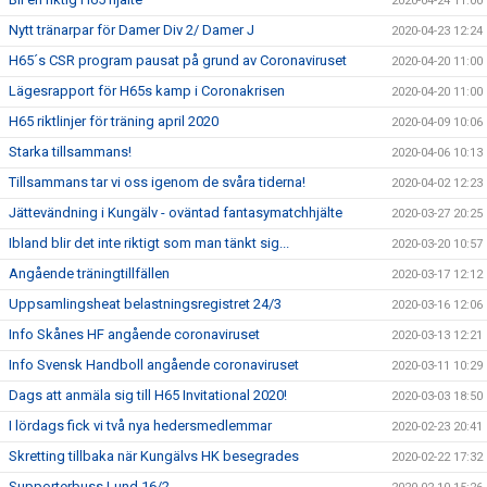
2020-04-24 11:00
Nytt tränarpar för Damer Div 2/ Damer J
2020-04-23 12:24
H65´s CSR program pausat på grund av Coronaviruset
2020-04-20 11:00
Lägesrapport för H65s kamp i Coronakrisen
2020-04-20 11:00
H65 riktlinjer för träning april 2020
2020-04-09 10:06
Starka tillsammans!
2020-04-06 10:13
Tillsammans tar vi oss igenom de svåra tiderna!
2020-04-02 12:23
Jättevändning i Kungälv - oväntad fantasymatchhjälte
2020-03-27 20:25
Ibland blir det inte riktigt som man tänkt sig...
2020-03-20 10:57
Angående träningtillfällen
2020-03-17 12:12
Uppsamlingsheat belastningsregistret 24/3
2020-03-16 12:06
Info Skånes HF angående coronaviruset
2020-03-13 12:21
Info Svensk Handboll angående coronaviruset
2020-03-11 10:29
Dags att anmäla sig till H65 Invitational 2020!
2020-03-03 18:50
I lördags fick vi två nya hedersmedlemmar
2020-02-23 20:41
Skretting tillbaka när Kungälvs HK besegrades
2020-02-22 17:32
Supporterbuss Lund 16/2