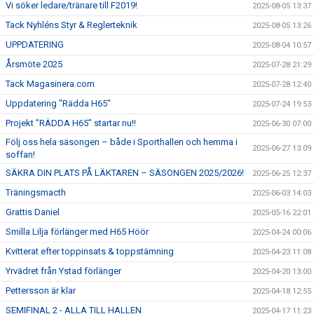
Vi söker ledare/tränare till F2019!
2025-08-05 13:37
Tack Nyhléns Styr & Reglerteknik
2025-08-05 13:26
UPPDATERING
2025-08-04 10:57
Årsmöte 2025
2025-07-28 21:29
Tack Magasinera.com
2025-07-28 12:40
Uppdatering "Rädda H65"
2025-07-24 19:53
Projekt ”RÄDDA H65” startar nu!!
2025-06-30 07:00
Följ oss hela säsongen – både i Sporthallen och hemma i
2025-06-27 13:09
soffan!
SÄKRA DIN PLATS PÅ LÄKTAREN – SÄSONGEN 2025/2026!
2025-06-25 12:37
Träningsmacth
2025-06-03 14:03
Grattis Daniel
2025-05-16 22:01
Smilla Lilja förlänger med H65 Höör
2025-04-24 00:06
Kvitterat efter toppinsats & toppstämning
2025-04-23 11:08
Yrvädret från Ystad förlänger
2025-04-20 13:00
Pettersson är klar
2025-04-18 12:55
SEMIFINAL 2 - ALLA TILL HALLEN
2025-04-17 11:23