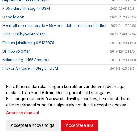
2020-02-10 15:26
F 05 vidare till Steg 4 i USM
2020-02-05 10:31
De va la gött
2020-01-20 20:35
Hvenfelt representerade H65 Höör i debatt om jämställdhet
2020-01-17 09:55
Guld i Hallbybollen 2020
2020-01-08 09:26
En liten julhälsning &#127876;
2019-12-23 11:23
Bli H65 volontär
2019-12-12 11:34
Nylansering - H65 Shoppen
2019-11-28 17:00
Flickor A vidare till Steg 3 i USM
2019-11-25 09:51
Radiointervju med tre tjejer från F 09
2019-11-13 11:16
Save the date!
2019-11-05 14:45
För att hemsidan ska fungera korrekt använder vi nödvändiga
cookies från SportAdmin. Dessa går inte att stänga av.
Grym Gry och pigg Pripp när Heid besegrades
2019-11-02 18:40
Föreningen kan också använda frivilliga cookies, t.ex. för statistik
EHF-cupen: Knapp seger efter stark insats
2019-10-12 19:18
eller marknadsföring. Du väljer själv om du vill acceptera dessa.
5-6/10 spelas USM i HÖÖR! Gratis inträde! Välkommen!
2019-10-03 13:55
Anpassa dina val
Klubbfotografering onsdagen 9/10
2019-10-03 11:43
Acceptera nödvändiga
Acceptera alla
Sparbanken Skåne erbjuder Fri entré!
2019-10-02 13:37
HSK 13/14