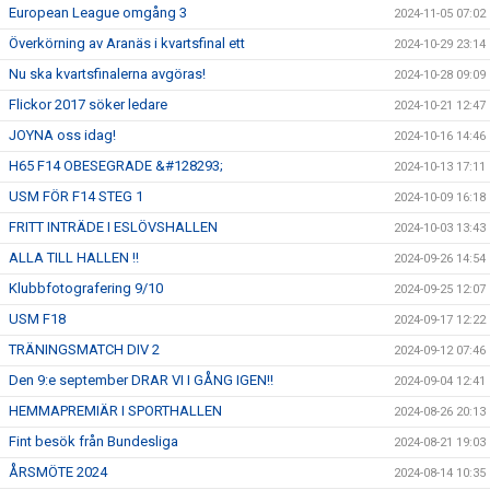
European League omgång 3
2024-11-05 07:02
Överkörning av Aranäs i kvartsfinal ett
2024-10-29 23:14
Nu ska kvartsfinalerna avgöras!
2024-10-28 09:09
Flickor 2017 söker ledare
2024-10-21 12:47
JOYNA oss idag!
2024-10-16 14:46
H65 F14 OBESEGRADE &#128293;
2024-10-13 17:11
USM FÖR F14 STEG 1
2024-10-09 16:18
FRITT INTRÄDE I ESLÖVSHALLEN
2024-10-03 13:43
ALLA TILL HALLEN !!
2024-09-26 14:54
Klubbfotografering 9/10
2024-09-25 12:07
USM F18
2024-09-17 12:22
TRÄNINGSMATCH DIV 2
2024-09-12 07:46
Den 9:e september DRAR VI I GÅNG IGEN!!
2024-09-04 12:41
HEMMAPREMIÄR I SPORTHALLEN
2024-08-26 20:13
Fint besök från Bundesliga
2024-08-21 19:03
ÅRSMÖTE 2024
2024-08-14 10:35