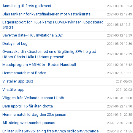
Anmäl dig till årets golfevent
2021-03-30 13:53
Olas tankar inför kvartsfinalserien mot VästeråsIrsta!
2021-03-12 19:43
Lägesrapport för H65s kamp i COVID-19krisen, uppdaterad
2021-03-12 19:21
9/3-21
Save the date - H65 Invitational 2021
2021-03-12 18:39
Derby mot Lugi
2021-03-09 10:36
Överraska din käraste med en oförglömlig SPA-helg på
2021-02-10 12:19
Höörs Gästis i Alla Hjärtans present!
Matchprogram H65 Höör - Boden Handboll
2021-02-06 13:42
Hemmamatch mot Boden
2021-02-05 13:51
Vi ställer upp Quiz
2021-02-05
Vi ställer upp
2021-02-03
Väggen från Vetlanda stannar i Höör
2021-01-28 18:00
Barn upp till 16 får åter idrotta
2021-01-22 17:10
Hemmamatch lördag den 23:e januari
2021-01-21 20:35
All träningsverksamhet pausas
2020-12-30 12:20
En liten julha&#776;lsning fra&#778;n ordfo&#776;rande
2020-12-21 11:55