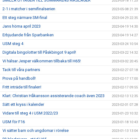
SMILLA UTTAGEN TILL SOMMARENS RIKSLÄGER
2023-05-18 11:25
2-1 i matcher i semifinalserien
2023-05-08 21:39
Ett steg närmare SM-final
2023-04-29 22:35
Jans hörna april 2023
2023-04-19 14:30
Erbjudande från Sparbanken
2023-04-19 14:27
USM steg 4
2023-03-24 10:54
Digitala bingolotter till Påskbingot 9 april!
2023-03-22 14:32
Vi hälsar Jesper välkommen tillbaka till H65!
2023-03-02 20:45
Tack till våra partners
2023-02-27 07:18
Prova på handboll!
2023-02-17 17:00
Fritt inträde till finalen!
2023-02-17 09:55
Klart: Christian Håkansson assisterande coach även 2023
2023-02-13 12:35
Sätt ett kryss i kalender
2023-02-01 07:28
Vidare till steg 4 i USM 2022/23
2023-01-23 10:32
USM för F16
2023-01-18 10:43
Vi sätter barn och ungdomar i rörelse
2023-01-13 13:04