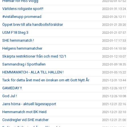
Premiär för H65 Vlogg
2022-02-01 07:52
Världens roligaste sport!!
2022-01-31 13:24
#viställerupp promenad
2022-01-26 12:11
Öppet brev till alla handbollsföräldrar
2022-01-21 20:20
USM F18 Steg 3
2022-01-21 07:57
SHE hemmamatch !
2022-01-17 17:53
Helgens hemmamatcher
2022-01-14 10:50
Skärpta restriktioner från och med 12/1
2022-01-12 10:07
Sammandrag i Sporthallen
2022-01-09 18:35
HEMMAMATCH - ALLA TILL HALLEN !
2022-01-05 15:22
Tack för detta året med en önskan om ett Gott Nytt År
2021-12-31 13:44
GAMEDAY !!
2021-12-26 10:17
God Jul !
2021-12-26 10:08
Jans hörna - aktuell lägesrapport
2021-12-21 22:16
Hemmamatch mot BK Heid
2021-12-21 22:10
Covidregler vid SHE matcher
2021-12-21 21:00