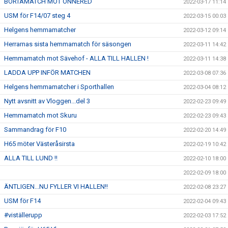
BORTAMATCH MOT ÖNNERED
2022-03-17 11:14
USM för F14/07 steg 4
2022-03-15 00:03
Helgens hemmamatcher
2022-03-12 09:14
Herrarnas sista hemmamatch för säsongen
2022-03-11 14:42
Hemmamatch mot Sävehof - ALLA TILL HALLEN !
2022-03-11 14:38
LADDA UPP INFÖR MATCHEN
2022-03-08 07:36
Helgens hemmamatcher i Sporthallen
2022-03-04 08:12
Nytt avsnitt av Vloggen...del 3
2022-02-23 09:49
Hemmamatch mot Skuru
2022-02-23 09:43
Sammandrag för F10
2022-02-20 14:49
H65 möter Västeråsirsta
2022-02-19 10:42
ALLA TILL LUND !!
2022-02-10 18:00
2022-02-09 18:00
ÄNTLIGEN...NU FYLLER VI HALLEN!!
2022-02-08 23:27
USM för F14
2022-02-04 09:43
#viställerupp
2022-02-03 17:52