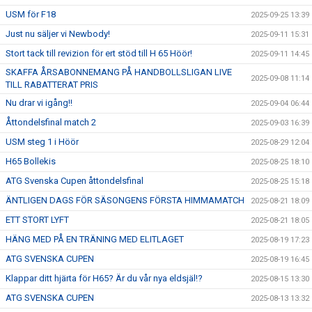
USM för F18
2025-09-25 13:39
Just nu säljer vi Newbody!
2025-09-11 15:31
Stort tack till revizion för ert stöd till H 65 Höör!
2025-09-11 14:45
SKAFFA ÅRSABONNEMANG PÅ HANDBOLLSLIGAN LIVE
2025-09-08 11:14
TILL RABATTERAT PRIS
Nu drar vi igång!!
2025-09-04 06:44
Åttondelsfinal match 2
2025-09-03 16:39
USM steg 1 i Höör
2025-08-29 12:04
H65 Bollekis
2025-08-25 18:10
ATG Svenska Cupen åttondelsfinal
2025-08-25 15:18
ÄNTLIGEN DAGS FÖR SÄSONGENS FÖRSTA HIMMAMATCH
2025-08-21 18:09
ETT STORT LYFT
2025-08-21 18:05
HÄNG MED PÅ EN TRÄNING MED ELITLAGET
2025-08-19 17:23
ATG SVENSKA CUPEN
2025-08-19 16:45
Klappar ditt hjärta för H65? Är du vår nya eldsjäl!?
2025-08-15 13:30
ATG SVENSKA CUPEN
2025-08-13 13:32