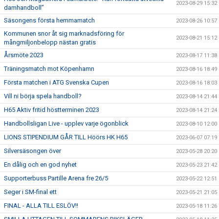
2023-08-29 15:32
damhandboll”
Säsongens första hemmamatch
2023-08-26 10:57
Kommunen snor åt sig marknadsföring för
2023-08-21 15:12
mångmiljonbelopp nästan gratis
Årsmöte 2023
2023-08-17 11:38
Träningsmatch mot Köpenhamn
2023-08-16 18:49
Första matchen i ATG Svenska Cupen
2023-08-16 18:03
Vill ni börja spela handboll?
2023-08-14 21:44
H65 Aktiv fritid höstterminen 2023
2023-08-14 21:24
Handbollsligan Live - upplev varje ögonblick
2023-08-10 12:00
LIONS STIPENDIUM GÅR TILL Höörs HK H65
2023-06-07 07:19
Silversäsongen över
2023-05-28 20:20
En dålig och en god nyhet
2023-05-23 21:42
Supporterbuss Partille Arena fre 26/5
2023-05-22 12:51
Seger i SM-final ett
2023-05-21 21:05
FINAL - ALLA TILL ESLÖV!!
2023-05-18 11:26