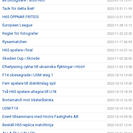
Bli blodgivare - stöd H65
2023-01-13 13:01
Tack för detta året!
2022-12-31 11:59
H65 ÖPPNAR FRITIDS
2022-12-21 13:01
European League
2022-11-28 12:12
Regler för fotografer
2022-11-23 22:35
Rysarmatchen
2022-11-17 06:59
H65 spelare i final
2022-11-16 07:16
Skadevi Cup i Skövde
2022-11-03 20:05
Efterlysning cyklar till ukrainska flyktingar i Höör!
2022-11-03 13:58
F14 obesegrade i USM steg 1
2022-10-15 19:04
Fem spelare till distriktslag syd
2022-10-13 19:30
Två H65 spelare uttagna till U18
2022-10-13 18:39
Bortamatch mot VästeråsIrsta
2022-10-12 16:50
USM F14
2022-10-10 14:32
Event tillsammans med Höörs Fastighets AB
2022-10-10 09:30
Beställ H65 replica matchtröja
2022-10-07 12:41