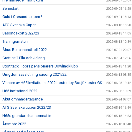
Premiärseger mot Skuru
2022-09-07 20:09
Seriestart
2022-09-05 16:28
Guld i Öresundscupen !
2022-09-04 18:13
ATG Svenska Cupen
2022-08-18 16:20
Säsongskort 2022/23
2022-08-15 14:05
Träningsmatch
2022-08-13 10:39
Åhus Beachhandboll 2022
2022-07-21 20:07
Grattis till Ella och Jalang !
2022-07-04 12:56
Stort tack Höörs pensionärers Bowlingklubb
2022-06-15 11:20
Umgdomsavslutning säsong 2021/22
2022-06-13 08:35
Vinnare av H65 Invitational 2022 hosted by Bosjökloster GK
2022-06-08 19:42
H65 Invitational 2022
2022-06-08 19:39
Akut omhändertagande
2022-05-24 07:07
ATG Svenska cupen 2022/23
2022-05-19 16:49
H65s grundare har somnat in
2022-05-18 14:53
Årsmöte 2022
2022-05-18 09:48