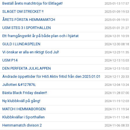
Beställ årets matchtröja för Elitlaget!
2025-01-13 17:57
SLAGET OM STRECKET !!
2025-01-09 19:53
ÅRETS FÖRSTA HEMMAMATCH
2025-01-09 19:51
USM STEG 3 I SPORTHALLEN
2025-01-01 21:27
Ett framgångsrikt år på både plan och i hjärtat
2024-12-31 10:59
GULD I LUNDASPELEN
2024-12-30 08:18
Vi önskar er alla en riktigt God Jul!
2024-12-23 11:35
USM P14
2024-12-13 15:03
DEN PERFEKTA JULKLAPPEN
2024-12-13 15:02
Ändrade öppettider för H65 Aktiv fritid från den 2025.01.01
2024-12-11 20:33
Jullotteri &#127876;
2024-12-04 13:24
Bästa Black Friday dealen!!
2024-11-28 07:00
Ny klubbkväll på gång!
2024-11-19 12:03
MATCH I HEMMABORGEN
2024-11-11 19:54
Klubbkvällar i Sporthallen
2024-11-11 13:40
Hemmamatch divison 2
2024-11-06 08:33