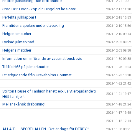
En liten julhälsning från ordförande!
2021-12-21 10:31
Stöd H65 Höör - köp din Bingolott hos oss!
2021-12-17 11:10
Perfekta julklappar !
2021-12-15 15:53
Framtidens spelare under utveckling
2021-12-10 15:56
Helgens matcher
2021-12-10 09:14
Lyckad julmarknad
2021-12-03 09:52
Helgens matcher
2021-12-03 09:38
Information om införande av vaccinationsbevis
2021-11-30 09:38
Träffa H65 på julmarknaden
2021-11-28 13:24
Ett erbjudande från Greveholms Gourmet
2021-11-23 10:18
2021-11-22 21:42
Stillton House of Fashion har ett exklusivt erbjudande till
2021-11-21 19:47
H65 familjen!
Mellanskånsk drabbning!
2021-11-18 21:24
2021-11-17 19:48
2021-11-12 17:14
ALLA TILL SPORTHALLEN...Det är dags för DERBY !!
2021-11-08 08:21