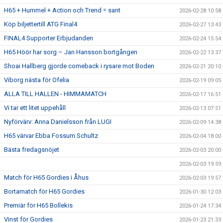
H65 + Hummel + Action och Trend = sant
2026-02-28 10:58
Köp biljettertill ATG Final4
2026-02-27 13:43
FINAL4 Supporter Erbjudanden
2026-02-24 15:54
H65 Höör har sorg – Jan Hansson bortgången
2026-02-22 13:37
Shoai Hallberg gjorde comeback i rysare mot Boden
2026-02-21 20:10
Viborg nästa för Ofelia
2026-02-19 09:05
ALLA TILL HALLEN - HIMMAMATCH
2026-02-17 16:51
Vi tar ett litet uppehåll
2026-02-13 07:51
Nyförvärv: Anna Danielsson från LUGI
2026-02-09 14:38
H65 värvar Ebba Fossum Schultz
2026-02-04 18:00
Bästa fredagsnöjet
2026-02-03 20:00
2026-02-03 19:59
Match för H65 Gordies i Åhus
2026-02-03 19:57
Bortamatch för H65 Gordies
2026-01-30 12:03
Premiär för H65 Bollekis
2026-01-24 17:34
Vinst för Gordies
2026-01-23 21:33