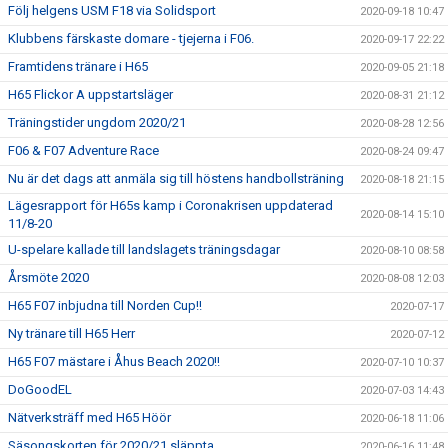
Följ helgens USM F18 via Solidsport
2020-09-18 10:47
Klubbens färskaste domare - tjejerna i F06.
2020-09-17 22:22
Framtidens tränare i H65
2020-09-05 21:18
H65 Flickor A uppstartsläger
2020-08-31 21:12
Träningstider ungdom 2020/21
2020-08-28 12:56
F06 & F07 Adventure Race
2020-08-24 09:47
Nu är det dags att anmäla sig till höstens handbollsträning
2020-08-18 21:15
Lägesrapport för H65s kamp i Coronakrisen uppdaterad
2020-08-14 15:10
11/8-20
U-spelare kallade till landslagets träningsdagar
2020-08-10 08:58
Årsmöte 2020
2020-08-08 12:03
H65 F07 inbjudna till Norden Cup!!
2020-07-17
Ny tränare till H65 Herr
2020-07-12
H65 F07 mästare i Åhus Beach 2020!!
2020-07-10 10:37
DoGoodEL
2020-07-03 14:43
Nätverksträff med H65 Höör
2020-06-18 11:06
Säsongskorten för 2020/21 släppta
2020-06-16 11:48