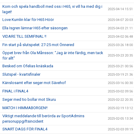
Kom och spela handboll med oss i H65, vi vill ha med dig i
2025-04-14 15:51
laget!
Love Kumlin klar för H65 Höör
2025-04-07 20:03
Ella Isgren lämnar H65 efter säsongen
2025-04-03 21:11
VIDARE TILL SEMIFINAL !!
2025-04-02 06:48
Fin start på slutspelet: 27-25 mot Önnered
2025-03-26 18:00
Öppet brev från Ola Månsson: "Jag är inte färdig, men tack
2025-03-23 20:35
för allt"
Besked om Ofelias knäskada
2025-03-21 00:56
Slutspel - kvartsfinaler
2025-03-19 21:36
Känslosamt efter seger mot Sävehof
2025-03-16 00:30
FINAL i FINAL4
2025-03-02 09:56
Seger med tio bollar mot Skuru
2025-02-22 20:35
MATCH I HIMMABORGEN!!
2025-02-19 13:12
Viktigt meddelande till berörda av SportAdmins
2025-02-05 13:34
personuppgiftsincident
SNART DAGS FÖR FINAL4
2025-02-03 09:19