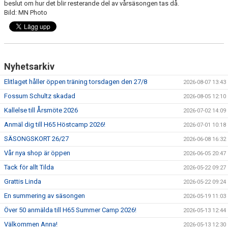
beslut om hur det blir resterande del av vårsäsongen tas då.
Bild: MN Photo
MEDLEMSAVGIFTER 2026/2027
USM
HANDBOLLSAKADEMIN
Nyhetsarkiv
JL FYSIOCENTER
Elitlaget håller öppen träning torsdagen den 27/8
2026-08-07 13:43
Fossum Schultz skadad
2026-08-05 12:10
IDROTTSFÖRSÄKRINGAR
Kallelse till Årsmöte 2026
2026-07-02 14:09
Anmäl dig till H65 Höstcamp 2026!
2026-07-01 10:18
SÄSONGSKORT 26/27
2026-06-08 16:32
Vår nya shop är öppen
2026-06-05 20:47
Tack för allt Tilda
2026-05-22 09:27
Grattis Linda
2026-05-22 09:24
En summering av säsongen
2026-05-19 11:03
Över 50 anmälda till H65 Summer Camp 2026!
2026-05-13 12:44
Välkommen Anna!
2026-05-13 12:30