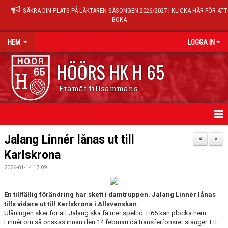
SÄKRA DIN PLATS PÅ LÄKTAREN SÄSONGEN 2026/2027 | KLICKA HÄR FÖR ATT
BOKA
HEM
LOGGA IN
HÖÖRS HK H 65
Framåt tillsammans
HEM
Jalang Linnér lånas ut till
<
>
Karlskrona
NYHETER
2026-01-14 17:09
KALENDER
En tillfällig förändring har skett i damtruppen. Jalang Linnér lånas
MATCHER
tills vidare ut till Karlskrona i Allsvenskan.
Ulåningen sker för att Jalang ska få mer speltid. H65 kan plocka hem
TRÄNINGSTIDER
Linnér om så önskas innan den 14 februari då transferfönsret stänger. Ett