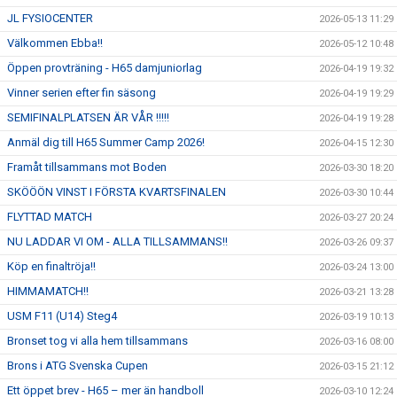
JL FYSIOCENTER
2026-05-13 11:29
Välkommen Ebba!!
2026-05-12 10:48
Öppen provträning - H65 damjuniorlag
2026-04-19 19:32
Vinner serien efter fin säsong
2026-04-19 19:29
SEMIFINALPLATSEN ÄR VÅR !!!!!
2026-04-19 19:28
Anmäl dig till H65 Summer Camp 2026!
2026-04-15 12:30
Framåt tillsammans mot Boden
2026-03-30 18:20
SKÖÖÖN VINST I FÖRSTA KVARTSFINALEN
2026-03-30 10:44
FLYTTAD MATCH
2026-03-27 20:24
NU LADDAR VI OM - ALLA TILLSAMMANS!!
2026-03-26 09:37
Köp en finaltröja!!
2026-03-24 13:00
HIMMAMATCH!!
2026-03-21 13:28
USM F11 (U14) Steg4
2026-03-19 10:13
Bronset tog vi alla hem tillsammans
2026-03-16 08:00
Brons i ATG Svenska Cupen
2026-03-15 21:12
Ett öppet brev - H65 – mer än handboll
2026-03-10 12:24