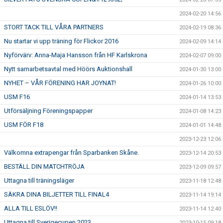
2024-02-20 14:56
STORT TACK TILL VÅRA PARTNERS
2024-02-19 08:36
Nu startar vi upp träning för Flickor 2016
2024-02-09 14:14
Nyförvärv: Anna-Maja Hansson från HF Karlskrona
2024-02-07 09:00
Nytt samarbetsavtal med Höörs Auktionshall
2024-01-30 13:00
NYHET – VÅR FÖRENING HAR JOYNAT!
2024-01-26 10:00
USM F16
2024-01-14 13:53
Utförsäljning Föreningspapper
2024-01-08 14:23
USM FÖR F18
2024-01-01 14:48
2023-12-23 12:06
Välkomna extrapengar från Sparbanken Skåne.
2023-12-14 20:53
BESTÄLL DIN MATCHTRÖJA
2023-12-09 09:57
Uttagna till träningsläger
2023-11-18 12:48
SÄKRA DINA BILJETTER TILL FINAL4
2023-11-14 19:14
ALLA TILL ESLÖV!!
2023-11-14 12:40
Uttagna till Sverigecupen 2023
2023-10-15 09:18