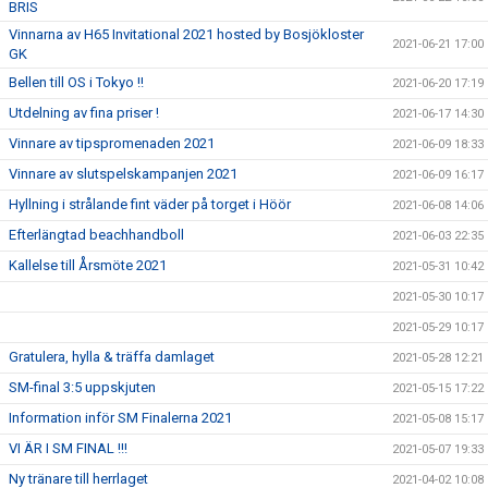
BRIS
Vinnarna av H65 Invitational 2021 hosted by Bosjökloster
2021-06-21 17:00
GK
Bellen till OS i Tokyo !!
2021-06-20 17:19
Utdelning av fina priser !
2021-06-17 14:30
Vinnare av tipspromenaden 2021
2021-06-09 18:33
Vinnare av slutspelskampanjen 2021
2021-06-09 16:17
Hyllning i strålande fint väder på torget i Höör
2021-06-08 14:06
Efterlängtad beachhandboll
2021-06-03 22:35
Kallelse till Årsmöte 2021
2021-05-31 10:42
2021-05-30 10:17
2021-05-29 10:17
Gratulera, hylla & träffa damlaget
2021-05-28 12:21
SM-final 3:5 uppskjuten
2021-05-15 17:22
Information inför SM Finalerna 2021
2021-05-08 15:17
VI ÄR I SM FINAL !!!
2021-05-07 19:33
Ny tränare till herrlaget
2021-04-02 10:08