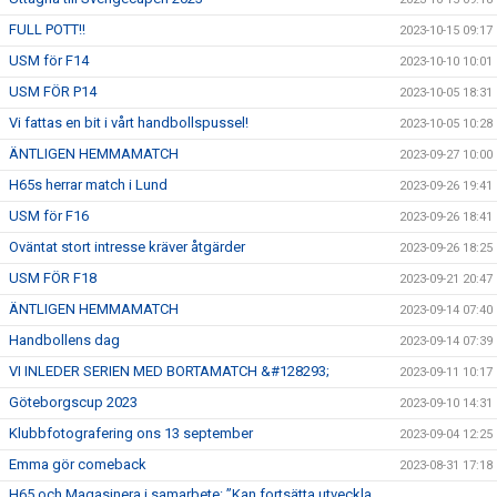
FULL POTT!!
2023-10-15 09:17
USM för F14
2023-10-10 10:01
USM FÖR P14
2023-10-05 18:31
Vi fattas en bit i vårt handbollspussel!
2023-10-05 10:28
ÄNTLIGEN HEMMAMATCH
2023-09-27 10:00
H65s herrar match i Lund
2023-09-26 19:41
USM för F16
2023-09-26 18:41
Oväntat stort intresse kräver åtgärder
2023-09-26 18:25
USM FÖR F18
2023-09-21 20:47
ÄNTLIGEN HEMMAMATCH
2023-09-14 07:40
Handbollens dag
2023-09-14 07:39
VI INLEDER SERIEN MED BORTAMATCH &#128293;
2023-09-11 10:17
Göteborgscup 2023
2023-09-10 14:31
Klubbfotografering ons 13 september
2023-09-04 12:25
Emma gör comeback
2023-08-31 17:18
H65 och Magasinera i samarbete: ”Kan fortsätta utveckla