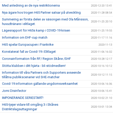
Med anledning av de nya restriktionerna
2020-12-20 13:41
Nya ägare hos trogen H65 Partner satsar på utveckling
2020-11-28 08:54
Summering av första delen av säsongen med Ola Månsson,
2020-11-25 20:10
huvudtränare i elitlaget.
Lägesrapport för H65s kamp i COVID-19 krisen
2020-11-25 19:55
Information om EHF-cup match
2020-11-17 11:16
H65 spelar Europacupen i Frankrike
2020-11-13
Konstaterat fall av Covid-19 i Elitlaget
2020-11-06 16:02
Coronainformation från RF/ Region Skåne /SHF
2020-10-28 12:17
Stötta klubben i ditt hjärta - bli stödmedlem!
2020-10-16 10:12
Information till våra Partners och Supporters avseende
2020-10-12 11:15
tillåtna publikscenarier vid SHE-matcher
Covid-19 information gällande ungdomsverksamhet
2020-10-06 16:06
Jomi Disinfector
2020-10-06 15:41
IMPONERANDE SERIESTART!
2020-10-02 21:10
H65-tjejer vidare till omgång 3 i Skånes
2020-10-01 13:34
Distriktslagsuttagningar