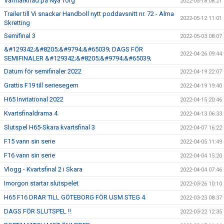
Vårmarknad på Nya Torg
2022-05-18 08:21
Trailer till Vi snackar Handboll nytt poddavsnitt nr. 72 - Alma
2022-05-12 11:01
Skretting
Semifinal 3
2022-05-03 08:07
&#129342;&#8205;&#9794;&#65039; DAGS FÖR
2022-04-26 09:44
SEMIFINALER &#129342;&#8205;&#9794;&#65039;
Datum för semifinaler 2022
2022-04-19 22:07
Grattis F19 till seriesegern
2022-04-19 19:40
H65 Invitational 2022
2022-04-15 20:46
Kvartsfinaldrama 4
2022-04-13 06:33
Slutspel H65-Skara kvartsfinal 3
2022-04-07 16:22
F15 vann sin serie
2022-04-05 11:49
F16 vann sin serie
2022-04-04 15:20
Vlogg - Kvartsfinal 2 i Skara
2022-04-04 07:46
Imorgon startar slutspelet
2022-03-26 10:10
H65 F16 DRAR TILL GÖTEBORG FÖR USM STEG 4
2022-03-23 08:37
DAGS FÖR SLUTSPEL !!
2022-03-22 12:35