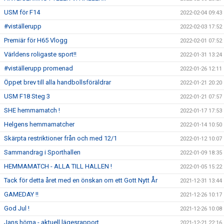
USM för F14
2022-02-04 09:43
#viställerupp
2022-02-03 17:52
Premiär för H65 Vlogg
2022-02-01 07:52
Världens roligaste sport!!
2022-01-31 13:24
#viställerupp promenad
2022-01-26 12:11
Öppet brev till alla handbollsföräldrar
2022-01-21 20:20
USM F18 Steg 3
2022-01-21 07:57
SHE hemmamatch !
2022-01-17 17:53
Helgens hemmamatcher
2022-01-14 10:50
Skärpta restriktioner från och med 12/1
2022-01-12 10:07
Sammandrag i Sporthallen
2022-01-09 18:35
HEMMAMATCH - ALLA TILL HALLEN !
2022-01-05 15:22
Tack för detta året med en önskan om ett Gott Nytt År
2021-12-31 13:44
GAMEDAY !!
2021-12-26 10:17
God Jul !
2021-12-26 10:08
Jans hörna - aktuell lägesrapport
2021-12-21 22:16