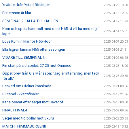
Yrvädret från Ystad förlänger
2025-04-20 13:00
Pettersson är klar
2025-04-18 12:55
SEMIFINAL 2 - ALLA TILL HALLEN
2025-04-17 11:23
Kom och spela handboll med oss i H65, vi vill ha med dig i
2025-04-14 15:51
laget!
Love Kumlin klar för H65 Höör
2025-04-07 20:03
Ella Isgren lämnar H65 efter säsongen
2025-04-03 21:11
VIDARE TILL SEMIFINAL !!
2025-04-02 06:48
Fin start på slutspelet: 27-25 mot Önnered
2025-03-26 18:00
Öppet brev från Ola Månsson: "Jag är inte färdig, men tack
2025-03-23 20:35
för allt"
Besked om Ofelias knäskada
2025-03-21 00:56
Slutspel - kvartsfinaler
2025-03-19 21:36
Känslosamt efter seger mot Sävehof
2025-03-16 00:30
FINAL i FINAL4
2025-03-02 09:56
Seger med tio bollar mot Skuru
2025-02-22 20:35
MATCH I HIMMABORGEN!!
2025-02-19 13:12