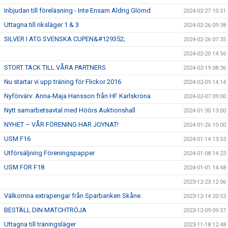
Inbjudan till föreläsning - Inte Ensam Aldrig Glömd
2024-02-27 10:51
Uttagna till riksläger 1 & 3
2024-02-26 09:38
SILVER I ATG SVENSKA CUPEN&#129352;
2024-02-26 07:35
2024-02-20 14:56
STORT TACK TILL VÅRA PARTNERS
2024-02-19 08:36
Nu startar vi upp träning för Flickor 2016
2024-02-09 14:14
Nyförvärv: Anna-Maja Hansson från HF Karlskrona
2024-02-07 09:00
Nytt samarbetsavtal med Höörs Auktionshall
2024-01-30 13:00
NYHET – VÅR FÖRENING HAR JOYNAT!
2024-01-26 10:00
USM F16
2024-01-14 13:53
Utförsäljning Föreningspapper
2024-01-08 14:23
USM FÖR F18
2024-01-01 14:48
2023-12-23 12:06
Välkomna extrapengar från Sparbanken Skåne.
2023-12-14 20:53
BESTÄLL DIN MATCHTRÖJA
2023-12-09 09:57
Uttagna till träningsläger
2023-11-18 12:48