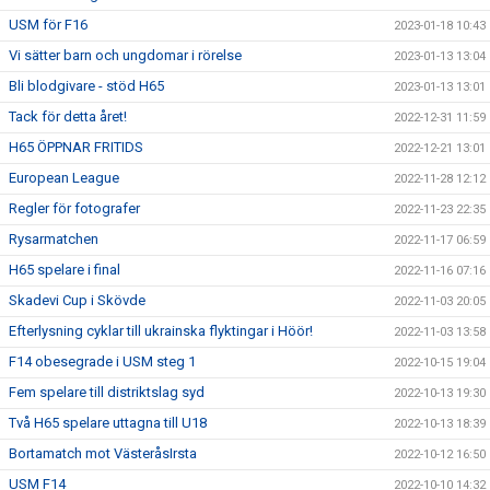
USM för F16
2023-01-18 10:43
Vi sätter barn och ungdomar i rörelse
2023-01-13 13:04
Bli blodgivare - stöd H65
2023-01-13 13:01
Tack för detta året!
2022-12-31 11:59
H65 ÖPPNAR FRITIDS
2022-12-21 13:01
European League
2022-11-28 12:12
Regler för fotografer
2022-11-23 22:35
Rysarmatchen
2022-11-17 06:59
H65 spelare i final
2022-11-16 07:16
Skadevi Cup i Skövde
2022-11-03 20:05
Efterlysning cyklar till ukrainska flyktingar i Höör!
2022-11-03 13:58
F14 obesegrade i USM steg 1
2022-10-15 19:04
Fem spelare till distriktslag syd
2022-10-13 19:30
Två H65 spelare uttagna till U18
2022-10-13 18:39
Bortamatch mot VästeråsIrsta
2022-10-12 16:50
USM F14
2022-10-10 14:32