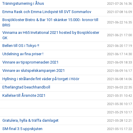
Träningsturnering i Åhus
2021-07-26 16:36
Emma Rask och Emma Lindqvist till SVT Sommarlov
2021-07-08 16:09
Bosjökloster Bistro & Bar 101 skänker 15.000:- kronor till
2021-06-22 16:35
BRIS
Vinnarna av H65 Invitational 2021 hosted by Bosjökloster
2021-06-21 17:00
GK
Bellen till OS i Tokyo !!
2021-06-20 17:19
Utdelning av fina priser !
2021-06-17 14:30
Vinnare av tipspromenaden 2021
2021-06-09 18:33
Vinnare av slutspelskampanjen 2021
2021-06-09 16:17
Hyllning i strålande fint väder på torget i Höör
2021-06-08 14:06
Efterlängtad beachhandboll
2021-06-03 22:35
Kallelse till Årsmöte 2021
2021-05-31 10:42
2021-05-30 10:17
2021-05-29 10:17
Gratulera, hylla & träffa damlaget
2021-05-28 12:21
SM-final 3:5 uppskjuten
2021-05-15 17:22