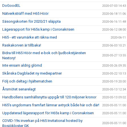
DoGoodEL
2020-07-03 14:43
Nätverksträff med H65 Höör
2020-06-18 11:06
Säsongskorten för 2020/21 släppta
2020-06-16 11:48
Lägesrapport för H65s kamp i Coronakrisen
2020-06-12 08:00
H65 - ett varumärke att räkna med
2020-06-11
Raskakorven är tillbaka!
2020-06-03 10:21
Bidra till H65 Höör med e-bok och ljudbokstjänsten
2020-05-27 13:55
Nextory!
Inte ensam aldrig glömd
2020-05-26 09:35
Skånska Dagbladet ny mediepartner
2020-05-22 10:13
Följ och deltag i hjältematchen
2020-05-19 20:00
Årsmötet senarelagt
2020-05-13 12:34
Handbollens samhällsnytta uppgår till 120 miljoner kronor
2020-05-13 09:02
H65’s ungdomars framfart lämnar avtryck både här och där!
2020-05-05 11:00
Uppdaterad lägesrapport för H65s kamp i Coronakrisen
2020-05-05 11:00
COVID-19s inverkan på H65 Invitational hosted by
2020-05-05 11:00
Bosjökloster GK