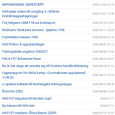
IMPONERANDE SERIESTART!
2020-10-02 21:10
H65-tjejer vidare till omgång 3 i Skånes
2020-10-01 13:34
Distriktslagsuttagningar
Följ helgens USM F18 via Solidsport
2020-09-18 10:47
Klubbens färskaste domare - tjejerna i F06.
2020-09-17 22:22
Framtidens tränare i H65
2020-09-05 21:18
H65 Flickor A uppstartsläger
2020-08-31 21:12
Träningstider ungdom 2020/21
2020-08-28 12:56
F06 & F07 Adventure Race
2020-08-24 09:47
Nu är det dags att anmäla sig till höstens handbollsträning
2020-08-18 21:15
Lägesrapport för H65s kamp i Coronakrisen uppdaterad
2020-08-14 15:10
11/8-20
U-spelare kallade till landslagets träningsdagar
2020-08-10 08:58
Årsmöte 2020
2020-08-08 12:03
H65 F07 inbjudna till Norden Cup!!
2020-07-17
Ny tränare till H65 Herr
2020-07-12
H65 F07 mästare i Åhus Beach 2020!!
2020-07-10 10:37