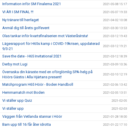
Information inför SM Finalerna 2021
2021-05-08 15:17
VI ÄR I SM FINAL !!!
2021-05-07 19:33
Ny tränare till herrlaget
2021-04-02 10:08
Anmäl dig till årets golfevent
2021-03-30 13:53
Olas tankar inför kvartsfinalserien mot VästeråsIrsta!
2021-03-12 19:43
Lägesrapport för H65s kamp i COVID-19krisen, uppdaterad
2021-03-12 19:21
9/3-21
Save the date - H65 Invitational 2021
2021-03-12 18:39
Derby mot Lugi
2021-03-09 10:36
Överraska din käraste med en oförglömlig SPA-helg på
2021-02-10 12:19
Höörs Gästis i Alla Hjärtans present!
Matchprogram H65 Höör - Boden Handboll
2021-02-06 13:42
Hemmamatch mot Boden
2021-02-05 13:51
Vi ställer upp Quiz
2021-02-05
Vi ställer upp
2021-02-03
Väggen från Vetlanda stannar i Höör
2021-01-28 18:00
Barn upp till 16 får åter idrotta
2021-01-22 17:10