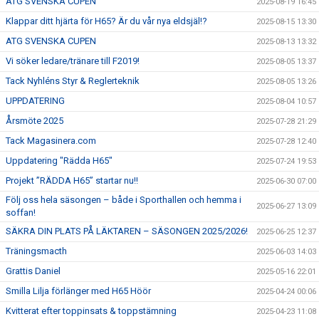
ATG SVENSKA CUPEN
2025-08-19 16:45
Klappar ditt hjärta för H65? Är du vår nya eldsjäl!?
2025-08-15 13:30
ATG SVENSKA CUPEN
2025-08-13 13:32
Vi söker ledare/tränare till F2019!
2025-08-05 13:37
Tack Nyhléns Styr & Reglerteknik
2025-08-05 13:26
UPPDATERING
2025-08-04 10:57
Årsmöte 2025
2025-07-28 21:29
Tack Magasinera.com
2025-07-28 12:40
Uppdatering "Rädda H65"
2025-07-24 19:53
Projekt ”RÄDDA H65” startar nu!!
2025-06-30 07:00
Följ oss hela säsongen – både i Sporthallen och hemma i
2025-06-27 13:09
soffan!
SÄKRA DIN PLATS PÅ LÄKTAREN – SÄSONGEN 2025/2026!
2025-06-25 12:37
Träningsmacth
2025-06-03 14:03
Grattis Daniel
2025-05-16 22:01
Smilla Lilja förlänger med H65 Höör
2025-04-24 00:06
Kvitterat efter toppinsats & toppstämning
2025-04-23 11:08