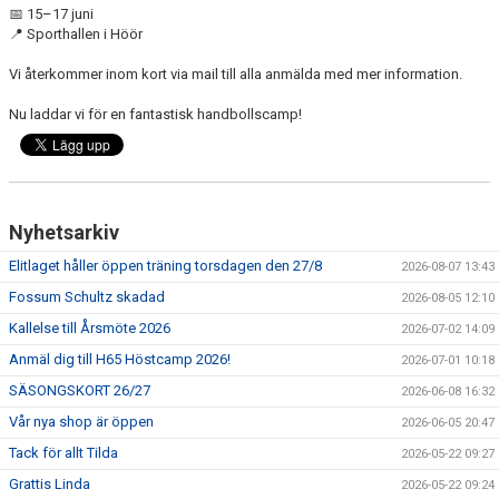
📅 15–17 juni
📍 Sporthallen i Höör
MEDLEMSAVGIFTER 2026/2027
Vi återkommer inom kort via mail till alla anmälda med mer information.
USM
Nu laddar vi för en fantastisk handbollscamp!
HANDBOLLSAKADEMIN
JL FYSIOCENTER
IDROTTSFÖRSÄKRINGAR
Nyhetsarkiv
Elitlaget håller öppen träning torsdagen den 27/8
2026-08-07 13:43
Fossum Schultz skadad
2026-08-05 12:10
Kallelse till Årsmöte 2026
2026-07-02 14:09
Anmäl dig till H65 Höstcamp 2026!
2026-07-01 10:18
SÄSONGSKORT 26/27
2026-06-08 16:32
Vår nya shop är öppen
2026-06-05 20:47
Tack för allt Tilda
2026-05-22 09:27
Grattis Linda
2026-05-22 09:24