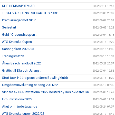
SHE HEMMAPREMIÄR
2022-09-11 18:48
TESTA VÄRLDENS ROLIGASTE SPORT!
2022-09-08 20:02
Premiärseger mot Skuru
2022-09-07 20:09
Seriestart
2022-09-05 16:28
Guld i Öresundscupen !
2022-09-04 18:13
ATG Svenska Cupen
2022-08-18 16:20
Säsongskort 2022/23
2022-08-15 14:05
Träningsmatch
2022-08-13 10:39
Åhus Beachhandboll 2022
2022-07-21 20:07
Grattis till Ella och Jalang !
2022-07-04 12:56
Stort tack Höörs pensionärers Bowlingklubb
2022-06-15 11:20
Umgdomsavslutning säsong 2021/22
2022-06-13 08:35
Vinnare av H65 Invitational 2022 hosted by Bosjökloster GK
2022-06-08 19:42
H65 Invitational 2022
2022-06-08 19:39
Akut omhändertagande
2022-05-24 07:07
ATG Svenska cupen 2022/23
2022-05-19 16:49