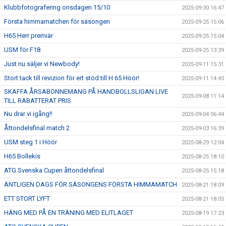
Klubbfotografering onsdagen 15/10
2025-09-30 16:47
Första himmamatchen för säsongen
2025-09-25 15:06
H65 Herr premiär
2025-09-25 15:04
USM för F18
2025-09-25 13:39
Just nu säljer vi Newbody!
2025-09-11 15:31
Stort tack till revizion för ert stöd till H 65 Höör!
2025-09-11 14:45
SKAFFA ÅRSABONNEMANG PÅ HANDBOLLSLIGAN LIVE
2025-09-08 11:14
TILL RABATTERAT PRIS
Nu drar vi igång!!
2025-09-04 06:44
Åttondelsfinal match 2
2025-09-03 16:39
USM steg 1 i Höör
2025-08-29 12:04
H65 Bollekis
2025-08-25 18:10
ATG Svenska Cupen åttondelsfinal
2025-08-25 15:18
ÄNTLIGEN DAGS FÖR SÄSONGENS FÖRSTA HIMMAMATCH
2025-08-21 18:09
ETT STORT LYFT
2025-08-21 18:05
HÄNG MED PÅ EN TRÄNING MED ELITLAGET
2025-08-19 17:23