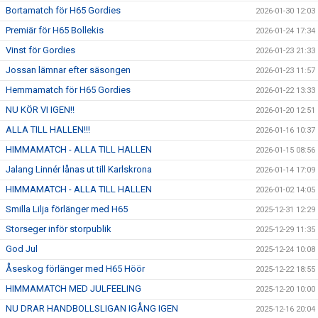
Bortamatch för H65 Gordies
2026-01-30 12:03
Premiär för H65 Bollekis
2026-01-24 17:34
Vinst för Gordies
2026-01-23 21:33
Jossan lämnar efter säsongen
2026-01-23 11:57
Hemmamatch för H65 Gordies
2026-01-22 13:33
NU KÖR VI IGEN!!
2026-01-20 12:51
ALLA TILL HALLEN!!!
2026-01-16 10:37
HIMMAMATCH - ALLA TILL HALLEN
2026-01-15 08:56
Jalang Linnér lånas ut till Karlskrona
2026-01-14 17:09
HIMMAMATCH - ALLA TILL HALLEN
2026-01-02 14:05
Smilla Lilja förlänger med H65
2025-12-31 12:29
Storseger inför storpublik
2025-12-29 11:35
God Jul
2025-12-24 10:08
Åseskog förlänger med H65 Höör
2025-12-22 18:55
HIMMAMATCH MED JULFEELING
2025-12-20 10:00
NU DRAR HANDBOLLSLIGAN IGÅNG IGEN
2025-12-16 20:04