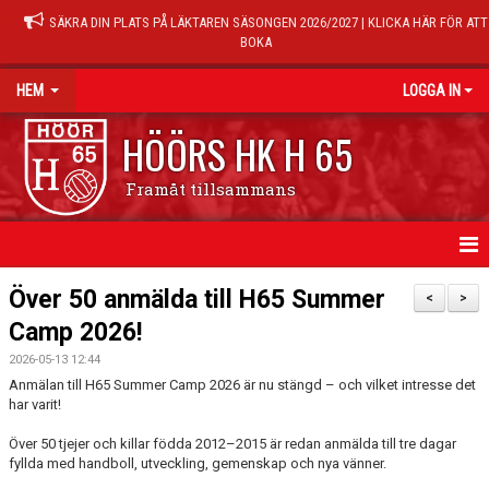
SÄKRA DIN PLATS PÅ LÄKTAREN SÄSONGEN 2026/2027 | KLICKA HÄR FÖR ATT
BOKA
HEM
LOGGA IN
HÖÖRS HK H 65
Framåt tillsammans
HEM
Över 50 anmälda till H65 Summer
<
>
Camp 2026!
NYHETER
2026-05-13 12:44
KALENDER
Anmälan till H65 Summer Camp 2026 är nu stängd – och vilket intresse det
har varit!
MATCHER
Över 50 tjejer och killar födda 2012–2015 är redan anmälda till tre dagar
fyllda med handboll, utveckling, gemenskap och nya vänner.
TRÄNINGSTIDER