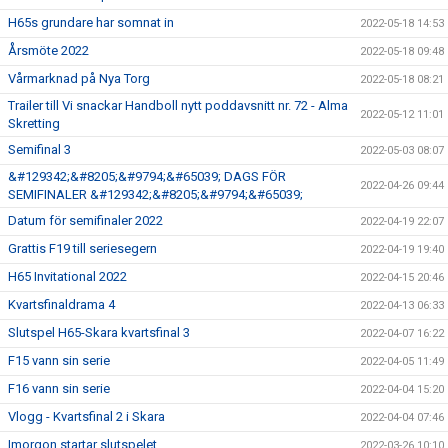
H65s grundare har somnat in
2022-05-18 14:53
Årsmöte 2022
2022-05-18 09:48
Vårmarknad på Nya Torg
2022-05-18 08:21
Trailer till Vi snackar Handboll nytt poddavsnitt nr. 72 - Alma
2022-05-12 11:01
Skretting
Semifinal 3
2022-05-03 08:07
&#129342;&#8205;&#9794;&#65039; DAGS FÖR
2022-04-26 09:44
SEMIFINALER &#129342;&#8205;&#9794;&#65039;
Datum för semifinaler 2022
2022-04-19 22:07
Grattis F19 till seriesegern
2022-04-19 19:40
H65 Invitational 2022
2022-04-15 20:46
Kvartsfinaldrama 4
2022-04-13 06:33
Slutspel H65-Skara kvartsfinal 3
2022-04-07 16:22
F15 vann sin serie
2022-04-05 11:49
F16 vann sin serie
2022-04-04 15:20
Vlogg - Kvartsfinal 2 i Skara
2022-04-04 07:46
Imorgon startar slutspelet
2022-03-26 10:10