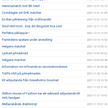
Hemmamatch mot BK Heid
2021-12-21 22:10
Covidregler vid SHE matcher
2021-12-21 21:00
En liten julhälsning från ordförande!
2021-12-21 10:31
Stöd H65 Höör - köp din Bingolott hos oss!
2021-12-17 11:10
Perfekta julklappar !
2021-12-15 15:53
Framtidens spelare under utveckling
2021-12-10 15:56
Helgens matcher
2021-12-10 09:14
Lyckad julmarknad
2021-12-03 09:52
Helgens matcher
2021-12-03 09:38
Information om införande av vaccinationsbevis
2021-11-30 09:38
Träffa H65 på julmarknaden
2021-11-28 13:24
Ett erbjudande från Greveholms Gourmet
2021-11-23 10:18
2021-11-22 21:42
Stillton House of Fashion har ett exklusivt erbjudande till
2021-11-21 19:47
H65 familjen!
Mellanskånsk drabbning!
2021-11-18 21:24