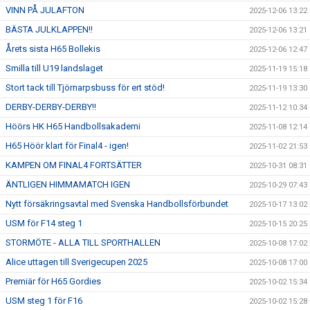
VINN PÅ JULAFTON
2025-12-06 13:22
BÄSTA JULKLAPPEN!!
2025-12-06 13:21
Årets sista H65 Bollekis
2025-12-06 12:47
Smilla till U19 landslaget
2025-11-19 15:18
Stort tack till Tjörnarpsbuss för ert stöd!
2025-11-19 13:30
DERBY-DERBY-DERBY!!
2025-11-12 10:34
Höörs HK H65 Handbollsakademi
2025-11-08 12:14
H65 Höör klart för Final4 - igen!
2025-11-02 21:53
KAMPEN OM FINAL4 FORTSÄTTER
2025-10-31 08:31
ÄNTLIGEN HIMMAMATCH IGEN
2025-10-29 07:43
Nytt försäkringsavtal med Svenska Handbollsförbundet
2025-10-17 13:02
USM för F14 steg 1
2025-10-15 20:25
STORMÖTE - ALLA TILL SPORTHALLEN
2025-10-08 17:02
Alice uttagen till Sverigecupen 2025
2025-10-08 17:00
Premiär för H65 Gordies
2025-10-02 15:34
USM steg 1 för F16
2025-10-02 15:28