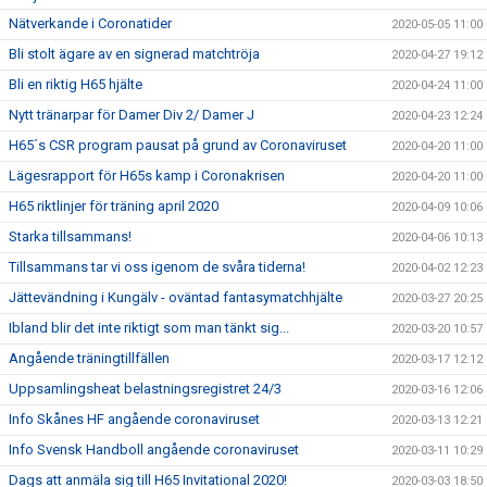
Nätverkande i Coronatider
2020-05-05 11:00
Bli stolt ägare av en signerad matchtröja
2020-04-27 19:12
Bli en riktig H65 hjälte
2020-04-24 11:00
Nytt tränarpar för Damer Div 2/ Damer J
2020-04-23 12:24
H65´s CSR program pausat på grund av Coronaviruset
2020-04-20 11:00
Lägesrapport för H65s kamp i Coronakrisen
2020-04-20 11:00
H65 riktlinjer för träning april 2020
2020-04-09 10:06
Starka tillsammans!
2020-04-06 10:13
Tillsammans tar vi oss igenom de svåra tiderna!
2020-04-02 12:23
Jättevändning i Kungälv - oväntad fantasymatchhjälte
2020-03-27 20:25
Ibland blir det inte riktigt som man tänkt sig...
2020-03-20 10:57
Angående träningtillfällen
2020-03-17 12:12
Uppsamlingsheat belastningsregistret 24/3
2020-03-16 12:06
Info Skånes HF angående coronaviruset
2020-03-13 12:21
Info Svensk Handboll angående coronaviruset
2020-03-11 10:29
Dags att anmäla sig till H65 Invitational 2020!
2020-03-03 18:50