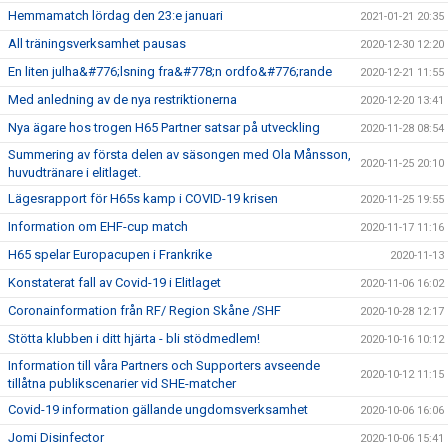
Hemmamatch lördag den 23:e januari
2021-01-21 20:35
All träningsverksamhet pausas
2020-12-30 12:20
En liten julha&#776;lsning fra&#778;n ordfo&#776;rande
2020-12-21 11:55
Med anledning av de nya restriktionerna
2020-12-20 13:41
Nya ägare hos trogen H65 Partner satsar på utveckling
2020-11-28 08:54
Summering av första delen av säsongen med Ola Månsson,
2020-11-25 20:10
huvudtränare i elitlaget.
Lägesrapport för H65s kamp i COVID-19 krisen
2020-11-25 19:55
Information om EHF-cup match
2020-11-17 11:16
H65 spelar Europacupen i Frankrike
2020-11-13
Konstaterat fall av Covid-19 i Elitlaget
2020-11-06 16:02
Coronainformation från RF/ Region Skåne /SHF
2020-10-28 12:17
Stötta klubben i ditt hjärta - bli stödmedlem!
2020-10-16 10:12
Information till våra Partners och Supporters avseende
2020-10-12 11:15
tillåtna publikscenarier vid SHE-matcher
Covid-19 information gällande ungdomsverksamhet
2020-10-06 16:06
Jomi Disinfector
2020-10-06 15:41