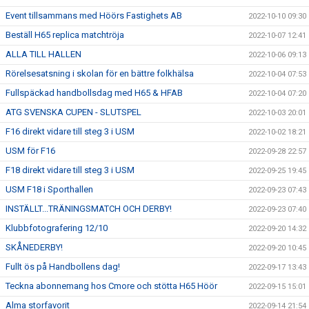
Event tillsammans med Höörs Fastighets AB
2022-10-10 09:30
Beställ H65 replica matchtröja
2022-10-07 12:41
ALLA TILL HALLEN
2022-10-06 09:13
Rörelsesatsning i skolan för en bättre folkhälsa
2022-10-04 07:53
Fullspäckad handbollsdag med H65 & HFAB
2022-10-04 07:20
ATG SVENSKA CUPEN - SLUTSPEL
2022-10-03 20:01
F16 direkt vidare till steg 3 i USM
2022-10-02 18:21
USM för F16
2022-09-28 22:57
F18 direkt vidare till steg 3 i USM
2022-09-25 19:45
USM F18 i Sporthallen
2022-09-23 07:43
INSTÄLLT...TRÄNINGSMATCH OCH DERBY!
2022-09-23 07:40
Klubbfotografering 12/10
2022-09-20 14:32
SKÅNEDERBY!
2022-09-20 10:45
Fullt ös på Handbollens dag!
2022-09-17 13:43
Teckna abonnemang hos Cmore och stötta H65 Höör
2022-09-15 15:01
Alma storfavorit
2022-09-14 21:54