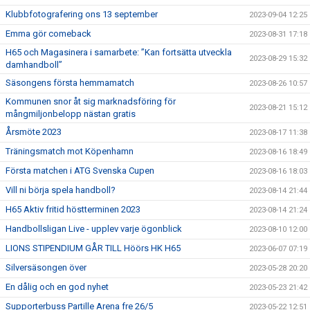
Klubbfotografering ons 13 september
2023-09-04 12:25
Emma gör comeback
2023-08-31 17:18
H65 och Magasinera i samarbete: ”Kan fortsätta utveckla
2023-08-29 15:32
damhandboll”
Säsongens första hemmamatch
2023-08-26 10:57
Kommunen snor åt sig marknadsföring för
2023-08-21 15:12
mångmiljonbelopp nästan gratis
Årsmöte 2023
2023-08-17 11:38
Träningsmatch mot Köpenhamn
2023-08-16 18:49
Första matchen i ATG Svenska Cupen
2023-08-16 18:03
Vill ni börja spela handboll?
2023-08-14 21:44
H65 Aktiv fritid höstterminen 2023
2023-08-14 21:24
Handbollsligan Live - upplev varje ögonblick
2023-08-10 12:00
LIONS STIPENDIUM GÅR TILL Höörs HK H65
2023-06-07 07:19
Silversäsongen över
2023-05-28 20:20
En dålig och en god nyhet
2023-05-23 21:42
Supporterbuss Partille Arena fre 26/5
2023-05-22 12:51