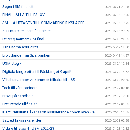
Seger i SM-final ett
2023-05-21 21:05
FINAL - ALLA TILL ESLÖV!!
2023-05-18 11:26
SMILLA UTTAGEN TILL SOMMARENS RIKSLÄGER
2023-05-18 11:25
2-1 i matcher i semifinalserien
2023-05-08 21:39
Ett steg närmare SM-final
2023-04-29 22:35
Jans hörna april 2023
2023-04-19 14:30
Erbjudande från Sparbanken
2023-04-19 14:27
USM steg 4
2023-03-24 10:54
Digitala bingolotter till Påskbingot 9 april!
2023-03-22 14:32
Vi hälsar Jesper välkommen tillbaka till H65!
2023-03-02 20:45
Tack till våra partners
2023-02-27 07:18
Prova på handboll!
2023-02-17 17:00
Fritt inträde till finalen!
2023-02-17 09:55
Klart: Christian Håkansson assisterande coach även 2023
2023-02-13 12:35
Sätt ett kryss i kalender
2023-02-01 07:28
Vidare till steg 4 i USM 2022/23
2023-01-23 10:32