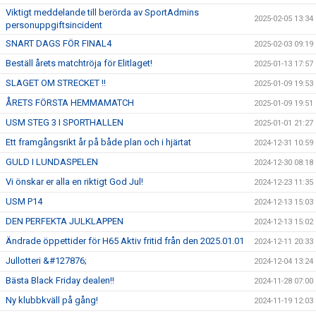
Viktigt meddelande till berörda av SportAdmins
2025-02-05 13:34
personuppgiftsincident
SNART DAGS FÖR FINAL4
2025-02-03 09:19
Beställ årets matchtröja för Elitlaget!
2025-01-13 17:57
SLAGET OM STRECKET !!
2025-01-09 19:53
ÅRETS FÖRSTA HEMMAMATCH
2025-01-09 19:51
USM STEG 3 I SPORTHALLEN
2025-01-01 21:27
Ett framgångsrikt år på både plan och i hjärtat
2024-12-31 10:59
GULD I LUNDASPELEN
2024-12-30 08:18
Vi önskar er alla en riktigt God Jul!
2024-12-23 11:35
USM P14
2024-12-13 15:03
DEN PERFEKTA JULKLAPPEN
2024-12-13 15:02
Ändrade öppettider för H65 Aktiv fritid från den 2025.01.01
2024-12-11 20:33
Jullotteri &#127876;
2024-12-04 13:24
Bästa Black Friday dealen!!
2024-11-28 07:00
Ny klubbkväll på gång!
2024-11-19 12:03