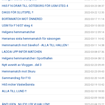
H65 F16 DRAR TILL GÖTEBORG FÖR USM STEG 4
2022-03-23 08:37
DAGS FÖR SLUTSPEL !!
2022-03-22 12:35
BORTAMATCH MOT ÖNNERED
2022-03-17 11:14
USM för F14/07 steg 4
2022-03-15 00:03
Helgens hemmamatcher
2022-03-12 09:14
Herrarnas sista hemmamatch för säsongen
2022-03-11 14:42
Hemmamatch mot Sävehof - ALLA TILL HALLEN !
2022-03-11 14:38
LADDA UPP INFÖR MATCHEN
2022-03-08 07:36
Helgens hemmamatcher i Sporthallen
2022-03-04 08:12
Nytt avsnitt av Vloggen...del 3
2022-02-23 09:49
Hemmamatch mot Skuru
2022-02-23 09:43
Sammandrag för F10
2022-02-20 14:49
H65 möter Västeråsirsta
2022-02-19 10:42
ALLA TILL LUND !!
2022-02-10 18:00
2022-02-09 18:00
ÄNTLIGEN...NU FYLLER VI HALLEN!!
2022-02-08 23:27