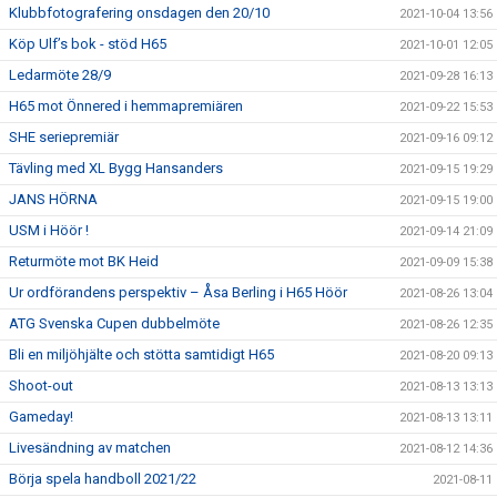
Klubbfotografering onsdagen den 20/10
2021-10-04 13:56
Köp Ulf’s bok - stöd H65
2021-10-01 12:05
Ledarmöte 28/9
2021-09-28 16:13
H65 mot Önnered i hemmapremiären
2021-09-22 15:53
SHE seriepremiär
2021-09-16 09:12
Tävling med XL Bygg Hansanders
2021-09-15 19:29
JANS HÖRNA
2021-09-15 19:00
USM i Höör !
2021-09-14 21:09
Returmöte mot BK Heid
2021-09-09 15:38
Ur ordförandens perspektiv – Åsa Berling i H65 Höör
2021-08-26 13:04
ATG Svenska Cupen dubbelmöte
2021-08-26 12:35
Bli en miljöhjälte och stötta samtidigt H65
2021-08-20 09:13
Shoot-out
2021-08-13 13:13
Gameday!
2021-08-13 13:11
Livesändning av matchen
2021-08-12 14:36
Börja spela handboll 2021/22
2021-08-11