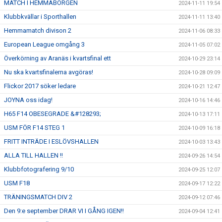
MATCH I HEMMABORGEN
2024-11-11 19:54
Klubbkvällar i Sporthallen
2024-11-11 13:40
Hemmamatch divison 2
2024-11-06 08:33
European League omgång 3
2024-11-05 07:02
Överkörning av Aranäs i kvartsfinal ett
2024-10-29 23:14
Nu ska kvartsfinalerna avgöras!
2024-10-28 09:09
Flickor 2017 söker ledare
2024-10-21 12:47
JOYNA oss idag!
2024-10-16 14:46
H65 F14 OBESEGRADE &#128293;
2024-10-13 17:11
USM FÖR F14 STEG 1
2024-10-09 16:18
FRITT INTRÄDE I ESLÖVSHALLEN
2024-10-03 13:43
ALLA TILL HALLEN !!
2024-09-26 14:54
Klubbfotografering 9/10
2024-09-25 12:07
USM F18
2024-09-17 12:22
TRÄNINGSMATCH DIV 2
2024-09-12 07:46
Den 9:e september DRAR VI I GÅNG IGEN!!
2024-09-04 12:41