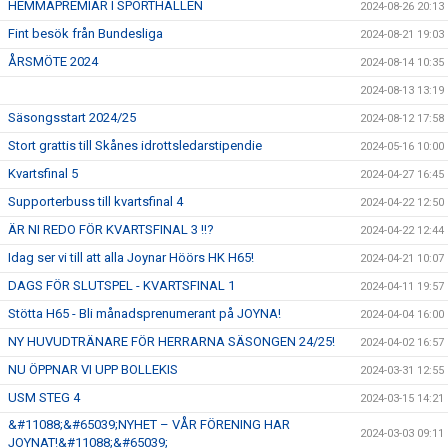
HEMMAPREMIÄR I SPORTHALLEN
2024-08-26 20:13
Fint besök från Bundesliga
2024-08-21 19:03
ÅRSMÖTE 2024
2024-08-14 10:35
2024-08-13 13:19
Säsongsstart 2024/25
2024-08-12 17:58
Stort grattis till Skånes idrottsledarstipendie
2024-05-16 10:00
Kvartsfinal 5
2024-04-27 16:45
Supporterbuss till kvartsfinal 4
2024-04-22 12:50
ÄR NI REDO FÖR KVARTSFINAL 3 !!?
2024-04-22 12:44
Idag ser vi till att alla Joynar Höörs HK H65!
2024-04-21 10:07
DAGS FÖR SLUTSPEL - KVARTSFINAL 1
2024-04-11 19:57
Stötta H65 - Bli månadsprenumerant på JOYNA!
2024-04-04 16:00
NY HUVUDTRÄNARE FÖR HERRARNA SÄSONGEN 24/25!
2024-04-02 16:57
NU ÖPPNAR VI UPP BOLLEKIS
2024-03-31 12:55
USM STEG 4
2024-03-15 14:21
&#11088;&#65039;NYHET – VÅR FÖRENING HAR
2024-03-03 09:11
JOYNAT!&#11088;&#65039;