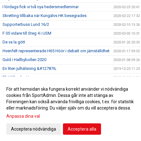
I lördags fick vi två nya hedersmedlemmar
2020-02-23 20:41
Skretting tillbaka när Kungälvs HK besegrades
2020-02-22 17:32
Supporterbuss Lund 16/2
2020-02-10 15:26
F 05 vidare till Steg 4 i USM
2020-02-05 10:31
De va la gött
2020-01-20 20:35
Hvenfelt representerade H65 Höör i debatt om jämställdhet
2020-01-17 09:55
Guld i Hallbybollen 2020
2020-01-08 09:26
En liten julhälsning &#127876;
2019-12-23 11:23
Bli H65 volontär
2019-12-12 11:34
Nylansering - H65 Shoppen
2019-11-28 17:00
För att hemsidan ska fungera korrekt använder vi nödvändiga
Flickor A vidare till Steg 3 i USM
cookies från SportAdmin. Dessa går inte att stänga av.
2019-11-25 09:51
Föreningen kan också använda frivilliga cookies, t.ex. för statistik
Radiointervju med tre tjejer från F 09
2019-11-13 11:16
eller marknadsföring. Du väljer själv om du vill acceptera dessa.
Save the date!
2019-11-05 14:45
Anpassa dina val
Grym Gry och pigg Pripp när Heid besegrades
2019-11-02 18:40
Acceptera nödvändiga
Acceptera alla
EHF-cupen: Knapp seger efter stark insats
2019-10-12 19:18
5-6/10 spelas USM i HÖÖR! Gratis inträde! Välkommen!
2019-10-03 13:55