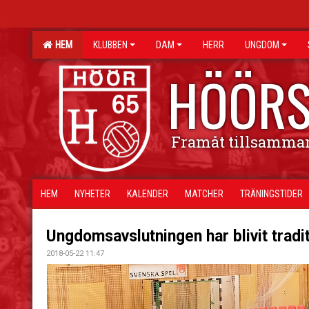
HEM
KLUBBEN
DAM
HERR
UNGDOM
HÖÖRS
Framåt tillsamma
HEM
NYHETER
KALENDER
MATCHER
TRÄNINGSTIDER
Ungdomsavslutningen har blivit tradi
2018-05-22 11:47