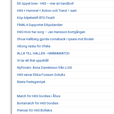
Ett öppet brev - H65 – mer än handboll
H65 + Hummel + Action och Trend = sant
Köp biljettertill ATG Final4
FINAL4 Supporter Erbjudanden
H65 Höör har sorg – Jan Hansson bortgången
Shoai Hallberg gjorde comeback i rysare mot Boden
Viborg nästa för Ofelia
ALLA TILL HALLEN - HIMMAMATCH
Vi tar ett litet uppehåll
Nyförvärv: Anna Danielsson från LUGI
H65 värvar Ebba Fossum Schultz
Bästa fredagsnöjet
Match för H65 Gordies i Åhus
Bortamatch för H65 Gordies
Premiär för H65 Bollekis