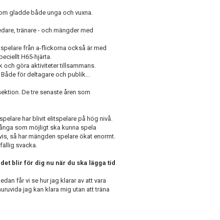
som gladde både unga och vuxna.
ledare, tränare - och mängder med
 spelare från a-flickorna också är med
peciellt H65-hjärta.
ak och göra aktiviteter tillsammans.
 Både för deltagare och publik...
sektion. De tre senaste åren som
elare har blivit elitspelare på hög nivå.
 många som möjligt ska kunna spela
igtvis, så har mängden spelare ökat enormt.
fällig svacka.
et blir för dig nu när du ska lägga tid
an får vi se hur jag klarar av att vara
huruvida jag kan klara mig utan att träna