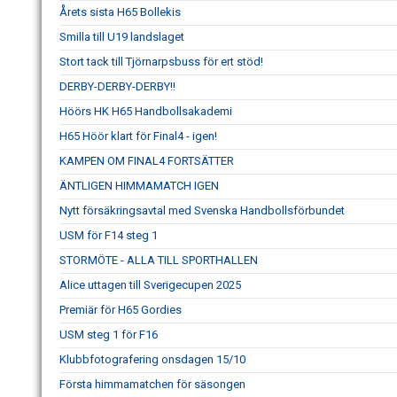
Årets sista H65 Bollekis
Smilla till U19 landslaget
Stort tack till Tjörnarpsbuss för ert stöd!
DERBY-DERBY-DERBY!!
Höörs HK H65 Handbollsakademi
H65 Höör klart för Final4 - igen!
KAMPEN OM FINAL4 FORTSÄTTER
ÄNTLIGEN HIMMAMATCH IGEN
Nytt försäkringsavtal med Svenska Handbollsförbundet
USM för F14 steg 1
STORMÖTE - ALLA TILL SPORTHALLEN
Alice uttagen till Sverigecupen 2025
Premiär för H65 Gordies
USM steg 1 för F16
Klubbfotografering onsdagen 15/10
Första himmamatchen för säsongen