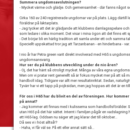
Summera ungdomsavslutningen?
- Mycket värme och glädje. Och gemensamhet - där fanns något 
Cirka 160 av 240 registrerade ungdomar var på plats. Lägg därtill 
föräldrar på läktarplats.
- Jag tycker att det är glädjande att klubbens damlagsspelare och
som ledare i olika moment. Det visar i mina ögon att det finns ett s
- Det börjar bli en härlig tradition att samla under ett och samma t
Speciellt uppskattad tror jag att Tarzanbanan - en hinderbana - var.
I nio år har Petra green varit direkt involverad med H65:s ungdoms
ungdomsansvarig.
Hur ser du på klubbens utveckling under de nio åren?
- Oj, det har hänt så otroligt mycket. Många av våra egna ungdomssp
Men om vi pratar rent generellt så är fokus mycket mer på att så
handboll idag. Tidigare var allt mer resultatinriktat. Sedan, naturl
Tyvärr har vi ett tapp på pojksidan, men jag hoppas att det är en till
För oss i H65 har du blivit en del av föreningen. Hur kommer d
på annat?
- Jag kommer att finnas med i kulisserna som handbollsförälder. Sed
utan H65 på det här sättet. Internt i familjen pågår en vadslagning 
ett H65-lag. Oddsen nu säger att jag klarar det till oktober...
Då ses vi i höst alltså!?
- Haha, vi får väl se. På ett eller annat sätt så...