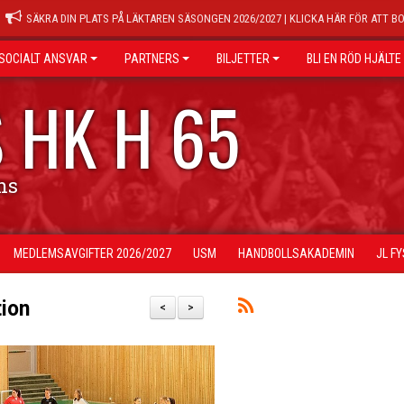
SÄKRA DIN PLATS PÅ LÄKTAREN SÄSONGEN 2026/2027 | KLICKA HÄR FÖR ATT B
SOCIALT ANSVAR
PARTNERS
BILJETTER
BLI EN RÖD HJÄLTE
 HK H 65
ns
MEDLEMSAVGIFTER 2026/2027
USM
HANDBOLLSAKADEMIN
JL F
tion
<
>