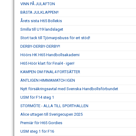
VINN PÅ JULAFTON
BÄSTA JULKLAPPEN!!
Årets sista H65 Bollekis
Smilla till U19 landslaget
Stort tack till Tjörnarpsbuss för ert stöd!
DERBY-DERBY-DERBY!!
Höörs HK H65 Handbollsakademi
H65 Höör klart för Final4 - igen!
KAMPEN OM FINAL4 FORTSÄTTER
ÄNTLIGEN HIMMAMATCH IGEN
Nytt försäkringsavtal med Svenska Handbollsförbundet
USM för F14 steg 1
STORMÖTE - ALLA TILL SPORTHALLEN
Alice uttagen till Sverigecupen 2025
Premiär för H65 Gordies
USM steg 1 för F16