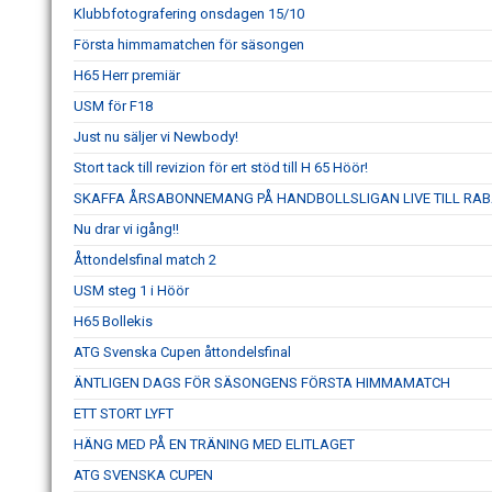
Klubbfotografering onsdagen 15/10
Första himmamatchen för säsongen
H65 Herr premiär
USM för F18
Just nu säljer vi Newbody!
Stort tack till revizion för ert stöd till H 65 Höör!
SKAFFA ÅRSABONNEMANG PÅ HANDBOLLSLIGAN LIVE TILL RAB
Nu drar vi igång!!
Åttondelsfinal match 2
USM steg 1 i Höör
H65 Bollekis
ATG Svenska Cupen åttondelsfinal
ÄNTLIGEN DAGS FÖR SÄSONGENS FÖRSTA HIMMAMATCH
ETT STORT LYFT
HÄNG MED PÅ EN TRÄNING MED ELITLAGET
ATG SVENSKA CUPEN