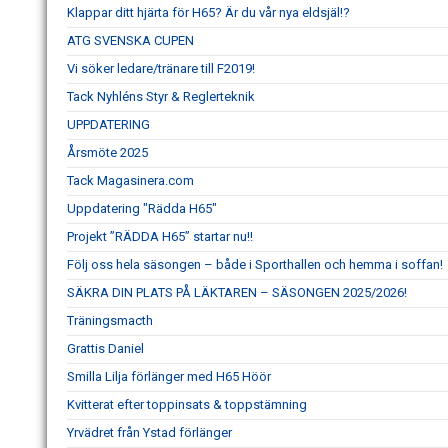
Klappar ditt hjärta för H65? Är du vår nya eldsjäl!?
ATG SVENSKA CUPEN
Vi söker ledare/tränare till F2019!
Tack Nyhléns Styr & Reglerteknik
UPPDATERING
Årsmöte 2025
Tack Magasinera.com
Uppdatering "Rädda H65"
Projekt ”RÄDDA H65” startar nu!!
Följ oss hela säsongen – både i Sporthallen och hemma i soffan!
SÄKRA DIN PLATS PÅ LÄKTAREN – SÄSONGEN 2025/2026!
Träningsmacth
Grattis Daniel
Smilla Lilja förlänger med H65 Höör
Kvitterat efter toppinsats & toppstämning
Yrvädret från Ystad förlänger