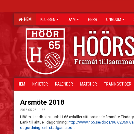
HEM
KLUBBEN
DAM
HERR
UNGDOM
HÖÖRS
Framåt tillsamma
HEM
NYHETER
KALENDER
MATCHER
TRÄNINGSTIDER
Årsmöte 2018
2018-05-23 11:53
Höörs Handbollsklubb H 65 avhåller sitt ordinarie årsmöte Tisdagen 
Länk till aktuell dagordning:
http://www.h65.se/docs/967/23697
dagordning_enl_stadgarna.pdf
.