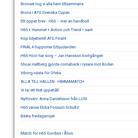
Bronset tog vi alla hem tillsammans
Brons i ATG Svenska Cupen
Ett öppet brev - H65 – mer än handboll
H65 + Hummel + Action och Trend = sant
Köp biljettertill ATG Final4
FINAL4 Supporter Erbjudanden
H65 Höör har sorg – Jan Hansson bortgången
Shoai Hallberg gjorde comeback i rysare mot Boden
Viborg nästa för Ofelia
ALLA TILL HALLEN - HIMMAMATCH
Vi tar ett litet uppehåll
Nyförvärv: Anna Danielsson från LUGI
H65 värvar Ebba Fossum Schultz
Bästa fredagsnöjet
Match för H65 Gordies i Åhus