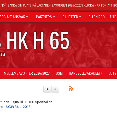
SÄKRA DIN PLATS PÅ LÄKTAREN SÄSONGEN 2026/2027 | KLICKA HÄR FÖR ATT B
SOCIALT ANSVAR
PARTNERS
BILJETTER
BLI EN RÖD HJÄLTE
 HK H 65
ns
MEDLEMSAVGIFTER 2026/2027
USM
HANDBOLLSAKADEMIN
JL F
<
>
den 19 juni kl. 19.00 i Sporthallen.
/arsm%C3%B6te_2018-