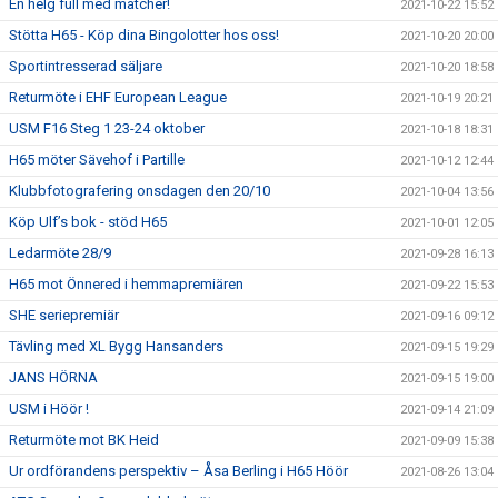
En helg full med matcher!
2021-10-22 15:52
Stötta H65 - Köp dina Bingolotter hos oss!
2021-10-20 20:00
Sportintresserad säljare
2021-10-20 18:58
Returmöte i EHF European League
2021-10-19 20:21
USM F16 Steg 1 23-24 oktober
2021-10-18 18:31
H65 möter Sävehof i Partille
2021-10-12 12:44
Klubbfotografering onsdagen den 20/10
2021-10-04 13:56
Köp Ulf’s bok - stöd H65
2021-10-01 12:05
Ledarmöte 28/9
2021-09-28 16:13
H65 mot Önnered i hemmapremiären
2021-09-22 15:53
SHE seriepremiär
2021-09-16 09:12
Tävling med XL Bygg Hansanders
2021-09-15 19:29
JANS HÖRNA
2021-09-15 19:00
USM i Höör !
2021-09-14 21:09
Returmöte mot BK Heid
2021-09-09 15:38
Ur ordförandens perspektiv – Åsa Berling i H65 Höör
2021-08-26 13:04