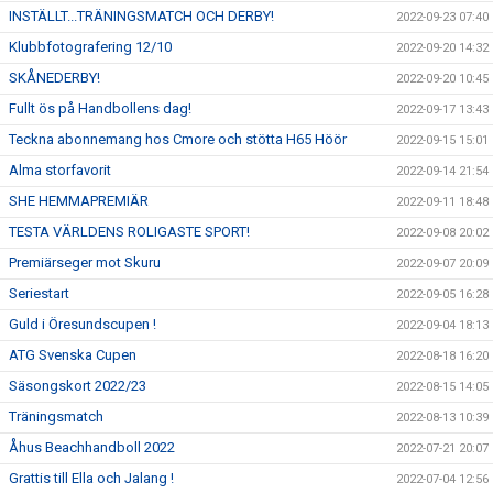
INSTÄLLT...TRÄNINGSMATCH OCH DERBY!
2022-09-23 07:40
Klubbfotografering 12/10
2022-09-20 14:32
SKÅNEDERBY!
2022-09-20 10:45
Fullt ös på Handbollens dag!
2022-09-17 13:43
Teckna abonnemang hos Cmore och stötta H65 Höör
2022-09-15 15:01
Alma storfavorit
2022-09-14 21:54
SHE HEMMAPREMIÄR
2022-09-11 18:48
TESTA VÄRLDENS ROLIGASTE SPORT!
2022-09-08 20:02
Premiärseger mot Skuru
2022-09-07 20:09
Seriestart
2022-09-05 16:28
Guld i Öresundscupen !
2022-09-04 18:13
ATG Svenska Cupen
2022-08-18 16:20
Säsongskort 2022/23
2022-08-15 14:05
Träningsmatch
2022-08-13 10:39
Åhus Beachhandboll 2022
2022-07-21 20:07
Grattis till Ella och Jalang !
2022-07-04 12:56