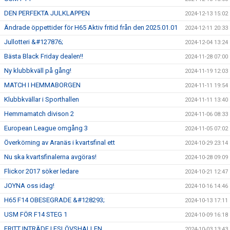
DEN PERFEKTA JULKLAPPEN
2024-12-13 15:02
Ändrade öppettider för H65 Aktiv fritid från den 2025.01.01
2024-12-11 20:33
Jullotteri &#127876;
2024-12-04 13:24
Bästa Black Friday dealen!!
2024-11-28 07:00
Ny klubbkväll på gång!
2024-11-19 12:03
MATCH I HEMMABORGEN
2024-11-11 19:54
Klubbkvällar i Sporthallen
2024-11-11 13:40
Hemmamatch divison 2
2024-11-06 08:33
European League omgång 3
2024-11-05 07:02
Överkörning av Aranäs i kvartsfinal ett
2024-10-29 23:14
Nu ska kvartsfinalerna avgöras!
2024-10-28 09:09
Flickor 2017 söker ledare
2024-10-21 12:47
JOYNA oss idag!
2024-10-16 14:46
H65 F14 OBESEGRADE &#128293;
2024-10-13 17:11
USM FÖR F14 STEG 1
2024-10-09 16:18
FRITT INTRÄDE I ESLÖVSHALLEN
2024-10-03 13:43