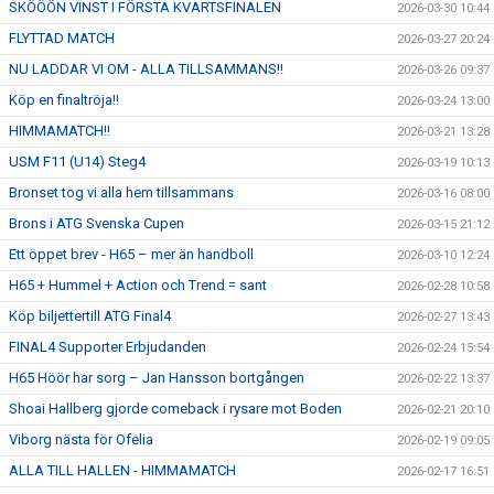
SKÖÖÖN VINST I FÖRSTA KVARTSFINALEN
2026-03-30 10:44
FLYTTAD MATCH
2026-03-27 20:24
NU LADDAR VI OM - ALLA TILLSAMMANS!!
2026-03-26 09:37
Köp en finaltröja!!
2026-03-24 13:00
HIMMAMATCH!!
2026-03-21 13:28
USM F11 (U14) Steg4
2026-03-19 10:13
Bronset tog vi alla hem tillsammans
2026-03-16 08:00
Brons i ATG Svenska Cupen
2026-03-15 21:12
Ett öppet brev - H65 – mer än handboll
2026-03-10 12:24
H65 + Hummel + Action och Trend = sant
2026-02-28 10:58
Köp biljettertill ATG Final4
2026-02-27 13:43
FINAL4 Supporter Erbjudanden
2026-02-24 15:54
H65 Höör har sorg – Jan Hansson bortgången
2026-02-22 13:37
Shoai Hallberg gjorde comeback i rysare mot Boden
2026-02-21 20:10
Viborg nästa för Ofelia
2026-02-19 09:05
ALLA TILL HALLEN - HIMMAMATCH
2026-02-17 16:51