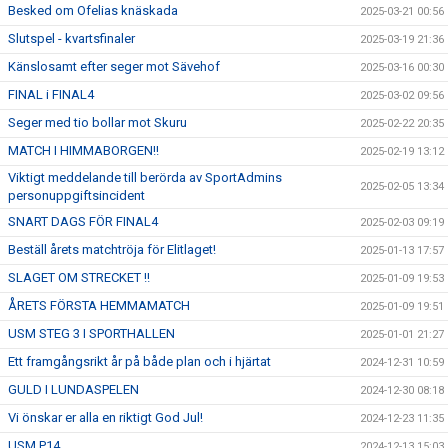
Besked om Ofelias knäskada
2025-03-21 00:56
Slutspel - kvartsfinaler
2025-03-19 21:36
Känslosamt efter seger mot Sävehof
2025-03-16 00:30
FINAL i FINAL4
2025-03-02 09:56
Seger med tio bollar mot Skuru
2025-02-22 20:35
MATCH I HIMMABORGEN!!
2025-02-19 13:12
Viktigt meddelande till berörda av SportAdmins
2025-02-05 13:34
personuppgiftsincident
SNART DAGS FÖR FINAL4
2025-02-03 09:19
Beställ årets matchtröja för Elitlaget!
2025-01-13 17:57
SLAGET OM STRECKET !!
2025-01-09 19:53
ÅRETS FÖRSTA HEMMAMATCH
2025-01-09 19:51
USM STEG 3 I SPORTHALLEN
2025-01-01 21:27
Ett framgångsrikt år på både plan och i hjärtat
2024-12-31 10:59
GULD I LUNDASPELEN
2024-12-30 08:18
Vi önskar er alla en riktigt God Jul!
2024-12-23 11:35
USM P14
2024-12-13 15:03