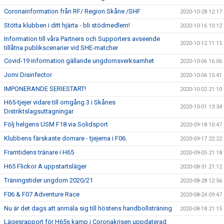
Coronainformation från RF/ Region Skåne /SHF
2020-10-28 12:17
Stötta klubben i ditt hjärta - bli stödmedlem!
2020-10-16 10:12
Information till våra Partners och Supporters avseende
2020-10-12 11:15
tillåtna publikscenarier vid SHE-matcher
Covid-19 information gällande ungdomsverksamhet
2020-10-06 16:06
Jomi Disinfector
2020-10-06 15:41
IMPONERANDE SERIESTART!
2020-10-02 21:10
H65-tjejer vidare till omgång 3 i Skånes
2020-10-01 13:34
Distriktslagsuttagningar
Följ helgens USM F18 via Solidsport
2020-09-18 10:47
Klubbens färskaste domare - tjejerna i F06.
2020-09-17 22:22
Framtidens tränare i H65
2020-09-05 21:18
H65 Flickor A uppstartsläger
2020-08-31 21:12
Träningstider ungdom 2020/21
2020-08-28 12:56
F06 & F07 Adventure Race
2020-08-24 09:47
Nu är det dags att anmäla sig till höstens handbollsträning
2020-08-18 21:15
Lägesrapport för H65s kamp i Coronakrisen uppdaterad