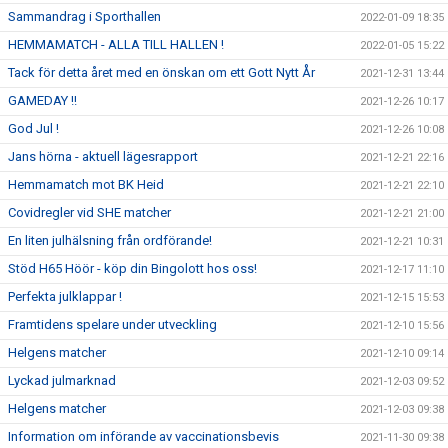
Sammandrag i Sporthallen
2022-01-09 18:35
HEMMAMATCH - ALLA TILL HALLEN !
2022-01-05 15:22
Tack för detta året med en önskan om ett Gott Nytt År
2021-12-31 13:44
GAMEDAY !!
2021-12-26 10:17
God Jul !
2021-12-26 10:08
Jans hörna - aktuell lägesrapport
2021-12-21 22:16
Hemmamatch mot BK Heid
2021-12-21 22:10
Covidregler vid SHE matcher
2021-12-21 21:00
En liten julhälsning från ordförande!
2021-12-21 10:31
Stöd H65 Höör - köp din Bingolott hos oss!
2021-12-17 11:10
Perfekta julklappar !
2021-12-15 15:53
Framtidens spelare under utveckling
2021-12-10 15:56
Helgens matcher
2021-12-10 09:14
Lyckad julmarknad
2021-12-03 09:52
Helgens matcher
2021-12-03 09:38
Information om införande av vaccinationsbevis
2021-11-30 09:38