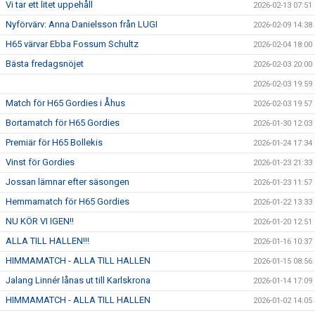
Vi tar ett litet uppehåll
2026-02-13 07:51
Nyförvärv: Anna Danielsson från LUGI
2026-02-09 14:38
H65 värvar Ebba Fossum Schultz
2026-02-04 18:00
Bästa fredagsnöjet
2026-02-03 20:00
2026-02-03 19:59
Match för H65 Gordies i Åhus
2026-02-03 19:57
Bortamatch för H65 Gordies
2026-01-30 12:03
Premiär för H65 Bollekis
2026-01-24 17:34
Vinst för Gordies
2026-01-23 21:33
Jossan lämnar efter säsongen
2026-01-23 11:57
Hemmamatch för H65 Gordies
2026-01-22 13:33
NU KÖR VI IGEN!!
2026-01-20 12:51
ALLA TILL HALLEN!!!
2026-01-16 10:37
HIMMAMATCH - ALLA TILL HALLEN
2026-01-15 08:56
Jalang Linnér lånas ut till Karlskrona
2026-01-14 17:09
HIMMAMATCH - ALLA TILL HALLEN
2026-01-02 14:05