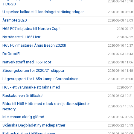
2020-08-14 15:10
11/8-20
U-spelare kallade till landslagets träningsdagar
2020-08-10 08:58
Årsmöte 2020
2020-08-08 12:03
H65 F07 inbjudna till Norden Cup!!
2020-07-17
Ny tränare till H65 Herr
2020-07-12
H65 F07 mästare i Åhus Beach 2020!!
2020-07-10 10:37
DoGoodEL
2020-07-03 14:43
Nätverksträff med H65 Höör
2020-06-18 11:06
Säsongskorten för 2020/21 släppta
2020-06-16 11:48
Lägesrapport för H65s kamp i Coronakrisen
2020-06-12 08:00
H65 - ett varumärke att räkna med
2020-06-11
Raskakorven är tillbaka!
2020-06-03 10:21
Bidra till H65 Höör med e-bok och ljudbokstjänsten
2020-05-27 13:55
Nextory!
Inte ensam aldrig glömd
2020-05-26 09:35
Skånska Dagbladet ny mediepartner
2020-05-22 10:13
Följ och deltag i hjältematchen
2020-05-19 20:00