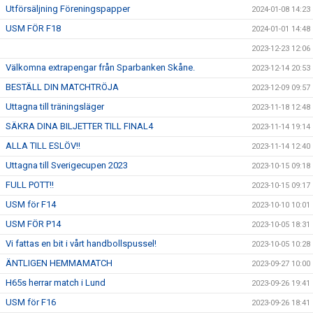
Utförsäljning Föreningspapper
2024-01-08 14:23
USM FÖR F18
2024-01-01 14:48
2023-12-23 12:06
Välkomna extrapengar från Sparbanken Skåne.
2023-12-14 20:53
BESTÄLL DIN MATCHTRÖJA
2023-12-09 09:57
Uttagna till träningsläger
2023-11-18 12:48
SÄKRA DINA BILJETTER TILL FINAL4
2023-11-14 19:14
ALLA TILL ESLÖV!!
2023-11-14 12:40
Uttagna till Sverigecupen 2023
2023-10-15 09:18
FULL POTT!!
2023-10-15 09:17
USM för F14
2023-10-10 10:01
USM FÖR P14
2023-10-05 18:31
Vi fattas en bit i vårt handbollspussel!
2023-10-05 10:28
ÄNTLIGEN HEMMAMATCH
2023-09-27 10:00
H65s herrar match i Lund
2023-09-26 19:41
USM för F16
2023-09-26 18:41