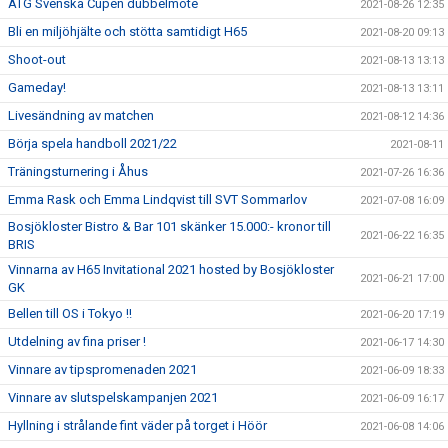
ATG Svenska Cupen dubbelmöte
2021-08-26 12:35
Bli en miljöhjälte och stötta samtidigt H65
2021-08-20 09:13
Shoot-out
2021-08-13 13:13
Gameday!
2021-08-13 13:11
Livesändning av matchen
2021-08-12 14:36
Börja spela handboll 2021/22
2021-08-11
Träningsturnering i Åhus
2021-07-26 16:36
Emma Rask och Emma Lindqvist till SVT Sommarlov
2021-07-08 16:09
Bosjökloster Bistro & Bar 101 skänker 15.000:- kronor till
2021-06-22 16:35
BRIS
Vinnarna av H65 Invitational 2021 hosted by Bosjökloster
2021-06-21 17:00
GK
Bellen till OS i Tokyo !!
2021-06-20 17:19
Utdelning av fina priser !
2021-06-17 14:30
Vinnare av tipspromenaden 2021
2021-06-09 18:33
Vinnare av slutspelskampanjen 2021
2021-06-09 16:17
Hyllning i strålande fint väder på torget i Höör
2021-06-08 14:06