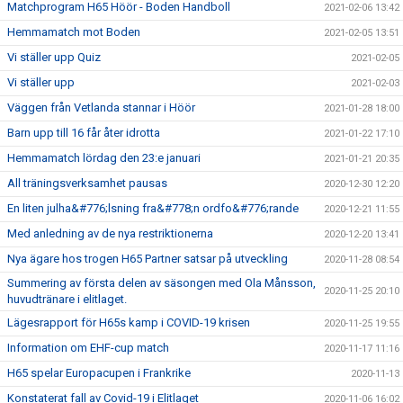
Matchprogram H65 Höör - Boden Handboll
2021-02-06 13:42
Hemmamatch mot Boden
2021-02-05 13:51
Vi ställer upp Quiz
2021-02-05
Vi ställer upp
2021-02-03
Väggen från Vetlanda stannar i Höör
2021-01-28 18:00
Barn upp till 16 får åter idrotta
2021-01-22 17:10
Hemmamatch lördag den 23:e januari
2021-01-21 20:35
All träningsverksamhet pausas
2020-12-30 12:20
En liten julha&#776;lsning fra&#778;n ordfo&#776;rande
2020-12-21 11:55
Med anledning av de nya restriktionerna
2020-12-20 13:41
Nya ägare hos trogen H65 Partner satsar på utveckling
2020-11-28 08:54
Summering av första delen av säsongen med Ola Månsson,
2020-11-25 20:10
huvudtränare i elitlaget.
Lägesrapport för H65s kamp i COVID-19 krisen
2020-11-25 19:55
Information om EHF-cup match
2020-11-17 11:16
H65 spelar Europacupen i Frankrike
2020-11-13
Konstaterat fall av Covid-19 i Elitlaget
2020-11-06 16:02