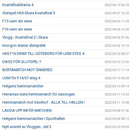
Kvartsfinaldrama 4
2022-04-13 06:33
Slutspel H65-Skara kvartsfinal 3
2022-04-07 16:22
F15 vann sin serie
2022-04-05 11:49
F16 vann sin serie
2022-04-04 15:20
Vlogg - Kvartsfinal 2 i Skara
2022-04-04 07:46
Imorgon startar slutspelet
2022-03-26 10:10
H65 F16 DRAR TILL GÖTEBORG FÖR USM STEG 4
2022-03-23 08:37
DAGS FÖR SLUTSPEL !!
2022-03-22 12:35
BORTAMATCH MOT ÖNNERED
2022-03-17 11:14
USM för F14/07 steg 4
2022-03-15 00:03
Helgens hemmamatcher
2022-03-12 09:14
Herrarnas sista hemmamatch för säsongen
2022-03-11 14:42
Hemmamatch mot Sävehof - ALLA TILL HALLEN !
2022-03-11 14:38
LADDA UPP INFÖR MATCHEN
2022-03-08 07:36
Helgens hemmamatcher i Sporthallen
2022-03-04 08:12
Nytt avsnitt av Vloggen...del 3
2022-02-23 09:49