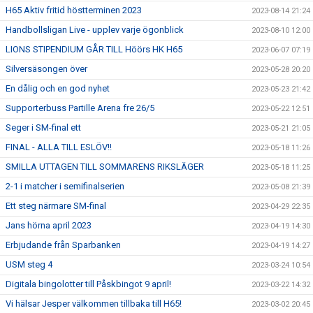
H65 Aktiv fritid höstterminen 2023
2023-08-14 21:24
Handbollsligan Live - upplev varje ögonblick
2023-08-10 12:00
LIONS STIPENDIUM GÅR TILL Höörs HK H65
2023-06-07 07:19
Silversäsongen över
2023-05-28 20:20
En dålig och en god nyhet
2023-05-23 21:42
Supporterbuss Partille Arena fre 26/5
2023-05-22 12:51
Seger i SM-final ett
2023-05-21 21:05
FINAL - ALLA TILL ESLÖV!!
2023-05-18 11:26
SMILLA UTTAGEN TILL SOMMARENS RIKSLÄGER
2023-05-18 11:25
2-1 i matcher i semifinalserien
2023-05-08 21:39
Ett steg närmare SM-final
2023-04-29 22:35
Jans hörna april 2023
2023-04-19 14:30
Erbjudande från Sparbanken
2023-04-19 14:27
USM steg 4
2023-03-24 10:54
Digitala bingolotter till Påskbingot 9 april!
2023-03-22 14:32
Vi hälsar Jesper välkommen tillbaka till H65!
2023-03-02 20:45