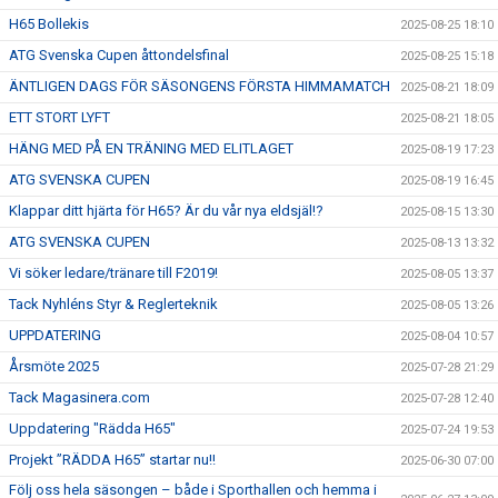
H65 Bollekis
2025-08-25 18:10
ATG Svenska Cupen åttondelsfinal
2025-08-25 15:18
ÄNTLIGEN DAGS FÖR SÄSONGENS FÖRSTA HIMMAMATCH
2025-08-21 18:09
ETT STORT LYFT
2025-08-21 18:05
HÄNG MED PÅ EN TRÄNING MED ELITLAGET
2025-08-19 17:23
ATG SVENSKA CUPEN
2025-08-19 16:45
Klappar ditt hjärta för H65? Är du vår nya eldsjäl!?
2025-08-15 13:30
ATG SVENSKA CUPEN
2025-08-13 13:32
Vi söker ledare/tränare till F2019!
2025-08-05 13:37
Tack Nyhléns Styr & Reglerteknik
2025-08-05 13:26
UPPDATERING
2025-08-04 10:57
Årsmöte 2025
2025-07-28 21:29
Tack Magasinera.com
2025-07-28 12:40
Uppdatering "Rädda H65"
2025-07-24 19:53
Projekt ”RÄDDA H65” startar nu!!
2025-06-30 07:00
Följ oss hela säsongen – både i Sporthallen och hemma i