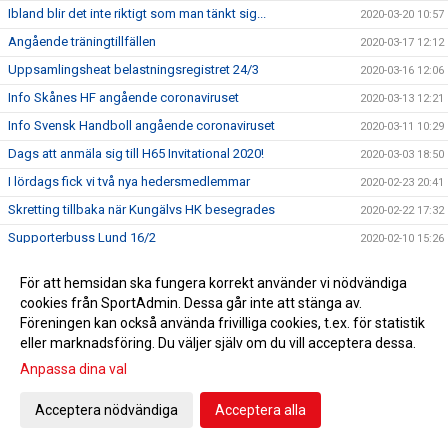
Ibland blir det inte riktigt som man tänkt sig...
2020-03-20 10:57
Angående träningtillfällen
2020-03-17 12:12
Uppsamlingsheat belastningsregistret 24/3
2020-03-16 12:06
Info Skånes HF angående coronaviruset
2020-03-13 12:21
Info Svensk Handboll angående coronaviruset
2020-03-11 10:29
Dags att anmäla sig till H65 Invitational 2020!
2020-03-03 18:50
I lördags fick vi två nya hedersmedlemmar
2020-02-23 20:41
Skretting tillbaka när Kungälvs HK besegrades
2020-02-22 17:32
Supporterbuss Lund 16/2
2020-02-10 15:26
F 05 vidare till Steg 4 i USM
2020-02-05 10:31
För att hemsidan ska fungera korrekt använder vi nödvändiga
De va la gött
2020-01-20 20:35
cookies från SportAdmin. Dessa går inte att stänga av.
Hvenfelt representerade H65 Höör i debatt om jämställdhet
Föreningen kan också använda frivilliga cookies, t.ex. för statistik
2020-01-17 09:55
eller marknadsföring. Du väljer själv om du vill acceptera dessa.
Guld i Hallbybollen 2020
2020-01-08 09:26
Anpassa dina val
En liten julhälsning &#127876;
2019-12-23 11:23
Bli H65 volontär
2019-12-12 11:34
Acceptera nödvändiga
Acceptera alla
Nylansering - H65 Shoppen
2019-11-28 17:00