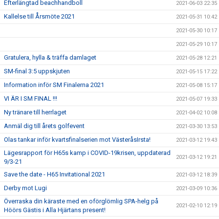
Efterlängtad beachhandboll
2021-06-03 22:35
Kallelse till Årsmöte 2021
2021-05-31 10:42
2021-05-30 10:17
2021-05-29 10:17
Gratulera, hylla & träffa damlaget
2021-05-28 12:21
SM-final 3:5 uppskjuten
2021-05-15 17:22
Information inför SM Finalerna 2021
2021-05-08 15:17
VI ÄR I SM FINAL !!!
2021-05-07 19:33
Ny tränare till herrlaget
2021-04-02 10:08
Anmäl dig till årets golfevent
2021-03-30 13:53
Olas tankar inför kvartsfinalserien mot VästeråsIrsta!
2021-03-12 19:43
Lägesrapport för H65s kamp i COVID-19krisen, uppdaterad
2021-03-12 19:21
9/3-21
Save the date - H65 Invitational 2021
2021-03-12 18:39
Derby mot Lugi
2021-03-09 10:36
Överraska din käraste med en oförglömlig SPA-helg på
2021-02-10 12:19
Höörs Gästis i Alla Hjärtans present!