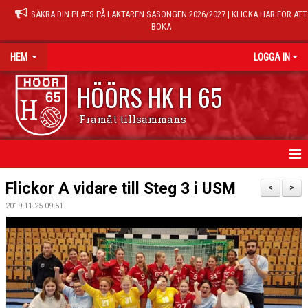
SÄKRA DIN PLATS PÅ LÄKTAREN SÄSONGEN 2026/2027 | KLICKA HÄR FÖR ATT
BOKA
HEM
LOGGA IN
HÖÖRS HK H 65
Framåt tillsammans
HEM
Flickor A vidare till Steg 3 i USM
<
>
2019-11-25 09:51
NYHETER
KALENDER
MATCHER
TRÄNINGSTIDER