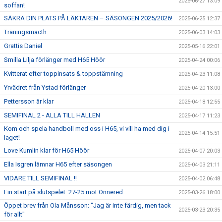
2025-06-27 13:09
soffan!
SÄKRA DIN PLATS PÅ LÄKTAREN – SÄSONGEN 2025/2026!
2025-06-25 12:37
Träningsmacth
2025-06-03 14:03
Grattis Daniel
2025-05-16 22:01
Smilla Lilja förlänger med H65 Höör
2025-04-24 00:06
Kvitterat efter toppinsats & toppstämning
2025-04-23 11:08
Yrvädret från Ystad förlänger
2025-04-20 13:00
Pettersson är klar
2025-04-18 12:55
SEMIFINAL 2 - ALLA TILL HALLEN
2025-04-17 11:23
Kom och spela handboll med oss i H65, vi vill ha med dig i
2025-04-14 15:51
laget!
Love Kumlin klar för H65 Höör
2025-04-07 20:03
Ella Isgren lämnar H65 efter säsongen
2025-04-03 21:11
VIDARE TILL SEMIFINAL !!
2025-04-02 06:48
Fin start på slutspelet: 27-25 mot Önnered
2025-03-26 18:00
Öppet brev från Ola Månsson: "Jag är inte färdig, men tack
2025-03-23 20:35
för allt"