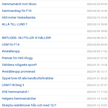
Hemmamatch mot Skuru
2022-02-23 09:43
Sammandrag för F10
2022-02-20 14:49
H65 möter Västeråsirsta
2022-02-19 10:42
ALLA TILL LUND !!
2022-02-10 18:00
2022-02-09 18:00
ÄNTLIGEN...NU FYLLER VI HALLEN!!
2022-02-08 23:27
USM för F14
2022-02-04 09:43
#viställerupp
2022-02-03 17:52
Premiär för H65 Vlogg
2022-02-01 07:52
Världens roligaste sport!!
2022-01-31 13:24
#viställerupp promenad
2022-01-26 12:11
Öppet brev till alla handbollsföräldrar
2022-01-21 20:20
USM F18 Steg 3
2022-01-21 07:57
SHE hemmamatch !
2022-01-17 17:53
Helgens hemmamatcher
2022-01-14 10:50
Skärpta restriktioner från och med 12/1
2022-01-12 10:07