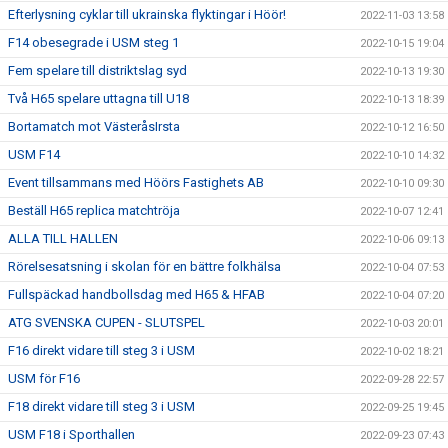
Efterlysning cyklar till ukrainska flyktingar i Höör!
2022-11-03 13:58
F14 obesegrade i USM steg 1
2022-10-15 19:04
Fem spelare till distriktslag syd
2022-10-13 19:30
Två H65 spelare uttagna till U18
2022-10-13 18:39
Bortamatch mot VästeråsIrsta
2022-10-12 16:50
USM F14
2022-10-10 14:32
Event tillsammans med Höörs Fastighets AB
2022-10-10 09:30
Beställ H65 replica matchtröja
2022-10-07 12:41
ALLA TILL HALLEN
2022-10-06 09:13
Rörelsesatsning i skolan för en bättre folkhälsa
2022-10-04 07:53
Fullspäckad handbollsdag med H65 & HFAB
2022-10-04 07:20
ATG SVENSKA CUPEN - SLUTSPEL
2022-10-03 20:01
F16 direkt vidare till steg 3 i USM
2022-10-02 18:21
USM för F16
2022-09-28 22:57
F18 direkt vidare till steg 3 i USM
2022-09-25 19:45
USM F18 i Sporthallen
2022-09-23 07:43