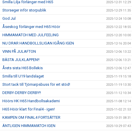
Smilla Lilja förlänger med H65
2025-12-31 12:29
Storseger inför storpublik
2025-12-29 11:35
God Jul
2025-12-24 10:08
Åseskog förlänger med H65 Höör
2025-12-22 18:55
HIMMAMATCH MED JULFEELING
2025-12-20 10:00
NU DRAR HANDBOLLSLIGAN IGÅNG IGEN
2025-12-16 20:04
VINN PÅ JULAFTON
2025-12-06 13:22
BÄSTA JULKLAPPEN!!
2025-12-06 13:21
Årets sista H65 Bollekis
2025-12-06 12:47
Smilla till U19 landslaget
2025-11-19 15:18
Stort tack till Tjörnarpsbuss för ert stöd!
2025-11-19 13:30
DERBY-DERBY-DERBY!!
2025-11-12 10:34
Höörs HK H65 Handbollsakademi
2025-11-08 12:14
H65 Höör klart för Final4 - igen!
2025-11-02 21:53
KAMPEN OM FINAL4 FORTSÄTTER
2025-10-31 08:31
ÄNTLIGEN HIMMAMATCH IGEN
2025-10-29 07:43