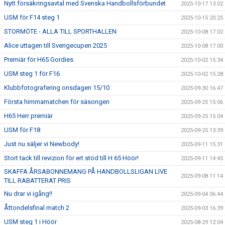
Nytt försäkringsavtal med Svenska Handbollsförbundet
2025-10-17 13:02
USM för F14 steg 1
2025-10-15 20:25
STORMÖTE - ALLA TILL SPORTHALLEN
2025-10-08 17:02
Alice uttagen till Sverigecupen 2025
2025-10-08 17:00
Premiär för H65 Gordies
2025-10-02 15:34
USM steg 1 för F16
2025-10-02 15:28
Klubbfotografering onsdagen 15/10
2025-09-30 16:47
Första himmamatchen för säsongen
2025-09-25 15:06
H65 Herr premiär
2025-09-25 15:04
USM för F18
2025-09-25 13:39
Just nu säljer vi Newbody!
2025-09-11 15:31
Stort tack till revizion för ert stöd till H 65 Höör!
2025-09-11 14:45
SKAFFA ÅRSABONNEMANG PÅ HANDBOLLSLIGAN LIVE
2025-09-08 11:14
TILL RABATTERAT PRIS
Nu drar vi igång!!
2025-09-04 06:44
Åttondelsfinal match 2
2025-09-03 16:39
USM steg 1 i Höör
2025-08-29 12:04