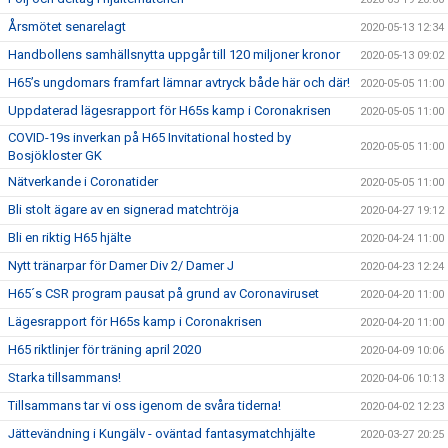
Årsmötet senarelagt
2020-05-13 12:34
Handbollens samhällsnytta uppgår till 120 miljoner kronor
2020-05-13 09:02
H65’s ungdomars framfart lämnar avtryck både här och där!
2020-05-05 11:00
Uppdaterad lägesrapport för H65s kamp i Coronakrisen
2020-05-05 11:00
COVID-19s inverkan på H65 Invitational hosted by
2020-05-05 11:00
Bosjökloster GK
Nätverkande i Coronatider
2020-05-05 11:00
Bli stolt ägare av en signerad matchtröja
2020-04-27 19:12
Bli en riktig H65 hjälte
2020-04-24 11:00
Nytt tränarpar för Damer Div 2/ Damer J
2020-04-23 12:24
H65´s CSR program pausat på grund av Coronaviruset
2020-04-20 11:00
Lägesrapport för H65s kamp i Coronakrisen
2020-04-20 11:00
H65 riktlinjer för träning april 2020
2020-04-09 10:06
Starka tillsammans!
2020-04-06 10:13
Tillsammans tar vi oss igenom de svåra tiderna!
2020-04-02 12:23
Jättevändning i Kungälv - oväntad fantasymatchhjälte
2020-03-27 20:25