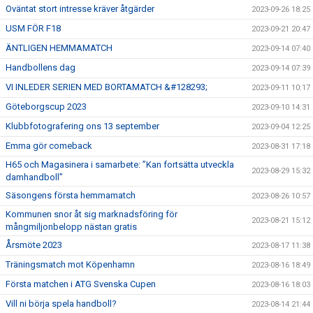
Oväntat stort intresse kräver åtgärder
2023-09-26 18:25
USM FÖR F18
2023-09-21 20:47
ÄNTLIGEN HEMMAMATCH
2023-09-14 07:40
Handbollens dag
2023-09-14 07:39
VI INLEDER SERIEN MED BORTAMATCH &#128293;
2023-09-11 10:17
Göteborgscup 2023
2023-09-10 14:31
Klubbfotografering ons 13 september
2023-09-04 12:25
Emma gör comeback
2023-08-31 17:18
H65 och Magasinera i samarbete: ”Kan fortsätta utveckla
2023-08-29 15:32
damhandboll”
Säsongens första hemmamatch
2023-08-26 10:57
Kommunen snor åt sig marknadsföring för
2023-08-21 15:12
mångmiljonbelopp nästan gratis
Årsmöte 2023
2023-08-17 11:38
Träningsmatch mot Köpenhamn
2023-08-16 18:49
Första matchen i ATG Svenska Cupen
2023-08-16 18:03
Vill ni börja spela handboll?
2023-08-14 21:44