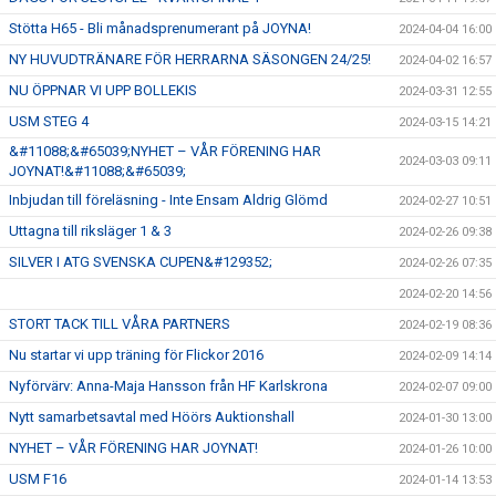
Stötta H65 - Bli månadsprenumerant på JOYNA!
2024-04-04 16:00
NY HUVUDTRÄNARE FÖR HERRARNA SÄSONGEN 24/25!
2024-04-02 16:57
NU ÖPPNAR VI UPP BOLLEKIS
2024-03-31 12:55
USM STEG 4
2024-03-15 14:21
&#11088;&#65039;NYHET – VÅR FÖRENING HAR
2024-03-03 09:11
JOYNAT!&#11088;&#65039;
Inbjudan till föreläsning - Inte Ensam Aldrig Glömd
2024-02-27 10:51
Uttagna till riksläger 1 & 3
2024-02-26 09:38
SILVER I ATG SVENSKA CUPEN&#129352;
2024-02-26 07:35
2024-02-20 14:56
STORT TACK TILL VÅRA PARTNERS
2024-02-19 08:36
Nu startar vi upp träning för Flickor 2016
2024-02-09 14:14
Nyförvärv: Anna-Maja Hansson från HF Karlskrona
2024-02-07 09:00
Nytt samarbetsavtal med Höörs Auktionshall
2024-01-30 13:00
NYHET – VÅR FÖRENING HAR JOYNAT!
2024-01-26 10:00
USM F16
2024-01-14 13:53