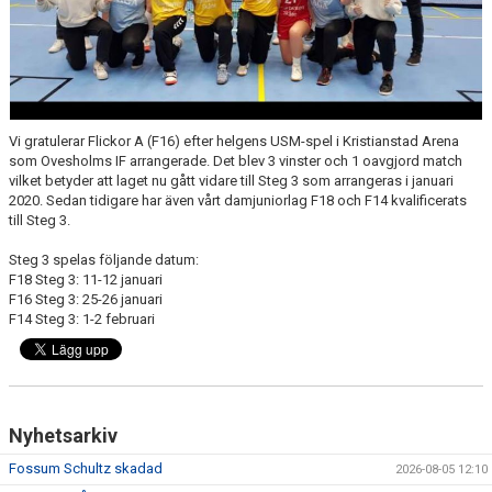
MEDLEMSAVGIFTER 2026/2027
USM
HANDBOLLSAKADEMIN
Vi gratulerar Flickor A (F16) efter helgens USM-spel i Kristianstad Arena
som Ovesholms IF arrangerade. Det blev 3 vinster och 1 oavgjord match
JL FYSIOCENTER
vilket betyder att laget nu gått vidare till Steg 3 som arrangeras i januari
2020. Sedan tidigare har även vårt damjuniorlag F18 och F14 kvalificerats
till Steg 3.
IDROTTSFÖRSÄKRINGAR
Steg 3 spelas följande datum:
F18 Steg 3: 11-12 januari
F16 Steg 3: 25-26 januari
F14 Steg 3: 1-2 februari
Nyhetsarkiv
Fossum Schultz skadad
2026-08-05 12:10