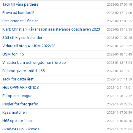
Tack till våra partners
2023-02-27 07:18
Prova på handboll!
2023-02-17 17:00
Fritt inträde till finalen!
2023-02-17 09:55
Klart: Christian Håkansson assisterande coach även 2023
2023-02-13 12:35
Sätt ett kryss i kalender
2023-02-01 07:28
Vidare till steg 4 i USM 2022/23
2023-01-23 10:32
USM för F16
2023-01-18 10:43
Vi sätter barn och ungdomar i rörelse
2023-01-13 13:04
Bli blodgivare - stöd H65
2023-01-13 13:01
Tack för detta året!
2022-12-31 11:59
H65 ÖPPNAR FRITIDS
2022-12-21 13:01
European League
2022-11-28 12:12
Regler för fotografer
2022-11-23 22:35
Rysarmatchen
2022-11-17 06:59
H65 spelare i final
2022-11-16 07:16
Skadevi Cup i Skövde
2022-11-03 20:05