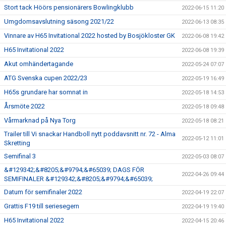
Stort tack Höörs pensionärers Bowlingklubb
2022-06-15 11:20
Umgdomsavslutning säsong 2021/22
2022-06-13 08:35
Vinnare av H65 Invitational 2022 hosted by Bosjökloster GK
2022-06-08 19:42
H65 Invitational 2022
2022-06-08 19:39
Akut omhändertagande
2022-05-24 07:07
ATG Svenska cupen 2022/23
2022-05-19 16:49
H65s grundare har somnat in
2022-05-18 14:53
Årsmöte 2022
2022-05-18 09:48
Vårmarknad på Nya Torg
2022-05-18 08:21
Trailer till Vi snackar Handboll nytt poddavsnitt nr. 72 - Alma
2022-05-12 11:01
Skretting
Semifinal 3
2022-05-03 08:07
&#129342;&#8205;&#9794;&#65039; DAGS FÖR
2022-04-26 09:44
SEMIFINALER &#129342;&#8205;&#9794;&#65039;
Datum för semifinaler 2022
2022-04-19 22:07
Grattis F19 till seriesegern
2022-04-19 19:40
H65 Invitational 2022
2022-04-15 20:46