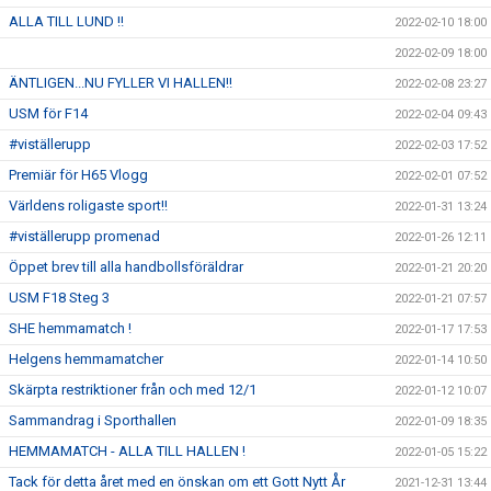
ALLA TILL LUND !!
2022-02-10 18:00
2022-02-09 18:00
ÄNTLIGEN...NU FYLLER VI HALLEN!!
2022-02-08 23:27
USM för F14
2022-02-04 09:43
#viställerupp
2022-02-03 17:52
Premiär för H65 Vlogg
2022-02-01 07:52
Världens roligaste sport!!
2022-01-31 13:24
#viställerupp promenad
2022-01-26 12:11
Öppet brev till alla handbollsföräldrar
2022-01-21 20:20
USM F18 Steg 3
2022-01-21 07:57
SHE hemmamatch !
2022-01-17 17:53
Helgens hemmamatcher
2022-01-14 10:50
Skärpta restriktioner från och med 12/1
2022-01-12 10:07
Sammandrag i Sporthallen
2022-01-09 18:35
HEMMAMATCH - ALLA TILL HALLEN !
2022-01-05 15:22
Tack för detta året med en önskan om ett Gott Nytt År
2021-12-31 13:44