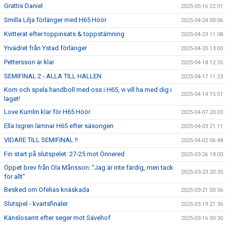
Grattis Daniel
2025-05-16 22:01
Smilla Lilja förlänger med H65 Höör
2025-04-24 00:06
Kvitterat efter toppinsats & toppstämning
2025-04-23 11:08
Yrvädret från Ystad förlänger
2025-04-20 13:00
Pettersson är klar
2025-04-18 12:55
SEMIFINAL 2 - ALLA TILL HALLEN
2025-04-17 11:23
Kom och spela handboll med oss i H65, vi vill ha med dig i
2025-04-14 15:51
laget!
Love Kumlin klar för H65 Höör
2025-04-07 20:03
Ella Isgren lämnar H65 efter säsongen
2025-04-03 21:11
VIDARE TILL SEMIFINAL !!
2025-04-02 06:48
Fin start på slutspelet: 27-25 mot Önnered
2025-03-26 18:00
Öppet brev från Ola Månsson: "Jag är inte färdig, men tack
2025-03-23 20:35
för allt"
Besked om Ofelias knäskada
2025-03-21 00:56
Slutspel - kvartsfinaler
2025-03-19 21:36
Känslosamt efter seger mot Sävehof
2025-03-16 00:30