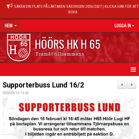
SÄKRA DIN PLATS PÅ LÄKTAREN SÄSONGEN 2026/2027 | KLICKA HÄR FÖR ATT
BOKA
HEM
LOGGA IN
HÖÖRS HK H 65
Framåt tillsammans
HEM
Supporterbuss Lund 16/2
<
>
2020-02-10 15:26
NYHETER
KALENDER
MATCHER
TRÄNINGSTIDER