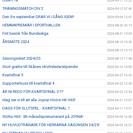
USM F18
2024-09-17 12:22
TRÄNINGSMATCH DIV 2
2024-09-12 07:46
Den 9:e september DRAR VI I GÅNG IGEN!!
2024-09-04 12:41
HEMMAPREMIÄR I SPORTHALLEN
2024-08-26 20:13
Fint besök från Bundesliga
2024-08-21 19:03
ÅRSMÖTE 2024
2024-08-14 10:35
2024-08-13 13:19
Säsongsstart 2024/25
2024-08-12 17:58
Stort grattis till Skånes idrottsledarstipendie
2024-05-16 10:00
Kvartsfinal 5
2024-04-27 16:45
Supporterbuss till kvartsfinal 4
2024-04-22 12:50
ÄR NI REDO FÖR KVARTSFINAL 3 !!?
2024-04-22 12:44
Idag ser vi till att alla Joynar Höörs HK H65!
2024-04-21 10:07
DAGS FÖR SLUTSPEL - KVARTSFINAL 1
2024-04-11 19:57
Stötta H65 - Bli månadsprenumerant på JOYNA!
2024-04-04 16:00
NY HUVUDTRÄNARE FÖR HERRARNA SÄSONGEN 24/25!
2024-04-02 16:57