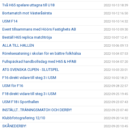
Två H65 spelare uttagna till U18
2022-10-13 18:39
Bortamatch mot VästeråsIrsta
2022-10-12 16:50
USM F14
2022-10-10 14:32
Event tillsammans med Höörs Fastighets AB
2022-10-10 09:30
Beställ H65 replica matchtröja
2022-10-07 12:41
ALLA TILL HALLEN
2022-10-06 09:13
Rörelsesatsning i skolan för en bättre folkhälsa
2022-10-04 07:53
Fullspäckad handbollsdag med H65 & HFAB
2022-10-04 07:20
ATG SVENSKA CUPEN - SLUTSPEL
2022-10-03 20:01
F16 direkt vidare till steg 3 i USM
2022-10-02 18:21
USM för F16
2022-09-28 22:57
F18 direkt vidare till steg 3 i USM
2022-09-25 19:45
USM F18 i Sporthallen
2022-09-23 07:43
INSTÄLLT...TRÄNINGSMATCH OCH DERBY!
2022-09-23 07:40
Klubbfotografering 12/10
2022-09-20 14:32
SKÅNEDERBY!
2022-09-20 10:45