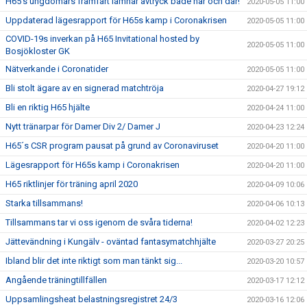
H65’s ungdomars framfart lämnar avtryck både här och där!
2020-05-05 11:00
Uppdaterad lägesrapport för H65s kamp i Coronakrisen
2020-05-05 11:00
COVID-19s inverkan på H65 Invitational hosted by
2020-05-05 11:00
Bosjökloster GK
Nätverkande i Coronatider
2020-05-05 11:00
Bli stolt ägare av en signerad matchtröja
2020-04-27 19:12
Bli en riktig H65 hjälte
2020-04-24 11:00
Nytt tränarpar för Damer Div 2/ Damer J
2020-04-23 12:24
H65´s CSR program pausat på grund av Coronaviruset
2020-04-20 11:00
Lägesrapport för H65s kamp i Coronakrisen
2020-04-20 11:00
H65 riktlinjer för träning april 2020
2020-04-09 10:06
Starka tillsammans!
2020-04-06 10:13
Tillsammans tar vi oss igenom de svåra tiderna!
2020-04-02 12:23
Jättevändning i Kungälv - oväntad fantasymatchhjälte
2020-03-27 20:25
Ibland blir det inte riktigt som man tänkt sig...
2020-03-20 10:57
Angående träningtillfällen
2020-03-17 12:12
Uppsamlingsheat belastningsregistret 24/3
2020-03-16 12:06