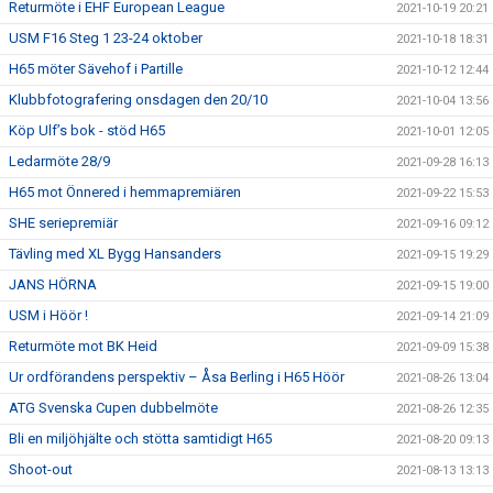
Returmöte i EHF European League
2021-10-19 20:21
USM F16 Steg 1 23-24 oktober
2021-10-18 18:31
H65 möter Sävehof i Partille
2021-10-12 12:44
Klubbfotografering onsdagen den 20/10
2021-10-04 13:56
Köp Ulf’s bok - stöd H65
2021-10-01 12:05
Ledarmöte 28/9
2021-09-28 16:13
H65 mot Önnered i hemmapremiären
2021-09-22 15:53
SHE seriepremiär
2021-09-16 09:12
Tävling med XL Bygg Hansanders
2021-09-15 19:29
JANS HÖRNA
2021-09-15 19:00
USM i Höör !
2021-09-14 21:09
Returmöte mot BK Heid
2021-09-09 15:38
Ur ordförandens perspektiv – Åsa Berling i H65 Höör
2021-08-26 13:04
ATG Svenska Cupen dubbelmöte
2021-08-26 12:35
Bli en miljöhjälte och stötta samtidigt H65
2021-08-20 09:13
Shoot-out
2021-08-13 13:13