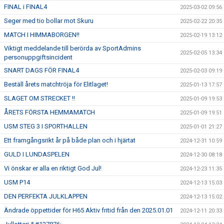
FINAL i FINAL4
2025-03-02 09:56
Seger med tio bollar mot Skuru
2025-02-22 20:35
MATCH I HIMMABORGEN!!
2025-02-19 13:12
Viktigt meddelande till berörda av SportAdmins
2025-02-05 13:34
personuppgiftsincident
SNART DAGS FÖR FINAL4
2025-02-03 09:19
Beställ årets matchtröja för Elitlaget!
2025-01-13 17:57
SLAGET OM STRECKET !!
2025-01-09 19:53
ÅRETS FÖRSTA HEMMAMATCH
2025-01-09 19:51
USM STEG 3 I SPORTHALLEN
2025-01-01 21:27
Ett framgångsrikt år på både plan och i hjärtat
2024-12-31 10:59
GULD I LUNDASPELEN
2024-12-30 08:18
Vi önskar er alla en riktigt God Jul!
2024-12-23 11:35
USM P14
2024-12-13 15:03
DEN PERFEKTA JULKLAPPEN
2024-12-13 15:02
Ändrade öppettider för H65 Aktiv fritid från den 2025.01.01
2024-12-11 20:33