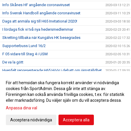
Info Skånes HF angående coronaviruset
2020-03-13 12:21
Info Svensk Handboll angående coronaviruset
2020-03-11 10:29
Dags att anmäla sig till H65 Invitational 2020!
2020-03-03 18:50
I lördags fick vi två nya hedersmedlemmar
2020-02-23 20:41
Skretting tillbaka när Kungälvs HK besegrades
2020-02-22 17:32
Supporterbuss Lund 16/2
2020-02-10 15:26
F 05 vidare till Steg 4 i USM
2020-02-05 10:31
De va la gött
2020-01-20 20:35
Hvenfelt representerade H65 Höör i debatt om jämställdhet
2020-01-17 09:55
Guld i Hallbybollen 2020
2020-01-08 09:26
För att hemsidan ska fungera korrekt använder vi nödvändiga
En liten julhälsning &#127876;
2019-12-23 11:23
cookies från SportAdmin. Dessa går inte att stänga av.
Föreningen kan också använda frivilliga cookies, t.ex. för statistik
Bli H65 volontär
2019-12-12 11:34
eller marknadsföring. Du väljer själv om du vill acceptera dessa.
Nylansering - H65 Shoppen
2019-11-28 17:00
Anpassa dina val
Flickor A vidare till Steg 3 i USM
2019-11-25 09:51
Radiointervju med tre tjejer från F 09
Acceptera nödvändiga
Acceptera alla
2019-11-13 11:16
Save the date!
2019-11-05 14:45