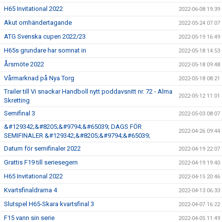
H65 Invitational 2022
2022-06-08 19:39
Akut omhändertagande
2022-05-24 07:07
ATG Svenska cupen 2022/23
2022-05-19 16:49
H65s grundare har somnat in
2022-05-18 14:53
Årsmöte 2022
2022-05-18 09:48
Vårmarknad på Nya Torg
2022-05-18 08:21
Trailer till Vi snackar Handboll nytt poddavsnitt nr. 72 - Alma
2022-05-12 11:01
Skretting
Semifinal 3
2022-05-03 08:07
&#129342;&#8205;&#9794;&#65039; DAGS FÖR
2022-04-26 09:44
SEMIFINALER &#129342;&#8205;&#9794;&#65039;
Datum för semifinaler 2022
2022-04-19 22:07
Grattis F19 till seriesegern
2022-04-19 19:40
H65 Invitational 2022
2022-04-15 20:46
Kvartsfinaldrama 4
2022-04-13 06:33
Slutspel H65-Skara kvartsfinal 3
2022-04-07 16:22
F15 vann sin serie
2022-04-05 11:49