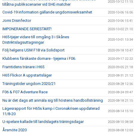
2020-10-12 11:15
tillåtna publikscenarier vid SHE-matcher
Covid-19 information gällande ungdomsverksamhet
2020-10-06 16:06
Jomi Disinfector
2020-10-06 15:41
IMPONERANDE SERIESTART!
2020-10-02 21:10
H65-tjejer vidare till omgång 3 i Skånes
2020-10-01 13:34
Distriktslagsuttagningar
Följ helgens USM F18 via Solidsport
2020-09-18 10:47
Klubbens färskaste domare - tjejerna i F06.
2020-09-17 22:22
Framtidens tränare i H65
2020-09-05 21:18
H65 Flickor A uppstartsläger
2020-08-31 21:12
Träningstider ungdom 2020/21
2020-08-28 12:56
F06 & F07 Adventure Race
2020-08-24 09:47
Nu är det dags att anmäla sig till höstens handbollsträning
2020-08-18 21:15
Lägesrapport för H65s kamp i Coronakrisen uppdaterad
2020-08-14 15:10
11/8-20
U-spelare kallade till landslagets träningsdagar
2020-08-10 08:58
Årsmöte 2020
2020-08-08 12:03