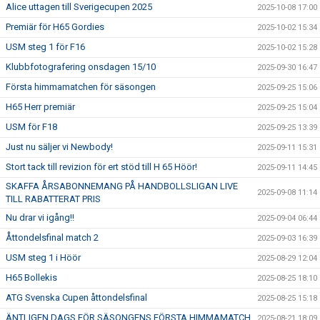
Alice uttagen till Sverigecupen 2025
2025-10-08 17:00
Premiär för H65 Gordies
2025-10-02 15:34
USM steg 1 för F16
2025-10-02 15:28
Klubbfotografering onsdagen 15/10
2025-09-30 16:47
Första himmamatchen för säsongen
2025-09-25 15:06
H65 Herr premiär
2025-09-25 15:04
USM för F18
2025-09-25 13:39
Just nu säljer vi Newbody!
2025-09-11 15:31
Stort tack till revizion för ert stöd till H 65 Höör!
2025-09-11 14:45
SKAFFA ÅRSABONNEMANG PÅ HANDBOLLSLIGAN LIVE
2025-09-08 11:14
TILL RABATTERAT PRIS
Nu drar vi igång!!
2025-09-04 06:44
Åttondelsfinal match 2
2025-09-03 16:39
USM steg 1 i Höör
2025-08-29 12:04
H65 Bollekis
2025-08-25 18:10
ATG Svenska Cupen åttondelsfinal
2025-08-25 15:18
ÄNTLIGEN DAGS FÖR SÄSONGENS FÖRSTA HIMMAMATCH
2025-08-21 18:09