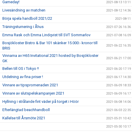
Gameday!
2021-08-13 13:11
Livesändning av matchen
2021-08-12 14:36
Börja spela handboll 2021/22
2021-08-11
Träningsturnering i Åhus
2021-07-26 16:36
Emma Rask och Emma Lindqvist till SVT Sommarlov
2021-07-08 16:09
Bosjökloster Bistro & Bar 101 skänker 15.000:- kronor till
2021-06-22 16:35
BRIS
Vinnarna av H65 Invitational 2021 hosted by Bosjökloster
2021-06-21 17:00
GK
Bellen till OS i Tokyo !!
2021-06-20 17:19
Utdelning av fina priser !
2021-06-17 14:30
Vinnare av tipspromenaden 2021
2021-06-09 18:33
Vinnare av slutspelskampanjen 2021
2021-06-09 16:17
Hyllning i strålande fint väder på torget i Höör
2021-06-08 14:06
Efterlängtad beachhandboll
2021-06-03 22:35
Kallelse till Årsmöte 2021
2021-05-31 10:42
2021-05-30 10:17