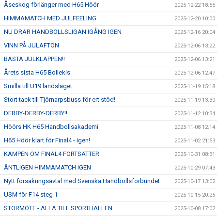
Åseskog förlänger med H65 Höör
2025-12-22 18:55
HIMMAMATCH MED JULFEELING
2025-12-20 10:00
NU DRAR HANDBOLLSLIGAN IGÅNG IGEN
2025-12-16 20:04
VINN PÅ JULAFTON
2025-12-06 13:22
BÄSTA JULKLAPPEN!!
2025-12-06 13:21
Årets sista H65 Bollekis
2025-12-06 12:47
Smilla till U19 landslaget
2025-11-19 15:18
Stort tack till Tjörnarpsbuss för ert stöd!
2025-11-19 13:30
DERBY-DERBY-DERBY!!
2025-11-12 10:34
Höörs HK H65 Handbollsakademi
2025-11-08 12:14
H65 Höör klart för Final4 - igen!
2025-11-02 21:53
KAMPEN OM FINAL4 FORTSÄTTER
2025-10-31 08:31
ÄNTLIGEN HIMMAMATCH IGEN
2025-10-29 07:43
Nytt försäkringsavtal med Svenska Handbollsförbundet
2025-10-17 13:02
USM för F14 steg 1
2025-10-15 20:25
STORMÖTE - ALLA TILL SPORTHALLEN
2025-10-08 17:02