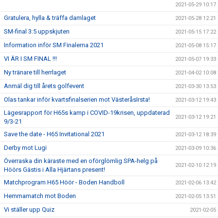
2021-05-29 10:17
Gratulera, hylla & träffa damlaget
2021-05-28 12:21
SM-final 3:5 uppskjuten
2021-05-15 17:22
Information inför SM Finalerna 2021
2021-05-08 15:17
VI ÄR I SM FINAL !!!
2021-05-07 19:33
Ny tränare till herrlaget
2021-04-02 10:08
Anmäl dig till årets golfevent
2021-03-30 13:53
Olas tankar inför kvartsfinalserien mot VästeråsIrsta!
2021-03-12 19:43
Lägesrapport för H65s kamp i COVID-19krisen, uppdaterad
2021-03-12 19:21
9/3-21
Save the date - H65 Invitational 2021
2021-03-12 18:39
Derby mot Lugi
2021-03-09 10:36
Överraska din käraste med en oförglömlig SPA-helg på
2021-02-10 12:19
Höörs Gästis i Alla Hjärtans present!
Matchprogram H65 Höör - Boden Handboll
2021-02-06 13:42
Hemmamatch mot Boden
2021-02-05 13:51
Vi ställer upp Quiz
2021-02-05