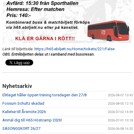
MEDLEMSAVGIFTER 2026/2027
USM
HANDBOLLSAKADEMIN
JL FYSIOCENTER
Länk till biljettsida:
https://h65.ebiljett.nu/Home/tickets/221/False
OBS. Entrébiljetten delas ut i samband med bussresan.
IDROTTSFÖRSÄKRINGAR
Nyhetsarkiv
Elitlaget håller öppen träning torsdagen den 27/8
2026-08-07 13:43
Fossum Schultz skadad
2026-08-05 12:10
Kallelse till Årsmöte 2026
2026-07-02 14:09
Anmäl dig till H65 Höstcamp 2026!
2026-07-01 10:18
SÄSONGSKORT 26/27
2026-06-08 16:32