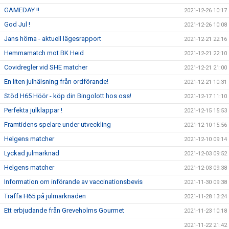
GAMEDAY !!
2021-12-26 10:17
God Jul !
2021-12-26 10:08
Jans hörna - aktuell lägesrapport
2021-12-21 22:16
Hemmamatch mot BK Heid
2021-12-21 22:10
Covidregler vid SHE matcher
2021-12-21 21:00
En liten julhälsning från ordförande!
2021-12-21 10:31
Stöd H65 Höör - köp din Bingolott hos oss!
2021-12-17 11:10
Perfekta julklappar !
2021-12-15 15:53
Framtidens spelare under utveckling
2021-12-10 15:56
Helgens matcher
2021-12-10 09:14
Lyckad julmarknad
2021-12-03 09:52
Helgens matcher
2021-12-03 09:38
Information om införande av vaccinationsbevis
2021-11-30 09:38
Träffa H65 på julmarknaden
2021-11-28 13:24
Ett erbjudande från Greveholms Gourmet
2021-11-23 10:18
2021-11-22 21:42