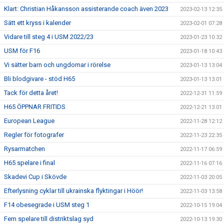
Klart: Christian Håkansson assisterande coach även 2023
2023-02-13 12:35
Sätt ett kryss i kalender
2023-02-01 07:28
Vidare till steg 4 i USM 2022/23
2023-01-23 10:32
USM för F16
2023-01-18 10:43
Vi sätter barn och ungdomar i rörelse
2023-01-13 13:04
Bli blodgivare - stöd H65
2023-01-13 13:01
Tack för detta året!
2022-12-31 11:59
H65 ÖPPNAR FRITIDS
2022-12-21 13:01
European League
2022-11-28 12:12
Regler för fotografer
2022-11-23 22:35
Rysarmatchen
2022-11-17 06:59
H65 spelare i final
2022-11-16 07:16
Skadevi Cup i Skövde
2022-11-03 20:05
Efterlysning cyklar till ukrainska flyktingar i Höör!
2022-11-03 13:58
F14 obesegrade i USM steg 1
2022-10-15 19:04
Fem spelare till distriktslag syd
2022-10-13 19:30