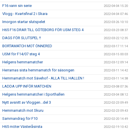
F16 vann sin serie
2022-04-04 15:20
Vlogg - Kvartsfinal 2 i Skara
2022-04-04 07:46
Imorgon startar slutspelet
2022-03-26 10:10
H65 F16 DRAR TILL GÖTEBORG FÖR USM STEG 4
2022-03-23 08:37
DAGS FÖR SLUTSPEL !!
2022-03-22 12:35
BORTAMATCH MOT ÖNNERED
2022-03-17 11:14
USM för F14/07 steg 4
2022-03-15 00:03
Helgens hemmamatcher
2022-03-12 09:14
Herrarnas sista hemmamatch för säsongen
2022-03-11 14:42
Hemmamatch mot Sävehof - ALLA TILL HALLEN !
2022-03-11 14:38
LADDA UPP INFÖR MATCHEN
2022-03-08 07:36
Helgens hemmamatcher i Sporthallen
2022-03-04 08:12
Nytt avsnitt av Vloggen...del 3
2022-02-23 09:49
Hemmamatch mot Skuru
2022-02-23 09:43
Sammandrag för F10
2022-02-20 14:49
H65 möter Västeråsirsta
2022-02-19 10:42