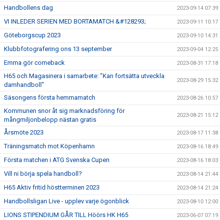
Handbollens dag
2023-09-14 07:39
VI INLEDER SERIEN MED BORTAMATCH &#128293;
2023-09-11 10:17
Göteborgscup 2023
2023-09-10 14:31
Klubbfotografering ons 13 september
2023-09-04 12:25
Emma gör comeback
2023-08-31 17:18
H65 och Magasinera i samarbete: ”Kan fortsätta utveckla
2023-08-29 15:32
damhandboll”
Säsongens första hemmamatch
2023-08-26 10:57
Kommunen snor åt sig marknadsföring för
2023-08-21 15:12
mångmiljonbelopp nästan gratis
Årsmöte 2023
2023-08-17 11:38
Träningsmatch mot Köpenhamn
2023-08-16 18:49
Första matchen i ATG Svenska Cupen
2023-08-16 18:03
Vill ni börja spela handboll?
2023-08-14 21:44
H65 Aktiv fritid höstterminen 2023
2023-08-14 21:24
Handbollsligan Live - upplev varje ögonblick
2023-08-10 12:00
LIONS STIPENDIUM GÅR TILL Höörs HK H65
2023-06-07 07:19