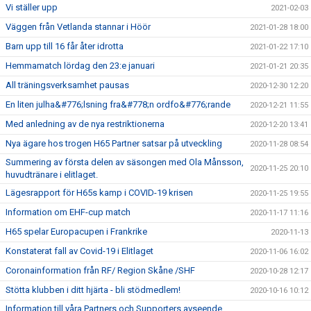
Vi ställer upp
2021-02-03
Väggen från Vetlanda stannar i Höör
2021-01-28 18:00
Barn upp till 16 får åter idrotta
2021-01-22 17:10
Hemmamatch lördag den 23:e januari
2021-01-21 20:35
All träningsverksamhet pausas
2020-12-30 12:20
En liten julha&#776;lsning fra&#778;n ordfo&#776;rande
2020-12-21 11:55
Med anledning av de nya restriktionerna
2020-12-20 13:41
Nya ägare hos trogen H65 Partner satsar på utveckling
2020-11-28 08:54
Summering av första delen av säsongen med Ola Månsson,
2020-11-25 20:10
huvudtränare i elitlaget.
Lägesrapport för H65s kamp i COVID-19 krisen
2020-11-25 19:55
Information om EHF-cup match
2020-11-17 11:16
H65 spelar Europacupen i Frankrike
2020-11-13
Konstaterat fall av Covid-19 i Elitlaget
2020-11-06 16:02
Coronainformation från RF/ Region Skåne /SHF
2020-10-28 12:17
Stötta klubben i ditt hjärta - bli stödmedlem!
2020-10-16 10:12
Information till våra Partners och Supporters avseende