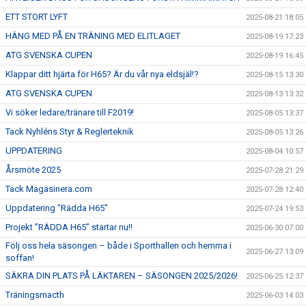
ETT STORT LYFT
2025-08-21 18:05
HÄNG MED PÅ EN TRÄNING MED ELITLAGET
2025-08-19 17:23
ATG SVENSKA CUPEN
2025-08-19 16:45
Klappar ditt hjärta för H65? Är du vår nya eldsjäl!?
2025-08-15 13:30
ATG SVENSKA CUPEN
2025-08-13 13:32
Vi söker ledare/tränare till F2019!
2025-08-05 13:37
Tack Nyhléns Styr & Reglerteknik
2025-08-05 13:26
UPPDATERING
2025-08-04 10:57
Årsmöte 2025
2025-07-28 21:29
Tack Magasinera.com
2025-07-28 12:40
Uppdatering "Rädda H65"
2025-07-24 19:53
Projekt ”RÄDDA H65” startar nu!!
2025-06-30 07:00
Följ oss hela säsongen – både i Sporthallen och hemma i
2025-06-27 13:09
soffan!
SÄKRA DIN PLATS PÅ LÄKTAREN – SÄSONGEN 2025/2026!
2025-06-25 12:37
Träningsmacth
2025-06-03 14:03