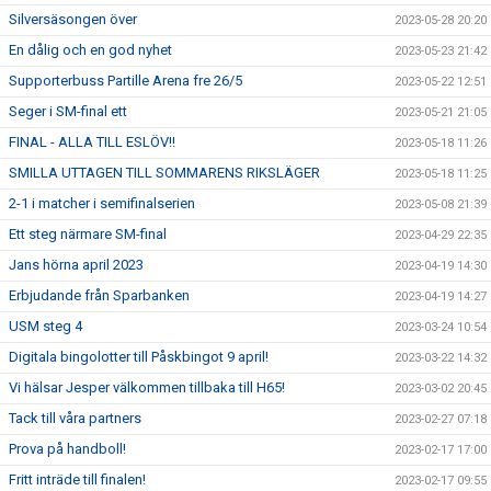
Silversäsongen över
2023-05-28 20:20
En dålig och en god nyhet
2023-05-23 21:42
Supporterbuss Partille Arena fre 26/5
2023-05-22 12:51
Seger i SM-final ett
2023-05-21 21:05
FINAL - ALLA TILL ESLÖV!!
2023-05-18 11:26
SMILLA UTTAGEN TILL SOMMARENS RIKSLÄGER
2023-05-18 11:25
2-1 i matcher i semifinalserien
2023-05-08 21:39
Ett steg närmare SM-final
2023-04-29 22:35
Jans hörna april 2023
2023-04-19 14:30
Erbjudande från Sparbanken
2023-04-19 14:27
USM steg 4
2023-03-24 10:54
Digitala bingolotter till Påskbingot 9 april!
2023-03-22 14:32
Vi hälsar Jesper välkommen tillbaka till H65!
2023-03-02 20:45
Tack till våra partners
2023-02-27 07:18
Prova på handboll!
2023-02-17 17:00
Fritt inträde till finalen!
2023-02-17 09:55