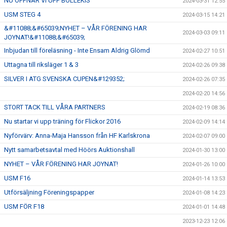
NU ÖPPNAR VI UPP BOLLEKIS
2024-03-31 12:55
USM STEG 4
2024-03-15 14:21
&#11088;&#65039;NYHET – VÅR FÖRENING HAR
2024-03-03 09:11
JOYNAT!&#11088;&#65039;
Inbjudan till föreläsning - Inte Ensam Aldrig Glömd
2024-02-27 10:51
Uttagna till riksläger 1 & 3
2024-02-26 09:38
SILVER I ATG SVENSKA CUPEN&#129352;
2024-02-26 07:35
2024-02-20 14:56
STORT TACK TILL VÅRA PARTNERS
2024-02-19 08:36
Nu startar vi upp träning för Flickor 2016
2024-02-09 14:14
Nyförvärv: Anna-Maja Hansson från HF Karlskrona
2024-02-07 09:00
Nytt samarbetsavtal med Höörs Auktionshall
2024-01-30 13:00
NYHET – VÅR FÖRENING HAR JOYNAT!
2024-01-26 10:00
USM F16
2024-01-14 13:53
Utförsäljning Föreningspapper
2024-01-08 14:23
USM FÖR F18
2024-01-01 14:48
2023-12-23 12:06