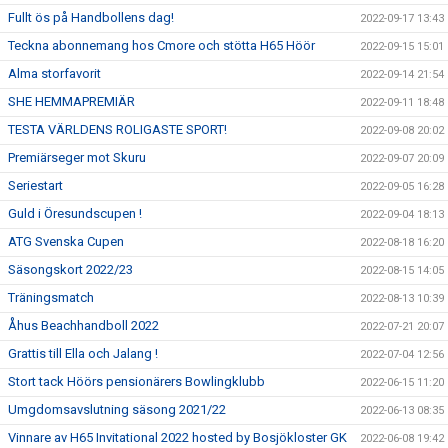
Fullt ös på Handbollens dag!
2022-09-17 13:43
Teckna abonnemang hos Cmore och stötta H65 Höör
2022-09-15 15:01
Alma storfavorit
2022-09-14 21:54
SHE HEMMAPREMIÄR
2022-09-11 18:48
TESTA VÄRLDENS ROLIGASTE SPORT!
2022-09-08 20:02
Premiärseger mot Skuru
2022-09-07 20:09
Seriestart
2022-09-05 16:28
Guld i Öresundscupen !
2022-09-04 18:13
ATG Svenska Cupen
2022-08-18 16:20
Säsongskort 2022/23
2022-08-15 14:05
Träningsmatch
2022-08-13 10:39
Åhus Beachhandboll 2022
2022-07-21 20:07
Grattis till Ella och Jalang !
2022-07-04 12:56
Stort tack Höörs pensionärers Bowlingklubb
2022-06-15 11:20
Umgdomsavslutning säsong 2021/22
2022-06-13 08:35
Vinnare av H65 Invitational 2022 hosted by Bosjökloster GK
2022-06-08 19:42