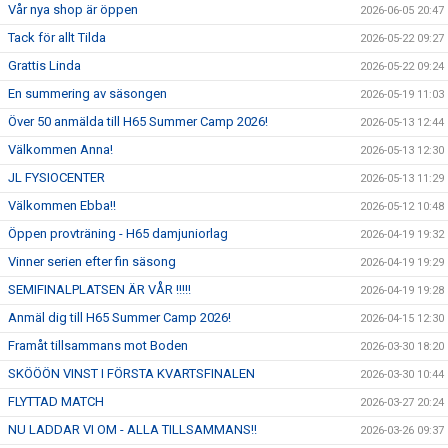
Vår nya shop är öppen
2026-06-05 20:47
Tack för allt Tilda
2026-05-22 09:27
Grattis Linda
2026-05-22 09:24
En summering av säsongen
2026-05-19 11:03
Över 50 anmälda till H65 Summer Camp 2026!
2026-05-13 12:44
Välkommen Anna!
2026-05-13 12:30
JL FYSIOCENTER
2026-05-13 11:29
Välkommen Ebba!!
2026-05-12 10:48
Öppen provträning - H65 damjuniorlag
2026-04-19 19:32
Vinner serien efter fin säsong
2026-04-19 19:29
SEMIFINALPLATSEN ÄR VÅR !!!!!
2026-04-19 19:28
Anmäl dig till H65 Summer Camp 2026!
2026-04-15 12:30
Framåt tillsammans mot Boden
2026-03-30 18:20
SKÖÖÖN VINST I FÖRSTA KVARTSFINALEN
2026-03-30 10:44
FLYTTAD MATCH
2026-03-27 20:24
NU LADDAR VI OM - ALLA TILLSAMMANS!!
2026-03-26 09:37