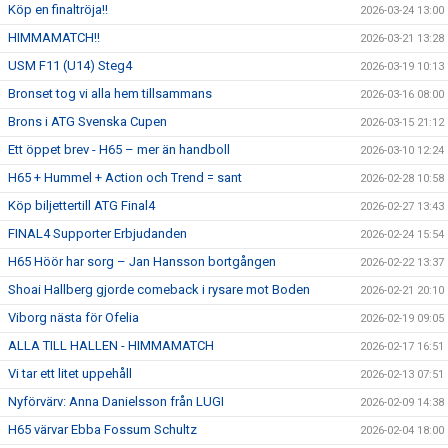
Köp en finaltröja!!
2026-03-24 13:00
HIMMAMATCH!!
2026-03-21 13:28
USM F11 (U14) Steg4
2026-03-19 10:13
Bronset tog vi alla hem tillsammans
2026-03-16 08:00
Brons i ATG Svenska Cupen
2026-03-15 21:12
Ett öppet brev - H65 – mer än handboll
2026-03-10 12:24
H65 + Hummel + Action och Trend = sant
2026-02-28 10:58
Köp biljettertill ATG Final4
2026-02-27 13:43
FINAL4 Supporter Erbjudanden
2026-02-24 15:54
H65 Höör har sorg – Jan Hansson bortgången
2026-02-22 13:37
Shoai Hallberg gjorde comeback i rysare mot Boden
2026-02-21 20:10
Viborg nästa för Ofelia
2026-02-19 09:05
ALLA TILL HALLEN - HIMMAMATCH
2026-02-17 16:51
Vi tar ett litet uppehåll
2026-02-13 07:51
Nyförvärv: Anna Danielsson från LUGI
2026-02-09 14:38
H65 värvar Ebba Fossum Schultz
2026-02-04 18:00