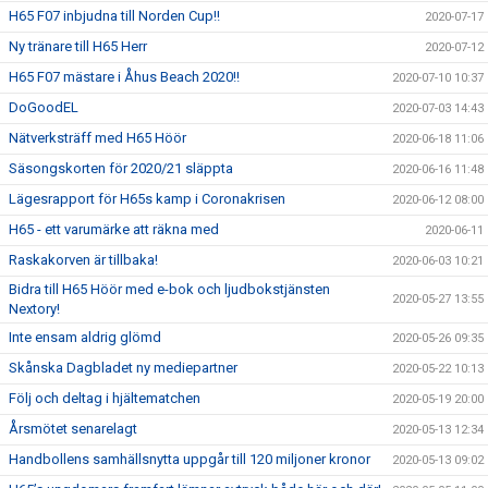
H65 F07 inbjudna till Norden Cup!!
2020-07-17
Ny tränare till H65 Herr
2020-07-12
H65 F07 mästare i Åhus Beach 2020!!
2020-07-10 10:37
DoGoodEL
2020-07-03 14:43
Nätverksträff med H65 Höör
2020-06-18 11:06
Säsongskorten för 2020/21 släppta
2020-06-16 11:48
Lägesrapport för H65s kamp i Coronakrisen
2020-06-12 08:00
H65 - ett varumärke att räkna med
2020-06-11
Raskakorven är tillbaka!
2020-06-03 10:21
Bidra till H65 Höör med e-bok och ljudbokstjänsten
2020-05-27 13:55
Nextory!
Inte ensam aldrig glömd
2020-05-26 09:35
Skånska Dagbladet ny mediepartner
2020-05-22 10:13
Följ och deltag i hjältematchen
2020-05-19 20:00
Årsmötet senarelagt
2020-05-13 12:34
Handbollens samhällsnytta uppgår till 120 miljoner kronor
2020-05-13 09:02