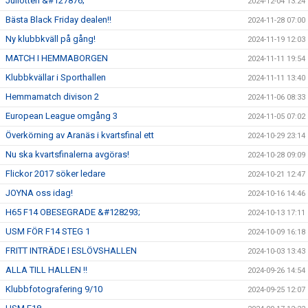
Jullotteri &#127876;
2024-12-04 13:24
Bästa Black Friday dealen!!
2024-11-28 07:00
Ny klubbkväll på gång!
2024-11-19 12:03
MATCH I HEMMABORGEN
2024-11-11 19:54
Klubbkvällar i Sporthallen
2024-11-11 13:40
Hemmamatch divison 2
2024-11-06 08:33
European League omgång 3
2024-11-05 07:02
Överkörning av Aranäs i kvartsfinal ett
2024-10-29 23:14
Nu ska kvartsfinalerna avgöras!
2024-10-28 09:09
Flickor 2017 söker ledare
2024-10-21 12:47
JOYNA oss idag!
2024-10-16 14:46
H65 F14 OBESEGRADE &#128293;
2024-10-13 17:11
USM FÖR F14 STEG 1
2024-10-09 16:18
FRITT INTRÄDE I ESLÖVSHALLEN
2024-10-03 13:43
ALLA TILL HALLEN !!
2024-09-26 14:54
Klubbfotografering 9/10
2024-09-25 12:07