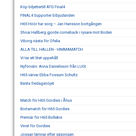
Köp biljettertill ATG Final4
FINAL4 Supporter Erbjudanden
H65 Höör har sorg – Jan Hansson bortgången
Shoai Hallberg gjorde comeback i rysare mot Boden
Viborg nästa för Ofelia
ALLA TILL HALLEN - HIMMAMATCH
Vi tar ett litet uppehåll
Nyförvärv: Anna Danielsson från LUGI
H65 värvar Ebba Fossum Schultz
Bästa fredagsnöjet
Match för H65 Gordies i Åhus
Bortamatch för H65 Gordies
Premiär för H65 Bollekis
Vinst för Gordies
Jossan lämnar efter säsongen