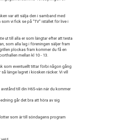
anken var att sälja den i samband med
m vi fick se på "TV" istället för live i
ut till alla er som längtar efter att testa
, som alla lag i föreningen säljer fram
e grillen plockas fram kommer du få en
orthallen mellan kl 10 - 13.
sk som eventuellt tittar förbi någon gång
så länge lagret i kiosken räcker. Vi vill
åll avstånd till din H65-vän när du kommer
edning går det bra att höra av sig
otter som är till söndagens program
HK H65