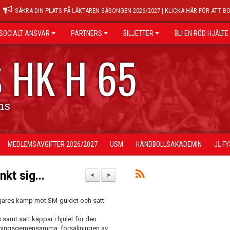
SÄKRA DIN PLATS PÅ LÄKTAREN SÄSONGEN 2026/2027 | KLICKA HÄR FÖR ATT B
SOCIALT ANSVAR
PARTNERS
BILJETTER
BLI EN RÖD HJÄLTE
 HK H 65
ns
MEDLEMSAVGIFTER 2026/2027
USM
HANDBOLLSAKADEMIN
JL F
nkt sig...
<
>
 krigares kamp mot SM-guldet och satt
 samt satt käppar i hjulet för den
öreningsgemensamma försäljningen av