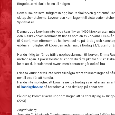
Bingolotter vi skulle ha nu till helgen.
Som ni säkert sett i tidigare inlägg har Raskakorven gjort entré. T
slutspelsmatcherna. Leveransen kom lagom till sista seriematchen so
Sporthallen.
Denna goda korv kan inte ligga kvar i kylen i H65-kiosken utan måste 
den. Raskakorven kommer att finnas som en av korvarna i H65-lådan
till 9 april, men eftersom de har lovat sol nu på lördag och kansk
exklusiv möjlighet att köpa den redan nu på lördag 21/3, utanför Sp
Har du riktig tur får du träffa upphovskvinnan till korven, Emma Ra
under dagen. 1 paket kostar 40 kr och du får 3 pkt för 100 kr. Gäller 
helst att du betalar med swish men kontanter går också bra.
I dessa virustider vill inte bidra till några stora folksamlingar så h
ner till oss för att handla.
Har du inte möjlighet att komma ner på lördag av en eller annan anl
till
kansli@h65.se
så försöker vi lösa ditt köp på annat sätt.
På lördag kommer även ungdomslagen att ha försäljning av Bingol
(22/3).
/Ingrid Viberg
Ansvarig för kiosk och föreningsgemensamma aktiviteter i Höörs 