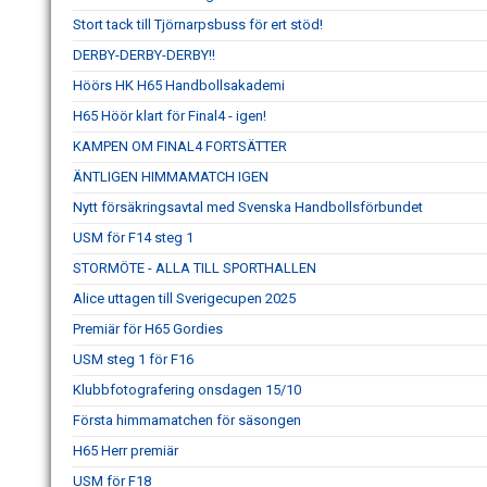
Stort tack till Tjörnarpsbuss för ert stöd!
DERBY-DERBY-DERBY!!
Höörs HK H65 Handbollsakademi
H65 Höör klart för Final4 - igen!
KAMPEN OM FINAL4 FORTSÄTTER
ÄNTLIGEN HIMMAMATCH IGEN
Nytt försäkringsavtal med Svenska Handbollsförbundet
USM för F14 steg 1
STORMÖTE - ALLA TILL SPORTHALLEN
Alice uttagen till Sverigecupen 2025
Premiär för H65 Gordies
USM steg 1 för F16
Klubbfotografering onsdagen 15/10
Första himmamatchen för säsongen
H65 Herr premiär
USM för F18