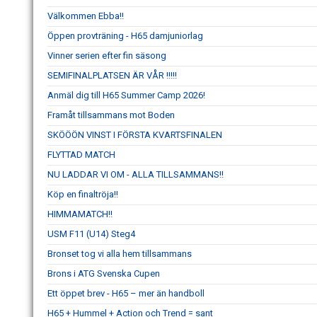
Välkommen Ebba!!
Öppen provträning - H65 damjuniorlag
Vinner serien efter fin säsong
SEMIFINALPLATSEN ÄR VÅR !!!!!
Anmäl dig till H65 Summer Camp 2026!
Framåt tillsammans mot Boden
SKÖÖÖN VINST I FÖRSTA KVARTSFINALEN
FLYTTAD MATCH
NU LADDAR VI OM - ALLA TILLSAMMANS!!
Köp en finaltröja!!
HIMMAMATCH!!
USM F11 (U14) Steg4
Bronset tog vi alla hem tillsammans
Brons i ATG Svenska Cupen
Ett öppet brev - H65 – mer än handboll
H65 + Hummel + Action och Trend = sant