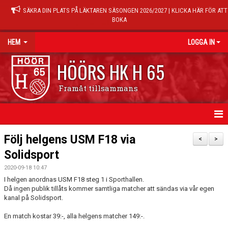
SÄKRA DIN PLATS PÅ LÄKTAREN SÄSONGEN 2026/2027 | KLICKA HÄR FÖR ATT
BOKA
HEM
LOGGA IN
HÖÖRS HK H 65
Framåt tillsammans
HEM
Följ helgens USM F18 via
<
>
Solidsport
NYHETER
2020-09-18 10:47
KALENDER
I helgen anordnas USM F18 steg 1 i Sporthallen.
Då ingen publik tillåts kommer samtliga matcher att sändas via vår egen
kanal på Solidsport.
MATCHER
En match kostar 39:-, alla helgens matcher 149:-.
TRÄNINGSTIDER