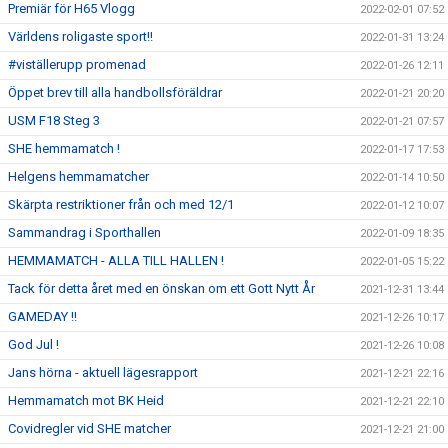
Premiär för H65 Vlogg
2022-02-01 07:52
Världens roligaste sport!!
2022-01-31 13:24
#viställerupp promenad
2022-01-26 12:11
Öppet brev till alla handbollsföräldrar
2022-01-21 20:20
USM F18 Steg 3
2022-01-21 07:57
SHE hemmamatch !
2022-01-17 17:53
Helgens hemmamatcher
2022-01-14 10:50
Skärpta restriktioner från och med 12/1
2022-01-12 10:07
Sammandrag i Sporthallen
2022-01-09 18:35
HEMMAMATCH - ALLA TILL HALLEN !
2022-01-05 15:22
Tack för detta året med en önskan om ett Gott Nytt År
2021-12-31 13:44
GAMEDAY !!
2021-12-26 10:17
God Jul !
2021-12-26 10:08
Jans hörna - aktuell lägesrapport
2021-12-21 22:16
Hemmamatch mot BK Heid
2021-12-21 22:10
Covidregler vid SHE matcher
2021-12-21 21:00