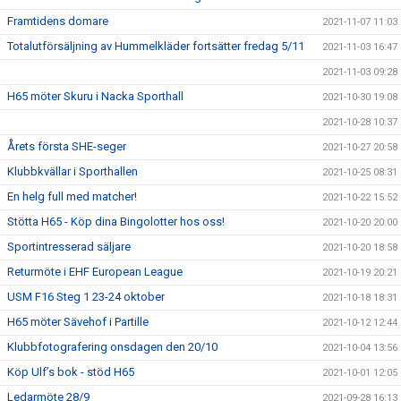
Framtidens domare
2021-11-07 11:03
Totalutförsäljning av Hummelkläder fortsätter fredag 5/11
2021-11-03 16:47
2021-11-03 09:28
H65 möter Skuru i Nacka Sporthall
2021-10-30 19:08
2021-10-28 10:37
Årets första SHE-seger
2021-10-27 20:58
Klubbkvällar i Sporthallen
2021-10-25 08:31
En helg full med matcher!
2021-10-22 15:52
Stötta H65 - Köp dina Bingolotter hos oss!
2021-10-20 20:00
Sportintresserad säljare
2021-10-20 18:58
Returmöte i EHF European League
2021-10-19 20:21
USM F16 Steg 1 23-24 oktober
2021-10-18 18:31
H65 möter Sävehof i Partille
2021-10-12 12:44
Klubbfotografering onsdagen den 20/10
2021-10-04 13:56
Köp Ulf’s bok - stöd H65
2021-10-01 12:05
Ledarmöte 28/9
2021-09-28 16:13