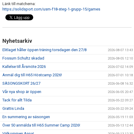
Länk till matcherna:
https://solidsport.com/usm-f18-steg-1-grupp-15/games
MEDLEMSAVGIFTER 2026/2027
USM
HANDBOLLSAKADEMIN
Nyhetsarkiv
JL FYSIOCENTER
Elitlaget håller öppen träning torsdagen den 27/8
2026-08-07 13:43
Fossum Schultz skadad
2026-08-05 12:10
IDROTTSFÖRSÄKRINGAR
Kallelse till Årsmöte 2026
2026-07-02 14:09
Anmäl dig till H65 Höstcamp 2026!
2026-07-01 10:18
SÄSONGSKORT 26/27
2026-06-08 16:32
Vår nya shop är öppen
2026-06-05 20:47
Tack för allt Tilda
2026-05-22 09:27
Grattis Linda
2026-05-22 09:24
En summering av säsongen
2026-05-19 11:03
Över 50 anmälda till H65 Summer Camp 2026!
2026-05-13 12:44
Välkommen Anna!
2026-05-13 12:30