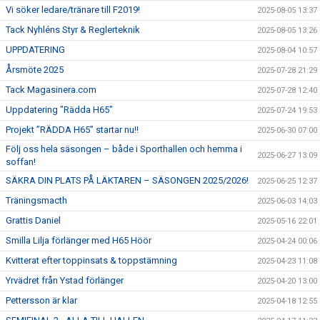
Vi söker ledare/tränare till F2019!
2025-08-05 13:37
Tack Nyhléns Styr & Reglerteknik
2025-08-05 13:26
UPPDATERING
2025-08-04 10:57
Årsmöte 2025
2025-07-28 21:29
Tack Magasinera.com
2025-07-28 12:40
Uppdatering "Rädda H65"
2025-07-24 19:53
Projekt ”RÄDDA H65” startar nu!!
2025-06-30 07:00
Följ oss hela säsongen – både i Sporthallen och hemma i
2025-06-27 13:09
soffan!
SÄKRA DIN PLATS PÅ LÄKTAREN – SÄSONGEN 2025/2026!
2025-06-25 12:37
Träningsmacth
2025-06-03 14:03
Grattis Daniel
2025-05-16 22:01
Smilla Lilja förlänger med H65 Höör
2025-04-24 00:06
Kvitterat efter toppinsats & toppstämning
2025-04-23 11:08
Yrvädret från Ystad förlänger
2025-04-20 13:00
Pettersson är klar
2025-04-18 12:55