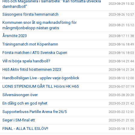
H65 och Magasinera i samarbete: ”Kan fortsätta utveckla
2023-08-29 15:32
damhandboll”
Säsongens första hemmamatch
2023-08-26 10:57
Kommunen snor åt sig marknadsföring för
2023-08-21 15:12
mångmiljonbelopp nästan gratis
Årsmöte 2023
2023-08-17 11:38
Träningsmatch mot Köpenhamn
2023-08-16 18:49
Första matchen i ATG Svenska Cupen
2023-08-16 18:03
Vill ni börja spela handboll?
2023-08-14 21:44
H65 Aktiv fritid höstterminen 2023
2023-08-14 21:24
Handbollsligan Live - upplev varje ögonblick
2023-08-10 12:00
LIONS STIPENDIUM GÅR TILL Höörs HK H65
2023-06-07 07:19
Silversäsongen över
2023-05-28 20:20
En dålig och en god nyhet
2023-05-23 21:42
Supporterbuss Partille Arena fre 26/5
2023-05-22 12:51
Seger i SM-final ett
2023-05-21 21:05
FINAL - ALLA TILL ESLÖV!!
2023-05-18 11:26