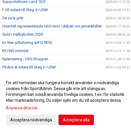
Supporterbuss Lund 16/2
2020-02-10 15:26
F 05 vidare till Steg 4 i USM
2020-02-05 10:31
De va la gött
2020-01-20 20:35
Hvenfelt representerade H65 Höör i debatt om jämställdhet
2020-01-17 09:55
Guld i Hallbybollen 2020
2020-01-08 09:26
En liten julhälsning &#127876;
2019-12-23 11:23
Bli H65 volontär
2019-12-12 11:34
Nylansering - H65 Shoppen
2019-11-28 17:00
Flickor A vidare till Steg 3 i USM
2019-11-25 09:51
Radiointervju med tre tjejer från F 09
2019-11-13 11:16
För att hemsidan ska fungera korrekt använder vi nödvändiga
Save the date!
2019-11-05 14:45
cookies från SportAdmin. Dessa går inte att stänga av.
Grym Gry och pigg Pripp när Heid besegrades
2019-11-02 18:40
Föreningen kan också använda frivilliga cookies, t.ex. för statistik
EHF-cupen: Knapp seger efter stark insats
eller marknadsföring. Du väljer själv om du vill acceptera dessa.
2019-10-12 19:18
Anpassa dina val
5-6/10 spelas USM i HÖÖR! Gratis inträde! Välkommen!
2019-10-03 13:55
Klubbfotografering onsdagen 9/10
2019-10-03 11:43
Acceptera nödvändiga
Acceptera alla
Sparbanken Skåne erbjuder Fri entré!
2019-10-02 13:37