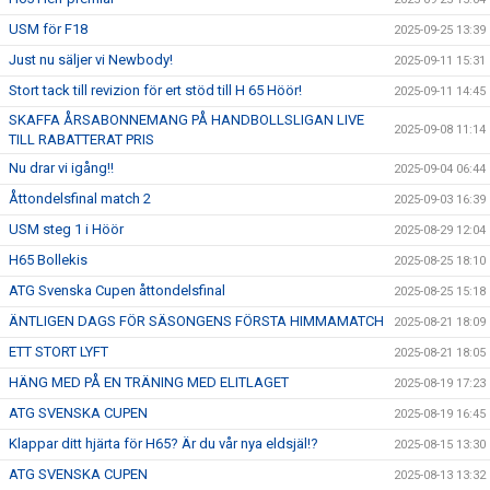
USM för F18
2025-09-25 13:39
Just nu säljer vi Newbody!
2025-09-11 15:31
Stort tack till revizion för ert stöd till H 65 Höör!
2025-09-11 14:45
SKAFFA ÅRSABONNEMANG PÅ HANDBOLLSLIGAN LIVE
2025-09-08 11:14
TILL RABATTERAT PRIS
Nu drar vi igång!!
2025-09-04 06:44
Åttondelsfinal match 2
2025-09-03 16:39
USM steg 1 i Höör
2025-08-29 12:04
H65 Bollekis
2025-08-25 18:10
ATG Svenska Cupen åttondelsfinal
2025-08-25 15:18
ÄNTLIGEN DAGS FÖR SÄSONGENS FÖRSTA HIMMAMATCH
2025-08-21 18:09
ETT STORT LYFT
2025-08-21 18:05
HÄNG MED PÅ EN TRÄNING MED ELITLAGET
2025-08-19 17:23
ATG SVENSKA CUPEN
2025-08-19 16:45
Klappar ditt hjärta för H65? Är du vår nya eldsjäl!?
2025-08-15 13:30
ATG SVENSKA CUPEN
2025-08-13 13:32