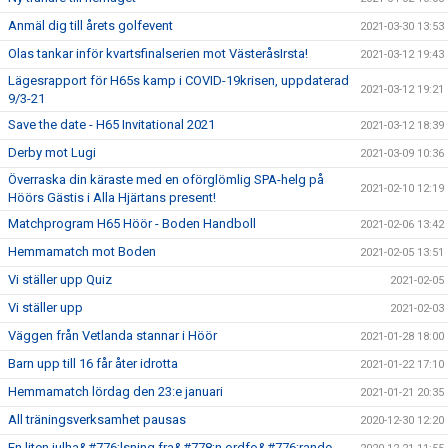
Anmäl dig till årets golfevent
2021-03-30 13:53
Olas tankar inför kvartsfinalserien mot VästeråsIrsta!
2021-03-12 19:43
Lägesrapport för H65s kamp i COVID-19krisen, uppdaterad
2021-03-12 19:21
9/3-21
Save the date - H65 Invitational 2021
2021-03-12 18:39
Derby mot Lugi
2021-03-09 10:36
Överraska din käraste med en oförglömlig SPA-helg på
2021-02-10 12:19
Höörs Gästis i Alla Hjärtans present!
Matchprogram H65 Höör - Boden Handboll
2021-02-06 13:42
Hemmamatch mot Boden
2021-02-05 13:51
Vi ställer upp Quiz
2021-02-05
Vi ställer upp
2021-02-03
Väggen från Vetlanda stannar i Höör
2021-01-28 18:00
Barn upp till 16 får åter idrotta
2021-01-22 17:10
Hemmamatch lördag den 23:e januari
2021-01-21 20:35
All träningsverksamhet pausas
2020-12-30 12:20
En liten julha&#776;lsning fra&#778;n ordfo&#776;rande