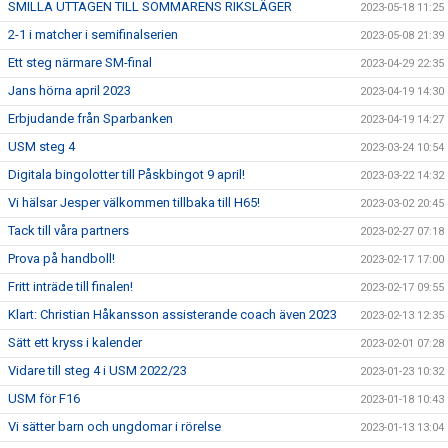
SMILLA UTTAGEN TILL SOMMARENS RIKSLÄGER
2023-05-18 11:25
2-1 i matcher i semifinalserien
2023-05-08 21:39
Ett steg närmare SM-final
2023-04-29 22:35
Jans hörna april 2023
2023-04-19 14:30
Erbjudande från Sparbanken
2023-04-19 14:27
USM steg 4
2023-03-24 10:54
Digitala bingolotter till Påskbingot 9 april!
2023-03-22 14:32
Vi hälsar Jesper välkommen tillbaka till H65!
2023-03-02 20:45
Tack till våra partners
2023-02-27 07:18
Prova på handboll!
2023-02-17 17:00
Fritt inträde till finalen!
2023-02-17 09:55
Klart: Christian Håkansson assisterande coach även 2023
2023-02-13 12:35
Sätt ett kryss i kalender
2023-02-01 07:28
Vidare till steg 4 i USM 2022/23
2023-01-23 10:32
USM för F16
2023-01-18 10:43
Vi sätter barn och ungdomar i rörelse
2023-01-13 13:04