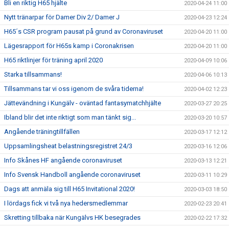
Bli en riktig H65 hjälte
2020-04-24 11:00
Nytt tränarpar för Damer Div 2/ Damer J
2020-04-23 12:24
H65´s CSR program pausat på grund av Coronaviruset
2020-04-20 11:00
Lägesrapport för H65s kamp i Coronakrisen
2020-04-20 11:00
H65 riktlinjer för träning april 2020
2020-04-09 10:06
Starka tillsammans!
2020-04-06 10:13
Tillsammans tar vi oss igenom de svåra tiderna!
2020-04-02 12:23
Jättevändning i Kungälv - oväntad fantasymatchhjälte
2020-03-27 20:25
Ibland blir det inte riktigt som man tänkt sig...
2020-03-20 10:57
Angående träningtillfällen
2020-03-17 12:12
Uppsamlingsheat belastningsregistret 24/3
2020-03-16 12:06
Info Skånes HF angående coronaviruset
2020-03-13 12:21
Info Svensk Handboll angående coronaviruset
2020-03-11 10:29
Dags att anmäla sig till H65 Invitational 2020!
2020-03-03 18:50
I lördags fick vi två nya hedersmedlemmar
2020-02-23 20:41
Skretting tillbaka när Kungälvs HK besegrades
2020-02-22 17:32