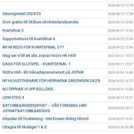
2024-08-13 13:19
Säsongsstart 2024/25
2024-08-12 17:58
Stort grattis till Skånes idrottsledarstipendie
2024-05-16 10:00
Kvartsfinal 5
2024-04-27 16:45
Supporterbuss till kvartsfinal 4
2024-04-22 12:50
ÄR NI REDO FÖR KVARTSFINAL 3 !!?
2024-04-22 12:44
Idag ser vi till att alla Joynar Höörs HK H65!
2024-04-21 10:07
DAGS FÖR SLUTSPEL - KVARTSFINAL 1
2024-04-11 19:57
Stötta H65 - Bli månadsprenumerant på JOYNA!
2024-04-04 16:00
NY HUVUDTRÄNARE FÖR HERRARNA SÄSONGEN 24/25!
2024-04-02 16:57
NU ÖPPNAR VI UPP BOLLEKIS
2024-03-31 12:55
USM STEG 4
2024-03-15 14:21
&#11088;&#65039;NYHET – VÅR FÖRENING HAR
2024-03-03 09:11
JOYNAT!&#11088;&#65039;
Inbjudan till föreläsning - Inte Ensam Aldrig Glömd
2024-02-27 10:51
Uttagna till riksläger 1 & 3
2024-02-26 09:38