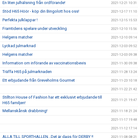
En liten julhälsning från ordförande!
2021-12-21 10:31
Stöd H65 Höör - köp din Bingolott hos oss!
2021-12-17 11:10
Perfekta julklappar !
2021-12-15 15:53
Framtidens spelare under utveckling
2021-12-10 15:56
Helgens matcher
2021-12-10 09:14
Lyckad julmarknad
2021-12-03 09:52
Helgens matcher
2021-12-03 09:38
Information om införande av vaccinationsbevis
2021-11-30 09:38
Träffa H65 på julmarknaden
2021-11-28 13:24
Ett erbjudande från Greveholms Gourmet
2021-11-23 10:18
2021-11-22 21:42
Stillton House of Fashion har ett exklusivt erbjudande till
2021-11-21 19:47
H65 familjen!
Mellanskånsk drabbning!
2021-11-18 21:24
2021-11-17 19:48
2021-11-12 17:14
ALLA TILL SPORTHALLEN...Det är dags för DERBY !!
2021-11-08 08:21