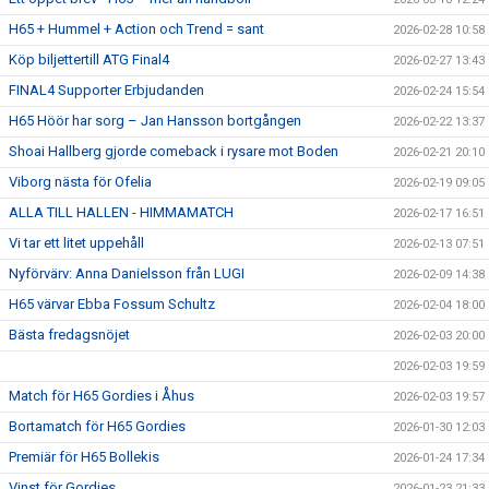
H65 + Hummel + Action och Trend = sant
2026-02-28 10:58
Köp biljettertill ATG Final4
2026-02-27 13:43
FINAL4 Supporter Erbjudanden
2026-02-24 15:54
H65 Höör har sorg – Jan Hansson bortgången
2026-02-22 13:37
Shoai Hallberg gjorde comeback i rysare mot Boden
2026-02-21 20:10
Viborg nästa för Ofelia
2026-02-19 09:05
ALLA TILL HALLEN - HIMMAMATCH
2026-02-17 16:51
Vi tar ett litet uppehåll
2026-02-13 07:51
Nyförvärv: Anna Danielsson från LUGI
2026-02-09 14:38
H65 värvar Ebba Fossum Schultz
2026-02-04 18:00
Bästa fredagsnöjet
2026-02-03 20:00
2026-02-03 19:59
Match för H65 Gordies i Åhus
2026-02-03 19:57
Bortamatch för H65 Gordies
2026-01-30 12:03
Premiär för H65 Bollekis
2026-01-24 17:34
Vinst för Gordies
2026-01-23 21:33