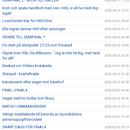
SEMIFINAL 2 - ALLA TILL HALLEN
2025-04-17 11:23
Kom och spela handboll med oss i H65, vi vill ha med dig i
2025-04-14 15:51
laget!
Love Kumlin klar för H65 Höör
2025-04-07 20:03
Ella Isgren lämnar H65 efter säsongen
2025-04-03 21:11
VIDARE TILL SEMIFINAL !!
2025-04-02 06:48
Fin start på slutspelet: 27-25 mot Önnered
2025-03-26 18:00
Öppet brev från Ola Månsson: "Jag är inte färdig, men tack
2025-03-23 20:35
för allt"
Besked om Ofelias knäskada
2025-03-21 00:56
Slutspel - kvartsfinaler
2025-03-19 21:36
Känslosamt efter seger mot Sävehof
2025-03-16 00:30
FINAL i FINAL4
2025-03-02 09:56
Seger med tio bollar mot Skuru
2025-02-22 20:35
MATCH I HIMMABORGEN!!
2025-02-19 13:12
Viktigt meddelande till berörda av SportAdmins
2025-02-05 13:34
personuppgiftsincident
SNART DAGS FÖR FINAL4
2025-02-03 09:19