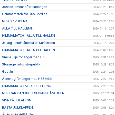
Jossan lämnar efter säsongen
2026-01-23 11:57
Hemmamatch för H65 Gordies
2026-01-22 13:33
NU KÖR VI IGEN!!
2026-01-20 12:51
ALLA TILL HALLEN!!!
2026-01-16 10:37
HIMMAMATCH - ALLA TILL HALLEN
2026-01-15 08:56
Jalang Linnér lånas ut till Karlskrona
2026-01-14 17:09
HIMMAMATCH - ALLA TILL HALLEN
2026-01-02 14:05
Smilla Lilja förlänger med H65
2025-12-31 12:29
Storseger inför storpublik
2025-12-29 11:35
God Jul
2025-12-24 10:08
Åseskog förlänger med H65 Höör
2025-12-22 18:55
HIMMAMATCH MED JULFEELING
2025-12-20 10:00
NU DRAR HANDBOLLSLIGAN IGÅNG IGEN
2025-12-16 20:04
VINN PÅ JULAFTON
2025-12-06 13:22
BÄSTA JULKLAPPEN!!
2025-12-06 13:21
Årets sista H65 Bollekis
2025-12-06 12:47