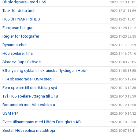
Bli blodgivare - stöd H65
2023-01-13 13:01
Tack för detta året!
2022-12-31 11:59
H65 ÖPPNAR FRITIDS
2022-12-21 13:01
European League
2022-11-28 12:12
Regler för fotografer
2022-11-23 22:35
Rysarmatchen
2022-11-17 06:59
H65 spelare i final
2022-11-16 07:16
Skadevi Cup i Skövde
2022-11-03 20:05
Efterlysning cyklar till ukrainska flyktingar i Höör!
2022-11-03 13:58
F14 obesegrade i USM steg 1
2022-10-15 19:04
Fem spelare till distriktslag syd
2022-10-13 19:30
Två H65 spelare uttagna till U18
2022-10-13 18:39
Bortamatch mot VästeråsIrsta
2022-10-12 16:50
USM F14
2022-10-10 14:32
Event tillsammans med Höörs Fastighets AB
2022-10-10 09:30
Beställ H65 replica matchtröja
2022-10-07 12:41