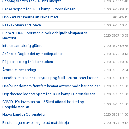
Säsongskorten för 2020/21 släppta
2020-06-16 11:48
Lägesrapport för H65s kamp i Coronakrisen
2020-06-12 08:00
H65 - ett varumärke att räkna med
2020-06-11
Raskakorven är tillbaka!
2020-06-03 10:21
Bidra till H65 Höör med e-bok och ljudbokstjänsten
2020-05-27 13:55
Nextory!
Inte ensam aldrig glömd
2020-05-26 09:35
Skånska Dagbladet ny mediepartner
2020-05-22 10:13
Följ och deltag i hjältematchen
2020-05-19 20:00
Årsmötet senarelagt
2020-05-13 12:34
Handbollens samhällsnytta uppgår till 120 miljoner kronor
2020-05-13 09:02
H65’s ungdomars framfart lämnar avtryck både här och där!
2020-05-05 11:00
Uppdaterad lägesrapport för H65s kamp i Coronakrisen
2020-05-05 11:00
COVID-19s inverkan på H65 Invitational hosted by
2020-05-05 11:00
Bosjökloster GK
Nätverkande i Coronatider
2020-05-05 11:00
Bli stolt ägare av en signerad matchtröja
2020-04-27 19:12