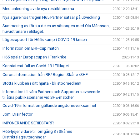
2020-12-21 11:55
Med anledning av de nya restriktionerna
2020-12-20 13:41
Nya ägare hos trogen H65 Partner satsar på utveckling
2020-11-28 08:54
Summering av första delen av säsongen med Ola Månsson,
2020-11-25 20:10
huvudtränare i elitlaget.
Lägesrapport för H65s kamp i COVID-19 krisen
2020-11-25 19:55
Information om EHF-cup match
2020-11-17 11:16
H65 spelar Europacupen i Frankrike
2020-11-13
Konstaterat fall av Covid-19 i Elitlaget
2020-11-06 16:02
Coronainformation från RF/ Region Skåne /SHF
2020-10-28 12:17
Stötta klubben i ditt hjärta - bli stödmedlem!
2020-10-16 10:12
Information till våra Partners och Supporters avseende
2020-10-12 11:15
tillåtna publikscenarier vid SHE-matcher
Covid-19 information gällande ungdomsverksamhet
2020-10-06 16:06
Jomi Disinfector
2020-10-06 15:41
IMPONERANDE SERIESTART!
2020-10-02 21:10
H65-tjejer vidare till omgång 3 i Skånes
2020-10-01 13:34
Distriktslagsuttagningar