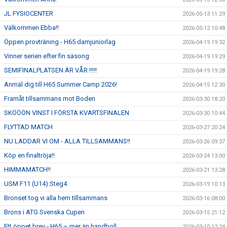
JL FYSIOCENTER
2026-05-13 11:29
Välkommen Ebba!!
2026-05-12 10:48
Öppen provträning - H65 damjuniorlag
2026-04-19 19:32
Vinner serien efter fin säsong
2026-04-19 19:29
SEMIFINALPLATSEN ÄR VÅR !!!!!
2026-04-19 19:28
Anmäl dig till H65 Summer Camp 2026!
2026-04-15 12:30
Framåt tillsammans mot Boden
2026-03-30 18:20
SKÖÖÖN VINST I FÖRSTA KVARTSFINALEN
2026-03-30 10:44
FLYTTAD MATCH
2026-03-27 20:24
NU LADDAR VI OM - ALLA TILLSAMMANS!!
2026-03-26 09:37
Köp en finaltröja!!
2026-03-24 13:00
HIMMAMATCH!!
2026-03-21 13:28
USM F11 (U14) Steg4
2026-03-19 10:13
Bronset tog vi alla hem tillsammans
2026-03-16 08:00
Brons i ATG Svenska Cupen
2026-03-15 21:12
Ett öppet brev - H65 – mer än handboll
2026-03-10 12:24