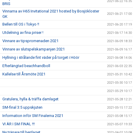
2021-06-22 16:35
BRIS
Vinnarna av H65 Invitational 2021 hosted by Bosjökloster
2021-06-21 17:00
GK
Bellen till OS i Tokyo !!
2021-06-20 17:19
Utdelning av fina priser !
2021-06-17 14:30
Vinnare av tipspromenaden 2021
2021-06-09 18:33
Vinnare av slutspelskampanjen 2021
2021-06-09 16:17
Hyllning i strålande fint väder på torget i Höör
2021-06-08 14:06
Efterlängtad beachhandboll
2021-06-03 22:35
Kallelse till Årsmöte 2021
2021-05-31 10:42
2021-05-30 10:17
2021-05-29 10:17
Gratulera, hylla & träffa damlaget
2021-05-28 12:21
SM-final 3:5 uppskjuten
2021-05-15 17:22
Information inför SM Finalerna 2021
2021-05-08 15:17
VI ÄR I SM FINAL !!!
2021-05-07 19:33
Ny tränare till herrlaget
2021-04-02 10:08