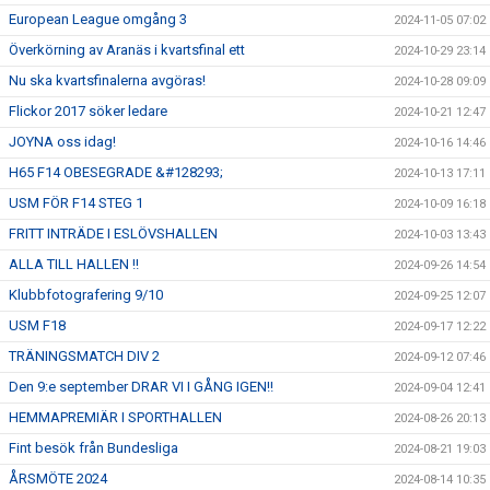
European League omgång 3
2024-11-05 07:02
Överkörning av Aranäs i kvartsfinal ett
2024-10-29 23:14
Nu ska kvartsfinalerna avgöras!
2024-10-28 09:09
Flickor 2017 söker ledare
2024-10-21 12:47
JOYNA oss idag!
2024-10-16 14:46
H65 F14 OBESEGRADE &#128293;
2024-10-13 17:11
USM FÖR F14 STEG 1
2024-10-09 16:18
FRITT INTRÄDE I ESLÖVSHALLEN
2024-10-03 13:43
ALLA TILL HALLEN !!
2024-09-26 14:54
Klubbfotografering 9/10
2024-09-25 12:07
USM F18
2024-09-17 12:22
TRÄNINGSMATCH DIV 2
2024-09-12 07:46
Den 9:e september DRAR VI I GÅNG IGEN!!
2024-09-04 12:41
HEMMAPREMIÄR I SPORTHALLEN
2024-08-26 20:13
Fint besök från Bundesliga
2024-08-21 19:03
ÅRSMÖTE 2024
2024-08-14 10:35