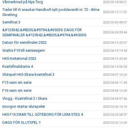
Vårmarknad på Nya Torg
2022-05-18 08:21
Trailer till Vi snackar Handboll nytt poddavsnitt nr. 72 - Alma
2022-05-12 11:01
Skretting
Semifinal 3
2022-05-03 08:07
&#129342;&#8205;&#9794;&#65039; DAGS FÖR
2022-04-26 09:44
SEMIFINALER &#129342;&#8205;&#9794;&#65039;
Datum för semifinaler 2022
2022-04-19 22:07
Grattis F19 till seriesegern
2022-04-19 19:40
H65 Invitational 2022
2022-04-15 20:46
Kvartsfinaldrama 4
2022-04-13 06:33
Slutspel H65-Skara kvartsfinal 3
2022-04-07 16:22
F15 vann sin serie
2022-04-05 11:49
F16 vann sin serie
2022-04-04 15:20
Vlogg - Kvartsfinal 2 i Skara
2022-04-04 07:46
Imorgon startar slutspelet
2022-03-26 10:10
H65 F16 DRAR TILL GÖTEBORG FÖR USM STEG 4
2022-03-23 08:37
DAGS FÖR SLUTSPEL !!
2022-03-22 12:35