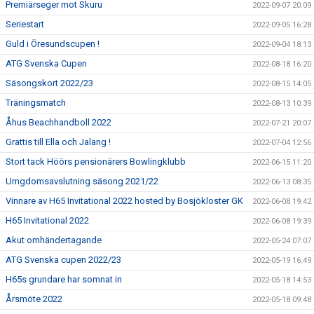
Premiärseger mot Skuru
2022-09-07 20:09
Seriestart
2022-09-05 16:28
Guld i Öresundscupen !
2022-09-04 18:13
ATG Svenska Cupen
2022-08-18 16:20
Säsongskort 2022/23
2022-08-15 14:05
Träningsmatch
2022-08-13 10:39
Åhus Beachhandboll 2022
2022-07-21 20:07
Grattis till Ella och Jalang !
2022-07-04 12:56
Stort tack Höörs pensionärers Bowlingklubb
2022-06-15 11:20
Umgdomsavslutning säsong 2021/22
2022-06-13 08:35
Vinnare av H65 Invitational 2022 hosted by Bosjökloster GK
2022-06-08 19:42
H65 Invitational 2022
2022-06-08 19:39
Akut omhändertagande
2022-05-24 07:07
ATG Svenska cupen 2022/23
2022-05-19 16:49
H65s grundare har somnat in
2022-05-18 14:53
Årsmöte 2022
2022-05-18 09:48