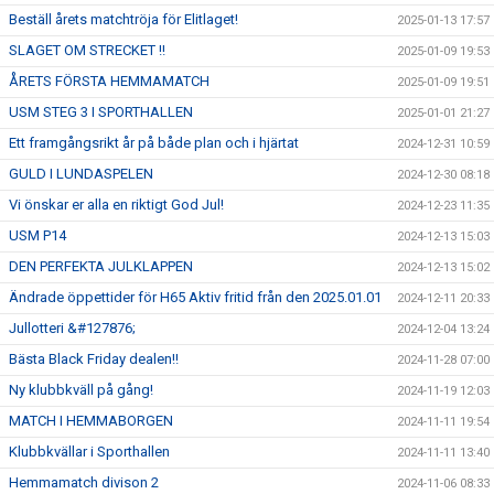
Beställ årets matchtröja för Elitlaget!
2025-01-13 17:57
SLAGET OM STRECKET !!
2025-01-09 19:53
ÅRETS FÖRSTA HEMMAMATCH
2025-01-09 19:51
USM STEG 3 I SPORTHALLEN
2025-01-01 21:27
Ett framgångsrikt år på både plan och i hjärtat
2024-12-31 10:59
GULD I LUNDASPELEN
2024-12-30 08:18
Vi önskar er alla en riktigt God Jul!
2024-12-23 11:35
USM P14
2024-12-13 15:03
DEN PERFEKTA JULKLAPPEN
2024-12-13 15:02
Ändrade öppettider för H65 Aktiv fritid från den 2025.01.01
2024-12-11 20:33
Jullotteri &#127876;
2024-12-04 13:24
Bästa Black Friday dealen!!
2024-11-28 07:00
Ny klubbkväll på gång!
2024-11-19 12:03
MATCH I HEMMABORGEN
2024-11-11 19:54
Klubbkvällar i Sporthallen
2024-11-11 13:40
Hemmamatch divison 2
2024-11-06 08:33