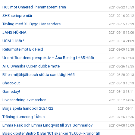
H65 mot Önnered i hemmapremiären
2021-09-22 15:53
SHE seriepremiär
2021-09-16 09:12
Tävling med XL Bygg Hansanders
2021-09-15 19:29
JANS HÖRNA
2021-09-15 19:00
USM i Höör !
2021-09-14 21:09
Returmöte mot BK Heid
2021-09-09 15:38
Ur ordförandens perspektiv – Åsa Berling i H65 Höör
2021-08-26 13:04
ATG Svenska Cupen dubbelmöte
2021-08-26 12:35
Bli en miljöhjälte och stötta samtidigt H65
2021-08-20 09:13
Shoot-out
2021-08-13 13:13
Gameday!
2021-08-13 13:11
Livesändning av matchen
2021-08-12 14:36
Börja spela handboll 2021/22
2021-08-11
Träningsturnering i Åhus
2021-07-26 16:36
Emma Rask och Emma Lindqvist till SVT Sommarlov
2021-07-08 16:09
Bosjökloster Bistro & Bar 101 skänker 15.000:- kronor till