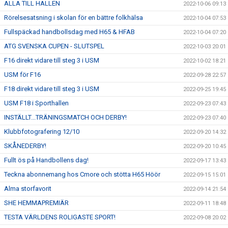
ALLA TILL HALLEN
2022-10-06 09:13
Rörelsesatsning i skolan för en bättre folkhälsa
2022-10-04 07:53
Fullspäckad handbollsdag med H65 & HFAB
2022-10-04 07:20
ATG SVENSKA CUPEN - SLUTSPEL
2022-10-03 20:01
F16 direkt vidare till steg 3 i USM
2022-10-02 18:21
USM för F16
2022-09-28 22:57
F18 direkt vidare till steg 3 i USM
2022-09-25 19:45
USM F18 i Sporthallen
2022-09-23 07:43
INSTÄLLT...TRÄNINGSMATCH OCH DERBY!
2022-09-23 07:40
Klubbfotografering 12/10
2022-09-20 14:32
SKÅNEDERBY!
2022-09-20 10:45
Fullt ös på Handbollens dag!
2022-09-17 13:43
Teckna abonnemang hos Cmore och stötta H65 Höör
2022-09-15 15:01
Alma storfavorit
2022-09-14 21:54
SHE HEMMAPREMIÄR
2022-09-11 18:48
TESTA VÄRLDENS ROLIGASTE SPORT!
2022-09-08 20:02