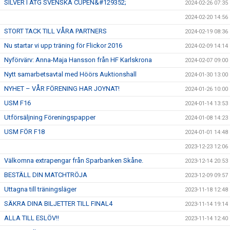
SILVER I ATG SVENSKA CUPEN&#129352;
2024-02-26 07:35
2024-02-20 14:56
STORT TACK TILL VÅRA PARTNERS
2024-02-19 08:36
Nu startar vi upp träning för Flickor 2016
2024-02-09 14:14
Nyförvärv: Anna-Maja Hansson från HF Karlskrona
2024-02-07 09:00
Nytt samarbetsavtal med Höörs Auktionshall
2024-01-30 13:00
NYHET – VÅR FÖRENING HAR JOYNAT!
2024-01-26 10:00
USM F16
2024-01-14 13:53
Utförsäljning Föreningspapper
2024-01-08 14:23
USM FÖR F18
2024-01-01 14:48
2023-12-23 12:06
Välkomna extrapengar från Sparbanken Skåne.
2023-12-14 20:53
BESTÄLL DIN MATCHTRÖJA
2023-12-09 09:57
Uttagna till träningsläger
2023-11-18 12:48
SÄKRA DINA BILJETTER TILL FINAL4
2023-11-14 19:14
ALLA TILL ESLÖV!!
2023-11-14 12:40