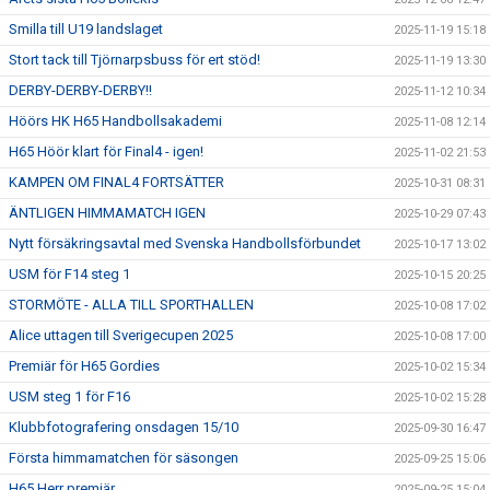
Smilla till U19 landslaget
2025-11-19 15:18
Stort tack till Tjörnarpsbuss för ert stöd!
2025-11-19 13:30
DERBY-DERBY-DERBY!!
2025-11-12 10:34
Höörs HK H65 Handbollsakademi
2025-11-08 12:14
H65 Höör klart för Final4 - igen!
2025-11-02 21:53
KAMPEN OM FINAL4 FORTSÄTTER
2025-10-31 08:31
ÄNTLIGEN HIMMAMATCH IGEN
2025-10-29 07:43
Nytt försäkringsavtal med Svenska Handbollsförbundet
2025-10-17 13:02
USM för F14 steg 1
2025-10-15 20:25
STORMÖTE - ALLA TILL SPORTHALLEN
2025-10-08 17:02
Alice uttagen till Sverigecupen 2025
2025-10-08 17:00
Premiär för H65 Gordies
2025-10-02 15:34
USM steg 1 för F16
2025-10-02 15:28
Klubbfotografering onsdagen 15/10
2025-09-30 16:47
Första himmamatchen för säsongen
2025-09-25 15:06
H65 Herr premiär
2025-09-25 15:04