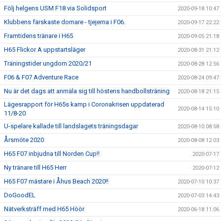
Följ helgens USM F18 via Solidsport
2020-09-18 10:47
Klubbens färskaste domare - tjejerna i F06.
2020-09-17 22:22
Framtidens tränare i H65
2020-09-05 21:18
H65 Flickor A uppstartsläger
2020-08-31 21:12
Träningstider ungdom 2020/21
2020-08-28 12:56
F06 & F07 Adventure Race
2020-08-24 09:47
Nu är det dags att anmäla sig till höstens handbollsträning
2020-08-18 21:15
Lägesrapport för H65s kamp i Coronakrisen uppdaterad
2020-08-14 15:10
11/8-20
U-spelare kallade till landslagets träningsdagar
2020-08-10 08:58
Årsmöte 2020
2020-08-08 12:03
H65 F07 inbjudna till Norden Cup!!
2020-07-17
Ny tränare till H65 Herr
2020-07-12
H65 F07 mästare i Åhus Beach 2020!!
2020-07-10 10:37
DoGoodEL
2020-07-03 14:43
Nätverksträff med H65 Höör
2020-06-18 11:06