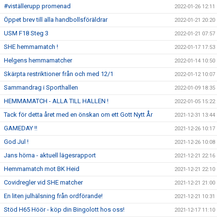
#viställerupp promenad
2022-01-26 12:11
Öppet brev till alla handbollsföräldrar
2022-01-21 20:20
USM F18 Steg 3
2022-01-21 07:57
SHE hemmamatch !
2022-01-17 17:53
Helgens hemmamatcher
2022-01-14 10:50
Skärpta restriktioner från och med 12/1
2022-01-12 10:07
Sammandrag i Sporthallen
2022-01-09 18:35
HEMMAMATCH - ALLA TILL HALLEN !
2022-01-05 15:22
Tack för detta året med en önskan om ett Gott Nytt År
2021-12-31 13:44
GAMEDAY !!
2021-12-26 10:17
God Jul !
2021-12-26 10:08
Jans hörna - aktuell lägesrapport
2021-12-21 22:16
Hemmamatch mot BK Heid
2021-12-21 22:10
Covidregler vid SHE matcher
2021-12-21 21:00
En liten julhälsning från ordförande!
2021-12-21 10:31
Stöd H65 Höör - köp din Bingolott hos oss!
2021-12-17 11:10