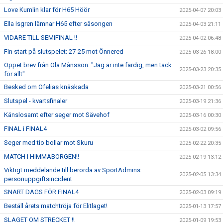
Love Kumlin klar för H65 Höör
2025-04-07 20:03
Ella Isgren lämnar H65 efter säsongen
2025-04-03 21:11
VIDARE TILL SEMIFINAL !!
2025-04-02 06:48
Fin start på slutspelet: 27-25 mot Önnered
2025-03-26 18:00
Öppet brev från Ola Månsson: "Jag är inte färdig, men tack
2025-03-23 20:35
för allt"
Besked om Ofelias knäskada
2025-03-21 00:56
Slutspel - kvartsfinaler
2025-03-19 21:36
Känslosamt efter seger mot Sävehof
2025-03-16 00:30
FINAL i FINAL4
2025-03-02 09:56
Seger med tio bollar mot Skuru
2025-02-22 20:35
MATCH I HIMMABORGEN!!
2025-02-19 13:12
Viktigt meddelande till berörda av SportAdmins
2025-02-05 13:34
personuppgiftsincident
SNART DAGS FÖR FINAL4
2025-02-03 09:19
Beställ årets matchtröja för Elitlaget!
2025-01-13 17:57
SLAGET OM STRECKET !!
2025-01-09 19:53