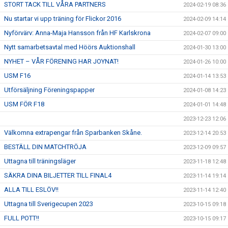
STORT TACK TILL VÅRA PARTNERS
2024-02-19 08:36
Nu startar vi upp träning för Flickor 2016
2024-02-09 14:14
Nyförvärv: Anna-Maja Hansson från HF Karlskrona
2024-02-07 09:00
Nytt samarbetsavtal med Höörs Auktionshall
2024-01-30 13:00
NYHET – VÅR FÖRENING HAR JOYNAT!
2024-01-26 10:00
USM F16
2024-01-14 13:53
Utförsäljning Föreningspapper
2024-01-08 14:23
USM FÖR F18
2024-01-01 14:48
2023-12-23 12:06
Välkomna extrapengar från Sparbanken Skåne.
2023-12-14 20:53
BESTÄLL DIN MATCHTRÖJA
2023-12-09 09:57
Uttagna till träningsläger
2023-11-18 12:48
SÄKRA DINA BILJETTER TILL FINAL4
2023-11-14 19:14
ALLA TILL ESLÖV!!
2023-11-14 12:40
Uttagna till Sverigecupen 2023
2023-10-15 09:18
FULL POTT!!
2023-10-15 09:17