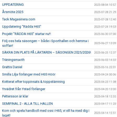
UPPDATERING
2025-08-04 10:57
Årsmöte 2025
2025-07-28 21:29
Tack Magasinera.com
2025-07-28 12:40
Uppdatering "Rädda H65"
2025-07-24 19:53
Projekt ”RÄDDA H65” startar nu!!
2025-06-30 07:00
Följ oss hela säsongen – både i Sporthallen och hemma i
2025-06-27 13:09
soffan!
SÄKRA DIN PLATS PÅ LÄKTAREN – SÄSONGEN 2025/2026!
2025-06-25 12:37
Träningsmacth
2025-06-03 14:03
Grattis Daniel
2025-05-16 22:01
Smilla Lilja förlänger med H65 Höör
2025-04-24 00:06
Kvitterat efter toppinsats & toppstämning
2025-04-23 11:08
Yrvädret från Ystad förlänger
2025-04-20 13:00
Pettersson är klar
2025-04-18 12:55
SEMIFINAL 2 - ALLA TILL HALLEN
2025-04-17 11:23
Kom och spela handboll med oss i H65, vi vill ha med dig i
2025-04-14 15:51
laget!