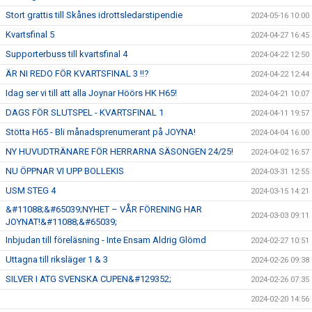
Stort grattis till Skånes idrottsledarstipendie
2024-05-16 10:00
Kvartsfinal 5
2024-04-27 16:45
Supporterbuss till kvartsfinal 4
2024-04-22 12:50
ÄR NI REDO FÖR KVARTSFINAL 3 !!?
2024-04-22 12:44
Idag ser vi till att alla Joynar Höörs HK H65!
2024-04-21 10:07
DAGS FÖR SLUTSPEL - KVARTSFINAL 1
2024-04-11 19:57
Stötta H65 - Bli månadsprenumerant på JOYNA!
2024-04-04 16:00
NY HUVUDTRÄNARE FÖR HERRARNA SÄSONGEN 24/25!
2024-04-02 16:57
NU ÖPPNAR VI UPP BOLLEKIS
2024-03-31 12:55
USM STEG 4
2024-03-15 14:21
&#11088;&#65039;NYHET – VÅR FÖRENING HAR
2024-03-03 09:11
JOYNAT!&#11088;&#65039;
Inbjudan till föreläsning - Inte Ensam Aldrig Glömd
2024-02-27 10:51
Uttagna till riksläger 1 & 3
2024-02-26 09:38
SILVER I ATG SVENSKA CUPEN&#129352;
2024-02-26 07:35
2024-02-20 14:56