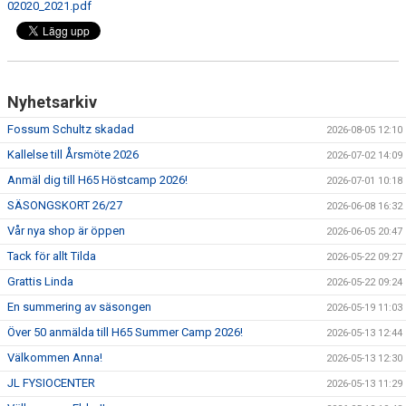
02020_2021.pdf
MEDLEMSAVGIFTER 2026/2027
USM
Nyhetsarkiv
HANDBOLLSAKADEMIN
Fossum Schultz skadad
2026-08-05 12:10
JL FYSIOCENTER
Kallelse till Årsmöte 2026
2026-07-02 14:09
Anmäl dig till H65 Höstcamp 2026!
2026-07-01 10:18
IDROTTSFÖRSÄKRINGAR
SÄSONGSKORT 26/27
2026-06-08 16:32
Vår nya shop är öppen
2026-06-05 20:47
Tack för allt Tilda
2026-05-22 09:27
Grattis Linda
2026-05-22 09:24
En summering av säsongen
2026-05-19 11:03
Över 50 anmälda till H65 Summer Camp 2026!
2026-05-13 12:44
Välkommen Anna!
2026-05-13 12:30
JL FYSIOCENTER
2026-05-13 11:29