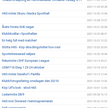
2021-11-03 16:47
2021-11-03 09:28
H65 möter Skuru i Nacka Sporthall
2021-10-30 19:08
2021-10-28 10:37
Årets första SHE-seger
2021-10-27 20:58
Klubbkvällar i Sporthallen
2021-10-25 08:31
En helg full med matcher!
2021-10-22 15:52
Stötta H65 - Köp dina Bingolotter hos oss!
2021-10-20 20:00
Sportintresserad säljare
2021-10-20 18:58
Returmöte i EHF European League
2021-10-19 20:21
USM F16 Steg 1 23-24 oktober
2021-10-18 18:31
H65 möter Sävehof i Partille
2021-10-12 12:44
Klubbfotografering onsdagen den 20/10
2021-10-04 13:56
Köp Ulf’s bok - stöd H65
2021-10-01 12:05
Ledarmöte 28/9
2021-09-28 16:13
H65 mot Önnered i hemmapremiären
2021-09-22 15:53
SHE seriepremiär