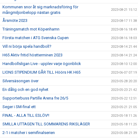
Kommunen snor åt sig marknadsföring för
2023-08-21 15:12
mångmiljonbelopp nästan gratis
Årsmöte 2023
2023-08-17 11:38
Träningsmatch mot Köpenhamn
2023-08-16 18:49
Första matchen i ATG Svenska Cupen
2023-08-16 18:03
Vill ni börja spela handboll?
2023-08-14 21:44
H65 Aktiv fritid höstterminen 2023
2023-08-14 21:24
Handbollsligan Live - upplev varje ögonblick
2023-08-10 12:00
LIONS STIPENDIUM GÅR TILL Höörs HK H65
2023-06-07 07:19
Silversäsongen över
2023-05-28 20:20
En dålig och en god nyhet
2023-05-23 21:42
Supporterbuss Partille Arena fre 26/5
2023-05-22 12:51
Seger i SM-final ett
2023-05-21 21:05
FINAL - ALLA TILL ESLÖV!!
2023-05-18 11:26
SMILLA UTTAGEN TILL SOMMARENS RIKSLÄGER
2023-05-18 11:25
2-1 i matcher i semifinalserien
2023-05-08 21:39