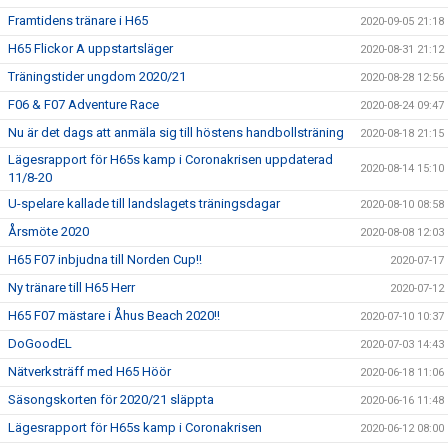
Framtidens tränare i H65
2020-09-05 21:18
H65 Flickor A uppstartsläger
2020-08-31 21:12
Träningstider ungdom 2020/21
2020-08-28 12:56
F06 & F07 Adventure Race
2020-08-24 09:47
Nu är det dags att anmäla sig till höstens handbollsträning
2020-08-18 21:15
Lägesrapport för H65s kamp i Coronakrisen uppdaterad
2020-08-14 15:10
11/8-20
U-spelare kallade till landslagets träningsdagar
2020-08-10 08:58
Årsmöte 2020
2020-08-08 12:03
H65 F07 inbjudna till Norden Cup!!
2020-07-17
Ny tränare till H65 Herr
2020-07-12
H65 F07 mästare i Åhus Beach 2020!!
2020-07-10 10:37
DoGoodEL
2020-07-03 14:43
Nätverksträff med H65 Höör
2020-06-18 11:06
Säsongskorten för 2020/21 släppta
2020-06-16 11:48
Lägesrapport för H65s kamp i Coronakrisen
2020-06-12 08:00