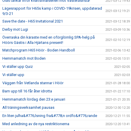
Olas tankar inför kvartsfinalserien mot VästeråsIrsta!
2021-03-12 19:43
Lägesrapport för H65s kamp i COVID-19krisen, uppdaterad
2021-03-12 19:21
9/3-21
Save the date - H65 Invitational 2021
2021-03-12 18:39
Derby mot Lugi
2021-03-09 10:36
Överraska din käraste med en oförglömlig SPA-helg på
2021-02-10 12:19
Höörs Gästis i Alla Hjärtans present!
Matchprogram H65 Höör - Boden Handboll
2021-02-06 13:42
Hemmamatch mot Boden
2021-02-05 13:51
Vi ställer upp Quiz
2021-02-05
Vi ställer upp
2021-02-03
Väggen från Vetlanda stannar i Höör
2021-01-28 18:00
Barn upp till 16 får åter idrotta
2021-01-22 17:10
Hemmamatch lördag den 23:e januari
2021-01-21 20:35
All träningsverksamhet pausas
2020-12-30 12:20
En liten julha&#776;lsning fra&#778;n ordfo&#776;rande
2020-12-21 11:55
Med anledning av de nya restriktionerna
2020-12-20 13:41