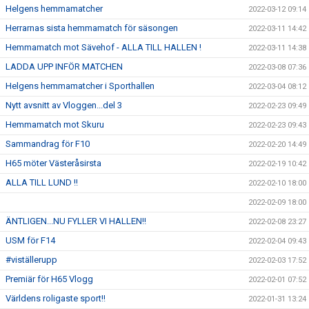
Helgens hemmamatcher
2022-03-12 09:14
Herrarnas sista hemmamatch för säsongen
2022-03-11 14:42
Hemmamatch mot Sävehof - ALLA TILL HALLEN !
2022-03-11 14:38
LADDA UPP INFÖR MATCHEN
2022-03-08 07:36
Helgens hemmamatcher i Sporthallen
2022-03-04 08:12
Nytt avsnitt av Vloggen...del 3
2022-02-23 09:49
Hemmamatch mot Skuru
2022-02-23 09:43
Sammandrag för F10
2022-02-20 14:49
H65 möter Västeråsirsta
2022-02-19 10:42
ALLA TILL LUND !!
2022-02-10 18:00
2022-02-09 18:00
ÄNTLIGEN...NU FYLLER VI HALLEN!!
2022-02-08 23:27
USM för F14
2022-02-04 09:43
#viställerupp
2022-02-03 17:52
Premiär för H65 Vlogg
2022-02-01 07:52
Världens roligaste sport!!
2022-01-31 13:24