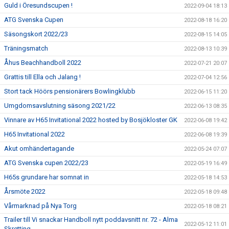
Guld i Öresundscupen !
2022-09-04 18:13
ATG Svenska Cupen
2022-08-18 16:20
Säsongskort 2022/23
2022-08-15 14:05
Träningsmatch
2022-08-13 10:39
Åhus Beachhandboll 2022
2022-07-21 20:07
Grattis till Ella och Jalang !
2022-07-04 12:56
Stort tack Höörs pensionärers Bowlingklubb
2022-06-15 11:20
Umgdomsavslutning säsong 2021/22
2022-06-13 08:35
Vinnare av H65 Invitational 2022 hosted by Bosjökloster GK
2022-06-08 19:42
H65 Invitational 2022
2022-06-08 19:39
Akut omhändertagande
2022-05-24 07:07
ATG Svenska cupen 2022/23
2022-05-19 16:49
H65s grundare har somnat in
2022-05-18 14:53
Årsmöte 2022
2022-05-18 09:48
Vårmarknad på Nya Torg
2022-05-18 08:21
Trailer till Vi snackar Handboll nytt poddavsnitt nr. 72 - Alma
2022-05-12 11:01
Skretting