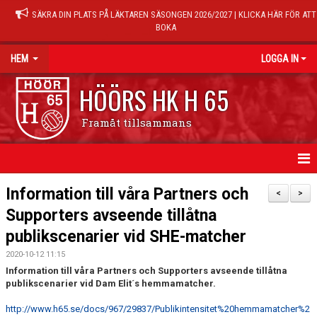
SÄKRA DIN PLATS PÅ LÄKTAREN SÄSONGEN 2026/2027 | KLICKA HÄR FÖR ATT
BOKA
HEM
LOGGA IN
HÖÖRS HK H 65
Framåt tillsammans
HEM
Information till våra Partners och
<
>
Supporters avseende tillåtna
NYHETER
publikscenarier vid SHE-matcher
KALENDER
2020-10-12 11:15
Information till våra Partners och Supporters avseende tillåtna
MATCHER
publikscenarier vid Dam Elit´s hemmamatcher.
TRÄNINGSTIDER
http://www.h65.se/docs/967/29837/Publikintensitet%20hemmamatcher%2