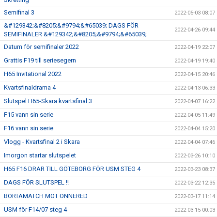
Semifinal 3
2022-05-03 08:07
&#129342;&#8205;&#9794;&#65039; DAGS FÖR
2022-04-26 09:44
SEMIFINALER &#129342;&#8205;&#9794;&#65039;
Datum för semifinaler 2022
2022-04-19 22:07
Grattis F19 till seriesegern
2022-04-19 19:40
H65 Invitational 2022
2022-04-15 20:46
Kvartsfinaldrama 4
2022-04-13 06:33
Slutspel H65-Skara kvartsfinal 3
2022-04-07 16:22
F15 vann sin serie
2022-04-05 11:49
F16 vann sin serie
2022-04-04 15:20
Vlogg - Kvartsfinal 2 i Skara
2022-04-04 07:46
Imorgon startar slutspelet
2022-03-26 10:10
H65 F16 DRAR TILL GÖTEBORG FÖR USM STEG 4
2022-03-23 08:37
DAGS FÖR SLUTSPEL !!
2022-03-22 12:35
BORTAMATCH MOT ÖNNERED
2022-03-17 11:14
USM för F14/07 steg 4
2022-03-15 00:03