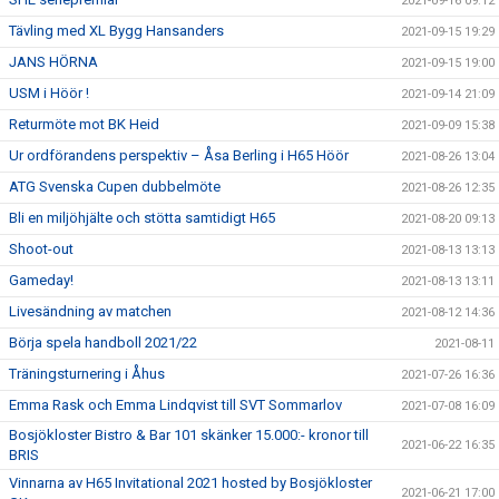
2021-09-16 09:12
Tävling med XL Bygg Hansanders
2021-09-15 19:29
JANS HÖRNA
2021-09-15 19:00
USM i Höör !
2021-09-14 21:09
Returmöte mot BK Heid
2021-09-09 15:38
Ur ordförandens perspektiv – Åsa Berling i H65 Höör
2021-08-26 13:04
ATG Svenska Cupen dubbelmöte
2021-08-26 12:35
Bli en miljöhjälte och stötta samtidigt H65
2021-08-20 09:13
Shoot-out
2021-08-13 13:13
Gameday!
2021-08-13 13:11
Livesändning av matchen
2021-08-12 14:36
Börja spela handboll 2021/22
2021-08-11
Träningsturnering i Åhus
2021-07-26 16:36
Emma Rask och Emma Lindqvist till SVT Sommarlov
2021-07-08 16:09
Bosjökloster Bistro & Bar 101 skänker 15.000:- kronor till
2021-06-22 16:35
BRIS
Vinnarna av H65 Invitational 2021 hosted by Bosjökloster
2021-06-21 17:00