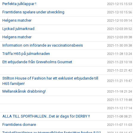
Perfekta julklappar !
2021-12-15 15:53
Framtidens spelare under utveckling
2021-12-10 15:56
Helgens matcher
2021-12-10 09:14
Lyckad julmarknad
2021-12-03 09:52
Helgens matcher
2021-12-03 09:38
Information om införande av vaccinationsbevis
2021-11-30 09:38
Träffa H65 på julmarknaden
2021-11-28 13:24
Ett erbjudande från Greveholms Gourmet
2021-11-23 10:18
2021-11-22 21:42
Stillton House of Fashion har ett exklusivt erbjudande till
2021-11-21 19:47
H65 familjen!
Mellanskånsk drabbning!
2021-11-18 21:24
2021-11-17 19:48
2021-11-12 17:14
ALLA TILL SPORTHALLEN...Det är dags för DERBY !!
2021-11-08 08:21
Framtidens domare
2021-11-07 11:03
Totalutförsäljning av Hummelkläder fortsätter fredag 5/11