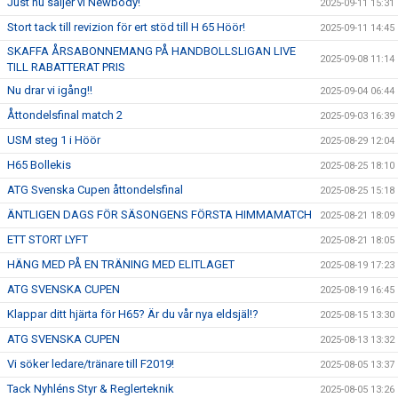
Just nu säljer vi Newbody!
2025-09-11 15:31
Stort tack till revizion för ert stöd till H 65 Höör!
2025-09-11 14:45
SKAFFA ÅRSABONNEMANG PÅ HANDBOLLSLIGAN LIVE
2025-09-08 11:14
TILL RABATTERAT PRIS
Nu drar vi igång!!
2025-09-04 06:44
Åttondelsfinal match 2
2025-09-03 16:39
USM steg 1 i Höör
2025-08-29 12:04
H65 Bollekis
2025-08-25 18:10
ATG Svenska Cupen åttondelsfinal
2025-08-25 15:18
ÄNTLIGEN DAGS FÖR SÄSONGENS FÖRSTA HIMMAMATCH
2025-08-21 18:09
ETT STORT LYFT
2025-08-21 18:05
HÄNG MED PÅ EN TRÄNING MED ELITLAGET
2025-08-19 17:23
ATG SVENSKA CUPEN
2025-08-19 16:45
Klappar ditt hjärta för H65? Är du vår nya eldsjäl!?
2025-08-15 13:30
ATG SVENSKA CUPEN
2025-08-13 13:32
Vi söker ledare/tränare till F2019!
2025-08-05 13:37
Tack Nyhléns Styr & Reglerteknik
2025-08-05 13:26