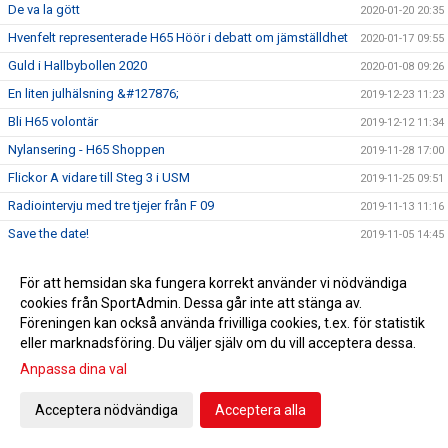
De va la gött
2020-01-20 20:35
Hvenfelt representerade H65 Höör i debatt om jämställdhet
2020-01-17 09:55
Guld i Hallbybollen 2020
2020-01-08 09:26
En liten julhälsning &#127876;
2019-12-23 11:23
Bli H65 volontär
2019-12-12 11:34
Nylansering - H65 Shoppen
2019-11-28 17:00
Flickor A vidare till Steg 3 i USM
2019-11-25 09:51
Radiointervju med tre tjejer från F 09
2019-11-13 11:16
Save the date!
2019-11-05 14:45
Grym Gry och pigg Pripp när Heid besegrades
2019-11-02 18:40
För att hemsidan ska fungera korrekt använder vi nödvändiga
EHF-cupen: Knapp seger efter stark insats
2019-10-12 19:18
cookies från SportAdmin. Dessa går inte att stänga av.
5-6/10 spelas USM i HÖÖR! Gratis inträde! Välkommen!
2019-10-03 13:55
Föreningen kan också använda frivilliga cookies, t.ex. för statistik
eller marknadsföring. Du väljer själv om du vill acceptera dessa.
Klubbfotografering onsdagen 9/10
2019-10-03 11:43
Anpassa dina val
Sparbanken Skåne erbjuder Fri entré!
2019-10-02 13:37
HSK 13/14
2019-10-02 10:25
Acceptera nödvändiga
Acceptera alla
Handbollen ställer upp 1 000 000 gånger
2019-09-09 12:55