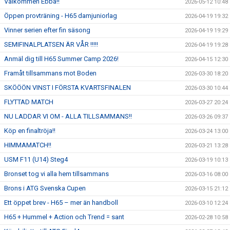
Välkommen Ebba!!
2026-05-12 10:48
Öppen provträning - H65 damjuniorlag
2026-04-19 19:32
Vinner serien efter fin säsong
2026-04-19 19:29
SEMIFINALPLATSEN ÄR VÅR !!!!!
2026-04-19 19:28
Anmäl dig till H65 Summer Camp 2026!
2026-04-15 12:30
Framåt tillsammans mot Boden
2026-03-30 18:20
SKÖÖÖN VINST I FÖRSTA KVARTSFINALEN
2026-03-30 10:44
FLYTTAD MATCH
2026-03-27 20:24
NU LADDAR VI OM - ALLA TILLSAMMANS!!
2026-03-26 09:37
Köp en finaltröja!!
2026-03-24 13:00
HIMMAMATCH!!
2026-03-21 13:28
USM F11 (U14) Steg4
2026-03-19 10:13
Bronset tog vi alla hem tillsammans
2026-03-16 08:00
Brons i ATG Svenska Cupen
2026-03-15 21:12
Ett öppet brev - H65 – mer än handboll
2026-03-10 12:24
H65 + Hummel + Action och Trend = sant
2026-02-28 10:58