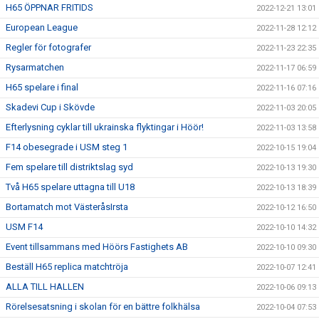
H65 ÖPPNAR FRITIDS
2022-12-21 13:01
European League
2022-11-28 12:12
Regler för fotografer
2022-11-23 22:35
Rysarmatchen
2022-11-17 06:59
H65 spelare i final
2022-11-16 07:16
Skadevi Cup i Skövde
2022-11-03 20:05
Efterlysning cyklar till ukrainska flyktingar i Höör!
2022-11-03 13:58
F14 obesegrade i USM steg 1
2022-10-15 19:04
Fem spelare till distriktslag syd
2022-10-13 19:30
Två H65 spelare uttagna till U18
2022-10-13 18:39
Bortamatch mot VästeråsIrsta
2022-10-12 16:50
USM F14
2022-10-10 14:32
Event tillsammans med Höörs Fastighets AB
2022-10-10 09:30
Beställ H65 replica matchtröja
2022-10-07 12:41
ALLA TILL HALLEN
2022-10-06 09:13
Rörelsesatsning i skolan för en bättre folkhälsa
2022-10-04 07:53