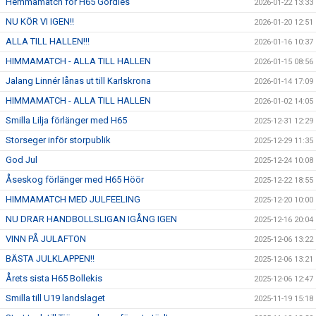
Hemmamatch för H65 Gordies
2026-01-22 13:33
NU KÖR VI IGEN!!
2026-01-20 12:51
ALLA TILL HALLEN!!!
2026-01-16 10:37
HIMMAMATCH - ALLA TILL HALLEN
2026-01-15 08:56
Jalang Linnér lånas ut till Karlskrona
2026-01-14 17:09
HIMMAMATCH - ALLA TILL HALLEN
2026-01-02 14:05
Smilla Lilja förlänger med H65
2025-12-31 12:29
Storseger inför storpublik
2025-12-29 11:35
God Jul
2025-12-24 10:08
Åseskog förlänger med H65 Höör
2025-12-22 18:55
HIMMAMATCH MED JULFEELING
2025-12-20 10:00
NU DRAR HANDBOLLSLIGAN IGÅNG IGEN
2025-12-16 20:04
VINN PÅ JULAFTON
2025-12-06 13:22
BÄSTA JULKLAPPEN!!
2025-12-06 13:21
Årets sista H65 Bollekis
2025-12-06 12:47
Smilla till U19 landslaget
2025-11-19 15:18