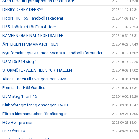
Stort tack till Tjörnarpsbuss för ert stöd!
2025-11-19 13:30
DERBY-DERBY-DERBY!!
2025-11-12 10:34
Höörs HK H65 Handbollsakademi
2025-11-08 12:14
H65 Höör klart för Final4 - igen!
2025-11-02 21:53
KAMPEN OM FINAL4 FORTSÄTTER
2025-10-31 08:31
ÄNTLIGEN HIMMAMATCH IGEN
2025-10-29 07:43
Nytt försäkringsavtal med Svenska Handbollsförbundet
2025-10-17 13:02
USM för F14 steg 1
2025-10-15 20:25
STORMÖTE - ALLA TILL SPORTHALLEN
2025-10-08 17:02
Alice uttagen till Sverigecupen 2025
2025-10-08 17:00
Premiär för H65 Gordies
2025-10-02 15:34
USM steg 1 för F16
2025-10-02 15:28
Klubbfotografering onsdagen 15/10
2025-09-30 16:47
Första himmamatchen för säsongen
2025-09-25 15:06
H65 Herr premiär
2025-09-25 15:04
USM för F18
2025-09-25 13:39