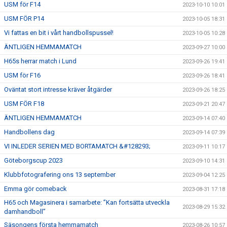
USM för F14
2023-10-10 10:01
USM FÖR P14
2023-10-05 18:31
Vi fattas en bit i vårt handbollspussel!
2023-10-05 10:28
ÄNTLIGEN HEMMAMATCH
2023-09-27 10:00
H65s herrar match i Lund
2023-09-26 19:41
USM för F16
2023-09-26 18:41
Oväntat stort intresse kräver åtgärder
2023-09-26 18:25
USM FÖR F18
2023-09-21 20:47
ÄNTLIGEN HEMMAMATCH
2023-09-14 07:40
Handbollens dag
2023-09-14 07:39
VI INLEDER SERIEN MED BORTAMATCH &#128293;
2023-09-11 10:17
Göteborgscup 2023
2023-09-10 14:31
Klubbfotografering ons 13 september
2023-09-04 12:25
Emma gör comeback
2023-08-31 17:18
H65 och Magasinera i samarbete: ”Kan fortsätta utveckla
2023-08-29 15:32
damhandboll”
Säsongens första hemmamatch
2023-08-26 10:57