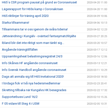
H65´s CSR program pausat på grund av Coronaviruset
2020-04-20 11:00
Lägesrapport för H65s kamp i Coronakrisen
2020-04-20 11:00
H65 riktlinjer för träning april 2020
2020-04-09 10:06
Starka tillsammans!
2020-04-06 10:13
Tillsammans tar vi oss igenom de svåra tiderna!
2020-04-02 12:23
Jättevändning i Kungälv - oväntad fantasymatchhjälte
2020-03-27 20:25
Ibland blir det inte riktigt som man tänkt sig...
2020-03-20 10:57
Angående träningtillfällen
2020-03-17 12:12
Uppsamlingsheat belastningsregistret 24/3
2020-03-16 12:06
Info Skånes HF angående coronaviruset
2020-03-13 12:21
Info Svensk Handboll angående coronaviruset
2020-03-11 10:29
Dags att anmäla sig till H65 Invitational 2020!
2020-03-03 18:50
I lördags fick vi två nya hedersmedlemmar
2020-02-23 20:41
Skretting tillbaka när Kungälvs HK besegrades
2020-02-22 17:32
Supporterbuss Lund 16/2
2020-02-10 15:26
F 05 vidare till Steg 4 i USM
2020-02-05 10:31