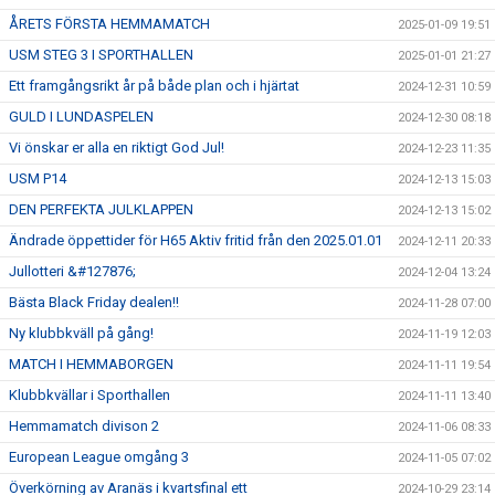
ÅRETS FÖRSTA HEMMAMATCH
2025-01-09 19:51
USM STEG 3 I SPORTHALLEN
2025-01-01 21:27
Ett framgångsrikt år på både plan och i hjärtat
2024-12-31 10:59
GULD I LUNDASPELEN
2024-12-30 08:18
Vi önskar er alla en riktigt God Jul!
2024-12-23 11:35
USM P14
2024-12-13 15:03
DEN PERFEKTA JULKLAPPEN
2024-12-13 15:02
Ändrade öppettider för H65 Aktiv fritid från den 2025.01.01
2024-12-11 20:33
Jullotteri &#127876;
2024-12-04 13:24
Bästa Black Friday dealen!!
2024-11-28 07:00
Ny klubbkväll på gång!
2024-11-19 12:03
MATCH I HEMMABORGEN
2024-11-11 19:54
Klubbkvällar i Sporthallen
2024-11-11 13:40
Hemmamatch divison 2
2024-11-06 08:33
European League omgång 3
2024-11-05 07:02
Överkörning av Aranäs i kvartsfinal ett
2024-10-29 23:14