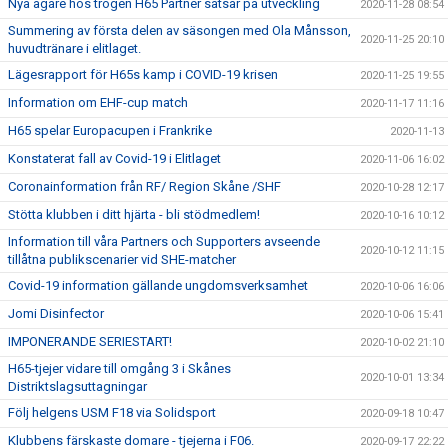
Nya ägare hos trogen H65 Partner satsar på utveckling
2020-11-28 08:54
Summering av första delen av säsongen med Ola Månsson,
2020-11-25 20:10
huvudtränare i elitlaget.
Lägesrapport för H65s kamp i COVID-19 krisen
2020-11-25 19:55
Information om EHF-cup match
2020-11-17 11:16
H65 spelar Europacupen i Frankrike
2020-11-13
Konstaterat fall av Covid-19 i Elitlaget
2020-11-06 16:02
Coronainformation från RF/ Region Skåne /SHF
2020-10-28 12:17
Stötta klubben i ditt hjärta - bli stödmedlem!
2020-10-16 10:12
Information till våra Partners och Supporters avseende
2020-10-12 11:15
tillåtna publikscenarier vid SHE-matcher
Covid-19 information gällande ungdomsverksamhet
2020-10-06 16:06
Jomi Disinfector
2020-10-06 15:41
IMPONERANDE SERIESTART!
2020-10-02 21:10
H65-tjejer vidare till omgång 3 i Skånes
2020-10-01 13:34
Distriktslagsuttagningar
Följ helgens USM F18 via Solidsport
2020-09-18 10:47
Klubbens färskaste domare - tjejerna i F06.
2020-09-17 22:22