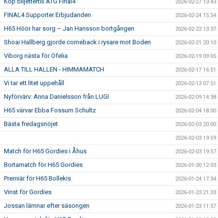
Köp biljettertill ATG Final4
2026-02-27 13:43
FINAL4 Supporter Erbjudanden
2026-02-24 15:54
H65 Höör har sorg – Jan Hansson bortgången
2026-02-22 13:37
Shoai Hallberg gjorde comeback i rysare mot Boden
2026-02-21 20:10
Viborg nästa för Ofelia
2026-02-19 09:05
ALLA TILL HALLEN - HIMMAMATCH
2026-02-17 16:51
Vi tar ett litet uppehåll
2026-02-13 07:51
Nyförvärv: Anna Danielsson från LUGI
2026-02-09 14:38
H65 värvar Ebba Fossum Schultz
2026-02-04 18:00
Bästa fredagsnöjet
2026-02-03 20:00
2026-02-03 19:59
Match för H65 Gordies i Åhus
2026-02-03 19:57
Bortamatch för H65 Gordies
2026-01-30 12:03
Premiär för H65 Bollekis
2026-01-24 17:34
Vinst för Gordies
2026-01-23 21:33
Jossan lämnar efter säsongen
2026-01-23 11:57