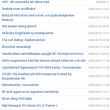
H65 - ett varumärke att räkna med
2020-06-11
Raskakorven är tillbaka!
2020-06-03 10:21
Bidra till H65 Höör med e-bok och ljudbokstjänsten
2020-05-27 13:55
Nextory!
Inte ensam aldrig glömd
2020-05-26 09:35
Skånska Dagbladet ny mediepartner
2020-05-22 10:13
Följ och deltag i hjältematchen
2020-05-19 20:00
Årsmötet senarelagt
2020-05-13 12:34
Handbollens samhällsnytta uppgår till 120 miljoner kronor
2020-05-13 09:02
H65’s ungdomars framfart lämnar avtryck både här och där!
2020-05-05 11:00
Uppdaterad lägesrapport för H65s kamp i Coronakrisen
2020-05-05 11:00
COVID-19s inverkan på H65 Invitational hosted by
2020-05-05 11:00
Bosjökloster GK
Nätverkande i Coronatider
2020-05-05 11:00
Bli stolt ägare av en signerad matchtröja
2020-04-27 19:12
Bli en riktig H65 hjälte
2020-04-24 11:00
Nytt tränarpar för Damer Div 2/ Damer J
2020-04-23 12:24