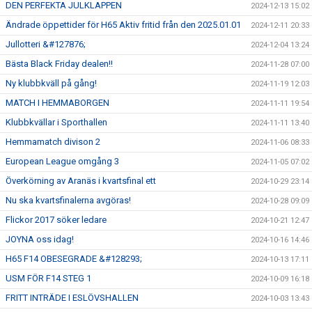
DEN PERFEKTA JULKLAPPEN
2024-12-13 15:02
Ändrade öppettider för H65 Aktiv fritid från den 2025.01.01
2024-12-11 20:33
Jullotteri &#127876;
2024-12-04 13:24
Bästa Black Friday dealen!!
2024-11-28 07:00
Ny klubbkväll på gång!
2024-11-19 12:03
MATCH I HEMMABORGEN
2024-11-11 19:54
Klubbkvällar i Sporthallen
2024-11-11 13:40
Hemmamatch divison 2
2024-11-06 08:33
European League omgång 3
2024-11-05 07:02
Överkörning av Aranäs i kvartsfinal ett
2024-10-29 23:14
Nu ska kvartsfinalerna avgöras!
2024-10-28 09:09
Flickor 2017 söker ledare
2024-10-21 12:47
JOYNA oss idag!
2024-10-16 14:46
H65 F14 OBESEGRADE &#128293;
2024-10-13 17:11
USM FÖR F14 STEG 1
2024-10-09 16:18
FRITT INTRÄDE I ESLÖVSHALLEN
2024-10-03 13:43