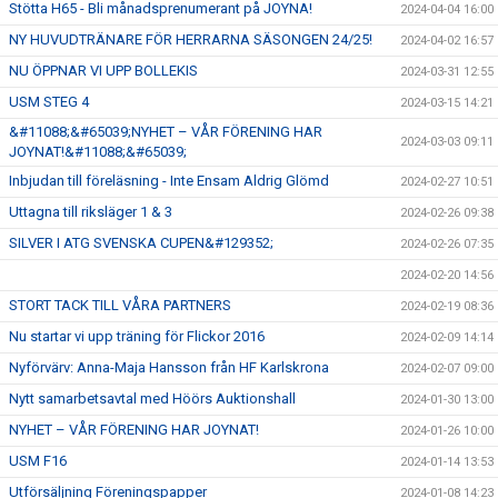
Stötta H65 - Bli månadsprenumerant på JOYNA!
2024-04-04 16:00
NY HUVUDTRÄNARE FÖR HERRARNA SÄSONGEN 24/25!
2024-04-02 16:57
NU ÖPPNAR VI UPP BOLLEKIS
2024-03-31 12:55
USM STEG 4
2024-03-15 14:21
&#11088;&#65039;NYHET – VÅR FÖRENING HAR
2024-03-03 09:11
JOYNAT!&#11088;&#65039;
Inbjudan till föreläsning - Inte Ensam Aldrig Glömd
2024-02-27 10:51
Uttagna till riksläger 1 & 3
2024-02-26 09:38
SILVER I ATG SVENSKA CUPEN&#129352;
2024-02-26 07:35
2024-02-20 14:56
STORT TACK TILL VÅRA PARTNERS
2024-02-19 08:36
Nu startar vi upp träning för Flickor 2016
2024-02-09 14:14
Nyförvärv: Anna-Maja Hansson från HF Karlskrona
2024-02-07 09:00
Nytt samarbetsavtal med Höörs Auktionshall
2024-01-30 13:00
NYHET – VÅR FÖRENING HAR JOYNAT!
2024-01-26 10:00
USM F16
2024-01-14 13:53
Utförsäljning Föreningspapper
2024-01-08 14:23