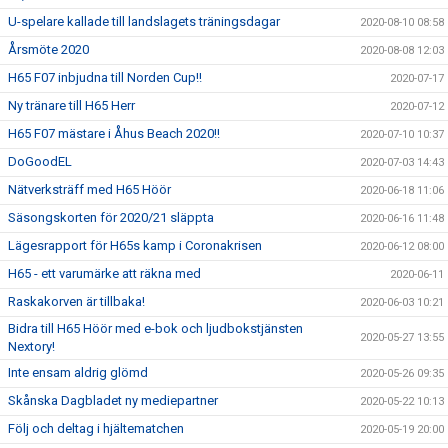
U-spelare kallade till landslagets träningsdagar
2020-08-10 08:58
Årsmöte 2020
2020-08-08 12:03
H65 F07 inbjudna till Norden Cup!!
2020-07-17
Ny tränare till H65 Herr
2020-07-12
H65 F07 mästare i Åhus Beach 2020!!
2020-07-10 10:37
DoGoodEL
2020-07-03 14:43
Nätverksträff med H65 Höör
2020-06-18 11:06
Säsongskorten för 2020/21 släppta
2020-06-16 11:48
Lägesrapport för H65s kamp i Coronakrisen
2020-06-12 08:00
H65 - ett varumärke att räkna med
2020-06-11
Raskakorven är tillbaka!
2020-06-03 10:21
Bidra till H65 Höör med e-bok och ljudbokstjänsten
2020-05-27 13:55
Nextory!
Inte ensam aldrig glömd
2020-05-26 09:35
Skånska Dagbladet ny mediepartner
2020-05-22 10:13
Följ och deltag i hjältematchen
2020-05-19 20:00