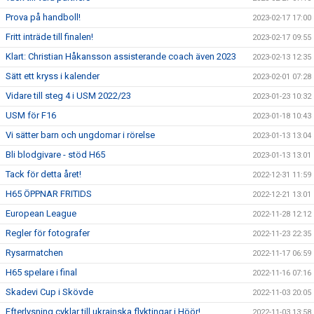
Prova på handboll!
2023-02-17 17:00
Fritt inträde till finalen!
2023-02-17 09:55
Klart: Christian Håkansson assisterande coach även 2023
2023-02-13 12:35
Sätt ett kryss i kalender
2023-02-01 07:28
Vidare till steg 4 i USM 2022/23
2023-01-23 10:32
USM för F16
2023-01-18 10:43
Vi sätter barn och ungdomar i rörelse
2023-01-13 13:04
Bli blodgivare - stöd H65
2023-01-13 13:01
Tack för detta året!
2022-12-31 11:59
H65 ÖPPNAR FRITIDS
2022-12-21 13:01
European League
2022-11-28 12:12
Regler för fotografer
2022-11-23 22:35
Rysarmatchen
2022-11-17 06:59
H65 spelare i final
2022-11-16 07:16
Skadevi Cup i Skövde
2022-11-03 20:05
Efterlysning cyklar till ukrainska flyktingar i Höör!
2022-11-03 13:58