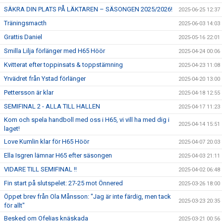
SÄKRA DIN PLATS PÅ LÄKTAREN – SÄSONGEN 2025/2026!
2025-06-25 12:37
Träningsmacth
2025-06-03 14:03
Grattis Daniel
2025-05-16 22:01
Smilla Lilja förlänger med H65 Höör
2025-04-24 00:06
Kvitterat efter toppinsats & toppstämning
2025-04-23 11:08
Yrvädret från Ystad förlänger
2025-04-20 13:00
Pettersson är klar
2025-04-18 12:55
SEMIFINAL 2 - ALLA TILL HALLEN
2025-04-17 11:23
Kom och spela handboll med oss i H65, vi vill ha med dig i
2025-04-14 15:51
laget!
Love Kumlin klar för H65 Höör
2025-04-07 20:03
Ella Isgren lämnar H65 efter säsongen
2025-04-03 21:11
VIDARE TILL SEMIFINAL !!
2025-04-02 06:48
Fin start på slutspelet: 27-25 mot Önnered
2025-03-26 18:00
Öppet brev från Ola Månsson: "Jag är inte färdig, men tack
2025-03-23 20:35
för allt"
Besked om Ofelias knäskada
2025-03-21 00:56