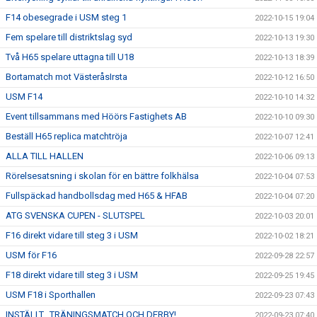
F14 obesegrade i USM steg 1
2022-10-15 19:04
Fem spelare till distriktslag syd
2022-10-13 19:30
Två H65 spelare uttagna till U18
2022-10-13 18:39
Bortamatch mot VästeråsIrsta
2022-10-12 16:50
USM F14
2022-10-10 14:32
Event tillsammans med Höörs Fastighets AB
2022-10-10 09:30
Beställ H65 replica matchtröja
2022-10-07 12:41
ALLA TILL HALLEN
2022-10-06 09:13
Rörelsesatsning i skolan för en bättre folkhälsa
2022-10-04 07:53
Fullspäckad handbollsdag med H65 & HFAB
2022-10-04 07:20
ATG SVENSKA CUPEN - SLUTSPEL
2022-10-03 20:01
F16 direkt vidare till steg 3 i USM
2022-10-02 18:21
USM för F16
2022-09-28 22:57
F18 direkt vidare till steg 3 i USM
2022-09-25 19:45
USM F18 i Sporthallen
2022-09-23 07:43
INSTÄLLT...TRÄNINGSMATCH OCH DERBY!
2022-09-23 07:40