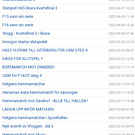
Slutspel H65-Skara kvartsfinal 3
2022-04-07 16:22
F15 vann sin serie
2022-04-05 11:49
F16 vann sin serie
2022-04-04 15:20
Vlogg - Kvartsfinal 2 i Skara
2022-04-04 07:46
Imorgon startar slutspelet
2022-03-26 10:10
H65 F16 DRAR TILL GÖTEBORG FÖR USM STEG 4
2022-03-23 08:37
DAGS FÖR SLUTSPEL !!
2022-03-22 12:35
BORTAMATCH MOT ÖNNERED
2022-03-17 11:14
USM för F14/07 steg 4
2022-03-15 00:03
Helgens hemmamatcher
2022-03-12 09:14
Herrarnas sista hemmamatch för säsongen
2022-03-11 14:42
Hemmamatch mot Sävehof - ALLA TILL HALLEN !
2022-03-11 14:38
LADDA UPP INFÖR MATCHEN
2022-03-08 07:36
Helgens hemmamatcher i Sporthallen
2022-03-04 08:12
Nytt avsnitt av Vloggen...del 3
2022-02-23 09:49
Hemmamatch mot Skuru
2022-02-23 09:43