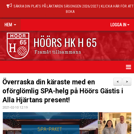
SÄKRA DIN PLATS PÅ LÄKTAREN SÄSONGEN 2026/2027 | KLICKA HÄR FÖR ATT
BOKA
HEM
LOGGA IN
HÖÖRS HK H 65
Framåt tillsammans
HEM
Överraska din käraste med en
<
>
oförglömlig SPA-helg på Höörs Gästis i
NYHETER
Alla Hjärtans present!
KALENDER
2021-02-10 12:19
MATCHER
TRÄNINGSTIDER