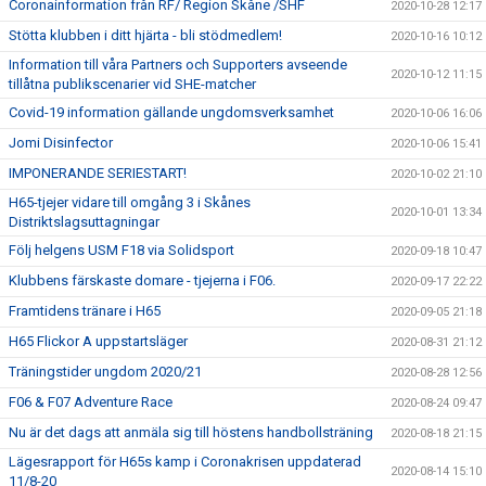
Coronainformation från RF/ Region Skåne /SHF
2020-10-28 12:17
Stötta klubben i ditt hjärta - bli stödmedlem!
2020-10-16 10:12
Information till våra Partners och Supporters avseende
2020-10-12 11:15
tillåtna publikscenarier vid SHE-matcher
Covid-19 information gällande ungdomsverksamhet
2020-10-06 16:06
Jomi Disinfector
2020-10-06 15:41
IMPONERANDE SERIESTART!
2020-10-02 21:10
H65-tjejer vidare till omgång 3 i Skånes
2020-10-01 13:34
Distriktslagsuttagningar
Följ helgens USM F18 via Solidsport
2020-09-18 10:47
Klubbens färskaste domare - tjejerna i F06.
2020-09-17 22:22
Framtidens tränare i H65
2020-09-05 21:18
H65 Flickor A uppstartsläger
2020-08-31 21:12
Träningstider ungdom 2020/21
2020-08-28 12:56
F06 & F07 Adventure Race
2020-08-24 09:47
Nu är det dags att anmäla sig till höstens handbollsträning
2020-08-18 21:15
Lägesrapport för H65s kamp i Coronakrisen uppdaterad
2020-08-14 15:10
11/8-20