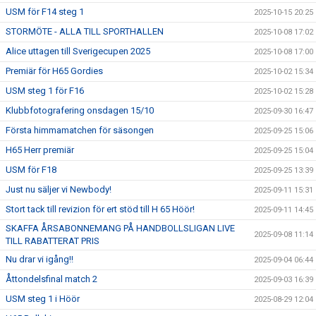
USM för F14 steg 1
2025-10-15 20:25
STORMÖTE - ALLA TILL SPORTHALLEN
2025-10-08 17:02
Alice uttagen till Sverigecupen 2025
2025-10-08 17:00
Premiär för H65 Gordies
2025-10-02 15:34
USM steg 1 för F16
2025-10-02 15:28
Klubbfotografering onsdagen 15/10
2025-09-30 16:47
Första himmamatchen för säsongen
2025-09-25 15:06
H65 Herr premiär
2025-09-25 15:04
USM för F18
2025-09-25 13:39
Just nu säljer vi Newbody!
2025-09-11 15:31
Stort tack till revizion för ert stöd till H 65 Höör!
2025-09-11 14:45
SKAFFA ÅRSABONNEMANG PÅ HANDBOLLSLIGAN LIVE
2025-09-08 11:14
TILL RABATTERAT PRIS
Nu drar vi igång!!
2025-09-04 06:44
Åttondelsfinal match 2
2025-09-03 16:39
USM steg 1 i Höör
2025-08-29 12:04