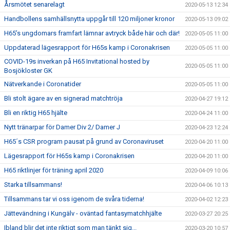
Årsmötet senarelagt
2020-05-13 12:34
Handbollens samhällsnytta uppgår till 120 miljoner kronor
2020-05-13 09:02
H65’s ungdomars framfart lämnar avtryck både här och där!
2020-05-05 11:00
Uppdaterad lägesrapport för H65s kamp i Coronakrisen
2020-05-05 11:00
COVID-19s inverkan på H65 Invitational hosted by
2020-05-05 11:00
Bosjökloster GK
Nätverkande i Coronatider
2020-05-05 11:00
Bli stolt ägare av en signerad matchtröja
2020-04-27 19:12
Bli en riktig H65 hjälte
2020-04-24 11:00
Nytt tränarpar för Damer Div 2/ Damer J
2020-04-23 12:24
H65´s CSR program pausat på grund av Coronaviruset
2020-04-20 11:00
Lägesrapport för H65s kamp i Coronakrisen
2020-04-20 11:00
H65 riktlinjer för träning april 2020
2020-04-09 10:06
Starka tillsammans!
2020-04-06 10:13
Tillsammans tar vi oss igenom de svåra tiderna!
2020-04-02 12:23
Jättevändning i Kungälv - oväntad fantasymatchhjälte
2020-03-27 20:25
Ibland blir det inte riktigt som man tänkt sig...
2020-03-20 10:57