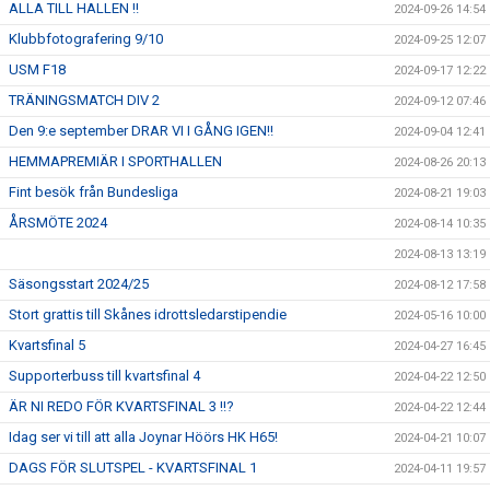
ALLA TILL HALLEN !!
2024-09-26 14:54
Klubbfotografering 9/10
2024-09-25 12:07
USM F18
2024-09-17 12:22
TRÄNINGSMATCH DIV 2
2024-09-12 07:46
Den 9:e september DRAR VI I GÅNG IGEN!!
2024-09-04 12:41
HEMMAPREMIÄR I SPORTHALLEN
2024-08-26 20:13
Fint besök från Bundesliga
2024-08-21 19:03
ÅRSMÖTE 2024
2024-08-14 10:35
2024-08-13 13:19
Säsongsstart 2024/25
2024-08-12 17:58
Stort grattis till Skånes idrottsledarstipendie
2024-05-16 10:00
Kvartsfinal 5
2024-04-27 16:45
Supporterbuss till kvartsfinal 4
2024-04-22 12:50
ÄR NI REDO FÖR KVARTSFINAL 3 !!?
2024-04-22 12:44
Idag ser vi till att alla Joynar Höörs HK H65!
2024-04-21 10:07
DAGS FÖR SLUTSPEL - KVARTSFINAL 1
2024-04-11 19:57