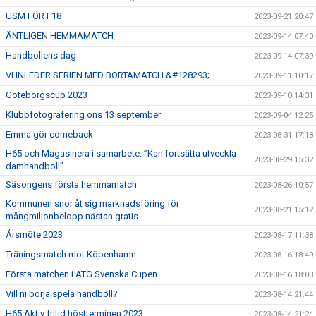
USM FÖR F18
2023-09-21 20:47
ÄNTLIGEN HEMMAMATCH
2023-09-14 07:40
Handbollens dag
2023-09-14 07:39
VI INLEDER SERIEN MED BORTAMATCH &#128293;
2023-09-11 10:17
Göteborgscup 2023
2023-09-10 14:31
Klubbfotografering ons 13 september
2023-09-04 12:25
Emma gör comeback
2023-08-31 17:18
H65 och Magasinera i samarbete: ”Kan fortsätta utveckla
2023-08-29 15:32
damhandboll”
Säsongens första hemmamatch
2023-08-26 10:57
Kommunen snor åt sig marknadsföring för
2023-08-21 15:12
mångmiljonbelopp nästan gratis
Årsmöte 2023
2023-08-17 11:38
Träningsmatch mot Köpenhamn
2023-08-16 18:49
Första matchen i ATG Svenska Cupen
2023-08-16 18:03
Vill ni börja spela handboll?
2023-08-14 21:44
H65 Aktiv fritid höstterminen 2023
2023-08-14 21:24