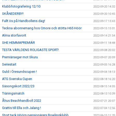
Klubbfotografering 12/10
2022-09-20 14:32
SKÅNEDERBY!
2022-09-20 10:45
Fullt ös på Handbollens dag!
2022-09-17 13:43
Teckna abonnemang hos Cmore och stötta H65 Höör
2022-09-15 15:01
Alma storfavorit
2022-09-14 21:54
SHE HEMMAPREMIÄR
2022-09-11 18:48
TESTA VÄRLDENS ROLIGASTE SPORT!
2022-09-08 20:02
Premiärseger mot Skuru
2022-09-07 20:09
Seriestart
2022-09-05 16:28
Guld i Öresundscupen !
2022-09-04 18:13
ATG Svenska Cupen
2022-08-18 16:20
Säsongskort 2022/23
2022-08-15 14:05
Träningsmatch
2022-08-13 10:39
Åhus Beachhandboll 2022
2022-07-21 20:07
Grattis till Ella och Jalang !
2022-07-04 12:56
Stort tack Höörs pensionärers Bowlingklubb
2022-06-15 11:20