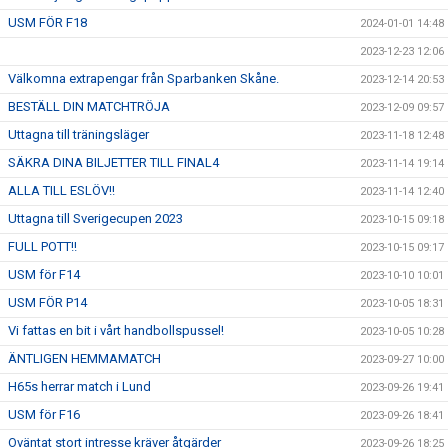
USM FÖR F18
2024-01-01 14:48
2023-12-23 12:06
Välkomna extrapengar från Sparbanken Skåne.
2023-12-14 20:53
BESTÄLL DIN MATCHTRÖJA
2023-12-09 09:57
Uttagna till träningsläger
2023-11-18 12:48
SÄKRA DINA BILJETTER TILL FINAL4
2023-11-14 19:14
ALLA TILL ESLÖV!!
2023-11-14 12:40
Uttagna till Sverigecupen 2023
2023-10-15 09:18
FULL POTT!!
2023-10-15 09:17
USM för F14
2023-10-10 10:01
USM FÖR P14
2023-10-05 18:31
Vi fattas en bit i vårt handbollspussel!
2023-10-05 10:28
ÄNTLIGEN HEMMAMATCH
2023-09-27 10:00
H65s herrar match i Lund
2023-09-26 19:41
USM för F16
2023-09-26 18:41
Oväntat stort intresse kräver åtgärder
2023-09-26 18:25