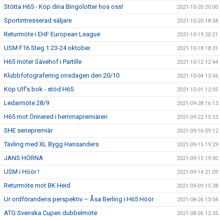
Stötta H65 - Köp dina Bingolotter hos oss!
2021-10-20 20:00
Sportintresserad säljare
2021-10-20 18:58
Returmöte i EHF European League
2021-10-19 20:21
USM F16 Steg 1 23-24 oktober
2021-10-18 18:31
H65 möter Sävehof i Partille
2021-10-12 12:44
Klubbfotografering onsdagen den 20/10
2021-10-04 13:56
Köp Ulf’s bok - stöd H65
2021-10-01 12:05
Ledarmöte 28/9
2021-09-28 16:13
H65 mot Önnered i hemmapremiären
2021-09-22 15:53
SHE seriepremiär
2021-09-16 09:12
Tävling med XL Bygg Hansanders
2021-09-15 19:29
JANS HÖRNA
2021-09-15 19:00
USM i Höör !
2021-09-14 21:09
Returmöte mot BK Heid
2021-09-09 15:38
Ur ordförandens perspektiv – Åsa Berling i H65 Höör
2021-08-26 13:04
ATG Svenska Cupen dubbelmöte
2021-08-26 12:35