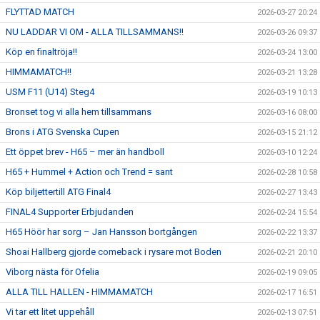
FLYTTAD MATCH
2026-03-27 20:24
NU LADDAR VI OM - ALLA TILLSAMMANS!!
2026-03-26 09:37
Köp en finaltröja!!
2026-03-24 13:00
HIMMAMATCH!!
2026-03-21 13:28
USM F11 (U14) Steg4
2026-03-19 10:13
Bronset tog vi alla hem tillsammans
2026-03-16 08:00
Brons i ATG Svenska Cupen
2026-03-15 21:12
Ett öppet brev - H65 – mer än handboll
2026-03-10 12:24
H65 + Hummel + Action och Trend = sant
2026-02-28 10:58
Köp biljettertill ATG Final4
2026-02-27 13:43
FINAL4 Supporter Erbjudanden
2026-02-24 15:54
H65 Höör har sorg – Jan Hansson bortgången
2026-02-22 13:37
Shoai Hallberg gjorde comeback i rysare mot Boden
2026-02-21 20:10
Viborg nästa för Ofelia
2026-02-19 09:05
ALLA TILL HALLEN - HIMMAMATCH
2026-02-17 16:51
Vi tar ett litet uppehåll
2026-02-13 07:51