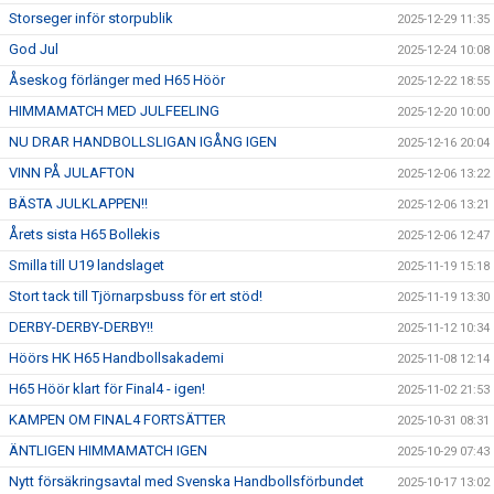
Storseger inför storpublik
2025-12-29 11:35
God Jul
2025-12-24 10:08
Åseskog förlänger med H65 Höör
2025-12-22 18:55
HIMMAMATCH MED JULFEELING
2025-12-20 10:00
NU DRAR HANDBOLLSLIGAN IGÅNG IGEN
2025-12-16 20:04
VINN PÅ JULAFTON
2025-12-06 13:22
BÄSTA JULKLAPPEN!!
2025-12-06 13:21
Årets sista H65 Bollekis
2025-12-06 12:47
Smilla till U19 landslaget
2025-11-19 15:18
Stort tack till Tjörnarpsbuss för ert stöd!
2025-11-19 13:30
DERBY-DERBY-DERBY!!
2025-11-12 10:34
Höörs HK H65 Handbollsakademi
2025-11-08 12:14
H65 Höör klart för Final4 - igen!
2025-11-02 21:53
KAMPEN OM FINAL4 FORTSÄTTER
2025-10-31 08:31
ÄNTLIGEN HIMMAMATCH IGEN
2025-10-29 07:43
Nytt försäkringsavtal med Svenska Handbollsförbundet
2025-10-17 13:02