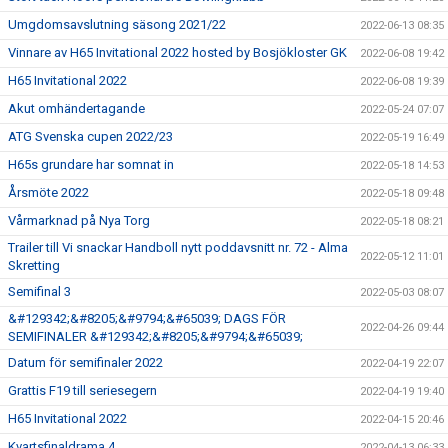
Umgdomsavslutning säsong 2021/22
2022-06-13 08:35
Vinnare av H65 Invitational 2022 hosted by Bosjökloster GK
2022-06-08 19:42
H65 Invitational 2022
2022-06-08 19:39
Akut omhändertagande
2022-05-24 07:07
ATG Svenska cupen 2022/23
2022-05-19 16:49
H65s grundare har somnat in
2022-05-18 14:53
Årsmöte 2022
2022-05-18 09:48
Vårmarknad på Nya Torg
2022-05-18 08:21
Trailer till Vi snackar Handboll nytt poddavsnitt nr. 72 - Alma
2022-05-12 11:01
Skretting
Semifinal 3
2022-05-03 08:07
&#129342;&#8205;&#9794;&#65039; DAGS FÖR
2022-04-26 09:44
SEMIFINALER &#129342;&#8205;&#9794;&#65039;
Datum för semifinaler 2022
2022-04-19 22:07
Grattis F19 till seriesegern
2022-04-19 19:40
H65 Invitational 2022
2022-04-15 20:46
Kvartsfinaldrama 4
2022-04-13 06:33