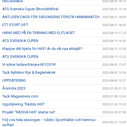
H65 Bollekis
2025-08-25 18:10
ATG Svenska Cupen åttondelsfinal
2025-08-25 15:18
ÄNTLIGEN DAGS FÖR SÄSONGENS FÖRSTA HIMMAMATCH
2025-08-21 18:09
ETT STORT LYFT
2025-08-21 18:05
HÄNG MED PÅ EN TRÄNING MED ELITLAGET
2025-08-19 17:23
ATG SVENSKA CUPEN
2025-08-19 16:45
Klappar ditt hjärta för H65? Är du vår nya eldsjäl!?
2025-08-15 13:30
ATG SVENSKA CUPEN
2025-08-13 13:32
Vi söker ledare/tränare till F2019!
2025-08-05 13:37
Tack Nyhléns Styr & Reglerteknik
2025-08-05 13:26
UPPDATERING
2025-08-04 10:57
Årsmöte 2025
2025-07-28 21:29
Tack Magasinera.com
2025-07-28 12:40
Uppdatering "Rädda H65"
2025-07-24 19:53
Projekt ”RÄDDA H65” startar nu!!
2025-06-30 07:00
Följ oss hela säsongen – både i Sporthallen och hemma i
2025-06-27 13:09
soffan!