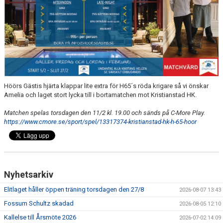
MEDLEMSAVGIFTER 2026/2027
USM
HANDBOLLSAKADEMIN
JL FYSIOCENTER
Höörs Gästis hjärta klappar lite extra för H65´s röda krigare så vi önskar
Amelia och laget stort lycka till i bortamatchen mot Kristianstad HK.
IDROTTSFÖRSÄKRINGAR
Matchen spelas torsdagen den 11/2 kl. 19.00 och sänds på C-More Play.
https://www.cmore.se/sport/spel/13317374-kristianstad-hk-h-65-hoor
Nyhetsarkiv
Elitlaget håller öppen träning torsdagen den 27/8
2026-08-07 13:43
Fossum Schultz skadad
2026-08-05 12:10
Kallelse till Årsmöte 2026
2026-07-02 14:09