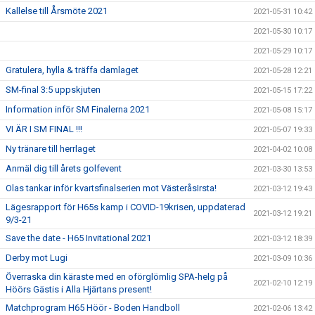
Kallelse till Årsmöte 2021
2021-05-31 10:42
2021-05-30 10:17
2021-05-29 10:17
Gratulera, hylla & träffa damlaget
2021-05-28 12:21
SM-final 3:5 uppskjuten
2021-05-15 17:22
Information inför SM Finalerna 2021
2021-05-08 15:17
VI ÄR I SM FINAL !!!
2021-05-07 19:33
Ny tränare till herrlaget
2021-04-02 10:08
Anmäl dig till årets golfevent
2021-03-30 13:53
Olas tankar inför kvartsfinalserien mot VästeråsIrsta!
2021-03-12 19:43
Lägesrapport för H65s kamp i COVID-19krisen, uppdaterad
2021-03-12 19:21
9/3-21
Save the date - H65 Invitational 2021
2021-03-12 18:39
Derby mot Lugi
2021-03-09 10:36
Överraska din käraste med en oförglömlig SPA-helg på
2021-02-10 12:19
Höörs Gästis i Alla Hjärtans present!
Matchprogram H65 Höör - Boden Handboll
2021-02-06 13:42