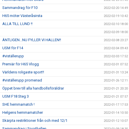
Sammandrag för F10
2022-02-20 14:49
H65 möter Västeråsirsta
2022-02-19 10:42
ALLA TILL LUND !!
2022-02-10 18:00
2022-02-09 18:00
ÄNTLIGEN...NU FYLLER VI HALLEN!!
2022-02-08 23:27
USM för F14
2022-02-04 09:43
#viställerupp
2022-02-03 17:52
Premiär för H65 Vlogg
2022-02-01 07:52
Världens roligaste sport!!
2022-01-31 13:24
#viställerupp promenad
2022-01-26 12:11
Öppet brev till alla handbollsföräldrar
2022-01-21 20:20
USM F18 Steg 3
2022-01-21 07:57
SHE hemmamatch !
2022-01-17 17:53
Helgens hemmamatcher
2022-01-14 10:50
Skärpta restriktioner från och med 12/1
2022-01-12 10:07
Sammandrag i Sporthallen
2022-01-09 18:35