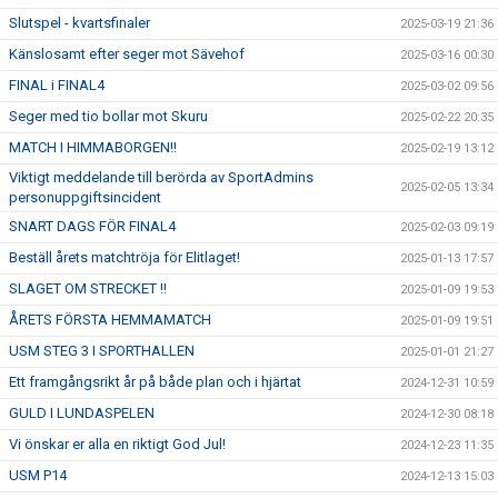
Slutspel - kvartsfinaler
2025-03-19 21:36
Känslosamt efter seger mot Sävehof
2025-03-16 00:30
FINAL i FINAL4
2025-03-02 09:56
Seger med tio bollar mot Skuru
2025-02-22 20:35
MATCH I HIMMABORGEN!!
2025-02-19 13:12
Viktigt meddelande till berörda av SportAdmins
2025-02-05 13:34
personuppgiftsincident
SNART DAGS FÖR FINAL4
2025-02-03 09:19
Beställ årets matchtröja för Elitlaget!
2025-01-13 17:57
SLAGET OM STRECKET !!
2025-01-09 19:53
ÅRETS FÖRSTA HEMMAMATCH
2025-01-09 19:51
USM STEG 3 I SPORTHALLEN
2025-01-01 21:27
Ett framgångsrikt år på både plan och i hjärtat
2024-12-31 10:59
GULD I LUNDASPELEN
2024-12-30 08:18
Vi önskar er alla en riktigt God Jul!
2024-12-23 11:35
USM P14
2024-12-13 15:03