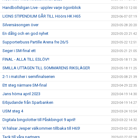
Handbollsligan Live - upplev varje ögonblick
2023-08-10 12:00
LIONS STIPENDIUM GÅR TILL Höörs HK H65
2023-06-07 07:19
Silversäsongen över
2023-05-28 20:20
En dålig och en god nyhet
2023-05-23 21:42
Supporterbuss Partille Arena fre 26/5
2023-05-22 12:51
Seger i SM-final ett
2023-05-21 21:05
FINAL - ALLA TILL ESLÖV!!
2023-05-18 11:26
SMILLA UTTAGEN TILL SOMMARENS RIKSLÄGER
2023-05-18 11:25
2-1 i matcher i semifinalserien
2023-05-08 21:39
Ett steg närmare SM-final
2023-04-29 22:35
Jans hörna april 2023
2023-04-19 14:30
Erbjudande från Sparbanken
2023-04-19 14:27
USM steg 4
2023-03-24 10:54
Digitala bingolotter till Påskbingot 9 april!
2023-03-22 14:32
Vi hälsar Jesper välkommen tillbaka till H65!
2023-03-02 20:45
Tack till våra partners
2023-02-27 07:18