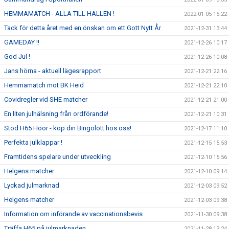
HEMMAMATCH - ALLA TILL HALLEN !
2022-01-05 15:22
Tack för detta året med en önskan om ett Gott Nytt År
2021-12-31 13:44
GAMEDAY !!
2021-12-26 10:17
God Jul !
2021-12-26 10:08
Jans hörna - aktuell lägesrapport
2021-12-21 22:16
Hemmamatch mot BK Heid
2021-12-21 22:10
Covidregler vid SHE matcher
2021-12-21 21:00
En liten julhälsning från ordförande!
2021-12-21 10:31
Stöd H65 Höör - köp din Bingolott hos oss!
2021-12-17 11:10
Perfekta julklappar !
2021-12-15 15:53
Framtidens spelare under utveckling
2021-12-10 15:56
Helgens matcher
2021-12-10 09:14
Lyckad julmarknad
2021-12-03 09:52
Helgens matcher
2021-12-03 09:38
Information om införande av vaccinationsbevis
2021-11-30 09:38
Träffa H65 på julmarknaden
2021-11-28 13:24