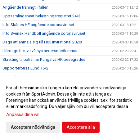
Angående träningtillfällen
2020-03-17 12:12
Uppsamlingsheat belastningsregistret 24/3
2020-03-16 12:06
Info Skånes HF angående coronaviruset
2020-03-13 12:21
Info Svensk Handboll angående coronaviruset
2020-03-11 10:29
Dags att anmäla sig till H65 Invitational 2020!
2020-03-03 18:50
I lördags fick vi två nya hedersmedlemmar
2020-02-23 20:41
Skretting tillbaka när Kungälvs HK besegrades
2020-02-22 17:32
Supporterbuss Lund 16/2
2020-02-10 15:26
F 05 vidare till Steg 4 i USM
2020-02-05 10:31
De va la gött
2020-01-20 20:35
För att hemsidan ska fungera korrekt använder vi nödvändiga
cookies från SportAdmin. Dessa går inte att stänga av.
Hvenfelt representerade H65 Höör i debatt om jämställdhet
2020-01-17 09:55
Föreningen kan också använda frivilliga cookies, t.ex. för statistik
Guld i Hallbybollen 2020
2020-01-08 09:26
eller marknadsföring. Du väljer själv om du vill acceptera dessa.
En liten julhälsning &#127876;
2019-12-23 11:23
Anpassa dina val
Bli H65 volontär
2019-12-12 11:34
Acceptera nödvändiga
Acceptera alla
Nylansering - H65 Shoppen
2019-11-28 17:00
Flickor A vidare till Steg 3 i USM
2019-11-25 09:51