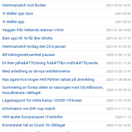
Hemmamatch mot Boden
2021-02-05 13:51
Vi ställer upp Quiz
2021-02-05
Vi ställer upp
2021-02-03
Väggen från Vetlanda stannar i Höör
2021-01-28 18:00
Barn upp till 16 får åter idrotta
2021-01-22 17:10
Hemmamatch lördag den 23:e januari
2021-01-21 20:35
All träningsverksamhet pausas
2020-12-30 12:20
En liten julha&#776;lsning fra&#778;n ordfo&#776;rande
2020-12-21 11:55
Med anledning av de nya restriktionerna
2020-12-20 13:41
Nya ägare hos trogen H65 Partner satsar på utveckling
2020-11-28 08:54
Summering av första delen av säsongen med Ola Månsson,
2020-11-25 20:10
huvudtränare i elitlaget.
Lägesrapport för H65s kamp i COVID-19 krisen
2020-11-25 19:55
Information om EHF-cup match
2020-11-17 11:16
H65 spelar Europacupen i Frankrike
2020-11-13
Konstaterat fall av Covid-19 i Elitlaget
2020-11-06 16:02