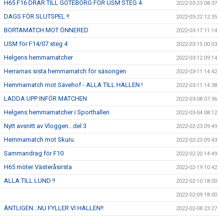
H65 F16 DRAR TILL GÖTEBORG FÖR USM STEG 4
2022-03-23 08:37
DAGS FÖR SLUTSPEL !!
2022-03-22 12:35
BORTAMATCH MOT ÖNNERED
2022-03-17 11:14
USM för F14/07 steg 4
2022-03-15 00:03
Helgens hemmamatcher
2022-03-12 09:14
Herrarnas sista hemmamatch för säsongen
2022-03-11 14:42
Hemmamatch mot Sävehof - ALLA TILL HALLEN !
2022-03-11 14:38
LADDA UPP INFÖR MATCHEN
2022-03-08 07:36
Helgens hemmamatcher i Sporthallen
2022-03-04 08:12
Nytt avsnitt av Vloggen...del 3
2022-02-23 09:49
Hemmamatch mot Skuru
2022-02-23 09:43
Sammandrag för F10
2022-02-20 14:49
H65 möter Västeråsirsta
2022-02-19 10:42
ALLA TILL LUND !!
2022-02-10 18:00
2022-02-09 18:00
ÄNTLIGEN...NU FYLLER VI HALLEN!!
2022-02-08 23:27