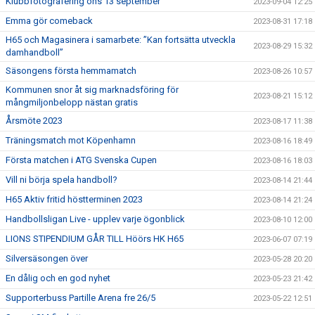
Klubbfotografering ons 13 september
2023-09-04 12:25
Emma gör comeback
2023-08-31 17:18
H65 och Magasinera i samarbete: ”Kan fortsätta utveckla
2023-08-29 15:32
damhandboll”
Säsongens första hemmamatch
2023-08-26 10:57
Kommunen snor åt sig marknadsföring för
2023-08-21 15:12
mångmiljonbelopp nästan gratis
Årsmöte 2023
2023-08-17 11:38
Träningsmatch mot Köpenhamn
2023-08-16 18:49
Första matchen i ATG Svenska Cupen
2023-08-16 18:03
Vill ni börja spela handboll?
2023-08-14 21:44
H65 Aktiv fritid höstterminen 2023
2023-08-14 21:24
Handbollsligan Live - upplev varje ögonblick
2023-08-10 12:00
LIONS STIPENDIUM GÅR TILL Höörs HK H65
2023-06-07 07:19
Silversäsongen över
2023-05-28 20:20
En dålig och en god nyhet
2023-05-23 21:42
Supporterbuss Partille Arena fre 26/5
2023-05-22 12:51