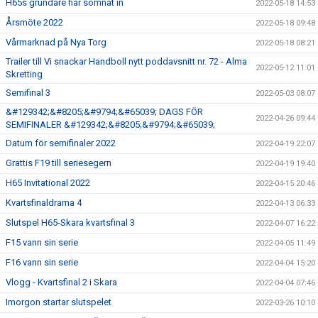
H65s grundare har somnat in
2022-05-18 14:53
Årsmöte 2022
2022-05-18 09:48
Vårmarknad på Nya Torg
2022-05-18 08:21
Trailer till Vi snackar Handboll nytt poddavsnitt nr. 72 - Alma
2022-05-12 11:01
Skretting
Semifinal 3
2022-05-03 08:07
&#129342;&#8205;&#9794;&#65039; DAGS FÖR
2022-04-26 09:44
SEMIFINALER &#129342;&#8205;&#9794;&#65039;
Datum för semifinaler 2022
2022-04-19 22:07
Grattis F19 till seriesegern
2022-04-19 19:40
H65 Invitational 2022
2022-04-15 20:46
Kvartsfinaldrama 4
2022-04-13 06:33
Slutspel H65-Skara kvartsfinal 3
2022-04-07 16:22
F15 vann sin serie
2022-04-05 11:49
F16 vann sin serie
2022-04-04 15:20
Vlogg - Kvartsfinal 2 i Skara
2022-04-04 07:46
Imorgon startar slutspelet
2022-03-26 10:10