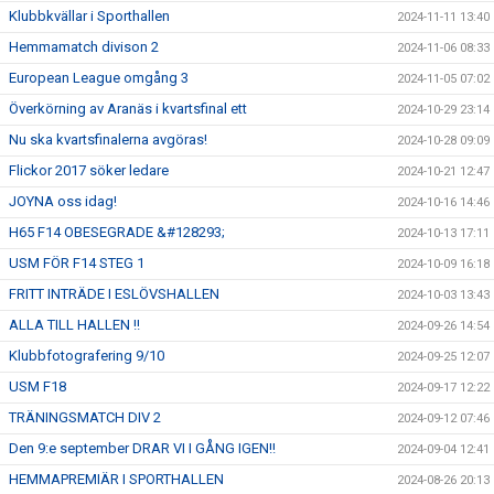
Klubbkvällar i Sporthallen
2024-11-11 13:40
Hemmamatch divison 2
2024-11-06 08:33
European League omgång 3
2024-11-05 07:02
Överkörning av Aranäs i kvartsfinal ett
2024-10-29 23:14
Nu ska kvartsfinalerna avgöras!
2024-10-28 09:09
Flickor 2017 söker ledare
2024-10-21 12:47
JOYNA oss idag!
2024-10-16 14:46
H65 F14 OBESEGRADE &#128293;
2024-10-13 17:11
USM FÖR F14 STEG 1
2024-10-09 16:18
FRITT INTRÄDE I ESLÖVSHALLEN
2024-10-03 13:43
ALLA TILL HALLEN !!
2024-09-26 14:54
Klubbfotografering 9/10
2024-09-25 12:07
USM F18
2024-09-17 12:22
TRÄNINGSMATCH DIV 2
2024-09-12 07:46
Den 9:e september DRAR VI I GÅNG IGEN!!
2024-09-04 12:41
HEMMAPREMIÄR I SPORTHALLEN
2024-08-26 20:13