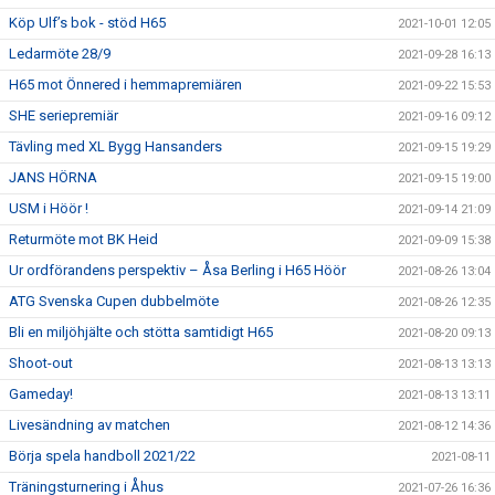
Köp Ulf’s bok - stöd H65
2021-10-01 12:05
Ledarmöte 28/9
2021-09-28 16:13
H65 mot Önnered i hemmapremiären
2021-09-22 15:53
SHE seriepremiär
2021-09-16 09:12
Tävling med XL Bygg Hansanders
2021-09-15 19:29
JANS HÖRNA
2021-09-15 19:00
USM i Höör !
2021-09-14 21:09
Returmöte mot BK Heid
2021-09-09 15:38
Ur ordförandens perspektiv – Åsa Berling i H65 Höör
2021-08-26 13:04
ATG Svenska Cupen dubbelmöte
2021-08-26 12:35
Bli en miljöhjälte och stötta samtidigt H65
2021-08-20 09:13
Shoot-out
2021-08-13 13:13
Gameday!
2021-08-13 13:11
Livesändning av matchen
2021-08-12 14:36
Börja spela handboll 2021/22
2021-08-11
Träningsturnering i Åhus
2021-07-26 16:36