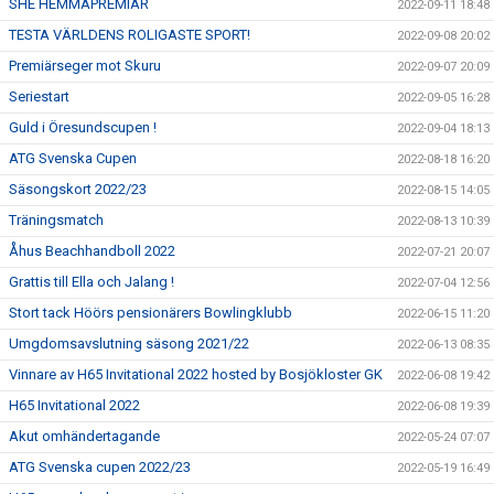
SHE HEMMAPREMIÄR
2022-09-11 18:48
TESTA VÄRLDENS ROLIGASTE SPORT!
2022-09-08 20:02
Premiärseger mot Skuru
2022-09-07 20:09
Seriestart
2022-09-05 16:28
Guld i Öresundscupen !
2022-09-04 18:13
ATG Svenska Cupen
2022-08-18 16:20
Säsongskort 2022/23
2022-08-15 14:05
Träningsmatch
2022-08-13 10:39
Åhus Beachhandboll 2022
2022-07-21 20:07
Grattis till Ella och Jalang !
2022-07-04 12:56
Stort tack Höörs pensionärers Bowlingklubb
2022-06-15 11:20
Umgdomsavslutning säsong 2021/22
2022-06-13 08:35
Vinnare av H65 Invitational 2022 hosted by Bosjökloster GK
2022-06-08 19:42
H65 Invitational 2022
2022-06-08 19:39
Akut omhändertagande
2022-05-24 07:07
ATG Svenska cupen 2022/23
2022-05-19 16:49