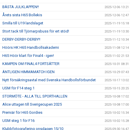
BÄSTA JULKLAPPEN!!
2025-12-06 13:21
Årets sista H65 Bollekis
2025-12-06 12:47
Smilla till U19 landslaget
2025-11-19 15:18
Stort tack till Tjörnarpsbuss för ert stöd!
2025-11-19 13:30
DERBY-DERBY-DERBY!!
2025-11-12 10:34
Höörs HK H65 Handbollsakademi
2025-11-08 12:14
H65 Höör klart för Final4 - igen!
2025-11-02 21:53
KAMPEN OM FINAL4 FORTSÄTTER
2025-10-31 08:31
ÄNTLIGEN HIMMAMATCH IGEN
2025-10-29 07:43
Nytt försäkringsavtal med Svenska Handbollsförbundet
2025-10-17 13:02
USM för F14 steg 1
2025-10-15 20:25
STORMÖTE - ALLA TILL SPORTHALLEN
2025-10-08 17:02
Alice uttagen till Sverigecupen 2025
2025-10-08 17:00
Premiär för H65 Gordies
2025-10-02 15:34
USM steg 1 för F16
2025-10-02 15:28
Klubbfotografering onsdagen 15/10
2025-09-30 16:47