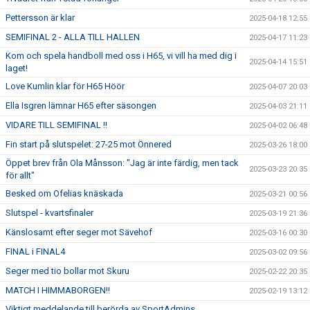
Pettersson är klar
2025-04-18 12:55
SEMIFINAL 2 - ALLA TILL HALLEN
2025-04-17 11:23
Kom och spela handboll med oss i H65, vi vill ha med dig i
2025-04-14 15:51
laget!
Love Kumlin klar för H65 Höör
2025-04-07 20:03
Ella Isgren lämnar H65 efter säsongen
2025-04-03 21:11
VIDARE TILL SEMIFINAL !!
2025-04-02 06:48
Fin start på slutspelet: 27-25 mot Önnered
2025-03-26 18:00
Öppet brev från Ola Månsson: "Jag är inte färdig, men tack
2025-03-23 20:35
för allt"
Besked om Ofelias knäskada
2025-03-21 00:56
Slutspel - kvartsfinaler
2025-03-19 21:36
Känslosamt efter seger mot Sävehof
2025-03-16 00:30
FINAL i FINAL4
2025-03-02 09:56
Seger med tio bollar mot Skuru
2025-02-22 20:35
MATCH I HIMMABORGEN!!
2025-02-19 13:12
Viktigt meddelande till berörda av SportAdmins