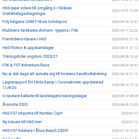
H65-tjejer vidare till omgång 3 i Skånes
2020-10-01 13:34
Distriktslagsuttagningar
Följ helgens USM F18 via Solidsport
2020-09-18 10:47
Klubbens färskaste domare - tjejerna i F06.
2020-09-17 22:22
Framtidens tränare i H65
2020-09-05 21:18
H65 Flickor A uppstartsläger
2020-08-31 21:12
Träningstider ungdom 2020/21
2020-08-28 12:56
F06 & F07 Adventure Race
2020-08-24 09:47
Nu är det dags att anmäla sig till höstens handbollsträning
2020-08-18 21:15
Lägesrapport för H65s kamp i Coronakrisen uppdaterad
2020-08-14 15:10
11/8-20
U-spelare kallade till landslagets träningsdagar
2020-08-10 08:58
Årsmöte 2020
2020-08-08 12:03
H65 F07 inbjudna till Norden Cup!!
2020-07-17
Ny tränare till H65 Herr
2020-07-12
H65 F07 mästare i Åhus Beach 2020!!
2020-07-10 10:37