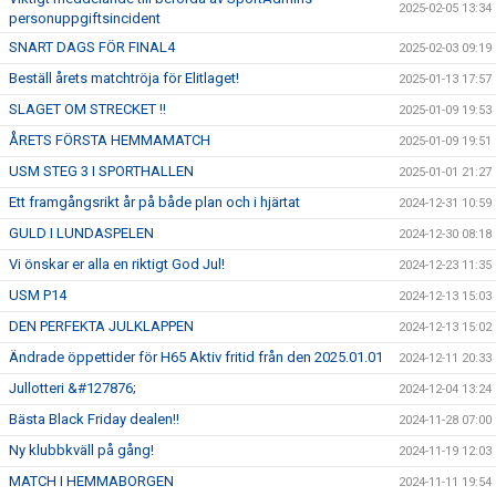
2025-02-05 13:34
personuppgiftsincident
SNART DAGS FÖR FINAL4
2025-02-03 09:19
Beställ årets matchtröja för Elitlaget!
2025-01-13 17:57
SLAGET OM STRECKET !!
2025-01-09 19:53
ÅRETS FÖRSTA HEMMAMATCH
2025-01-09 19:51
USM STEG 3 I SPORTHALLEN
2025-01-01 21:27
Ett framgångsrikt år på både plan och i hjärtat
2024-12-31 10:59
GULD I LUNDASPELEN
2024-12-30 08:18
Vi önskar er alla en riktigt God Jul!
2024-12-23 11:35
USM P14
2024-12-13 15:03
DEN PERFEKTA JULKLAPPEN
2024-12-13 15:02
Ändrade öppettider för H65 Aktiv fritid från den 2025.01.01
2024-12-11 20:33
Jullotteri &#127876;
2024-12-04 13:24
Bästa Black Friday dealen!!
2024-11-28 07:00
Ny klubbkväll på gång!
2024-11-19 12:03
MATCH I HEMMABORGEN
2024-11-11 19:54