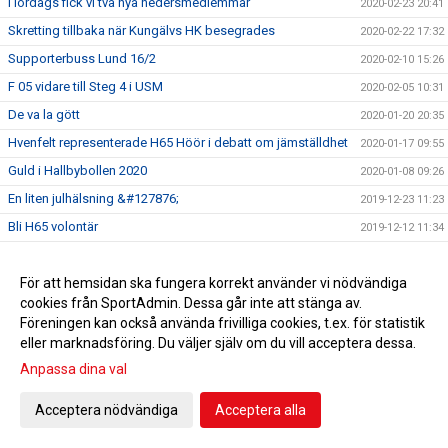
I lördags fick vi två nya hedersmedlemmar
2020-02-23 20:41
Skretting tillbaka när Kungälvs HK besegrades
2020-02-22 17:32
Supporterbuss Lund 16/2
2020-02-10 15:26
F 05 vidare till Steg 4 i USM
2020-02-05 10:31
De va la gött
2020-01-20 20:35
Hvenfelt representerade H65 Höör i debatt om jämställdhet
2020-01-17 09:55
Guld i Hallbybollen 2020
2020-01-08 09:26
En liten julhälsning &#127876;
2019-12-23 11:23
Bli H65 volontär
2019-12-12 11:34
Nylansering - H65 Shoppen
2019-11-28 17:00
För att hemsidan ska fungera korrekt använder vi nödvändiga
Flickor A vidare till Steg 3 i USM
2019-11-25 09:51
cookies från SportAdmin. Dessa går inte att stänga av.
Radiointervju med tre tjejer från F 09
2019-11-13 11:16
Föreningen kan också använda frivilliga cookies, t.ex. för statistik
Save the date!
2019-11-05 14:45
eller marknadsföring. Du väljer själv om du vill acceptera dessa.
Grym Gry och pigg Pripp när Heid besegrades
Anpassa dina val
2019-11-02 18:40
EHF-cupen: Knapp seger efter stark insats
2019-10-12 19:18
Acceptera nödvändiga
Acceptera alla
5-6/10 spelas USM i HÖÖR! Gratis inträde! Välkommen!
2019-10-03 13:55