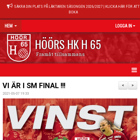
SÄKRA DIN PLATS PÅ LÄKTAREN SÄSONGEN 2026/2027 | KLICKA HÄR FÖR ATT
BOKA
HEM
LOGGA IN
HÖÖRS HK H 65
Framåt tillsammans
HEM
VI ÄR I SM FINAL !!!
<
>
2021-05-07 19:33
NYHETER
KALENDER
MATCHER
TRÄNINGSTIDER