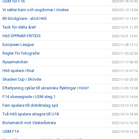
USM för F16
2023-01-18 10:43
Vi sätter barn och ungdomar i rörelse
2023-01-13 13:04
Bli blodgivare - stöd H65
2023-01-13 13:01
Tack för detta året!
2022-12-31 11:59
H65 ÖPPNAR FRITIDS
2022-12-21 13:01
European League
2022-11-28 12:12
Regler för fotografer
2022-11-23 22:35
Rysarmatchen
2022-11-17 06:59
H65 spelare i final
2022-11-16 07:16
Skadevi Cup i Skövde
2022-11-03 20:05
Efterlysning cyklar till ukrainska flyktingar i Höör!
2022-11-03 13:58
F14 obesegrade i USM steg 1
2022-10-15 19:04
Fem spelare till distriktslag syd
2022-10-13 19:30
Två H65 spelare uttagna till U18
2022-10-13 18:39
Bortamatch mot VästeråsIrsta
2022-10-12 16:50
USM F14
2022-10-10 14:32