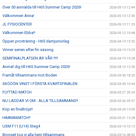
Över 50 anmälda till H65 Summer Camp 2026!
2026-05-13 12:44
Välkommen Anna!
2026-05-13 12:30
JL FYSIOCENTER
2026-05-13 11:29
Välkommen Ebba!!
2026-05-12 10:48
Öppen provträning - H65 damjuniorlag
2026-04-19 19:32
Vinner serien efter fin säsong
2026-04-19 19:29
SEMIFINALPLATSEN ÄR VÅR !!!!!
2026-04-19 19:28
Anmäl dig till H65 Summer Camp 2026!
2026-04-15 12:30
Framåt tillsammans mot Boden
2026-03-30 18:20
SKÖÖÖN VINST I FÖRSTA KVARTSFINALEN
2026-03-30 10:44
FLYTTAD MATCH
2026-03-27 20:24
NU LADDAR VI OM - ALLA TILLSAMMANS!!
2026-03-26 09:37
Köp en finaltröja!!
2026-03-24 13:00
HIMMAMATCH!!
2026-03-21 13:28
USM F11 (U14) Steg4
2026-03-19 10:13
Bronset tog vi alla hem tillsammans
2026-03-16 08:00