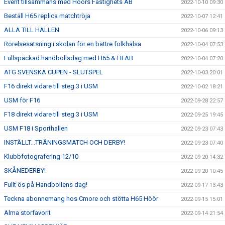
Event tillsammans med Höörs Fastighets AB
2022-10-10 09:30
Beställ H65 replica matchtröja
2022-10-07 12:41
ALLA TILL HALLEN
2022-10-06 09:13
Rörelsesatsning i skolan för en bättre folkhälsa
2022-10-04 07:53
Fullspäckad handbollsdag med H65 & HFAB
2022-10-04 07:20
ATG SVENSKA CUPEN - SLUTSPEL
2022-10-03 20:01
F16 direkt vidare till steg 3 i USM
2022-10-02 18:21
USM för F16
2022-09-28 22:57
F18 direkt vidare till steg 3 i USM
2022-09-25 19:45
USM F18 i Sporthallen
2022-09-23 07:43
INSTÄLLT...TRÄNINGSMATCH OCH DERBY!
2022-09-23 07:40
Klubbfotografering 12/10
2022-09-20 14:32
SKÅNEDERBY!
2022-09-20 10:45
Fullt ös på Handbollens dag!
2022-09-17 13:43
Teckna abonnemang hos Cmore och stötta H65 Höör
2022-09-15 15:01
Alma storfavorit
2022-09-14 21:54