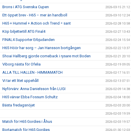
Brons i ATG Svenska Cupen
2026-03-15 21:12
Ett öppet brev - H65 – mer än handboll
2026-03-10 12:24
H65 + Hummel + Action och Trend = sant
2026-02-28 10:58
Köp biljettertill ATG Final4
2026-02-27 13:43
FINAL4 Supporter Erbjudanden
2026-02-24 15:54
H65 Höör har sorg – Jan Hansson bortgången
2026-02-22 13:37
Shoai Hallberg gjorde comeback i rysare mot Boden
2026-02-21 20:10
Viborg nästa för Ofelia
2026-02-19 09:05
ALLA TILL HALLEN - HIMMAMATCH
2026-02-17 16:51
Vi tar ett litet uppehåll
2026-02-13 07:51
Nyförvärv: Anna Danielsson från LUGI
2026-02-09 14:38
H65 värvar Ebba Fossum Schultz
2026-02-04 18:00
Bästa fredagsnöjet
2026-02-03 20:00
2026-02-03 19:59
Match för H65 Gordies i Åhus
2026-02-03 19:57
Bortamatch för H65 Gordies
2026-01-30 12:03