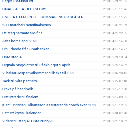
Seger i SM-final ett
2023-05-21 21:05
FINAL - ALLA TILL ESLÖV!!
2023-05-18 11:26
SMILLA UTTAGEN TILL SOMMARENS RIKSLÄGER
2023-05-18 11:25
2-1 i matcher i semifinalserien
2023-05-08 21:39
Ett steg närmare SM-final
2023-04-29 22:35
Jans hörna april 2023
2023-04-19 14:30
Erbjudande från Sparbanken
2023-04-19 14:27
USM steg 4
2023-03-24 10:54
Digitala bingolotter till Påskbingot 9 april!
2023-03-22 14:32
Vi hälsar Jesper välkommen tillbaka till H65!
2023-03-02 20:45
Tack till våra partners
2023-02-27 07:18
Prova på handboll!
2023-02-17 17:00
Fritt inträde till finalen!
2023-02-17 09:55
Klart: Christian Håkansson assisterande coach även 2023
2023-02-13 12:35
Sätt ett kryss i kalender
2023-02-01 07:28
Vidare till steg 4 i USM 2022/23
2023-01-23 10:32