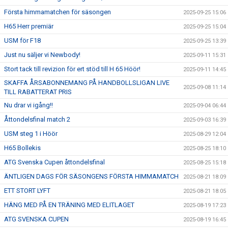
Första himmamatchen för säsongen
2025-09-25 15:06
H65 Herr premiär
2025-09-25 15:04
USM för F18
2025-09-25 13:39
Just nu säljer vi Newbody!
2025-09-11 15:31
Stort tack till revizion för ert stöd till H 65 Höör!
2025-09-11 14:45
SKAFFA ÅRSABONNEMANG PÅ HANDBOLLSLIGAN LIVE
2025-09-08 11:14
TILL RABATTERAT PRIS
Nu drar vi igång!!
2025-09-04 06:44
Åttondelsfinal match 2
2025-09-03 16:39
USM steg 1 i Höör
2025-08-29 12:04
H65 Bollekis
2025-08-25 18:10
ATG Svenska Cupen åttondelsfinal
2025-08-25 15:18
ÄNTLIGEN DAGS FÖR SÄSONGENS FÖRSTA HIMMAMATCH
2025-08-21 18:09
ETT STORT LYFT
2025-08-21 18:05
HÄNG MED PÅ EN TRÄNING MED ELITLAGET
2025-08-19 17:23
ATG SVENSKA CUPEN
2025-08-19 16:45