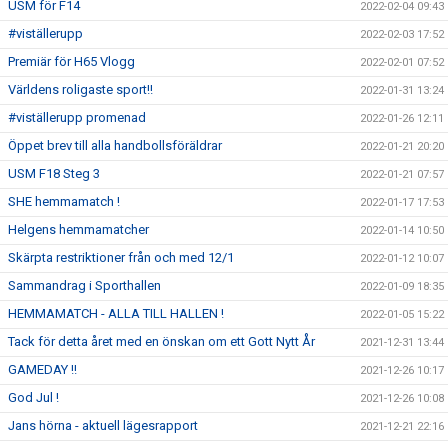
USM för F14
2022-02-04 09:43
#viställerupp
2022-02-03 17:52
Premiär för H65 Vlogg
2022-02-01 07:52
Världens roligaste sport!!
2022-01-31 13:24
#viställerupp promenad
2022-01-26 12:11
Öppet brev till alla handbollsföräldrar
2022-01-21 20:20
USM F18 Steg 3
2022-01-21 07:57
SHE hemmamatch !
2022-01-17 17:53
Helgens hemmamatcher
2022-01-14 10:50
Skärpta restriktioner från och med 12/1
2022-01-12 10:07
Sammandrag i Sporthallen
2022-01-09 18:35
HEMMAMATCH - ALLA TILL HALLEN !
2022-01-05 15:22
Tack för detta året med en önskan om ett Gott Nytt År
2021-12-31 13:44
GAMEDAY !!
2021-12-26 10:17
God Jul !
2021-12-26 10:08
Jans hörna - aktuell lägesrapport
2021-12-21 22:16