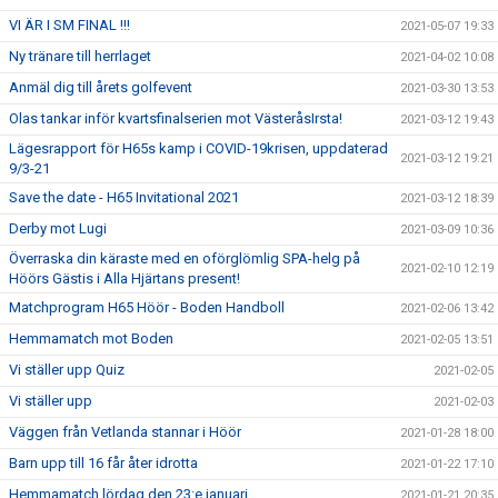
VI ÄR I SM FINAL !!!
2021-05-07 19:33
Ny tränare till herrlaget
2021-04-02 10:08
Anmäl dig till årets golfevent
2021-03-30 13:53
Olas tankar inför kvartsfinalserien mot VästeråsIrsta!
2021-03-12 19:43
Lägesrapport för H65s kamp i COVID-19krisen, uppdaterad
2021-03-12 19:21
9/3-21
Save the date - H65 Invitational 2021
2021-03-12 18:39
Derby mot Lugi
2021-03-09 10:36
Överraska din käraste med en oförglömlig SPA-helg på
2021-02-10 12:19
Höörs Gästis i Alla Hjärtans present!
Matchprogram H65 Höör - Boden Handboll
2021-02-06 13:42
Hemmamatch mot Boden
2021-02-05 13:51
Vi ställer upp Quiz
2021-02-05
Vi ställer upp
2021-02-03
Väggen från Vetlanda stannar i Höör
2021-01-28 18:00
Barn upp till 16 får åter idrotta
2021-01-22 17:10
Hemmamatch lördag den 23:e januari
2021-01-21 20:35