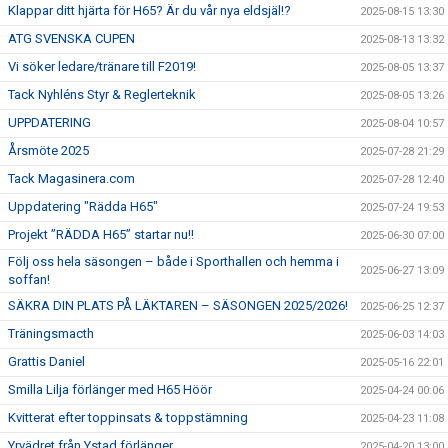
Klappar ditt hjärta för H65? Är du vår nya eldsjäl!?
2025-08-15 13:30
ATG SVENSKA CUPEN
2025-08-13 13:32
Vi söker ledare/tränare till F2019!
2025-08-05 13:37
Tack Nyhléns Styr & Reglerteknik
2025-08-05 13:26
UPPDATERING
2025-08-04 10:57
Årsmöte 2025
2025-07-28 21:29
Tack Magasinera.com
2025-07-28 12:40
Uppdatering "Rädda H65"
2025-07-24 19:53
Projekt ”RÄDDA H65” startar nu!!
2025-06-30 07:00
Följ oss hela säsongen – både i Sporthallen och hemma i
2025-06-27 13:09
soffan!
SÄKRA DIN PLATS PÅ LÄKTAREN – SÄSONGEN 2025/2026!
2025-06-25 12:37
Träningsmacth
2025-06-03 14:03
Grattis Daniel
2025-05-16 22:01
Smilla Lilja förlänger med H65 Höör
2025-04-24 00:06
Kvitterat efter toppinsats & toppstämning
2025-04-23 11:08
Yrvädret från Ystad förlänger
2025-04-20 13:00