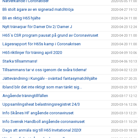
Nätverkande i Coronatider
2020-05-05 11:00
Bli stolt ägare av en signerad matchtröja
2020-04-27 19:12
Bli en riktig H65 hjälte
2020-04-24 11:00
Nytt tränarpar för Damer Div 2/ Damer J
2020-04-23 12:24
H65´s CSR program pausat på grund av Coronaviruset
2020-04-20 11:00
Lägesrapport för H65s kamp i Coronakrisen
2020-04-20 11:00
H65 riktlinjer för träning april 2020
2020-04-09 10:06
Starka tillsammans!
2020-04-06 10:13
Tillsammans tar vi oss igenom de svåra tiderna!
2020-04-02 12:23
Jättevändning i Kungälv - oväntad fantasymatchhjälte
2020-03-27 20:25
Ibland blir det inte riktigt som man tänkt sig...
2020-03-20 10:57
Angående träningtillfällen
2020-03-17 12:12
Uppsamlingsheat belastningsregistret 24/3
2020-03-16 12:06
Info Skånes HF angående coronaviruset
2020-03-13 12:21
Info Svensk Handboll angående coronaviruset
2020-03-11 10:29
Dags att anmäla sig till H65 Invitational 2020!
2020-03-03 18:50