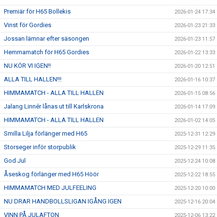
Premiär för H65 Bollekis
2026-01-24 17:34
Vinst för Gordies
2026-01-23 21:33
Jossan lämnar efter säsongen
2026-01-23 11:57
Hemmamatch för H65 Gordies
2026-01-22 13:33
NU KÖR VI IGEN!!
2026-01-20 12:51
ALLA TILL HALLEN!!!
2026-01-16 10:37
HIMMAMATCH - ALLA TILL HALLEN
2026-01-15 08:56
Jalang Linnér lånas ut till Karlskrona
2026-01-14 17:09
HIMMAMATCH - ALLA TILL HALLEN
2026-01-02 14:05
Smilla Lilja förlänger med H65
2025-12-31 12:29
Storseger inför storpublik
2025-12-29 11:35
God Jul
2025-12-24 10:08
Åseskog förlänger med H65 Höör
2025-12-22 18:55
HIMMAMATCH MED JULFEELING
2025-12-20 10:00
NU DRAR HANDBOLLSLIGAN IGÅNG IGEN
2025-12-16 20:04
VINN PÅ JULAFTON
2025-12-06 13:22