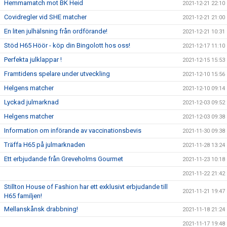
Hemmamatch mot BK Heid
2021-12-21 22:10
Covidregler vid SHE matcher
2021-12-21 21:00
En liten julhälsning från ordförande!
2021-12-21 10:31
Stöd H65 Höör - köp din Bingolott hos oss!
2021-12-17 11:10
Perfekta julklappar !
2021-12-15 15:53
Framtidens spelare under utveckling
2021-12-10 15:56
Helgens matcher
2021-12-10 09:14
Lyckad julmarknad
2021-12-03 09:52
Helgens matcher
2021-12-03 09:38
Information om införande av vaccinationsbevis
2021-11-30 09:38
Träffa H65 på julmarknaden
2021-11-28 13:24
Ett erbjudande från Greveholms Gourmet
2021-11-23 10:18
2021-11-22 21:42
Stillton House of Fashion har ett exklusivt erbjudande till
2021-11-21 19:47
H65 familjen!
Mellanskånsk drabbning!
2021-11-18 21:24
2021-11-17 19:48