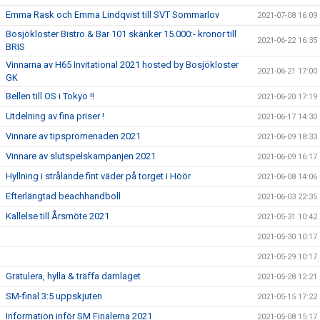
Emma Rask och Emma Lindqvist till SVT Sommarlov
2021-07-08 16:09
Bosjökloster Bistro & Bar 101 skänker 15.000:- kronor till
2021-06-22 16:35
BRIS
Vinnarna av H65 Invitational 2021 hosted by Bosjökloster
2021-06-21 17:00
GK
Bellen till OS i Tokyo !!
2021-06-20 17:19
Utdelning av fina priser !
2021-06-17 14:30
Vinnare av tipspromenaden 2021
2021-06-09 18:33
Vinnare av slutspelskampanjen 2021
2021-06-09 16:17
Hyllning i strålande fint väder på torget i Höör
2021-06-08 14:06
Efterlängtad beachhandboll
2021-06-03 22:35
Kallelse till Årsmöte 2021
2021-05-31 10:42
2021-05-30 10:17
2021-05-29 10:17
Gratulera, hylla & träffa damlaget
2021-05-28 12:21
SM-final 3:5 uppskjuten
2021-05-15 17:22
Information inför SM Finalerna 2021
2021-05-08 15:17