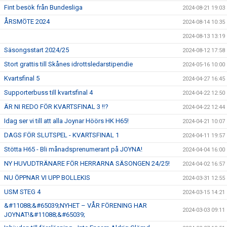
Fint besök från Bundesliga
2024-08-21 19:03
ÅRSMÖTE 2024
2024-08-14 10:35
2024-08-13 13:19
Säsongsstart 2024/25
2024-08-12 17:58
Stort grattis till Skånes idrottsledarstipendie
2024-05-16 10:00
Kvartsfinal 5
2024-04-27 16:45
Supporterbuss till kvartsfinal 4
2024-04-22 12:50
ÄR NI REDO FÖR KVARTSFINAL 3 !!?
2024-04-22 12:44
Idag ser vi till att alla Joynar Höörs HK H65!
2024-04-21 10:07
DAGS FÖR SLUTSPEL - KVARTSFINAL 1
2024-04-11 19:57
Stötta H65 - Bli månadsprenumerant på JOYNA!
2024-04-04 16:00
NY HUVUDTRÄNARE FÖR HERRARNA SÄSONGEN 24/25!
2024-04-02 16:57
NU ÖPPNAR VI UPP BOLLEKIS
2024-03-31 12:55
USM STEG 4
2024-03-15 14:21
&#11088;&#65039;NYHET – VÅR FÖRENING HAR
2024-03-03 09:11
JOYNAT!&#11088;&#65039;