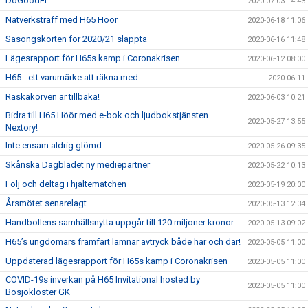
DoGoodEL
2020-07-03 14:43
Nätverksträff med H65 Höör
2020-06-18 11:06
Säsongskorten för 2020/21 släppta
2020-06-16 11:48
Lägesrapport för H65s kamp i Coronakrisen
2020-06-12 08:00
H65 - ett varumärke att räkna med
2020-06-11
Raskakorven är tillbaka!
2020-06-03 10:21
Bidra till H65 Höör med e-bok och ljudbokstjänsten
2020-05-27 13:55
Nextory!
Inte ensam aldrig glömd
2020-05-26 09:35
Skånska Dagbladet ny mediepartner
2020-05-22 10:13
Följ och deltag i hjältematchen
2020-05-19 20:00
Årsmötet senarelagt
2020-05-13 12:34
Handbollens samhällsnytta uppgår till 120 miljoner kronor
2020-05-13 09:02
H65’s ungdomars framfart lämnar avtryck både här och där!
2020-05-05 11:00
Uppdaterad lägesrapport för H65s kamp i Coronakrisen
2020-05-05 11:00
COVID-19s inverkan på H65 Invitational hosted by
2020-05-05 11:00
Bosjökloster GK