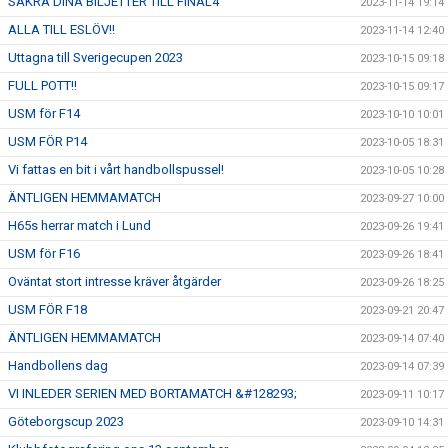
SÄKRA DINA BILJETTER TILL FINAL4
2023-11-14 19:14
ALLA TILL ESLÖV!!
2023-11-14 12:40
Uttagna till Sverigecupen 2023
2023-10-15 09:18
FULL POTT!!
2023-10-15 09:17
USM för F14
2023-10-10 10:01
USM FÖR P14
2023-10-05 18:31
Vi fattas en bit i vårt handbollspussel!
2023-10-05 10:28
ÄNTLIGEN HEMMAMATCH
2023-09-27 10:00
H65s herrar match i Lund
2023-09-26 19:41
USM för F16
2023-09-26 18:41
Oväntat stort intresse kräver åtgärder
2023-09-26 18:25
USM FÖR F18
2023-09-21 20:47
ÄNTLIGEN HEMMAMATCH
2023-09-14 07:40
Handbollens dag
2023-09-14 07:39
VI INLEDER SERIEN MED BORTAMATCH &#128293;
2023-09-11 10:17
Göteborgscup 2023
2023-09-10 14:31